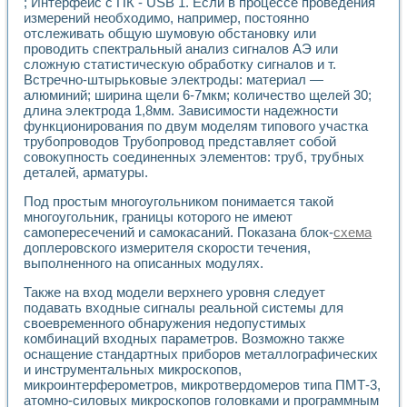
Универсальный стенд для исследования электрических ха
; Интерфейс с ПК - USB 1. Если в процессе проведения
измерений необходимо, например, постоянно
Лабораторные практикумы по информационно-измерител
отслеживать общую шумовую обстановку или
Виртуальный измеритель частотных характеристик на осн
проводить спектральный анализ сигналов АЭ или
Лабораторный практикум по основам теории Коммутации
сложную статистическую обработку сигналов и т.
Разработка виртуальной лабораторной работы «Имитаци
Встречно-штырьковые электроды: материал —
Виртуальные практикумы по электротехнике в среде LabV
алюминий; ширина щели 6-7мкм; количество щелей 30;
Из опыта внедрения в рамках национального проекта «Об
длина электрода 1,8мм. Зависимости надежности
Исследование эффективности решателей обыкновенных 
функционирования по двум моделям типового участка
Опыт разработки LabVIEW лабораторных практикумов н
трубопроводов Трубопровод представляет собой
Проблемы повышения качества образования и подготовки
совокупность соединенных элементов: труб, трубных
деталей, арматуры.
Развитие LabVIEW лабораторного практикума по электр
Разработка виртуальной лаборатории по электротехнике 
Под простым многоугольником понимается такой
Усовершенствованные алгоритмы частотного анализа для
многоугольник, границы которого не имеют
Об опыте работы учебного центра «Технологии NATIONAL
самопересечений и самокасаний. Показана блок-
схема
Технологии NI в магистерской программе «Прикладная фи
доплеровского измерителя скорости течения,
Система диагностики двигателей постоянного тока
выполненного на описанных модулях.
Автоматизированный стенд формирования электромагнитн
Также на вход модели верхнего уровня следует
Лабораторный практикум по курсу ИИС на базе оборудов
подавать входные сигналы реальной системы для
Партнеры
своевременного обнаружения недопустимых
Академические и отраслевые институты
комбинаций входных параметров. Возможно также
Учебные заведения
оснащение стандартных приборов металлографических
Бизнес
и инструментальных микроскопов,
Контакты
микроинтерферометров, микротвердомеров типа ПМТ-3,
атомно-силовых микроскопов головками и программным