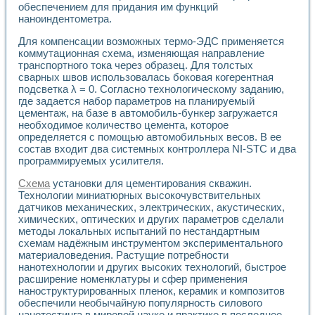
обеспечением для придания им функций
наноиндентометра.
Для компенсации возможных термо-ЭДС применяется
коммутационная схема, изменяющая направление
транспортного тока через образец. Для толстых
сварных швов использовалась боковая когерентная
подсветка λ = 0. Согласно технологическому заданию,
где задается набор параметров на планируемый
цементаж, на базе в автомобиль-бункер загружается
необходимое количество цемента, которое
определяется с помощью автомобильных весов. В ее
состав входит два системных контроллера NI-STC и два
программируемых усилителя.
Схема
установки для цементирования скважин.
Технологии миниатюрных высокочувствительных
датчиков механических, электрических, акустических,
химических, оптических и других параметров сделали
методы локальных испытаний по нестандартным
схемам надёжным инструментом экспериментального
материаловедения. Растущие потребности
нанотехнологии и других высоких технологий, быстрое
расширение номенклатуры и сфер применения
наноструктурированных пленок, керамик и композитов
обеспечили необычайную популярность силового
нанотестинга в мировой науке и практике в последнее