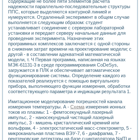
содержащие не более пяти элементов расчета
Разработка виртуальных тренажеров путем моделировани
надежности параллельно-последовательные структуры
Система блокировок, сигнализации и защиты ускорителя 
ППС, которые выделяются контурной линией и
Система сбора данных и управления процессом цементир
нумеруются. Отдаленный эксперимент в общем случае
Управление температурой газовой среды специальной ба
выполняется следующим образом: студент
Разработка программного обеспечения с использованием
устанавливает соединение с сервером лабораторной
Использование технологий NATIONAL INSTRUMENTS при ра
установки и передает серверу начальные данные для
Оборудование для промышленной термотрансферной мар
проведения эксперимента. Назначение этих
Автоматизация реометрических исследований на базе La
программных комплексов заключается с одной стороны
Применение измерителя иммитанса для исследова¬ния эле
в снижении затрат времени на проектирование модели; с
другой - в составлении адекватной математической
Исследование электромагнитных переходных процессов при
модели, т. Ч Первая программа, написанная на языках
Стенд для исследования электрических переходных харак
МЭК-61131-3 в среде программирования CoDeSys,
Автоматизация контроля сварных швов на базе техноло
загружается в ПЛК и обеспечивает автоматическое
Измерительный контроль с применением неиндустриальны
функционирование системы. Определение каждого из
Моделирование надежности и эффективности систем упра
показателей реализуется с помощью виртуального
Лабораторные практикумы и учебные стенды
прибора, выполняющего функции измерения, обработки
Автоматизация лабораторного стенда по измерению проф
соответствующего параметра и индикации результата 1.
Автоматизированные лабораторные комплексы для вузов,
Имитационное моделирование погрешностей канала
Виртуальный прибор для исследования нелинейных рези
измерения температуры. А -
Схема
измерения ионных
Использование виртуальных приборов в процесе изучения
токов из плазмы: 1 - фемтосекундный лазерный
Использование программ ELECTRONICS WORKBENCH-MULTI
импульс, 2 - наносекундный чистящий лазерный
Лабораторный практикум по дисциплине «Цифровые вычис
импульс, 3 - мишень кристаллический кремний или
Лабораторный практикум по ИНС на основе LabVIEW
вольфрам, 4 - электростатический масс-спектрометр, 5 -
Лабораторный практикум по основам теории коммутации
микроканальная пластина ВЭУ-7, 6 - диафрагма, 7 -
Опыт использования NI LabVIEW для создания лабораторн
рентгеновские детекторы на базе сцинтиллятора NalTI и