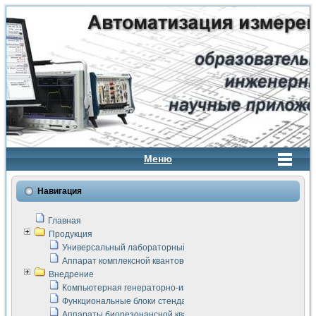
Меню
Навигация
Главная
Продукция
Универсальный лабораторный стенд "Сигнал-USB"
Аппарат комплексной квантовой терапии Интроскан
Внедрение
Компьютерная генераторно-измерительная система
Функциональные блоки стенда "Сигнал-USB"
Аппараты биорезонансной квантовой терапии серии СКАН