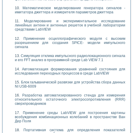
Математическое моделирование генератора сигналов -
имитатора джиттера и измерителя параметров джиттера
Моделирование и экспериментальное исследование
линейных антенн и антенных решеток в учебной лаборатории
средствами LabVIEW
Применение осциллографического модуля с высоким
разрешением для создания SPICE- модели импульсного
сигнала
Симуляция отклика импульсного радиолокационного сигнала
и его FFT анализ в программной среде Lab VIEW 7.1
Автоматизация формирования уравнений состояния для
исследования переходных процессов в среде LabVIEW
Блок гальванической развязки для устройства сбора данных
NI USB-6009
Разработка автоматизированного стенда для измерения
относительного остаточного электросопротивления (RRR)
сверхпроводников
Применение среды LabVIEW для построения картины
возбуждения комбинационных колебаний в пространстве Ван
Дер Поля
Портативная система для определения показателей