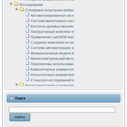
Исследования
Стендовые испытания (виброакустика, тензометрия и т.п.)
Автоматизированная система измерения параметров дизе
Система мониторинга состояния тяговых электродвигателей
Контроль духовых музыкальных инструментов
Лабораторный комплекс по исследованию элементной ба
Применение LabVIEW real-time module для моделирования
Создание комплекса по измерению скорости подвижного с
Система автоматизации экспериментальных исследований 
Функциональные модули в стандарте Nl SCXI для ультраз
Магнитометрический метод в дефектоскопии сварных шво
Перспективы использования машинного зрения в составе
Компьютерные измерительные системы для лабораторных
Испытательно-измерительный комплекс аппаратуры для о
Стенд для исследований рабочих процессов ДВС в динам
Радиоэлектроника и телекоммуникации
LabVIEW в расчетах радиолиний систем передачи данных
Аппаратно-программный комплекс для исследования АЧХ 
Поиск
Виртуальный лабораторный стенд для исследования пар
Измерение шумовых параметров операционных усилител
Измерительный преобразователь на основе цифровой обр
Инструменты для исследования выравнивания электричес
Инструменты для исследования компенсации эхо-сигнало