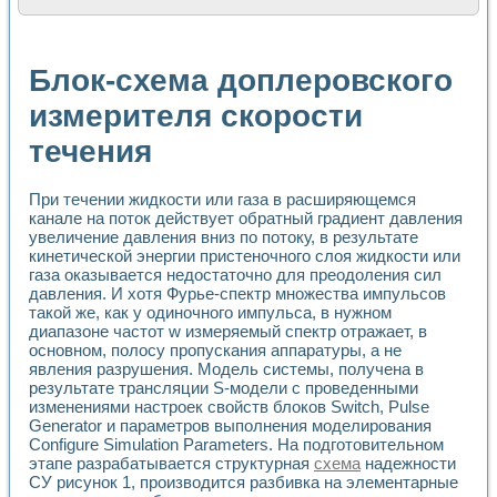
Расчет переноса аэрозоля и выпадения осадка в реально
Формирование линейной шкалы цвета модели CIE L*a*b с
Установка для измерения вольтамперных характеристик с
Блок-схема доплеровского
Применение NI VISION для геометрического анализа в ме
Система температурной стабилизации
измерителя скорости
Управление движением с помощью программно - аппаратног
течения
Определение параметров всплывающих газовых пузырьков
Система управления асинхронным тиристорным электроп
Лазерный профилометр
При течении жидкости или газа в расширяющемся
Применение средств NATIONAL INSTRUMENTS для автомат
канале на поток действует обратный градиент давления
Разработка автоматизированного стенда для исследован
увеличение давления вниз по потоку, в результате
Автоматизированный стенд рентгеновской диагностики п
кинетической энергии пристеночного слоя жидкости или
Высокочувствительные оптоэлектронные дифракционные 
газа оказывается недостаточно для преодоления сил
Установка для измерения диэлектрических свойств сегне
давления. И хотя Фурье-спектр множества импульсов
Исследование кинетики зарождения и развития дефектов 
такой же, как у одиночного импульса, в нужном
диапазоне частот w измеряемый спектр отражает, в
Лабораторный электрический импедансный томограф на б
основном, полосу пропускания аппаратуры, а не
Микрозондовая система для характеризации механических
явления разрушения. Модель системы, получена в
Метод траекторий в исследовании металлообрабатывающ
результате трансляции S-модели с проведенными
Промышленная автоматизация
изменениями настроек свойств блоков Switch, Pulse
Автоматизация технологических процессов получения дис
Generator и параметров выполнения моделирования
Использование систем технического зрения для контроля
Configure Simulation Parameters. На подготовительном
Исследование электромагнитных переходных процессов при
этапе разрабатывается структурная
схема
надежности
Применение LabVIEW при разработке обучающих информа
СУ рисунок 1, производится разбивка на элементарные