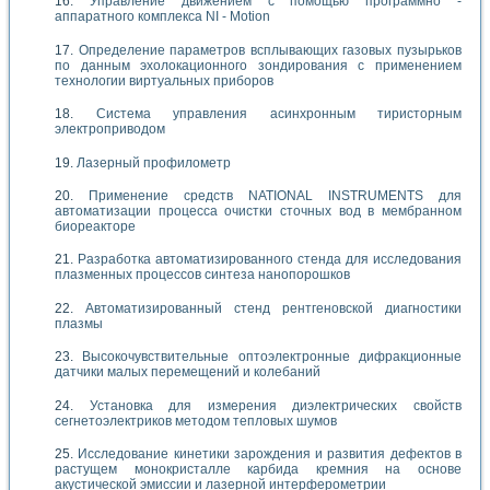
Управление движением с помощью программно -
аппаратного комплекса NI - Motion
Определение параметров всплывающих газовых пузырьков
по данным эхолокационного зондирования с применением
технологии виртуальных приборов
Система управления асинхронным тиристорным
электроприводом
Лазерный профилометр
Применение средств NATIONAL INSTRUMENTS для
автоматизации процесса очистки сточных вод в мембранном
биореакторе
Разработка автоматизированного стенда для исследования
плазменных процессов синтеза нанопорошков
Автоматизированный стенд рентгеновской диагностики
плазмы
Высокочувствительные оптоэлектронные дифракционные
датчики малых перемещений и колебаний
Установка для измерения диэлектрических свойств
сегнетоэлектриков методом тепловых шумов
Исследование кинетики зарождения и развития дефектов в
растущем монокристалле карбида кремния на основе
акустической эмиссии и лазерной интерферометрии