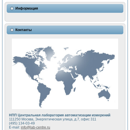
Использование NI LabVIEW для математического моделир
Исследовние возможности создания измерителя ВАХ фото
Информация
Математическое моделирование генератора сигналов - и
Моделирование и экспериментальное исследование линей
Применение осциллографического модуля с высоким разр
Симуляция отклика импульсного радиолокационного сигнал
Контакты
Автоматизация формирования уравнений состояния для и
Блок гальванической развязки для устройства сбора данн
Разработка автоматизированного стенда для измерения о
Применение среды LabVIEW для построения картины возб
Портативная система для определения показателей качес
Использование LabVIEW для управления источником пит
Устройство для снятия вольт-амперных характеристик со
Передовые научные технологии: нано-, фемто-, биотехнологи
Автоматизированная установка по измерению временных 
Автоматизированный лабораторный комплекс на базе Lab
Визуализация моделирования и оптимизации тепловой об
Виртуальный прибор для исследования функциональных в
Исследование возможности создания экономичного виртуа
Исследование кинетики движения макрочастиц в упорядо
Комплекс автоматизированной диагностики крови
НПП Центральная лаборатория автоматизации измерений
Метод прогнозирования свойств дисперсных продуктов п
111250 Москва, Энергетическая улица, д.7, офис 311
Недорогая система управления сверхпроводящим соленои
(495) 134-03-49
E-mail:
info@lab-centre.ru
Применение технологий NI в курсе экспериментальной фи