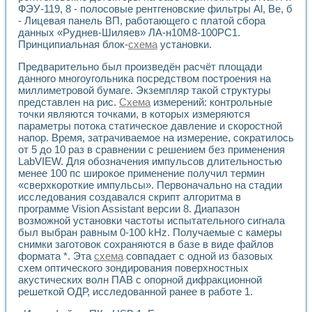
Применение LabVIEW для исследования течения в расши
ФЭУ-119, 8 - полосовые рентгеновские фильтры Al, Be, б
- Лицевая панель ВП, работающего с платой сбора
Создание виртуальной работы «Изучение магнитных свой
данных «Руднев-Шиляев» ЛА-н10М8-100РС1.
Обратный маятник
Принципиальная блок-
схема
установки.
Устройство для изучения основ интерфейсов обмена по п
Лабораторный практикум: изучение адиабатического расш
Предварительно был произведён расчёт площади
Стенд для исследования электрических переходных харак
данного многоугольника посредством построения на
Система статистической обработки результатов измерите
миллиметровой бумаге. Экземпляр такой структуры
Автоматизация лазерно-плазменных измерений с помощ
представлен на рис.
Схема
измерений: контрольные
точки являются точками, в которых измеряются
Модельно-измерительный комплекс. Назначение. Состав.
параметры потока статическое давление и скоростной
Использование технологий NATIONAL INSTRUMENTS для с
напор. Время, затрачиваемое на измерение, сократилось
Учебный практикум "Спектральный и корреляционный ана
от 5 до 10 раз в сравнении с решением без применения
Учебный стенд для исследования принципа действия унив
LabVIEW. Для обозначения импульсов длительностью
Оборудование и программное обеспечение учебных лабор
менее 100 пс широкое применение получил термин
Виртуальный лабораторный практикум для изучения техн
«сверхкороткие импульсы». Первоначально на стадии
Управление роботом ТУР-10 средствами LabVIEW
исследования создавался скрипт алгоритма в
Аппаратно-программный комплекс для исследования АЧХ 
программе Vision Assistant версии 8. Диапазон
Автоматизированный дистанционный лабораторный практи
возможной установки частоты испытательного сигнала
был выбран равным 0-100 kHz. Получаемые с камеры
Исследование возможности реставрации одномерных сигн
снимки заготовок сохраняются в базе в виде файлов
Использование технологий NATIONAL INSTRUMENTS в оп
формата *. Эта
схема
совпадает с одной из базовых
Разработка модификаций алгоритма полигармонической э
схем оптического зондирования поверхностных
Учебный стенд для исследования принципа действия унив
акустических волн ПАВ с опорной дифракционной
Виртуальная система поддержки принимаемых решений в
решеткой ОДР, исследованной ранее в работе 1.
Преемственность дисциплин «Моделирование систем» и «