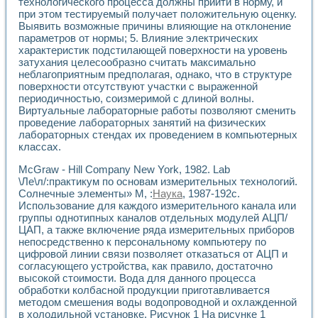
Универсальный стенд для исследования электрических ха
технологического процесса должны прийти в норму, и
при этом тестируемый получает положительную оценку.
Лабораторные практикумы по информационно-измерител
Выявить возможные причины влияющие на отклонение
Виртуальный измеритель частотных характеристик на осн
параметров от нормы; 5. Влияние электрических
Лабораторный практикум по основам теории Коммутации
характеристик подстилающей поверхности на уровень
Разработка виртуальной лабораторной работы «Имитаци
затухания целесообразно считать максимально
Виртуальные практикумы по электротехнике в среде LabV
неблагоприятным предполагая, однако, что в структуре
Из опыта внедрения в рамках национального проекта «Об
поверхности отсутствуют участки с выраженной
Исследование эффективности решателей обыкновенных 
периодичностью, соизмеримой с длиной волны.
Опыт разработки LabVIEW лабораторных практикумов н
Виртуальные лабораторные работы позволяют сменить
Проблемы повышения качества образования и подготовки
проведение лабораторных занятий на физических
лабораторных стендах их проведением в компьютерных
Развитие LabVIEW лабораторного практикума по электр
классах.
Разработка виртуальной лаборатории по электротехнике 
Усовершенствованные алгоритмы частотного анализа для
McGraw - Hill Company New York, 1982. Lab
Об опыте работы учебного центра «Технологии NATIONAL
\Ле\л/:практикум по основам измерительных технологий.
Технологии NI в магистерской программе «Прикладная фи
Солнечные элементы» М, :
Наука
, 1987-192с.
Система диагностики двигателей постоянного тока
Использование для каждого измерительного канала или
Автоматизированный стенд формирования электромагнитн
группы однотипных каналов отдельных модулей АЦП/
ЦАП, а также включение ряда измерительных приборов
Лабораторный практикум по курсу ИИС на базе оборудов
непосредственно к персональному компьютеру по
Партнеры
цифровой линии связи позволяет отказаться от АЦП и
Академические и отраслевые институты
согласующего устройства, как правило, достаточно
Учебные заведения
высокой стоимости. Вода для данного процесса
Бизнес
обработки колбасной продукции приготавливается
Контакты
методом смешения воды водопроводной и охлажденной
в холодильной установке. Рисунок 1 На рисунке 1