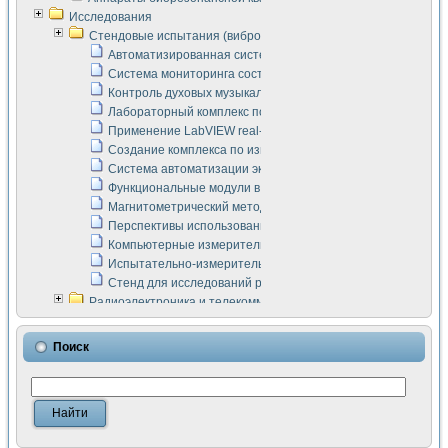
Исследования
Стендовые испытания (виброакустика, тензометрия и т.п.)
Автоматизированная система измерения параметров дизе
Система мониторинга состояния тяговых электродвигателей
Контроль духовых музыкальных инструментов
Лабораторный комплекс по исследованию элементной ба
Применение LabVIEW real-time module для моделирования
Создание комплекса по измерению скорости подвижного с
Система автоматизации экспериментальных исследований 
Функциональные модули в стандарте Nl SCXI для ультраз
Магнитометрический метод в дефектоскопии сварных шво
Перспективы использования машинного зрения в составе
Компьютерные измерительные системы для лабораторных
Испытательно-измерительный комплекс аппаратуры для о
Стенд для исследований рабочих процессов ДВС в динам
Радиоэлектроника и телекоммуникации
LabVIEW в расчетах радиолиний систем передачи данных
Аппаратно-программный комплекс для исследования АЧХ 
Поиск
Виртуальный лабораторный стенд для исследования пар
Измерение шумовых параметров операционных усилител
Измерительный преобразователь на основе цифровой обр
Инструменты для исследования выравнивания электричес
Инструменты для исследования компенсации эхо-сигнало