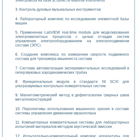
электровоза на базе устройств National Instruments
Контроль духовых музыкальных инструментов
Лабораторный комплекс по исследованию элементной базы
машин
Применение LabVIEW real-time module для моделирования
электромагнитных процессов с целью отладки систем
управления электрооборудованием на электроподвижном
составе (ЭПС)
Создание комплекса по измерению скорости подвижного
состава для тренажера машиниста состава
Система автоматизации экспериментальных исследований в
гиперзвуковых аэродинамических трубах
Функциональные модули в стандарте Nl SCXI для
ультразвуковых контрольно-измерительных систем
Магнитометрический метод в дефектоскопии сварных швов
металлоконструкций
Перспективы использования машинного зрения в составе
системы управления движением экраноплана
Компьютерные измерительные системы для лабораторных
испытаний материалов методом акустической эмиссии
Испытательно-измерительный комплекс аппаратуры для