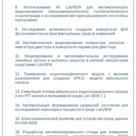
Использование NI LabVIEW для математического
моделирования сверхширокополосного стробоскопического
осциллографа и исследования методов расширения его полосы
пропускания
Исследовние возможности создания измерителя ВАХ
фотоэлементов на базе виртуальных средств измерений
Математическое моделирование генератора сигналов -
имитатора джиттера и измерителя параметров джиттера
Моделирование и экспериментальное исследование
линейных антенн и антенных решеток в учебной лаборатории
средствами LabVIEW
Применение осциллографического модуля с высоким
разрешением для создания SPICE- модели импульсного
сигнала
Симуляция отклика импульсного радиолокационного сигнала
и его FFT анализ в программной среде Lab VIEW 7.1
Автоматизация формирования уравнений состояния для
исследования переходных процессов в среде LabVIEW
Блок гальванической развязки для устройства сбора данных
NI USB-6009
Разработка автоматизированного стенда для измерения