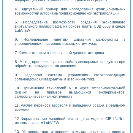
информационных технологий и программных средств
Виртуальный прибор для исследования функциональных
возможностей алгоритма полигармонической экстраполяции
Исследование возможности создания экономичного
виртуального полярографа на основе платы USB 6008 в среде
LabVIEW
Исследование кинетики движения макрочастиц в
упорядоченных плазменно-пылевых структурах
Комплекс автоматизированной диагностики крови
Метод прогнозирования свойств дисперсных продуктов при
обработке возмущениями давления
Недорогая система управления сверхпроводящим
соленоидом с биквадрантным источником тока
Применение технологий NI в курсе экспериментальной
физики на примере выдающихся экспериментов:
самоорганизованная критичность
Расчет переноса аэрозоля и выпадения осадка в реальном
времени
Формирование линейной шкалы цвета модели CIE L*a*b с
использованием LabVIEW
Установка для измерения вольтамперных характеристик