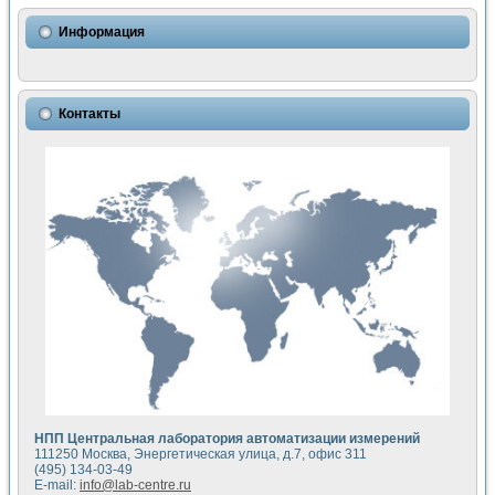
Использование NI LabVIEW для математического моделир
Исследовние возможности создания измерителя ВАХ фото
Информация
Математическое моделирование генератора сигналов - и
Моделирование и экспериментальное исследование линей
Применение осциллографического модуля с высоким разр
Симуляция отклика импульсного радиолокационного сигнал
Контакты
Автоматизация формирования уравнений состояния для и
Блок гальванической развязки для устройства сбора данн
Разработка автоматизированного стенда для измерения о
Применение среды LabVIEW для построения картины возб
Портативная система для определения показателей качес
Использование LabVIEW для управления источником пит
Устройство для снятия вольт-амперных характеристик со
Передовые научные технологии: нано-, фемто-, биотехнологи
Автоматизированная установка по измерению временных 
Автоматизированный лабораторный комплекс на базе Lab
Визуализация моделирования и оптимизации тепловой об
Виртуальный прибор для исследования функциональных в
Исследование возможности создания экономичного виртуа
Исследование кинетики движения макрочастиц в упорядо
Комплекс автоматизированной диагностики крови
НПП Центральная лаборатория автоматизации измерений
Метод прогнозирования свойств дисперсных продуктов п
111250 Москва, Энергетическая улица, д.7, офис 311
Недорогая система управления сверхпроводящим соленои
(495) 134-03-49
E-mail:
info@lab-centre.ru
Применение технологий NI в курсе экспериментальной фи