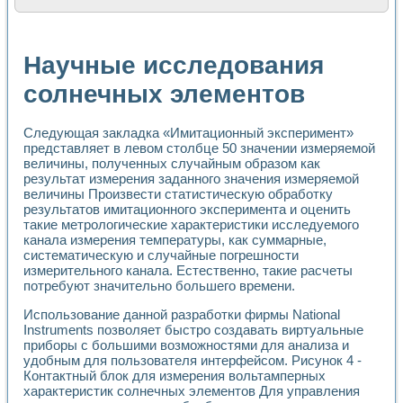
Расчет переноса аэрозоля и выпадения осадка в реально
Формирование линейной шкалы цвета модели CIE L*a*b с
Установка для измерения вольтамперных характеристик с
Научные исследования
Применение NI VISION для геометрического анализа в ме
Система температурной стабилизации
солнечных элементов
Управление движением с помощью программно - аппаратног
Определение параметров всплывающих газовых пузырьков
Следующая закладка «Имитационный эксперимент»
Система управления асинхронным тиристорным электроп
представляет в левом столбце 50 значении измеряемой
Лазерный профилометр
величины, полученных случайным образом как
Применение средств NATIONAL INSTRUMENTS для автомат
результат измерения заданного значения измеряемой
Разработка автоматизированного стенда для исследован
величины Произвести статистическую обработку
Автоматизированный стенд рентгеновской диагностики п
результатов имитационного эксперимента и оценить
Высокочувствительные оптоэлектронные дифракционные 
такие метрологические характеристики исследуемого
Установка для измерения диэлектрических свойств сегне
канала измерения температуры, как суммарные,
Исследование кинетики зарождения и развития дефектов 
систематическую и случайные погрешности
Лабораторный электрический импедансный томограф на б
измерительного канала. Естественно, такие расчеты
потребуют значительно большего времени.
Микрозондовая система для характеризации механических
Метод траекторий в исследовании металлообрабатывающ
Использование данной разработки фирмы National
Промышленная автоматизация
Instruments позволяет быстро создавать виртуальные
Автоматизация технологических процессов получения дис
приборы с большими возможностями для анализа и
Использование систем технического зрения для контроля
удобным для пользователя интерфейсом. Рисунок 4 -
Исследование электромагнитных переходных процессов при
Контактный блок для измерения вольтамперных
Применение LabVIEW при разработке обучающих информа
характеристик солнечных элементов Для управления