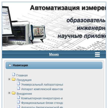
Меню
Навигация
Главная
Продукция
Универсальный лабораторный стенд "Сигнал-USB"
Аппарат комплексной квантовой терапии Интроскан
Внедрение
Компьютерная генераторно-измерительная система
Функциональные блоки стенда "Сигнал-USB"
Аппараты биорезонансной квантовой терапии серии СКАН