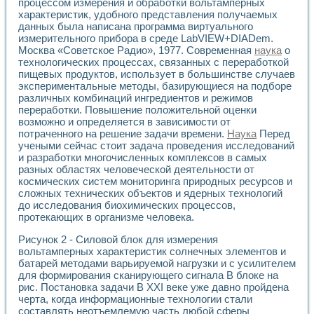
процессом измерения и обработки вольтамперных
Разработка виртуальных тренажеров путем моделировани
характеристик, удобного представления получаемых
Система блокировок, сигнализации и защиты ускорителя 
данных была написана программа виртуального
Система сбора данных и управления процессом цементир
измерительного прибора в среде LabVIEW+DIADem.
Управление температурой газовой среды специальной ба
Москва «Советское Радио», 1977. Современная
наука
о
Разработка программного обеспечения с использованием
технологических процессах, связанных с переработкой
Использование технологий NATIONAL INSTRUMENTS при ра
пищевых продуктов, использует в большинстве случаев
Оборудование для промышленной термотрансферной мар
экспериментальные методы, базирующиеся на подборе
Автоматизация реометрических исследований на базе La
различных комбинаций ингредиентов и режимов
Применение измерителя иммитанса для исследова¬ния эле
переработки. Повышение положительной оценки
возможно и определяется в зависимости от
Исследование электромагнитных переходных процессов при
потраченного на решение задачи времени.
Наука
Перед
Стенд для исследования электрических переходных харак
учеными сейчас стоит задача проведения исследований
Автоматизация контроля сварных швов на базе техноло
и разработки многочисленных комплексов в самых
Измерительный контроль с применением неиндустриальны
разных областях человеческой деятельности от
Моделирование надежности и эффективности систем упра
космических систем мониторинга природных ресурсов и
Лабораторные практикумы и учебные стенды
сложных технических объектов и ядерных технологий
Автоматизация лабораторного стенда по измерению проф
до исследования биохимических процессов,
Автоматизированные лабораторные комплексы для вузов,
протекающих в организме человека.
Виртуальный прибор для исследования нелинейных рези
Рисунок 2 - Силовой блок для измерения
Использование виртуальных приборов в процесе изучения
вольтамперных характеристик солнечных элементов и
Использование программ ELECTRONICS WORKBENCH-MULTI
батарей методами варьируемой нагрузки и с усилителем
Лабораторный практикум по дисциплине «Цифровые вычис
для формирования сканирующего сигнала В блоке на
Лабораторный практикум по ИНС на основе LabVIEW
рис. Постановка задачи В XXI веке уже давно пройдена
Лабораторный практикум по основам теории коммутации
черта, когда информационные технологии стали
Опыт использования NI LabVIEW для создания лабораторн
составлять неотъемлемую часть любой сферы