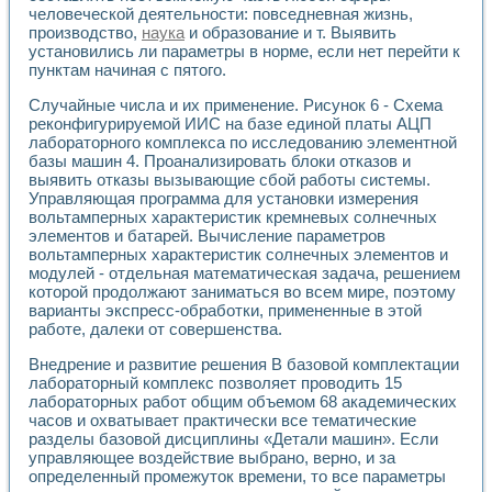
Применение LabVIEW для исследования течения в расши
человеческой деятельности: повседневная жизнь,
производство,
наука
и образование и т. Выявить
Создание виртуальной работы «Изучение магнитных свой
установились ли параметры в норме, если нет перейти к
Обратный маятник
пунктам начиная с пятого.
Устройство для изучения основ интерфейсов обмена по п
Лабораторный практикум: изучение адиабатического расш
Случайные числа и их применение. Рисунок 6 - Схема
Стенд для исследования электрических переходных харак
реконфигурируемой ИИС на базе единой платы АЦП
Система статистической обработки результатов измерите
лабораторного комплекса по исследованию элементной
Автоматизация лазерно-плазменных измерений с помощ
базы машин 4. Проанализировать блоки отказов и
выявить отказы вызывающие сбой работы системы.
Модельно-измерительный комплекс. Назначение. Состав.
Управляющая программа для установки измерения
Использование технологий NATIONAL INSTRUMENTS для с
вольтамперных характеристик кремневых солнечных
Учебный практикум "Спектральный и корреляционный ана
элементов и батарей. Вычисление параметров
Учебный стенд для исследования принципа действия унив
вольтамперных характеристик солнечных элементов и
Оборудование и программное обеспечение учебных лабор
модулей - отдельная математическая задача, решением
Виртуальный лабораторный практикум для изучения техн
которой продолжают заниматься во всем мире, поэтому
Управление роботом ТУР-10 средствами LabVIEW
варианты экспресс-обработки, примененные в этой
Аппаратно-программный комплекс для исследования АЧХ 
работе, далеки от совершенства.
Автоматизированный дистанционный лабораторный практи
Внедрение и развитие решения В базовой комплектации
Исследование возможности реставрации одномерных сигн
лабораторный комплекс позволяет проводить 15
Использование технологий NATIONAL INSTRUMENTS в оп
лабораторных работ общим объемом 68 академических
Разработка модификаций алгоритма полигармонической э
часов и охватывает практически все тематические
Учебный стенд для исследования принципа действия унив
разделы базовой дисциплины «Детали машин». Если
Виртуальная система поддержки принимаемых решений в
управляющее воздействие выбрано, верно, и за
Преемственность дисциплин «Моделирование систем» и «
определенный промежуток времени, то все параметры