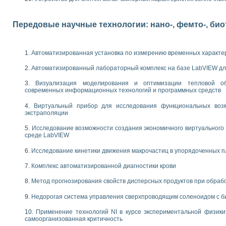
следования электрических характеристик газоразрядных и люминесцентных 
по информационно-измерительным системам (ИИС)
тотных характеристик на основе использования звуковой карты ПК
Передовые научные технологии: нано-, фемто-, би
 основам теории Коммутации
бораторной работы «Имитационное моделирование погрешностей канала из
электротехнике в среде LabVIEW
Автоматизированная установка по измерению временных характе
х национального проекта «Образование» технологий NATIONAL INSTRUMENTS 
ти решателей обыкновенных дифференциальных уравнений инструментальн
Автоматизированный лабораторный комплекс на базе LabVIEW дл
абораторных практикумов на кафедре информационных систем МИРЭА
Визуализация моделирования и оптимизации тепловой о
ва образования и подготовки преподавателей для работы в ИКТ насыщенно
современных информационных технологий и программных средств
рного практикума по электронике кафедры информационных систем МИРЭА
Виртуальный прибор для исследования функциональных возм
оратории по электротехнике в среде MULTISIM
экстраполяции
итмы частотного анализа для LabWindows/CVI и LabVIEW
центра «Технологии NATIONAL INSTRUMENTS» в ростовском колледже связи 
Исследование возможности создания экономичного виртуального
ой программе «Прикладная физика и физическая информатика» инновационно
среде LabVIEW
елей постоянного тока
Исследование кинетики движения макрочастиц в упорядоченных 
формирования электромагнитного поля для испытаний изделий авионики
 курсу ИИС на базе оборудования NI CompactDAQ
Комплекс автоматизированной диагностики крови
Метод прогнозирования свойств дисперсных продуктов при обра
ституты
Недорогая система управления сверхпроводящим соленоидом с б
Применение технологий NI в курсе экспериментальной физик
самоорганизованная критичность