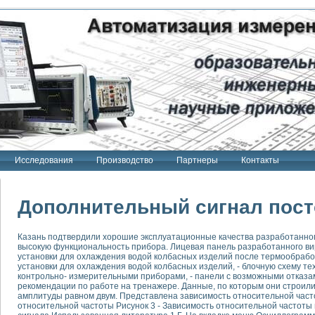
Исследования
Производство
Партнеры
Контакты
Дополнительный сигнал пост
Казань подтвердили хорошие эксплуатационные качества разработанног
высокую функциональность прибора. Лицевая панель разработанного в
тенд "Сигнал-USB"
установки для охлаждения водой колбасных изделий после термообрабо
 терапии Интроскан
установки для охлаждения водой колбасных изделий, - блочную схему те
контрольно- измерительными приборами, - панели с возможными отказ
рекомендации по работе на тренажере. Данные, по которым они строил
ерительная система
амплитуды равном двум. Представлена зависимость относительной час
Сигнал-USB"
относительной частоты Рисунок 3 - Зависимость относительной частоты 
товой терапии серии СКАН