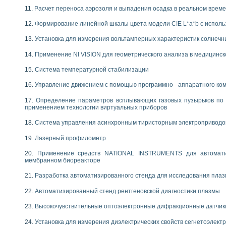
Расчет переноса аэрозоля и выпадения осадка в реальном врем
Формирование линейной шкалы цвета модели CIE L*a*b с испол
Установка для измерения вольтамперных характеристик солнечн
Применение NI VISION для геометрического анализа в медицинск
Система температурной стабилизации
Управление движением с помощью программно - аппаратного комп
Определение параметров всплывающих газовых пузырьков по 
применением технологии виртуальных приборов
Система управления асинхронным тиристорным электропривод
Лазерный профилометр
Применение средств NATIONAL INSTRUMENTS для автоматиз
мембранном биореакторе
Разработка автоматизированного стенда для исследования пла
Автоматизированный стенд рентгеновской диагностики плазмы
Высокочувствительные оптоэлектронные дифракционные датчик
Установка для измерения диэлектрических свойств сегнетоэлект