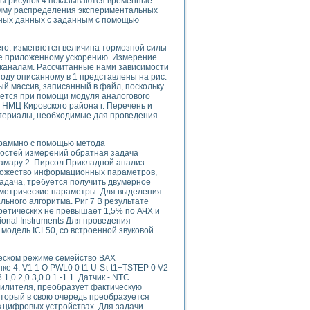
мы рисунок 4 показываются временные
амму распределения экспериментальных
ьных данных с заданным с помощью
его, изменяется величина тормозной силы
uments
ое приложенному ускорению. Измерение
 каналам. Рассчитанные нами зависимости
оду описанному в 1 представлены на рис.
ый массив, записанный в файл, поскольку
 систем управления электрооборудованием на электроподвижном составе (Э
яется при помощи модуля аналогового
 НМЦ Кировского района г. Перечень и
атериалы, необходимые для проведения
граммно с помощью метода
шностей измерений обратная задача
дамару 2. Пирсол Прикладной анализ
 эмиссии
ножество информационных параметров,
адача, требуется получить двумерное
ристик и параметров силовых полупроводниковых приборов
ометрические параметры. Для выделения
ьного алгоритма. Риг 7 В результате
оретических не превышает 1,5% по АЧХ и
onal Instruments Для проведения
модель ICL50, со встроенной звуковой
ческом режиме семейство ВАХ
едств NATIONAL INSTRUMENTS
ке 4: V1 1 О PWL0 0 t1 U-Sτ t1+TSTEP 0 V2
1,0 2,0 3,0 0 1 -1 1. Датчик - NTC
илителя, преобразует фактическую
оторый в свою очередь преобразуется
 цифровых устройствах. Для задачи