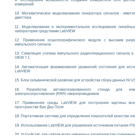
следования течения в расширяющемся канале
измерений
ты «Изучение магнитных свойств ферромагнетиков. Петля гистерезиса» с и
Математическое моделирование генератора сигналов - имита
джиттера
нов интерфейсов обмена по протоколам RS232 и GPIB / имитатор оконечного
учение адиабатического расширения газов
Моделирование и экспериментальное исследование линейны
лаборатории средствами LabVIEW
ктрических переходных характеристик асинхронных двигателей при пуске
аботки результатов измерительного экспримента
Применение осциллографического модуля с высоким раз
азменных измерений с помощью LabVIEW
импульсного сигнала
мплекс. Назначение. Состав. Возможности
Симуляция отклика импульсного радиолокационного сигнала и 
NATIONAL INSTRUMENTS для создания систем автоматизированного лаборат
VIEW 7.1
альный и корреляционный анализ"
ания принципа действия универсального цифрового вольтметра
Автоматизация формирования уравнений состояния для иссл
LabVIEW
е обеспечение учебных лабораторных стендов
практикум для изучения технологии выращивания полупроводниковых и опти
Блок гальванической развязки для устройства сбора данных NI U
 средствами LabVIEW
Разработка автоматизированного стенда для изме
плекс для исследования АЧХ и ФЧХ активных фильтров
электросопротивления (RRR) сверхпроводников
ционный лабораторный практикум по курсу «радиотехнические цепи и сигна
реставрации одномерных сигналов на основе алгоритма полигармонической 
Применение среды LabVIEW для построения картины воз
NATIONAL INSTRUMENTS в операционной системе LINUX
пространстве Ван Дер Поля
горитма полигармонической экстраполяции в среде LabVIEW
Портативная система для определения показателей качества эл
ания принципа действия универсального цифрового вольтметра
ржки принимаемых решений в среде LabVIEW
Использование LabVIEW для управления источником питания P
 «Моделирование систем» и «Автоматизация проектирования систем и средс
Устройство для снятия вольт-амперных характеристик солнечны