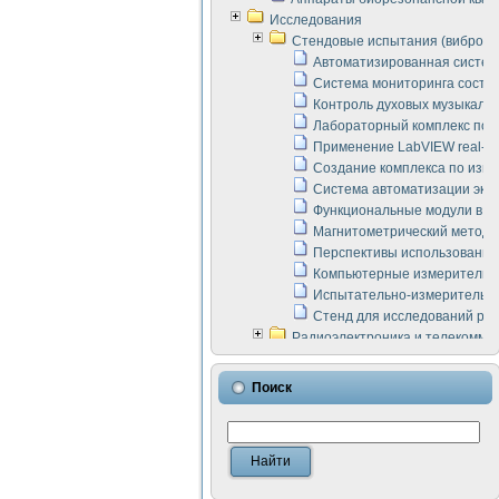
Исследования
Стендовые испытания (виброакус
Автоматизированная систем
Система мониторинга состоян
Контроль духовых музыкаль
Лабораторный комплекс по 
Применение LabVIEW real-ti
Создание комплекса по изме
Система автоматизации эксп
Функциональные модули в ст
Магнитометрический метод 
Перспективы использования
Компьютерные измерительны
Испытательно-измерительны
Стенд для исследований раб
Радиоэлектроника и телекомму
LabVIEW в расчетах радиол
Аппаратно-программный ком
Поиск
Виртуальный лабораторный 
Измерение шумовых параме
Измерительный преобразова
Инструменты для исследова
Инструменты для исследова