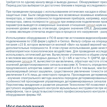
для математического моделирования сверхширокополосного стробоскопическ
требуется по одному каналу ввода и вывода данных. Обнаруживают приз
Период растра выбирается достаточно близким к периоду исследуемого 
оздания измерителя ВАХ фотоэлементов на базе виртуальных средств изме
ие генератора сигналов - имитатора джиттера и измерителя параметров д
При проведении процедур с использованием оптических насадок в облас
защитные очки. Были смоделированы все возможные взаимные комбинац
нтальное исследование линейных антенн и антенных решеток в учебной ла
генератора, а также особенности подключения приборов, например, ко
ского модуля с высоким разрешением для создания SPICE- модели импульсн
генератора, смена полярности
сигнал
а при инверсном подключении пров
ого радиолокационного сигнала и его FFT анализ в программной среде Lab V
параметров выводятся измеренные значения отношения
сигнал
-шум на
значения уровня шума на этом входе, среднее значение ERLE. Диаграм
я уравнений состояния для исследования переходных процессов в среде L
и схема эволюции отпечатка индентора в процессе его нагружения - разгр
ки для устройства сбора данных NI USB-6009
Используемое оборудование и ПО В качестве источников видеоизображ
ного стенда для измерения относительного остаточного электросопротивле
подключением по USB фирм Logitech и Genius. Фильтр собран на опера
для построения картины возбуждения комбинационных колебаний в простра
питания ±15 В, которое включается кнопкой «Вкл» на правой верхней ча
ределения показателей качества электрической энергии
дополнительные погрешности. В этом случае использование даже качес
неблагоприятное психологическое воздействие. Для проведения исслед
 управления источником питания PSP 2010 фирмы GW INSTEK
использовать оптический датчик. Вычисление уточненного в общем случ
т-амперных характеристик солнечных модулей на базе USB-6008
в числовом массиве исходных данных Xi: Q = b/K и частоты: f= Q/dt*M, где
 нано-, фемто-, биотехнологии и мехатроника
измерении
сигнал
а Xt, вычисляется как величина, обратная частоте отсч
значений дискретизированного сигнала в массиве Xi Точность определе
вка по измерению временных характеристик реверсивных сред
предложенного алгоритма зависит от значений К и N и тем выше, чем бол
торный комплекс на базе LabVIEW для исследования наноструктур
анализируемый сигнал зашумлен, существенное увеличение точности о
я и оптимизации тепловой обработки биопродуктов с применением совреме
увеличении К и N лишь до некоторого предела. Прохождение детермини
- изучение спектрального метода анализа передачи детерминированных
следования функциональных возможностей алгоритма полигармонической эк
особенностей прохождения управляющих детерминированных сигналов ч
оздания экономичного виртуального полярографа на основе платы USB 6008
Перспективы внедрения и развития решения Технологии НИ позволяют 
жения макрочастиц в упорядоченных плазменно-пылевых структурах
доступного индивидуального контроля музыкальных инструментов при и
микрофонов, так и средств высокоточного профессионального контроля 
й диагностики крови
оборудования фирмы НИ.
йств дисперсных продуктов при обработке возмущениями давления
ния сверхпроводящим соленоидом с биквадрантным источником тока
Исследования
 курсе экспериментальной физики на примере выдающихся экспериментов: с