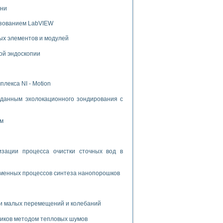
ени
ьзованием LabVIEW
ых элементов и модулей
ой эндоскопии
лекса NI - Motion
данным эхолокационного зондирования с
ом
ации процесса очистки сточных вод в
зменных процессов синтеза нанопорошков
и малых перемещений и колебаний
риков методом тепловых шумов