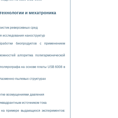
ламп
отехнологии и мехатроника
мерения температуры» в среде LabVIEW
ристик реверсивных сред
в Нижегородском госуниверситете им. Н.И. Лобачевского
ых систем моделирования
я исследования наноструктур
бработки биопродуктов с применением
й среде
ожностей алгоритма полигармонической
и информатики
 полярографа на основе платы USB 6008 в
го образовательного проекта РУДН
плазменно-пылевых структурах
ботке возмущениями давления
иквадрантным источником тока
и на примере выдающихся экспериментов: