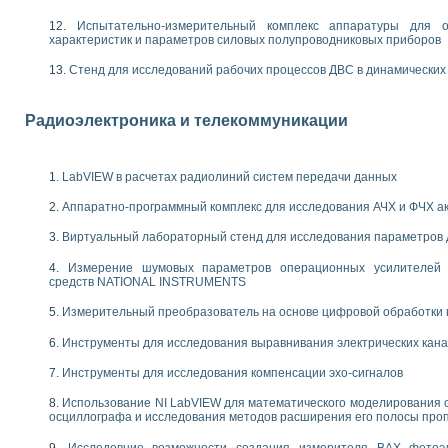
енажеров путем моделирования технологических процессов пищевых произво
изации и защиты ускорителя ЛУЭ-200
Испытательно-измерительный комплекс аппаратуры для о
характеристик и параметров силовых полупроводниковых приборов
равления процессом цементирования нефтегазовых скважин
азовой среды специальной барокамеры
Стенд для исследований рабочих процессов ДВС в динамических
еспечения с использованием среды графического программирования LabVIE
NATIONAL INSTRUMENTS при разработке автоматизированного комплекса для
енной термотрансферной маркировки изделий
Радиоэлектроника и телекоммуникации
ких исследований на базе LabVIEW
танса для исследова¬ния электрофизических свойств аморфного гидрогениз
ных переходных процессов при коротких замыканиях в узлах электрических н
LabVIEW в расчетах радиолиний систем передачи данных
ктрических переходных характеристик асинхронных двигателей при пуске
Аппаратно-программный комплекс для исследования АЧХ и ФЧХ а
арных швов на базе технологий фирмы NATIONAL INSTRUMENTS
применением неиндустриальных камер в производственных условиях
Виртуальный лабораторный стенд для исследования параметров
и эффективности систем управления в интегрированных средах
Измерение шумовых параметров операционных усилителей 
ебные стенды
средств NATIONAL INSTRUMENTS
го стенда по измерению профиля зеркальной антенны и построению диагра
торные комплексы для вузов, осуществляющих подготовку специалистов по
Измерительный преобразователь на основе цифровой обработки 
следования нелинейных резистивных цепей
Инструменты для исследования выравнивания электрических кан
приборов в процесе изучения специальных дисциплин в технических коллед
LECTRONICS WORKBENCH-MULTISIM для электротехнической подготовки инже
Инструменты для исследования компенсации эхо-сигналов
 дисциплине «Цифровые вычислительные устройства и микропроцессоры приб
 ИНС на основе LabVIEW
Использование NI LabVIEW для математического моделирования 
осциллографа и исследования методов расширения его полосы про
 основам теории коммутации
IEW для создания лабораторного практикума по измерениям магнитных вели
Исследовние возможности создания измерителя ВАХ фотоэ