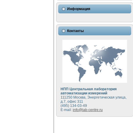
Использование NI LabVIEW 
Исследовние возможности с
Информация
Математическое моделирован
Моделирование и экспериме
Применение осциллографиче
Симуляция отклика импульсн
Контакты
Автоматизация формировани
Блок гальванической развяз
Разработка автоматизирован
Применение среды LabVIEW 
Портативная система для оп
Использование LabVIEW для
Устройство для снятия воль
Передовые научные технологии:
Автоматизированная устано
Автоматизированный лабора
НПП Центральная лаборатория
Визуализация моделировани
автоматизации измерений
111250 Москва, Энергетическая улица,
Виртуальный прибор для ис
д.7, офис 311
Исследование возможности с
(495) 134-03-49
Исследование кинетики дви
E-mail:
info@lab-centre.ru
Комплекс автоматизированно
Метод прогнозирования сво
Недорогая система управле
Применение технологий NI в