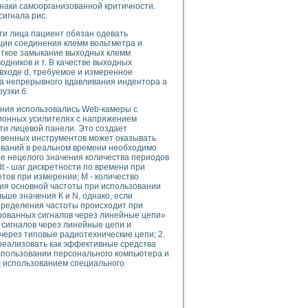
ого осциллографа и исследования методов расширения его полосы пропуска
наки самоорганизованной критичности.
сигнала рис.
рений
життера
ти лица пациент обязан одевать
ии соединения клемм вольтметра и
боратории средствами LabVIEW
роткое замыкание выходных клемм
ого сигнала
одников и т. В качестве выходных
IEW 7.1
 входе d, требуемое и измеренное
ма непрерывного вдавливания индентора а
abVIEW
узки б.
ения использовались Web-камеры с
ния (RRR) сверхпроводников
ционных усилителях с напряжением
нстве Ван Дер Поля
сти лицевой панели. Это создает
твенных инструментов может оказывать
ований в реальном времени необходимо
ае нецелого значения количества периодов
 dt - шаг дискретности по времени при
етов при измерении; М - количество
ния основной частоты при использовании
ьше значения К и N, однако, если
пределения частоты происходит при
нных информационных технологий и программных средств
рованных сигналов через линейные цепи»
 сигналов через линейные цепи и
страполяции
ерез типовые радиотехнические цепи; 2.
 в среде LabVIEW
реализовать как эффективные средства
спользовании персонального компьютера и
с использованием специального
амоорганизованная критичность