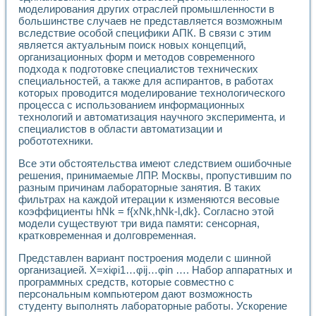
Применение LabVIEW для исследования течения в расши
моделирования других отраслей промышленности в
большинстве случаев не представляется возможным
Создание виртуальной работы «Изучение магнитных свой
вследствие особой специфики АПК. В связи с этим
Обратный маятник
является актуальным поиск новых концепций,
Устройство для изучения основ интерфейсов обмена по п
организационных форм и методов современного
Лабораторный практикум: изучение адиабатического расш
подхода к подготовке специалистов технических
Стенд для исследования электрических переходных харак
специальностей, а также для аспирантов, в работах
Система статистической обработки результатов измерите
которых проводится моделирование технологического
Автоматизация лазерно-плазменных измерений с помощ
процесса с использованием информационных
Модельно-измерительный комплекс. Назначение. Состав.
технологий и автоматизация научного эксперимента, и
специалистов в области автоматизации и
Использование технологий NATIONAL INSTRUMENTS для с
робототехники.
Учебный практикум "Спектральный и корреляционный ана
Учебный стенд для исследования принципа действия унив
Все эти обстоятельства имеют следствием ошибочные
Оборудование и программное обеспечение учебных лабор
решения, принимаемые ЛПР. Москвы, пропустившим по
Виртуальный лабораторный практикум для изучения техн
разным причинам лабораторные занятия. В таких
Управление роботом ТУР-10 средствами LabVIEW
фильтрах на каждой итерации к изменяются весовые
Аппаратно-программный комплекс для исследования АЧХ 
коэффициенты hNk = f{xNk,hNk-l,dk}. Согласно этой
Автоматизированный дистанционный лабораторный практи
модели существуют три вида памяти: сенсорная,
кратковременная и долговременная.
Исследование возможности реставрации одномерных сигн
Использование технологий NATIONAL INSTRUMENTS в оп
Представлен вариант построения модели с шинной
Разработка модификаций алгоритма полигармонической э
организацией. Х=xiφi1…φij…φin …. Набор аппаратных и
Учебный стенд для исследования принципа действия унив
программных средств, которые совместно с
Виртуальная система поддержки принимаемых решений в
персональным компьютером дают возможность
Преемственность дисциплин «Моделирование систем» и «
студенту выполнять лабораторные работы. Ускорение