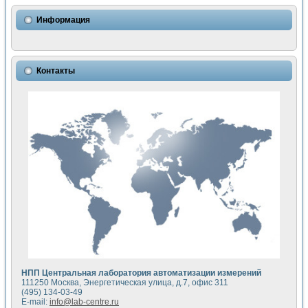
Использование NI LabVIEW для математического моделир
Исследовние возможности создания измерителя ВАХ фото
Информация
Математическое моделирование генератора сигналов - и
Моделирование и экспериментальное исследование линей
Применение осциллографического модуля с высоким разр
Симуляция отклика импульсного радиолокационного сигнал
Контакты
Автоматизация формирования уравнений состояния для и
Блок гальванической развязки для устройства сбора данн
Разработка автоматизированного стенда для измерения о
Применение среды LabVIEW для построения картины возб
Портативная система для определения показателей качес
Использование LabVIEW для управления источником пит
Устройство для снятия вольт-амперных характеристик со
Передовые научные технологии: нано-, фемто-, биотехнологи
Автоматизированная установка по измерению временных 
Автоматизированный лабораторный комплекс на базе Lab
Визуализация моделирования и оптимизации тепловой об
Виртуальный прибор для исследования функциональных в
Исследование возможности создания экономичного виртуа
Исследование кинетики движения макрочастиц в упорядо
Комплекс автоматизированной диагностики крови
НПП Центральная лаборатория автоматизации измерений
Метод прогнозирования свойств дисперсных продуктов п
111250 Москва, Энергетическая улица, д.7, офис 311
Недорогая система управления сверхпроводящим соленои
(495) 134-03-49
E-mail:
info@lab-centre.ru
Применение технологий NI в курсе экспериментальной фи