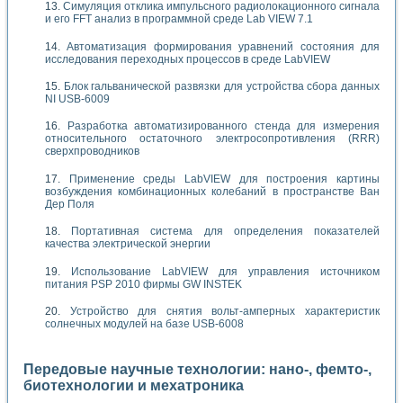
Симуляция отклика импульсного радиолокационного сигнала
и его FFT анализ в программной среде Lab VIEW 7.1
Автоматизация формирования уравнений состояния для
исследования переходных процессов в среде LabVIEW
Блок гальванической развязки для устройства сбора данных
NI USB-6009
Разработка автоматизированного стенда для измерения
относительного остаточного электросопротивления (RRR)
сверхпроводников
Применение среды LabVIEW для построения картины
возбуждения комбинационных колебаний в пространстве Ван
Дер Поля
Портативная система для определения показателей
качества электрической энергии
Использование LabVIEW для управления источником
питания PSP 2010 фирмы GW INSTEK
Устройство для снятия вольт-амперных характеристик
солнечных модулей на базе USB-6008
Передовые научные технологии: нано-, фемто-,
биотехнологии и мехатроника