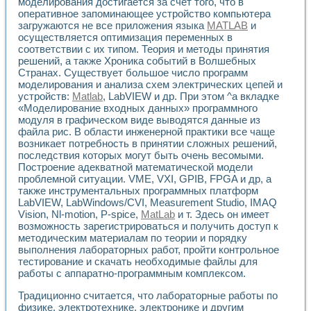
Универсальный стенд для исследования электрических ха
моделирования достигается за счет того, что в
оперативное запоминающее устройство компьютера
Лабораторные практикумы по информационно-измерител
загружаются не все приложения языка
MATLAB
и
Виртуальный измеритель частотных характеристик на осн
осуществляется оптимизация переменных в
Лабораторный практикум по основам теории Коммутации
соответствии с их типом. Теория и методы принятия
Разработка виртуальной лабораторной работы «Имитаци
решений, а также Хроника событий в Волшебных
Виртуальные практикумы по электротехнике в среде LabV
Странах. Существует большое число программ
Из опыта внедрения в рамках национального проекта «Об
моделирования и анализа схем электрических цепей и
Исследование эффективности решателей обыкновенных 
устройств:
Matlab
, LabVIEW и др. При этом ^а вкладке
Опыт разработки LabVIEW лабораторных практикумов н
«Моделирование входных данных» программного
Проблемы повышения качества образования и подготовки
модуля в графическом виде выводятся данные из
файла рис. В области инженерной практики все чаще
Развитие LabVIEW лабораторного практикума по электр
возникает потребность в принятии сложных решений,
Разработка виртуальной лаборатории по электротехнике 
последствия которых могут быть очень весомыми.
Усовершенствованные алгоритмы частотного анализа для
Построение адекватной математической модели
Об опыте работы учебного центра «Технологии NATIONAL
проблемной ситуации. VME, VXI, GPIB, FPGA и др, а
Технологии NI в магистерской программе «Прикладная фи
также инструментальных программных платформ
Система диагностики двигателей постоянного тока
LabVIEW, LabWindows/CVI, Measurement Studio, IMAQ
Автоматизированный стенд формирования электромагнитн
Vision, Nl-motion, P-spice,
MatLab
и т. Здесь он имеет
Лабораторный практикум по курсу ИИС на базе оборудов
возможность зарегистрироваться и получить доступ к
методическим материалам по теории и порядку
Партнеры
выполнения лабораторных работ, пройти контрольное
Академические и отраслевые институты
тестирование и скачать необходимые файлы для
Учебные заведения
работы с аппаратно-программным комплексом.
Бизнес
Контакты
Традиционно считается, что лабораторные работы по
физике, электротехнике, электронике и другим