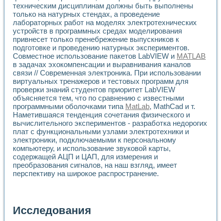
техническим дисциплинам должны быть выполнены
только на натурных стендах, а проведение
лабораторных работ на моделях электротехнических
устройств в программных средах моделирования
привнесет только пренебрежение выпускников к
подготовке и проведению натурных экспериментов.
Совместное использование пакетов LabVIEW и
MATLAB
в задачах эхокомпенсации и выравнивания каналов
связи // Современная электроника. При использовании
виртуальных тренажеров и тестовых программ для
проверки знаний студентов приоритет LabVIEW
объясняется тем, что по сравнению с известными
программными оболочками типа
MatLab
, MathCad и т.
Наметившаяся тенденция сочетания физического и
вычислительного экспериментов - разработка недорогих
плат с функциональными узлами электротехники и
электроники, подключаемыми к персональному
компьютеру, и использование звуковой карты,
содержащей АЦП и ЦАП, для измерения и
преобразования сигналов, на наш взгляд, имеет
перспективу на широкое распространение.
Исследования