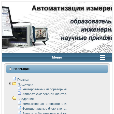
Меню
Навигация
Главная
Продукция
Универсальный лабораторный стенд "Сигнал-USB"
Аппарат комплексной квантовой терапии Интроскан
Внедрение
Компьютерная генераторно-измерительная система
Функциональные блоки стенда "Сигнал-USB"
Аппараты биорезонансной квантовой терапии серии СКАН