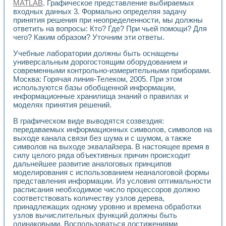
Разработка виртуальных тренажеров путем моделировани
MATLAB
. Графическое представление выбираемых
входных данных 3. Формально определяя задачу
Система блокировок, сигнализации и защиты ускорителя 
принятия решения при неопределенности, мы должны
Система сбора данных и управления процессом цементир
ответить на вопросы: Кто? Где? При чьей помощи? Для
Управление температурой газовой среды специальной ба
чего? Каким образом? Уточним эти ответы.
Разработка программного обеспечения с использованием
Использование технологий NATIONAL INSTRUMENTS при ра
Учебные лаборатории должны быть оснащены
Оборудование для промышленной термотрансферной мар
универсальным дорогостоящим оборудованием и
Автоматизация реометрических исследований на базе La
современными контрольно-измерительными приборами.
Применение измерителя иммитанса для исследова¬ния эле
Москва: Горячая линия-Телеком, 2005. При этом
используются базы обобщенной информации,
Исследование электромагнитных переходных процессов при
информационные хранилища знаний о правилах и
Стенд для исследования электрических переходных харак
моделях принятия решений.
Автоматизация контроля сварных швов на базе техноло
Измерительный контроль с применением неиндустриальны
В графическом виде выводятся созвездия:
Моделирование надежности и эффективности систем упра
передаваемых информационных символов, символов на
Лабораторные практикумы и учебные стенды
выходе канала связи без шума и с шумом, а также
Автоматизация лабораторного стенда по измерению проф
символов на выходе эквалайзера. В настоящее время в
силу целого ряда объективных причин происходит
Автоматизированные лабораторные комплексы для вузов,
дальнейшее развитие аналоговых принципов
Виртуальный прибор для исследования нелинейных рези
моделирования с использованием неаналоговой формы
Использование виртуальных приборов в процесе изучения
представления информации. Из условия оптимальности
Использование программ ELECTRONICS WORKBENCH-MULTI
расписания необходимое число процессоров должно
Лабораторный практикум по дисциплине «Цифровые вычис
соответствовать количеству узлов дерева,
Лабораторный практикум по ИНС на основе LabVIEW
принадлежащих одному уровню и времена обработки
Лабораторный практикум по основам теории коммутации
узлов вычислительных функций должны быть
Опыт использования NI LabVIEW для создания лабораторн
одинаковыми. Воспользоваться достижениями