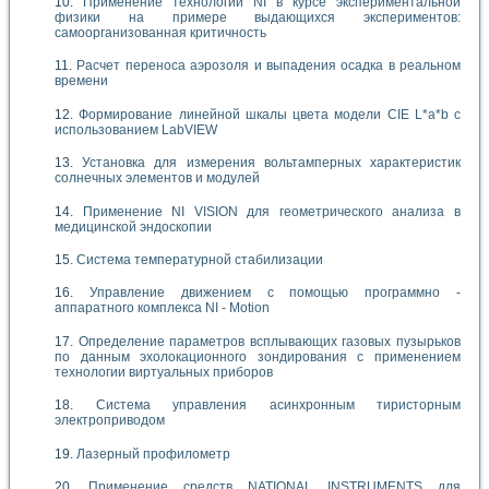
Применение технологий NI в курсе экспериментальной
физики на примере выдающихся экспериментов:
самоорганизованная критичность
Расчет переноса аэрозоля и выпадения осадка в реальном
времени
Формирование линейной шкалы цвета модели CIE L*a*b с
использованием LabVIEW
Установка для измерения вольтамперных характеристик
солнечных элементов и модулей
Применение NI VISION для геометрического анализа в
медицинской эндоскопии
Система температурной стабилизации
Управление движением с помощью программно -
аппаратного комплекса NI - Motion
Определение параметров всплывающих газовых пузырьков
по данным эхолокационного зондирования с применением
технологии виртуальных приборов
Система управления асинхронным тиристорным
электроприводом
Лазерный профилометр
Применение средств NATIONAL INSTRUMENTS для