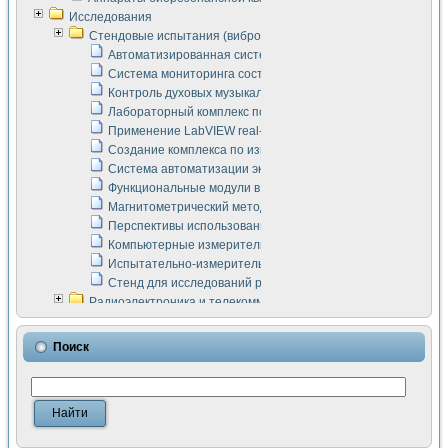
Исследования
Стендовые испытания (виброакустика, тензометрия и т.п.)
Автоматизированная система измерения параметров дизе
Система мониторинга состояния тяговых электродвигателей
Контроль духовых музыкальных инструментов
Лабораторный комплекс по исследованию элементной ба
Применение LabVIEW real-time module для моделирования
Создание комплекса по измерению скорости подвижного с
Система автоматизации экспериментальных исследований 
Функциональные модули в стандарте Nl SCXI для ультраз
Магнитометрический метод в дефектоскопии сварных шво
Перспективы использования машинного зрения в составе
Компьютерные измерительные системы для лабораторных
Испытательно-измерительный комплекс аппаратуры для о
Стенд для исследований рабочих процессов ДВС в динам
Радиоэлектроника и телекоммуникации
LabVIEW в расчетах радиолиний систем передачи данных
Аппаратно-программный комплекс для исследования АЧХ 
Поиск
Виртуальный лабораторный стенд для исследования пар
Измерение шумовых параметров операционных усилител
Измерительный преобразователь на основе цифровой обр
Инструменты для исследования выравнивания электричес
Инструменты для исследования компенсации эхо-сигнало