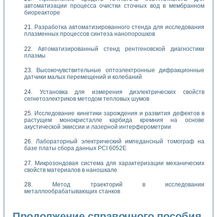
автоматизации процесса очистки сточных вод в мембранном
биореакторе
Разработка автоматизированного стенда для исследования
плазменных процессов синтеза нанопорошков
Автоматизированный стенд рентгеновской диагностики
плазмы
Высокочувствительные оптоэлектронные дифракционные
датчики малых перемещений и колебаний
Установка для измерения диэлектрических свойств
сегнетоэлектриков методом тепловых шумов
Исследование кинетики зарождения и развития дефектов в
растущем монокристалле карбида кремния на основе
акустической эмиссии и лазерной интерферометрии
Лабораторный электрический импедансный томограф на
базе платы сбора данных PCI 6052E
Микрозондовая система для характеризации механических
свойств материалов в наношкале
Метод траекторий в исследовании
металлообрабатывающих станков
Продолжение справочного пособия