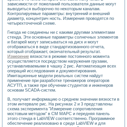
Универсальный стенд для исследования электрических ха
зависимости от пожеланий пользователя данные могут
Лабораторные практикумы по информационно-измерител
выводиться выборочно по некоторым каналам.
Виртуальный измеритель частотных характеристик на осн
Контролируемые параметры: внутренний и внешний
Лабораторный практикум по основам теории Коммутации
диаметр, концентрич ность. Измерения проводятся по
Разработка виртуальной лабораторной работы «Имитаци
четырехточечной схеме.
Виртуальные практикумы по электротехнике в среде LabV
Гнезда не соединены ни с какими другими элементами
Из опыта внедрения в рамках национального проекта «Об
стенда. Эти основные параметры солнечных элементов
Исследование эффективности решателей обыкновенных 
и батарей могут записываться на диск и могут
Опыт разработки LabVIEW лабораторных практикумов н
отображаться в виде стандартизованного отчета,
Проблемы повышения качества образования и подготовки
который отображает, окончательный результат.
Развитие LabVIEW лабораторного практикума по электр
Измерение
вязкости в режиме постоянного момента
Разработка виртуальной лаборатории по электротехнике 
осуществляется посредством нагружения грузами,
Усовершенствованные алгоритмы частотного анализа для
устанавливаемыми в чашку 2 рис. Автоматизация всех
Об опыте работы учебного центра «Технологии NATIONAL
операций исследования и документирования.
Имитационные модели реальных систем найдут
Технологии NI в магистерской программе «Прикладная фи
применение при разработке тренажеров операторов
Система диагностики двигателей постоянного тока
АСУТП, а также при обучении студентов и инженеров
Автоматизированный стенд формирования электромагнитн
основам SCADA-систем.
Лабораторный практикум по курсу ИИС на базе оборудов
Партнеры
В, получает информацию о среднем значении вязкости в
Академические и отраслевые институты
этом интервале рис. На рисунках 2 и 3 представлены
Учебные заведения
схема эксперимента "Измерение сопротивления
Бизнес
мостовым методом" в СМ МАРС и передняя панель
этого стенда в LabVIEW соответственно. Программное
Контакты
обеспечение реализовано в среде LabVIEW и для