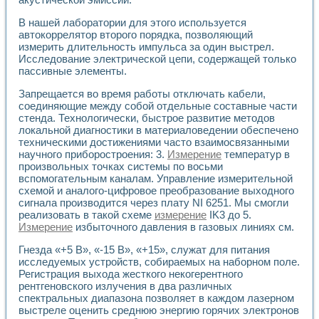
Разработка виртуальных тренажеров путем моделировани
Система блокировок, сигнализации и защиты ускорителя 
В нашей лаборатории для этого используется
Система сбора данных и управления процессом цементир
автокоррелятор второго порядка, позволяющий
Управление температурой газовой среды специальной ба
измерить длительность импульса за один выстрел.
Разработка программного обеспечения с использованием
Исследование электрической цепи, содержащей только
Использование технологий NATIONAL INSTRUMENTS при ра
пассивные элементы.
Оборудование для промышленной термотрансферной мар
Запрещается во время работы отключать кабели,
Автоматизация реометрических исследований на базе La
соединяющие между собой отдельные составные части
Применение измерителя иммитанса для исследова¬ния эле
стенда. Технологически, быстрое развитие методов
Исследование электромагнитных переходных процессов при
локальной диагностики в материаловедении обеспечено
Стенд для исследования электрических переходных харак
техническими достижениями часто взаимосвязанными
Автоматизация контроля сварных швов на базе техноло
научного приборостроения: 3.
Измерение
температур в
Измерительный контроль с применением неиндустриальны
произвольных точках системы по восьми
вспомогательным каналам. Управление измерительной
Моделирование надежности и эффективности систем упра
схемой и аналого-цифровое преобразование выходного
Лабораторные практикумы и учебные стенды
сигнала производится через плату NI 6251. Мы смогли
Автоматизация лабораторного стенда по измерению проф
реализовать в такой схеме
измерение
IK3 до 5.
Автоматизированные лабораторные комплексы для вузов,
Измерение
избыточного давления в газовых линиях см.
Виртуальный прибор для исследования нелинейных рези
Использование виртуальных приборов в процесе изучения
Гнезда «+5 В», «-15 В», «+15», служат для питания
Использование программ ELECTRONICS WORKBENCH-MULTI
исследуемых устройств, собираемых на наборном поле.
Лабораторный практикум по дисциплине «Цифровые вычис
Регистрация выхода жесткого некогерентного
рентгеновского излучения в два различных
Лабораторный практикум по ИНС на основе LabVIEW
спектральных диапазона позволяет в каждом лазерном
Лабораторный практикум по основам теории коммутации
выстреле оценить среднюю энергию горячих электронов
Опыт использования NI LabVIEW для создания лабораторн