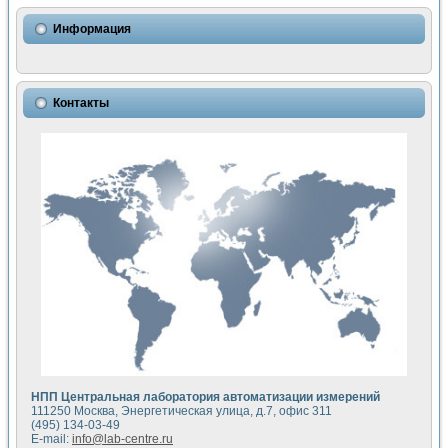
Использование NI LabVIEW для математического моделир
Исследовние возможности создания измерителя ВАХ фото
Информация
Математическое моделирование генератора сигналов - и
Моделирование и экспериментальное исследование линей
Применение осциллографического модуля с высоким разр
Симуляция отклика импульсного радиолокационного сигнал
Контакты
Автоматизация формирования уравнений состояния для и
Блок гальванической развязки для устройства сбора данн
Разработка автоматизированного стенда для измерения о
Применение среды LabVIEW для построения картины возб
Портативная система для определения показателей качес
Использование LabVIEW для управления источником пит
Устройство для снятия вольт-амперных характеристик со
Передовые научные технологии: нано-, фемто-, биотехнологи
Автоматизированная установка по измерению временных 
Автоматизированный лабораторный комплекс на базе Lab
Визуализация моделирования и оптимизации тепловой об
Виртуальный прибор для исследования функциональных в
Исследование возможности создания экономичного виртуа
Исследование кинетики движения макрочастиц в упорядо
Комплекс автоматизированной диагностики крови
НПП Центральная лаборатория автоматизации измерений
Метод прогнозирования свойств дисперсных продуктов п
111250 Москва, Энергетическая улица, д.7, офис 311
Недорогая система управления сверхпроводящим соленои
(495) 134-03-49
E-mail:
info@lab-centre.ru
Применение технологий NI в курсе экспериментальной фи