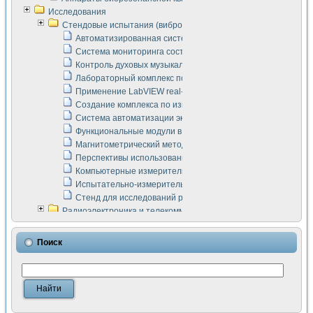
Исследования
Стендовые испытания (виброакустика, тензометрия и т.п.)
Автоматизированная система измерения параметров дизе
Система мониторинга состояния тяговых электродвигателей
Контроль духовых музыкальных инструментов
Лабораторный комплекс по исследованию элементной ба
Применение LabVIEW real-time module для моделирования
Создание комплекса по измерению скорости подвижного с
Система автоматизации экспериментальных исследований 
Функциональные модули в стандарте Nl SCXI для ультраз
Магнитометрический метод в дефектоскопии сварных шво
Перспективы использования машинного зрения в составе
Компьютерные измерительные системы для лабораторных
Испытательно-измерительный комплекс аппаратуры для о
Стенд для исследований рабочих процессов ДВС в динам
Радиоэлектроника и телекоммуникации
LabVIEW в расчетах радиолиний систем передачи данных
Аппаратно-программный комплекс для исследования АЧХ 
Поиск
Виртуальный лабораторный стенд для исследования пар
Измерение шумовых параметров операционных усилител
Измерительный преобразователь на основе цифровой обр
Инструменты для исследования выравнивания электричес
Инструменты для исследования компенсации эхо-сигнало