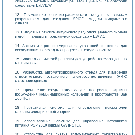
линейных антенн и антенных решеток в учебной лаборатории
средствами LabVIEW
Применение осциллографического модуля с высоким
разрешением для создания SPICE- модели импульсного
сигнала
Симуляция отклика импульсного радиолокационного сигнала
и его FFT анализ в программной среде Lab VIEW 7.1
Автоматизация формирования уравнений состояния для
исследования переходных процессов в среде LabVIEW
Блок гальванической развязки для устройства сбора данных
NI USB-6009
Разработка автоматизированного стенда для измерения
относительного остаточного электросопротивления (RRR)
сверхпроводников
Применение среды LabVIEW для построения картины
возбуждения комбинационных колебаний в пространстве Ван
Дер Поля
Портативная система для определения показателей
качества электрической энергии
Использование LabVIEW для управления источником
питания PSP 2010 фирмы GW INSTEK
Устройство для снятия вольт-амперных характеристик