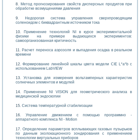
Метод прогнозирования свойств дисперсных продуктов при
обработке возмущениями давления
Недорогая система управления сверхпроводящим
соленоидом с биквадрантным источником тока
Применение технологий NI в курсе экспериментальной
физики на примере выдающихся экспериментов:
самоорганизованная критичность
Расчет переноса аэрозоля и выпадения осадка в реальном
времени
Формирование линейной шкалы цвета модели CIE L*a*b с
использованием LabVIEW
Установка для измерения вольтамперных характеристик
солнечных элементов и модулей
Применение NI VISION для геометрического анализа в
медицинской эндоскопии
Система температурной стабилизации
Управление движением с помощью программно -
аппаратного комплекса NI - Motion
Определение параметров всплывающих газовых пузырьков
по данным эхолокационного зондирования с применением
технологии виртуальных приборов