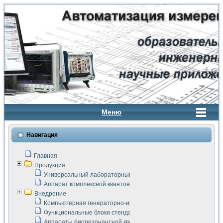
Меню
Навигация
Главная
Продукция
Универсальный лабораторный стенд "Сигнал-USB"
Аппарат комплексной квантовой терапии Интроскан
Внедрение
Компьютерная генераторно-измерительная система
Функциональные блоки стенда "Сигнал-USB"
Аппараты биорезонансной квантовой терапии серии СКАН