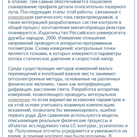
в плазме. Тем самым обеспечивается пошаговое
Применение LabVIEW для исследования течения в расши
сканирование профиля детали относительно лазерного
Создание виртуальной работы «Изучение магнитных свой
луча. Последующие этапы этой работы, связанные с
Обратный маятник
измерение
м критического тока сверхпроводников, а
Устройство для изучения основ интерфейсов обмена по п
также интеграцией разработанных систем контроля в
Лабораторный практикум: изучение адиабатического расш
общий процесс изготовления магнитопровода реактора
планируются. Издательство Российского университета
Стенд для исследования электрических переходных харак
дружбы народов, 2006. Измерение отношения
Система статистической обработки результатов измерите
напряжений проводится аппаратно-программным
Автоматизация лазерно-плазменных измерений с помощ
логометром. Схема измерений: контрольные точки
Модельно-измерительный комплекс. Назначение. Состав.
являются точками, в которых измеряются параметры
Использование технологий NATIONAL INSTRUMENTS для с
потока статическое давление и скоростной напор.
Учебный практикум "Спектральный и корреляционный ана
Учебный стенд для исследования принципа действия унив
Среди существующих методов измерений малых
Оборудование и программное обеспечение учебных лабор
перемещений и колебаний важное место занимают
оптоэлектронные методы, основанные на различных
Виртуальный лабораторный практикум для изучения техн
физических явлениях, таких как интерференция,
Управление роботом ТУР-10 средствами LabVIEW
дифракция, рассеяние света. Разработка алгоритма
Аппаратно-программный комплекс для исследования АЧХ 
измерений, позволяющего проводить интегральное
Автоматизированный дистанционный лабораторный практи
измерение
по всем вариантам искажения параметров и
Исследование возможности реставрации одномерных сигн
на этой основе учитывать взаимную компенсацию
Использование технологий NATIONAL INSTRUMENTS в оп
искажений, позволила бы минимизировать ошибки
Разработка модификаций алгоритма полигармонической э
первого рода. Для сравнения используются модели,
Учебный стенд для исследования принципа действия унив
описывающие реальные физические процессы в
объектах исследуемого типа LC-контурах, усилителях и
Виртуальная система поддержки принимаемых решений в
пр. Полученные отсчеты усредняются и умножаются на
Преемственность дисциплин «Моделирование систем» и «
время, в течение которого они были получены. В