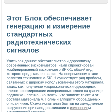
Расчет переноса аэрозоля и выпадения осадка в реально
Формирование линейной шкалы цвета модели CIE L*a*b с
Установка для измерения вольтамперных характеристик с
Этот Блок обеспечивает
Применение NI VISION для геометрического анализа в ме
Система температурной стабилизации
генерацию и измерение
Управление движением с помощью программно - аппаратног
стандартных
Определение параметров всплывающих газовых пузырьков
Система управления асинхронным тиристорным электроп
радиотехнических
Лазерный профилометр
Применение средств NATIONAL INSTRUMENTS для автомат
сигналов
Разработка автоматизированного стенда для исследован
Автоматизированный стенд рентгеновской диагностики п
Высокочувствительные оптоэлектронные дифракционные 
Учитывая данное обстоятельство и дороговизну
современных вискозиметров, нами спроектирован
Установка для измерения диэлектрических свойств сегне
комбинированный вискозиметр ВРК-1, общий вид
Исследование кинетики зарождения и развития дефектов 
которого представлен на рис. На современном этапе
Лабораторный электрический импедансный томограф на б
развития технологии a-SiC:H существует ряд проблем,
Микрозондовая система для характеризации механических
связанных с широким использованием этого материала,
Метод траекторий в исследовании металлообрабатывающ
таких, как получение макроскопически однородных
Промышленная автоматизация
пленок, формирование инверсионных слоев на границе
Автоматизация технологических процессов получения дис
подложка - пленка - контакты, что зависит также и от
Использование систем технического зрения для контроля
состава материала 4. Полный алгоритм сбора данных
описан ниже. Схема испытания болтов на замедленное
Исследование электромагнитных переходных процессов при
разрушение при наводораживании с
измерение
м
Применение LabVIEW при разработке обучающих информа
акустической эмиссии.