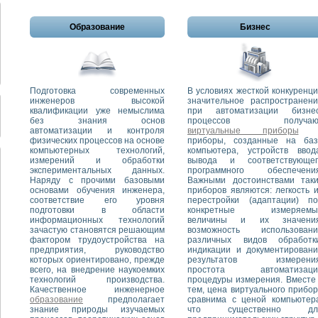
Образование
Бизнес
Подготовка современных
В условиях жесткой конкуренц
инженеров высокой
значительное распространен
квалификации уже немыслима
при автоматизации бизнес
без знания основ
процессов получаю
автоматизации и контроля
виртуальные приборы
физических процессов на основе
приборы, созданные на баз
компьютерных технологий,
компьютера, устройств ввод
измерений и обработки
вывода и соответствующег
экспериментальных данных.
программного обеспечения
Наряду с прочими базовыми
Важными достоинствами таки
основами обучения инженера,
приборов являются: легкость 
соответствие его уровня
перестройки (адаптации) по
подготовки в области
конкретные измеряемы
информационных технологий
величины и их значения
зачастую становятся решающим
возможность использовани
фактором трудоустройства на
различных видов обработки
предприятия, руководство
индикации и документирован
которых ориентировано, прежде
результатов измерения
всего, на внедрение наукоемких
простота автоматизаци
технологий производства.
процедуры измерения. Вместе
Качественное инженерное
тем, цена виртуального прибо
образование
предполагает
сравнима с ценой компьютер
знание природы изучаемых
что существенно дл