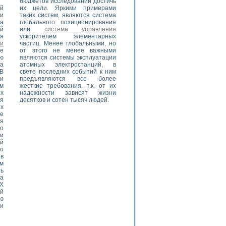
бюджетов исследований достичь
й
их цели. Яркими примерами
и
таких систем, являются система
а
глобального позиционирования
й
или
система управления
я
ускорителем элементарных
и
частиц. Менее глобальными, но
е
от этого не менее важными
ую
являются системы эксплуатации
а
атомных электростанций, в
В
свете последних событий к ним
и
предъявляются все более
м
жесткие требования, т.к. от их
х
надежности зависят жизни
я
десятков и сотен тысяч людей.
х
е
я
о
и
й
о
 в
им
ь
На
Х
й
ю
и