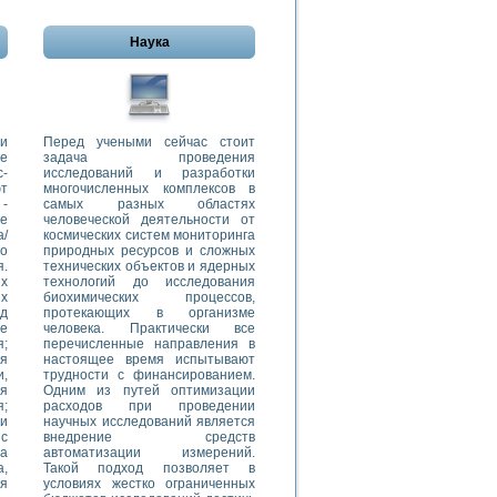
Наука
ии
Перед учеными сейчас стоит
ие
задача проведения
-
исследований и разработки
т
многочисленных комплексов в
-
самых разных областях
е
человеческой деятельности от
а/
космических систем мониторинга
о
природных ресурсов и сложных
.
технических объектов и ядерных
х
технологий до исследования
их
биохимических процессов,
д
протекающих в организме
е
человека. Практически все
;
перечисленные направления в
я
настоящее время испытывают
,
трудности с финансированием.
ия
Одним из путей оптимизации
;
расходов при проведении
и
научных исследований является
 с
внедрение средств
ра
автоматизации измерений.
а,
Такой подход позволяет в
я
условиях жестко ограниченных