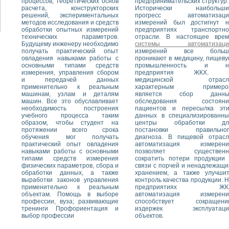
процессов, теоретических основ
предпринимательских структур.
расчета, конструкторских
Исторически наибольши
решений, экспериментальных
прогресс автоматизаци
методов исследования и средств
измерений был достигнут н
обработки опытных измерений
предприятиях транспортно
технических параметров.
отрасли. В настоящее врем
Будущему инженеру необходимо
системы автоматизаци
получать практический опыт
измерений все больш
овладения навыками работы с
проникают в медицину, пищев
основными типами средств
промышленность и н
измерения, управления сбором
предприятия ЖКХ. 
и передачей данных
медицинской отрасл
применительно к реальным
характерным примеро
машинам, узлам и деталям
является сбор данны
машин. Все это обуславливает
обследования состояни
необходимость построения
пациентов и пересылка эти
учебного процесса таким
данных в специализированны
образом, чтобы студент на
центры обработки дл
протяжении всего срока
постановки правильног
обучения мог получать
диагноза. В пищевой отрасл
практический опыт овладения
автоматизация измерени
навыками работы с основными
позволяет существенн
типами средств измерения
сократить потери продукции
физических параметров, сбора и
связи с порчей и ненадлежащ
обработки данных, а также
хранением, а также улучшит
выработки законов управления
контроль качества продукции. 
применительно к реальным
предприятиях ЖК
объектам. Помощь в выборе
автоматизация измерени
профессии, вуза; развивающие
способствует сокращени
тренинги Профориентация и
издержек эксплуатаци
выбор профессии
объектов.