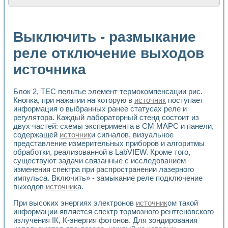
Расчет переноса аэрозоля и выпадения осадка в реально
Формирование линейной шкалы цвета модели CIE L*a*b с
Установка для измерения вольтамперных характеристик с
Выключить - размыкание
Применение NI VISION для геометрического анализа в ме
Система температурной стабилизации
реле отключение выходов
Управление движением с помощью программно - аппаратног
источника
Определение параметров всплывающих газовых пузырьков
Система управления асинхронным тиристорным электроп
Лазерный профилометр
Блок 2, ТЕС пельтье элемент термокомпенсации рис.
Применение средств NATIONAL INSTRUMENTS для автомат
Кнопка, при нажатии на которую в
источник
поступает
Разработка автоматизированного стенда для исследован
информация о выбранных ранее статусах реле и
Автоматизированный стенд рентгеновской диагностики п
регулятора. Каждый лабораторный стенд состоит из
Высокочувствительные оптоэлектронные дифракционные 
двух частей: схемы эксперимента в СМ МАРС и панели,
Установка для измерения диэлектрических свойств сегне
содержащей
источник
и сигналов, визуальное
Исследование кинетики зарождения и развития дефектов 
представление измерительных приборов и алгоритмы
обработки, реализованной в LabVIEW. Кроме того,
Лабораторный электрический импедансный томограф на б
существуют задачи связанные с исследованием
Микрозондовая система для характеризации механических
изменения спектра при распространении лазерного
Метод траекторий в исследовании металлообрабатывающ
импульса. Включить» - замыкание реле подключение
Промышленная автоматизация
выходов
источник
а.
Автоматизация технологических процессов получения дис
Использование систем технического зрения для контроля
При высоких энергиях электронов
источник
ом такой
Исследование электромагнитных переходных процессов при
информации является спектр тормозного рентгеновского
излучения IК, К-энергия фотонов. Для зондирования
Применение LabVIEW при разработке обучающих информа