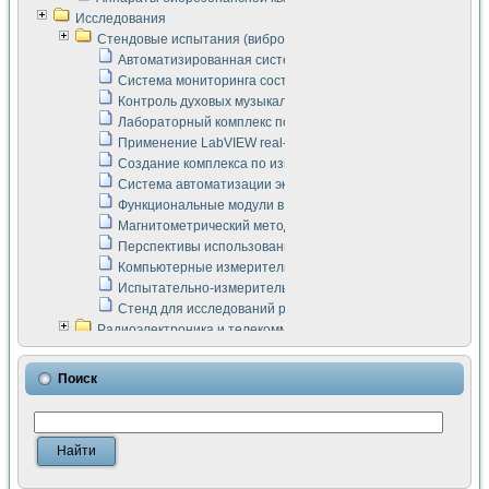
Исследования
Стендовые испытания (виброакустика, тензометрия и т.п.)
Автоматизированная система измерения параметров дизе
Система мониторинга состояния тяговых электродвигателей
Контроль духовых музыкальных инструментов
Лабораторный комплекс по исследованию элементной ба
Применение LabVIEW real-time module для моделирования
Создание комплекса по измерению скорости подвижного с
Система автоматизации экспериментальных исследований 
Функциональные модули в стандарте Nl SCXI для ультраз
Магнитометрический метод в дефектоскопии сварных шво
Перспективы использования машинного зрения в составе
Компьютерные измерительные системы для лабораторных
Испытательно-измерительный комплекс аппаратуры для о
Стенд для исследований рабочих процессов ДВС в динам
Радиоэлектроника и телекоммуникации
LabVIEW в расчетах радиолиний систем передачи данных
Аппаратно-программный комплекс для исследования АЧХ 
Поиск
Виртуальный лабораторный стенд для исследования пар
Измерение шумовых параметров операционных усилител
Измерительный преобразователь на основе цифровой обр
Инструменты для исследования выравнивания электричес
Инструменты для исследования компенсации эхо-сигнало