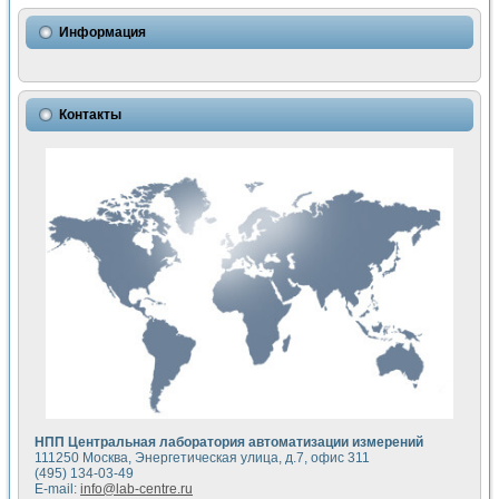
Использование NI LabVIEW для математического моделир
Исследовние возможности создания измерителя ВАХ фото
Информация
Математическое моделирование генератора сигналов - и
Моделирование и экспериментальное исследование линей
Применение осциллографического модуля с высоким разр
Симуляция отклика импульсного радиолокационного сигнал
Контакты
Автоматизация формирования уравнений состояния для и
Блок гальванической развязки для устройства сбора данн
Разработка автоматизированного стенда для измерения о
Применение среды LabVIEW для построения картины возб
Портативная система для определения показателей качес
Использование LabVIEW для управления источником пит
Устройство для снятия вольт-амперных характеристик со
Передовые научные технологии: нано-, фемто-, биотехнологи
Автоматизированная установка по измерению временных 
Автоматизированный лабораторный комплекс на базе Lab
Визуализация моделирования и оптимизации тепловой об
Виртуальный прибор для исследования функциональных в
Исследование возможности создания экономичного виртуа
Исследование кинетики движения макрочастиц в упорядо
Комплекс автоматизированной диагностики крови
НПП Центральная лаборатория автоматизации измерений
Метод прогнозирования свойств дисперсных продуктов п
111250 Москва, Энергетическая улица, д.7, офис 311
Недорогая система управления сверхпроводящим соленои
(495) 134-03-49
E-mail:
info@lab-centre.ru
Применение технологий NI в курсе экспериментальной фи