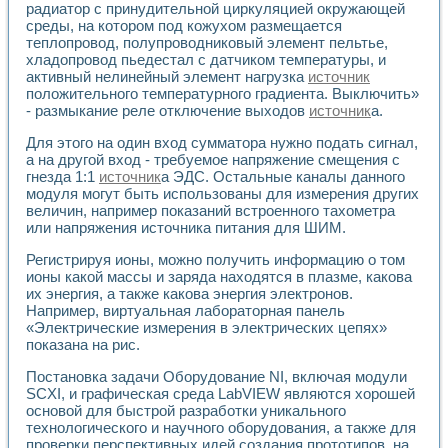
радиатор с принудительной циркуляцией окружающей
Применение LabVIEW для исследования течения в расши
среды, на котором под кожухом размещается
Создание виртуальной работы «Изучение магнитных свой
теплопровод, полупроводниковый элемент пельтье,
Обратный маятник
хладопровод пьедестал с датчиком температуры, и
Устройство для изучения основ интерфейсов обмена по п
активный нелинейный элемент нагрузка
источник
Лабораторный практикум: изучение адиабатического расш
положительного температурного градиента. Выключить»
Стенд для исследования электрических переходных харак
- размыкание реле отключение выходов
источник
а.
Система статистической обработки результатов измерите
Для этого на один вход сумматора нужно подать сигнал,
Автоматизация лазерно-плазменных измерений с помощ
а на другой вход - требуемое напряжение смещения с
Модельно-измерительный комплекс. Назначение. Состав.
гнезда 1:1
источник
а ЭДС. Остальные каналы данного
Использование технологий NATIONAL INSTRUMENTS для с
модуля могут быть использованы для измерения других
Учебный практикум "Спектральный и корреляционный ана
величин, например показаний встроенного тахометра
Учебный стенд для исследования принципа действия унив
или напряжения источника питания для ШИМ.
Оборудование и программное обеспечение учебных лабор
Виртуальный лабораторный практикум для изучения техн
Регистрируя ионы, можно получить информацию о том
ионы какой массы и заряда находятся в плазме, какова
Управление роботом ТУР-10 средствами LabVIEW
их энергия, а также какова энергия электронов.
Аппаратно-программный комплекс для исследования АЧХ 
Например, виртуальная лабораторная панель
Автоматизированный дистанционный лабораторный практи
«Электрические измерения в электрических цепях»
Исследование возможности реставрации одномерных сигн
показана на рис.
Использование технологий NATIONAL INSTRUMENTS в оп
Разработка модификаций алгоритма полигармонической э
Постановка задачи Оборудование NI, включая модули
Учебный стенд для исследования принципа действия унив
SCXI, и графическая среда LabVIEW являются хорошей
основой для быстрой разработки уникального
Виртуальная система поддержки принимаемых решений в
технологического и научного оборудования, а также для
Преемственность дисциплин «Моделирование систем» и «
проверки перспективных идей создания прототипов, на