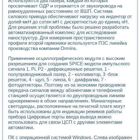
используются два лазера, каждый из которых
Разработка виртуальных тренажеров путем моделировани
просвечивает ОДР и отражается от звукопровода на
Система блокировок, сигнализации и защиты ускорителя 
равноудаленных расстояниях от ВШП. Система
Система сбора данных и управления процессом цементир
силового привода обеспечивают нагрузку на индентор от
Управление температурой газовой среды специальной ба
долей мкН до сотен мН с дискретностью до единиц нН.
Разработка программного обеспечения с использованием
Для решения этой проблемы было решено разработать
Использование технологий NATIONAL INSTRUMENTS при ра
автоматизированный комплекс для исследования
Оборудование для промышленной термотрансферной мар
наноструктур. Для измерения пространственного
Автоматизация реометрических исследований на базе La
профиля второй гармоники используется ПЗС линейка
производства компании Ormins.
Применение измерителя иммитанса для исследова¬ния эле
Исследование электромагнитных переходных процессов при
Применение осциллографического модуля с высоким
Стенд для исследования электрических переходных харак
разрешением для создания SPICE-модели импульсного
Автоматизация контроля сварных швов на базе техноло
сигнала 1. Pi, P2 - дифракционные решетки, 1 -
Измерительный контроль с применением неиндустриальны
полупроводниковый лазер, 2 - коллиматор, 3 -блок
Моделирование надежности и эффективности систем упра
решеток, 4 - щуп, 5 - линза, 6 - диафрагма, 7 -
Лабораторные практикумы и учебные стенды
фотодетекторы. Поэтому из-за экономии проводников
передача сигналов между абонентами и телефонной
Автоматизация лабораторного стенда по измерению проф
станцией осуществляется по двухпроводным линиям
Автоматизированные лабораторные комплексы для вузов,
одновременно в обоих направлениях. Миниатюрные
Виртуальный прибор для исследования нелинейных рези
светодиоды, расположенные на печатной плате могут
Использование виртуальных приборов в процесе изучения
быть использованы для индикации режимов работы
Использование программ ELECTRONICS WORKBENCH-MULTI
прибора Цифровые порты ввода вывода можно
Лабораторный практикум по дисциплине «Цифровые вычис
использовать для связи ЦСП с другими элементами
Лабораторный практикум по ИНС на основе LabVIEW
автоматики.
Лабораторный практикум по основам теории коммутации
ПК с операционной системой Windows. Слева изображен
Опыт использования NI LabVIEW для создания лабораторн