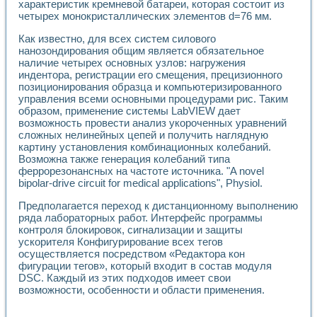
характеристик кремневой батареи, которая состоит из
четырех монокристаллических элементов d=76 мм.
Как известно, для всех систем силового
нанозондирования общим является обязательное
наличие четырех основных узлов: нагружения
индентора, регистрации его смещения, прецизионного
позиционирования образца и компьютеризированного
управления всеми основными процедурами рис. Таким
образом, применение системы LabVIEW дает
возможность провести анализ укороченных уравнений
сложных нелинейных цепей и получить наглядную
картину установления комбинационных колебаний.
Возможна также генерация колебаний типа
феррорезонансных на частоте источника. "A novel
bipolar-drive circuit for medical applications", Physiol.
Предполагается переход к дистанционному выполнению
ряда лабораторных работ. Интерфейс программы
контроля блокировок, сигнализации и защиты
ускорителя Конфигурирование всех тегов
осуществляется посредством «Редактора кон
фигурации тегов», который входит в состав модуля
DSC. Каждый из этих подходов имеет свои
возможности, особенности и области применения.