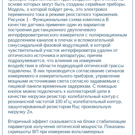
Универсальный стенд для исследования электрических ха
основе которых могут быть созданы серийные приборы.
Лабораторные практикумы по информационно-измерител
Модель, о которой пойдет речь, это электровоз
Виртуальный измеритель частотных характеристик на осн
переменного тока в режиме реостатного торможения.
Лабораторный практикум по основам теории Коммутации
Рисунок 1 - Функциональная схема комплекса В
Разработка виртуальной лабораторной работы «Имитаци
качестве датчика применен один из вариантов
Виртуальные практикумы по электротехнике в среде LabV
построения дистанционного двуплечевого
Из опыта внедрения в рамках национального проекта «Об
интерферометрического измерителя с поляризационным
разделением каналов в плечах и вспомогательной
Исследование эффективности решателей обыкновенных 
синусоидальной фазовой модуляцией, в которой
Опыт разработки LabVIEW лабораторных практикумов н
чувствительный участок интерферометра удален от
Проблемы повышения качества образования и подготовки
оптического источника и аппаратуры, причем
Развитие LabVIEW лабораторного практикума по электр
подразумевается, что влияния на измерения
Разработка виртуальной лаборатории по электротехнике 
воздействия в области подводящей оптической трассы
Усовершенствованные алгоритмы частотного анализа для
подавлены. В них производится согласование сигналов
Об опыте работы учебного центра «Технологии NATIONAL
измеряемого и измерительного приборов, управление
Технологии NI в магистерской программе «Прикладная фи
мощными источниками света согласно задаваемым с
лицевой панели временным задержкам. С помощью
Система диагностики двигателей постоянного тока
кнопок можно подключать к коллекторной цепи в
Автоматизированный стенд формирования электромагнитн
качестве нагрузки резистор; колебательный контур с
Лабораторный практикум по курсу ИИС на базе оборудов
резонансной частотой 100 кГц; колебательный контур,
Партнеры
зашунтированный резистором Rш; произвольную
Академические и отраслевые институты
нагрузку Zн.
Учебные заведения
Бизнес
Вторичный эффект сказывается на блоке стабилизации
Контакты
параметров излучения оптической мощности. Показаны
скриншоты ВП при измерении вольтамперных