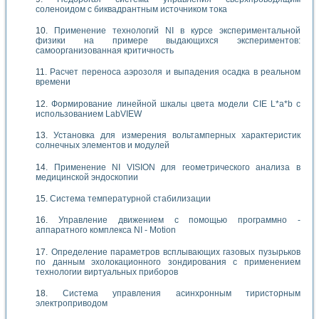
соленоидом с биквадрантным источником тока
Применение технологий NI в курсе экспериментальной
физики на примере выдающихся экспериментов:
самоорганизованная критичность
Расчет переноса аэрозоля и выпадения осадка в реальном
времени
Формирование линейной шкалы цвета модели CIE L*a*b с
использованием LabVIEW
Установка для измерения вольтамперных характеристик
солнечных элементов и модулей
Применение NI VISION для геометрического анализа в
медицинской эндоскопии
Система температурной стабилизации
Управление движением с помощью программно -
аппаратного комплекса NI - Motion
Определение параметров всплывающих газовых пузырьков
по данным эхолокационного зондирования с применением
технологии виртуальных приборов
Система управления асинхронным тиристорным
электроприводом