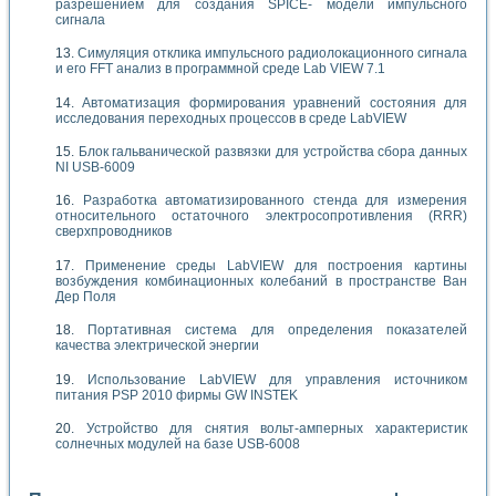
разрешением для создания SPICE- модели импульсного
сигнала
Симуляция отклика импульсного радиолокационного сигнала
и его FFT анализ в программной среде Lab VIEW 7.1
Автоматизация формирования уравнений состояния для
исследования переходных процессов в среде LabVIEW
Блок гальванической развязки для устройства сбора данных
NI USB-6009
Разработка автоматизированного стенда для измерения
относительного остаточного электросопротивления (RRR)
сверхпроводников
Применение среды LabVIEW для построения картины
возбуждения комбинационных колебаний в пространстве Ван
Дер Поля
Портативная система для определения показателей
качества электрической энергии
Использование LabVIEW для управления источником
питания PSP 2010 фирмы GW INSTEK
Устройство для снятия вольт-амперных характеристик
солнечных модулей на базе USB-6008