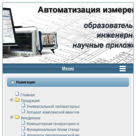
Меню
Навигация
Главная
Продукция
Универсальный лабораторный стенд "Сигнал-USB"
Аппарат комплексной квантовой терапии Интроскан
Внедрение
Компьютерная генераторно-измерительная система
Функциональные блоки стенда "Сигнал-USB"
Аппараты биорезонансной квантовой терапии серии СКАН