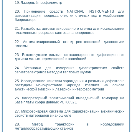
Лазерный профилометр
Применение средств NATIONAL INSTRUMENTS для
автоматизации процесса очистки сточных вод в мембранном
биореакторе
Разработка автоматизированного стенда для исследования
плазменных процессов синтеза нанопорошков
Автоматизированный стенд рентгеновской диагностики
плазмы
Высокочувствительные оптоэлектронные дифракционные
датчики малых перемещений и колебаний
Установка для измерения диэлектрических свойств
сегнетоэлектриков методом тепловых шумов
Исследование кинетики зарождения и развития дефектов в
растущем монокристалле карбида кремния на основе
акустической эмиссии и лазерной интерферометрии
Лабораторный электрический импедансный томограф на
базе платы сбора данных PCI 6052E
Микрозондовая система для характеризации механических
свойств материалов в наношкале
Метод траекторий в исследовании
металлообрабатывающих станков