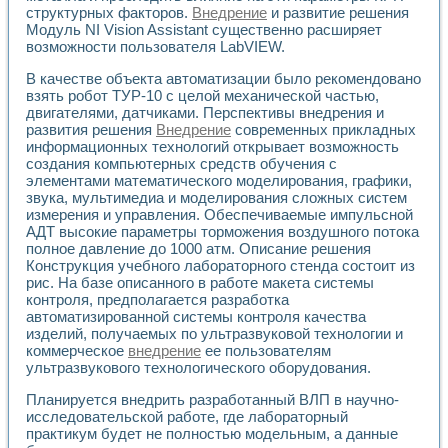
Применение LabVIEW для исследования течения в расши
структурных факторов.
Внедрение
и развитие решения
Модуль NI Vision Assistant существенно расширяет
Создание виртуальной работы «Изучение магнитных свой
возможности пользователя LabVIEW.
Обратный маятник
Устройство для изучения основ интерфейсов обмена по п
В качестве объекта автоматизации было рекомендовано
Лабораторный практикум: изучение адиабатического расш
взять робот ТУР-10 с целой механической частью,
Стенд для исследования электрических переходных харак
двигателями, датчиками. Перспективы внедрения и
Система статистической обработки результатов измерите
развития решения
Внедрение
современных прикладных
Автоматизация лазерно-плазменных измерений с помощ
информационных технологий открывает возможность
создания компьютерных средств обучения с
Модельно-измерительный комплекс. Назначение. Состав.
элементами математического моделирования, графики,
Использование технологий NATIONAL INSTRUMENTS для с
звука, мультимедиа и моделирования сложных систем
Учебный практикум "Спектральный и корреляционный ана
измерения и управления. Обеспечиваемые импульсной
Учебный стенд для исследования принципа действия унив
АДТ высокие параметры торможения воздушного потока
Оборудование и программное обеспечение учебных лабор
полное давление до 1000 атм. Описание решения
Виртуальный лабораторный практикум для изучения техн
Конструкция учебного лабораторного стенда состоит из
Управление роботом ТУР-10 средствами LabVIEW
рис. На базе описанного в работе макета системы
Аппаратно-программный комплекс для исследования АЧХ 
контроля, предполагается разработка
Автоматизированный дистанционный лабораторный практи
автоматизированной системы контроля качества
изделий, получаемых по ультразвуковой технологии и
Исследование возможности реставрации одномерных сигн
коммерческое
внедрение
ее пользователям
Использование технологий NATIONAL INSTRUMENTS в оп
ультразвукового технологического оборудования.
Разработка модификаций алгоритма полигармонической э
Учебный стенд для исследования принципа действия унив
Планируется внедрить разработанный ВЛП в научно-
Виртуальная система поддержки принимаемых решений в
исследовательской работе, где лабораторный
Преемственность дисциплин «Моделирование систем» и «
практикум будет не полностью модельным, а данные