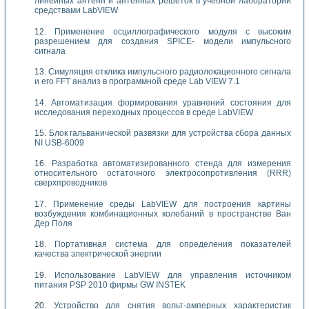
линейных антенн и антенных решеток в учебной лаборатории
средствами LabVIEW
Применение осциллографического модуля с высоким
разрешением для создания SPICE- модели импульсного
сигнала
Симуляция отклика импульсного радиолокационного сигнала
и его FFT анализ в программной среде Lab VIEW 7.1
Автоматизация формирования уравнений состояния для
исследования переходных процессов в среде LabVIEW
Блок гальванической развязки для устройства сбора данных
NI USB-6009
Разработка автоматизированного стенда для измерения
относительного остаточного электросопротивления (RRR)
сверхпроводников
Применение среды LabVIEW для построения картины
возбуждения комбинационных колебаний в пространстве Ван
Дер Поля
Портативная система для определения показателей
качества электрической энергии
Использование LabVIEW для управления источником
питания PSP 2010 фирмы GW INSTEK
Устройство для снятия вольт-амперных характеристик