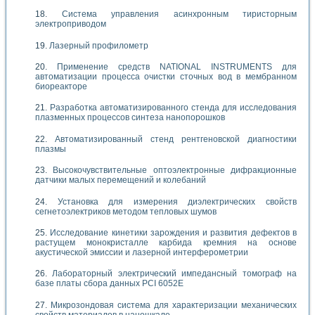
Система управления асинхронным тиристорным
электроприводом
Лазерный профилометр
Применение средств NATIONAL INSTRUMENTS для
автоматизации процесса очистки сточных вод в мембранном
биореакторе
Разработка автоматизированного стенда для исследования
плазменных процессов синтеза нанопорошков
Автоматизированный стенд рентгеновской диагностики
плазмы
Высокочувствительные оптоэлектронные дифракционные
датчики малых перемещений и колебаний
Установка для измерения диэлектрических свойств
сегнетоэлектриков методом тепловых шумов
Исследование кинетики зарождения и развития дефектов в
растущем монокристалле карбида кремния на основе
акустической эмиссии и лазерной интерферометрии
Лабораторный электрический импедансный томограф на
базе платы сбора данных PCI 6052E
Микрозондовая система для характеризации механических
свойств материалов в наношкале