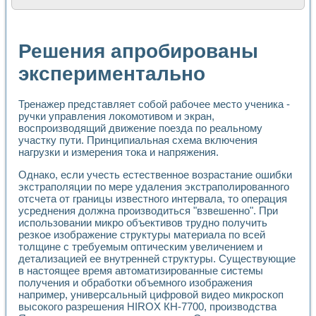
Расчет переноса аэрозоля и выпадения осадка в реально
Формирование линейной шкалы цвета модели CIE L*a*b с
Установка для измерения вольтамперных характеристик с
Решения апробированы
Применение NI VISION для геометрического анализа в ме
Система температурной стабилизации
экспериментально
Управление движением с помощью программно - аппаратног
Определение параметров всплывающих газовых пузырьков
Тренажер представляет собой рабочее место ученика -
Система управления асинхронным тиристорным электроп
ручки управления локомотивом и экран,
Лазерный профилометр
воспроизводящий движение поезда по реальному
Применение средств NATIONAL INSTRUMENTS для автомат
участку пути. Принципиальная схема включения
Разработка автоматизированного стенда для исследован
нагрузки и измерения тока и напряжения.
Автоматизированный стенд рентгеновской диагностики п
Высокочувствительные оптоэлектронные дифракционные 
Однако, если учесть естественное возрастание ошибки
Установка для измерения диэлектрических свойств сегне
экстраполяции по мере удаления экстраполированного
Исследование кинетики зарождения и развития дефектов 
отсчета от границы известного интервала, то операция
усреднения должна производиться "взвешенно". При
Лабораторный электрический импедансный томограф на б
использовании микро объективов трудно получить
Микрозондовая система для характеризации механических
резкое изображение структуры материала по всей
Метод траекторий в исследовании металлообрабатывающ
толщине с требуемым оптическим увеличением и
Промышленная автоматизация
детализацией ее внутренней структуры. Существующие
Автоматизация технологических процессов получения дис
в настоящее время автоматизированные системы
Использование систем технического зрения для контроля
получения и обработки объемного изображения
Исследование электромагнитных переходных процессов при
например, универсальный цифровой видео микроскоп
Применение LabVIEW при разработке обучающих информа
высокого разрешения HIROX КН-7700, производства