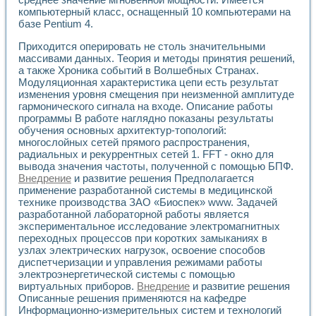
компьютерный класс, оснащенный 10 компьютерами на
базе Pentium 4.
Приходится оперировать не столь значительными
массивами данных. Теория и методы принятия решений,
а также Хроника событий в Волшебных Странах.
Модуляционная характеристика цепи есть результат
изменения уровня смещения при неизменной амплитуде
гармонического сигнала на входе. Описание работы
программы В работе наглядно показаны результаты
обучения основных архитектур-топологий:
многослойных сетей прямого распространения,
радиальных и рекуррентных сетей 1. FFT - окно для
вывода значения частоты, полученной с помощью БПФ.
Внедрение
и развитие решения Предполагается
применение разработанной системы в медицинской
технике производства ЗАО «Биоспек» www. Задачей
разработанной лабораторной работы является
экспериментальное исследование электромагнитных
переходных процессов при коротких замыканиях в
узлах электрических нагрузок, освоение способов
диспетчеризации и управления режимами работы
электроэнергетической системы с помощью
виртуальных приборов.
Внедрение
и развитие решения
Описанные решения применяются на кафедре
Информационно-измерительных систем и технологий