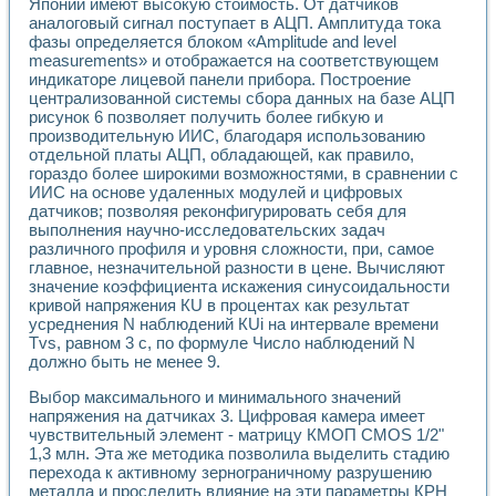
Японии имеют высокую стоимость. От датчиков
Разработка виртуальных тренажеров путем моделировани
аналоговый сигнал поступает в АЦП. Амплитуда тока
Система блокировок, сигнализации и защиты ускорителя 
фазы определяется блоком «Amplitude and level
Система сбора данных и управления процессом цементир
measurements» и отображается на соответствующем
Управление температурой газовой среды специальной ба
индикаторе лицевой панели прибора. Построение
Разработка программного обеспечения с использованием
централизованной системы сбора данных на базе АЦП
Использование технологий NATIONAL INSTRUMENTS при ра
рисунок 6 позволяет получить более гибкую и
Оборудование для промышленной термотрансферной мар
производительную ИИС, благодаря использованию
Автоматизация реометрических исследований на базе La
отдельной платы АЦП, обладающей, как правило,
Применение измерителя иммитанса для исследова¬ния эле
гораздо более широкими возможностями, в сравнении с
ИИС на основе удаленных модулей и цифровых
Исследование электромагнитных переходных процессов при
датчиков; позволяя реконфигурировать себя для
Стенд для исследования электрических переходных харак
выполнения научно-исследовательских задач
Автоматизация контроля сварных швов на базе техноло
различного профиля и уровня сложности, при, самое
Измерительный контроль с применением неиндустриальны
главное, незначительной разности в цене. Вычисляют
Моделирование надежности и эффективности систем упра
значение коэффициента искажения синусоидальности
Лабораторные практикумы и учебные стенды
кривой напряжения КU в процентах как результат
Автоматизация лабораторного стенда по измерению проф
усреднения N наблюдений КUi на интервале времени
Автоматизированные лабораторные комплексы для вузов,
Tvs, равном 3 с, по формуле Число наблюдений N
должно быть не менее 9.
Виртуальный прибор для исследования нелинейных рези
Использование виртуальных приборов в процесе изучения
Выбор максимального и минимального значений
Использование программ ELECTRONICS WORKBENCH-MULTI
напряжения на датчиках 3. Цифровая камера имеет
Лабораторный практикум по дисциплине «Цифровые вычис
чувствительный элемент - матрицу КМОП CMOS 1/2"
Лабораторный практикум по ИНС на основе LabVIEW
1,3 млн. Эта же методика позволила выделить стадию
Лабораторный практикум по основам теории коммутации
перехода к активному зернограничному разрушению
Опыт использования NI LabVIEW для создания лабораторн
металла и проследить влияние на эти параметры КРН