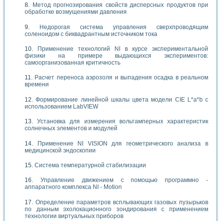
Метод прогнозирования свойств дисперсных продуктов при
обработке возмущениями давления
Недорогая система управления сверхпроводящим
соленоидом с биквадрантным источником тока
Применение технологий NI в курсе экспериментальной
физики на примере выдающихся экспериментов:
самоорганизованная критичность
Расчет переноса аэрозоля и выпадения осадка в реальном
времени
Формирование линейной шкалы цвета модели CIE L*a*b с
использованием LabVIEW
Установка для измерения вольтамперных характеристик
солнечных элементов и модулей
Применение NI VISION для геометрического анализа в
медицинской эндоскопии
Система температурной стабилизации
Управление движением с помощью программно -
аппаратного комплекса NI - Motion
Определение параметров всплывающих газовых пузырьков
по данным эхолокационного зондирования с применением
технологии виртуальных приборов