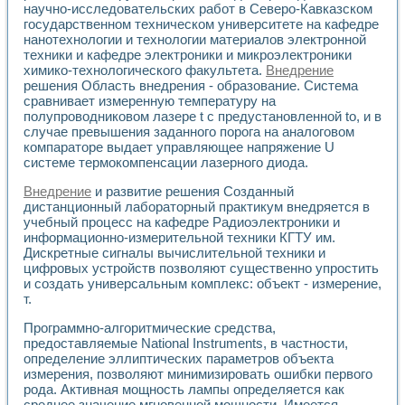
научно-исследовательских работ в Северо-Кавказском
государственном техническом университете на кафедре
нанотехнологии и технологии материалов электронной
техники и кафедре электроники и микроэлектроники
химико-технологического факультета.
Внедрение
решения Область внедрения - образование. Система
сравнивает измеренную температуру на
полупроводниковом лазере t с предустановленной to, и в
случае превышения заданного порога на аналоговом
компараторе выдает управляющее напряжение U
системе термокомпенсации лазерного диода.
Внедрение
и развитие решения Созданный
дистанционный лабораторный практикум внедряется в
учебный процесс на кафедре Радиоэлектроники и
информационно-измерительной техники КГТУ им.
Дискретные сигналы вычислительной техники и
цифровых устройств позволяют существенно упростить
и создать универсальным комплекс: объект - измерение,
т.
Программно-алгоритмические средства,
предоставляемые National Instruments, в частности,
определение эллиптических параметров объекта
измерения, позволяют минимизировать ошибки первого
рода. Активная мощность лампы определяется как
среднее значение мгновенной мощности. Имеется