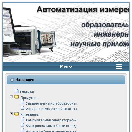
Меню
Навигация
Главная
Продукция
Универсальный лабораторный стенд "Сигнал-USB"
Аппарат комплексной квантовой терапии Интроскан
Внедрение
Компьютерная генераторно-измерительная система
Функциональные блоки стенда "Сигнал-USB"
Аппараты биорезонансной квантовой терапии серии СКАН