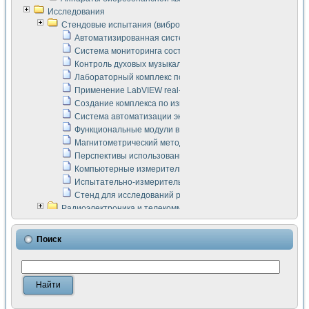
Исследования
Стендовые испытания (виброакустика, тензометрия и т.п.)
Автоматизированная система измерения параметров дизе
Система мониторинга состояния тяговых электродвигателей
Контроль духовых музыкальных инструментов
Лабораторный комплекс по исследованию элементной ба
Применение LabVIEW real-time module для моделирования
Создание комплекса по измерению скорости подвижного с
Система автоматизации экспериментальных исследований 
Функциональные модули в стандарте Nl SCXI для ультраз
Магнитометрический метод в дефектоскопии сварных шво
Перспективы использования машинного зрения в составе
Компьютерные измерительные системы для лабораторных
Испытательно-измерительный комплекс аппаратуры для о
Стенд для исследований рабочих процессов ДВС в динам
Радиоэлектроника и телекоммуникации
LabVIEW в расчетах радиолиний систем передачи данных
Аппаратно-программный комплекс для исследования АЧХ 
Поиск
Виртуальный лабораторный стенд для исследования пар
Измерение шумовых параметров операционных усилител
Измерительный преобразователь на основе цифровой обр
Инструменты для исследования выравнивания электричес
Инструменты для исследования компенсации эхо-сигнало