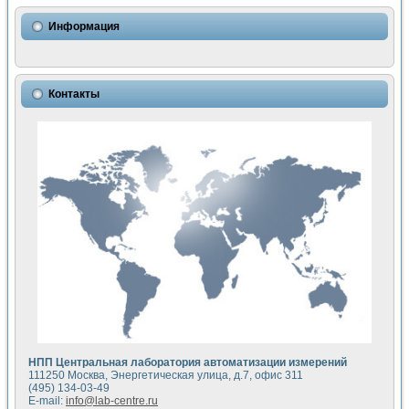
Использование NI LabVIEW для математического моделир
Исследовние возможности создания измерителя ВАХ фото
Информация
Математическое моделирование генератора сигналов - и
Моделирование и экспериментальное исследование линей
Применение осциллографического модуля с высоким разр
Симуляция отклика импульсного радиолокационного сигнал
Контакты
Автоматизация формирования уравнений состояния для и
Блок гальванической развязки для устройства сбора данн
Разработка автоматизированного стенда для измерения о
Применение среды LabVIEW для построения картины возб
Портативная система для определения показателей качес
Использование LabVIEW для управления источником пит
Устройство для снятия вольт-амперных характеристик со
Передовые научные технологии: нано-, фемто-, биотехнологи
Автоматизированная установка по измерению временных 
Автоматизированный лабораторный комплекс на базе Lab
Визуализация моделирования и оптимизации тепловой об
Виртуальный прибор для исследования функциональных в
Исследование возможности создания экономичного виртуа
Исследование кинетики движения макрочастиц в упорядо
Комплекс автоматизированной диагностики крови
НПП Центральная лаборатория автоматизации измерений
Метод прогнозирования свойств дисперсных продуктов п
111250 Москва, Энергетическая улица, д.7, офис 311
Недорогая система управления сверхпроводящим соленои
(495) 134-03-49
E-mail:
info@lab-centre.ru
Применение технологий NI в курсе экспериментальной фи