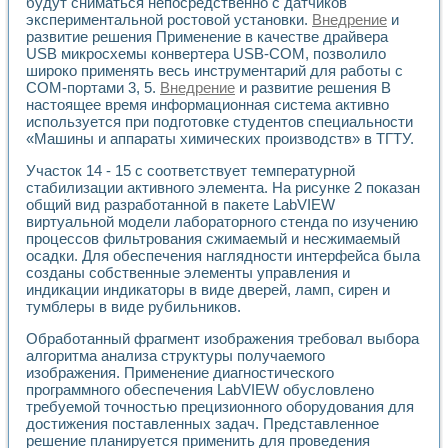
Универсальный стенд для исследования электрических ха
будут сниматься непосредственно с датчиков
экспериментальной ростовой установки.
Внедрение
и
Лабораторные практикумы по информационно-измерител
развитие решения Применение в качестве драйвера
Виртуальный измеритель частотных характеристик на осн
USB микросхемы конвертера USB-COM, позволило
Лабораторный практикум по основам теории Коммутации
широко применять весь инструментарий для работы с
Разработка виртуальной лабораторной работы «Имитаци
СОМ-портами 3, 5.
Внедрение
и развитие решения В
Виртуальные практикумы по электротехнике в среде LabV
настоящее время информационная система активно
Из опыта внедрения в рамках национального проекта «Об
используется при подготовке студентов специальности
Исследование эффективности решателей обыкновенных 
«Машины и аппараты химических производств» в ТГТУ.
Опыт разработки LabVIEW лабораторных практикумов н
Участок 14 - 15 с соответствует температурной
Проблемы повышения качества образования и подготовки
стабилизации активного элемента. На рисунке 2 показан
Развитие LabVIEW лабораторного практикума по электр
общий вид разработанной в пакете LabVIEW
Разработка виртуальной лаборатории по электротехнике 
виртуальной модели лабораторного стенда по изучению
Усовершенствованные алгоритмы частотного анализа для
процессов фильтрования сжимаемый и несжимаемый
Об опыте работы учебного центра «Технологии NATIONAL
осадки. Для обеспечения наглядности интерфейса была
Технологии NI в магистерской программе «Прикладная фи
созданы собственные элементы управления и
Система диагностики двигателей постоянного тока
индикации индикаторы в виде дверей, ламп, сирен и
Автоматизированный стенд формирования электромагнитн
тумблеры в виде рубильников.
Лабораторный практикум по курсу ИИС на базе оборудов
Обработанный фрагмент изображения требовал выбора
Партнеры
алгоритма анализа структуры получаемого
Академические и отраслевые институты
изображения. Применение диагностического
Учебные заведения
программного обеспечения LabVIEW обусловлено
Бизнес
требуемой точностью прецизионного оборудования для
Контакты
достижения поставленных задач. Представленное
решение планируется применить для проведения