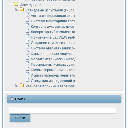
Исследования
Стендовые испытания (виброакустика, тензометрия и т.п.)
Автоматизированная система измерения параметров дизе
Система мониторинга состояния тяговых электродвигателей
Контроль духовых музыкальных инструментов
Лабораторный комплекс по исследованию элементной ба
Применение LabVIEW real-time module для моделирования
Создание комплекса по измерению скорости подвижного с
Система автоматизации экспериментальных исследований 
Функциональные модули в стандарте Nl SCXI для ультраз
Магнитометрический метод в дефектоскопии сварных шво
Перспективы использования машинного зрения в составе
Компьютерные измерительные системы для лабораторных
Испытательно-измерительный комплекс аппаратуры для о
Стенд для исследований рабочих процессов ДВС в динам
Радиоэлектроника и телекоммуникации
LabVIEW в расчетах радиолиний систем передачи данных
Аппаратно-программный комплекс для исследования АЧХ 
Поиск
Виртуальный лабораторный стенд для исследования пар
Измерение шумовых параметров операционных усилител
Измерительный преобразователь на основе цифровой обр
Инструменты для исследования выравнивания электричес
Инструменты для исследования компенсации эхо-сигнало