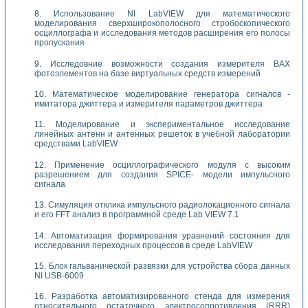
Использование NI LabVIEW для математического
моделирования сверхширокополосного стробоскопического
осциллографа и исследования методов расширения его полосы
пропускания
Исследовние возможности создания измерителя ВАХ
фотоэлементов на базе виртуальных средств измерений
Математическое моделирование генератора сигналов -
имитатора джиттера и измерителя параметров джиттера
Моделирование и экспериментальное исследование
линейных антенн и антенных решеток в учебной лаборатории
средствами LabVIEW
Применение осциллографического модуля с высоким
разрешением для создания SPICE- модели импульсного
сигнала
Симуляция отклика импульсного радиолокационного сигнала
и его FFT анализ в программной среде Lab VIEW 7.1
Автоматизация формирования уравнений состояния для
исследования переходных процессов в среде LabVIEW
Блок гальванической развязки для устройства сбора данных
NI USB-6009
Разработка автоматизированного стенда для измерения
относительного остаточного электросопротивления (RRR)