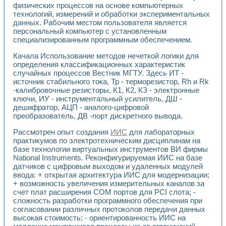
физических процессов на основе компьютерных
технологий, измерений и обработки экспериментальных
данных. Рабочим местом пользователя является
персональный компьютер с установленным
специализированным программным обеспечением.
Качала Использование методов нечеткой логики для
определения классификационных характеристик
случайных процессов Вестник МГТУ. Здесь ИТ -
источник стабильного тока, Тр - терморезистор, Rh и Rk
-калибровочные резисторы, К1, К2, КЗ - электронные
ключи, ИУ - инструментальный усилитель, ДШ -
дешифратор, АЦП - аналого-цифровой
преобразователь, ДВ -порт дискретного вывода.
Рассмотрен опыт создания
ИИС
для лабораторных
практикумов по электротехническим дисциплинам на
базе технологии виртуальных инструментов ВИ фирмы
National Instruments. Реконфигурируемая ИИС на базе
датчиков с цифровым выходом и удаленных модулей
ввода: + открытая архитектура ИИС для модернизации;
+ возможность увеличения измерительных каналов за
счет плат расширения СОМ портов для PCI слота; -
сложность разработки программного обеспечения при
согласовании различных протоколов передачи данных
высокая стоимость; - ориентированность ИИС на