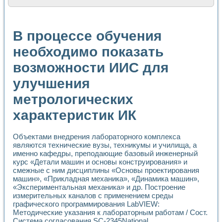
Расчет переноса аэрозоля и выпадения осадка в реально
Формирование линейной шкалы цвета модели CIE L*a*b с
Установка для измерения вольтамперных характеристик с
В процессе обучения
Применение NI VISION для геометрического анализа в ме
Система температурной стабилизации
необходимо показать
Управление движением с помощью программно - аппаратног
возможности ИИС для
Определение параметров всплывающих газовых пузырьков
Система управления асинхронным тиристорным электроп
улучшения
Лазерный профилометр
Применение средств NATIONAL INSTRUMENTS для автомат
метрологических
Разработка автоматизированного стенда для исследован
Автоматизированный стенд рентгеновской диагностики п
характеристик ИК
Высокочувствительные оптоэлектронные дифракционные 
Установка для измерения диэлектрических свойств сегне
Объектами внедрения лабораторного комплекса
Исследование кинетики зарождения и развития дефектов 
являются технические вузы, техникумы и училища, а
Лабораторный электрический импедансный томограф на б
именно кафедры, преподающие базовый инженерный
Микрозондовая система для характеризации механических
курс «Детали машин и основы конструирования» и
Метод траекторий в исследовании металлообрабатывающ
смежные с ним дисциплины «Основы проектирования
Промышленная автоматизация
машин», «Прикладная механика», «Динамика машин»,
Автоматизация технологических процессов получения дис
«Экспериментальная механика» и др. Построение
измерительных каналов с применением среды
Использование систем технического зрения для контроля
графического программирования LabVIEW:
Исследование электромагнитных переходных процессов при
Методические указания к лабораторным работам / Сост.
Применение LabVIEW при разработке обучающих информа
Система согласования SC-2345National