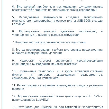
Виртуальный прибор для исследования функциональных
возможностей алгоритма полигармонической экстраполяции
Исследование возможности создания экономичного
виртуального полярографа на основе платы USB 6008 в среде
LabVIEW
Исследование кинетики движения макрочастиц в
упорядоченных плазменно-пылевых структурах
Комплекс автоматизированной диагностики крови
Метод прогнозирования свойств дисперсных продуктов при
обработке возмущениями давления
Недорогая система управления сверхпроводящим
соленоидом с биквадрантным источником тока
Применение технологий NI в курсе экспериментальной
физики на примере выдающихся экспериментов:
самоорганизованная критичность
Расчет переноса аэрозоля и выпадения осадка в реальном
времени
Формирование линейной шкалы цвета модели CIE L*a*b с
использованием LabVIEW
Установка для измерения вольтамперных характеристик