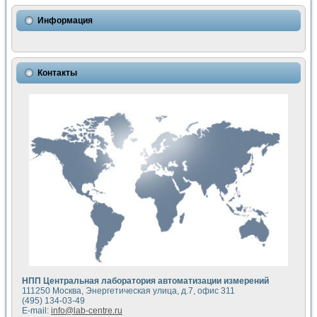
Использование NI LabVIEW для математического моделир
Исследовние возможности создания измерителя ВАХ фото
Информация
Математическое моделирование генератора сигналов - и
Моделирование и экспериментальное исследование линей
Применение осциллографического модуля с высоким разр
Симуляция отклика импульсного радиолокационного сигнал
Контакты
Автоматизация формирования уравнений состояния для и
Блок гальванической развязки для устройства сбора данн
Разработка автоматизированного стенда для измерения о
Применение среды LabVIEW для построения картины возб
Портативная система для определения показателей качес
Использование LabVIEW для управления источником пит
Устройство для снятия вольт-амперных характеристик со
Передовые научные технологии: нано-, фемто-, биотехнологи
Автоматизированная установка по измерению временных 
Автоматизированный лабораторный комплекс на базе Lab
Визуализация моделирования и оптимизации тепловой об
Виртуальный прибор для исследования функциональных в
Исследование возможности создания экономичного виртуа
Исследование кинетики движения макрочастиц в упорядо
Комплекс автоматизированной диагностики крови
НПП Центральная лаборатория автоматизации измерений
Метод прогнозирования свойств дисперсных продуктов п
111250 Москва, Энергетическая улица, д.7, офис 311
Недорогая система управления сверхпроводящим соленои
(495) 134-03-49
E-mail:
info@lab-centre.ru
Применение технологий NI в курсе экспериментальной фи