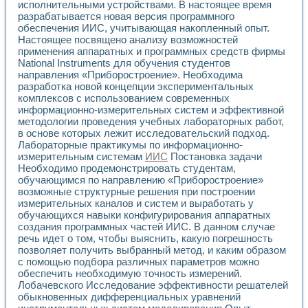
исполнительными устройствами. В настоящее время
Применение LabVIEW для исследования течения в расши
разрабатывается новая версия программного
Создание виртуальной работы «Изучение магнитных свой
обеспечения ИИС, учитывающая накопленный опыт.
Обратный маятник
Настоящее посвящено анализу возможностей
Устройство для изучения основ интерфейсов обмена по п
применения аппаратных и программных средств фирмы
Лабораторный практикум: изучение адиабатического расш
National Instruments для обучения студентов
Стенд для исследования электрических переходных харак
направления «Приборостроение». Необходима
разработка новой концепции экспериментальных
Система статистической обработки результатов измерите
комплексов с использованием современных
Автоматизация лазерно-плазменных измерений с помощ
информационно-измерительных систем и эффективной
Модельно-измерительный комплекс. Назначение. Состав.
методологии проведения учебных лабораторных работ,
Использование технологий NATIONAL INSTRUMENTS для с
в основе которых лежит исследовательский подход.
Учебный практикум "Спектральный и корреляционный ана
Лабораторные практикумы по информационно-
Учебный стенд для исследования принципа действия унив
измерительным системам
ИИС
Постановка задачи
Оборудование и программное обеспечение учебных лабор
Необходимо продемонстрировать студентам,
Виртуальный лабораторный практикум для изучения техн
обучающимся по направлению «Приборостроение»
Управление роботом ТУР-10 средствами LabVIEW
возможные структурные решения при построении
измерительных каналов и систем и выработать у
Аппаратно-программный комплекс для исследования АЧХ 
обучающихся навыки конфигурирования аппаратных
Автоматизированный дистанционный лабораторный практи
создания программных частей ИИС. В данном случае
Исследование возможности реставрации одномерных сигн
речь идет о том, чтобы выяснить, какую погрешность
Использование технологий NATIONAL INSTRUMENTS в оп
позволяет получить выбранный метод, и каким образом
Разработка модификаций алгоритма полигармонической э
с помощью подбора различных параметров можно
Учебный стенд для исследования принципа действия унив
обеспечить необходимую точность измерений.
Виртуальная система поддержки принимаемых решений в
Лобачевского Исследование эффективности решателей
Преемственность дисциплин «Моделирование систем» и «
обыкновенных дифференциальных уравнений