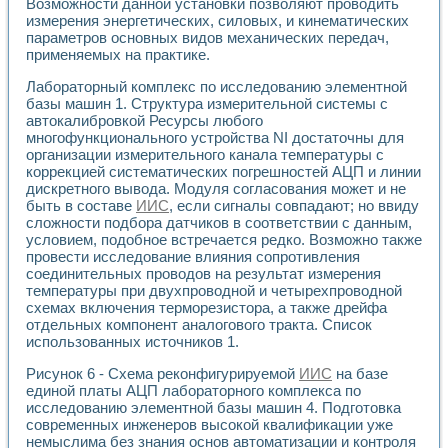
Возможности данной установки позволяют проводить
измерения энергетических, силовых, и кинематических
параметров основных видов механических передач,
применяемых на практике.
Лабораторный комплекс по исследованию элементной
базы машин 1. Структура измерительной системы с
автокалибровкой Ресурсы любого
многофункционального устройства NI достаточны для
организации измерительного канала температуры с
коррекцией систематических погрешностей АЦП и линии
дискретного вывода. Модуля согласования может и не
быть в составе
ИИС
, если сигналы совпадают; но ввиду
сложности подбора датчиков в соответствии с данным,
условием, подобное встречается редко. Возможно также
провести исследование влияния сопротивления
соединительных проводов на результат измерения
температуры при двухпроводной и четырехпроводной
схемах включения терморезистора, а также дрейфа
отдельных компонент аналогового тракта. Список
использованных источников 1.
Рисунок 6 - Схема реконфигурируемой
ИИС
на базе
единой платы АЦП лабораторного комплекса по
исследованию элементной базы машин 4. Подготовка
современных инженеров высокой квалификации уже
немыслима без знания основ автоматизации и контроля