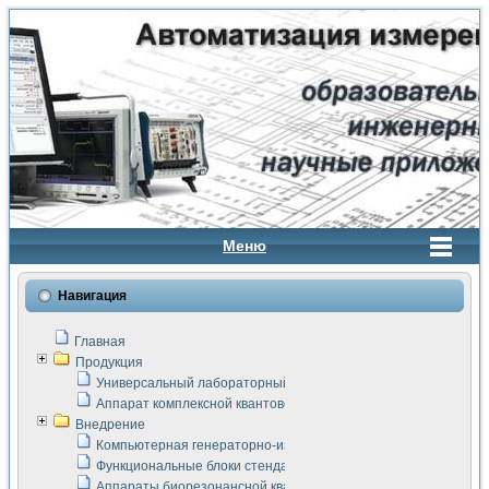
Меню
Навигация
Главная
Продукция
Универсальный лабораторный стенд "Сигнал-USB"
Аппарат комплексной квантовой терапии Интроскан
Внедрение
Компьютерная генераторно-измерительная система
Функциональные блоки стенда "Сигнал-USB"
Аппараты биорезонансной квантовой терапии серии СКАН