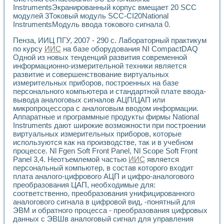
Разработка виртуальных тренажеров путем моделировани
InstrumentsЭкранированный корпус вмещает 20 SCC
Система блокировок, сигнализации и защиты ускорителя 
модулей 3Токовый модуль SCC-CI20National
Система сбора данных и управления процессом цементир
InstrumentsМодуль ввода токового сигнала 0.
Управление температурой газовой среды специальной ба
Разработка программного обеспечения с использованием
Пенза, ИИЦ ПГУ, 2007 - 290 с. Лабораторный практикум
по курсу
ИИС
на базе оборудования NI CompactDAQ
Использование технологий NATIONAL INSTRUMENTS при ра
Одной из новых тенденций развития современной
Оборудование для промышленной термотрансферной мар
информационно-измерительной техники является
Автоматизация реометрических исследований на базе La
развитие и совершенствование виртуальных
Применение измерителя иммитанса для исследова¬ния эле
измерительных приборов, построенных на базе
Исследование электромагнитных переходных процессов при
персонального компьютера и стандартной плате ввода-
Стенд для исследования электрических переходных харак
вывода аналоговых сигналов АЦП/ЦАП или
Автоматизация контроля сварных швов на базе техноло
микропроцессора с аналоговым вводом информации.
Измерительный контроль с применением неиндустриальны
Аппаратные и программные продукты фирмы National
Instruments дают широкие возможности при построении
Моделирование надежности и эффективности систем упра
виртуальных измерительных приборов, которые
Лабораторные практикумы и учебные стенды
используются как на производстве, так и в учебном
Автоматизация лабораторного стенда по измерению проф
процессе. Nl Fgen Soft Front Panel, Nl Scope Soft Front
Автоматизированные лабораторные комплексы для вузов,
Panel 3,4. Неотъемлемой частью
ИИС
является
Виртуальный прибор для исследования нелинейных рези
персональный компьютер, в состав которого входит
Использование виртуальных приборов в процесе изучения
плата аналого-цифрового АЦП и цифро-аналогового
Использование программ ELECTRONICS WORKBENCH-MULTI
преобразования ЦАП, необходимые для:
Лабораторный практикум по дисциплине «Цифровые вычис
соответственно, преобразования унифицированного
Лабораторный практикум по ИНС на основе LabVIEW
аналогового сигнала в цифровой вид, -понятный для
ЭВМ и обратного процесса - преобразования цифровых
Лабораторный практикум по основам теории коммутации
данных с ЭВШв аналоговый сигнал для управления
Опыт использования NI LabVIEW для создания лабораторн