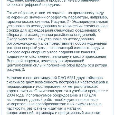
медленно меняющиеся процессы из-за ограничений
скорости цифровой передачи.
Таким образом, ставится задача - по временному ряду
измеренных значений определить параметры, например,
гармонического сигнала. Рисунок 2 - Экспериментальная
установка по исследованию механических соединений а
сборка для исследования клеммовых соединений; б
сборка для исследования резьбовых соединений;
Экспериментальная установка по исследованию
роторно-опорных узлов представляет собой модельный
роторно-опорный узел, позволяющий изменять виды и
типоразмеры опорных узлов подшипники качения,
подшипники скольжения, величину и место приложения
Внешней нагрузки, величину возмущающей
центробежной силы и положение опор вдоль оси ротора
рисунок 3.
Наличие в составе модулей DAQ 6251 двух таймеров-
счетчиков дает возможность построения частотомеров и
периодомеров и исследования их метрологических
характеристик. Они используются в учебном процессе с
2004 года. Используемое оборудование и ПО Для
выполнения данных работ необходимы первичные
измерительные преобразователи и их симуляторы, в
частности, резистивный датчик и магазин
сопротивлений, термопара и прецизионный источник