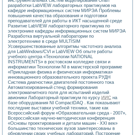
инструментальных систем моделирования Опыт
Универсальный стенд для исследования электрических ха
разработки LabVIEW лабораторных практикумов на
Лабораторные практикумы по информационно-измерител
кафедре информационных систем МИРЭА Проблемы
Виртуальный измеритель частотных характеристик на осн
повышения качества образования и подготовки
Лабораторный практикум по основам теории Коммутации
преподавателей для работы в ИКТ насыщенной среде
Разработка виртуальной лабораторной работы «Имитаци
Развитие LabVIEW лабораторного практикума по
Виртуальные практикумы по электротехнике в среде LabV
электронике кафедры информационных систем МИРЭА
Из опыта внедрения в рамках национального проекта «Об
Разработка виртуальной лаборатории по
Исследование эффективности решателей обыкновенных 
электротехнике в среде MULTISIM
Опыт разработки LabVIEW лабораторных практикумов н
Усовершенствованные алгоритмы частотного анализа
для LabWindows/CVI и LabVIEW Об опыте работы
Проблемы повышения качества образования и подготовки
учебного центра «Технологии NATIONAL
Развитие LabVIEW лабораторного практикума по электр
INSTRUMENTS» в ростовском колледже связи и
Разработка виртуальной лаборатории по электротехнике 
информатики Технологии NI в магистерской программе
Усовершенствованные алгоритмы частотного анализа для
«Прикладная физика и физическая информатика»
Об опыте работы учебного центра «Технологии NATIONAL
инновационного образовательного проекта РУДН
Технологии NI в магистерской программе «Прикладная фи
Система диагностики двигателей постоянного тока
Система диагностики двигателей постоянного тока
Автоматизированный стенд формирования
Автоматизированный стенд формирования электромагнитн
электромагнитного поля для испытаний изделий
авионики Лабораторный практикум по курсу
ИИС
на
Лабораторный практикум по курсу ИИС на базе оборудов
базе оборудования NI CompactDAQ . Как показывают
Партнеры
последние выставки учебной техники, такие как
Академические и отраслевые институты
Всероссийский форум «Образовательная среда - 2007»,
Учебные заведения
Всероссийская научно-методическая конференция
Бизнес
«Основы проектирования и детали машин - XXI век»
Контакты
большинство технических вузов заинтересованы в
обновлении своих учебных лабораторий. Построение