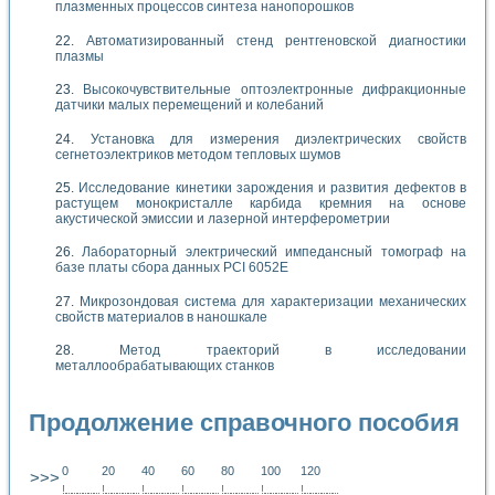
плазменных процессов синтеза нанопорошков
Автоматизированный стенд рентгеновской диагностики
плазмы
Высокочувствительные оптоэлектронные дифракционные
датчики малых перемещений и колебаний
Установка для измерения диэлектрических свойств
сегнетоэлектриков методом тепловых шумов
Исследование кинетики зарождения и развития дефектов в
растущем монокристалле карбида кремния на основе
акустической эмиссии и лазерной интерферометрии
Лабораторный электрический импедансный томограф на
базе платы сбора данных PCI 6052E
Микрозондовая система для характеризации механических
свойств материалов в наношкале
Метод траекторий в исследовании
металлообрабатывающих станков
Продолжение справочного пособия
0
20
40
60
80
100
120
>>>
!
.
.
.
.
.
.
.
.
.
.
.
.
.
.
.
.
.
.
.
!
.
.
.
.
.
.
.
.
.
.
.
.
.
.
.
.
.
.
.
!
.
.
.
.
.
.
.
.
.
.
.
.
.
.
.
.
.
.
.
!
.
.
.
.
.
.
.
.
.
.
.
.
.
.
.
.
.
.
.
!
.
.
.
.
.
.
.
.
.
.
.
.
.
.
.
.
.
.
.
!
.
.
.
.
.
.
.
.
.
.
.
.
.
.
.
.
.
.
.
!
.
.
.
.
.
.
.
.
.
.
.
.
.
.
.
.
.
.
.