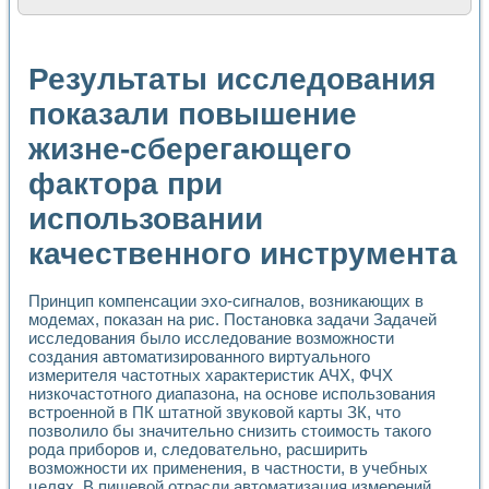
Расчет переноса аэрозоля и выпадения осадка в реально
Формирование линейной шкалы цвета модели CIE L*a*b с
Установка для измерения вольтамперных характеристик с
Результаты исследования
Применение NI VISION для геометрического анализа в ме
Система температурной стабилизации
показали повышение
Управление движением с помощью программно - аппаратног
жизне-сберегающего
Определение параметров всплывающих газовых пузырьков
Система управления асинхронным тиристорным электроп
фактора при
Лазерный профилометр
Применение средств NATIONAL INSTRUMENTS для автомат
использовании
Разработка автоматизированного стенда для исследован
Автоматизированный стенд рентгеновской диагностики п
качественного инструмента
Высокочувствительные оптоэлектронные дифракционные 
Установка для измерения диэлектрических свойств сегне
Принцип компенсации эхо-сигналов, возникающих в
Исследование кинетики зарождения и развития дефектов 
модемах, показан на рис. Постановка задачи Задачей
Лабораторный электрический импедансный томограф на б
исследования было исследование возможности
Микрозондовая система для характеризации механических
создания автоматизированного виртуального
Метод траекторий в исследовании металлообрабатывающ
измерителя частотных характеристик АЧХ, ФЧХ
Промышленная автоматизация
низкочастотного диапазона, на основе использования
Автоматизация технологических процессов получения дис
встроенной в ПК штатной звуковой карты ЗК, что
позволило бы значительно снизить стоимость такого
Использование систем технического зрения для контроля
рода приборов и, следовательно, расширить
Исследование электромагнитных переходных процессов при
возможности их применения, в частности, в учебных
Применение LabVIEW при разработке обучающих информа
целях. В пищевой отрасли автоматизация измерений