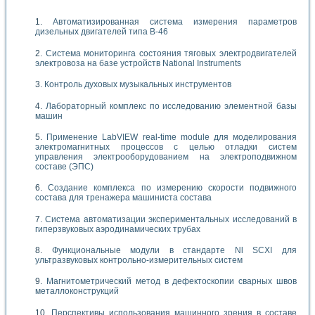
Автоматизированная система измерения параметров
дизельных двигателей типа В-46
Система мониторинга состояния тяговых электродвигателей
электровоза на базе устройств National Instruments
Контроль духовых музыкальных инструментов
Лабораторный комплекс по исследованию элементной базы
машин
Применение LabVIEW real-time module для моделирования
электромагнитных процессов с целью отладки систем
управления электрооборудованием на электроподвижном
составе (ЭПС)
Создание комплекса по измерению скорости подвижного
состава для тренажера машиниста состава
Система автоматизации экспериментальных исследований в
гиперзвуковых аэродинамических трубах
Функциональные модули в стандарте Nl SCXI для
ультразвуковых контрольно-измерительных систем
Магнитометрический метод в дефектоскопии сварных швов
металлоконструкций
Перспективы использования машинного зрения в составе