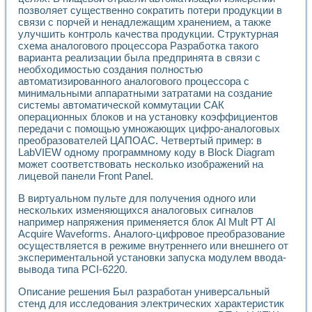
Разработка виртуальных тренажеров путем моделировани
позволяет существенно сократить потери продукции в
Система блокировок, сигнализации и защиты ускорителя 
связи с порчей и ненадлежащим хранением, а также
Система сбора данных и управления процессом цементир
улучшить контроль качества продукции. Структурная
Управление температурой газовой среды специальной ба
схема аналогового процессора Разработка такого
Разработка программного обеспечения с использованием
варианта реализации была предпринята в связи с
Использование технологий NATIONAL INSTRUMENTS при ра
необходимостью создания полностью
автоматизированного аналогового процессора с
Оборудование для промышленной термотрансферной мар
минимальными аппаратными затратами на создание
Автоматизация реометрических исследований на базе La
системы автоматической коммутации САК
Применение измерителя иммитанса для исследова¬ния эле
операционных блоков и на установку коэффициентов
Исследование электромагнитных переходных процессов при
передачи с помощью умножающих цифро-аналоговых
Стенд для исследования электрических переходных харак
преобразователей ЦАПОАС. Четвертый пример: в
Автоматизация контроля сварных швов на базе техноло
LabVIEW одному программному коду в Block Diagram
Измерительный контроль с применением неиндустриальны
может соответствовать несколько изображений на
Моделирование надежности и эффективности систем упра
лицевой панели Front Panel.
Лабораторные практикумы и учебные стенды
В виртуальном пульте для получения одного или
Автоматизация лабораторного стенда по измерению проф
нескольких изменяющихся аналоговых сигналов
Автоматизированные лабораторные комплексы для вузов,
например напряжения применяется блок Al Mult РТ Al
Виртуальный прибор для исследования нелинейных рези
Acquire Waveforms. Аналого-цифровое преобразование
Использование виртуальных приборов в процесе изучения
осуществляется в режиме внутреннего или внешнего от
Использование программ ELECTRONICS WORKBENCH-MULTI
экспериментальной установки запуска модулем ввода-
Лабораторный практикум по дисциплине «Цифровые вычис
вывода типа PCI-6220.
Лабораторный практикум по ИНС на основе LabVIEW
Описание решения Был разработан универсальный
Лабораторный практикум по основам теории коммутации
стенд для исследования электрических характеристик
Опыт использования NI LabVIEW для создания лабораторн