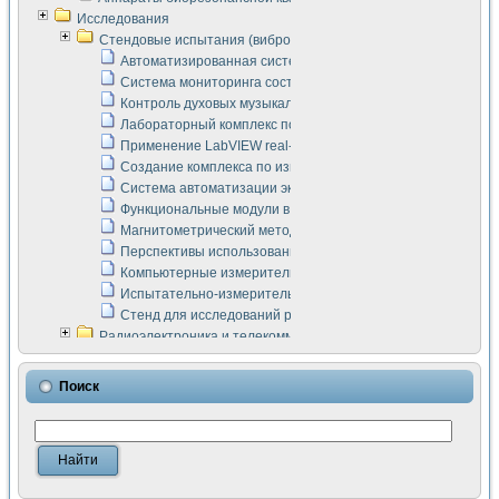
Исследования
Стендовые испытания (виброакустика, тензометрия и т.п.)
Автоматизированная система измерения параметров дизе
Система мониторинга состояния тяговых электродвигателей
Контроль духовых музыкальных инструментов
Лабораторный комплекс по исследованию элементной ба
Применение LabVIEW real-time module для моделирования
Создание комплекса по измерению скорости подвижного с
Система автоматизации экспериментальных исследований 
Функциональные модули в стандарте Nl SCXI для ультраз
Магнитометрический метод в дефектоскопии сварных шво
Перспективы использования машинного зрения в составе
Компьютерные измерительные системы для лабораторных
Испытательно-измерительный комплекс аппаратуры для о
Стенд для исследований рабочих процессов ДВС в динам
Радиоэлектроника и телекоммуникации
LabVIEW в расчетах радиолиний систем передачи данных
Аппаратно-программный комплекс для исследования АЧХ 
Поиск
Виртуальный лабораторный стенд для исследования пар
Измерение шумовых параметров операционных усилител
Измерительный преобразователь на основе цифровой обр
Инструменты для исследования выравнивания электричес
Инструменты для исследования компенсации эхо-сигнало