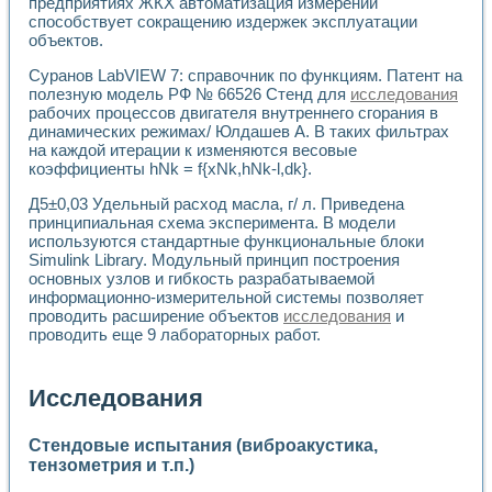
предприятиях ЖКХ автоматизация измерений
способствует сокращению издержек эксплуатации
объектов.
Суранов LabVIEW 7: справочник по функциям. Патент на
полезную модель РФ № 66526 Стенд для
исследования
рабочих процессов двигателя внутреннего сгорания в
динамических режимах/ Юлдашев А. В таких фильтрах
на каждой итерации к изменяются весовые
коэффициенты hNk = f{xNk,hNk-l,dk}.
Д5±0,03 Удельный расход масла, г/ л. Приведена
принципиальная схема эксперимента. В модели
используются стандартные функциональные блоки
Simulink Library. Модульный принцип построения
основных узлов и гибкость разрабатываемой
информационно-измерительной системы позволяет
проводить расширение объектов
исследования
и
проводить еще 9 лабораторных работ.
Исследования
Стендовые испытания (виброакустика,
тензометрия и т.п.)