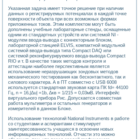
Универсальный стенд для исследования электрических ха
Лабораторные практикумы по информационно-измерител
Указанная задача имеет точное решение при наличии
Виртуальный измеритель частотных характеристик на осн
данных о регистрируемых потенциалах в каждой точке
Лабораторный практикум по основам теории Коммутации
поверхности объекта при всех возможных формах
Разработка виртуальной лабораторной работы «Имитаци
приложенных токов. Этим комплектом могут быть
дополнены учебные лабораторные стенды, оснащенные
Виртуальные практикумы по электротехнике в среде LabV
одним из стандартных устройств или системой NI -
Из опыта внедрения в рамках национального проекта «Об
модулем ввода-вывода с коннекторным блоком,
Исследование эффективности решателей обыкновенных 
лабораторной станцией ELVIS, компактной модульной
Опыт разработки LabVIEW лабораторных практикумов н
системой ввода-вывода типа Compact DAQ или
Проблемы повышения качества образования и подготовки
системой реконфигурируемого ввода-вывода Compact
Развитие LabVIEW лабораторного практикума по электр
RIO и т. В качестве таких методов контроля и
Разработка виртуальной лаборатории по электротехнике 
аттестации наиболее перспективным является
Усовершенствованные алгоритмы частотного анализа для
использование неразрушающих зондовых методов
механического тестирования как бесконтактного, так и
Об опыте работы учебного центра «Технологии NATIONAL
силового характера. А в ПТ совместно с USB 6008
Технологии NI в магистерской программе «Прикладная фи
используется стандартная звуковая карта ПК fd= 44100
Система диагностики двигателей постоянного тока
Гц, n = 16,|∆u| =1b, ∆кв = 1/215 = 0,03мВ. Интерфейс
Автоматизированный стенд формирования электромагнитн
виртуального прибора Рис. Допускается совместная
Лабораторный практикум по курсу ИИС на базе оборудов
работа мультиметра и остальных генераторов и
Партнеры
измерителей в данном Блоке.
Академические и отраслевые институты
Учебные заведения
Использование технологий National Instruments в работе
со студентами и аспирантами стимулирует
Бизнес
заинтересованность учащихся в освоении новых
Контакты
информационных технологий. Отчасти это можно