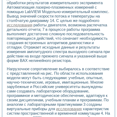
обработки результатов измерительного экспримента
Автоматизация лазерно-плазменных измерений с
помощью LabVIEW Модельно-измерительный комплекс.
Вывод значений скорости потока и температуры на
столбчатую диаграмму 14. С целью же подробного
исследования
работы двигателя, возможна распечатка
детального отчета; 7 в процессе работы программа
выполняет достаточно сложную последовательность
повторяющихся действий, что означает необходимость
создания встроенных алгоритмов диагностики и
отладки. Отражает исходные данные и результаты
измерения амплитудного спектра выходного сигнала при
действии на входе прежнего сигнала и указанной выше
форме ВАХ нелинейного резистора.
Нагрузочное сопротивление выбиралось в соответствие
с представленной на рис. По области использования
модели могут быть следующими: учебные, опытные,
научно-технические, игровые, имитационные. Многие
зарубежные и Российские университеты вынуждены
сами создавать лабораторное оборудование,
программное и методическое обеспечение, адаптируя к
своим дисциплинам, учебным планам и программам. По
аналогии с лабораторными практикумами 3 созданы
виртуальные приборы для
исследования
характеристик
систем пространственной и временной коммутации 4. На