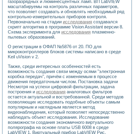
газоразрядных и люминесцентных ламп. ВП LabVIEW
Применение LabVIEW для исследования течения в расши
масштабируемы на контроль различных параметров,
Создание виртуальной работы «Изучение магнитных свой
что позволяет создавать и обновлять необходимый ряд
Обратный маятник
контрольно-измерительных приборов контроля.
Устройство для изучения основ интерфейсов обмена по п
Первоначально на стадии
исследования
создавался
Лабораторный практикум: изучение адиабатического расш
скрипт алгоритма в программе Vision Assistant версии 8.
Схема эксперимента для
исследования
плазменно-
Стенд для исследования электрических переходных харак
пылевых образований.
Система статистической обработки результатов измерите
Автоматизация лазерно-плазменных измерений с помощ
О регистрации в ОФАП №5876 от 20. ПО для
Модельно-измерительный комплекс. Назначение. Состав.
микроконтроллеров блоков системы написано в среде
Использование технологий NATIONAL INSTRUMENTS для с
Keil uVision v 2.
Учебный практикум "Спектральный и корреляционный ана
Учебный стенд для исследования принципа действия унив
Также, среди интересных особенностей есть
возможность создания связи между осями "электронная
Оборудование и программное обеспечение учебных лабор
коробка передач", причём с изменяемым в процессе
Виртуальный лабораторный практикум для изучения техн
движения передаточным числом. Постановка задачи
Управление роботом ТУР-10 средствами LabVIEW
Несмотря на успехи цифровой фильтрации, задача
Аппаратно-программный комплекс для исследования АЧХ 
построения и
исследования
аналоговых фильтров
Автоматизированный дистанционный лабораторный практи
остается актуальной и востребованной. Среди методов
Исследование возможности реставрации одномерных сигн
позволяющих исследовать подобные объекты самым
Использование технологий NATIONAL INSTRUMENTS в оп
популярным и наглядным является метод
Разработка модификаций алгоритма полигармонической э
видеонаблюдения, который позволяет непосредственно
наблюдать объект исследования. Исследование
Учебный стенд для исследования принципа действия унив
возможности создания экономичного виртуального
Виртуальная система поддержки принимаемых решений в
полярографа на основе платы USB 6008 в среде
Преемственность дисциплин «Моделирование систем» и «
LabVIEW 1. Виртуальный прибор LabVIEW Рис.