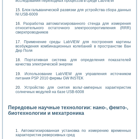
исследования переходных процессов в среде LabVIEW
Блок гальванической развязки для устройства сбора данных
NI USB-6009
Разработка автоматизированного стенда для измерения
относительного остаточного электросопротивления (RRR)
сверхпроводников
Применение среды LabVIEW для построения картины
возбуждения комбинационных колебаний в пространстве Ван
Дер Поля
Портативная система для определения показателей
качества электрической энергии
Использование LabVIEW для управления источником
питания PSP 2010 фирмы GW INSTEK
Устройство для снятия вольт-амперных характеристик
солнечных модулей на базе USB-6008
Передовые научные технологии: нано-, фемто-,
биотехнологии и мехатроника
Автоматизированная установка по измерению временных
характеристик реверсивных сред