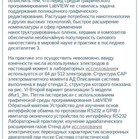
объяснить тем, что перед средой графического
программирования LabVIEW не ставилась задача
поддержания полноценного графического
редактирования. Растущие потребности нанотехнологии
и других высоких технологий, быстрое расширение
номенклатуры и сфер применения
наноструктурированных пленок, керамик и композитов
обеспечили необычайную популярность силового
нанотестинга в мировой науке и практике в последнее
десятилетие 3.
На практике это осуществить невозможно, ввиду
конечности числа используемых электродов в
настоящий момент в лабораторных
исследования
х
используется от 64 до 512 электродов. Структура САР
электромагнитного момента АД Описанная система
выполнена в виде стенда 2, структура которого показана
на рис. Vi Второй вариант реализации S-модели
difur1_3m. Петля гистерезиса» с использованием
графической среды программирования LabVIEW
Обратный маятник Устройство для изучения основ
интерфейсов обмена по протоколам RS232 и GPIB /
имитатор оконечного устройства по интерфейсу RS232
Лабораторный практикум: изучение адиабатического
расширения газов Стенд для
исследования
электрических переходных характеристик асинхронных
двигателей при пуске Система статистической