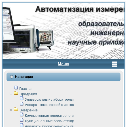
Меню
Навигация
Главная
Продукция
Универсальный лабораторный стенд "Сигнал-USB"
Аппарат комплексной квантовой терапии Интроскан
Внедрение
Компьютерная генераторно-измерительная система
Функциональные блоки стенда "Сигнал-USB"
Аппараты биорезонансной квантовой терапии серии СКАН