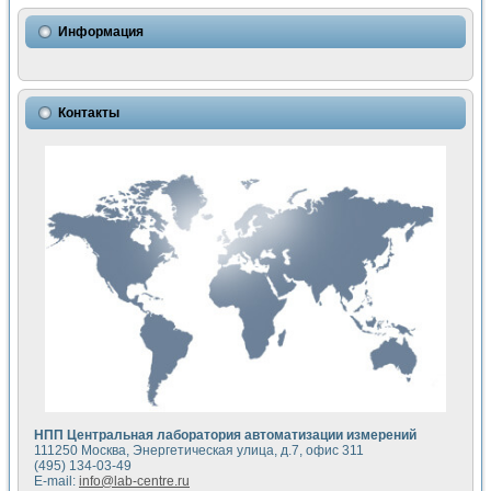
Использование NI LabVIEW для математического моделир
Исследовние возможности создания измерителя ВАХ фото
Информация
Математическое моделирование генератора сигналов - и
Моделирование и экспериментальное исследование линей
Применение осциллографического модуля с высоким разр
Симуляция отклика импульсного радиолокационного сигнал
Контакты
Автоматизация формирования уравнений состояния для и
Блок гальванической развязки для устройства сбора данн
Разработка автоматизированного стенда для измерения о
Применение среды LabVIEW для построения картины возб
Портативная система для определения показателей качес
Использование LabVIEW для управления источником пит
Устройство для снятия вольт-амперных характеристик со
Передовые научные технологии: нано-, фемто-, биотехнологи
Автоматизированная установка по измерению временных 
Автоматизированный лабораторный комплекс на базе Lab
Визуализация моделирования и оптимизации тепловой об
Виртуальный прибор для исследования функциональных в
Исследование возможности создания экономичного виртуа
Исследование кинетики движения макрочастиц в упорядо
Комплекс автоматизированной диагностики крови
НПП Центральная лаборатория автоматизации измерений
Метод прогнозирования свойств дисперсных продуктов п
111250 Москва, Энергетическая улица, д.7, офис 311
Недорогая система управления сверхпроводящим соленои
(495) 134-03-49
E-mail:
info@lab-centre.ru
Применение технологий NI в курсе экспериментальной фи