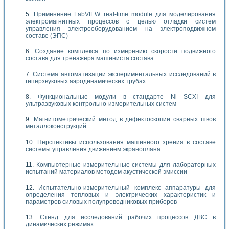
Применение LabVIEW real-time module для моделирования
электромагнитных процессов с целью отладки систем
управления электрооборудованием на электроподвижном
составе (ЭПС)
Создание комплекса по измерению скорости подвижного
состава для тренажера машиниста состава
Система автоматизации экспериментальных исследований в
гиперзвуковых аэродинамических трубах
Функциональные модули в стандарте Nl SCXI для
ультразвуковых контрольно-измерительных систем
Магнитометрический метод в дефектоскопии сварных швов
металлоконструкций
Перспективы использования машинного зрения в составе
системы управления движением экраноплана
Компьютерные измерительные системы для лабораторных
испытаний материалов методом акустической эмиссии
Испытательно-измерительный комплекс аппаратуры для
определения тепловых и электрических характеристик и
параметров силовых полупроводниковых приборов
Стенд для исследований рабочих процессов ДВС в
динамических режимах