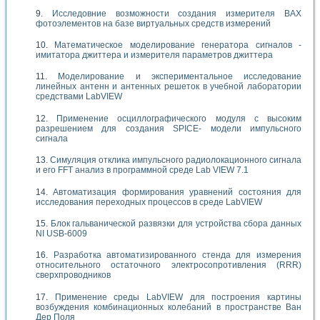
Исследовние возможности создания измерителя ВАХ
фотоэлементов на базе виртуальных средств измерений
Математическое моделирование генератора сигналов -
имитатора джиттера и измерителя параметров джиттера
Моделирование и экспериментальное исследование
линейных антенн и антенных решеток в учебной лаборатории
средствами LabVIEW
Применение осциллографического модуля с высоким
разрешением для создания SPICE- модели импульсного
сигнала
Симуляция отклика импульсного радиолокационного сигнала
и его FFT анализ в программной среде Lab VIEW 7.1
Автоматизация формирования уравнений состояния для
исследования переходных процессов в среде LabVIEW
Блок гальванической развязки для устройства сбора данных
NI USB-6009
Разработка автоматизированного стенда для измерения
относительного остаточного электросопротивления (RRR)
сверхпроводников
Применение среды LabVIEW для построения картины
возбуждения комбинационных колебаний в пространстве Ван
Дер Поля