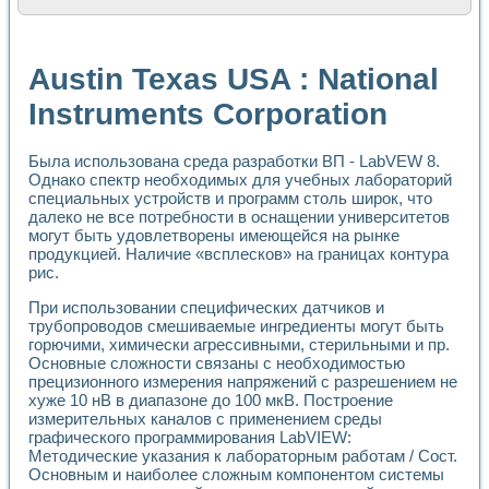
Расчет переноса аэрозоля и выпадения осадка в реально
Формирование линейной шкалы цвета модели CIE L*a*b с
Установка для измерения вольтамперных характеристик с
Austin Texas USA : National
Применение NI VISION для геометрического анализа в ме
Система температурной стабилизации
Instruments Corporation
Управление движением с помощью программно - аппаратног
Определение параметров всплывающих газовых пузырьков
Была использована среда разработки ВП - LabVEW 8.
Система управления асинхронным тиристорным электроп
Однако спектр необходимых для учебных лабораторий
Лазерный профилометр
специальных устройств и программ столь широк, что
Применение средств NATIONAL INSTRUMENTS для автомат
далеко не все потребности в оснащении университетов
Разработка автоматизированного стенда для исследован
могут быть удовлетворены имеющейся на рынке
Автоматизированный стенд рентгеновской диагностики п
продукцией. Наличие «всплесков» на границах контура
Высокочувствительные оптоэлектронные дифракционные 
рис.
Установка для измерения диэлектрических свойств сегне
Исследование кинетики зарождения и развития дефектов 
При использовании специфических датчиков и
трубопроводов смешиваемые ингредиенты могут быть
Лабораторный электрический импедансный томограф на б
горючими, химически агрессивными, стерильными и пр.
Микрозондовая система для характеризации механических
Основные сложности связаны с необходимостью
Метод траекторий в исследовании металлообрабатывающ
прецизионного измерения напряжений с разрешением не
Промышленная автоматизация
хуже 10 нВ в диапазоне до 100 мкВ. Построение
Автоматизация технологических процессов получения дис
измерительных каналов с применением среды
Использование систем технического зрения для контроля
графического программирования LabVIEW:
Исследование электромагнитных переходных процессов при
Методические указания к лабораторным работам / Сост.
Применение LabVIEW при разработке обучающих информа
Основным и наиболее сложным компонентом системы