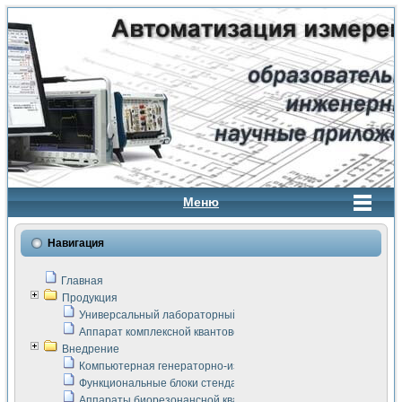
Меню
Навигация
Главная
Продукция
Универсальный лабораторный стенд "Сигнал-USB"
Аппарат комплексной квантовой терапии Интроскан
Внедрение
Компьютерная генераторно-измерительная система
Функциональные блоки стенда "Сигнал-USB"
Аппараты биорезонансной квантовой терапии серии СКАН