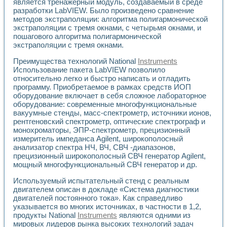
является тренажерный модуль, создаваемый в среде
Разработка виртуальных тренажеров путем моделировани
разработки LabVIEW. Было произведено сравнение
Система блокировок, сигнализации и защиты ускорителя 
методов экстраполяции: алгоритма полигармонической
Система сбора данных и управления процессом цементир
экстраполяции с тремя окнами, с четырьмя окнами, и
Управление температурой газовой среды специальной ба
пошагового алгоритма полигармонической
Разработка программного обеспечения с использованием
экстраполяции с тремя окнами.
Использование технологий NATIONAL INSTRUMENTS при ра
Оборудование для промышленной термотрансферной мар
Преимущества технологий National
Instruments
Автоматизация реометрических исследований на базе La
Использование пакета LabVIEW позволило
относительно легко и быстро написать и отладить
Применение измерителя иммитанса для исследова¬ния эле
программу. Приобретаемое в рамках средств ИОП
Исследование электромагнитных переходных процессов при
оборудование включает в себя сложное лабораторное
Стенд для исследования электрических переходных харак
оборудование: современные многофункциональные
Автоматизация контроля сварных швов на базе техноло
вакуумные стенды, масс-спектрометр, источники ионов,
Измерительный контроль с применением неиндустриальны
рентгеновский спектрометр, оптические спектрограф и
Моделирование надежности и эффективности систем упра
монохроматоры, ЭПР-спектрометр, прецизионный
Лабораторные практикумы и учебные стенды
измеритель импеданса Agilent, широкополосный
Автоматизация лабораторного стенда по измерению проф
анализатор спектра НЧ, ВЧ, СВЧ -диапазонов,
прецизионный широкополосный СВЧ генератор Agilent,
Автоматизированные лабораторные комплексы для вузов,
мощный многофункциональный СВЧ генератор и др.
Виртуальный прибор для исследования нелинейных рези
Использование виртуальных приборов в процесе изучения
Используемый испытательный стенд с реальным
Использование программ ELECTRONICS WORKBENCH-MULTI
двигателем описан в докладе «Система диагностики
Лабораторный практикум по дисциплине «Цифровые вычис
двигателей постоянного тока». Как справедливо
Лабораторный практикум по ИНС на основе LabVIEW
указывается во многих источниках, в частности в 1,2,
Лабораторный практикум по основам теории коммутации
продукты National
Instruments
являются одними из
Опыт использования NI LabVIEW для создания лабораторн
мировых лидеров рынка высоких технологий задач