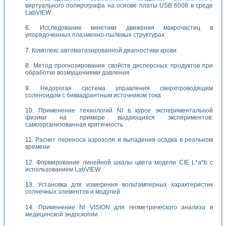
виртуального полярографа на основе платы USB 6008 в среде
LabVIEW
Исследование кинетики движения макрочастиц в
упорядоченных плазменно-пылевых структурах
Комплекс автоматизированной диагностики крови
Метод прогнозирования свойств дисперсных продуктов при
обработке возмущениями давления
Недорогая система управления сверхпроводящим
соленоидом с биквадрантным источником тока
Применение технологий NI в курсе экспериментальной
физики на примере выдающихся экспериментов:
самоорганизованная критичность
Расчет переноса аэрозоля и выпадения осадка в реальном
времени
Формирование линейной шкалы цвета модели CIE L*a*b с
использованием LabVIEW
Установка для измерения вольтамперных характеристик
солнечных элементов и модулей
Применение NI VISION для геометрического анализа в
медицинской эндоскопии