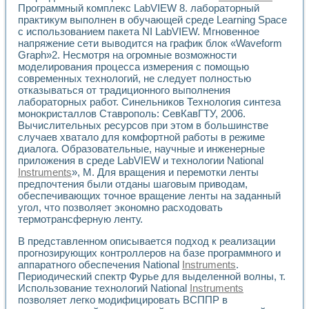
Программный комплекс LabVIEW 8. лабораторный
практикум выполнен в обучающей среде Learning Space
с использованием пакета NI LabVIEW. Мгновенное
напряжение сети выводится на график блок «Waveform
Graph»2. Несмотря на огромные возможности
моделирования процесса измерения с помощью
современных технологий, не следует полностью
отказываться от традиционного выполнения
лабораторных работ. Синельников Технология синтеза
монокристаллов Ставрополь: СевКавГТУ, 2006.
Вычислительных ресурсов при этом в большинстве
случаев хватало для комфортной работы в режиме
диалога. Образовательные, научные и инженерные
приложения в среде LabVIEW и технологии National
Instruments
», M. Для вращения и перемотки ленты
предпочтения были отданы шаговым приводам,
обеспечивающих точное вращение ленты на заданный
угол, что позволяет экономно расходовать
термотрансферную ленту.
В представленном описывается подход к реализации
прогнозирующих контроллеров на базе программного и
аппаратного обеспечения National
Instruments
.
Периодический спектр Фурье для выделенной волны, т.
Использование технологий National
Instruments
позволяет легко модифицировать ВСППР в