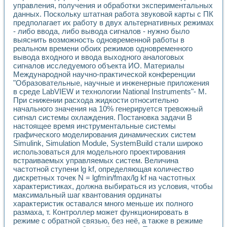
управления, получения и обработки экспериментальных
Применение LabVIEW для исследования течения в расши
данных. Поскольку штатная работа звуковой карты с ПК
Создание виртуальной работы «Изучение магнитных свой
предполагает их работу в двух альтернативных режимах
Обратный маятник
- либо ввода, либо вывода сигналов - нужно было
Устройство для изучения основ интерфейсов обмена по п
выяснить возможность одновременной работы в
Лабораторный практикум: изучение адиабатического расш
реальном времени обоих режимов одновременного
Стенд для исследования электрических переходных харак
вывода входного и ввода выходного аналоговых
Система статистической обработки результатов измерите
сигналов исследуемого объекта ИО. Материалы
Автоматизация лазерно-плазменных измерений с помощ
Международной научно-практической конференции
"Образовательные, научные и инженерные приложения
Модельно-измерительный комплекс. Назначение. Состав.
в среде LabVIEW и технологии National Instruments"- М.
Использование технологий NATIONAL INSTRUMENTS для с
При снижении расхода жидкости относительно
Учебный практикум "Спектральный и корреляционный ана
начального значения на 10% генерируется тревожный
Учебный стенд для исследования принципа действия унив
сигнал системы охлаждения. Постановка задачи В
Оборудование и программное обеспечение учебных лабор
настоящее время инструментальные системы
Виртуальный лабораторный практикум для изучения техн
графического моделирования динамических систем
Управление роботом ТУР-10 средствами LabVIEW
Simulink, Simulation Module, SystemBuild стали широко
Аппаратно-программный комплекс для исследования АЧХ 
использоваться для модельного проектирования
Автоматизированный дистанционный лабораторный практи
встраиваемых управляемых систем. Величина
частотной ступени lg kf, определяющая количество
Исследование возможности реставрации одномерных сигн
дискретных точек N = lgfmin/fmax/lg kf на частотных
Использование технологий NATIONAL INSTRUMENTS в оп
характеристиках, должна выбираться из условия, чтобы
Разработка модификаций алгоритма полигармонической э
максимальный шаг квантования ординаты
Учебный стенд для исследования принципа действия унив
характеристик оставался много меньше их полного
Виртуальная система поддержки принимаемых решений в
размаха, т. Контроллер может функционировать в
Преемственность дисциплин «Моделирование систем» и «
режиме с обратной связью, без неё, а также в режиме