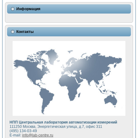
Использование NI LabVIEW для математического моделир
Исследовние возможности создания измерителя ВАХ фото
Информация
Математическое моделирование генератора сигналов - и
Моделирование и экспериментальное исследование линей
Применение осциллографического модуля с высоким разр
Симуляция отклика импульсного радиолокационного сигнал
Контакты
Автоматизация формирования уравнений состояния для и
Блок гальванической развязки для устройства сбора данн
Разработка автоматизированного стенда для измерения о
Применение среды LabVIEW для построения картины возб
Портативная система для определения показателей качес
Использование LabVIEW для управления источником пит
Устройство для снятия вольт-амперных характеристик со
Передовые научные технологии: нано-, фемто-, биотехнологи
Автоматизированная установка по измерению временных 
Автоматизированный лабораторный комплекс на базе Lab
Визуализация моделирования и оптимизации тепловой об
Виртуальный прибор для исследования функциональных в
Исследование возможности создания экономичного виртуа
Исследование кинетики движения макрочастиц в упорядо
Комплекс автоматизированной диагностики крови
НПП Центральная лаборатория автоматизации измерений
Метод прогнозирования свойств дисперсных продуктов п
111250 Москва, Энергетическая улица, д.7, офис 311
Недорогая система управления сверхпроводящим соленои
(495) 134-03-49
E-mail:
info@lab-centre.ru
Применение технологий NI в курсе экспериментальной фи