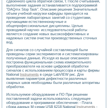
Универсальный стенд для исследования электрических ха
сдвоенного цикла обратной связи, т. После считывания,
Лабораторные практикумы по информационно-измерител
выполнение задания останавливается подпрограммой
"DAQmx Stop Task". Описание решения Значительный
Виртуальный измеритель частотных характеристик на осн
объем учебной нагрузки кафедры приходится на
Лабораторный практикум по основам теории Коммутации
проведение лабораторных занятий со студентами,
Разработка виртуальной лабораторной работы «Имитаци
изучающими естественнонаучные и
Виртуальные практикумы по электротехнике в среде LabV
общепрофессиональные дисциплины. Целью
Из опыта внедрения в рамках национального проекта «Об
проводимой научно- исследовательской работы
Исследование эффективности решателей обыкновенных 
является создание новых высокоэффективных и
Опыт разработки LabVIEW лабораторных практикумов н
надежных систем очистки производственных сточных
Проблемы повышения качества образования и подготовки
вод.
Развитие LabVIEW лабораторного практикума по электр
Для сигналов со случайной составляющей были
Разработка виртуальной лаборатории по электротехнике 
проведены серии экспериментов и систематизированы
Усовершенствованные алгоритмы частотного анализа для
полученные данные. Исходя из выше описанного
Об опыте работы учебного центра «Технологии NATIONAL
построена функциональная схема измерительного
Технологии NI в магистерской программе «Прикладная фи
преобразователя на основе цифровой обработки
Система диагностики двигателей постоянного тока
сигналов с использованием процессора и карты фирмы
Автоматизированный стенд формирования электромагнитн
National
Instruments
в среде LabVIEW рис. Для
Лабораторный практикум по курсу ИИС на базе оборудов
выявления параметров дефектности различных
сварных швов необходимы были различные алгоритмы
Партнеры
обработки.
Академические и отраслевые институты
Учебные заведения
Используемое оборудование и ПО При решении
Бизнес
поставленной задачи использовалось следующее
Контакты
оборудование и программное обеспечение: - Плата
сбора данных М-серии USB 6218 National
Instruments
-