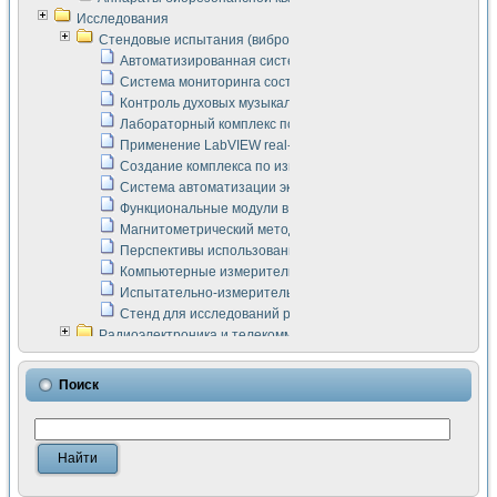
Исследования
Стендовые испытания (виброакустика, тензометрия и т.п.)
Автоматизированная система измерения параметров дизе
Система мониторинга состояния тяговых электродвигателей
Контроль духовых музыкальных инструментов
Лабораторный комплекс по исследованию элементной ба
Применение LabVIEW real-time module для моделирования
Создание комплекса по измерению скорости подвижного с
Система автоматизации экспериментальных исследований 
Функциональные модули в стандарте Nl SCXI для ультраз
Магнитометрический метод в дефектоскопии сварных шво
Перспективы использования машинного зрения в составе
Компьютерные измерительные системы для лабораторных
Испытательно-измерительный комплекс аппаратуры для о
Стенд для исследований рабочих процессов ДВС в динам
Радиоэлектроника и телекоммуникации
LabVIEW в расчетах радиолиний систем передачи данных
Аппаратно-программный комплекс для исследования АЧХ 
Поиск
Виртуальный лабораторный стенд для исследования пар
Измерение шумовых параметров операционных усилител
Измерительный преобразователь на основе цифровой обр
Инструменты для исследования выравнивания электричес
Инструменты для исследования компенсации эхо-сигнало