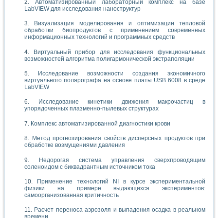
Автоматизированный лабораторный комплекс на базе
LabVIEW для исследования наноструктур
Визуализация моделирования и оптимизации тепловой
обработки биопродуктов с применением современных
информационных технологий и программных средств
Виртуальный прибор для исследования функциональных
возможностей алгоритма полигармонической экстраполяции
Исследование возможности создания экономичного
виртуального полярографа на основе платы USB 6008 в среде
LabVIEW
Исследование кинетики движения макрочастиц в
упорядоченных плазменно-пылевых структурах
Комплекс автоматизированной диагностики крови
Метод прогнозирования свойств дисперсных продуктов при
обработке возмущениями давления
Недорогая система управления сверхпроводящим
соленоидом с биквадрантным источником тока
Применение технологий NI в курсе экспериментальной
физики на примере выдающихся экспериментов:
самоорганизованная критичность
Расчет переноса аэрозоля и выпадения осадка в реальном
времени