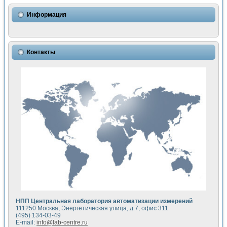
Использование NI LabVIEW для математического моделир
Исследовние возможности создания измерителя ВАХ фото
Информация
Математическое моделирование генератора сигналов - и
Моделирование и экспериментальное исследование линей
Применение осциллографического модуля с высоким разр
Симуляция отклика импульсного радиолокационного сигнал
Контакты
Автоматизация формирования уравнений состояния для и
Блок гальванической развязки для устройства сбора данн
Разработка автоматизированного стенда для измерения о
Применение среды LabVIEW для построения картины возб
Портативная система для определения показателей качес
Использование LabVIEW для управления источником пит
Устройство для снятия вольт-амперных характеристик со
Передовые научные технологии: нано-, фемто-, биотехнологи
Автоматизированная установка по измерению временных 
Автоматизированный лабораторный комплекс на базе Lab
Визуализация моделирования и оптимизации тепловой об
Виртуальный прибор для исследования функциональных в
Исследование возможности создания экономичного виртуа
Исследование кинетики движения макрочастиц в упорядо
Комплекс автоматизированной диагностики крови
НПП Центральная лаборатория автоматизации измерений
Метод прогнозирования свойств дисперсных продуктов п
111250 Москва, Энергетическая улица, д.7, офис 311
Недорогая система управления сверхпроводящим соленои
(495) 134-03-49
E-mail:
info@lab-centre.ru
Применение технологий NI в курсе экспериментальной фи