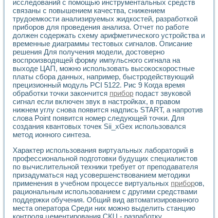
исследований с помощью инструментальных средств
Применение LabVIEW для исследования течения в расши
связаны с повышением качества, снижением
Создание виртуальной работы «Изучение магнитных свой
трудоемкости анализируемых жидкостей, разработкой
Обратный маятник
приборов для проведения анализа. Отчет по работе
Устройство для изучения основ интерфейсов обмена по п
должен содержать схему арифметического устройства и
Лабораторный практикум: изучение адиабатического расш
временные диаграммы тестовых сигналов. Описание
решения Для получения модели, достоверно
Стенд для исследования электрических переходных харак
воспроизводящей форму импульсного сигнала на
Система статистической обработки результатов измерите
выходе ЦАП, можно использовать высокоскоростные
Автоматизация лазерно-плазменных измерений с помощ
платы сбора данных, например, быстродействующий
Модельно-измерительный комплекс. Назначение. Состав.
прецизионный модуль PCI 5122. Рис 9 Когда время
Использование технологий NATIONAL INSTRUMENTS для с
обработки точки закончится
прибор
подаст звуковой
Учебный практикум "Спектральный и корреляционный ана
сигнал если включен звук в настройках, в правом
Учебный стенд для исследования принципа действия унив
нижнем углу снова появится надпись START, а напротив
Оборудование и программное обеспечение учебных лабор
слова Point появится номер следующей точки. Для
Виртуальный лабораторный практикум для изучения техн
создания квантовых точек Sii_xGex использовался
метод ионного синтеза.
Управление роботом ТУР-10 средствами LabVIEW
Аппаратно-программный комплекс для исследования АЧХ 
Характер использования виртуальных лабораторий в
Автоматизированный дистанционный лабораторный практи
профессиональной подготовки будущих специалистов
Исследование возможности реставрации одномерных сигн
по вычислительной техники требует от преподавателя
Использование технологий NATIONAL INSTRUMENTS в оп
призадуматься над усовершенствованием методики
Разработка модификаций алгоритма полигармонической э
применения в учебном процессе виртуальных
прибор
ов,
Учебный стенд для исследования принципа действия унив
рациональным использованием с другими средствами
поддержки обучения. Общий вид автоматизированного
Виртуальная система поддержки принимаемых решений в
места оператора Среди них можно выделить станцию
Преемственность дисциплин «Моделирование систем» и «
контроля цементирования СКЦ - разработку