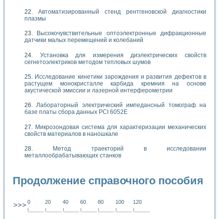
Автоматизированный стенд рентгеновской диагностики
плазмы
Высокочувствительные оптоэлектронные дифракционные
датчики малых перемещений и колебаний
Установка для измерения диэлектрических свойств
сегнетоэлектриков методом тепловых шумов
Исследование кинетики зарождения и развития дефектов в
растущем монокристалле карбида кремния на основе
акустической эмиссии и лазерной интерферометрии
Лабораторный электрический импедансный томограф на
базе платы сбора данных PCI 6052E
Микрозондовая система для характеризации механических
свойств материалов в наношкале
Метод траекторий в исследовании
металлообрабатывающих станков
Продолжение справочного пособия
0
20
40
60
80
100
120
>>>
!
.
.
.
.
.
.
.
.
.
.
.
.
.
.
.
.
.
.
.
!
.
.
.
.
.
.
.
.
.
.
.
.
.
.
.
.
.
.
.
!
.
.
.
.
.
.
.
.
.
.
.
.
.
.
.
.
.
.
.
!
.
.
.
.
.
.
.
.
.
.
.
.
.
.
.
.
.
.
.
!
.
.
.
.
.
.
.
.
.
.
.
.
.
.
.
.
.
.
.
!
.
.
.
.
.
.
.
.
.
.
.
.
.
.
.
.
.
.
.
!
.
.
.
.
.
.
.
.
.
.
.
.
.
.
.
.
.
.
.