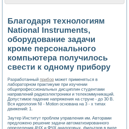
Расчет переноса аэрозоля и выпадения осадка в реально
Формирование линейной шкалы цвета модели CIE L*a*b с
Установка для измерения вольтамперных характеристик с
Благодаря технологиям
Применение NI VISION для геометрического анализа в ме
Система температурной стабилизации
National Instruments,
Управление движением с помощью программно - аппаратног
оборудование задачи
Определение параметров всплывающих газовых пузырьков
Система управления асинхронным тиристорным электроп
кроме персонального
Лазерный профилометр
Применение средств NATIONAL INSTRUMENTS для автомат
компьютера получилось
Разработка автоматизированного стенда для исследован
Автоматизированный стенд рентгеновской диагностики п
свести к одному прибору
Высокочувствительные оптоэлектронные дифракционные 
Установка для измерения диэлектрических свойств сегне
Разработанный
прибор
может применяться в
Исследование кинетики зарождения и развития дефектов 
лабораторном практикуме при изучении
Лабораторный электрический импедансный томограф на б
общепрофессиональных дисциплин студентами
Микрозондовая система для характеризации механических
направлений радиоэлектроники и телекоммуникаций.
Метод траекторий в исследовании металлообрабатывающ
Допустимое падение напряжения на струне - до 30 В.
Промышленная автоматизация
Вся идеология NI - Motion основана на 3 - х типах
Автоматизация технологических процессов получения дис
движений: 1.
Использование систем технического зрения для контроля
Заутер Институт проблем управления им. Авторами
Исследование электромагнитных переходных процессов при
предложено решение задачи автоматизированного
Применение LabVIEW при разработке обучающих информа
определения АЧХ и ФЧХ аналоговых, фильтров в виде