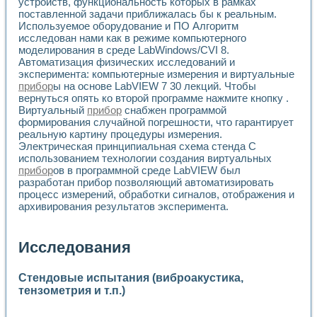
устройств, функциональность которых в рамках
поставленной задачи приближалась бы к реальным.
Используемое оборудование и ПО Алгоритм
исследован нами как в режиме компьютерного
моделирования в среде LabWindows/CVI 8.
Автоматизация физических исследований и
эксперимента: компьютерные измерения и виртуальные
прибор
ы на основе LabVIEW 7 30 лекций. Чтобы
вернуться опять ко второй программе нажмите кнопку .
Виртуальный
прибор
снабжен программой
формирования случайной погрешности, что гарантирует
реальную картину процедуры измерения.
Электрическая принципиальная схема стенда С
использованием технологии создания виртуальных
прибор
ов в программной среде LabVIEW был
разработан прибор позволяющий автоматизировать
процесс измерений, обработки сигналов, отображения и
архивирования результатов эксперимента.
Исследования
Стендовые испытания (виброакустика,
тензометрия и т.п.)