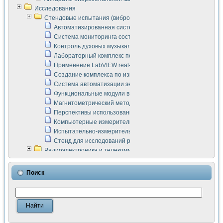
Исследования
Стендовые испытания (виброакустика, тензометрия и т.п.)
Автоматизированная система измерения параметров дизе
Система мониторинга состояния тяговых электродвигателей
Контроль духовых музыкальных инструментов
Лабораторный комплекс по исследованию элементной ба
Применение LabVIEW real-time module для моделирования
Создание комплекса по измерению скорости подвижного с
Система автоматизации экспериментальных исследований 
Функциональные модули в стандарте Nl SCXI для ультраз
Магнитометрический метод в дефектоскопии сварных шво
Перспективы использования машинного зрения в составе
Компьютерные измерительные системы для лабораторных
Испытательно-измерительный комплекс аппаратуры для о
Стенд для исследований рабочих процессов ДВС в динам
Радиоэлектроника и телекоммуникации
LabVIEW в расчетах радиолиний систем передачи данных
Аппаратно-программный комплекс для исследования АЧХ 
Поиск
Виртуальный лабораторный стенд для исследования пар
Измерение шумовых параметров операционных усилител
Измерительный преобразователь на основе цифровой обр
Инструменты для исследования выравнивания электричес
Инструменты для исследования компенсации эхо-сигнало