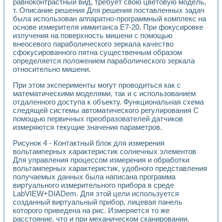
равноконтрастный вид, требует свою цветовую модель,
т. Описание решения Для решения поставленных задач
была использован аппаратно-программный комплекс на
основе измерителя иммитанса Е7-20. При фокусировке
излучения на поверхность мишени с помощью
внеосевого параболического зеркала качество
сфокусированного пятна существенным образом
определяется положением параболического зеркала
относительно мишени.
При этом эксперименты могут проводиться как с
математическими моделями, так и с использованием
отдаленного доступа к объекту. Функциональная схема
следящей системы автоматического регулирования С
помощью первичных преобразователей датчиков
измеряются текущие значения параметров.
Рисунок 4 - Контактный блок для измерения
вольтамперных характеристик солнечных элементов
Для управления процессом измерения и обработки
вольтамперных характеристик, удобного представления
получаемых данных была написана программа
виртуального измерительного прибора в среде
LabVIEW+DIADem. Для этой цели используется
созданный виртуальный прибор, лицевая панель
которого приведена на рис. Измеряется то же
расстояние, что и при механическом сканировании.