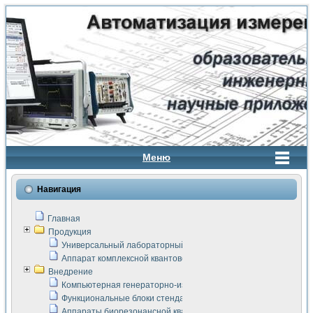
Меню
Навигация
Главная
Продукция
Универсальный лабораторный стенд "Сигнал-USB"
Аппарат комплексной квантовой терапии Интроскан
Внедрение
Компьютерная генераторно-измерительная система
Функциональные блоки стенда "Сигнал-USB"
Аппараты биорезонансной квантовой терапии серии СКАН