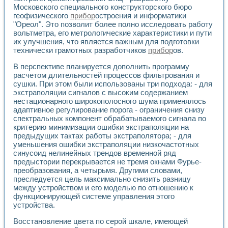
Универсальный стенд для исследования электрических ха
Московского специального конструкторского бюро
Лабораторные практикумы по информационно-измерител
геофизического
прибор
остроения и информатики
Виртуальный измеритель частотных характеристик на осн
"Ореол". Это позволит более полно исследовать работу
Лабораторный практикум по основам теории Коммутации
вольтметра, его метрологические характеристики и пути
Разработка виртуальной лабораторной работы «Имитаци
их улучшения, что является важным для подготовки
Виртуальные практикумы по электротехнике в среде LabV
технически грамотных разработчиков
прибор
ов.
Из опыта внедрения в рамках национального проекта «Об
В перспективе планируется дополнить программу
Исследование эффективности решателей обыкновенных 
расчетом длительностей процессов фильтрования и
Опыт разработки LabVIEW лабораторных практикумов н
сушки. При этом были использованы три подхода: - для
Проблемы повышения качества образования и подготовки
экстраполяции сигналов с высоким содержанием
Развитие LabVIEW лабораторного практикума по электр
нестационарного широкополосного шума применялось
Разработка виртуальной лаборатории по электротехнике 
адаптивное регулирование порога - ограничения снизу
Усовершенствованные алгоритмы частотного анализа для
спектральных компонент обрабатываемого сигнала по
Об опыте работы учебного центра «Технологии NATIONAL
критерию минимизации ошибки экстраполяции на
предыдущих тактах работы экстраполятора; - для
Технологии NI в магистерской программе «Прикладная фи
уменьшения ошибки экстраполяции низкочастотных
Система диагностики двигателей постоянного тока
синусоид нелинейных трендов временной ряд
Автоматизированный стенд формирования электромагнитн
предыстории перекрывается не тремя окнами Фурье-
Лабораторный практикум по курсу ИИС на базе оборудов
преобразования, а четырьмя. Другими словами,
Партнеры
преследуется цель максимально снизить разницу
Академические и отраслевые институты
между устройством и его моделью по отношению к
Учебные заведения
функционирующей системе управления этого
Бизнес
устройства.
Контакты
Восстановление цвета по серой шкале, имеющей