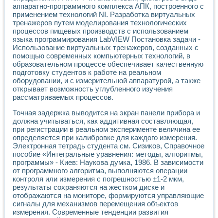
Разработка виртуальных тренажеров путем моделировани
аппаратно-программного комплекса АПК, построенного с
Система блокировок, сигнализации и защиты ускорителя 
применением технологий NI. Разработка виртуальных
Система сбора данных и управления процессом цементир
тренажеров путем моделирования технологических
Управление температурой газовой среды специальной ба
процессов пищевых производств с использованием
Разработка программного обеспечения с использованием
языка программирования LabVIEW Постановка задачи -
Использование виртуальных тренажеров, созданных с
Использование технологий NATIONAL INSTRUMENTS при ра
помощью современных компьютерных технологий, в
Оборудование для промышленной термотрансферной мар
образовательном процессе обеспечивает качественную
Автоматизация реометрических исследований на базе La
подготовку студентов к работе на реальном
Применение измерителя иммитанса для исследова¬ния эле
оборудовании, и с измерительной аппаратурой, а также
Исследование электромагнитных переходных процессов при
открывает возможность углубленного изучения
Стенд для исследования электрических переходных харак
рассматриваемых процессов.
Автоматизация контроля сварных швов на базе техноло
Точная задержка выводится на экран панели прибора и
Измерительный контроль с применением неиндустриальны
должна учитываться, как аддитивная составляющая,
Моделирование надежности и эффективности систем упра
при регистрации в реальном эксперименте величина ее
Лабораторные практикумы и учебные стенды
определяется при калибровке для каждого измерения.
Автоматизация лабораторного стенда по измерению проф
Электронная тетрадь студента см. Сизиков, Справочное
Автоматизированные лабораторные комплексы для вузов,
пособие «Интегральные уравнения: методы, алгоритмы,
Виртуальный прибор для исследования нелинейных рези
программы» - Киев: Наукова думка, 1986. В зависимости
Использование виртуальных приборов в процесе изучения
от программного алгоритма, выполняются операции
Использование программ ELECTRONICS WORKBENCH-MULTI
контроля или измерения с погрешностью ±1-2 мкм,
Лабораторный практикум по дисциплине «Цифровые вычис
результаты сохраняются на жестком диске и
отображаются на мониторе, формируются управляющие
Лабораторный практикум по ИНС на основе LabVIEW
сигналы для механизмов перемещения объектов
Лабораторный практикум по основам теории коммутации
измерения. Современные тенденции развития
Опыт использования NI LabVIEW для создания лабораторн