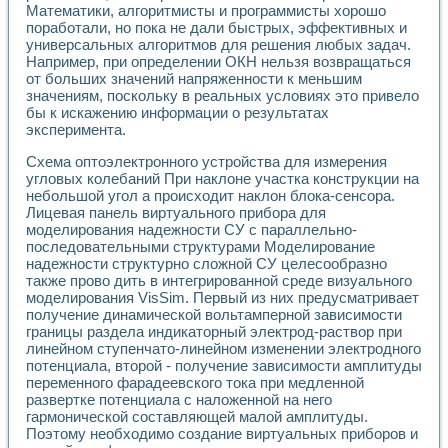
Математики, алгоритмисты и программисты хорошо
поработали, но пока не дали быстрых, эффективных и
универсальных алгоритмов для решения любых задач.
Например, при определении ОКН нельзя возвращаться
от больших значений напряженности к меньшим
значениям, поскольку в реальных условиях это привело
бы к искажению информации о результатах
эксперимента.
Схема оптоэлектронного устройства для измерения
угловых колебаний При наклоне участка конструкции на
небольшой угол а происходит наклон блока-сенсора.
Лицевая панель виртуального прибора для
моделирования надежности СУ с параллельно-
последовательными структурами Моделирование
надежности структурно сложной СУ целесообразно
также прово дить в интегрированной среде визуального
моделирования VisSim. Первый из них предусматривает
получение динамической вольтамперной зависимости
границы раздела индикаторный электрод-раствор при
линейном ступенчато-линейном изменении электродного
потенциала, второй - получение зависимости амплитуды
переменного фарадеевского тока при медленной
развертке потенциала с наложенной на него
гармонической составляющей малой амплитуды.
Поэтому необходимо создание виртуальных приборов и