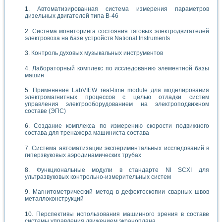
Автоматизированная система измерения параметров
дизельных двигателей типа В-46
Система мониторинга состояния тяговых электродвигателей
электровоза на базе устройств National Instruments
Контроль духовых музыкальных инструментов
Лабораторный комплекс по исследованию элементной базы
машин
Применение LabVIEW real-time module для моделирования
электромагнитных процессов с целью отладки систем
управления электрооборудованием на электроподвижном
составе (ЭПС)
Создание комплекса по измерению скорости подвижного
состава для тренажера машиниста состава
Система автоматизации экспериментальных исследований в
гиперзвуковых аэродинамических трубах
Функциональные модули в стандарте Nl SCXI для
ультразвуковых контрольно-измерительных систем
Магнитометрический метод в дефектоскопии сварных швов
металлоконструкций
Перспективы использования машинного зрения в составе
системы управления движением экраноплана