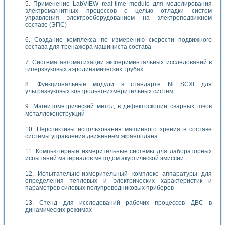
Применение LabVIEW real-time module для моделирования
электромагнитных процессов с целью отладки систем
управления электрооборудованием на электроподвижном
составе (ЭПС)
Создание комплекса по измерению скорости подвижного
состава для тренажера машиниста состава
Система автоматизации экспериментальных исследований в
гиперзвуковых аэродинамических трубах
Функциональные модули в стандарте Nl SCXI для
ультразвуковых контрольно-измерительных систем
Магнитометрический метод в дефектоскопии сварных швов
металлоконструкций
Перспективы использования машинного зрения в составе
системы управления движением экраноплана
Компьютерные измерительные системы для лабораторных
испытаний материалов методом акустической эмиссии
Испытательно-измерительный комплекс аппаратуры для
определения тепловых и электрических характеристик и
параметров силовых полупроводниковых приборов
Стенд для исследований рабочих процессов ДВС в
динамических режимах