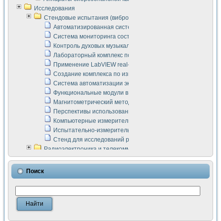
Исследования
Стендовые испытания (виброакустика, тензометрия и т.п.)
Автоматизированная система измерения параметров дизе
Система мониторинга состояния тяговых электродвигателей
Контроль духовых музыкальных инструментов
Лабораторный комплекс по исследованию элементной ба
Применение LabVIEW real-time module для моделирования
Создание комплекса по измерению скорости подвижного с
Система автоматизации экспериментальных исследований 
Функциональные модули в стандарте Nl SCXI для ультраз
Магнитометрический метод в дефектоскопии сварных шво
Перспективы использования машинного зрения в составе
Компьютерные измерительные системы для лабораторных
Испытательно-измерительный комплекс аппаратуры для о
Стенд для исследований рабочих процессов ДВС в динам
Радиоэлектроника и телекоммуникации
LabVIEW в расчетах радиолиний систем передачи данных
Аппаратно-программный комплекс для исследования АЧХ 
Поиск
Виртуальный лабораторный стенд для исследования пар
Измерение шумовых параметров операционных усилител
Измерительный преобразователь на основе цифровой обр
Инструменты для исследования выравнивания электричес
Инструменты для исследования компенсации эхо-сигнало