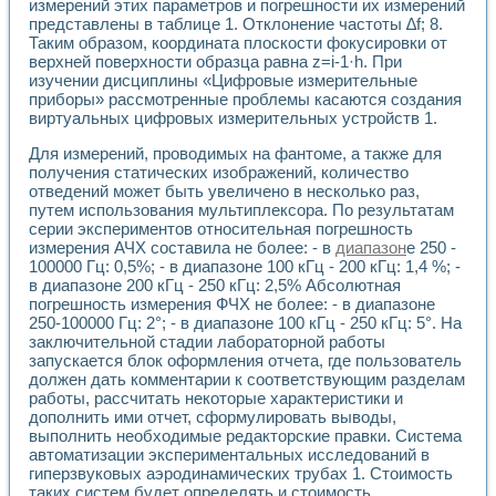
Универсальный стенд для исследования электрических ха
измерений этих параметров и погрешности их измерений
Лабораторные практикумы по информационно-измерител
представлены в таблице 1. Отклонение частоты ∆f; 8.
Таким образом, координата плоскости фокусировки от
Виртуальный измеритель частотных характеристик на осн
верхней поверхности образца равна z=i-1·h. При
Лабораторный практикум по основам теории Коммутации
изучении дисциплины «Цифровые измерительные
Разработка виртуальной лабораторной работы «Имитаци
приборы» рассмотренные проблемы касаются создания
Виртуальные практикумы по электротехнике в среде LabV
виртуальных цифровых измерительных устройств 1.
Из опыта внедрения в рамках национального проекта «Об
Исследование эффективности решателей обыкновенных 
Для измерений, проводимых на фантоме, а также для
Опыт разработки LabVIEW лабораторных практикумов н
получения статических изображений, количество
Проблемы повышения качества образования и подготовки
отведений может быть увеличено в несколько раз,
путем использования мультиплексора. По результатам
Развитие LabVIEW лабораторного практикума по электр
серии экспериментов относительная погрешность
Разработка виртуальной лаборатории по электротехнике 
измерения АЧХ составила не более: - в
диапазон
е 250 -
Усовершенствованные алгоритмы частотного анализа для
100000 Гц: 0,5%; - в диапазоне 100 кГц - 200 кГц: 1,4 %; -
Об опыте работы учебного центра «Технологии NATIONAL
в диапазоне 200 кГц - 250 кГц: 2,5% Абсолютная
Технологии NI в магистерской программе «Прикладная фи
погрешность измерения ФЧХ не более: - в диапазоне
Система диагностики двигателей постоянного тока
250-100000 Гц: 2°; - в диапазоне 100 кГц - 250 кГц: 5°. На
Автоматизированный стенд формирования электромагнитн
заключительной стадии лабораторной работы
Лабораторный практикум по курсу ИИС на базе оборудов
запускается блок оформления отчета, где пользователь
должен дать комментарии к соответствующим разделам
Партнеры
работы, рассчитать некоторые характеристики и
Академические и отраслевые институты
дополнить ими отчет, сформулировать выводы,
Учебные заведения
выполнить необходимые редакторские правки. Система
Бизнес
автоматизации экспериментальных исследований в
Контакты
гиперзвуковых аэродинамических трубах 1. Стоимость
таких систем будет определять и стоимость