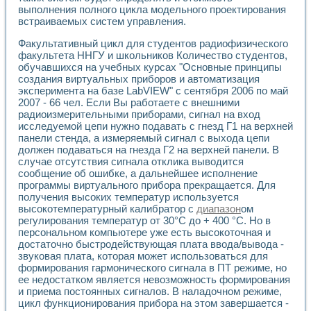
выполнения полного цикла модельного проектирования
встраиваемых систем управления.
Факультативный цикл для студентов радиофизического
факультета ННГУ и школьников Количество студентов,
обучавшихся на учебных курсах "Основные принципы
создания виртуальных приборов и автоматизация
эксперимента на базе LabVIEW" с сентября 2006 по май
2007 - 66 чел. Если Вы работаете с внешними
радиоизмерительными приборами, сигнал на вход
исследуемой цепи нужно подавать с гнезд Г1 на верхней
панели стенда, а измеряемый сигнал с выхода цепи
должен подаваться на гнезда Г2 на верхней панели. В
случае отсутствия сигнала отклика выводится
сообщение об ошибке, а дальнейшее исполнение
программы виртуального прибора прекращается. Для
получения высоких температур используется
высокотемпературный калибратор с
диапазон
ом
регулирования температур от 30°С до + 400 °С. Но в
персональном компьютере уже есть высокоточная и
достаточно быстродействующая плата ввода/вывода -
звуковая плата, которая может использоваться для
формирования гармонического сигнала в ПТ режиме, но
ее недостатком является невозможность формирования
и приема постоянных сигналов. В наладочном режиме,
цикл функционирования прибора на этом завершается -