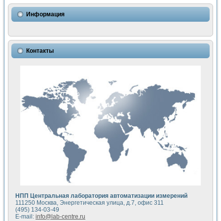
Использование NI LabVIEW для математического моделир
Исследовние возможности создания измерителя ВАХ фото
Информация
Математическое моделирование генератора сигналов - и
Моделирование и экспериментальное исследование линей
Применение осциллографического модуля с высоким разр
Симуляция отклика импульсного радиолокационного сигнал
Контакты
Автоматизация формирования уравнений состояния для и
Блок гальванической развязки для устройства сбора данн
Разработка автоматизированного стенда для измерения о
Применение среды LabVIEW для построения картины возб
Портативная система для определения показателей качес
Использование LabVIEW для управления источником пит
Устройство для снятия вольт-амперных характеристик со
Передовые научные технологии: нано-, фемто-, биотехнологи
Автоматизированная установка по измерению временных 
Автоматизированный лабораторный комплекс на базе Lab
Визуализация моделирования и оптимизации тепловой об
Виртуальный прибор для исследования функциональных в
Исследование возможности создания экономичного виртуа
Исследование кинетики движения макрочастиц в упорядо
Комплекс автоматизированной диагностики крови
НПП Центральная лаборатория автоматизации измерений
Метод прогнозирования свойств дисперсных продуктов п
111250 Москва, Энергетическая улица, д.7, офис 311
Недорогая система управления сверхпроводящим соленои
(495) 134-03-49
E-mail:
info@lab-centre.ru
Применение технологий NI в курсе экспериментальной фи