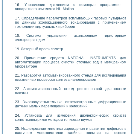
Управление движением с помощью программно -
аппаратного комплекса NI - Motion
Определение параметров всплывающих газовых пузырьков
по данным эхолокационного зондирования с применением
технологии виртуальных приборов
Система управления асинхронным тиристорным
электроприводом
Лазерный профилометр
Применение средств NATIONAL INSTRUMENTS для
автоматизации процесса очистки сточных вод в мембранном
биореакторе
Разработка автоматизированного стенда для исследования
плазменных процессов синтеза нанопорошков
Автоматизированный стенд рентгеновской диагностики
плазмы
Высокочувствительные оптоэлектронные дифракционные
датчики малых перемещений и колебаний
Установка для измерения диэлектрических свойств
сегнетоэлектриков методом тепловых шумов
Исследование кинетики зарождения и развития дефектов в
растущем монокристалле карбида кремния на основе