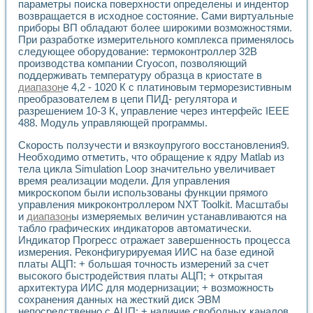
параметры поиска поверхности определены и индентор
возвращается в исходное состояние. Сами виртуальные
приборы ВП обладают более широкими возможностями.
При разработке измерительного комплекса применялось
следующее оборудование: термоконтроллер 32В
производства компании Сгуосоп, позволяющий
поддерживать температуру образца в криостате в
диапазон
е 4,2 - 1020 К с платиновым терморезистивным
преобразователем в цепи ПИД- регулятора и
разрешением 10-3 К, управление через интерфейс IEEE
488. Модуль управляющей программы.
Скорость ползучести и вязкоупругого восстановления9.
Необходимо отметить, что обращение к ядру Matlab из
тела цикла Simulation Loop значительно увеличивает
время реализации модели. Для управления
микроскопом были использованы функции прямого
управления микроконтроллером NXT Toolkit. Масштабы
и
диапазон
ы измеряемых величин устанавливаются на
табло графических индикаторов автоматически.
Индикатор Прогресс отражает завершенность процесса
измерения. Реконфигурируемая ИИС на базе единой
платы АЦП: + большая точность измерений за счет
высокого быстродействия платы АЦП; + открытая
архитектура ИИС для модернизации; + возможность
сохранения данных на жесткий диск ЭВМ
непосредственно с АЦП; + наличие свободных каналов