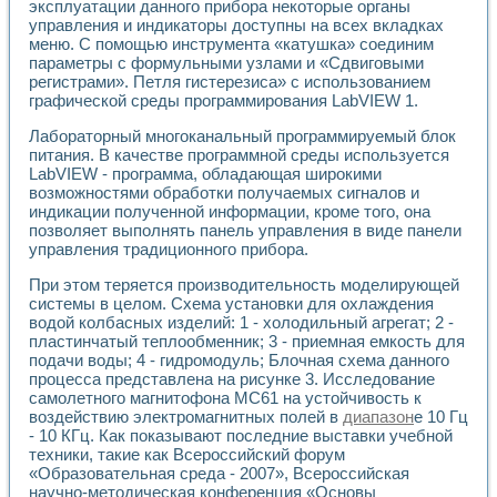
Разработка виртуальных тренажеров путем моделировани
эксплуатации данного прибора некоторые органы
управления и индикаторы доступны на всех вкладках
Система блокировок, сигнализации и защиты ускорителя 
меню. С помощью инструмента «катушка» соединим
Система сбора данных и управления процессом цементир
параметры с формульными узлами и «Сдвиговыми
Управление температурой газовой среды специальной ба
регистрами». Петля гистерезиса» с использованием
Разработка программного обеспечения с использованием
графической среды программирования LabVIEW 1.
Использование технологий NATIONAL INSTRUMENTS при ра
Оборудование для промышленной термотрансферной мар
Лабораторный многоканальный программируемый блок
Автоматизация реометрических исследований на базе La
питания. В качестве программной среды используется
Применение измерителя иммитанса для исследова¬ния эле
LabVIEW - программа, обладающая широкими
возможностями обработки получаемых сигналов и
Исследование электромагнитных переходных процессов при
индикации полученной информации, кроме того, она
Стенд для исследования электрических переходных харак
позволяет выполнять панель управления в виде панели
Автоматизация контроля сварных швов на базе техноло
управления традиционного прибора.
Измерительный контроль с применением неиндустриальны
Моделирование надежности и эффективности систем упра
При этом теряется производительность моделирующей
Лабораторные практикумы и учебные стенды
системы в целом. Схема установки для охлаждения
Автоматизация лабораторного стенда по измерению проф
водой колбасных изделий: 1 - холодильный агрегат; 2 -
пластинчатый теплообменник; 3 - приемная емкость для
Автоматизированные лабораторные комплексы для вузов,
подачи воды; 4 - гидромодуль; Блочная схема данного
Виртуальный прибор для исследования нелинейных рези
процесса представлена на рисунке 3. Исследование
Использование виртуальных приборов в процесе изучения
самолетного магнитофона МС61 на устойчивость к
Использование программ ELECTRONICS WORKBENCH-MULTI
воздействию электромагнитных полей в
диапазон
е 10 Гц
Лабораторный практикум по дисциплине «Цифровые вычис
- 10 КГц. Как показывают последние выставки учебной
Лабораторный практикум по ИНС на основе LabVIEW
техники, такие как Всероссийский форум
Лабораторный практикум по основам теории коммутации
«Образовательная среда - 2007», Всероссийская
Опыт использования NI LabVIEW для создания лабораторн
научно-методическая конференция «Основы