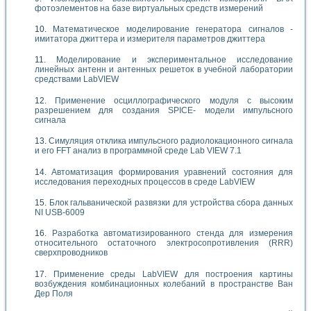
фотоэлементов на базе виртуальных средств измерений
Математическое моделирование генератора сигналов -
имитатора джиттера и измерителя параметров джиттера
Моделирование и экспериментальное исследование
линейных антенн и антенных решеток в учебной лаборатории
средствами LabVIEW
Применение осциллографического модуля с высоким
разрешением для создания SPICE- модели импульсного
сигнала
Симуляция отклика импульсного радиолокационного сигнала
и его FFT анализ в программной среде Lab VIEW 7.1
Автоматизация формирования уравнений состояния для
исследования переходных процессов в среде LabVIEW
Блок гальванической развязки для устройства сбора данных
NI USB-6009
Разработка автоматизированного стенда для измерения
относительного остаточного электросопротивления (RRR)
сверхпроводников
Применение среды LabVIEW для построения картины
возбуждения комбинационных колебаний в пространстве Ван
Дер Поля