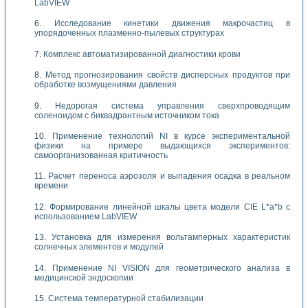
LabVIEW
Исследование кинетики движения макрочастиц в
упорядоченных плазменно-пылевых структурах
Комплекс автоматизированной диагностики крови
Метод прогнозирования свойств дисперсных продуктов при
обработке возмущениями давления
Недорогая система управления сверхпроводящим
соленоидом с биквадрантным источником тока
Применение технологий NI в курсе экспериментальной
физики на примере выдающихся экспериментов:
самоорганизованная критичность
Расчет переноса аэрозоля и выпадения осадка в реальном
времени
Формирование линейной шкалы цвета модели CIE L*a*b с
использованием LabVIEW
Установка для измерения вольтамперных характеристик
солнечных элементов и модулей
Применение NI VISION для геометрического анализа в
медицинской эндоскопии
Система температурной стабилизации