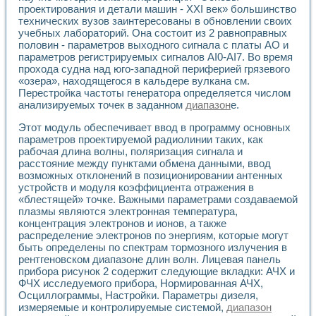
Применение LabVIEW для исследования течения в расши
проектирования и детали машин - XXI век» большинство
технических вузов заинтересованы в обновлении своих
Создание виртуальной работы «Изучение магнитных свой
учебных лабораторий. Она состоит из 2 равноправных
Обратный маятник
половин - параметров выходного сигнала с платы АО и
Устройство для изучения основ интерфейсов обмена по п
параметров регистрируемых сигналов AI0-AI7. Во время
Лабораторный практикум: изучение адиабатического расш
прохода судна над юго-западной периферией грязевого
Стенд для исследования электрических переходных харак
«озера», находящегося в кальдере вулкана см.
Система статистической обработки результатов измерите
Перестройка частоты генератора определяется числом
Автоматизация лазерно-плазменных измерений с помощ
анализируемых точек в заданном
диапазон
е.
Модельно-измерительный комплекс. Назначение. Состав.
Этот модуль обеспечивает ввод в программу основных
Использование технологий NATIONAL INSTRUMENTS для с
параметров проектируемой радиолинии таких, как
Учебный практикум "Спектральный и корреляционный ана
рабочая длина волны, поляризация сигнала и
Учебный стенд для исследования принципа действия унив
расстояние между пунктами обмена данными, ввод
Оборудование и программное обеспечение учебных лабор
возможных отклонений в позиционировании антенных
Виртуальный лабораторный практикум для изучения техн
устройств и модуля коэффициента отражения в
Управление роботом ТУР-10 средствами LabVIEW
«блестящей» точке. Важными параметрами создаваемой
Аппаратно-программный комплекс для исследования АЧХ 
плазмы являются электронная температура,
Автоматизированный дистанционный лабораторный практи
концентрация электронов и ионов, а также
распределение электронов по энергиям, которые могут
Исследование возможности реставрации одномерных сигн
быть определены по спектрам тормозного излучения в
Использование технологий NATIONAL INSTRUMENTS в оп
рентгеновском диапазоне длин волн. Лицевая панель
Разработка модификаций алгоритма полигармонической э
прибора рисунок 2 содержит следующие вкладки: АЧХ и
Учебный стенд для исследования принципа действия унив
ФЧХ исследуемого прибора, Нормированная АЧХ,
Виртуальная система поддержки принимаемых решений в
Осциллограммы, Настройки. Параметры дизеля,
Преемственность дисциплин «Моделирование систем» и «
измеряемые и контролируемые системой,
диапазон