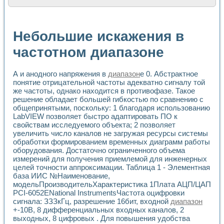
Расчет переноса аэрозоля и выпадения осадка в реально
Формирование линейной шкалы цвета модели CIE L*a*b с
Установка для измерения вольтамперных характеристик с
Небольшие искажения в
Применение NI VISION для геометрического анализа в ме
Система температурной стабилизации
частотном диапазоне
Управление движением с помощью программно - аппаратног
Определение параметров всплывающих газовых пузырьков
А и анодного напряжения в
диапазон
е 0. Абстрактное
Система управления асинхронным тиристорным электроп
понятие отрицательной частоты адекватно сигналу той
Лазерный профилометр
же частоты, однако находится в противофазе. Такое
Применение средств NATIONAL INSTRUMENTS для автомат
решение обладает большей гибкостью по сравнению с
Разработка автоматизированного стенда для исследован
общепринятыми, поскольку: 1 благодаря использованию
Автоматизированный стенд рентгеновской диагностики п
LabVIEW позволяет быстро адаптировать ПО к
Высокочувствительные оптоэлектронные дифракционные 
свойствам исследуемого объекта; 2 позволяет
Установка для измерения диэлектрических свойств сегне
увеличить число каналов не загружая ресурсы системы
Исследование кинетики зарождения и развития дефектов 
обработки формированием временных диаграмм работы
Лабораторный электрический импедансный томограф на б
оборудования. Достаточно ограниченного объема
измерений для получения приемлемой для инженерных
Микрозондовая система для характеризации механических
целей точности аппроксимации. Таблица 1 - Элементная
Метод траекторий в исследовании металлообрабатывающ
база ИИС №Наименование,
Промышленная автоматизация
модельПроизводительХарактеристика 1Плата АЦП/ЦАП
Автоматизация технологических процессов получения дис
PCI-6052ENational InstrumentsЧастота оцифровки
Использование систем технического зрения для контроля
сигнала: ЗЗЗкГц, разрешение 16бит, входной
диапазон
Исследование электромагнитных переходных процессов при
+-10В, 8 дифференциальных входных каналов, 2
Применение LabVIEW при разработке обучающих информа
выходных, 8 цифровых . Для повышения удобства