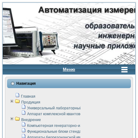
Меню
Навигация
Главная
Продукция
Универсальный лабораторный стенд "Сигнал-USB"
Аппарат комплексной квантовой терапии Интроскан
Внедрение
Компьютерная генераторно-измерительная система
Функциональные блоки стенда "Сигнал-USB"
Аппараты биорезонансной квантовой терапии серии СКАН