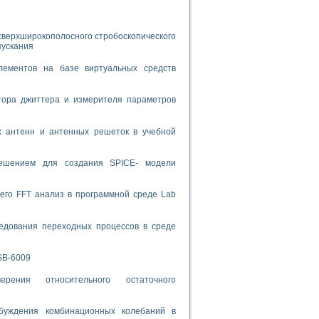
спользованием графической среды программирования LabVIEW
сверхширокополосного стробоскопического
пускания
 устройства по интерфейсу RS232
лементов на базе виртуальных средств
тора джиттера и измерителя параметров
орного практикума
х антенн и антенных решеток в учебной
решением для создания SPICE- модели
ческих монокристаллов
его FFT анализ в программной среде Lab
лы»
едования переходных процессов в среде
экстраполяции
SB-6009
рения относительного остаточного
тв управления»
буждения комбинационных колебаний в