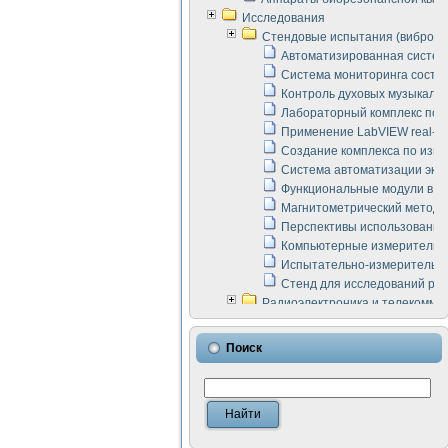
Исследования
Стендовые испытания (виброакус
Автоматизированная систем
Система мониторинга состоян
Контроль духовых музыкаль
Лабораторный комплекс по 
Применение LabVIEW real-ti
Создание комплекса по изме
Система автоматизации эксп
Функциональные модули в ст
Магнитометрический метод 
Перспективы использования
Компьютерные измерительны
Испытательно-измерительны
Стенд для исследований раб
Радиоэлектроника и телекомму
LabVIEW в расчетах радиол
Аппаратно-программный ком
Поиск
Виртуальный лабораторный 
Измерение шумовых параме
Измерительный преобразова
Инструменты для исследова
Инструменты для исследова