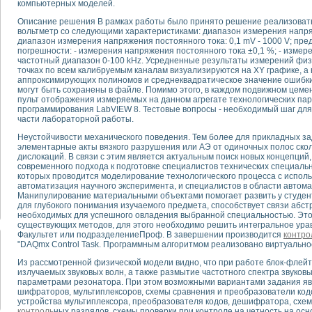
компьютерных моделей.
Описание решения В рамках работы было принято решение реализоват
тика, тензометрия и т.п.)
вольтметр со следующими характеристиками: диапазон измерения напряж
а измерения параметров дизельных двигателей типа В-46
диапазон измерения напряжения постоянного тока: 0,1 mV - 1000 V; пр
погрешности: - измерения напряжения постоянного тока ±0,1 %; - измер
ия тяговых электродвигателей электровоза на базе устройств National Instr
частотный диапазон 0-100 kHz. Усредненные результаты измерений физ
ных инструментов
точках по всем калибруемым каналам визуализируются на XY графике,
исследованию элементной базы машин
аппроксимирующих полиномов и среднеквадратическое значение ошибки
могут быть сохранены в файле. Помимо этого, в каждом подвижном цеме
me module для моделирования электромагнитных процессов с целью отладки
пульт отображения измеряемых на данном агрегате технологических па
рению скорости подвижного состава для тренажера машиниста состава
программирования LabVIEW 8. Тестовые вопросы - необходимый шаг для
ериментальных исследований в гиперзвуковых аэродинамических трубах
части лабораторной работы.
андарте Nl SCXI для ультразвуковых контрольно-измерительных систем
Неустойчивости механического поведения. Тем более для прикладных з
в дефектоскопии сварных швов металлоконструкций
элементарные акты вязкого разрушения или АЭ от одиночных полос скол
дислокаций. В связи с этим является актуальным поиск новых концепци
 машинного зрения в составе системы управления движением экраноплана
современного подхода к подготовке специалистов технических специальн
е системы для лабораторных испытаний материалов методом акустической
которых проводится моделирование технологического процесса с испо
й комплекс аппаратуры для определения тепловых и электрических характе
автоматизация научного эксперимента, и специалистов в области автома
Манипулирование материальными объектами помогает развить у студен
очих процессов ДВС в динамических режимах
для глубокого понимания изучаемого предмета, способствует связи абс
никации
необходимых для успешного овладения выбранной специальностью. Эт
иний систем передачи данных
существующих методов, для этого необходимо решить интегральное урав
Факультет или подразделениеПроф. В завершении производится
контро
плекс для исследования АЧХ и ФЧХ активных фильтров
"DAQmx Control Task. Программным алгоритмом реализовано виртуально
стенд для исследования параметров двухполюсников резонансным методом
Из рассмотренной физической модели видно, что при работе блок-флей
тров операционных усилителей с применением аппаратно-программных ср
излучаемых звуковых волн, а также размытие частотного спектра звуков
тель на основе цифровой обработки выборок мгновенных значений
параметрами резонатора. При этом возможными вариантами задания я
ния выравнивания электрических каналов
шифраторов, мультиплексоров, схемы сравнения и преобразователи код
устройства мультиплексора, преобразователя кодов, дешифратора, схе
ния компенсации эхо-сигналов
контроль
ных разрядов, схемы проверки при контроле на четность на ос