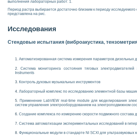
выполнения лабораторных работ: 1.
 выпадения осадка в реальном времени
Период растра выбирается достаточно близким к периоду исследуемого
лы цвета модели CIE L*a*b с использованием LabVIEW
представлена на рис.
льтамперных характеристик солнечных элементов и модулей
еометрического анализа в медицинской эндоскопии
Исследования
билизации
ощью программно - аппаратного комплекса NI - Motion
плывающих газовых пузырьков по данным эхолокационного зондирования с 
Стендовые испытания (виброакустика, тензометрия и
онным тиристорным электроприводом
AL INSTRUMENTS для автоматизации процесса очистки сточных вод в мемб
Автоматизированная система измерения параметров дизельных д
нного стенда для исследования плазменных процессов синтеза нанопорошко
Система мониторинга состояния тяговых электродвигателей э
рентгеновской диагностики плазмы
Instruments
электронные дифракционные датчики малых перемещений и колебаний
электрических свойств сегнетоэлектриков методом тепловых шумов
Контроль духовых музыкальных инструментов
ждения и развития дефектов в растущем монокристалле карбида кремния на
Лабораторный комплекс по исследованию элементной базы маши
й импедансный томограф на базе платы сбора данных PCI 6052E
характеризации механических свойств материалов в наношкале
Применение LabVIEW real-time module для моделирования элек
овании металлообрабатывающих станков
систем управления электрооборудованием на электроподвижном со
Создание комплекса по измерению скорости подвижного состава 
ких процессов получения дисперсных продуктов на основе виртуальных при
ческого зрения для контроля образцов
Система автоматизации экспериментальных исследований в гипер
ных переходных процессов при коротких замыканиях в узлах электрических н
зработке обучающих информационных систем и тренажеров для персонала 
Функциональные модули в стандарте Nl SCXI для ультразвуковых