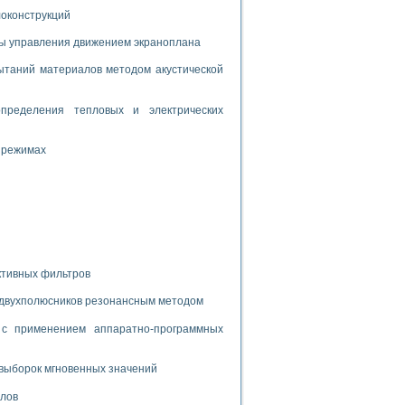
дств с использованием языка программирования LabVIEW
локонструкций
мы управления движением экраноплана
таний материалов методом акустической
W для моделирования типовых химико-технологических процессов
 исследования средств измерения температуры
пределения тепловых и электрических
ированного карбида кремния (A-SIC:H)
 режимах
агрузок
ммы направленности
ктивных фильтров
 пищевой инженерии
 двухполюсников резонансным методом
жах
с применением аппаратно-программных
неров-неэлектриков
орных комплексов» на основе Multisim
выборок мгновенных значений
алов
чин