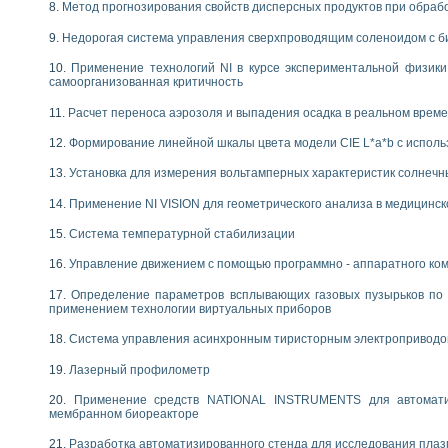
Метод прогнозирования свойств дисперсных продуктов при обра
Недорогая система управления сверхпроводящим соленоидом с б
Применение технологий NI в курсе экспериментальной физик
самоорганизованная критичность
Расчет переноса аэрозоля и выпадения осадка в реальном врем
Формирование линейной шкалы цвета модели CIE L*a*b с испол
Установка для измерения вольтамперных характеристик солнечн
Применение NI VISION для геометрического анализа в медицинск
Система температурной стабилизации
Управление движением с помощью программно - аппаратного комп
Определение параметров всплывающих газовых пузырьков по 
применением технологии виртуальных приборов
Система управления асинхронным тиристорным электропривод
Лазерный профилометр
Применение средств NATIONAL INSTRUMENTS для автоматиз
мембранном биореакторе
Разработка автоматизированного стенда для исследования пла