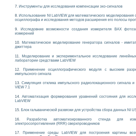
следования течения в расширяющемся канале
Инструменты для исследования компенсации эхо-сигналов
ты «Изучение магнитных свойств ферромагнетиков. Петля гистерезиса» с и
Использование NI LabVIEW для математического моделирования 
осциллографа и исследования методов расширения его полосы про
нов интерфейсов обмена по протоколам RS232 и GPIB / имитатор оконечного
учение адиабатического расширения газов
Исследовние возможности создания измерителя ВАХ фотоэ
ктрических переходных характеристик асинхронных двигателей при пуске
измерений
аботки результатов измерительного экспримента
Математическое моделирование генератора сигналов - имита
азменных измерений с помощью LabVIEW
джиттера
мплекс. Назначение. Состав. Возможности
NATIONAL INSTRUMENTS для создания систем автоматизированного лаборат
Моделирование и экспериментальное исследование линейны
лаборатории средствами LabVIEW
альный и корреляционный анализ"
ания принципа действия универсального цифрового вольтметра
Применение осциллографического модуля с высоким раз
е обеспечение учебных лабораторных стендов
импульсного сигнала
практикум для изучения технологии выращивания полупроводниковых и опти
Симуляция отклика импульсного радиолокационного сигнала и 
 средствами LabVIEW
VIEW 7.1
плекс для исследования АЧХ и ФЧХ активных фильтров
ционный лабораторный практикум по курсу «радиотехнические цепи и сигна
Автоматизация формирования уравнений состояния для иссл
LabVIEW
реставрации одномерных сигналов на основе алгоритма полигармонической 
NATIONAL INSTRUMENTS в операционной системе LINUX
Блок гальванической развязки для устройства сбора данных NI U
горитма полигармонической экстраполяции в среде LabVIEW
ания принципа действия универсального цифрового вольтметра
Разработка автоматизированного стенда для изме
электросопротивления (RRR) сверхпроводников
ржки принимаемых решений в среде LabVIEW
 «Моделирование систем» и «Автоматизация проектирования систем и средс
Применение среды LabVIEW для построения картины воз