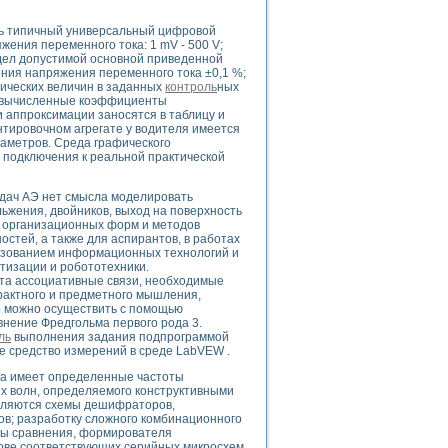
ь типичный универсальный цифровой
ения переменного тока: 1 mV - 500 V;
едел допустимой основной приведенной
ения напряжения переменного тока ±0,1 %;
uments
ических величин в заданных
контроль
ных
 а вычисленные коэффициенты
 аппроксимации заносятся в таблицу и
нтировочном агрегате у водителя имеется
 систем управления электрооборудованием на электроподвижном составе (Э
раметров. Среда графического
 подключения к реальной практической
адач АЭ нет смысла моделировать
ьжения, двойников, выход на поверхность
й, организационных форм и методов
остей, а также для аспирантов, в работах
 эмиссии
льзованием информационных технологий и
ристик и параметров силовых полупроводниковых приборов
тизации и робототехники.
та ассоциативные связи, необходимые
трактного и предметного мышления,
о можно осуществить с помощью
нение Фредгольма первого рода 3.
ль
выполнения задания подпрограммой
е средство измерений в среде LabVEW .
та имеет определенные частоты
едств NATIONAL INSTRUMENTS
ых волн, определяемого конструктивными
вляются схемы дешифраторов,
ов; разработку сложного комбинационного
мы сравнения, формирователя
нове соответствующих серийных микросхем.