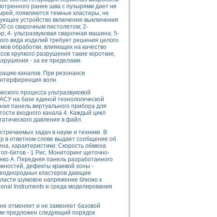
ого осциллографа и исследования методов расширения его полосы пропуска
отренного ранее шва с пузырями дает не
рений
ырей; появляются темные кластеры, не
ирующее устройство включения-выключения
життера
00 со сварочным пистолетом; 2-
боратории средствами LabVIEW
р; 4- ультразвуковая сварочная машина; 5-
ого вида изделий требует решения целого
ого сигнала
мов обработки, влияющих на качество
IEW 7.1
сов хрупкого разрушения такие короткие,
abVIEW
азрушения - за ее пределами.
урацию каналов. При резонансе
ния (RRR) сверхпроводников
интерференция волн.
нстве Ван Дер Поля
еского процесса ультразвуковой
АСУ на базе единой технологической
мная панель виртуального прибора для
тости входного канала 4. Каждый цикл
татического давления в файл.
тречаемых задач в науке и технике. В
ер в ответном слове выдает сообщение об
ена, характеристики: Скорость обмена
нных информационных технологий и программных средств
топ-битов - 1 Рис. Мониторинг щеточно-
енко А. Передняя панель разработанного
страполяции
ужностей, дефекты краевой зоны -
 в среде LabVIEW
 неоднородных кластеров дающие
бласти шумовое напряжение близко к
onal Instruments и среда моделирования
е отменяет и не заменяет базовой
ми предложен следующий порядок
амоорганизованная критичность