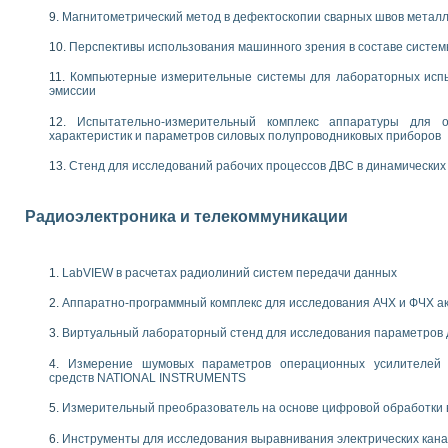
енажеров путем моделирования технологических процессов пищевых произво
Магнитометрический метод в дефектоскопии сварных швов метал
изации и защиты ускорителя ЛУЭ-200
равления процессом цементирования нефтегазовых скважин
Перспективы использования машинного зрения в составе систе
азовой среды специальной барокамеры
Компьютерные измерительные системы для лабораторных испы
еспечения с использованием среды графического программирования LabVIE
эмиссии
NATIONAL INSTRUMENTS при разработке автоматизированного комплекса для
енной термотрансферной маркировки изделий
Испытательно-измерительный комплекс аппаратуры для о
характеристик и параметров силовых полупроводниковых приборов
ких исследований на базе LabVIEW
танса для исследова¬ния электрофизических свойств аморфного гидрогениз
Стенд для исследований рабочих процессов ДВС в динамических
ных переходных процессов при коротких замыканиях в узлах электрических н
ктрических переходных характеристик асинхронных двигателей при пуске
арных швов на базе технологий фирмы NATIONAL INSTRUMENTS
Радиоэлектроника и телекоммуникации
применением неиндустриальных камер в производственных условиях
и эффективности систем управления в интегрированных средах
ебные стенды
LabVIEW в расчетах радиолиний систем передачи данных
го стенда по измерению профиля зеркальной антенны и построению диагра
Аппаратно-программный комплекс для исследования АЧХ и ФЧХ а
торные комплексы для вузов, осуществляющих подготовку специалистов по
следования нелинейных резистивных цепей
Виртуальный лабораторный стенд для исследования параметров
приборов в процесе изучения специальных дисциплин в технических коллед
Измерение шумовых параметров операционных усилителей 
LECTRONICS WORKBENCH-MULTISIM для электротехнической подготовки инже
средств NATIONAL INSTRUMENTS
 дисциплине «Цифровые вычислительные устройства и микропроцессоры приб
 ИНС на основе LabVIEW
Измерительный преобразователь на основе цифровой обработки 
 основам теории коммутации
Инструменты для исследования выравнивания электрических кан
IEW для создания лабораторного практикума по измерениям магнитных вели