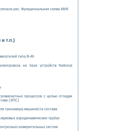
 сигнала рис. Функциональная схема МИК
применением технологии виртуальных приборов
 т.п.)
ранном биореакторе
вигателей типа В-46
в
лектровоза на базе устройств National
 основе акустической эмиссии и лазерной интерферометрии
н
тромагнитных процессов с целью отладки
ставе (ЭПС)
для тренажера машиниста состава
боров
звуковых аэродинамических трубах
агрузок
химических предприятий
 контрольно-измерительных систем