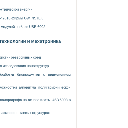
ламп
ектрической энергии
SP 2010 фирмы GW INSTEK
мерения температуры» в среде LabVIEW
х модулей на базе USB-6008
в Нижегородском госуниверситете им. Н.И. Лобачевского
ых систем моделирования
отехнологии и мехатроника
й среде
ристик реверсивных сред
я исследования наноструктур
и информатики
бработки биопродуктов с применением
го образовательного проекта РУДН
ожностей алгоритма полигармонической
 полярографа на основе платы USB 6008 в
плазменно-пылевых структурах