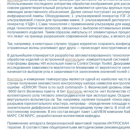
для математического моделирования сверхширокополосного стробоскопическ
Использование последнего алгоритма обработки изображения для рассм
оздания измерителя ВАХ фотоэлементов на базе виртуальных средств изме
совсем удовлетворительный результат: выявляются центры крупных пуз
имеющие качественного объяснения. Далее сигнал поступает на регул
ие генератора сигналов - имитатора джиттера и измерителя параметров д
инфракрасной лампы. Оборудование; 1- ультразвуковой генератор УЗГ-2
нтальное исследование линейных антенн и антенных решеток в учебной ла
ультразвуковой станок для прошивки камня; 3- ультразвуковой диспергато
генератор УЗДН-1 Сама технология с применением ультразвука для кажд
ского модуля с высоким разрешением для создания SPICE- модели импульсн
ряда технологических вопросов, связанных с выбором оптимальных режи
ого радиолокационного сигнала и его FFT анализ в программной среде Lab V
получаемого изделия. Таким образом, импульсы от элементарных процес
я уравнений состояния для исследования переходных процессов в среде L
что лежат на границе разрешения современной аппаратуры, а вязкого р
ки для устройства сбора данных NI USB-6009
Так, например, в некоторых случаях трудно корректно сохранить конфиг
ного стенда для измерения относительного остаточного электросопротивле
отраженные волны усиливают друг друга — происходит конструктивная 
для построения картины возбуждения комбинационных колебаний в простра
В дальнейшем планируется разработка автоматизированного технологич
ределения показателей качества электрической энергии
обработки изделий со встроенной
контроль
но- измерительной системой 
 управления источником питания PSP 2010 фирмы GW INSTEK
платформы фирмы НИ используя пакета Control Design Toolkit. Диаграм
исследования зависимости вероятности блокировки от вероятности заня
т-амперных характеристик солнечных модулей на базе USB-6008
начинается выбором угла и заканчивается занесением значений полей с
 нано-, фемто-, биотехнологии и мехатроника
Контроль
и измерение температуры является одной из наиболее часто вс
вка по измерению временных характеристик реверсивных сред
случае получения неизвестного контроллеру набора символов контролл
торный комплекс на базе LabVIEW для исследования наноструктур
ошибке: «ERROR! There is no such command!» 3. Физический уровень обм
я и оптимизации тепловой обработки биопродуктов с применением совреме
-9600 бит/с Величина пакета -8 бит
Контроль
четности -нет Количество с
коллекторного узла тягового электродвигателя при эксплуатации, Осадч
следования функциональных возможностей алгоритма полигармонической эк
виртуального вольтметра см. Так, например, наличие пузырей -поиск окр
оздания экономичного виртуального полярографа на основе платы USB 6008
разрывов горизонтального кластера, непровар - определение площади
жения макрочастиц в упорядоченных плазменно-пылевых структурах
значительное диффузное рассеяние проходящему пучку света. В этой о
постоянному значению. В его состав входят пакет LabVIEW компании Nati
й диагностики крови
МАРС СМ МАРС, разработанная коллективом кафедры.
йств дисперсных продуктов при обработке возмущениями давления
Применение аппарата биорезонансной квантовой терапии ИНТРОСКАН н
ния сверхпроводящим соленоидом с биквадрантным источником тока
терапии. В соответствии общепринятыми методическими рекомендация
 курсе экспериментальной физики на примере выдающихся экспериментов: с