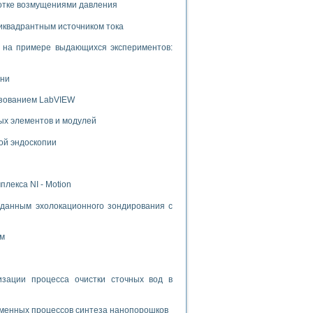
ботке возмущениями давления
иквадрантным источником тока
и на примере выдающихся экспериментов:
ени
ьзованием LabVIEW
ых элементов и модулей
ой эндоскопии
лекса NI - Motion
данным эхолокационного зондирования с
ом
ации процесса очистки сточных вод в
зменных процессов синтеза нанопорошков