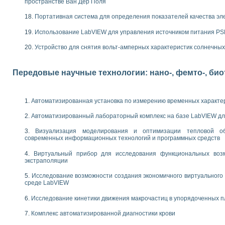
следования электрических характеристик газоразрядных и люминесцентных 
пространстве Ван Дер Поля
по информационно-измерительным системам (ИИС)
Портативная система для определения показателей качества эл
тотных характеристик на основе использования звуковой карты ПК
 основам теории Коммутации
Использование LabVIEW для управления источником питания P
бораторной работы «Имитационное моделирование погрешностей канала из
Устройство для снятия вольт-амперных характеристик солнечны
электротехнике в среде LabVIEW
х национального проекта «Образование» технологий NATIONAL INSTRUMENTS 
ти решателей обыкновенных дифференциальных уравнений инструментальн
Передовые научные технологии: нано-, фемто-, би
абораторных практикумов на кафедре информационных систем МИРЭА
ва образования и подготовки преподавателей для работы в ИКТ насыщенно
рного практикума по электронике кафедры информационных систем МИРЭА
Автоматизированная установка по измерению временных характе
оратории по электротехнике в среде MULTISIM
итмы частотного анализа для LabWindows/CVI и LabVIEW
Автоматизированный лабораторный комплекс на базе LabVIEW дл
центра «Технологии NATIONAL INSTRUMENTS» в ростовском колледже связи 
Визуализация моделирования и оптимизации тепловой о
ой программе «Прикладная физика и физическая информатика» инновационно
современных информационных технологий и программных средств
елей постоянного тока
формирования электромагнитного поля для испытаний изделий авионики
Виртуальный прибор для исследования функциональных возм
экстраполяции
 курсу ИИС на базе оборудования NI CompactDAQ
Исследование возможности создания экономичного виртуального
ституты
среде LabVIEW
Исследование кинетики движения макрочастиц в упорядоченных 
Комплекс автоматизированной диагностики крови