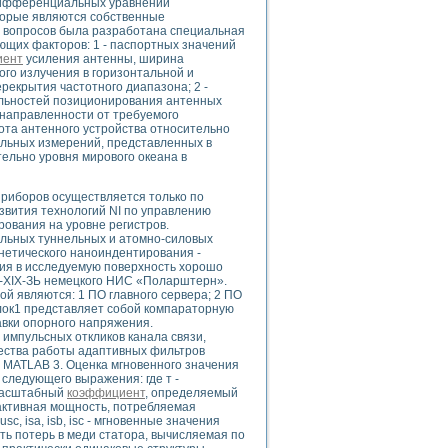
 дифференциальных уравнений
оторые являются собственные
 вопросов была разработана специальная
ющих факторов: 1 - паспортных значений
иент
усиления антенны, ширина
го излучения в горизонтальной и
uments
рекрытия частотного диапазона; 2 -
ильностей позиционирования антенных
 направленности от требуемого
ота антенного устройства относительно
 систем управления электрооборудованием на электроподвижном составе (Э
ельных измерений, представленных в
ельно уровня мирового океана в
риборов осуществляется только по
звития технологий NI по управлению
ования на уровне регистров.
льных туннельных и атомно-силовых
 эмиссии
инетического наноиндентирования -
ристик и параметров силовых полупроводниковых приборов
ия в исследуемую поверхность хорошо
K-XIX-ЗЬ немецкого НИС «Поларштерн».
й являются: 1 ПО главного сервера; 2 ПО
Блок1 представляет собой компараторную
авки опорного напряжения.
импульсных откликов канала связи,
чества работы адаптивных фильтров
 MATLAB 3. Оценка мгновенного значения
следующего выражения: где т -
едств NATIONAL INSTRUMENTS
 масштабный
коэффициент
, определяемый
 активная мощность, потребляемая
c, isa, isb, isc - мгновенные значения
ть потерь в меди статора, вычисляемая по