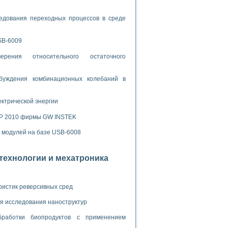
ламп
едования переходных процессов в среде
мерения температуры» в среде LabVIEW
SB-6009
рения относительного остаточного
в Нижегородском госуниверситете им. Н.И. Лобачевского
ых систем моделирования
буждения комбинационных колебаний в
й среде
ектрической энергии
SP 2010 фирмы GW INSTEK
и информатики
х модулей на базе USB-6008
го образовательного проекта РУДН
отехнологии и мехатроника
ристик реверсивных сред
я исследования наноструктур
бработки биопродуктов с применением