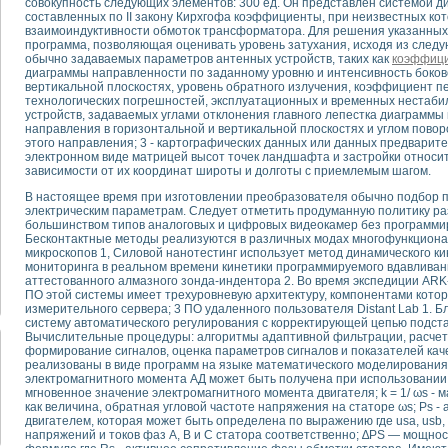
совокупность следующих элементов: 300 ед. Он представлен системой
составленных по II закону Кирхгофа коэффициенты, при неизвестных к
взаимоиндуктивности обмоток трансформатора. Для решения указанных
тика, тензометрия и т.п.)
программа, позволяющая оценивать уровень затухания, исходя из следу
а измерения параметров дизельных двигателей типа В-46
обычно задаваемых параметров антенных устройств, таких как
коэффиц
диаграммы направленности по заданному уровню и интенсивность боково
ия тяговых электродвигателей электровоза на базе устройств National Instr
вертикальной плоскостях, уровень обратного излучения, коэффициент пе
ных инструментов
технологических погрешностей, эксплуатационных и временных нестаб
исследованию элементной базы машин
устройств, задаваемых углами отклонения главного лепестка диаграммы
направления в горизонтальной и вертикальной плоскостях и углом повор
me module для моделирования электромагнитных процессов с целью отладки
этого направления; 3 - картографических данных или данных предварит
рению скорости подвижного состава для тренажера машиниста состава
электронном виде матрицей высот точек ландшафта и застройки относит
ериментальных исследований в гиперзвуковых аэродинамических трубах
зависимости от их координат широты и долготы с приемлемым шагом.
андарте Nl SCXI для ультразвуковых контрольно-измерительных систем
В настоящее время при изготовлении преобразователя обычно подбор п
в дефектоскопии сварных швов металлоконструкций
электрическим параметрам. Следует отметить продуманную политику ра
большинством типов аналоговых и цифровых видеокамер без программир
 машинного зрения в составе системы управления движением экраноплана
Бесконтактные методы реализуются в различных модах многофункциона
е системы для лабораторных испытаний материалов методом акустической
микроскопов 1, Силовой нанотестинг использует метод динамического к
й комплекс аппаратуры для определения тепловых и электрических характе
мониторинга в реальном времени кинетики программируемого вдавливан
аттестованного алмазного зонда-индентора 2. Во время экспедиции AR
очих процессов ДВС в динамических режимах
ПО этой системы имеет трехуровневую архитектуру, компонентами которо
никации
измерительного сервера; 3 ПО удаленного пользователя Distant Lab 1. 
иний систем передачи данных
систему автоматического регулирования с корректирующей цепью подст
Вычислительные процедуры: алгоритмы адаптивной фильтрации, расчет 
плекс для исследования АЧХ и ФЧХ активных фильтров
формирование сигналов, оценка параметров сигналов и показателей ка
стенд для исследования параметров двухполюсников резонансным методом
реализованы в виде программ на языке математического моделирования
электромагнитного момента АД может быть получена при использовании 
тров операционных усилителей с применением аппаратно-программных ср
мгновенное значение электромагнитного момента двигателя; k = 1/ ωs -
тель на основе цифровой обработки выборок мгновенных значений
как величина, обратная угловой частоте напряжения на статоре ωs; Ps -
ния выравнивания электрических каналов
двигателем, которая может быть определена по выражению где usa, usb, us
напряжений и токов фаз А, В и С статора соответственно; ∆PS — мощнос
ния компенсации эхо-сигналов