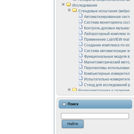
Исследования
Стендовые испытания (виброакус
Автоматизированная систем
Система мониторинга состоян
Контроль духовых музыкаль
Лабораторный комплекс по 
Применение LabVIEW real-ti
Создание комплекса по изме
Система автоматизации эксп
Функциональные модули в ст
Магнитометрический метод 
Перспективы использования
Компьютерные измерительны
Испытательно-измерительны
Стенд для исследований раб
Радиоэлектроника и телекомму
LabVIEW в расчетах радиол
Аппаратно-программный ком
Поиск
Виртуальный лабораторный 
Измерение шумовых параме
Измерительный преобразова
Инструменты для исследова
Инструменты для исследова