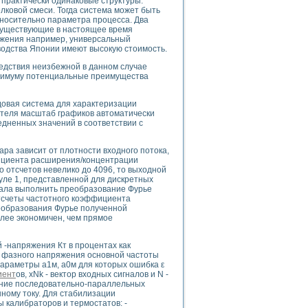
 практически одинаковые структуры.
ого осциллографа и исследования методов расширения его полосы пропуска
ковой смеси. Тогда система может быть
рений
носительно параметра процесса. Два
Существующие в настоящее время
життера
ажения например, универсальный
боратории средствами LabVIEW
одства Японии имеют высокую стоимость.
ого сигнала
едствия неизбежной в данном случае
IEW 7.1
инимуму потенциальные преимущества
abVIEW
довая система для характеризации
ния (RRR) сверхпроводников
ателя масштаб графиков автоматически
нстве Ван Дер Поля
едненных значений в соответствии с
ара зависит от плотности входного потока,
фициента расширения/концентрации
во отсчетов невелико до 4096, то выходной
уле 1, представленной для дискретных
ачала выполнить преобразование Фурье
тсчеты частотного коэффициента
реобразования Фурье полученной
нных информационных технологий и программных средств
олее экономичен, чем прямое
страполяции
 в среде LabVIEW
-напряжения Кт в процентах как
е фазного напряжения основной частоты
параметры a1м, a0м для которых ошибка ε
иент
ов, xNk - вектор входных сигналов и N -
ание последовательно-параллельных
ному току. Для стабилизации
 калибраторов и термостатов: -
амоорганизованная критичность