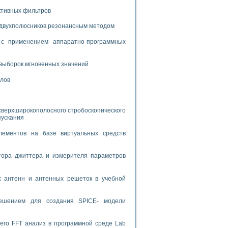
ктивных фильтров
спользованием графической среды программирования LabVIEW
 двухполюсников резонансным методом
 устройства по интерфейсу RS232
с применением аппаратно-программных
выборок мгновенных значений
алов
орного практикума
сверхширокополосного стробоскопического
пускания
ческих монокристаллов
лементов на базе виртуальных средств
тора джиттера и измерителя параметров
лы»
экстраполяции
х антенн и антенных решеток в учебной
решением для создания SPICE- модели
тв управления»
его FFT анализ в программной среде Lab