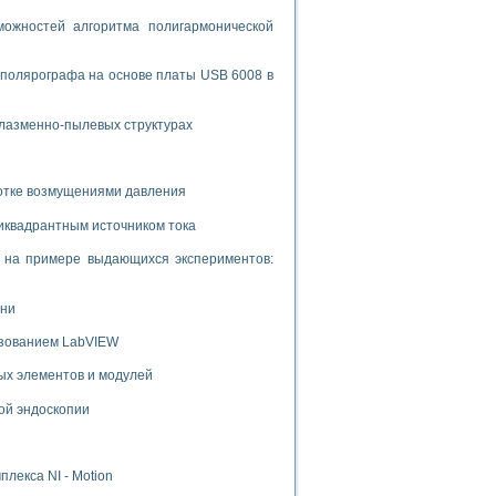
ожностей алгоритма полигармонической
 полярографа на основе платы USB 6008 в
плазменно-пылевых структурах
ботке возмущениями давления
иквадрантным источником тока
и на примере выдающихся экспериментов:
ени
ьзованием LabVIEW
ых элементов и модулей
ой эндоскопии
лекса NI - Motion