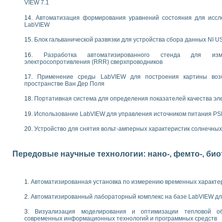
следования электрических характеристик газоразрядных и люминесцентных 
VIEW 7.1
по информационно-измерительным системам (ИИС)
Автоматизация формирования уравнений состояния для иссл
тотных характеристик на основе использования звуковой карты ПК
LabVIEW
 основам теории Коммутации
бораторной работы «Имитационное моделирование погрешностей канала из
Блок гальванической развязки для устройства сбора данных NI U
электротехнике в среде LabVIEW
Разработка автоматизированного стенда для изме
х национального проекта «Образование» технологий NATIONAL INSTRUMENTS 
электросопротивления (RRR) сверхпроводников
ти решателей обыкновенных дифференциальных уравнений инструментальн
абораторных практикумов на кафедре информационных систем МИРЭА
Применение среды LabVIEW для построения картины воз
пространстве Ван Дер Поля
ва образования и подготовки преподавателей для работы в ИКТ насыщенно
рного практикума по электронике кафедры информационных систем МИРЭА
Портативная система для определения показателей качества эл
оратории по электротехнике в среде MULTISIM
итмы частотного анализа для LabWindows/CVI и LabVIEW
Использование LabVIEW для управления источником питания P
центра «Технологии NATIONAL INSTRUMENTS» в ростовском колледже связи 
Устройство для снятия вольт-амперных характеристик солнечны
ой программе «Прикладная физика и физическая информатика» инновационно
елей постоянного тока
формирования электромагнитного поля для испытаний изделий авионики
Передовые научные технологии: нано-, фемто-, би
 курсу ИИС на базе оборудования NI CompactDAQ
ституты
Автоматизированная установка по измерению временных характе
Автоматизированный лабораторный комплекс на базе LabVIEW дл
Визуализация моделирования и оптимизации тепловой о
современных информационных технологий и программных средств