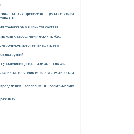
дств с использованием языка программирования LabVIEW
н
тромагнитных процессов с целью отладки
ставе (ЭПС)
W для моделирования типовых химико-технологических процессов
для тренажера машиниста состава
 исследования средств измерения температуры
звуковых аэродинамических трубах
 контрольно-измерительных систем
ированного карбида кремния (A-SIC:H)
агрузок
локонструкций
мы управления движением экраноплана
таний материалов методом акустической
пределения тепловых и электрических
ммы направленности
 пищевой инженерии
 режимах
жах
неров-неэлектриков
орных комплексов» на основе Multisim
чин