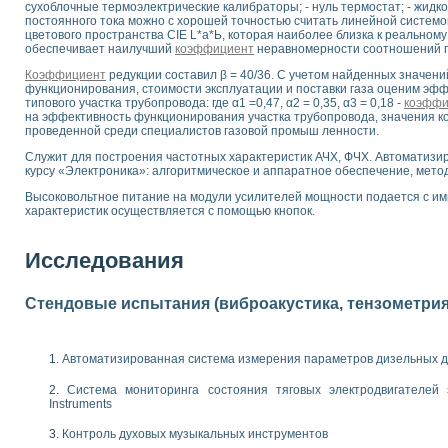
сухоблочные термоэлектрические калибраторы; - нуль термостат; - жидк
 выпадения осадка в реальном времени
постоянного тока можно с хорошей точностью считать линейной системо
лы цвета модели CIE L*a*b с использованием LabVIEW
цветового пространства CIE L*а*Ь, которая наиболее близка к реальном
обеспечивает наилучший
коэффициент
неравномерности соотношений п
льтамперных характеристик солнечных элементов и модулей
еометрического анализа в медицинской эндоскопии
Коэффициент
редукции составил β = 40/36. С учетом найденных значени
функционирования, стоимости эксплуатации и поставки газа оценим эф
билизации
типового участка трубопровода: где α1 =0,47, α2 = 0,35, α3 = 0,18 -
коэффи
ощью программно - аппаратного комплекса NI - Motion
на эффективность функционирования участка трубопровода, значения к
плывающих газовых пузырьков по данным эхолокационного зондирования с 
проведенной среди специалистов газовой промыш ленности.
онным тиристорным электроприводом
Служит для построения частотных характеристик АЧХ, ФЧХ. Автоматиз
курсу «Электроника»: алгоритмическое и аппаратное обеспечение, мето
AL INSTRUMENTS для автоматизации процесса очистки сточных вод в мемб
Высоковольтное питание на модули усилителей мощности подается с им
нного стенда для исследования плазменных процессов синтеза нанопорошко
характеристик осуществляется с помощью кнопок.
рентгеновской диагностики плазмы
электронные дифракционные датчики малых перемещений и колебаний
Исследования
электрических свойств сегнетоэлектриков методом тепловых шумов
ждения и развития дефектов в растущем монокристалле карбида кремния на
й импедансный томограф на базе платы сбора данных PCI 6052E
Стендовые испытания (виброакустика, тензометрия и
характеризации механических свойств материалов в наношкале
овании металлообрабатывающих станков
Автоматизированная система измерения параметров дизельных д
ких процессов получения дисперсных продуктов на основе виртуальных при
Система мониторинга состояния тяговых электродвигателей э
ческого зрения для контроля образцов
Instruments
ных переходных процессов при коротких замыканиях в узлах электрических н
зработке обучающих информационных систем и тренажеров для персонала 
Контроль духовых музыкальных инструментов