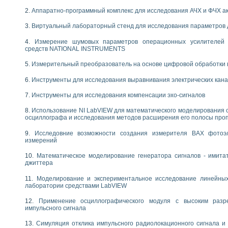
следования течения в расширяющемся канале
Аппаратно-программный комплекс для исследования АЧХ и ФЧХ а
ты «Изучение магнитных свойств ферромагнетиков. Петля гистерезиса» с и
Виртуальный лабораторный стенд для исследования параметров
нов интерфейсов обмена по протоколам RS232 и GPIB / имитатор оконечного
Измерение шумовых параметров операционных усилителей 
учение адиабатического расширения газов
средств NATIONAL INSTRUMENTS
ктрических переходных характеристик асинхронных двигателей при пуске
аботки результатов измерительного экспримента
Измерительный преобразователь на основе цифровой обработки 
азменных измерений с помощью LabVIEW
Инструменты для исследования выравнивания электрических кан
мплекс. Назначение. Состав. Возможности
NATIONAL INSTRUMENTS для создания систем автоматизированного лаборат
Инструменты для исследования компенсации эхо-сигналов
альный и корреляционный анализ"
Использование NI LabVIEW для математического моделирования 
ания принципа действия универсального цифрового вольтметра
осциллографа и исследования методов расширения его полосы про
е обеспечение учебных лабораторных стендов
практикум для изучения технологии выращивания полупроводниковых и опти
Исследовние возможности создания измерителя ВАХ фотоэ
измерений
 средствами LabVIEW
плекс для исследования АЧХ и ФЧХ активных фильтров
Математическое моделирование генератора сигналов - имита
ционный лабораторный практикум по курсу «радиотехнические цепи и сигна
джиттера
реставрации одномерных сигналов на основе алгоритма полигармонической 
Моделирование и экспериментальное исследование линейны
NATIONAL INSTRUMENTS в операционной системе LINUX
лаборатории средствами LabVIEW
горитма полигармонической экстраполяции в среде LabVIEW
ания принципа действия универсального цифрового вольтметра
Применение осциллографического модуля с высоким раз
импульсного сигнала
ржки принимаемых решений в среде LabVIEW
 «Моделирование систем» и «Автоматизация проектирования систем и средс
Симуляция отклика импульсного радиолокационного сигнала и 