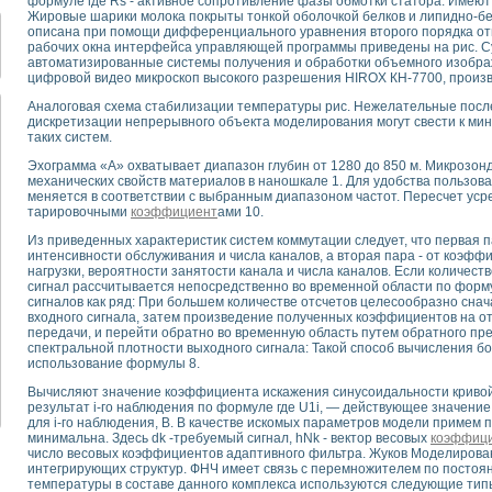
формуле где Rs - активное сопротивление фазы обмотки статора. Имеют
для математического моделирования сверхширокополосного стробоскопическ
Жировые шарики молока покрыты тонкой оболочкой белков и липидно-бел
оздания измерителя ВАХ фотоэлементов на базе виртуальных средств изме
описана при помощи дифференциального уравнения второго порядка от
рабочих окна интерфейса управляющей программы приведены на рис. 
ие генератора сигналов - имитатора джиттера и измерителя параметров д
автоматизированные системы получения и обработки объемного изобр
нтальное исследование линейных антенн и антенных решеток в учебной ла
цифровой видео микроскоп высокого разрешения HIROX КН-7700, произв
ского модуля с высоким разрешением для создания SPICE- модели импульсн
Аналоговая схема стабилизации температуры рис. Нежелательные посл
ого радиолокационного сигнала и его FFT анализ в программной среде Lab V
дискретизации непрерывного объекта моделирования могут свести к м
я уравнений состояния для исследования переходных процессов в среде L
таких систем.
ки для устройства сбора данных NI USB-6009
Эхограмма «А» охватывает диапазон глубин от 1280 до 850 м. Микрозон
ного стенда для измерения относительного остаточного электросопротивле
механических свойств материалов в наношкале 1. Для удобства пользов
для построения картины возбуждения комбинационных колебаний в простра
меняется в соответствии с выбранным диапазоном частот. Пересчет уср
тарировочными
коэффициент
ами 10.
ределения показателей качества электрической энергии
 управления источником питания PSP 2010 фирмы GW INSTEK
Из приведенных характеристик систем коммутации следует, что первая п
интенсивности обслуживания и числа каналов, а вторая пара - от коэф
т-амперных характеристик солнечных модулей на базе USB-6008
нагрузки, вероятности занятости канала и числа каналов. Если количест
 нано-, фемто-, биотехнологии и мехатроника
сигнал рассчитывается непосредственно во временной области по форм
вка по измерению временных характеристик реверсивных сред
сигналов как ряд: При большем количестве отсчетов целесообразно сн
входного сигнала, затем произведение полученных коэффициентов на о
торный комплекс на базе LabVIEW для исследования наноструктур
передачи, и перейти обратно во временную область путем обратного п
я и оптимизации тепловой обработки биопродуктов с применением совреме
спектральной плотности выходного сигнала: Такой способ вычисления б
следования функциональных возможностей алгоритма полигармонической эк
использование формулы 8.
оздания экономичного виртуального полярографа на основе платы USB 6008
Вычисляют значение коэффициента искажения синусоидальности кривой 
жения макрочастиц в упорядоченных плазменно-пылевых структурах
результат i-го наблюдения по формуле где U1i, — действующее значени
для i-го наблюдения, В. В качестве искомых параметров модели примем 
й диагностики крови
минимальна. Здесь dk -требуемый сигнал, hNk - вектор весовых
коэффиц
йств дисперсных продуктов при обработке возмущениями давления
число весовых коэффициентов адаптивного фильтра. Жуков Моделиров
ния сверхпроводящим соленоидом с биквадрантным источником тока
интегрирующих структур. ФНЧ имеет связь с перемножителем по постоян
температуры в составе данного комплекса используются следующие типы
 курсе экспериментальной физики на примере выдающихся экспериментов: с