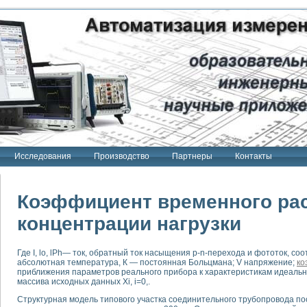
Исследования
Производство
Партнеры
Контакты
Коэффициент временного ра
концентрации нагрузки
тенд "Сигнал-USB"
Где I, lo, lPh— ток, обратный ток насыщения p-n-перехода и фототок, со
 терапии Интроскан
абсолютная температура, К — постоянная Больцмана; V напряжение;
ко
приближения параметров реального прибора к характеристикам идеально
ерительная система
массива исходных данных Xi, i=0,.
Сигнал-USB"
Структурная модель типового участка соединительного трубопровода по
товой терапии серии СКАН