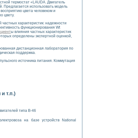
остной термостат «LAUDA. Двигатель
й. Предлагается использовать модель
у восприятию цвета человеком и
о цвету.
й частных характеристик: надежности
фективность функционирования Wt
циент
ы влияния частных характеристик
оторых определены экспертной оценкой,
применением технологии виртуальных приборов
ированная дистанционная лаборатория по
дическая поддержка.
ранном биореакторе
пульсного источника питания. Коммутация
в
 основе акустической эмиссии и лазерной интерферометрии
 т.п.)
вигателей типа В-46
боров
лектровоза на базе устройств National
агрузок
химических предприятий