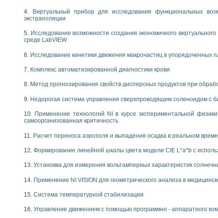
Виртуальный прибор для исследования функциональных возм
экстраполяции
Исследование возможности создания экономичного виртуального
среде LabVIEW
Исследование кинетики движения макрочастиц в упорядоченных 
Комплекс автоматизированной диагностики крови
Метод прогнозирования свойств дисперсных продуктов при обра
Недорогая система управления сверхпроводящим соленоидом с б
Применение технологий NI в курсе экспериментальной физик
самоорганизованная критичность
Расчет переноса аэрозоля и выпадения осадка в реальном врем
Формирование линейной шкалы цвета модели CIE L*a*b с испол
Установка для измерения вольтамперных характеристик солнечн
Применение NI VISION для геометрического анализа в медицинск
Система температурной стабилизации
Управление движением с помощью программно - аппаратного комп