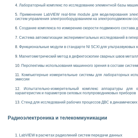
енажеров путем моделирования технологических процессов пищевых произво
Лабораторный комплекс по исследованию элементной базы маши
изации и защиты ускорителя ЛУЭ-200
равления процессом цементирования нефтегазовых скважин
Применение LabVIEW real-time module для моделирования элек
систем управления электрооборудованием на электроподвижном со
азовой среды специальной барокамеры
еспечения с использованием среды графического программирования LabVIE
Создание комплекса по измерению скорости подвижного состава 
NATIONAL INSTRUMENTS при разработке автоматизированного комплекса для
енной термотрансферной маркировки изделий
Система автоматизации экспериментальных исследований в гипер
ких исследований на базе LabVIEW
Функциональные модули в стандарте Nl SCXI для ультразвуковых
танса для исследова¬ния электрофизических свойств аморфного гидрогениз
ных переходных процессов при коротких замыканиях в узлах электрических н
Магнитометрический метод в дефектоскопии сварных швов метал
ктрических переходных характеристик асинхронных двигателей при пуске
Перспективы использования машинного зрения в составе систе
арных швов на базе технологий фирмы NATIONAL INSTRUMENTS
применением неиндустриальных камер в производственных условиях
Компьютерные измерительные системы для лабораторных испы
и эффективности систем управления в интегрированных средах
эмиссии
ебные стенды
Испытательно-измерительный комплекс аппаратуры для о
го стенда по измерению профиля зеркальной антенны и построению диагра
характеристик и параметров силовых полупроводниковых приборов
торные комплексы для вузов, осуществляющих подготовку специалистов по
следования нелинейных резистивных цепей
Стенд для исследований рабочих процессов ДВС в динамических
приборов в процесе изучения специальных дисциплин в технических коллед
LECTRONICS WORKBENCH-MULTISIM для электротехнической подготовки инже
Радиоэлектроника и телекоммуникации
 дисциплине «Цифровые вычислительные устройства и микропроцессоры приб
 ИНС на основе LabVIEW
 основам теории коммутации
LabVIEW в расчетах радиолиний систем передачи данных
IEW для создания лабораторного практикума по измерениям магнитных вели