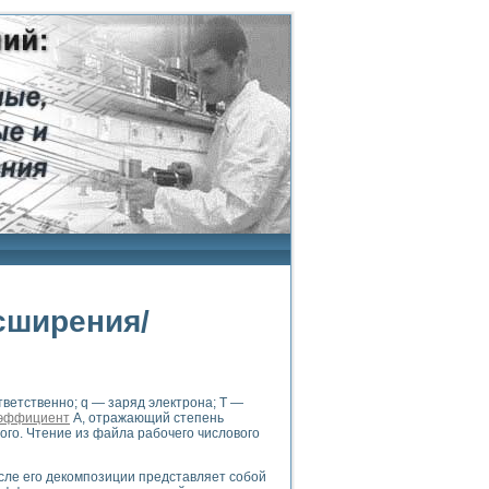
сширения/
ответственно; q — заряд электрона; Т —
эффициент
А, отражающий степень
го. Чтение из файла рабочего числового
сле его декомпозиции представляет собой