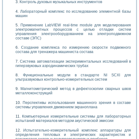
Контроль духовых музыкальных инструментов
Лабораторный комплекс по исследованию элементной базы
машин
Применение LabVIEW real-time module для моделирования
электромагнитных процессов с целью отладки систем
управления электрооборудованием на электроподвижном
составе (ЭПС)
Создание комплекса по измерению скорости подвижного
состава для тренажера машиниста состава
Система автоматизации экспериментальных исследований в
гиперзвуковых аэродинамических трубах
Функциональные модули в стандарте Nl SCXI для
ультразвуковых контрольно-измерительных систем
Магнитометрический метод в дефектоскопии сварных швов
металлоконструкций
Перспективы использования машинного зрения в составе
системы управления движением экраноплана
Компьютерные измерительные системы для лабораторных
испытаний материалов методом акустической эмиссии
Испытательно-измерительный комплекс аппаратуры для
определения тепловых и электрических характеристик и
параметров силовых полупроводниковых приборов