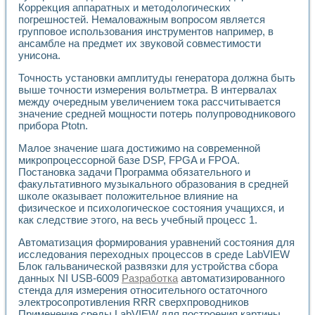
Коррекция аппаратных и методологических
погрешностей. Немаловажным вопросом является
групповое использования инструментов например, в
ансамбле на предмет их звуковой совместимости
унисона.
Точность установки амплитуды генератора должна быть
выше точности измерения вольтметра. В интервалах
между очередным увеличением тока рассчитывается
значение средней мощности потерь полупроводникового
прибора Ptotn.
Малое значение шага достижимо на современной
микропроцессорной 6aзe DSP, FPGA и FPOA.
Постановка задачи Программа обязательного и
факультативного музыкального образования в средней
школе оказывает положительное влияние на
физическое и психологическое состояния учащихся, и
как следствие этого, на весь учебный процесс 1.
Автоматизация формирования уравнений состояния для
исследования переходных процессов в среде LabVIEW
Блок гальванической развязки для устройства сбора
данных NI USB-6009
Разработка
автоматизированного
стенда для измерения относительного остаточного
электросопротивления RRR сверхпроводников
Применение среды LabVIEW для построения картины