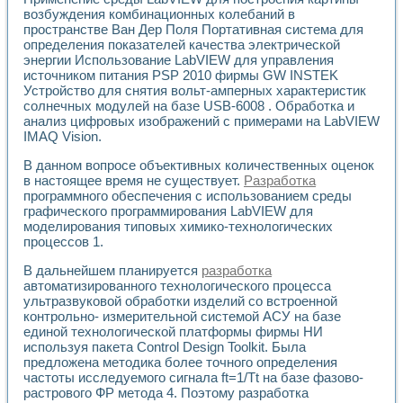
возбуждения комбинационных колебаний в
пространстве Ван Дер Поля Портативная система для
определения показателей качества электрической
энергии Использование LabVIEW для управления
источником питания PSP 2010 фирмы GW INSTEK
Устройство для снятия вольт-амперных характеристик
солнечных модулей на базе USB-6008 . Обработка и
анализ цифровых изображений с примерами на LabVIEW
IMAQ Vision.
В данном вопросе объективных количественных оценок
в настоящее время не существует.
Разработка
программного обеспечения с использованием среды
графического программирования LabVIEW для
моделирования типовых химико-технологических
процессов 1.
В дальнейшем планируется
разработка
автоматизированного технологического процесса
ультразвуковой обработки изделий со встроенной
контрольно- измерительной системой АСУ на базе
единой технологической платформы фирмы НИ
используя пакета Control Design Toolkit. Была
предложена методика более точного определения
частоты исследуемого сигнала ft=1/Tt на базе фазово-
растрового ФР метода 4. Поэтому разработка