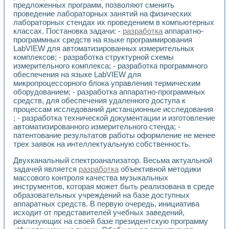
Универсальный стенд для исследования электрических ха
предложенных программ, позволяют сменить
Лабораторные практикумы по информационно-измерител
проведение лабораторных занятий на физических
Виртуальный измеритель частотных характеристик на осн
лабораторных стендах их проведением в компьютерных
Лабораторный практикум по основам теории Коммутации
классах. Постановка задачи: -
разработка
аппаратно-
Разработка виртуальной лабораторной работы «Имитаци
программных средств на языке программирования
LabVIEW для автоматизированных измерительных
Виртуальные практикумы по электротехнике в среде LabV
комплексов; - разработка структурной схемы
Из опыта внедрения в рамках национального проекта «Об
измерительного комплекса; - разработка программного
Исследование эффективности решателей обыкновенных 
обеспечения на языке LabVIEW для
Опыт разработки LabVIEW лабораторных практикумов н
микропроцессорного блока управления термическим
Проблемы повышения качества образования и подготовки
оборудованием; - разработка аппаратно-программных
Развитие LabVIEW лабораторного практикума по электр
средств, для обеспечения удаленного доступа к
Разработка виртуальной лаборатории по электротехнике 
процессам исследований дистанционные исследования
Усовершенствованные алгоритмы частотного анализа для
; - разработка технической документации и изготовление
автоматизированного измерительного стенда; -
Об опыте работы учебного центра «Технологии NATIONAL
патентование результатов работы оформление не менее
Технологии NI в магистерской программе «Прикладная фи
трех заявок на интеллектуальную собственность.
Система диагностики двигателей постоянного тока
Автоматизированный стенд формирования электромагнитн
Двухканальный спектроанализатор. Весьма актуальной
Лабораторный практикум по курсу ИИС на базе оборудов
задачей является
разработка
объективной методики
Партнеры
массового контроля качества музыкальных
Академические и отраслевые институты
инструментов, которая может быть реализована в среде
Учебные заведения
образовательных учреждений на базе доступных
аппаратных средств. В первую очередь, инициатива
Бизнес
исходит от представителей учебных заведений,
Контакты
реализующих на своей базе президентскую программу