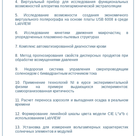
Виртуальный прибор для исследования функциональных
возможностей алгоритма полигармонической экстраполяции
Исследование возможности создания экономичного
виртуального полярографа на основе платы USB 6008 в среде
LabVIEW
Исследование кинетики движения макрочастиц в
упорядоченных плазменно-пылевых структурах
Комплекс автоматизированной диагностики крови
Метод прогнозирования свойств дисперсных продуктов при
обработке возмущениями давления
Недорогая система управления сверхпроводящим
соленоидом с биквадрантным источником тока
Применение технологий NI в курсе экспериментальной
физики на примере выдающихся экспериментов:
самоорганизованная критичность
Расчет переноса аэрозоля и выпадения осадка в реальном
времени
Формирование линейной шкалы цвета модели CIE L*a*b с
использованием LabVIEW
Установка для измерения вольтамперных характеристик
солнечных элементов и модулей