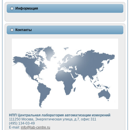
Использование NI LabVIEW для математического моделир
Исследовние возможности создания измерителя ВАХ фото
Информация
Математическое моделирование генератора сигналов - и
Моделирование и экспериментальное исследование линей
Применение осциллографического модуля с высоким разр
Симуляция отклика импульсного радиолокационного сигнал
Контакты
Автоматизация формирования уравнений состояния для и
Блок гальванической развязки для устройства сбора данн
Разработка автоматизированного стенда для измерения о
Применение среды LabVIEW для построения картины возб
Портативная система для определения показателей качес
Использование LabVIEW для управления источником пит
Устройство для снятия вольт-амперных характеристик со
Передовые научные технологии: нано-, фемто-, биотехнологи
Автоматизированная установка по измерению временных 
Автоматизированный лабораторный комплекс на базе Lab
Визуализация моделирования и оптимизации тепловой об
Виртуальный прибор для исследования функциональных в
Исследование возможности создания экономичного виртуа
Исследование кинетики движения макрочастиц в упорядо
Комплекс автоматизированной диагностики крови
НПП Центральная лаборатория автоматизации измерений
Метод прогнозирования свойств дисперсных продуктов п
111250 Москва, Энергетическая улица, д.7, офис 311
Недорогая система управления сверхпроводящим соленои
(495) 134-03-49
E-mail:
info@lab-centre.ru
Применение технологий NI в курсе экспериментальной фи