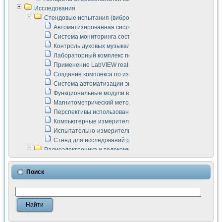
Исследования
Стендовые испытания (виброакустика, тензометрия и т.п.)
Автоматизированная система измерения параметров дизе
Система мониторинга состояния тяговых электродвигателей
Контроль духовых музыкальных инструментов
Лабораторный комплекс по исследованию элементной ба
Применение LabVIEW real-time module для моделирования
Создание комплекса по измерению скорости подвижного с
Система автоматизации экспериментальных исследований 
Функциональные модули в стандарте Nl SCXI для ультраз
Магнитометрический метод в дефектоскопии сварных шво
Перспективы использования машинного зрения в составе
Компьютерные измерительные системы для лабораторных
Испытательно-измерительный комплекс аппаратуры для о
Стенд для исследований рабочих процессов ДВС в динам
Радиоэлектроника и телекоммуникации
LabVIEW в расчетах радиолиний систем передачи данных
Аппаратно-программный комплекс для исследования АЧХ 
Поиск
Виртуальный лабораторный стенд для исследования пар
Измерение шумовых параметров операционных усилител
Измерительный преобразователь на основе цифровой обр
Инструменты для исследования выравнивания электричес
Инструменты для исследования компенсации эхо-сигнало