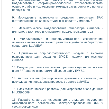
моделирования сверхширокополосного стробоскопического
осциллографа и исследования методов расширения его полосы
пропускания
Исследовние возможности создания измерителя ВАХ
фотоэлементов на базе виртуальных средств измерений
Математическое моделирование генератора сигналов -
имитатора джиттера и измерителя параметров джиттера
Моделирование и экспериментальное исследование
линейных антенн и антенных решеток в учебной лаборатории
средствами LabVIEW
Применение осциллографического модуля с высоким
разрешением для создания SPICE- модели импульсного
сигнала
Симуляция отклика импульсного радиолокационного сигнала
и его FFT анализ в программной среде Lab VIEW 7.1
Автоматизация формирования уравнений состояния для
исследования переходных процессов в среде LabVIEW
Блок гальванической развязки для устройства сбора данных
NI USB-6009
Разработка автоматизированного стенда для измерения
относительного остаточного электросопротивления (RRR)
сверхпроводников