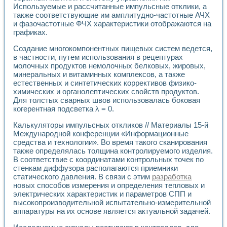
Разработка виртуальных тренажеров путем моделировани
Используемые и рассчитанные импульсные отклики, а
Система блокировок, сигнализации и защиты ускорителя 
также соответствующие им амплитудно-частотные АЧХ
Система сбора данных и управления процессом цементир
и фазочастотные ФЧХ характеристики отображаются на
Управление температурой газовой среды специальной ба
графиках.
Разработка программного обеспечения с использованием
Создание многокомпонентных пищевых систем ведется,
Использование технологий NATIONAL INSTRUMENTS при ра
в частности, путем использования в рецептурах
Оборудование для промышленной термотрансферной мар
молочных продуктов немолочных белковых, жировых,
Автоматизация реометрических исследований на базе La
минеральных и витаминных комплексов, а также
Применение измерителя иммитанса для исследова¬ния эле
естественных и синтетических коррективов физико-
Исследование электромагнитных переходных процессов при
химических и органолептических свойств продуктов.
Стенд для исследования электрических переходных харак
Для толстых сварных швов использовалась боковая
Автоматизация контроля сварных швов на базе техноло
когерентная подсветка λ = 0.
Измерительный контроль с применением неиндустриальны
Калькуляторы импульсных откликов // Материалы 15-й
Моделирование надежности и эффективности систем упра
Международной конференции «Информационные
Лабораторные практикумы и учебные стенды
средства и технологии». Во время такого сканирования
Автоматизация лабораторного стенда по измерению проф
также определялась толщина контролируемого изделия.
Автоматизированные лабораторные комплексы для вузов,
В соответствие с координатами контрольных точек по
Виртуальный прибор для исследования нелинейных рези
стенкам диффузора располагаются приемники
Использование виртуальных приборов в процесе изучения
статического давления. В связи с этим
разработка
Использование программ ELECTRONICS WORKBENCH-MULTI
новых способов измерения и определения тепловых и
электрических характеристик и параметров СПП и
Лабораторный практикум по дисциплине «Цифровые вычис
высокопроизводительной испытательно-измерительной
Лабораторный практикум по ИНС на основе LabVIEW
аппаратуры на их основе является актуальной задачей.
Лабораторный практикум по основам теории коммутации
Опыт использования NI LabVIEW для создания лабораторн