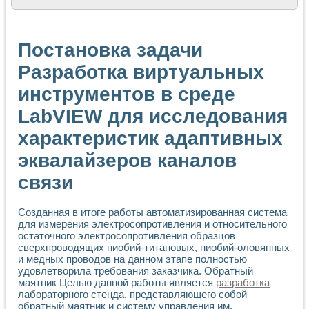
Расчет переноса аэрозоля и выпадения осадка в реально
Формирование линейной шкалы цвета модели CIE L*a*b с
Установка для измерения вольтамперных характеристик с
Постановка задачи
Применение NI VISION для геометрического анализа в ме
Система температурной стабилизации
Разработка виртуальных
Управление движением с помощью программно - аппаратног
инструментов в среде
Определение параметров всплывающих газовых пузырьков
Система управления асинхронным тиристорным электроп
LabVIEW для исследования
Лазерный профилометр
Применение средств NATIONAL INSTRUMENTS для автомат
характеристик адаптивных
Разработка автоматизированного стенда для исследован
Автоматизированный стенд рентгеновской диагностики п
эквалайзеров каналов
Высокочувствительные оптоэлектронные дифракционные 
связи
Установка для измерения диэлектрических свойств сегне
Исследование кинетики зарождения и развития дефектов 
Лабораторный электрический импедансный томограф на б
Созданная в итоге работы автоматизированная система
Микрозондовая система для характеризации механических
для измерения электросопротивления и относительного
Метод траекторий в исследовании металлообрабатывающ
остаточного электросопротивления образцов
Промышленная автоматизация
сверхпроводящих ниобий-титановых, ниобий-оловянных
и медных проводов на данном этапе полностью
Автоматизация технологических процессов получения дис
удовлетворила требования заказчика. Обратный
Использование систем технического зрения для контроля
маятник Целью данной работы является
разработка
Исследование электромагнитных переходных процессов при
лабораторного стенда, представляющего собой
Применение LabVIEW при разработке обучающих информа
обратный маятник и систему управления им.