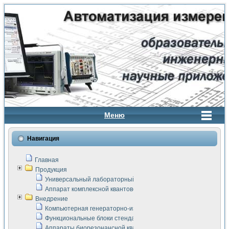
Меню
Навигация
Главная
Продукция
Универсальный лабораторный стенд "Сигнал-USB"
Аппарат комплексной квантовой терапии Интроскан
Внедрение
Компьютерная генераторно-измерительная система
Функциональные блоки стенда "Сигнал-USB"
Аппараты биорезонансной квантовой терапии серии СКАН