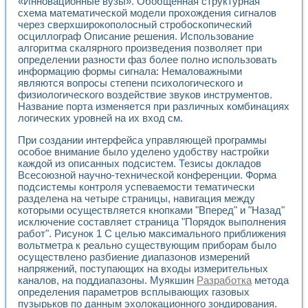
«Инновационные вузы». Обобщенная структурная
схема математической модели прохождения сигналов
через сверхширокополосный стробоскопический
осциллограф Описание решения. Использование
алгоритма скалярного произведения позволяет при
определении разности фаз более полно использовать
информацию формы сигнала: Немаловажными
являются вопросы степени психологического и
физиологического воздействие звуков инструментов.
Название порта изменяется при различных комбинациях
логических уровней на их вход см.
При создании интерфейса управляющей программы
особое внимание было уделено удобству настройки
каждой из описанных подсистем. Тезисы докладов
Всесоюзной научно-технической конференции. Форма
подсистемы контроля успеваемости тематически
разделена на четыре страницы, навигация между
которыми осуществляется кнопками "Вперед" и "Назад"
исключение составляет страница "Порядок выполнения
работ". Рисунок 1 С целью максимального приближения
вольтметра к реально существующим приборам было
осуществлено разбиение диапазонов измерений
напряжений, поступающих на входы измерительных
каналов, на поддиапазоны. Муякшин
Разработка
метода
определения параметров всплывающих газовых
пузырьков по данным эхолокационного зондирования.