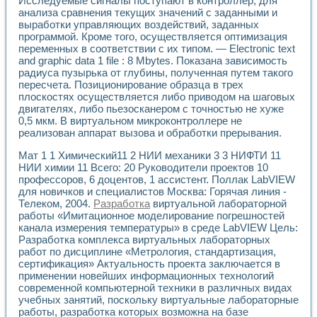
Исследуемые сигналы поступают в контроллер, для
Применение LabVIEW для исследования течения в расши
анализа сравнения текущих значений с заданными и
Создание виртуальной работы «Изучение магнитных свой
выработки управляющих воздействий, заданных
Обратный маятник
программой. Кроме того, осуществляется оптимизация
переменных в соответствии с их типом. — Electronic text
Устройство для изучения основ интерфейсов обмена по п
and graphic data 1 file : 8 Mbytes. Показана зависимость
Лабораторный практикум: изучение адиабатического расш
радиуса пузырька от глубины, полученная путем такого
Стенд для исследования электрических переходных харак
пересчета. Позиционирование образца в трех
Система статистической обработки результатов измерите
плоскостях осуществляется либо приводом на шаговых
Автоматизация лазерно-плазменных измерений с помощ
двигателях, либо пьезосканером с точностью не хуже
Модельно-измерительный комплекс. Назначение. Состав.
0,5 мкм. В виртуальном микроконтроллере не
Использование технологий NATIONAL INSTRUMENTS для с
реализован аппарат вызова и обработки прерывания.
Учебный практикум "Спектральный и корреляционный ана
Мат 1 1 Химический11 2 НИИ механики 3 3 НИФТИ 11
Учебный стенд для исследования принципа действия унив
НИИ химии 11 Всего: 20 Руководители проектов 10
Оборудование и программное обеспечение учебных лабор
профессоров, 6 доцентов, 1 ассистент. Поллак LabVIEW
Виртуальный лабораторный практикум для изучения техн
для новичков и специалистов Москва: Горячая линия -
Управление роботом ТУР-10 средствами LabVIEW
Телеком, 2004.
Разработка
виртуальной лабораторной
Аппаратно-программный комплекс для исследования АЧХ 
работы «Имитационное моделирование погрешностей
Автоматизированный дистанционный лабораторный практи
канала измерения температуры» в среде LabVIEW Цель:
Исследование возможности реставрации одномерных сигн
Разработка комплекса виртуальных лабораторных
Использование технологий NATIONAL INSTRUMENTS в оп
работ по дисциплине «Метрология, стандартизация,
сертификация» Актуальность проекта заключается в
Разработка модификаций алгоритма полигармонической э
применении новейших информационных технологий
Учебный стенд для исследования принципа действия унив
современной компьютерной техники в различных видах
Виртуальная система поддержки принимаемых решений в
учебных занятий, поскольку виртуальные лабораторные
Преемственность дисциплин «Моделирование систем» и «
работы, разработка которых возможна на базе