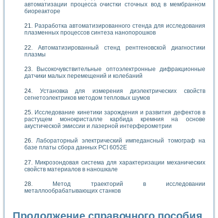
автоматизации процесса очистки сточных вод в мембранном
биореакторе
Разработка автоматизированного стенда для исследования
плазменных процессов синтеза нанопорошков
Автоматизированный стенд рентгеновской диагностики
плазмы
Высокочувствительные оптоэлектронные дифракционные
датчики малых перемещений и колебаний
Установка для измерения диэлектрических свойств
сегнетоэлектриков методом тепловых шумов
Исследование кинетики зарождения и развития дефектов в
растущем монокристалле карбида кремния на основе
акустической эмиссии и лазерной интерферометрии
Лабораторный электрический импедансный томограф на
базе платы сбора данных PCI 6052E
Микрозондовая система для характеризации механических
свойств материалов в наношкале
Метод траекторий в исследовании
металлообрабатывающих станков
Продолжение справочного пособия