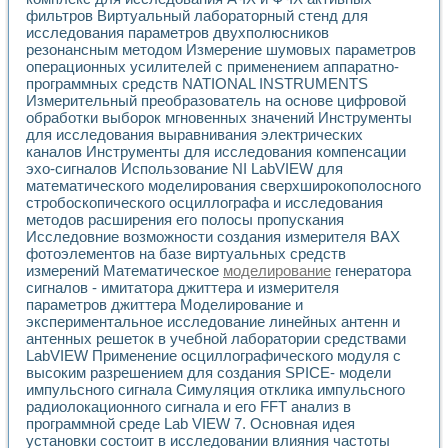
фильтров Виртуальный лабораторный стенд для
исследования параметров двухполюсников
резонансным методом Измерение шумовых параметров
операционных усилителей с применением аппаратно-
программных средств NATIONAL INSTRUMENTS
Измерительный преобразователь на основе цифровой
обработки выборок мгновенных значений Инструменты
для исследования выравнивания электрических
каналов Инструменты для исследования компенсации
эхо-сигналов Использование NI LabVIEW для
математического моделирования сверхширокополосного
стробоскопического осциллографа и исследования
методов расширения его полосы пропускания
Исследовние возможности создания измерителя ВАХ
фотоэлементов на базе виртуальных средств
измерений Математическое
моделирование
генератора
сигналов - имитатора джиттера и измерителя
параметров джиттера Моделирование и
экспериментальное исследование линейных антенн и
антенных решеток в учебной лаборатории средствами
LabVIEW Применение осциллографического модуля с
высоким разрешением для создания SPICE- модели
импульсного сигнала Симуляция отклика импульсного
радиолокационного сигнала и его FFT анализ в
программной среде Lab VIEW 7. Основная идея
установки состоит в исследовании влияния частоты