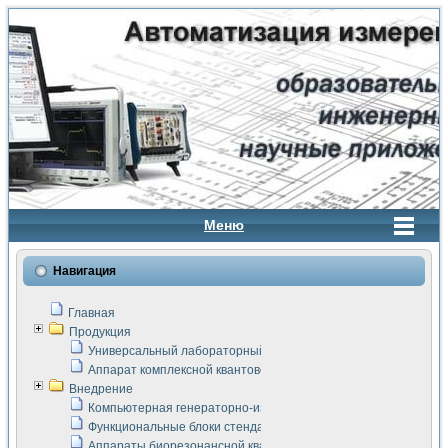
Меню
Навигация
Главная
Продукция
Универсальный лабораторный стенд "Сигнал-USB"
Аппарат комплексной квантовой терапии Интроскан
Внедрение
Компьютерная генераторно-измерительная система
Функциональные блоки стенда "Сигнал-USB"
Аппараты биорезонансной квантовой терапии серии СКАН