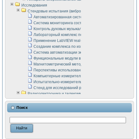
Исследования
Стендовые испытания (виброакустика, тензометрия и т.п.)
Автоматизированная система измерения параметров дизе
Система мониторинга состояния тяговых электродвигателей
Контроль духовых музыкальных инструментов
Лабораторный комплекс по исследованию элементной ба
Применение LabVIEW real-time module для моделирования
Создание комплекса по измерению скорости подвижного с
Система автоматизации экспериментальных исследований 
Функциональные модули в стандарте Nl SCXI для ультраз
Магнитометрический метод в дефектоскопии сварных шво
Перспективы использования машинного зрения в составе
Компьютерные измерительные системы для лабораторных
Испытательно-измерительный комплекс аппаратуры для о
Стенд для исследований рабочих процессов ДВС в динам
Радиоэлектроника и телекоммуникации
LabVIEW в расчетах радиолиний систем передачи данных
Аппаратно-программный комплекс для исследования АЧХ 
Поиск
Виртуальный лабораторный стенд для исследования пар
Измерение шумовых параметров операционных усилител
Измерительный преобразователь на основе цифровой обр
Инструменты для исследования выравнивания электричес
Инструменты для исследования компенсации эхо-сигнало