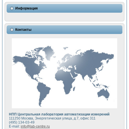
Использование NI LabVIEW для математического моделир
Исследовние возможности создания измерителя ВАХ фото
Информация
Математическое моделирование генератора сигналов - и
Моделирование и экспериментальное исследование линей
Применение осциллографического модуля с высоким разр
Симуляция отклика импульсного радиолокационного сигнал
Контакты
Автоматизация формирования уравнений состояния для и
Блок гальванической развязки для устройства сбора данн
Разработка автоматизированного стенда для измерения о
Применение среды LabVIEW для построения картины возб
Портативная система для определения показателей качес
Использование LabVIEW для управления источником пит
Устройство для снятия вольт-амперных характеристик со
Передовые научные технологии: нано-, фемто-, биотехнологи
Автоматизированная установка по измерению временных 
Автоматизированный лабораторный комплекс на базе Lab
Визуализация моделирования и оптимизации тепловой об
Виртуальный прибор для исследования функциональных в
Исследование возможности создания экономичного виртуа
Исследование кинетики движения макрочастиц в упорядо
Комплекс автоматизированной диагностики крови
НПП Центральная лаборатория автоматизации измерений
Метод прогнозирования свойств дисперсных продуктов п
111250 Москва, Энергетическая улица, д.7, офис 311
Недорогая система управления сверхпроводящим соленои
(495) 134-03-49
E-mail:
info@lab-centre.ru
Применение технологий NI в курсе экспериментальной фи