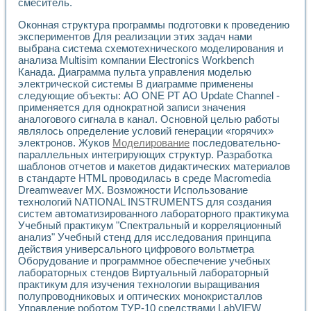
смеситель.
Разработка виртуальных тренажеров путем моделировани
Система блокировок, сигнализации и защиты ускорителя 
Оконная структура программы подготовки к проведению
Система сбора данных и управления процессом цементир
экспериментов Для реализации этих задач нами
Управление температурой газовой среды специальной ба
выбрана система схемотехнического моделирования и
Разработка программного обеспечения с использованием
анализа Multisim компании Electronics Workbench
Использование технологий NATIONAL INSTRUMENTS при ра
Канада. Диаграмма пульта управления моделью
Оборудование для промышленной термотрансферной мар
электрической системы В диаграмме применены
Автоматизация реометрических исследований на базе La
следующие объекты: АО ONE РТ АО Update Channel -
применяется для однократной записи значения
Применение измерителя иммитанса для исследова¬ния эле
аналогового сигнала в канал. Основной целью работы
Исследование электромагнитных переходных процессов при
являлось определение условий генерации «горячих»
Стенд для исследования электрических переходных харак
электронов. Жуков
Моделирование
последовательно-
Автоматизация контроля сварных швов на базе техноло
параллельных интегрирующих структур. Разработка
Измерительный контроль с применением неиндустриальны
шаблонов отчетов и макетов дидактических материалов
Моделирование надежности и эффективности систем упра
в стандарте HTML проводилась в среде Macromedia
Лабораторные практикумы и учебные стенды
Dreamweaver MX. Возможности Использование
Автоматизация лабораторного стенда по измерению проф
технологий NATIONAL INSTRUMENTS для создания
систем автоматизированного лабораторного практикума
Автоматизированные лабораторные комплексы для вузов,
Учебный практикум "Спектральный и корреляционный
Виртуальный прибор для исследования нелинейных рези
анализ" Учебный стенд для исследования принципа
Использование виртуальных приборов в процесе изучения
действия универсального цифрового вольтметра
Использование программ ELECTRONICS WORKBENCH-MULTI
Оборудование и программное обеспечение учебных
Лабораторный практикум по дисциплине «Цифровые вычис
лабораторных стендов Виртуальный лабораторный
Лабораторный практикум по ИНС на основе LabVIEW
практикум для изучения технологии выращивания
Лабораторный практикум по основам теории коммутации
полупроводниковых и оптических монокристаллов
Опыт использования NI LabVIEW для создания лабораторн
Управление роботом ТУР-10 средствами LabVIEW