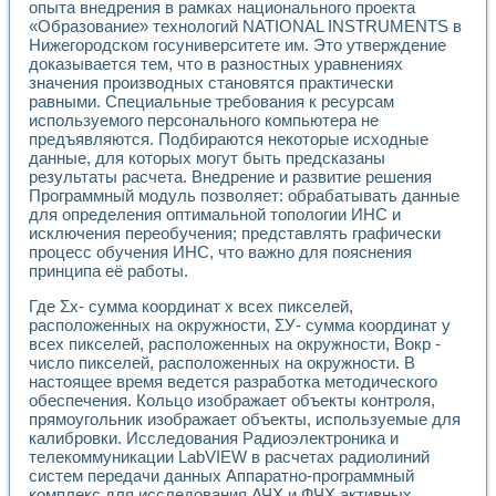
Универсальный стенд для исследования электрических ха
опыта внедрения в рамках национального проекта
Лабораторные практикумы по информационно-измерител
«Образование» технологий NATIONAL INSTRUMENTS в
Виртуальный измеритель частотных характеристик на осн
Нижегородском госуниверситете им. Это утверждение
доказывается тем, что в разностных уравнениях
Лабораторный практикум по основам теории Коммутации
значения производных становятся практически
Разработка виртуальной лабораторной работы «Имитаци
равными. Специальные требования к ресурсам
Виртуальные практикумы по электротехнике в среде LabV
используемого персонального компьютера не
Из опыта внедрения в рамках национального проекта «Об
предъявляются. Подбираются некоторые исходные
Исследование эффективности решателей обыкновенных 
данные, для которых могут быть предсказаны
Опыт разработки LabVIEW лабораторных практикумов н
результаты расчета. Внедрение и развитие решения
Проблемы повышения качества образования и подготовки
Программный модуль позволяет: обрабатывать данные
Развитие LabVIEW лабораторного практикума по электр
для определения оптимальной топологии ИНС и
Разработка виртуальной лаборатории по электротехнике 
исключения переобучения; представлять графически
процесс обучения ИНС, что важно для пояснения
Усовершенствованные алгоритмы частотного анализа для
принципа её работы.
Об опыте работы учебного центра «Технологии NATIONAL
Технологии NI в магистерской программе «Прикладная фи
Где Σх- сумма координат х всех пикселей,
Система диагностики двигателей постоянного тока
расположенных на окружности, ΣУ- сумма координат у
Автоматизированный стенд формирования электромагнитн
всех пикселей, расположенных на окружности, Вокр -
Лабораторный практикум по курсу ИИС на базе оборудов
число пикселей, расположенных на окружности. В
Партнеры
настоящее время ведется разработка методического
обеспечения. Кольцо изображает объекты контроля,
Академические и отраслевые институты
прямоугольник изображает объекты, используемые для
Учебные заведения
калибровки. Исследования Радиоэлектроника и
Бизнес
телекоммуникации LabVIEW в расчетах радиолиний
Контакты
систем передачи данных Аппаратно-программный
комплекс для исследования АЧХ и ФЧХ активных