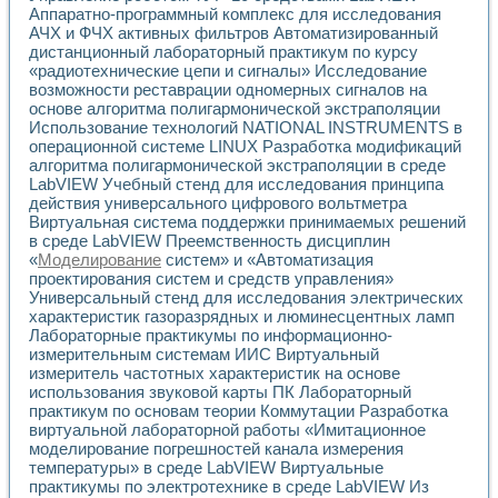
Применение LabVIEW для исследования течения в расши
Аппаратно-программный комплекс для исследования
АЧХ и ФЧХ активных фильтров Автоматизированный
Создание виртуальной работы «Изучение магнитных свой
дистанционный лабораторный практикум по курсу
Обратный маятник
«радиотехнические цепи и сигналы» Исследование
Устройство для изучения основ интерфейсов обмена по п
возможности реставрации одномерных сигналов на
Лабораторный практикум: изучение адиабатического расш
основе алгоритма полигармонической экстраполяции
Стенд для исследования электрических переходных харак
Использование технологий NATIONAL INSTRUMENTS в
Система статистической обработки результатов измерите
операционной системе LINUX Разработка модификаций
Автоматизация лазерно-плазменных измерений с помощ
алгоритма полигармонической экстраполяции в среде
Модельно-измерительный комплекс. Назначение. Состав.
LabVIEW Учебный стенд для исследования принципа
действия универсального цифрового вольтметра
Использование технологий NATIONAL INSTRUMENTS для с
Виртуальная система поддержки принимаемых решений
Учебный практикум "Спектральный и корреляционный ана
в среде LabVIEW Преемственность дисциплин
Учебный стенд для исследования принципа действия унив
«
Моделирование
систем» и «Автоматизация
Оборудование и программное обеспечение учебных лабор
проектирования систем и средств управления»
Виртуальный лабораторный практикум для изучения техн
Универсальный стенд для исследования электрических
Управление роботом ТУР-10 средствами LabVIEW
характеристик газоразрядных и люминесцентных ламп
Аппаратно-программный комплекс для исследования АЧХ 
Лабораторные практикумы по информационно-
Автоматизированный дистанционный лабораторный практи
измерительным системам ИИС Виртуальный
Исследование возможности реставрации одномерных сигн
измеритель частотных характеристик на основе
использования звуковой карты ПК Лабораторный
Использование технологий NATIONAL INSTRUMENTS в оп
практикум по основам теории Коммутации Разработка
Разработка модификаций алгоритма полигармонической э
виртуальной лабораторной работы «Имитационное
Учебный стенд для исследования принципа действия унив
моделирование погрешностей канала измерения
Виртуальная система поддержки принимаемых решений в
температуры» в среде LabVIEW Виртуальные
Преемственность дисциплин «Моделирование систем» и «
практикумы по электротехнике в среде LabVIEW Из