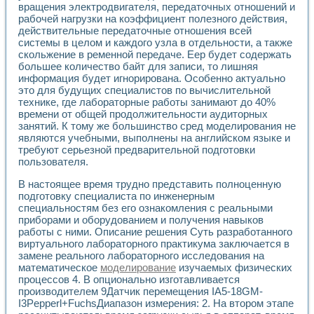
вращения электродвигателя, передаточных отношений и
рабочей нагрузки на коэффициент полезного действия,
действительные передаточные отношения всей
системы в целом и каждого узла в отдельности, а также
скольжение в ременной передаче. Еер будет содержать
большее количество байт для записи, то лишняя
информация будет игнорирована. Особенно актуально
это для будущих специалистов по вычислительной
технике, где лабораторные работы занимают до 40%
времени от общей продолжительности аудиторных
занятий. К тому же большинство сред моделирования не
являются учебными, выполнены на английском языке и
требуют серьезной предварительной подготовки
пользователя.
В настоящее время трудно представить полноценную
подготовку специалиста по инженерным
специальностям без его ознакомления с реальными
приборами и оборудованием и получения навыков
работы с ними. Описание решения Суть разработанного
виртуального лабораторного практикума заключается в
замене реального лабораторного исследования на
математическое
моделирование
изучаемых физических
процессов 4. В опционально изготавливается
производителем 9Датчик перемещения IA5-18GM-
I3Pepperl+FuchsДиапазон измерения: 2. На втором этапе