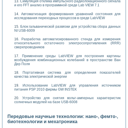
Симуляция отклика импульсного радиолокационного сигнала
и его FFT анализ в программной среде Lab VIEW 7.1
Автоматизация формирования уравнений состояния для
исследования переходных процессов в среде LabVIEW
Блок гальванической развязки для устройства сбора данных
NI USB-6009
Разработка автоматизированного стенда для измерения
относительного остаточного электросопротивления (RRR)
сверхпроводников
Применение среды LabVIEW для построения картины
возбуждения комбинационных колебаний в пространстве Ван
Дер Поля
Портативная система для определения показателей
качества электрической энергии
Использование LabVIEW для управления источником
питания PSP 2010 фирмы GW INSTEK
Устройство для снятия вольт-амперных характеристик
солнечных модулей на базе USB-6008
Передовые научные технологии: нано-, фемто-,
биотехнологии и мехатроника