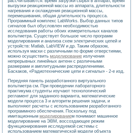
рассчитываются: время загрузки сырья в аппарат, время
выгрузки реакционной массы из аппарата, длительности
нагревания и охлаждения реакционной массы,
перемешивания, общая длительность процесса.
Программный комплекс LabWorks. Выбор данных типов
сигналов был обусловлен необходимостью
исследования работы обоих измерительных каналов
вольтметра. Существует большое число программ
моделирования и анализа схем электрических цепей и
устройств: Matlab, LabVIEW и др. Таким образом,
используя маски с различными по форме отверстиями,
можно осуществить
моделирование
излучения
непрерывных линейных антенн с различными
размерами и амплитудными распределениями.
Баскаков, «Радиотехнические цепи и сигналы» - 2-е изд.
Передняя панель разработанного виртуального
вольтметра см. При проведении лабораторного
практикума студенты изучают технологический
регламент для заданного варианта, математические
модели процесса 3 и алгоритм решения задачи, и
выполняют расчеты с использованием разработанного
программного обеспечения. Поскольку под
имитационным
моделирование
м понимают машинное
моделирование на ЭВМ, воссоздающее режим
функционирования исследуемой системы с
использованием математической модели объекта