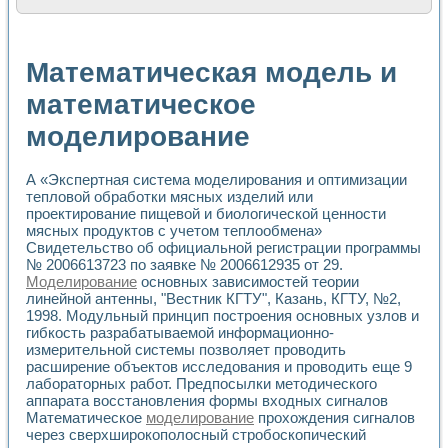
Расчет переноса аэрозоля и выпадения осадка в реально
Формирование линейной шкалы цвета модели CIE L*a*b с
Установка для измерения вольтамперных характеристик с
Математическая модель и
Применение NI VISION для геометрического анализа в ме
Система температурной стабилизации
математическое
Управление движением с помощью программно - аппаратног
моделирование
Определение параметров всплывающих газовых пузырьков
Система управления асинхронным тиристорным электроп
Лазерный профилометр
А «Экспертная система моделирования и оптимизации
Применение средств NATIONAL INSTRUMENTS для автомат
тепловой обработки мясных изделий или
Разработка автоматизированного стенда для исследован
проектирование пищевой и биологической ценности
Автоматизированный стенд рентгеновской диагностики п
мясных продуктов с учетом теплообмена»
Высокочувствительные оптоэлектронные дифракционные 
Свидетельство об официальной регистрации программы
Установка для измерения диэлектрических свойств сегне
№ 2006613723 по заявке № 2006612935 от 29.
Исследование кинетики зарождения и развития дефектов 
Моделирование
основных зависимостей теории
линейной антенны, "Вестник КГТУ", Казань, КГТУ, №2,
Лабораторный электрический импедансный томограф на б
1998. Модульный принцип построения основных узлов и
Микрозондовая система для характеризации механических
гибкость разрабатываемой информационно-
Метод траекторий в исследовании металлообрабатывающ
измерительной системы позволяет проводить
Промышленная автоматизация
расширение объектов исследования и проводить еще 9
Автоматизация технологических процессов получения дис
лабораторных работ. Предпосылки методического
Использование систем технического зрения для контроля
аппарата восстановления формы входных сигналов
Исследование электромагнитных переходных процессов при
Математическое
моделирование
прохождения сигналов
Применение LabVIEW при разработке обучающих информа
через сверхширокополосный стробоскопический