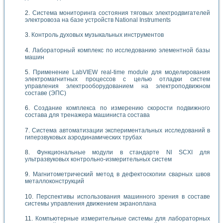
Система мониторинга состояния тяговых электродвигателей
электровоза на базе устройств National Instruments
Контроль духовых музыкальных инструментов
Лабораторный комплекс по исследованию элементной базы
машин
Применение LabVIEW real-time module для моделирования
электромагнитных процессов с целью отладки систем
управления электрооборудованием на электроподвижном
составе (ЭПС)
Создание комплекса по измерению скорости подвижного
состава для тренажера машиниста состава
Система автоматизации экспериментальных исследований в
гиперзвуковых аэродинамических трубах
Функциональные модули в стандарте Nl SCXI для
ультразвуковых контрольно-измерительных систем
Магнитометрический метод в дефектоскопии сварных швов
металлоконструкций
Перспективы использования машинного зрения в составе
системы управления движением экраноплана
Компьютерные измерительные системы для лабораторных