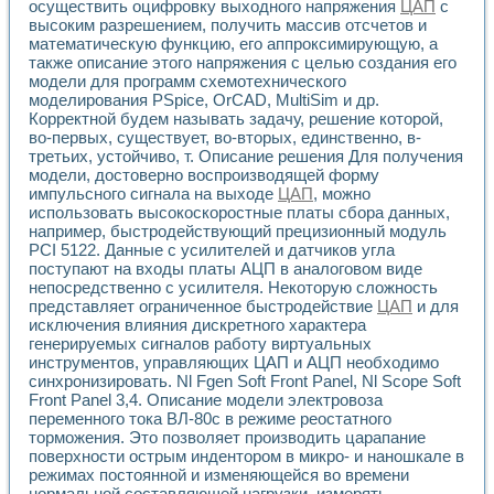
осуществить оцифровку выходного напряжения
ЦАП
с
высоким разрешением, получить массив отсчетов и
математическую функцию, его аппроксимирующую, а
также описание этого напряжения с целью создания его
модели для программ схемотехнического
моделирования PSpice, OrCAD, MultiSim и др.
Корректной будем называть задачу, решение которой,
во-первых, существует, во-вторых, единственно, в-
третьих, устойчиво, т. Описание решения Для получения
модели, достоверно воспроизводящей форму
импульсного сигнала на выходе
ЦАП
, можно
использовать высокоскоростные платы сбора данных,
например, быстродействующий прецизионный модуль
PCI 5122. Данные с усилителей и датчиков угла
поступают на входы платы АЦП в аналоговом виде
непосредственно с усилителя. Некоторую сложность
представляет ограниченное быстродействие
ЦАП
и для
исключения влияния дискретного характера
генерируемых сигналов работу виртуальных
инструментов, управляющих ЦАП и АЦП необходимо
синхронизировать. Nl Fgen Soft Front Panel, Nl Scope Soft
Front Panel 3,4. Описание модели электровоза
переменного тока ВЛ-80с в режиме реостатного
торможения. Это позволяет производить царапание
поверхности острым индентором в микро- и наношкале в
режимах постоянной и изменяющейся во времени
нормальной составляющей нагрузки, измерять