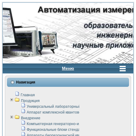
Меню
Навигация
Главная
Продукция
Универсальный лабораторный стенд "Сигнал-USB"
Аппарат комплексной квантовой терапии Интроскан
Внедрение
Компьютерная генераторно-измерительная система
Функциональные блоки стенда "Сигнал-USB"
Аппараты биорезонансной квантовой терапии серии СКАН