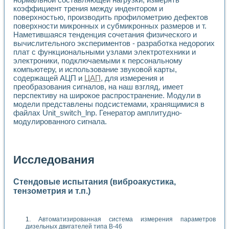
коэффициент трения между индентором и
поверхностью, производить профилометрию дефектов
поверхности микронных и субмикронных размеров и т.
Наметившаяся тенденция сочетания физического и
вычислительного экспериментов - разработка недорогих
плат с функциональными узлами электротехники и
электроники, подключаемыми к персональному
компьютеру, и использование звуковой карты,
содержащей АЦП и
ЦАП
, для измерения и
преобразования сигналов, на наш взгляд, имеет
перспективу на широкое распространение. Модули в
модели представлены подсистемами, хранящимися в
файлах Unit_switch_lnp. Генератор амплитудно-
модулированного сигнала.
Исследования
Стендовые испытания (виброакустика,
тензометрия и т.п.)
Автоматизированная система измерения параметров
дизельных двигателей типа В-46