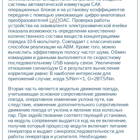
системы автоматической коммутации САК
операционных блоков и на установку коэффициентов
передачи с помощью умножающих цифро-аналоговых
преобразователей
ЦАП
ОАС. Проверка работы
устройства на эквиваленте электрохимической ячейки
показала возможность определения качественно-
количественного состава веществ концентрациями
порядка 10-6 моль/литр. Совпадает с классическим
способом реализации на АВМ. Кроме того, можно
вычислить эффективную полосу частот шума. Обмен
командами и данными выполняется по скоростному
последовательному USB каналу связи. Увеличение
отношения сигнал/шум G в результате вычисления
корреляции равно: В наиболее интересном для
приложений случае, когда S/Nin<<1, G=2BTS/Nin.
Вторая часть является моделью движения поезда,
учитывающая основное сопротивление движению
поезда, оперативное изменение уклона пути, как
следствие, изменение дополнительного сопротивления
движению поезда от уклона и явление юза колесных
пар. При задействовании соответствующей установки,
на модуль сопряжения выдается код на ее включение,
получив который процессор модуля включает питание
генератора и выдает синхропоследовательности для
работы генератора и усилителя. Необходимо