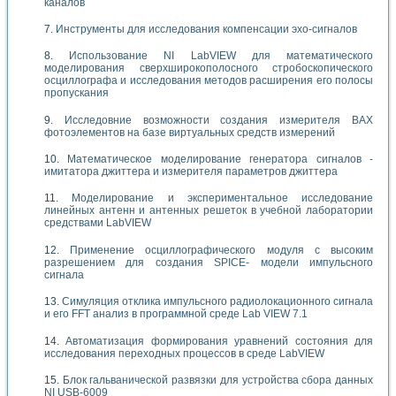
каналов
Инструменты для исследования компенсации эхо-сигналов
Использование NI LabVIEW для математического
моделирования сверхширокополосного стробоскопического
осциллографа и исследования методов расширения его полосы
пропускания
Исследовние возможности создания измерителя ВАХ
фотоэлементов на базе виртуальных средств измерений
Математическое моделирование генератора сигналов -
имитатора джиттера и измерителя параметров джиттера
Моделирование и экспериментальное исследование
линейных антенн и антенных решеток в учебной лаборатории
средствами LabVIEW
Применение осциллографического модуля с высоким
разрешением для создания SPICE- модели импульсного
сигнала
Симуляция отклика импульсного радиолокационного сигнала
и его FFT анализ в программной среде Lab VIEW 7.1
Автоматизация формирования уравнений состояния для
исследования переходных процессов в среде LabVIEW
Блок гальванической развязки для устройства сбора данных
NI USB-6009