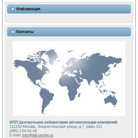
Использование NI LabVIEW для математического моделир
Исследовние возможности создания измерителя ВАХ фото
Информация
Математическое моделирование генератора сигналов - и
Моделирование и экспериментальное исследование линей
Применение осциллографического модуля с высоким разр
Симуляция отклика импульсного радиолокационного сигнал
Контакты
Автоматизация формирования уравнений состояния для и
Блок гальванической развязки для устройства сбора данн
Разработка автоматизированного стенда для измерения о
Применение среды LabVIEW для построения картины возб
Портативная система для определения показателей качес
Использование LabVIEW для управления источником пит
Устройство для снятия вольт-амперных характеристик со
Передовые научные технологии: нано-, фемто-, биотехнологи
Автоматизированная установка по измерению временных 
Автоматизированный лабораторный комплекс на базе Lab
Визуализация моделирования и оптимизации тепловой об
Виртуальный прибор для исследования функциональных в
Исследование возможности создания экономичного виртуа
Исследование кинетики движения макрочастиц в упорядо
Комплекс автоматизированной диагностики крови
НПП Центральная лаборатория автоматизации измерений
Метод прогнозирования свойств дисперсных продуктов п
111250 Москва, Энергетическая улица, д.7, офис 311
Недорогая система управления сверхпроводящим соленои
(495) 134-03-49
E-mail:
info@lab-centre.ru
Применение технологий NI в курсе экспериментальной фи