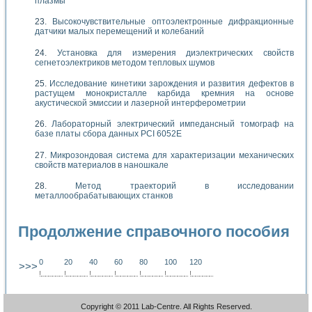
плазмы
Высокочувствительные оптоэлектронные дифракционные
датчики малых перемещений и колебаний
Установка для измерения диэлектрических свойств
сегнетоэлектриков методом тепловых шумов
Исследование кинетики зарождения и развития дефектов в
растущем монокристалле карбида кремния на основе
акустической эмиссии и лазерной интерферометрии
Лабораторный электрический импедансный томограф на
базе платы сбора данных PCI 6052E
Микрозондовая система для характеризации механических
свойств материалов в наношкале
Метод траекторий в исследовании
металлообрабатывающих станков
Продолжение справочного пособия
0
20
40
60
80
100
120
>>>
!
.
.
.
.
.
.
.
.
.
.
.
.
.
.
.
.
.
.
.
!
.
.
.
.
.
.
.
.
.
.
.
.
.
.
.
.
.
.
.
!
.
.
.
.
.
.
.
.
.
.
.
.
.
.
.
.
.
.
.
!
.
.
.
.
.
.
.
.
.
.
.
.
.
.
.
.
.
.
.
!
.
.
.
.
.
.
.
.
.
.
.
.
.
.
.
.
.
.
.
!
.
.
.
.
.
.
.
.
.
.
.
.
.
.
.
.
.
.
.
!
.
.
.
.
.
.
.
.
.
.
.
.
.
.
.
.
.
.
.
Copyright © 2011 Lab-Centre. All Rights Reserved.