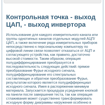
Расчет переноса аэрозоля и выпадения осадка в реально
Формирование линейной шкалы цвета модели CIE L*a*b с
Установка для измерения вольтамперных характеристик с
Контрольная точка - выход
Применение NI VISION для геометрического анализа в ме
Система температурной стабилизации
ЦАП, - выход инвертора
Управление движением с помощью программно - аппаратног
Определение параметров всплывающих газовых пузырьков
Использование для каждого измерительного канала или
Система управления асинхронным тиристорным электроп
группы однотипных каналов отдельных модулей АЦП/
Лазерный профилометр
ЦАП, а также включение ряда измерительных приборов
Применение средств NATIONAL INSTRUMENTS для автомат
непосредственно к персональному компьютеру по
Разработка автоматизированного стенда для исследован
цифровой линии связи позволяет отказаться от АЦП и
Автоматизированный стенд рентгеновской диагностики п
согласующего устройства, как правило, достаточно
Высокочувствительные оптоэлектронные дифракционные 
высокой стоимости. Таким образом, операция
Установка для измерения диэлектрических свойств сегне
полудиффренцирования преобразуется в
Исследование кинетики зарождения и развития дефектов 
последовательность следующих действий: прямое
Лабораторный электрический импедансный томограф на б
преобразование Фурье исходного сигнала,
полудиффренцирование его спектральных
Микрозондовая система для характеризации механических
составляющих и обратное преобразование Фурье,
Метод траекторий в исследовании металлообрабатывающ
результатом которого является полудифференциал
Промышленная автоматизация
исходного сигнала. Имея в распоряжении минимум
Автоматизация технологических процессов получения дис
материала. Запускается процедура усреднения кнопкой
Использование систем технического зрения для контроля
на панели после завершения теста, так как операция
Исследование электромагнитных переходных процессов при
сглаживания может существенно трансформировать
Применение LabVIEW при разработке обучающих информа
исходную форму диаграммы нагружения особенно в