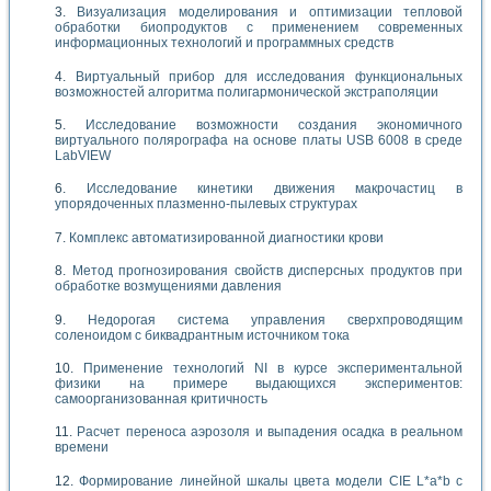
Визуализация моделирования и оптимизации тепловой
обработки биопродуктов с применением современных
информационных технологий и программных средств
Виртуальный прибор для исследования функциональных
возможностей алгоритма полигармонической экстраполяции
Исследование возможности создания экономичного
виртуального полярографа на основе платы USB 6008 в среде
LabVIEW
Исследование кинетики движения макрочастиц в
упорядоченных плазменно-пылевых структурах
Комплекс автоматизированной диагностики крови
Метод прогнозирования свойств дисперсных продуктов при
обработке возмущениями давления
Недорогая система управления сверхпроводящим
соленоидом с биквадрантным источником тока
Применение технологий NI в курсе экспериментальной
физики на примере выдающихся экспериментов:
самоорганизованная критичность
Расчет переноса аэрозоля и выпадения осадка в реальном
времени
Формирование линейной шкалы цвета модели CIE L*a*b с