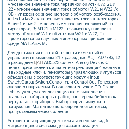
Применение LabVIEW для исследования течения в расши
мгновенное значение тока первичной обмотки, А; i21 и
Создание виртуальной работы «Изучение магнитных свой
i22 - мгновенные значения токов обмоток W21 и W22, A;
i0B - мгновенное значение тока в обмотках возбуждения,
Обратный маятник
А; ivs1 и ivs2 - мгновенные значения токов в тиристорах,
Устройство для изучения основ интерфейсов обмена по п
А; uvs1 и uvs2 - мгновенные значения напряжений на
Лабораторный практикум: изучение адиабатического расш
тиристорах, В; М121 и М122 - взаимоиндуктивности
Стенд для исследования электрических переходных харак
между обмоткой W1 и обмотками W21 и W22, Гн.
Система статистической обработки результатов измерите
Проектирование научных и инженерных приложений в
Автоматизация лазерно-плазменных измерений с помощ
среде MATLAB», М.
Модельно-измерительный комплекс. Назначение. Состав.
Для достижения высокой точности измерений и
Использование технологий NATIONAL INSTRUMENTS для с
управления применены 24-х разрядные АЦП AD7793, 12-
Учебный практикум "Спектральный и корреляционный ана
и разрядные
ЦАП
AD5522 фирмы Analog Device. С
Учебный стенд для исследования принципа действия унив
целью приближения к аппаратной реализации4 входные
Оборудование и программное обеспечение учебных лабор
и выходные ключи, генераторы управляющих импульсов
Виртуальный лабораторный практикум для изучения техн
объединены в соответствующие модули Input
Управление роботом ТУР-10 средствами LabVIEW
Switch,Output Switch,Control Inp и Control Out. Генератор
Аппаратно-программный комплекс для исследования АЧХ 
опорного напряжения. В пользовательском ПО Distant
Автоматизированный дистанционный лабораторный практи
Lab, служащем для дистанционного выполнения
Исследование возможности реставрации одномерных сигн
реальных лабораторных работ, расширена библиотека
виртуальных приборов. Выбор формы импульса
Использование технологий NATIONAL INSTRUMENTS в оп
нагружения. Магнитное поле определяется током,
Разработка модификаций алгоритма полигармонической э
пропускаемым через соленоид.
Учебный стенд для исследования принципа действия унив
Виртуальная система поддержки принимаемых решений в
Устройство и принцип действия а и внешний вид б
Преемственность дисциплин «Моделирование систем» и «
микрозондовой системы для характеризации