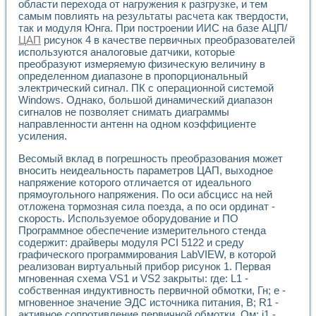
Разработка виртуальных тренажеров путем моделировани
области перехода от нагружения к разгрузке, и тем
самым повлиять на результаты расчета как твердости,
Система блокировок, сигнализации и защиты ускорителя 
так и модуля Юнга. При построении ИИС на базе АЦП/
Система сбора данных и управления процессом цементир
ЦАП
рисунок 4 в качестве первичных преобразователей
Управление температурой газовой среды специальной ба
используются аналоговые датчики, которые
Разработка программного обеспечения с использованием
преобразуют измеряемую физическую величину в
Использование технологий NATIONAL INSTRUMENTS при ра
определенном диапазоне в пропорциональный
Оборудование для промышленной термотрансферной мар
электрический сигнал. ПК с операционной системой
Автоматизация реометрических исследований на базе La
Windows. Однако, большой динамический диапазон
Применение измерителя иммитанса для исследова¬ния эле
сигналов не позволяет снимать диаграммы
Исследование электромагнитных переходных процессов при
направленности антенн на одном коэффициенте
усиления.
Стенд для исследования электрических переходных харак
Автоматизация контроля сварных швов на базе техноло
Весомый вклад в погрешность преобразования может
Измерительный контроль с применением неиндустриальны
вносить неидеальность параметров ЦАП, выходное
Моделирование надежности и эффективности систем упра
напряжение которого отличается от идеального
Лабораторные практикумы и учебные стенды
прямоугольного напряжения. По оси абсцисс на ней
Автоматизация лабораторного стенда по измерению проф
отложена тормозная сила поезда, а по оси ординат -
Автоматизированные лабораторные комплексы для вузов,
скорость. Используемое оборудование и ПО
Программное обеспечение измерительного стенда
Виртуальный прибор для исследования нелинейных рези
содержит: драйверы модуля PCI 5122 и среду
Использование виртуальных приборов в процесе изучения
графического программирования LabVIEW, в которой
Использование программ ELECTRONICS WORKBENCH-MULTI
реализован виртуальный прибор рисунок 1. Первая
Лабораторный практикум по дисциплине «Цифровые вычис
мгновенная схема VS1 и VS2 закрыты: где: L1 -
Лабораторный практикум по ИНС на основе LabVIEW
собственная индуктивность первичной обмотки, Гн; е -
Лабораторный практикум по основам теории коммутации
мгновенное значение ЭДС источника питания, В; R1 -
Опыт использования NI LabVIEW для создания лабораторн
активное сопротивление первичной обмотки, Ом; i1 -