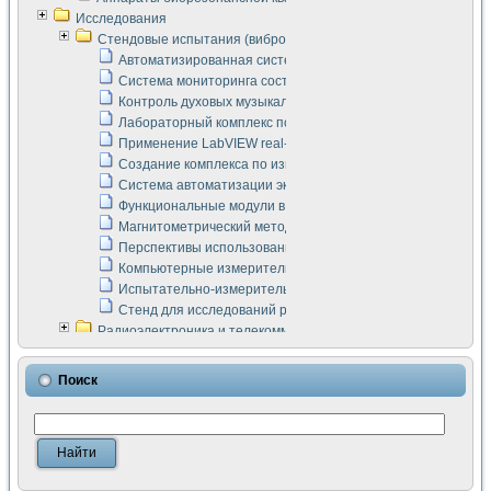
Исследования
Стендовые испытания (виброакустика, тензометрия и т.п.)
Автоматизированная система измерения параметров дизе
Система мониторинга состояния тяговых электродвигателей
Контроль духовых музыкальных инструментов
Лабораторный комплекс по исследованию элементной ба
Применение LabVIEW real-time module для моделирования
Создание комплекса по измерению скорости подвижного с
Система автоматизации экспериментальных исследований 
Функциональные модули в стандарте Nl SCXI для ультраз
Магнитометрический метод в дефектоскопии сварных шво
Перспективы использования машинного зрения в составе
Компьютерные измерительные системы для лабораторных
Испытательно-измерительный комплекс аппаратуры для о
Стенд для исследований рабочих процессов ДВС в динам
Радиоэлектроника и телекоммуникации
LabVIEW в расчетах радиолиний систем передачи данных
Аппаратно-программный комплекс для исследования АЧХ 
Поиск
Виртуальный лабораторный стенд для исследования пар
Измерение шумовых параметров операционных усилител
Измерительный преобразователь на основе цифровой обр
Инструменты для исследования выравнивания электричес
Инструменты для исследования компенсации эхо-сигнало