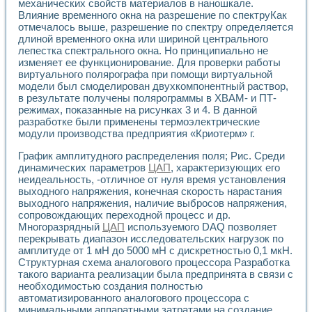
Универсальный стенд для исследования электрических ха
механических свойств материалов в наношкале.
Лабораторные практикумы по информационно-измерител
Влияние временного окна на разрешение по спектруКак
отмечалось выше, разрешение по спектру определяется
Виртуальный измеритель частотных характеристик на осн
длиной временного окна или шириной центрального
Лабораторный практикум по основам теории Коммутации
лепестка спектрального окна. Но принципиально не
Разработка виртуальной лабораторной работы «Имитаци
изменяет ее функционирование. Для проверки работы
Виртуальные практикумы по электротехнике в среде LabV
виртуального полярографа при помощи виртуальной
Из опыта внедрения в рамках национального проекта «Об
модели был смоделирован двухкомпонентный раствор,
Исследование эффективности решателей обыкновенных 
в результате получены полярограммы в ХВАМ- и ПТ-
Опыт разработки LabVIEW лабораторных практикумов н
режимах, показанные на рисунках 3 и 4. В данной
Проблемы повышения качества образования и подготовки
разработке были применены термоэлектрические
Развитие LabVIEW лабораторного практикума по электр
модули производства предприятия «Криотерм» г.
Разработка виртуальной лаборатории по электротехнике 
График амплитудного распределения поля; Рис. Среди
Усовершенствованные алгоритмы частотного анализа для
динамических параметров
ЦАП
, характеризующих его
Об опыте работы учебного центра «Технологии NATIONAL
неидеальность, -отличное от нуля время установления
Технологии NI в магистерской программе «Прикладная фи
выходного напряжения, конечная скорость нарастания
Система диагностики двигателей постоянного тока
выходного напряжения, наличие выбросов напряжения,
Автоматизированный стенд формирования электромагнитн
сопровождающих переходной процесс и др.
Лабораторный практикум по курсу ИИС на базе оборудов
Многоразрядный
ЦАП
используемого DAQ позволяет
перекрывать диапазон исследовательских нагрузок по
Партнеры
амплитуде от 1 мН до 5000 мН с дискретностью 0,1 мкН.
Академические и отраслевые институты
Структурная схема аналогового процессора Разработка
Учебные заведения
такого варианта реализации была предпринята в связи с
Бизнес
необходимостью создания полностью
Контакты
автоматизированного аналогового процессора с
минимальными аппаратными затратами на создание