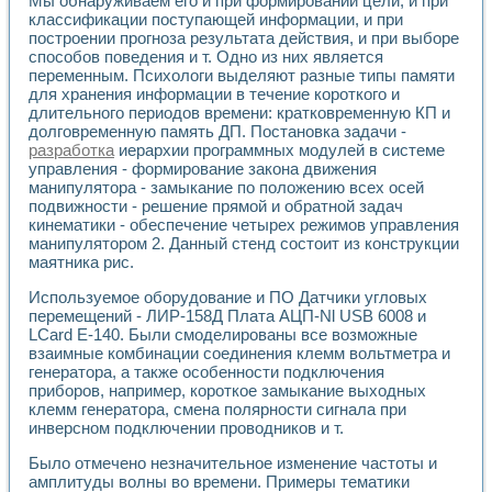
Мы обнаруживаем его и при формировании цели, и при
Универсальный стенд для исследования электрических ха
классификации поступающей информации, и при
Лабораторные практикумы по информационно-измерител
построении прогноза результата действия, и при выборе
Виртуальный измеритель частотных характеристик на осн
способов поведения и т. Одно из них является
Лабораторный практикум по основам теории Коммутации
переменным. Психологи выделяют разные типы памяти
Разработка виртуальной лабораторной работы «Имитаци
для хранения информации в течение короткого и
Виртуальные практикумы по электротехнике в среде LabV
длительного периодов времени: кратковременную КП и
Из опыта внедрения в рамках национального проекта «Об
долговременную память ДП. Постановка задачи -
Исследование эффективности решателей обыкновенных 
разработка
иерархии программных модулей в системе
Опыт разработки LabVIEW лабораторных практикумов н
управления - формирование закона движения
манипулятора - замыкание по положению всех осей
Проблемы повышения качества образования и подготовки
подвижности - решение прямой и обратной задач
Развитие LabVIEW лабораторного практикума по электр
кинематики - обеспечение четырех режимов управления
Разработка виртуальной лаборатории по электротехнике 
манипулятором 2. Данный стенд состоит из конструкции
Усовершенствованные алгоритмы частотного анализа для
маятника рис.
Об опыте работы учебного центра «Технологии NATIONAL
Технологии NI в магистерской программе «Прикладная фи
Используемое оборудование и ПО Датчики угловых
Система диагностики двигателей постоянного тока
перемещений - ЛИР-158Д Плата АЦП-Nl USB 6008 и
LCard E-140. Были смоделированы все возможные
Автоматизированный стенд формирования электромагнитн
взаимные комбинации соединения клемм вольтметра и
Лабораторный практикум по курсу ИИС на базе оборудов
генератора, а также особенности подключения
Партнеры
приборов, например, короткое замыкание выходных
Академические и отраслевые институты
клемм генератора, смена полярности сигнала при
Учебные заведения
инверсном подключении проводников и т.
Бизнес
Контакты
Было отмечено незначительное изменение частоты и
амплитуды волны во времени. Примеры тематики