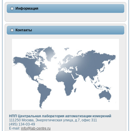
Использование NI LabVIEW для математического моделир
Исследовние возможности создания измерителя ВАХ фото
Информация
Математическое моделирование генератора сигналов - и
Моделирование и экспериментальное исследование линей
Применение осциллографического модуля с высоким разр
Симуляция отклика импульсного радиолокационного сигнал
Контакты
Автоматизация формирования уравнений состояния для и
Блок гальванической развязки для устройства сбора данн
Разработка автоматизированного стенда для измерения о
Применение среды LabVIEW для построения картины возб
Портативная система для определения показателей качес
Использование LabVIEW для управления источником пит
Устройство для снятия вольт-амперных характеристик со
Передовые научные технологии: нано-, фемто-, биотехнологи
Автоматизированная установка по измерению временных 
Автоматизированный лабораторный комплекс на базе Lab
Визуализация моделирования и оптимизации тепловой об
Виртуальный прибор для исследования функциональных в
Исследование возможности создания экономичного виртуа
Исследование кинетики движения макрочастиц в упорядо
Комплекс автоматизированной диагностики крови
НПП Центральная лаборатория автоматизации измерений
Метод прогнозирования свойств дисперсных продуктов п
111250 Москва, Энергетическая улица, д.7, офис 311
Недорогая система управления сверхпроводящим соленои
(495) 134-03-49
E-mail:
info@lab-centre.ru
Применение технологий NI в курсе экспериментальной фи