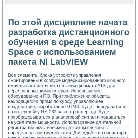
Расчет переноса аэрозоля и выпадения осадка в реально
Формирование линейной шкалы цвета модели CIE L*a*b с
Установка для измерения вольтамперных характеристик с
По этой дисциплине начата
Применение NI VISION для геометрического анализа в ме
Система температурной стабилизации
разработка дистанционного
Управление движением с помощью программно - аппаратног
обучения в среде Learning
Определение параметров всплывающих газовых пузырьков
Система управления асинхронным тиристорным электроп
Space с использованием
Лазерный профилометр
Применение средств NATIONAL INSTRUMENTS для автомат
пакета Nl LabVIEW
Разработка автоматизированного стенда для исследован
Автоматизированный стенд рентгеновской диагностики п
Высокочувствительные оптоэлектронные дифракционные 
Все элементы блока устройств управления
смонтированы в корпусе модернизированного мощного
Установка для измерения диэлектрических свойств сегне
импульсного источника питания формата АТХ для
Исследование кинетики зарождения и развития дефектов 
персональных компьютеров. Используемое
Лабораторный электрический импедансный томограф на б
оборудование и ПО. При приближении объекта,
Микрозондовая система для характеризации механических
находящегося прямо по курсу, управляющее
Метод траекторий в исследовании металлообрабатывающ
воздействие, выработанное СМЗ, будет передаваться
Промышленная автоматизация
по интерфейсу RS-232 на контроллер, где будет
Автоматизация технологических процессов получения дис
преобразовываться в аналоговый сигнал и подаваться
Использование систем технического зрения для контроля
на усилитель мощности. Использование длительной
регистрации акустическим датчиком связано с
Исследование электромагнитных переходных процессов при
определенными трудностями. Для удобства оператора
Применение LabVIEW при разработке обучающих информа
результирующие установленные значения амплитуды и