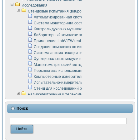
Исследования
Стендовые испытания (виброакустика, тензометрия и т.п.)
Автоматизированная система измерения параметров дизе
Система мониторинга состояния тяговых электродвигателей
Контроль духовых музыкальных инструментов
Лабораторный комплекс по исследованию элементной ба
Применение LabVIEW real-time module для моделирования
Создание комплекса по измерению скорости подвижного с
Система автоматизации экспериментальных исследований 
Функциональные модули в стандарте Nl SCXI для ультраз
Магнитометрический метод в дефектоскопии сварных шво
Перспективы использования машинного зрения в составе
Компьютерные измерительные системы для лабораторных
Испытательно-измерительный комплекс аппаратуры для о
Стенд для исследований рабочих процессов ДВС в динам
Радиоэлектроника и телекоммуникации
LabVIEW в расчетах радиолиний систем передачи данных
Аппаратно-программный комплекс для исследования АЧХ 
Поиск
Виртуальный лабораторный стенд для исследования пар
Измерение шумовых параметров операционных усилител
Измерительный преобразователь на основе цифровой обр
Инструменты для исследования выравнивания электричес
Инструменты для исследования компенсации эхо-сигнало