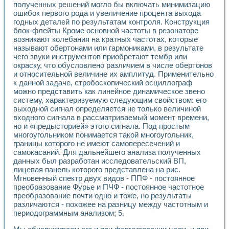
полученных решений могло бы включать минимизацию
Применение LabVIEW для исследования течения в расши
ошибок первого рода и увеличение процента выхода
Создание виртуальной работы «Изучение магнитных свой
годных деталей по результатам контроля. Конструкция
Обратный маятник
блок-флейты Кроме основной частоты в резонаторе
Устройство для изучения основ интерфейсов обмена по п
возникают колебания на кратных частотах, которые
Лабораторный практикум: изучение адиабатического расш
называют обертонами или гармониками, в результате
Стенд для исследования электрических переходных харак
чего звуки инструментов приобретают тембр или
Система статистической обработки результатов измерите
окраску, что обусловлено различием в числе обертонов
и относительной величине их амплитуд. Применительно
Автоматизация лазерно-плазменных измерений с помощ
к данной задаче, стробоскопический осциллограф
Модельно-измерительный комплекс. Назначение. Состав.
можно представить как линейное динамическое звено
Использование технологий NATIONAL INSTRUMENTS для с
систему, характеризуемую следующим свойством: его
Учебный практикум "Спектральный и корреляционный ана
выходной сигнал определяется не только величиной
Учебный стенд для исследования принципа действия унив
входного сигнала в рассматриваемый момент времени,
Оборудование и программное обеспечение учебных лабор
но и «предысторией» этого сигнала. Под простым
Виртуальный лабораторный практикум для изучения техн
многоугольником понимается такой многоугольник,
Управление роботом ТУР-10 средствами LabVIEW
границы которого не имеют самопересечений и
Аппаратно-программный комплекс для исследования АЧХ 
самокасаний. Для дальнейшего анализа полученных
данных был разработан исследовательский ВП,
Автоматизированный дистанционный лабораторный практи
лицевая панель которого представлена на рис.
Исследование возможности реставрации одномерных сигн
Мгновенный спектр двух видов - ППФ - постоянное
Использование технологий NATIONAL INSTRUMENTS в оп
преобразование Фурье и ПЧФ - постоянное частотное
Разработка модификаций алгоритма полигармонической э
преобразование почти одно и тоже, но результаты
Учебный стенд для исследования принципа действия унив
различаются - похожее на разницу между частотным и
Виртуальная система поддержки принимаемых решений в
периодограммным анализом; 5.
Преемственность дисциплин «Моделирование систем» и «