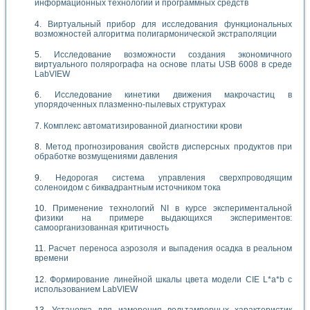
информационных технологий и программных средств
Виртуальный прибор для исследования функциональных
возможностей алгоритма полигармонической экстраполяции
Исследование возможности создания экономичного
виртуального полярографа на основе платы USB 6008 в среде
LabVIEW
Исследование кинетики движения макрочастиц в
упорядоченных плазменно-пылевых структурах
Комплекс автоматизированной диагностики крови
Метод прогнозирования свойств дисперсных продуктов при
обработке возмущениями давления
Недорогая система управления сверхпроводящим
соленоидом с биквадрантным источником тока
Применение технологий NI в курсе экспериментальной
физики на примере выдающихся экспериментов:
самоорганизованная критичность
Расчет переноса аэрозоля и выпадения осадка в реальном
времени
Формирование линейной шкалы цвета модели CIE L*a*b с
использованием LabVIEW