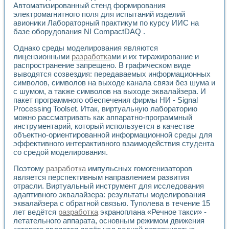
Автоматизированный стенд формирования
электромагнитного поля для испытаний изделий
авионики Лабораторный практикум по курсу ИИС на
базе оборудования NI CompactDAQ .
Однако среды моделирования являются
лицензионными
разработка
ми и их тиражирование и
распространение запрещено. В графическом виде
выводятся созвездия: передаваемых информационных
символов, символов на выходе канала связи без шума и
с шумом, а также символов на выходе эквалайзера. И
пакет программного обеспечения фирмы НИ - Signal
Processing Toolset. Итак, виртуальную лабораторию
можно рассматривать как аппаратно-программный
инструментарий, который используется в качестве
объектно-ориентированной информационной среды для
эффективного интерактивного взаимодействия студента
со средой моделирования.
Поэтому
разработка
импульсных гомогенизаторов
является перспективным направлением развития
отрасли. Виртуальный инструмент для исследования
адаптивного эквалайзера: результаты моделирования
эквалайзера с обратной связью. Туполева в течение 15
лет ведётся
разработка
экраноплана «Речное такси» -
летательного аппарата, основным режимом движения