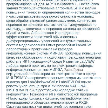
программирования для АСУТП/ Ковалев С. Постановка
задачи Усовершенствование алгоритма БПФ с целью
повышения точности определения количества периодов
и частоты дискретизированного сигнала в условиях,
когда обрабатываемый сигнал зашумлен, количество
периодов не является целым, сигнал модулирован по
амплитуде, количество периодов сигнала во временной
области мало. Лобачевского Исследование
эффективности решателей обыкновенных
дифференциальных уравнений инструментальных
систем моделирования Опыт разработки LabVIEW
лабораторных практикумов на кафедре
информационных систем МИРЭА Проблемы повышения
качества образования и подготовки преподавателей для
работы в ИКТ насыщенной среде Развитие LabVIEW
лабораторного практикума по электронике кафедры
информационных систем МИРЭА
Разработка
виртуальной лаборатории по электротехнике в среде
MULTISIM Усовершенствованные алгоритмы частотного
анализа для LabWindows/CVI и LabVIEW Об опыте
работы учебного центра «Технологии NATIONAL
INSTRUMENTS» в ростовском колледже связи и
информатики Технологии NI в магистерской программе
«Прикладная физика и физическая информатика»
инновационного образовательного проекта РУДН
Система диагностики двигателей постоянного тока