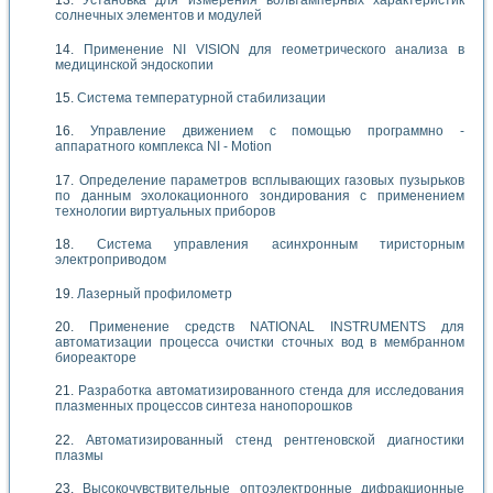
Установка для измерения вольтамперных характеристик
солнечных элементов и модулей
Применение NI VISION для геометрического анализа в
медицинской эндоскопии
Система температурной стабилизации
Управление движением с помощью программно -
аппаратного комплекса NI - Motion
Определение параметров всплывающих газовых пузырьков
по данным эхолокационного зондирования с применением
технологии виртуальных приборов
Система управления асинхронным тиристорным
электроприводом
Лазерный профилометр
Применение средств NATIONAL INSTRUMENTS для
автоматизации процесса очистки сточных вод в мембранном
биореакторе
Разработка автоматизированного стенда для исследования
плазменных процессов синтеза нанопорошков
Автоматизированный стенд рентгеновской диагностики
плазмы
Высокочувствительные оптоэлектронные дифракционные