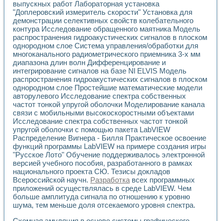
выпускных работ Лабораторная установка
"Доплеровский измеритель скорости" Установка для
демонстрации селективных свойств колебательного
контура Исследование обращенного маятника Модель
распространения гидроакустических сигналов в плоском
однородном слое Система управления/обработки для
многоканального радиометрического приемника 3-х мм
диапазона длин волн Дифференцирование и
интегрирование сигналов на базе Nl ELVIS Модель
распространения гидроакустических сигналов в плоском
однородном слое Простейшие математические модели
авторулевого Исследование спектра собственных
частот тонкой упругой оболочки Моделирование канала
связи с мобильными высокоскоростными объектами
Исследование спектра собственных частот тонкой
упругой оболочки с помощью пакета LabVIEW
Распределение Вигнера - Билля Практическое освоение
функций программы LabVIEW на примере создания игры
"Русское Лото" Обучение поддерживалось электронной
версией учебного пособия, разработанного в рамках
национального проекта СЮ. Тезисы докладов
Всероссийской научн.
Разработка
всех программных
приложений осуществлялась в среде LabVIEW. Чем
больше амплитуда сигнала по отношению к уровню
шума, тем меньше доля отсекаемого уровня спектра.
Схемная эмуляция в основе системы графического