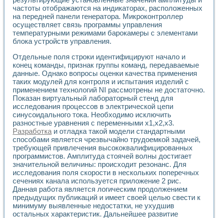
Разработка виртуальных тренажеров путем моделировани
частоты отображаются на индикаторах, расположенных
Система блокировок, сигнализации и защиты ускорителя 
на передней панели генератора. Микроконтроллер
Система сбора данных и управления процессом цементир
осуществляет связь программы управления
Управление температурой газовой среды специальной ба
температурными режимами барокамеры с элементами
Разработка программного обеспечения с использованием
блока устройств управления.
Использование технологий NATIONAL INSTRUMENTS при ра
Отдельные поля строки идентифицируют начало и
Оборудование для промышленной термотрансферной мар
конец команды, признак группы команд, передаваемые
Автоматизация реометрических исследований на базе La
данные. Однако вопросы оценки качества применения
Применение измерителя иммитанса для исследова¬ния эле
таких модулей для контроля и испытания изделий с
Исследование электромагнитных переходных процессов при
применением технологий NI рассмотрены не достаточно.
Стенд для исследования электрических переходных харак
Показан виртуальный лабораторный стенд для
Автоматизация контроля сварных швов на базе техноло
исследования процессов в электрической цепи
Измерительный контроль с применением неиндустриальны
синусоидального тока. Необходимо исключить
Моделирование надежности и эффективности систем упра
разностные уравнения с переменными х1,х2,х3.
Разработка
и отладка такой модели стандартными
Лабораторные практикумы и учебные стенды
способами является чрезвычайно трудоемкой задачей,
Автоматизация лабораторного стенда по измерению проф
требующей привлечения высококвалифицированных
Автоматизированные лабораторные комплексы для вузов,
программистов. Амплитуда стоячей волны достигает
Виртуальный прибор для исследования нелинейных рези
значительной величины: происходит резонанс. Для
Использование виртуальных приборов в процесе изучения
исследования поля скорости в нескольких поперечных
Использование программ ELECTRONICS WORKBENCH-MULTI
сечениях канала используется приложение 2 рис.
Лабораторный практикум по дисциплине «Цифровые вычис
Данная работа является логическим продолжением
Лабораторный практикум по ИНС на основе LabVIEW
предыдущих публикаций и имеет своей целью свести к
Лабораторный практикум по основам теории коммутации
минимуму выявленные недостатки, не ухудшив
остальных характеристик. Дальнейшее развитие
Опыт использования NI LabVIEW для создания лабораторн