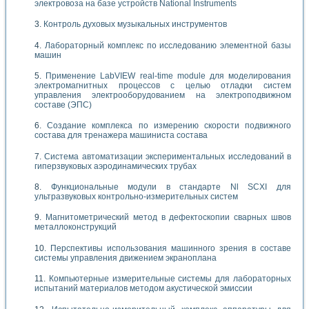
электровоза на базе устройств National Instruments
Контроль духовых музыкальных инструментов
Лабораторный комплекс по исследованию элементной базы
машин
Применение LabVIEW real-time module для моделирования
электромагнитных процессов с целью отладки систем
управления электрооборудованием на электроподвижном
составе (ЭПС)
Создание комплекса по измерению скорости подвижного
состава для тренажера машиниста состава
Система автоматизации экспериментальных исследований в
гиперзвуковых аэродинамических трубах
Функциональные модули в стандарте Nl SCXI для
ультразвуковых контрольно-измерительных систем
Магнитометрический метод в дефектоскопии сварных швов
металлоконструкций
Перспективы использования машинного зрения в составе
системы управления движением экраноплана
Компьютерные измерительные системы для лабораторных
испытаний материалов методом акустической эмиссии