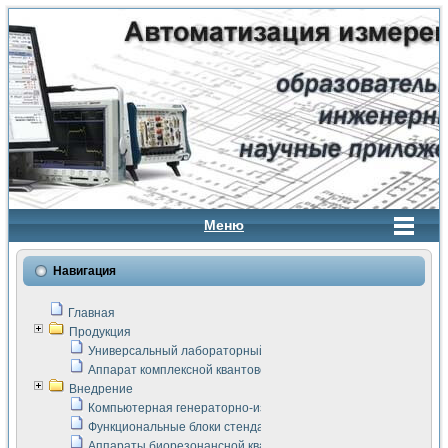
Меню
Навигация
Главная
Продукция
Универсальный лабораторный стенд "Сигнал-USB"
Аппарат комплексной квантовой терапии Интроскан
Внедрение
Компьютерная генераторно-измерительная система
Функциональные блоки стенда "Сигнал-USB"
Аппараты биорезонансной квантовой терапии серии СКАН