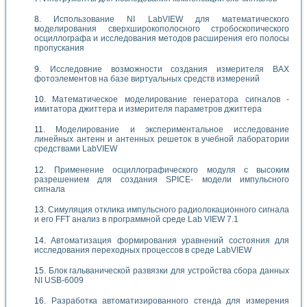
Использование NI LabVIEW для математического
моделирования сверхширокополосного стробоскопического
осциллографа и исследования методов расширения его полосы
пропускания
Исследовние возможности создания измерителя ВАХ
фотоэлементов на базе виртуальных средств измерений
Математическое моделирование генератора сигналов -
имитатора джиттера и измерителя параметров джиттера
Моделирование и экспериментальное исследование
линейных антенн и антенных решеток в учебной лаборатории
средствами LabVIEW
Применение осциллографического модуля с высоким
разрешением для создания SPICE- модели импульсного
сигнала
Симуляция отклика импульсного радиолокационного сигнала
и его FFT анализ в программной среде Lab VIEW 7.1
Автоматизация формирования уравнений состояния для
исследования переходных процессов в среде LabVIEW
Блок гальванической развязки для устройства сбора данных
NI USB-6009
Разработка автоматизированного стенда для измерения