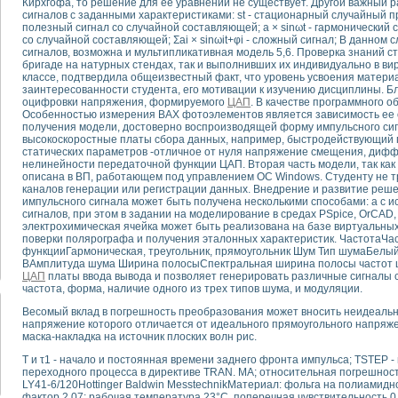
Кирхгофа, то решение для ее уравнений не существует. Другой важный р
сигналов с заданными характеристиками: st - стационарный случайный пр
полезный сигнал со случайной составляющей; а × sinωt - гармонический сиг
тика, тензометрия и т.п.)
со случайной составляющей; Σаi × sinωit+φi - сложный сигнал; В данном
а измерения параметров дизельных двигателей типа В-46
сигналов, возможна и мультипликативная модель 5,6. Проверка знаний с
бригаде на натурных стендах, так и выполнивших их индивидуально в в
ия тяговых электродвигателей электровоза на базе устройств National Instr
классе, подтвердила общеизвестный факт, что уровень усвоения матери
ных инструментов
заинтересованности студента, его мотивации к изучению дисциплины. Б
исследованию элементной базы машин
оцифровки напряжения, формируемого
ЦАП
. В качестве программного 
Особенностью измерения ВАХ фотоэлементов является зависимость ее
me module для моделирования электромагнитных процессов с целью отладки
получения модели, достоверно воспроизводящей форму импульсного си
рению скорости подвижного состава для тренажера машиниста состава
высокоскоростные платы сбора данных, например, быстродействующий 
ериментальных исследований в гиперзвуковых аэродинамических трубах
статических параметров -отличное от нуля напряжение смещения, диф
нелинейности передаточной функции ЦАП. Вторая часть модели, так как 
андарте Nl SCXI для ультразвуковых контрольно-измерительных систем
описана в ВП, работающем под управлением ОС Windows. Студенту не 
в дефектоскопии сварных швов металлоконструкций
каналов генерации или регистрации данных. Внедрение и развитие ре
импульсного сигнала может быть получена несколькими способами: а с
 машинного зрения в составе системы управления движением экраноплана
сигналов, при этом в задании на моделирование в средах PSpice, OrCAD, M
е системы для лабораторных испытаний материалов методом акустической
электрохимическая ячейка может быть реализована на базе виртуальных
й комплекс аппаратуры для определения тепловых и электрических характе
поверки полярографа и получения эталонных характеристик. ЧастотаЧа
функцииГармоническая, треугольник, прямоугольник Шум Тип шумаБелый
очих процессов ДВС в динамических режимах
ВАмплитуда шума Ширина полосыСпектральная ширина полосы частот ш
никации
ЦАП
платы ввода вывода и позволяет генерировать различные сигналы
иний систем передачи данных
частота, форма, наличие одного из трех типов шума, и модуляции.
плекс для исследования АЧХ и ФЧХ активных фильтров
Весомый вклад в погрешность преобразования может вносить неидеаль
стенд для исследования параметров двухполюсников резонансным методом
напряжение которого отличается от идеального прямоугольного напря
маска-накладка на источник плоских волн рис.
тров операционных усилителей с применением аппаратно-программных ср
тель на основе цифровой обработки выборок мгновенных значений
T и τ1 - начало и постоянная времени заднего фронта импульса; TSTEP -
ния выравнивания электрических каналов
переходного процесса в директиве TRAN. МА; относительная погрешнос
LY41-6/120Hottinger Baldwin MesstechnikМатериал: фольга на полиамидн
ния компенсации эхо-сигналов
фактор 2,07; рабочая температура 23°С, поперечная чувствительность 0