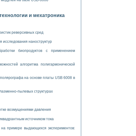
х модулей на базе USB-6008
ламп
отехнологии и мехатроника
мерения температуры» в среде LabVIEW
ристик реверсивных сред
в Нижегородском госуниверситете им. Н.И. Лобачевского
ых систем моделирования
я исследования наноструктур
бработки биопродуктов с применением
й среде
ожностей алгоритма полигармонической
и информатики
 полярографа на основе платы USB 6008 в
го образовательного проекта РУДН
плазменно-пылевых структурах
ботке возмущениями давления
иквадрантным источником тока
и на примере выдающихся экспериментов: