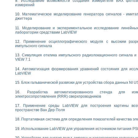
Исследовние возможности создания измерителя ВАХ фотоэ
следования течения в расширяющемся канале
измерений
ты «Изучение магнитных свойств ферромагнетиков. Петля гистерезиса» с и
Математическое моделирование генератора сигналов - имита
джиттера
нов интерфейсов обмена по протоколам RS232 и GPIB / имитатор оконечного
учение адиабатического расширения газов
Моделирование и экспериментальное исследование линейны
лаборатории средствами LabVIEW
ктрических переходных характеристик асинхронных двигателей при пуске
аботки результатов измерительного экспримента
Применение осциллографического модуля с высоким раз
азменных измерений с помощью LabVIEW
импульсного сигнала
мплекс. Назначение. Состав. Возможности
Симуляция отклика импульсного радиолокационного сигнала и 
NATIONAL INSTRUMENTS для создания систем автоматизированного лаборат
VIEW 7.1
альный и корреляционный анализ"
ания принципа действия универсального цифрового вольтметра
Автоматизация формирования уравнений состояния для иссл
LabVIEW
е обеспечение учебных лабораторных стендов
практикум для изучения технологии выращивания полупроводниковых и опти
Блок гальванической развязки для устройства сбора данных NI U
 средствами LabVIEW
плекс для исследования АЧХ и ФЧХ активных фильтров
Разработка автоматизированного стенда для изме
электросопротивления (RRR) сверхпроводников
ционный лабораторный практикум по курсу «радиотехнические цепи и сигна
реставрации одномерных сигналов на основе алгоритма полигармонической 
Применение среды LabVIEW для построения картины воз
NATIONAL INSTRUMENTS в операционной системе LINUX
пространстве Ван Дер Поля
горитма полигармонической экстраполяции в среде LabVIEW
Портативная система для определения показателей качества эл
ания принципа действия универсального цифрового вольтметра
ржки принимаемых решений в среде LabVIEW
Использование LabVIEW для управления источником питания P
 «Моделирование систем» и «Автоматизация проектирования систем и средс