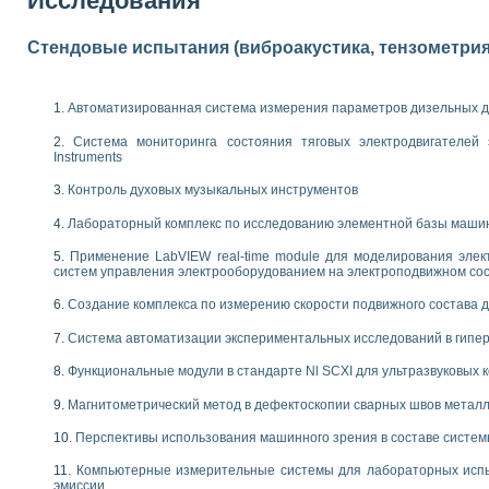
Исследования
 выпадения осадка в реальном времени
лы цвета модели CIE L*a*b с использованием LabVIEW
Стендовые испытания (виброакустика, тензометрия и
льтамперных характеристик солнечных элементов и модулей
еометрического анализа в медицинской эндоскопии
билизации
Автоматизированная система измерения параметров дизельных д
ощью программно - аппаратного комплекса NI - Motion
плывающих газовых пузырьков по данным эхолокационного зондирования с 
Система мониторинга состояния тяговых электродвигателей э
Instruments
онным тиристорным электроприводом
Контроль духовых музыкальных инструментов
AL INSTRUMENTS для автоматизации процесса очистки сточных вод в мемб
Лабораторный комплекс по исследованию элементной базы маши
нного стенда для исследования плазменных процессов синтеза нанопорошко
рентгеновской диагностики плазмы
Применение LabVIEW real-time module для моделирования элек
электронные дифракционные датчики малых перемещений и колебаний
систем управления электрооборудованием на электроподвижном со
электрических свойств сегнетоэлектриков методом тепловых шумов
Создание комплекса по измерению скорости подвижного состава 
ждения и развития дефектов в растущем монокристалле карбида кремния на
й импедансный томограф на базе платы сбора данных PCI 6052E
Система автоматизации экспериментальных исследований в гипер
характеризации механических свойств материалов в наношкале
овании металлообрабатывающих станков
Функциональные модули в стандарте Nl SCXI для ультразвуковых
Магнитометрический метод в дефектоскопии сварных швов метал
ких процессов получения дисперсных продуктов на основе виртуальных при
ческого зрения для контроля образцов
Перспективы использования машинного зрения в составе систе
ных переходных процессов при коротких замыканиях в узлах электрических н
Компьютерные измерительные системы для лабораторных испы
зработке обучающих информационных систем и тренажеров для персонала 
эмиссии