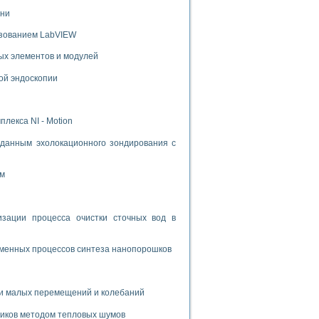
ени
ьзованием LabVIEW
ых элементов и модулей
ой эндоскопии
лекса NI - Motion
данным эхолокационного зондирования с
ом
ации процесса очистки сточных вод в
зменных процессов синтеза нанопорошков
и малых перемещений и колебаний
риков методом тепловых шумов