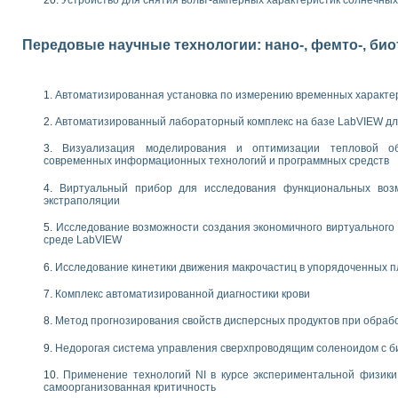
Устройство для снятия вольт-амперных характеристик солнечны
следования электрических характеристик газоразрядных и люминесцентных 
по информационно-измерительным системам (ИИС)
тотных характеристик на основе использования звуковой карты ПК
Передовые научные технологии: нано-, фемто-, би
 основам теории Коммутации
бораторной работы «Имитационное моделирование погрешностей канала из
электротехнике в среде LabVIEW
Автоматизированная установка по измерению временных характе
х национального проекта «Образование» технологий NATIONAL INSTRUMENTS 
ти решателей обыкновенных дифференциальных уравнений инструментальн
Автоматизированный лабораторный комплекс на базе LabVIEW дл
абораторных практикумов на кафедре информационных систем МИРЭА
Визуализация моделирования и оптимизации тепловой о
ва образования и подготовки преподавателей для работы в ИКТ насыщенно
современных информационных технологий и программных средств
рного практикума по электронике кафедры информационных систем МИРЭА
оратории по электротехнике в среде MULTISIM
Виртуальный прибор для исследования функциональных возм
экстраполяции
итмы частотного анализа для LabWindows/CVI и LabVIEW
центра «Технологии NATIONAL INSTRUMENTS» в ростовском колледже связи 
Исследование возможности создания экономичного виртуального
ой программе «Прикладная физика и физическая информатика» инновационно
среде LabVIEW
елей постоянного тока
Исследование кинетики движения макрочастиц в упорядоченных 
формирования электромагнитного поля для испытаний изделий авионики
 курсу ИИС на базе оборудования NI CompactDAQ
Комплекс автоматизированной диагностики крови
Метод прогнозирования свойств дисперсных продуктов при обра
ституты
Недорогая система управления сверхпроводящим соленоидом с б
Применение технологий NI в курсе экспериментальной физик
самоорганизованная критичность