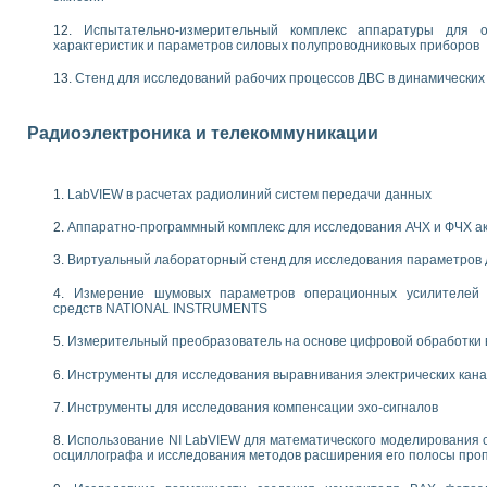
енажеров путем моделирования технологических процессов пищевых произво
изации и защиты ускорителя ЛУЭ-200
Испытательно-измерительный комплекс аппаратуры для о
характеристик и параметров силовых полупроводниковых приборов
равления процессом цементирования нефтегазовых скважин
азовой среды специальной барокамеры
Стенд для исследований рабочих процессов ДВС в динамических
еспечения с использованием среды графического программирования LabVIE
NATIONAL INSTRUMENTS при разработке автоматизированного комплекса для
енной термотрансферной маркировки изделий
Радиоэлектроника и телекоммуникации
ких исследований на базе LabVIEW
танса для исследова¬ния электрофизических свойств аморфного гидрогениз
ных переходных процессов при коротких замыканиях в узлах электрических н
LabVIEW в расчетах радиолиний систем передачи данных
ктрических переходных характеристик асинхронных двигателей при пуске
Аппаратно-программный комплекс для исследования АЧХ и ФЧХ а
арных швов на базе технологий фирмы NATIONAL INSTRUMENTS
применением неиндустриальных камер в производственных условиях
Виртуальный лабораторный стенд для исследования параметров
и эффективности систем управления в интегрированных средах
Измерение шумовых параметров операционных усилителей 
ебные стенды
средств NATIONAL INSTRUMENTS
го стенда по измерению профиля зеркальной антенны и построению диагра
торные комплексы для вузов, осуществляющих подготовку специалистов по
Измерительный преобразователь на основе цифровой обработки 
следования нелинейных резистивных цепей
Инструменты для исследования выравнивания электрических кан
приборов в процесе изучения специальных дисциплин в технических коллед
LECTRONICS WORKBENCH-MULTISIM для электротехнической подготовки инже
Инструменты для исследования компенсации эхо-сигналов
 дисциплине «Цифровые вычислительные устройства и микропроцессоры приб
 ИНС на основе LabVIEW
Использование NI LabVIEW для математического моделирования 
осциллографа и исследования методов расширения его полосы про
 основам теории коммутации
IEW для создания лабораторного практикума по измерениям магнитных вели