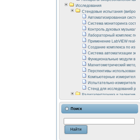
Исследования
Стендовые испытания (виброакус
Автоматизированная систем
Система мониторинга состоян
Контроль духовых музыкаль
Лабораторный комплекс по 
Применение LabVIEW real-ti
Создание комплекса по изме
Система автоматизации эксп
Функциональные модули в ст
Магнитометрический метод 
Перспективы использования
Компьютерные измерительны
Испытательно-измерительны
Стенд для исследований раб
Радиоэлектроника и телекомму
LabVIEW в расчетах радиол
Аппаратно-программный ком
Поиск
Виртуальный лабораторный 
Измерение шумовых параме
Измерительный преобразова
Инструменты для исследова
Инструменты для исследова