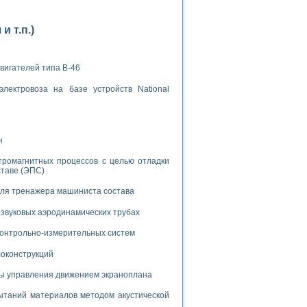
 т.п.)
вигателей типа В-46
применением технологии виртуальных приборов
лектровоза на базе устройств National
ранном биореакторе
н
в
тромагнитных процессов с целью отладки
ставе (ЭПС)
для тренажера машиниста состава
 основе акустической эмиссии и лазерной интерферометрии
звуковых аэродинамических трубах
 контрольно-измерительных систем
локонструкций
боров
мы управления движением экраноплана
агрузок
таний материалов методом акустической
химических предприятий