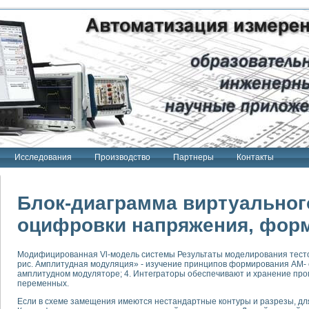
Исследования
Производство
Партнеры
Контакты
Блок-диаграмма виртуальног
оцифровки напряжения, фор
тенд "Сигнал-USB"
Модифицированная Vl-модель системы Результаты моделирования тест
 терапии Интроскан
рис. Амплитудная модуляция» - изучение принципов формирования АМ- 
амплитудном модуляторе; 4. Интеграторы обеспечивают и хранение пр
ерительная система
переменных.
Сигнал-USB"
Если в схеме замещения имеются нестандартные контуры и разрезы, дл
товой терапии серии СКАН