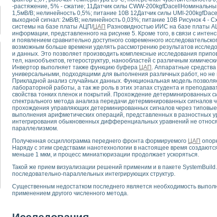
для математического моделирования сверхширокополосного стробоскопическ
-растяжение, 5% - сжатие; 11Датчик силы CWW-200kgfDacellНоминальный 
оздания измерителя ВАХ фотоэлементов на базе виртуальных средств изме
1,5мВ/В; нелинейность 0,5%; питание 10В 12Датчик силы UMI-200kgfDace
выходной сигнал: 2мВ/В; нелинейность 0,03%; питание 10В Рисунок 4 
ие генератора сигналов - имитатора джиттера и измерителя параметров д
системы на базе платы АЦП/
ЦАП
Разновидностью ИИС на базе платы АЦ
нтальное исследование линейных антенн и антенных решеток в учебной ла
информации, представленного на рисунке 5. Кроме того, в связи с инте
и появлением сравнительно доступного современного исследовательско
ского модуля с высоким разрешением для создания SPICE- модели импульсн
возможным больше времени уделять рассмотрению результатов исследов
ого радиолокационного сигнала и его FFT анализ в программной среде Lab V
и данных. Это позволяет производить комплексные исследования припо
я уравнений состояния для исследования переходных процессов в среде L
тел, нанообъектов, гетероструктур, нанообластей с различным химически
Инвертор выполняет также функцию буфера
ЦАП
. Аппаратные средства
ки для устройства сбора данных NI USB-6009
универсальными, подходящими для выполнения различных работ, но не
ного стенда для измерения относительного остаточного электросопротивле
Прикладной анализ случайных данных. Функциональная модель позволя
для построения картины возбуждения комбинационных колебаний в простра
лабораторной работы, а так же роль в этих этапах студента и преподава
свойства тонких пленок и покрытий. Прохождение детерминированных си
ределения показателей качества электрической энергии
спектрального метода анализа передачи детерминированных сигналов 
 управления источником питания PSP 2010 фирмы GW INSTEK
прохождения управляющих детерминированных сигналов через типовые 
т-амперных характеристик солнечных модулей на базе USB-6008
выполнения арифметических операций, представленных в разностных ур
интегрирования обыкновенных дифференциальных уравнений не относят
 нано-, фемто-, биотехнологии и мехатроника
параллелизмом.
вка по измерению временных характеристик реверсивных сред
Полученная осциллограмма переднего фронта формируемого
ЦАП
опорн
торный комплекс на базе LabVIEW для исследования наноструктур
Наряду с этим средствами нанотехнологии в настоящее время создаютс
я и оптимизации тепловой обработки биопродуктов с применением совреме
меньше 1 мкм, и процесс миниатюризации продолжает ускоряться.
следования функциональных возможностей алгоритма полигармонической эк
Такой же прием визуализации решений применим и в пакете SystemBuild
оздания экономичного виртуального полярографа на основе платы USB 6008
последовательно-параллельных интегрирующих структур.
жения макрочастиц в упорядоченных плазменно-пылевых структурах
Существенным недостатком последнего является необходимость выполне
й диагностики крови
применением другого численного метода.
йств дисперсных продуктов при обработке возмущениями давления
ния сверхпроводящим соленоидом с биквадрантным источником тока
 курсе экспериментальной физики на примере выдающихся экспериментов: с