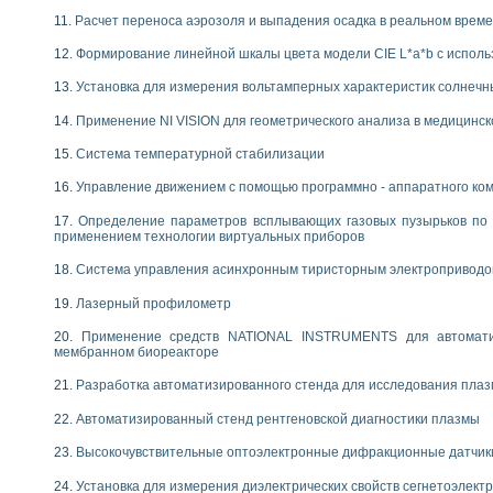
Расчет переноса аэрозоля и выпадения осадка в реальном врем
Формирование линейной шкалы цвета модели CIE L*a*b с испол
Установка для измерения вольтамперных характеристик солнечн
Применение NI VISION для геометрического анализа в медицинск
Система температурной стабилизации
Управление движением с помощью программно - аппаратного комп
Определение параметров всплывающих газовых пузырьков по 
применением технологии виртуальных приборов
Система управления асинхронным тиристорным электропривод
Лазерный профилометр
Применение средств NATIONAL INSTRUMENTS для автоматиз
мембранном биореакторе
Разработка автоматизированного стенда для исследования пла
Автоматизированный стенд рентгеновской диагностики плазмы
Высокочувствительные оптоэлектронные дифракционные датчик
Установка для измерения диэлектрических свойств сегнетоэлект