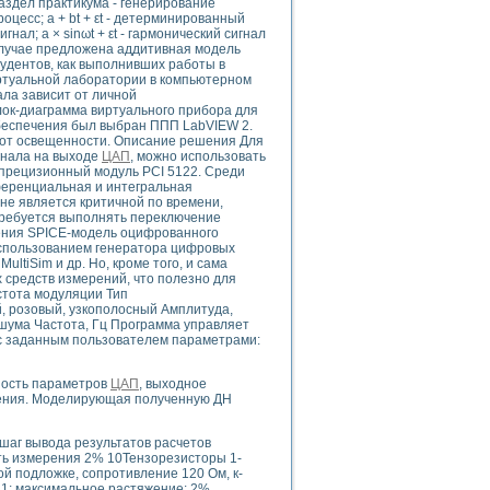
аздел практикума - генерирование
оцесс; а + bt + εt - детерминированный
нал; а × sinωt + εt - гармонический сигнал
 случае предложена аддитивная модель
тудентов, как выполнивших работы в
иртуальной лаборатории в компьютерном
uments
ала зависит от личной
лок-диаграмма виртуального прибора для
обеспечения был выбран ППП LabVIEW 2.
 от освещенности. Описание решения Для
 систем управления электрооборудованием на электроподвижном составе (Э
гнала на выходе
ЦАП
, можно использовать
прецизионный модуль PCI 5122. Среди
ференциальная и интегральная
не является критичной по времени,
требуется выполнять переключение
шения SPICE-модель оцифрованного
 использованием генератора цифровых
ultiSim и др. Но, кроме того, и сама
 эмиссии
 средств измерений, что полезно для
ристик и параметров силовых полупроводниковых приборов
стота модуляции Тип
, розовый, узкополосный Амплитуда,
ума Частота, Гц Программа управляет
 с заданным пользователем параметрами:
ность параметров
ЦАП
, выходное
жения. Моделирующая полученную ДН
едств NATIONAL INSTRUMENTS
 шаг вывода результатов расчетов
ть измерения 2% 10Тензорезисторы 1-
ой подложке, сопротивление 120 Ом, к-
,1; максимальное растяжение: 2%