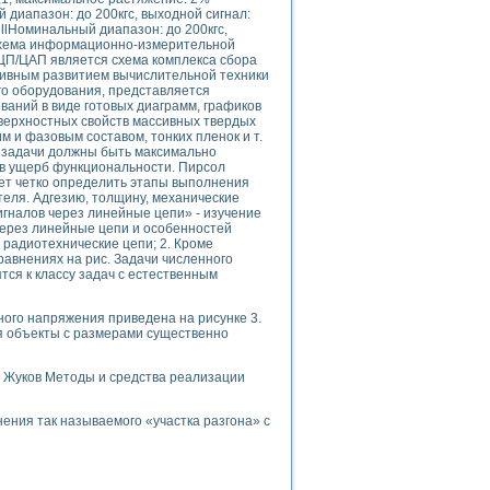
ого осциллографа и исследования методов расширения его полосы пропуска
диапазон: до 200кгс, выходной сигнал:
рений
llНоминальный диапазон: до 200кгс,
- Схема информационно-измерительной
життера
П/ЦАП является схема комплекса сбора
боратории средствами LabVIEW
нсивным развитием вычислительной техники
го оборудования, представляется
ого сигнала
аний в виде готовых диаграмм, графиков
IEW 7.1
верхностных свойств массивных твердых
abVIEW
м и фазовым составом, тонких пленок и т.
 задачи должны быть максимально
 в ущерб функциональности. Пирсол
ния (RRR) сверхпроводников
ет четко определить этапы выполнения
нстве Ван Дер Поля
теля. Адгезию, толщину, механические
гналов через линейные цепи» - изучение
через линейные цепи и особенностей
радиотехнические цепи; 2. Кроме
авнениях на рис. Задачи численного
ся к классу задач с естественным
ого напряжения приведена на рисунке 3.
я объекты с размерами существенно
нных информационных технологий и программных средств
страполяции
. Жуков Методы и средства реализации
 в среде LabVIEW
ния так называемого «участка разгона» с
амоорганизованная критичность