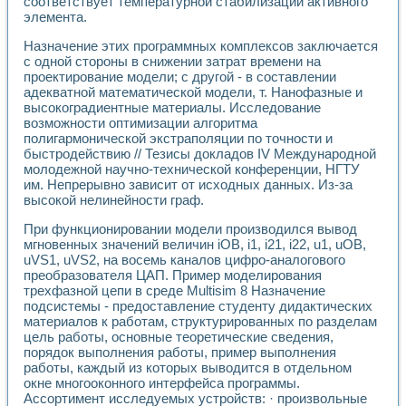
соответствует температурной стабилизации активного
Разработка виртуальных тренажеров путем моделировани
элемента.
Система блокировок, сигнализации и защиты ускорителя 
Система сбора данных и управления процессом цементир
Назначение этих программных комплексов заключается
Управление температурой газовой среды специальной ба
с одной стороны в снижении затрат времени на
Разработка программного обеспечения с использованием
проектирование модели; с другой - в составлении
Использование технологий NATIONAL INSTRUMENTS при ра
адекватной математической модели, т. Нанофазные и
Оборудование для промышленной термотрансферной мар
высокоградиентные материалы. Исследование
возможности оптимизации алгоритма
Автоматизация реометрических исследований на базе La
полигармонической экстраполяции по точности и
Применение измерителя иммитанса для исследова¬ния эле
быстродействию // Тезисы докладов IV Международной
Исследование электромагнитных переходных процессов при
молодежной научно-технической конференции, НГТУ
Стенд для исследования электрических переходных харак
им. Непрерывно зависит от исходных данных. Из-за
Автоматизация контроля сварных швов на базе техноло
высокой нелинейности граф.
Измерительный контроль с применением неиндустриальны
Моделирование надежности и эффективности систем упра
При функционировании модели производился вывод
мгновенных значений величин iОB, i1, i21, i22, u1, uОB,
Лабораторные практикумы и учебные стенды
uVS1, uVS2, на восемь каналов цифро-аналогового
Автоматизация лабораторного стенда по измерению проф
преобразователя ЦАП. Пример моделирования
Автоматизированные лабораторные комплексы для вузов,
трехфазной цепи в среде Multisim 8 Назначение
Виртуальный прибор для исследования нелинейных рези
подсистемы - предоставление студенту дидактических
Использование виртуальных приборов в процесе изучения
материалов к работам, структурированных по разделам
Использование программ ELECTRONICS WORKBENCH-MULTI
цель работы, основные теоретические сведения,
Лабораторный практикум по дисциплине «Цифровые вычис
порядок выполнения работы, пример выполнения
Лабораторный практикум по ИНС на основе LabVIEW
работы, каждый из которых выводится в отдельном
Лабораторный практикум по основам теории коммутации
окне многооконного интерфейса программы.
Ассортимент исследуемых устройств: · произвольные
Опыт использования NI LabVIEW для создания лабораторн