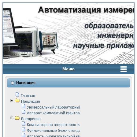
Меню
Навигация
Главная
Продукция
Универсальный лабораторный стенд "Сигнал-USB"
Аппарат комплексной квантовой терапии Интроскан
Внедрение
Компьютерная генераторно-измерительная система
Функциональные блоки стенда "Сигнал-USB"
Аппараты биорезонансной квантовой терапии серии СКАН