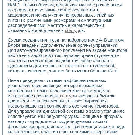
Универсальный стенд для исследования электрических ха
H/M-1. Таким образом, используя маски с различными
Лабораторные практикумы по информационно-измерител
по форме отверстиями, можно осуществить
Виртуальный измеритель частотных характеристик на осн
моделирование излучения непрерывных линейных
Лабораторный практикум по основам теории Коммутации
антенн с различными размерами и амплитудными
Разработка виртуальной лабораторной работы «Имитаци
распределениями. Частотные характеристики
Виртуальные практикумы по электротехнике в среде LabV
связанных колебательных
контур
ов.
Из опыта внедрения в рамках национального проекта «Об
Схема соединения гнезд на наборном поле 4. В данном
Исследование эффективности решателей обыкновенных 
Блоке введены дополнительные органы управления.
Опыт разработки LabVIEW лабораторных практикумов н
Для автоматизированного получения на экране монитора
Проблемы повышения качества образования и подготовки
частотных характеристик была выбрана ступенчато-
Развитие LabVIEW лабораторного практикума по электр
частотная модуляция воздействующего сигнала с
Разработка виртуальной лаборатории по электротехнике 
одинаковой длительностью частотных ступеней ∆t,
Усовершенствованные алгоритмы частотного анализа для
которая, очевидно, должна быть много больше τ3+τk.
Об опыте работы учебного центра «Технологии NATIONAL
Ниже приведены системы дифференциальных
Технологии NI в магистерской программе «Прикладная фи
уравнений, описывающих четыре возможных
Система диагностики двигателей постоянного тока
мгновенных схемы электрической части модели
Автоматизированный стенд формирования электромагнитн
исключение составляют
контур
ы якорных обмоток
Лабораторный практикум по курсу ИИС на базе оборудов
двигателя - они неизменны, а также выражения
Партнеры
позволяющие контролировать состояние тиристоров.
Академические и отраслевые институты
Для управления динамикой системы в замкнутом цикле
Учебные заведения
используется PID регулятор урав. Толщина и профиль
Бизнес
накладки определяется моделируемым маской
Контакты
фазовым распределением ψх При помощи масок в виде
металлических пластин с несколькими отверстиями