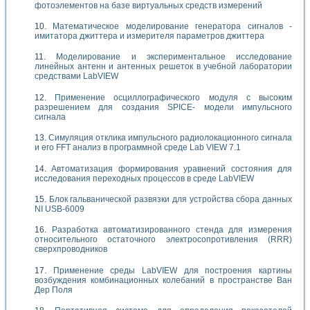
фотоэлементов на базе виртуальных средств измерений
Математическое моделирование генератора сигналов -
имитатора джиттера и измерителя параметров джиттера
Моделирование и экспериментальное исследование
линейных антенн и антенных решеток в учебной лаборатории
средствами LabVIEW
Применение осциллографического модуля с высоким
разрешением для создания SPICE- модели импульсного
сигнала
Симуляция отклика импульсного радиолокационного сигнала
и его FFT анализ в программной среде Lab VIEW 7.1
Автоматизация формирования уравнений состояния для
исследования переходных процессов в среде LabVIEW
Блок гальванической развязки для устройства сбора данных
NI USB-6009
Разработка автоматизированного стенда для измерения
относительного остаточного электросопротивления (RRR)
сверхпроводников
Применение среды LabVIEW для построения картины
возбуждения комбинационных колебаний в пространстве Ван
Дер Поля