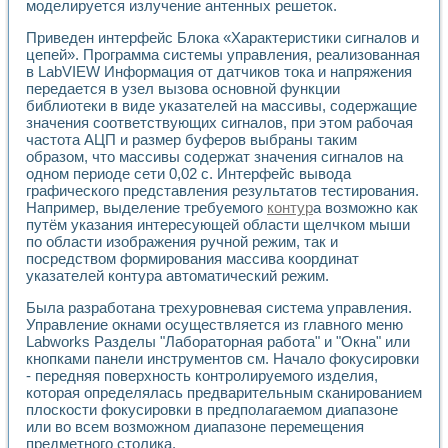
моделируется излучение антенных решеток.
Приведен интерфейс Блока «Характеристики сигналов и
цепей». Программа системы управления, реализованная
в LabVIEW Информация от датчиков тока и напряжения
передается в узел вызова основной функции
библиотеки в виде указателей на массивы, содержащие
значения соответствующих сигналов, при этом рабочая
частота АЦП и размер буферов выбраны таким
образом, что массивы содержат значения сигналов на
одном периоде сети 0,02 с. Интерфейс вывода
графического представления результатов тестирования.
Например, выделение требуемого
контур
а возможно как
путём указания интересующей области щелчком мыши
по области изображения ручной режим, так и
посредством формирования массива координат
указателей контура автоматический режим.
Была разработана трехуровневая система управления.
Управление окнами осуществляется из главного меню
Labworks Разделы "Лабораторная работа" и "Окна" или
кнопками панели инструментов см. Начало фокусировки
- передняя поверхность контролируемого изделия,
которая определялась предварительным сканированием
плоскости фокусировки в предполагаемом диапазоне
или во всем возможном диапазоне перемещения
предметного столика.