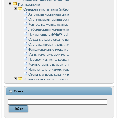
Исследования
Стендовые испытания (виброакустика, тензометрия и т.п.)
Автоматизированная система измерения параметров дизе
Система мониторинга состояния тяговых электродвигателей
Контроль духовых музыкальных инструментов
Лабораторный комплекс по исследованию элементной ба
Применение LabVIEW real-time module для моделирования
Создание комплекса по измерению скорости подвижного с
Система автоматизации экспериментальных исследований 
Функциональные модули в стандарте Nl SCXI для ультраз
Магнитометрический метод в дефектоскопии сварных шво
Перспективы использования машинного зрения в составе
Компьютерные измерительные системы для лабораторных
Испытательно-измерительный комплекс аппаратуры для о
Стенд для исследований рабочих процессов ДВС в динам
Радиоэлектроника и телекоммуникации
LabVIEW в расчетах радиолиний систем передачи данных
Аппаратно-программный комплекс для исследования АЧХ 
Поиск
Виртуальный лабораторный стенд для исследования пар
Измерение шумовых параметров операционных усилител
Измерительный преобразователь на основе цифровой обр
Инструменты для исследования выравнивания электричес
Инструменты для исследования компенсации эхо-сигнало