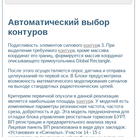
Расчет переноса аэрозоля и выпадения осадка в реально
Формирование линейной шкалы цвета модели CIE L*a*b с
Установка для измерения вольтамперных характеристик с
Автоматический выбор
Применение NI VISION для геометрического анализа в ме
Система температурной стабилизации
контуров
Управление движением с помощью программно - аппаратног
Определение параметров всплывающих газовых пузырьков
Податливость элементов силового
контур
а 3. При
Система управления асинхронным тиристорным электроп
выделении требуемого
контур
а, кроме массива
Лазерный профилометр
координат его границ, формируется массив координат
Применение средств NATIONAL INSTRUMENTS для автомат
описывающего прямоугольника Global Rectangle.
Разработка автоматизированного стенда для исследован
Автоматизированный стенд рентгеновской диагностики п
После этого осуществляется опрос датчика и отправка
Высокочувствительные оптоэлектронные дифракционные 
целеуказаний по первой оси. В Блоке предусмотрена
Установка для измерения диэлектрических свойств сегне
возможность математического моделирования сигналов
Исследование кинетики зарождения и развития дефектов 
на выходе стандартных радиотехнических цепей.
Лабораторный электрический импедансный томограф на б
Критерием первичной опухоли в данной реализации
Микрозондовая система для характеризации механических
является наибольшая площадь
контур
а. У моделей есть
Метод траекторий в исследовании металлообрабатывающ
изменяемые параметры резонансная частота, частота
Промышленная автоматизация
среза, добротность и др. Эта модель предназначена для
Автоматизация технологических процессов получения дис
отладки блока управления реостатным тормозом БУРТ.
Использование систем технического зрения для контроля
ВП регистрации и предварительного анализа звука
Исследование электромагнитных переходных процессов при
Лицевая панель ВП реализована в виде двух закладок:
«Установки» и «Сигналы». Участок 14 - 15 с
Применение LabVIEW при разработке обучающих информа