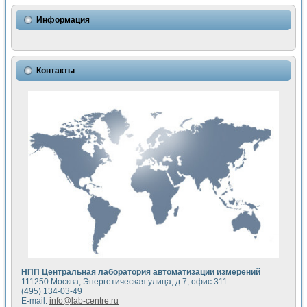
Использование NI LabVIEW для математического моделир
Исследовние возможности создания измерителя ВАХ фото
Информация
Математическое моделирование генератора сигналов - и
Моделирование и экспериментальное исследование линей
Применение осциллографического модуля с высоким разр
Симуляция отклика импульсного радиолокационного сигнал
Контакты
Автоматизация формирования уравнений состояния для и
Блок гальванической развязки для устройства сбора данн
Разработка автоматизированного стенда для измерения о
Применение среды LabVIEW для построения картины возб
Портативная система для определения показателей качес
Использование LabVIEW для управления источником пит
Устройство для снятия вольт-амперных характеристик со
Передовые научные технологии: нано-, фемто-, биотехнологи
Автоматизированная установка по измерению временных 
Автоматизированный лабораторный комплекс на базе Lab
Визуализация моделирования и оптимизации тепловой об
Виртуальный прибор для исследования функциональных в
Исследование возможности создания экономичного виртуа
Исследование кинетики движения макрочастиц в упорядо
Комплекс автоматизированной диагностики крови
НПП Центральная лаборатория автоматизации измерений
Метод прогнозирования свойств дисперсных продуктов п
111250 Москва, Энергетическая улица, д.7, офис 311
Недорогая система управления сверхпроводящим соленои
(495) 134-03-49
E-mail:
info@lab-centre.ru
Применение технологий NI в курсе экспериментальной фи