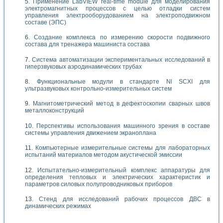
Применение LabVIEW real-time module для моделирования
электромагнитных процессов с целью отладки систем
управления электрооборудованием на электроподвижном
составе (ЭПС)
Создание комплекса по измерению скорости подвижного
состава для тренажера машиниста состава
Система автоматизации экспериментальных исследований в
гиперзвуковых аэродинамических трубах
Функциональные модули в стандарте Nl SCXI для
ультразвуковых контрольно-измерительных систем
Магнитометрический метод в дефектоскопии сварных швов
металлоконструкций
Перспективы использования машинного зрения в составе
системы управления движением экраноплана
Компьютерные измерительные системы для лабораторных
испытаний материалов методом акустической эмиссии
Испытательно-измерительный комплекс аппаратуры для
определения тепловых и электрических характеристик и
параметров силовых полупроводниковых приборов
Стенд для исследований рабочих процессов ДВС в
динамических режимах