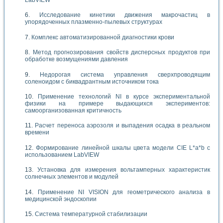
LabVIEW
Исследование кинетики движения макрочастиц в
упорядоченных плазменно-пылевых структурах
Комплекс автоматизированной диагностики крови
Метод прогнозирования свойств дисперсных продуктов при
обработке возмущениями давления
Недорогая система управления сверхпроводящим
соленоидом с биквадрантным источником тока
Применение технологий NI в курсе экспериментальной
физики на примере выдающихся экспериментов:
самоорганизованная критичность
Расчет переноса аэрозоля и выпадения осадка в реальном
времени
Формирование линейной шкалы цвета модели CIE L*a*b с
использованием LabVIEW
Установка для измерения вольтамперных характеристик
солнечных элементов и модулей
Применение NI VISION для геометрического анализа в
медицинской эндоскопии
Система температурной стабилизации