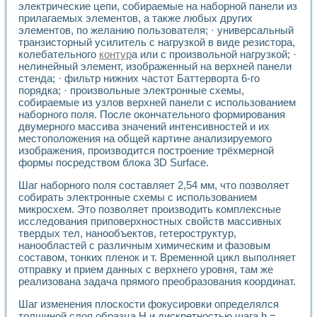
электрические цепи, собираемые на наборной панели из
Применение LabVIEW для исследования течения в расши
прилагаемых элементов, а также любых других
Создание виртуальной работы «Изучение магнитных свой
элементов, по желанию пользователя; · универсальный
Обратный маятник
транзисторный усилитель с нагрузкой в виде резистора,
Устройство для изучения основ интерфейсов обмена по п
колебательного
контур
а или с произвольной нагрузкой; ·
Лабораторный практикум: изучение адиабатического расш
нелинейный элемент, изображенный на верхней панели
Стенд для исследования электрических переходных харак
стенда; · фильтр нижних частот Баттерворта 6-го
Система статистической обработки результатов измерите
порядка; · произвольные электронные схемы,
собираемые из узлов верхней панели с использованием
Автоматизация лазерно-плазменных измерений с помощ
наборного поля. После окончательного формирования
Модельно-измерительный комплекс. Назначение. Состав.
двумерного массива значений интенсивностей и их
Использование технологий NATIONAL INSTRUMENTS для с
местоположения на общей картине анализируемого
Учебный практикум "Спектральный и корреляционный ана
изображения, производится построение трёхмерной
Учебный стенд для исследования принципа действия унив
формы посредством блока 3D Surface.
Оборудование и программное обеспечение учебных лабор
Виртуальный лабораторный практикум для изучения техн
Шаг наборного поля составляет 2,54 мм, что позволяет
Управление роботом ТУР-10 средствами LabVIEW
собирать электронные схемы с использованием
микросхем. Это позволяет производить комплексные
Аппаратно-программный комплекс для исследования АЧХ 
исследования приповерхностных свойств массивных
Автоматизированный дистанционный лабораторный практи
твердых тел, нанообъектов, гетероструктур,
Исследование возможности реставрации одномерных сигн
нанообластей с различным химическим и фазовым
Использование технологий NATIONAL INSTRUMENTS в оп
составом, тонких пленок и т. Временной цикл выполняет
Разработка модификаций алгоритма полигармонической э
отправку и прием данных с верхнего уровня, там же
Учебный стенд для исследования принципа действия унив
реализована задача прямого преобразования координат.
Виртуальная система поддержки принимаемых решений в
Шаг изменения плоскости фокусировки определялся
Преемственность дисциплин «Моделирование систем» и «
толщиной слоя образца Н и дискретностью шага h =