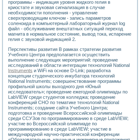
программы - индикация уровня жидкого гелия в
Применение LabVIEW для исследования течения в расши
криостате и звуковая сигнализация в случае
Создание виртуальной работы «Изучение магнитных свой
необходимости пополнения - управление
Обратный маятник
сверхпроводящим ключом - запись параметров
Устройство для изучения основ интерфейсов обмена по п
соленоида в компьютерный лабораторный журнал log
Лабораторный практикум: изучение адиабатического расш
файл - обслуживание внештатных ситуаций переход
Стенд для исследования электрических переходных харак
магнита в нормальное состояние, вывод тока, испарение
гелия с звуковой индикацией 2.
Система статистической обработки результатов измерите
Автоматизация лазерно-плазменных измерений с помощ
Перспективы развития В рамках стратегии развития
Модельно-измерительный комплекс. Назначение. Состав.
Учебного Центра предполагается осуществить
Использование технологий NATIONAL INSTRUMENTS для с
выполнение следующих мероприятий: проведение
Учебный практикум "Спектральный и корреляционный ана
исследований в области интеграции технологий National
Учебный стенд для исследования принципа действия унив
Instruments
и WiFi на основе D-Link; разработка
Оборудование и программное обеспечение учебных лабор
концепции студенческого инкубатора технологий
Виртуальный лабораторный практикум для изучения техн
National Instruments; совершенствование программы
профильной школы выходного дня «Юный
Управление роботом ТУР-10 средствами LabVIEW
исследователь»; проведение ежегодной олимпиады по
Аппаратно-программный комплекс для исследования АЧХ 
LabVIEW среди студентов колледжа; проведение
Автоматизированный дистанционный лабораторный практи
конференций СНО по тематике технологий National
Исследование возможности реставрации одномерных сигн
Instruments; создание сайта Учебного Центра;
Использование технологий NATIONAL INSTRUMENTS в оп
подготовка и проведение Всероссийской олимпиады
Разработка модификаций алгоритма полигармонической э
среди ССУЗов по программированию в среде LabVIEW;
Учебный стенд для исследования принципа действия унив
участие во Всероссийской олимпиаде по
Виртуальная система поддержки принимаемых решений в
программированию в среде LabVIEW; участие в
международной научно-практической конференции
Преемственность дисциплин «Моделирование систем» и «
«Образовательные, научные и инженерные приложения