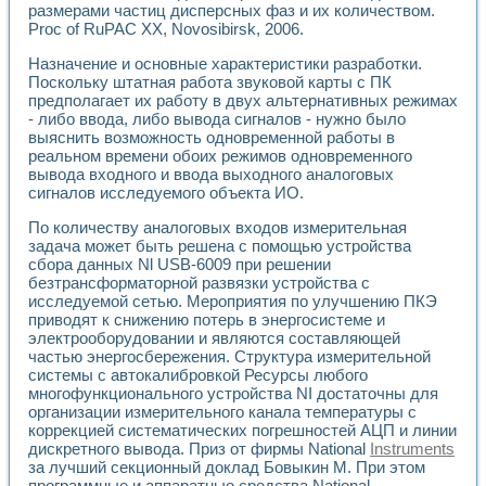
размерами частиц дисперсных фаз и их количеством.
Proc of RuPAC XX, Novosibirsk, 2006.
Назначение и основные характеристики разработки.
Поскольку штатная работа звуковой карты с ПК
предполагает их работу в двух альтернативных режимах
- либо ввода, либо вывода сигналов - нужно было
выяснить возможность одновременной работы в
реальном времени обоих режимов одновременного
вывода входного и ввода выходного аналоговых
сигналов исследуемого объекта ИО.
По количеству аналоговых входов измерительная
задача может быть решена с помощью устройства
сбора данных Nl USB-6009 при решении
безтрансформаторной развязки устройства с
исследуемой сетью. Мероприятия по улучшению ПКЭ
приводят к снижению потерь в энергосистеме и
электрооборудовании и являются составляющей
частью энергосбережения. Структура измерительной
системы с автокалибровкой Ресурсы любого
многофункционального устройства NI достаточны для
организации измерительного канала температуры с
коррекцией систематических погрешностей АЦП и линии
дискретного вывода. Приз от фирмы National
Instruments
за лучший секционный доклад Бовыкин М. При этом
программные и аппаратные средства National