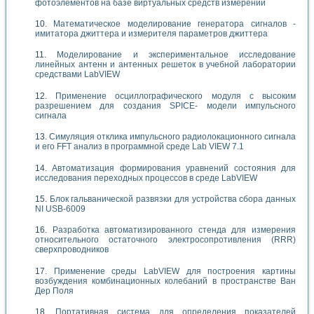
фотоэлементов на базе виртуальных средств измерений
Математическое моделирование генератора сигналов -
имитатора джиттера и измерителя параметров джиттера
Моделирование и экспериментальное исследование
линейных антенн и антенных решеток в учебной лаборатории
средствами LabVIEW
Применение осциллографического модуля с высоким
разрешением для создания SPICE- модели импульсного
сигнала
Симуляция отклика импульсного радиолокационного сигнала
и его FFT анализ в программной среде Lab VIEW 7.1
Автоматизация формирования уравнений состояния для
исследования переходных процессов в среде LabVIEW
Блок гальванической развязки для устройства сбора данных
NI USB-6009
Разработка автоматизированного стенда для измерения
относительного остаточного электросопротивления (RRR)
сверхпроводников
Применение среды LabVIEW для построения картины
возбуждения комбинационных колебаний в пространстве Ван
Дер Поля
Портативная система для определения показателей