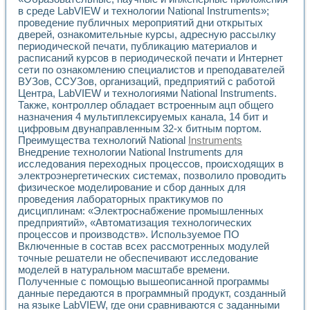
Универсальный стенд для исследования электрических ха
в среде LabVIEW и технологии National Instruments»;
Лабораторные практикумы по информационно-измерител
проведение публичных мероприятий дни открытых
Виртуальный измеритель частотных характеристик на осн
дверей, ознакомительные курсы, адресную рассылку
Лабораторный практикум по основам теории Коммутации
периодической печати, публикацию материалов и
Разработка виртуальной лабораторной работы «Имитаци
расписаний курсов в периодической печати и Интернет
Виртуальные практикумы по электротехнике в среде LabV
сети по ознакомлению специалистов и преподавателей
Из опыта внедрения в рамках национального проекта «Об
ВУЗов, ССУЗов, организаций, предприятий с работой
Исследование эффективности решателей обыкновенных 
Центра, LabVIEW и технологиями National Instruments.
Также, контроллер обладает встроенным ацп общего
Опыт разработки LabVIEW лабораторных практикумов н
назначения 4 мультиплексируемых канала, 14 бит и
Проблемы повышения качества образования и подготовки
цифровым двунаправленным 32-х битным портом.
Развитие LabVIEW лабораторного практикума по электр
Преимущества технологий National
Instruments
Разработка виртуальной лаборатории по электротехнике 
Внедрение технологии National Instruments для
Усовершенствованные алгоритмы частотного анализа для
исследования переходных процессов, происходящих в
Об опыте работы учебного центра «Технологии NATIONAL
электроэнергетических системах, позволило проводить
Технологии NI в магистерской программе «Прикладная фи
физическое моделирование и сбор данных для
Система диагностики двигателей постоянного тока
проведения лабораторных практикумов по
дисциплинам: «Электроснабжение промышленных
Автоматизированный стенд формирования электромагнитн
предприятий», «Автоматизация технологических
Лабораторный практикум по курсу ИИС на базе оборудов
процессов и производств». Используемое ПО
Партнеры
Включенные в состав всех рассмотренных модулей
Академические и отраслевые институты
точные решатели не обеспечивают исследование
Учебные заведения
моделей в натуральном масштабе времени.
Бизнес
Полученные с помощью вышеописанной программы
Контакты
данные передаются в программный продукт, созданный
на языке LabVIEW, где они сравниваются с заданными