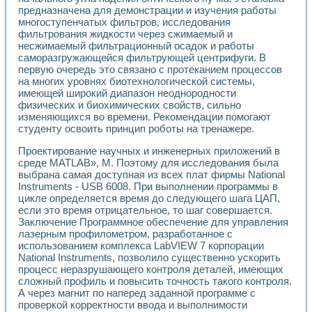
Разработка виртуальных тренажеров путем моделировани
предназначена для демонстрации и изучения работы
Система блокировок, сигнализации и защиты ускорителя 
многоступенчатых фильтров, исследования
Система сбора данных и управления процессом цементир
фильтрования жидкости через сжимаемый и
Управление температурой газовой среды специальной ба
несжимаемый фильтрационный осадок и работы
Разработка программного обеспечения с использованием
саморазгружающейся фильтрующей центрифуги. В
Использование технологий NATIONAL INSTRUMENTS при ра
первую очередь это связано с протеканием процессов
на многих уровнях биотехнологической системы,
Оборудование для промышленной термотрансферной мар
имеющей широкий диапазон неоднородности
Автоматизация реометрических исследований на базе La
физических и биохимических свойств, сильно
Применение измерителя иммитанса для исследова¬ния эле
изменяющихся во времени. Рекомендации помогают
Исследование электромагнитных переходных процессов при
студенту освоить принцип роботы на тренажере.
Стенд для исследования электрических переходных харак
Автоматизация контроля сварных швов на базе техноло
Проектирование научных и инженерных приложений в
Измерительный контроль с применением неиндустриальны
среде MATLAB», М. Поэтому для исследования была
выбрана самая доступная из всех плат фирмы National
Моделирование надежности и эффективности систем упра
Instruments - USB 6008. При выполнении программы в
Лабораторные практикумы и учебные стенды
цикле определяется время до следующего шага ЦАП,
Автоматизация лабораторного стенда по измерению проф
если это время отрицательное, то шаг совершается.
Автоматизированные лабораторные комплексы для вузов,
Заключение Программное обеспечение для управления
Виртуальный прибор для исследования нелинейных рези
лазерным профилометром, разработанное с
Использование виртуальных приборов в процесе изучения
использованием комплекса LabVIEW 7 корпорации
Использование программ ELECTRONICS WORKBENCH-MULTI
National Instruments, позволило существенно ускорить
Лабораторный практикум по дисциплине «Цифровые вычис
процесс неразрушающего контроля деталей, имеющих
Лабораторный практикум по ИНС на основе LabVIEW
сложный профиль и повысить точность такого контроля.
А через магнит по наперед заданной программе с
Лабораторный практикум по основам теории коммутации
проверкой корректности ввода и выполнимости
Опыт использования NI LabVIEW для создания лабораторн