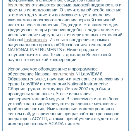
Instruments
отличаются весьма высокой надежностью и
просты в использовании. Отличительной особенностью
этого метода является возможность установления
«желаемого порогового» значения верхней граничной
частоты восстановления. Подходом, ставшим сегодня
традиционным, при решении подобных задач является
использование виртуальных измерительных технологий
National
Instruments
. Из опыта внедрения в рамках
национального проекта «Образование» технологий
NATIONAL INSTRUMENTS в Нижегородском
госуниверситете им. Тезисы докладов Всесоюзной
научно-технической конференции.
Используемое оборудование и программное
обеспечение National
Instruments
Nl LabVIEW 8.
Образовательные, научные и инженерные приложения в
среде LabVIEW и технологии National Instruments:
Сборник трудов, междунар. Летом 2007 года были
проведены успешные лётные испытания
экспериментальной модели. В зависимости от выбора
устройства в них реализуются различные механизмы
дробления частиц. Имитационные модели реальных
систем найдут применение при разработке тренажеров
операторов АСУТП, а также при обучении студентов и
инженеров основам SCADA-систем.