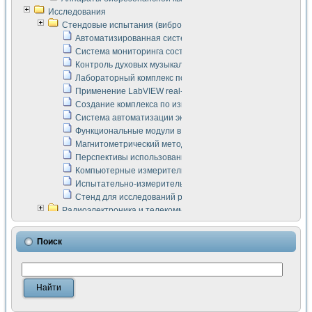
Исследования
Стендовые испытания (виброакустика, тензометрия и т.п.)
Автоматизированная система измерения параметров дизе
Система мониторинга состояния тяговых электродвигателей
Контроль духовых музыкальных инструментов
Лабораторный комплекс по исследованию элементной ба
Применение LabVIEW real-time module для моделирования
Создание комплекса по измерению скорости подвижного с
Система автоматизации экспериментальных исследований 
Функциональные модули в стандарте Nl SCXI для ультраз
Магнитометрический метод в дефектоскопии сварных шво
Перспективы использования машинного зрения в составе
Компьютерные измерительные системы для лабораторных
Испытательно-измерительный комплекс аппаратуры для о
Стенд для исследований рабочих процессов ДВС в динам
Радиоэлектроника и телекоммуникации
LabVIEW в расчетах радиолиний систем передачи данных
Аппаратно-программный комплекс для исследования АЧХ 
Поиск
Виртуальный лабораторный стенд для исследования пар
Измерение шумовых параметров операционных усилител
Измерительный преобразователь на основе цифровой обр
Инструменты для исследования выравнивания электричес
Инструменты для исследования компенсации эхо-сигнало