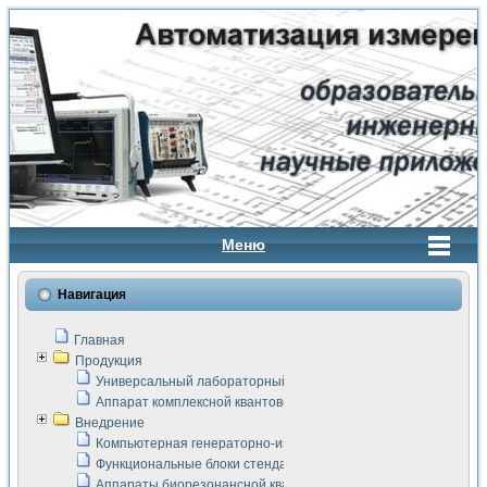
Меню
Навигация
Главная
Продукция
Универсальный лабораторный стенд "Сигнал-USB"
Аппарат комплексной квантовой терапии Интроскан
Внедрение
Компьютерная генераторно-измерительная система
Функциональные блоки стенда "Сигнал-USB"
Аппараты биорезонансной квантовой терапии серии СКАН