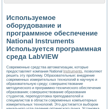
Расчет переноса аэрозоля и выпадения осадка в реально
Формирование линейной шкалы цвета модели CIE L*a*b с
Установка для измерения вольтамперных характеристик с
Используемое
Применение NI VISION для геометрического анализа в ме
Система температурной стабилизации
оборудование и
Управление движением с помощью программно - аппаратног
программное обеспечение
Определение параметров всплывающих газовых пузырьков
Система управления асинхронным тиристорным электроп
National Instruments
Лазерный профилометр
Применение средств NATIONAL INSTRUMENTS для автомат
Используется программная
Разработка автоматизированного стенда для исследован
Автоматизированный стенд рентгеновской диагностики п
среда LabVIEW
Высокочувствительные оптоэлектронные дифракционные 
Установка для измерения диэлектрических свойств сегне
Современные средства автоматизации, которые
Исследование кинетики зарождения и развития дефектов 
предоставляет компания National
Instruments
, позволяют
Лабораторный электрический импедансный томограф на б
решить эту проблему. Образовательные: внедрение
Микрозондовая система для характеризации механических
современных измерительных технологий в научную и
Метод траекторий в исследовании металлообрабатывающ
образовательную среду; совершенствование
Промышленная автоматизация
методического и программно-технического обеспечения
Автоматизация технологических процессов получения дис
образования; совершенствование образования
студентов, переподготовка преподавателей и
Использование систем технического зрения для контроля
специалистов в области современных компьютерных
Исследование электромагнитных переходных процессов при
измерительных технологий. Это достигается выбором
Применение LabVIEW при разработке обучающих информа
начального угла падения оптического пучка. Установка