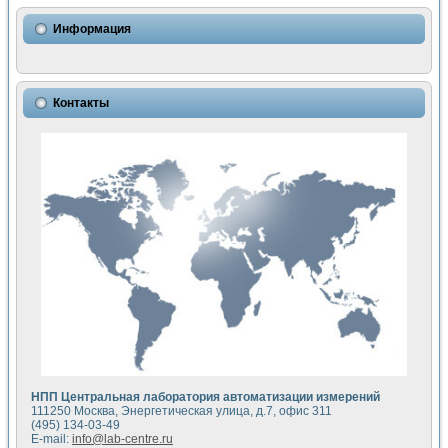
Использование NI LabVIEW для математического моделир
Исследовние возможности создания измерителя ВАХ фото
Информация
Математическое моделирование генератора сигналов - и
Моделирование и экспериментальное исследование линей
Применение осциллографического модуля с высоким разр
Симуляция отклика импульсного радиолокационного сигнал
Контакты
Автоматизация формирования уравнений состояния для и
Блок гальванической развязки для устройства сбора данн
Разработка автоматизированного стенда для измерения о
Применение среды LabVIEW для построения картины возб
Портативная система для определения показателей качес
Использование LabVIEW для управления источником пит
Устройство для снятия вольт-амперных характеристик со
Передовые научные технологии: нано-, фемто-, биотехнологи
Автоматизированная установка по измерению временных 
Автоматизированный лабораторный комплекс на базе Lab
Визуализация моделирования и оптимизации тепловой об
Виртуальный прибор для исследования функциональных в
Исследование возможности создания экономичного виртуа
Исследование кинетики движения макрочастиц в упорядо
Комплекс автоматизированной диагностики крови
НПП Центральная лаборатория автоматизации измерений
Метод прогнозирования свойств дисперсных продуктов п
111250 Москва, Энергетическая улица, д.7, офис 311
Недорогая система управления сверхпроводящим соленои
(495) 134-03-49
E-mail:
info@lab-centre.ru
Применение технологий NI в курсе экспериментальной фи