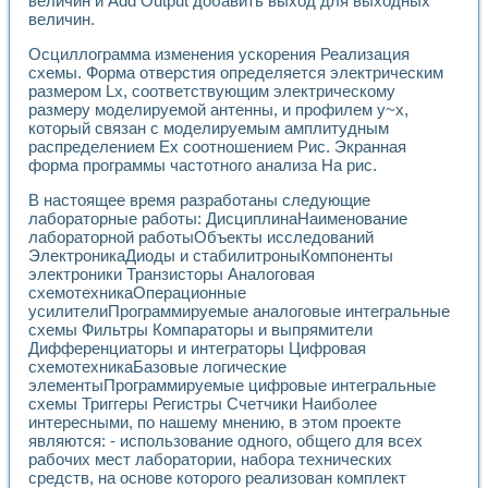
величин и Add Output добавить выход для выходных
величин.
Осциллограмма изменения ускорения Реализация
схемы. Форма отверстия определяется электрическим
размером Lx, соответствующим электрическому
размеру моделируемой антенны, и профилем у~х,
который связан с моделируемым амплитудным
распределением Ех соотношением Рис. Экранная
форма программы частотного анализа На рис.
В настоящее время разработаны следующие
лабораторные работы: ДисциплинаНаименование
лабораторной работыОбъекты исследований
ЭлектроникаДиоды и стабилитроныКомпоненты
электроники Транзисторы Аналоговая
схемотехникаОперационные
усилителиПрограммируемые аналоговые интегральные
схемы Фильтры Компараторы и выпрямители
Дифференциаторы и интеграторы Цифровая
схемотехникаБазовые логические
элементыПрограммируемые цифровые интегральные
схемы Триггеры Регистры Счетчики Наиболее
интересными, по нашему мнению, в этом проекте
являются: - использование одного, общего для всех
рабочих мест лаборатории, набора технических
средств, на основе которого реализован комплект