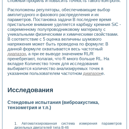
сложный профиль и повысить точность такого контроля.
Расположены регуляторы, обеспечивающие выбор
амплитудного и фазового распределения и их
параметров. Постановка задачи В последнее время
пристальное внимание уделяется карбиду кремния SiC -
современному полупроводниковому материалу с
уникальными физическими и химическими свойствами.
В соответствие с 5 оценка величины шумового
напряжения может быть проведена по формуле: В
данной формуле охватывается весь частотный
диапазон
, а при ее выводе значением RL/R
пренебрегают, полагая, что R много больше RL. На
вкладке Количество точек для исследования
выбирается количество анализируемых точек в
указанном пользователем частотном
диапазон
е.
Исследования
Стендовые испытания (виброакустика,
тензометрия и т.п.)
Автоматизированная система измерения параметров
дизельных двигателей типа В-46