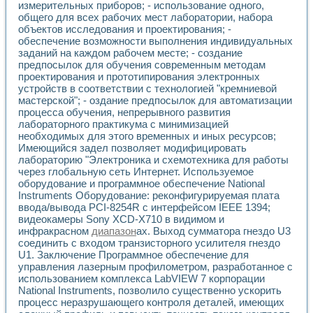
измерительных приборов; - использование одного,
общего для всех рабочих мест лаборатории, набора
объектов исследования и проектирования; -
обеспечение возможности выполнения индивидуальных
заданий на каждом рабочем месте; - создание
предпосылок для обучения современным методам
проектирования и прототипирования электронных
устройств в соответствии с технологией "кремниевой
мастерской"; - оздание предпосылок для автоматизации
процесса обучения, непрерывного развития
лабораторного практикума с минимизацией
необходимых для этого временных и иных ресурсов;
Имеющийся задел позволяет модифицировать
лабораторию "Электроника и схемотехника для работы
через глобальную сеть Интернет. Используемое
оборудование и программное обеспечение National
Instruments Оборудование: реконфигурируемая плата
ввода/вывода PCI-8254R с интерфейсом IEEE 1394;
видеокамеры Sony XCD-X710 в видимом и
инфракрасном
диапазон
ах. Выход сумматора гнездо U3
соединить с входом транзисторного усилителя гнездо
U1. Заключение Программное обеспечение для
управления лазерным профилометром, разработанное с
использованием комплекса LabVIEW 7 корпорации
National Instruments, позволило существенно ускорить
процесс неразрушающего контроля деталей, имеющих