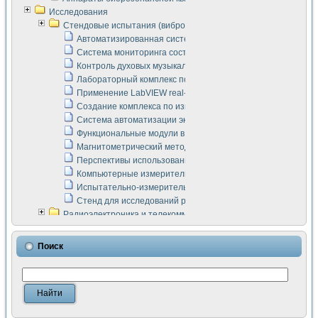
Исследования
Стендовые испытания (виброакустика, тензометрия и т.п.)
Автоматизированная система измерения параметров дизе
Система мониторинга состояния тяговых электродвигателей
Контроль духовых музыкальных инструментов
Лабораторный комплекс по исследованию элементной ба
Применение LabVIEW real-time module для моделирования
Создание комплекса по измерению скорости подвижного с
Система автоматизации экспериментальных исследований 
Функциональные модули в стандарте Nl SCXI для ультраз
Магнитометрический метод в дефектоскопии сварных шво
Перспективы использования машинного зрения в составе
Компьютерные измерительные системы для лабораторных
Испытательно-измерительный комплекс аппаратуры для о
Стенд для исследований рабочих процессов ДВС в динам
Радиоэлектроника и телекоммуникации
LabVIEW в расчетах радиолиний систем передачи данных
Аппаратно-программный комплекс для исследования АЧХ 
Поиск
Виртуальный лабораторный стенд для исследования пар
Измерение шумовых параметров операционных усилител
Измерительный преобразователь на основе цифровой обр
Инструменты для исследования выравнивания электричес
Инструменты для исследования компенсации эхо-сигнало