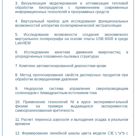
Визуализация моделирования и оптимизации тепловой
обработки биопродуктов с применением современных
информационных технологий и программных средств
Виртуальный прибор для исследования функциональных
возможностей алгоритма полигармонической экстраполяции
Исследование возможности создания экономичного
виртуального полярографа на основе платы USB 6008 в среде
LabVIEW
Исследование кинетики движения макрочастиц в
упорядоченных плазменно-пылевых структурах
Комплекс автоматизированной диагностики крови
Метод прогнозирования свойств дисперсных продуктов при
обработке возмущениями давления
Недорогая система управления сверхпроводящим
соленоидом с биквадрантным источником тока
Применение технологий NI в курсе экспериментальной
физики на примере выдающихся экспериментов:
самоорганизованная критичность
Расчет переноса аэрозоля и выпадения осадка в реальном
времени
Формирование линейной шкалы цвета модели CIE L*a*b с