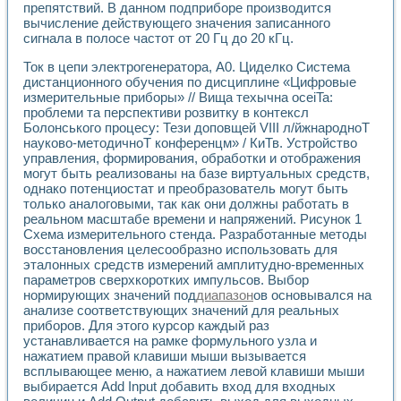
Универсальный стенд для исследования электрических ха
препятствий. В данном подприборе производится
Лабораторные практикумы по информационно-измерител
вычисление действующего значения записанного
Виртуальный измеритель частотных характеристик на осн
сигнала в полосе частот от 20 Гц до 20 кГц.
Лабораторный практикум по основам теории Коммутации
Ток в цепи электрогенератора, А0. Циделко Система
Разработка виртуальной лабораторной работы «Имитаци
дистанционного обучения по дисциплине «Цифровые
Виртуальные практикумы по электротехнике в среде LabV
измерительные приборы» // Вища техычна oceiTa:
Из опыта внедрения в рамках национального проекта «Об
проблеми та перспективи розвитку в контексл
Исследование эффективности решателей обыкновенных 
Болонського процесу: Тези доповщей VIII л/йжнародноТ
Опыт разработки LabVIEW лабораторных практикумов н
науково-методичноТ конференцм» / КиТв. Устройство
Проблемы повышения качества образования и подготовки
управления, формирования, обработки и отображения
Развитие LabVIEW лабораторного практикума по электр
могут быть реализованы на базе виртуальных средств,
Разработка виртуальной лаборатории по электротехнике 
однако потенциостат и преобразователь могут быть
только аналоговыми, так как они должны работать в
Усовершенствованные алгоритмы частотного анализа для
реальном масштабе времени и напряжений. Рисунок 1
Об опыте работы учебного центра «Технологии NATIONAL
Схема измерительного стенда. Разработанные методы
Технологии NI в магистерской программе «Прикладная фи
восстановления целесообразно использовать для
Система диагностики двигателей постоянного тока
эталонных средств измерений амплитудно-временных
Автоматизированный стенд формирования электромагнитн
параметров сверхкоротких импульсов. Выбор
Лабораторный практикум по курсу ИИС на базе оборудов
нормирующих значений под
диапазон
ов основывался на
Партнеры
анализе соответствующих значений для реальных
Академические и отраслевые институты
приборов. Для этого курсор каждый раз
устанавливается на рамке формульного узла и
Учебные заведения
нажатием правой клавиши мыши вызывается
Бизнес
всплывающее меню, а нажатием левой клавиши мыши
Контакты
выбирается Add Input добавить вход для входных