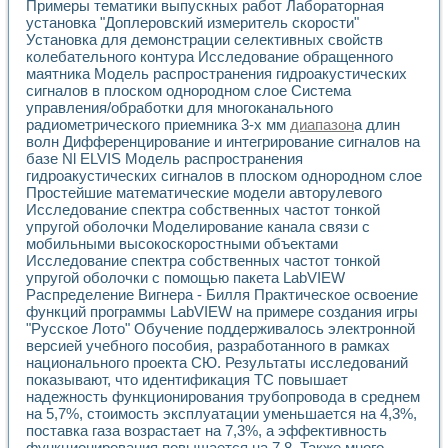
Разработка виртуальных тренажеров путем моделировани
Примеры тематики выпускных работ Лабораторная
установка "Доплеровский измеритель скорости"
Система блокировок, сигнализации и защиты ускорителя 
Установка для демонстрации селективных свойств
Система сбора данных и управления процессом цементир
колебательного контура Исследование обращенного
Управление температурой газовой среды специальной ба
маятника Модель распространения гидроакустических
Разработка программного обеспечения с использованием
сигналов в плоском однородном слое Система
Использование технологий NATIONAL INSTRUMENTS при ра
управления/обработки для многоканального
Оборудование для промышленной термотрансферной мар
радиометрического приемника 3-х мм
диапазон
а длин
Автоматизация реометрических исследований на базе La
волн Дифференцирование и интегрирование сигналов на
Применение измерителя иммитанса для исследова¬ния эле
базе Nl ELVIS Модель распространения
Исследование электромагнитных переходных процессов при
гидроакустических сигналов в плоском однородном слое
Простейшие математические модели авторулевого
Стенд для исследования электрических переходных харак
Исследование спектра собственных частот тонкой
Автоматизация контроля сварных швов на базе техноло
упругой оболочки Моделирование канала связи с
Измерительный контроль с применением неиндустриальны
мобильными высокоскоростными объектами
Моделирование надежности и эффективности систем упра
Исследование спектра собственных частот тонкой
Лабораторные практикумы и учебные стенды
упругой оболочки с помощью пакета LabVIEW
Автоматизация лабораторного стенда по измерению проф
Распределение Вигнера - Билля Практическое освоение
Автоматизированные лабораторные комплексы для вузов,
функций программы LabVIEW на примере создания игры
Виртуальный прибор для исследования нелинейных рези
"Русское Лото" Обучение поддерживалось электронной
версией учебного пособия, разработанного в рамках
Использование виртуальных приборов в процесе изучения
национального проекта СЮ. Результаты исследований
Использование программ ELECTRONICS WORKBENCH-MULTI
показывают, что идентификация ТС повышает
Лабораторный практикум по дисциплине «Цифровые вычис
надежность функционирования трубопровода в среднем
Лабораторный практикум по ИНС на основе LabVIEW
на 5,7%, стоимость эксплуатации уменьшается на 4,3%,
Лабораторный практикум по основам теории коммутации
поставка газа возрастает на 7,3%, а эффективность
Опыт использования NI LabVIEW для создания лабораторн
функционирования повышается на 7,8. Также много