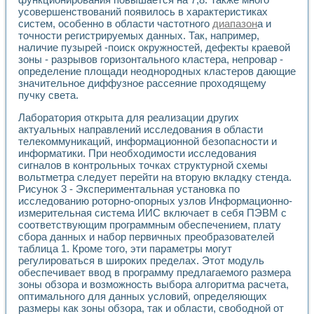
Применение LabVIEW для исследования течения в расши
усовершенствований появилось в характеристиках
Создание виртуальной работы «Изучение магнитных свой
систем, особенно в области частотного
диапазон
а и
Обратный маятник
точности регистрируемых данных. Так, например,
наличие пузырей -поиск окружностей, дефекты краевой
Устройство для изучения основ интерфейсов обмена по п
зоны - разрывов горизонтального кластера, непровар -
Лабораторный практикум: изучение адиабатического расш
определение площади неоднородных кластеров дающие
Стенд для исследования электрических переходных харак
значительное диффузное рассеяние проходящему
Система статистической обработки результатов измерите
пучку света.
Автоматизация лазерно-плазменных измерений с помощ
Модельно-измерительный комплекс. Назначение. Состав.
Лаборатория открыта для реализации других
Использование технологий NATIONAL INSTRUMENTS для с
актуальных направлений исследования в области
телекоммуникаций, информационной безопасности и
Учебный практикум "Спектральный и корреляционный ана
информатики. При необходимости исследования
Учебный стенд для исследования принципа действия унив
сигналов в контрольных точках структурной схемы
Оборудование и программное обеспечение учебных лабор
вольтметра следует перейти на вторую вкладку стенда.
Виртуальный лабораторный практикум для изучения техн
Рисунок 3 - Экспериментальная установка по
Управление роботом ТУР-10 средствами LabVIEW
исследованию роторно-опорных узлов Информационно-
Аппаратно-программный комплекс для исследования АЧХ 
измерительная система ИИС включает в себя ПЭВМ с
Автоматизированный дистанционный лабораторный практи
соответствующим программным обеспечением, плату
Исследование возможности реставрации одномерных сигн
сбора данных и набор первичных преобразователей
Использование технологий NATIONAL INSTRUMENTS в оп
таблица 1. Кроме того, эти параметры могут
регулироваться в широких пределах. Этот модуль
Разработка модификаций алгоритма полигармонической э
обеспечивает ввод в программу предлагаемого размера
Учебный стенд для исследования принципа действия унив
зоны обзора и возможность выбора алгоритма расчета,
Виртуальная система поддержки принимаемых решений в
оптимального для данных условий, определяющих
Преемственность дисциплин «Моделирование систем» и «
размеры как зоны обзора, так и области, свободной от