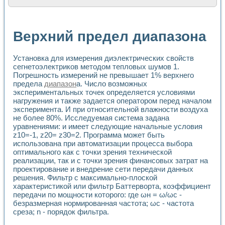
Расчет переноса аэрозоля и выпадения осадка в реально
Формирование линейной шкалы цвета модели CIE L*a*b с
Установка для измерения вольтамперных характеристик с
Верхний предел диапазона
Применение NI VISION для геометрического анализа в ме
Система температурной стабилизации
Управление движением с помощью программно - аппаратног
Установка для измерения диэлектрических свойств
Определение параметров всплывающих газовых пузырьков
сегнетоэлектриков методом тепловых шумов 1.
Система управления асинхронным тиристорным электроп
Погрешность измерений не превышает 1% верхнего
предела
диапазон
а. Число возможных
Лазерный профилометр
экспериментальных точек определяется условиями
Применение средств NATIONAL INSTRUMENTS для автомат
нагружения и также задается оператором перед началом
Разработка автоматизированного стенда для исследован
эксперимента. И при относительной влажности воздуха
Автоматизированный стенд рентгеновской диагностики п
не более 80%. Исследуемая система задана
Высокочувствительные оптоэлектронные дифракционные 
уравнениями: и имеет следующие начальные условия
Установка для измерения диэлектрических свойств сегне
z10=-1, z20= z30=2. Программа может быть
Исследование кинетики зарождения и развития дефектов 
использована при автоматизации процесса выбора
Лабораторный электрический импедансный томограф на б
оптимального как с точки зрения технической
Микрозондовая система для характеризации механических
реализации, так и с точки зрения финансовых затрат на
проектирование и внедрение сети передачи данных
Метод траекторий в исследовании металлообрабатывающ
решения. Фильтр с максимально-плоской
Промышленная автоматизация
характеристикой или фильтр Баттерворта, коэффициент
Автоматизация технологических процессов получения дис
передачи по мощности которого: где ωн = ω/ωc -
Использование систем технического зрения для контроля
безразмерная нормированная частота; ωc - частота
Исследование электромагнитных переходных процессов при
среза; n - порядок фильтра.
Применение LabVIEW при разработке обучающих информа