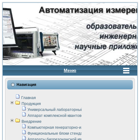
Меню
Навигация
Главная
Продукция
Универсальный лабораторный стенд "Сигнал-USB"
Аппарат комплексной квантовой терапии Интроскан
Внедрение
Компьютерная генераторно-измерительная система
Функциональные блоки стенда "Сигнал-USB"
Аппараты биорезонансной квантовой терапии серии СКАН