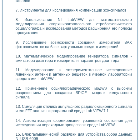
каналов
Инструменты для исследования компенсации эхо-сигналов
Использование NI LabVIEW для математического
моделирования сверхширокополосного стробоскопического
осциллографа и исследования методов расширения его полосы
пропускания
Исследовние возможности создания измерителя ВАХ
фотоэлементов на базе виртуальных средств измерений
Математическое моделирование генератора сигналов -
имитатора джиттера и измерителя параметров джиттера
Моделирование и экспериментальное исследование
линейных антенн и антенных решеток в учебной лаборатории
средствами LabVIEW
Применение осциллографического модуля с высоким
разрешением для создания SPICE- модели импульсного
сигнала
Симуляция отклика импульсного радиолокационного сигнала
и его FFT анализ в программной среде Lab VIEW 7.1
Автоматизация формирования уравнений состояния для
исследования переходных процессов в среде LabVIEW
Блок гальванической развязки для устройства сбора данных
NI USB-6009