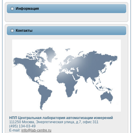
Использование NI LabVIEW для математического моделир
Исследовние возможности создания измерителя ВАХ фото
Информация
Математическое моделирование генератора сигналов - и
Моделирование и экспериментальное исследование линей
Применение осциллографического модуля с высоким разр
Симуляция отклика импульсного радиолокационного сигнал
Контакты
Автоматизация формирования уравнений состояния для и
Блок гальванической развязки для устройства сбора данн
Разработка автоматизированного стенда для измерения о
Применение среды LabVIEW для построения картины возб
Портативная система для определения показателей качес
Использование LabVIEW для управления источником пит
Устройство для снятия вольт-амперных характеристик со
Передовые научные технологии: нано-, фемто-, биотехнологи
Автоматизированная установка по измерению временных 
Автоматизированный лабораторный комплекс на базе Lab
Визуализация моделирования и оптимизации тепловой об
Виртуальный прибор для исследования функциональных в
Исследование возможности создания экономичного виртуа
Исследование кинетики движения макрочастиц в упорядо
Комплекс автоматизированной диагностики крови
НПП Центральная лаборатория автоматизации измерений
Метод прогнозирования свойств дисперсных продуктов п
111250 Москва, Энергетическая улица, д.7, офис 311
Недорогая система управления сверхпроводящим соленои
(495) 134-03-49
E-mail:
info@lab-centre.ru
Применение технологий NI в курсе экспериментальной фи