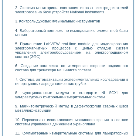
Система мониторинга состояния тяговых электродвигателей
электровоза на базе устройств National Instruments
Контроль духовых музыкальных инструментов
Лабораторный комплекс по исследованию элементной базы
машин
Применение LabVIEW real-time module для моделирования
электромагнитных процессов с целью отладки систем
управления электрооборудованием на электроподвижном
составе (ЭПС)
Создание комплекса по измерению скорости подвижного
состава для тренажера машиниста состава
Система автоматизации экспериментальных исследований в
гиперзвуковых аэродинамических трубах
Функциональные модули в стандарте Nl SCXI для
ультразвуковых контрольно-измерительных систем
Магнитометрический метод в дефектоскопии сварных швов
металлоконструкций
Перспективы использования машинного зрения в составе
системы управления движением экраноплана
Компьютерные измерительные системы для лабораторных