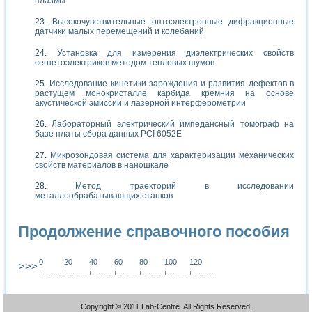
плазмы
Высокочувствительные оптоэлектронные дифракционные
датчики малых перемещений и колебаний
Установка для измерения диэлектрических свойств
сегнетоэлектриков методом тепловых шумов
Исследование кинетики зарождения и развития дефектов в
растущем монокристалле карбида кремния на основе
акустической эмиссии и лазерной интерферометрии
Лабораторный электрический импедансный томограф на
базе платы сбора данных PCI 6052E
Микрозондовая система для характеризации механических
свойств материалов в наношкале
Метод траекторий в исследовании
металлообрабатывающих станков
Продолжение справочного пособия
0
20
40
60
80
100
120
>>>
!
.
.
.
.
.
.
.
.
.
.
.
.
.
.
.
.
.
.
.
!
.
.
.
.
.
.
.
.
.
.
.
.
.
.
.
.
.
.
.
!
.
.
.
.
.
.
.
.
.
.
.
.
.
.
.
.
.
.
.
!
.
.
.
.
.
.
.
.
.
.
.
.
.
.
.
.
.
.
.
!
.
.
.
.
.
.
.
.
.
.
.
.
.
.
.
.
.
.
.
!
.
.
.
.
.
.
.
.
.
.
.
.
.
.
.
.
.
.
.
!
.
.
.
.
.
.
.
.
.
.
.
.
.
.
.
.
.
.
.
Copyright © 2011 Lab-Centre. All Rights Reserved.