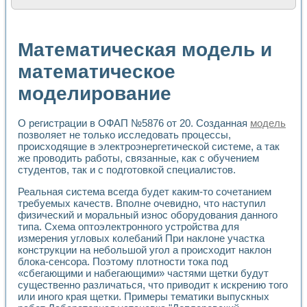
Расчет переноса аэрозоля и выпадения осадка в реально
Формирование линейной шкалы цвета модели CIE L*a*b с
Установка для измерения вольтамперных характеристик с
Математическая модель и
Применение NI VISION для геометрического анализа в ме
Система температурной стабилизации
математическое
Управление движением с помощью программно - аппаратног
моделирование
Определение параметров всплывающих газовых пузырьков
Система управления асинхронным тиристорным электроп
Лазерный профилометр
О регистрации в ОФАП №5876 от 20. Созданная
модель
Применение средств NATIONAL INSTRUMENTS для автомат
позволяет не только исследовать процессы,
Разработка автоматизированного стенда для исследован
происходящие в электроэнергетической системе, а так
Автоматизированный стенд рентгеновской диагностики п
же проводить работы, связанные, как с обучением
Высокочувствительные оптоэлектронные дифракционные 
студентов, так и с подготовкой специалистов.
Установка для измерения диэлектрических свойств сегне
Реальная система всегда будет каким-то сочетанием
Исследование кинетики зарождения и развития дефектов 
требуемых качеств. Вполне очевидно, что наступил
Лабораторный электрический импедансный томограф на б
физический и моральный износ оборудования данного
Микрозондовая система для характеризации механических
типа. Схема оптоэлектронного устройства для
Метод траекторий в исследовании металлообрабатывающ
измерения угловых колебаний При наклоне участка
Промышленная автоматизация
конструкции на небольшой угол а происходит наклон
Автоматизация технологических процессов получения дис
блока-сенсора. Поэтому плотности тока под
Использование систем технического зрения для контроля
«сбегающими и набегающими» частями щетки будут
Исследование электромагнитных переходных процессов при
существенно различаться, что приводит к искрению того
или иного края щетки. Примеры тематики выпускных
Применение LabVIEW при разработке обучающих информа