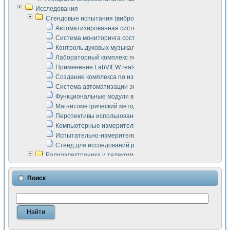
Исследования
Стендовые испытания (виброакустика, тензометрия и т.п.)
Автоматизированная система измерения параметров дизе
Система мониторинга состояния тяговых электродвигателей
Контроль духовых музыкальных инструментов
Лабораторный комплекс по исследованию элементной ба
Применение LabVIEW real-time module для моделирования
Создание комплекса по измерению скорости подвижного с
Система автоматизации экспериментальных исследований 
Функциональные модули в стандарте Nl SCXI для ультраз
Магнитометрический метод в дефектоскопии сварных шво
Перспективы использования машинного зрения в составе
Компьютерные измерительные системы для лабораторных
Испытательно-измерительный комплекс аппаратуры для о
Стенд для исследований рабочих процессов ДВС в динам
Радиоэлектроника и телекоммуникации
LabVIEW в расчетах радиолиний систем передачи данных
Аппаратно-программный комплекс для исследования АЧХ 
Поиск
Виртуальный лабораторный стенд для исследования пар
Измерение шумовых параметров операционных усилител
Измерительный преобразователь на основе цифровой обр
Инструменты для исследования выравнивания электричес
Инструменты для исследования компенсации эхо-сигнало