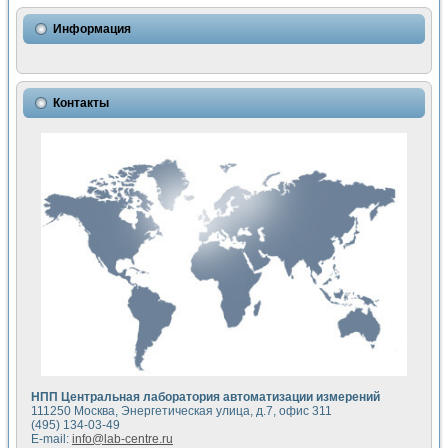
Использование NI LabVIEW для математического моделир
Исследовние возможности создания измерителя ВАХ фото
Информация
Математическое моделирование генератора сигналов - и
Моделирование и экспериментальное исследование линей
Применение осциллографического модуля с высоким разр
Симуляция отклика импульсного радиолокационного сигнал
Контакты
Автоматизация формирования уравнений состояния для и
Блок гальванической развязки для устройства сбора данн
Разработка автоматизированного стенда для измерения о
Применение среды LabVIEW для построения картины возб
Портативная система для определения показателей качес
Использование LabVIEW для управления источником пит
Устройство для снятия вольт-амперных характеристик со
Передовые научные технологии: нано-, фемто-, биотехнологи
Автоматизированная установка по измерению временных 
Автоматизированный лабораторный комплекс на базе Lab
Визуализация моделирования и оптимизации тепловой об
Виртуальный прибор для исследования функциональных в
Исследование возможности создания экономичного виртуа
Исследование кинетики движения макрочастиц в упорядо
Комплекс автоматизированной диагностики крови
НПП Центральная лаборатория автоматизации измерений
Метод прогнозирования свойств дисперсных продуктов п
111250 Москва, Энергетическая улица, д.7, офис 311
Недорогая система управления сверхпроводящим соленои
(495) 134-03-49
E-mail:
info@lab-centre.ru
Применение технологий NI в курсе экспериментальной фи