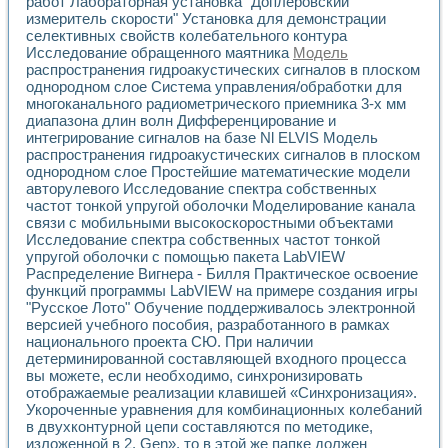
работ Лабораторная установка "Доплеровский
Разработка виртуальных тренажеров путем моделировани
измеритель скорости" Установка для демонстрации
Система блокировок, сигнализации и защиты ускорителя 
селективных свойств колебательного контура
Система сбора данных и управления процессом цементир
Исследование обращенного маятника
Модель
Управление температурой газовой среды специальной ба
распространения гидроакустических сигналов в плоском
Разработка программного обеспечения с использованием
однородном слое Система управления/обработки для
Использование технологий NATIONAL INSTRUMENTS при ра
многоканального радиометрического приемника 3-х мм
Оборудование для промышленной термотрансферной мар
диапазона длин волн Дифференцирование и
Автоматизация реометрических исследований на базе La
интегрирование сигналов на базе Nl ELVIS Модель
распространения гидроакустических сигналов в плоском
Применение измерителя иммитанса для исследова¬ния эле
однородном слое Простейшие математические модели
Исследование электромагнитных переходных процессов при
авторулевого Исследование спектра собственных
Стенд для исследования электрических переходных харак
частот тонкой упругой оболочки Моделирование канала
Автоматизация контроля сварных швов на базе техноло
связи с мобильными высокоскоростными объектами
Измерительный контроль с применением неиндустриальны
Исследование спектра собственных частот тонкой
Моделирование надежности и эффективности систем упра
упругой оболочки с помощью пакета LabVIEW
Лабораторные практикумы и учебные стенды
Распределение Вигнера - Билля Практическое освоение
Автоматизация лабораторного стенда по измерению проф
функций программы LabVIEW на примере создания игры
"Русское Лото" Обучение поддерживалось электронной
Автоматизированные лабораторные комплексы для вузов,
версией учебного пособия, разработанного в рамках
Виртуальный прибор для исследования нелинейных рези
национального проекта СЮ. При наличии
Использование виртуальных приборов в процесе изучения
детерминированной составляющей входного процесса
Использование программ ELECTRONICS WORKBENCH-MULTI
вы можете, если необходимо, синхронизировать
Лабораторный практикум по дисциплине «Цифровые вычис
отображаемые реализации клавишей «Синхронизация».
Лабораторный практикум по ИНС на основе LabVIEW
Укороченные уравнения для комбинационных колебаний
Лабораторный практикум по основам теории коммутации
в двухконтурной цепи составляются по методике,
Опыт использования NI LabVIEW для создания лабораторн
изложенной в 2. Gen», то в этой же папке должен