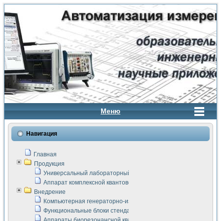
Меню
Навигация
Главная
Продукция
Универсальный лабораторный стенд "Сигнал-USB"
Аппарат комплексной квантовой терапии Интроскан
Внедрение
Компьютерная генераторно-измерительная система
Функциональные блоки стенда "Сигнал-USB"
Аппараты биорезонансной квантовой терапии серии СКАН