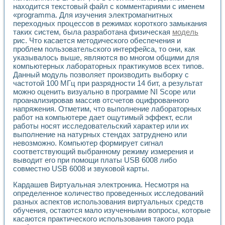
Применение LabVIEW для исследования течения в расши
находится текстовый файл с комментариями с именем
«programma. Для изучения электромагнитных
Создание виртуальной работы «Изучение магнитных свой
переходных процессов в режимах короткого замыкания
Обратный маятник
таких систем, была разработана физическая
модель
Устройство для изучения основ интерфейсов обмена по п
рис. Что касается методического обеспечения и
Лабораторный практикум: изучение адиабатического расш
проблем пользовательского интерфейса, то они, как
Стенд для исследования электрических переходных харак
указывалось выше, являются во многом общими для
Система статистической обработки результатов измерите
компьютерных лабораторных практикумов всех типов.
Автоматизация лазерно-плазменных измерений с помощ
Данный модуль позволяет производить выборку с
Модельно-измерительный комплекс. Назначение. Состав.
частотой 100 МГц при разрядности 14 бит, а результат
можно оценить визуально в программе NI Scope или
Использование технологий NATIONAL INSTRUMENTS для с
проанализировав массив отсчетов оцифрованного
Учебный практикум "Спектральный и корреляционный ана
напряжения. Отметим, что выполнение лабораторных
Учебный стенд для исследования принципа действия унив
работ на компьютере дает ощутимый эффект, если
Оборудование и программное обеспечение учебных лабор
работы носят исследовательский характер или их
Виртуальный лабораторный практикум для изучения техн
выполнение на натурных стендах затруднено или
Управление роботом ТУР-10 средствами LabVIEW
невозможно. Компьютер формирует сигнал
Аппаратно-программный комплекс для исследования АЧХ 
соответствующий выбранному режиму измерения и
Автоматизированный дистанционный лабораторный практи
выводит его при помощи платы USB 6008 либо
Исследование возможности реставрации одномерных сигн
совместно USB 6008 и звуковой карты.
Использование технологий NATIONAL INSTRUMENTS в оп
Кардашев Виртуальная электроника. Несмотря на
Разработка модификаций алгоритма полигармонической э
определенное количество проведенных исследований
Учебный стенд для исследования принципа действия унив
разных аспектов использования виртуальных средств
Виртуальная система поддержки принимаемых решений в
обучения, остаются мало изученными вопросы, которые
Преемственность дисциплин «Моделирование систем» и «
касаются практического использования такого рода