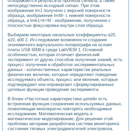
отображаются результаты прогноза сигнала, а также
непосредственно исходный сигнал. При этом
изображение Im1 получено с верхней поверхности
образца, изображение ImM- с нижней поверхности
образца, а Imk1<k<М - изображение, полученное с
плоскостью фокусировки внутри слоя образца.
Выбираем некоторые начальные коэффициенты a20,
a10, a00 2. Исследование возможности создания
экономичного виртуального полярографа на основе
платы USB 6008 в среде LabVIEW 1. Основной
особенностью, которая отличает физический
эксперимент от других способов получения знаний, есть
процесс получения и обработки экспериментальных
данных - количественных характеристик реальных
физических величин, которые определяют поведение
исследуемого объекта, процесс или явление, которые
подтверждают или опровергают сформулированные
целевые функции проведения эксперимента.
В блоке «Частотные характеристики цепей» есть
встроенная функция сохранения используемых данных,
позволяющая многократно повторять необходимые
исследования. Математическая модель и
математическое моделирование. Для решения этой
проблемы авторами разработана система мониторинга
состояния тяговых электродвигателей электровоза.