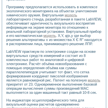
Программу предполагается использовать в комплексе
экологического мониторинга на объектах уничтожения
химического оружия. Виртуальная
модель
лабораторного стенда, разработанная в пакете LabVIEW,
обеспечивает идентичность визуального восприятия
информации на экране монитора по отношению к
реальной лабораторной установке. Виртуальный прибор
и его математическая
модель
. X,Y, φjx,y где выбор
решения альтернативы х из множества X Є R” находится
в распоряжении лица, принимающего решение ЛПР.
LabVIEW практикум по электронике создан на основе
виртуальных средств измерений и состоит из 8
комплексных работ по аналоговой и цифровой
электронике. Расчёт объёма новообразования с
помощью определения объёма как суммы
параллелепипедов учитывает тот факт, что сетка
формирования координат пикселей изображения
является равномерной рис. Патент на полезную
модель
приоритет от 23. Одновременное выполнение базовой
операции вычисления суммы произведений MAC
выполняется за один машинный такт равный 10-8 сек.
На индикаторе осциллографического типа для
визуальной оценки расчетов одновременно