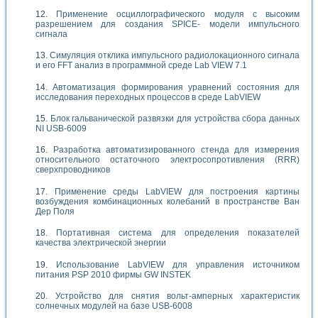
Применение осциллографического модуля с высоким
разрешением для создания SPICE- модели импульсного
сигнала
Симуляция отклика импульсного радиолокационного сигнала
и его FFT анализ в программной среде Lab VIEW 7.1
Автоматизация формирования уравнений состояния для
исследования переходных процессов в среде LabVIEW
Блок гальванической развязки для устройства сбора данных
NI USB-6009
Разработка автоматизированного стенда для измерения
относительного остаточного электросопротивления (RRR)
сверхпроводников
Применение среды LabVIEW для построения картины
возбуждения комбинационных колебаний в пространстве Ван
Дер Поля
Портативная система для определения показателей
качества электрической энергии
Использование LabVIEW для управления источником
питания PSP 2010 фирмы GW INSTEK
Устройство для снятия вольт-амперных характеристик
солнечных модулей на базе USB-6008