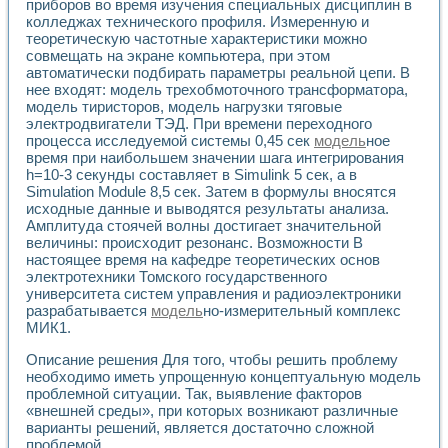
Универсальный стенд для исследования электрических ха
приборов во время изучения специальных дисциплин в
Лабораторные практикумы по информационно-измерител
колледжах технического профиля. Измеренную и
теоретическую частотные характеристики можно
Виртуальный измеритель частотных характеристик на осн
совмещать на экране компьютера, при этом
Лабораторный практикум по основам теории Коммутации
автоматически подбирать параметры реальной цепи. В
Разработка виртуальной лабораторной работы «Имитаци
нее входят: модель трехобмоточного трансформатора,
Виртуальные практикумы по электротехнике в среде LabV
модель тиристоров, модель нагрузки тяговые
Из опыта внедрения в рамках национального проекта «Об
электродвигатели ТЭД. При времени переходного
Исследование эффективности решателей обыкновенных 
процесса исследуемой системы 0,45 сек
модель
ное
Опыт разработки LabVIEW лабораторных практикумов н
время при наибольшем значении шага интегрирования
Проблемы повышения качества образования и подготовки
h=10-3 секунды составляет в Simulink 5 сек, а в
Развитие LabVIEW лабораторного практикума по электр
Simulation Module 8,5 сек. Затем в формулы вносятся
исходные данные и выводятся результаты анализа.
Разработка виртуальной лаборатории по электротехнике 
Амплитуда стоячей волны достигает значительной
Усовершенствованные алгоритмы частотного анализа для
величины: происходит резонанс. Возможности В
Об опыте работы учебного центра «Технологии NATIONAL
настоящее время на кафедре теоретических основ
Технологии NI в магистерской программе «Прикладная фи
электротехники Томского государственного
Система диагностики двигателей постоянного тока
университета систем управления и радиоэлектроники
Автоматизированный стенд формирования электромагнитн
разрабатывается
модель
но-измерительный комплекс
Лабораторный практикум по курсу ИИС на базе оборудов
МИК1.
Партнеры
Описание решения Для того, чтобы решить проблему
Академические и отраслевые институты
необходимо иметь упрощенную концептуальную модель
Учебные заведения
проблемной ситуации. Так, выявление факторов
Бизнес
«внешней среды», при которых возникают различные
Контакты
варианты решений, является достаточно сложной
проблемой.