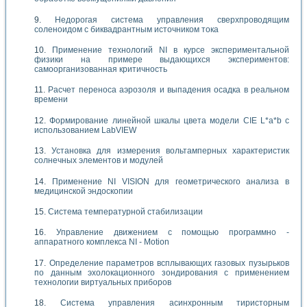
Недорогая система управления сверхпроводящим
соленоидом с биквадрантным источником тока
Применение технологий NI в курсе экспериментальной
физики на примере выдающихся экспериментов:
самоорганизованная критичность
Расчет переноса аэрозоля и выпадения осадка в реальном
времени
Формирование линейной шкалы цвета модели CIE L*a*b с
использованием LabVIEW
Установка для измерения вольтамперных характеристик
солнечных элементов и модулей
Применение NI VISION для геометрического анализа в
медицинской эндоскопии
Система температурной стабилизации
Управление движением с помощью программно -
аппаратного комплекса NI - Motion
Определение параметров всплывающих газовых пузырьков
по данным эхолокационного зондирования с применением
технологии виртуальных приборов
Система управления асинхронным тиристорным