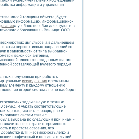
тизации экспериментальных исследований
ого осциллографа и исследования методов расширения его полосы пропуска
обработки информации и управления
рений
життера
дствие малой толщины объекта, будет
боратории средствами LabVIEW
еобходимую информацию. Информационно-
дования
х: учебное пособие для студентов
ого сигнала
гического образования - Винница: ООО
IEW 7.1
abVIEW
сверхкоротких импульсов, а в дальнейшем
развития перспективных направлений во
ния (RRR) сверхпроводников
ачи в зависимости от типа выбранной
нстве Ван Дер Поля
еометрической оси антенны,
указанной плоскости с заданным шагом.
менной составляющей нулевого порядка
данных, полученные при работе с
виртуальные
исследования
к реальным
дому элементу и каждому отношекию
отношение второй системы но не наоборот
нных информационных технологий и программных средств
тречаемых задач в науке и технике.
страполяции
0 секунд. И убрать соответствующие
 в среде LabVIEW
ких характеристик газоразрядных и
тирования систем связи с
 была выбрана по следующим причинам: -
ет значительно сократить временные
ость и простота освоения, что
 доработке ВЛП; - возможность легко и
овании графический и пользовательский
амоорганизованная критичность