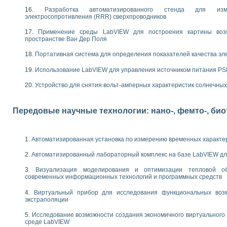
следования электрических характеристик газоразрядных и люминесцентных 
Разработка автоматизированного стенда для изме
по информационно-измерительным системам (ИИС)
электросопротивления (RRR) сверхпроводников
тотных характеристик на основе использования звуковой карты ПК
 основам теории Коммутации
Применение среды LabVIEW для построения картины воз
пространстве Ван Дер Поля
бораторной работы «Имитационное моделирование погрешностей канала из
электротехнике в среде LabVIEW
Портативная система для определения показателей качества эл
х национального проекта «Образование» технологий NATIONAL INSTRUMENTS 
ти решателей обыкновенных дифференциальных уравнений инструментальн
Использование LabVIEW для управления источником питания P
абораторных практикумов на кафедре информационных систем МИРЭА
Устройство для снятия вольт-амперных характеристик солнечны
ва образования и подготовки преподавателей для работы в ИКТ насыщенно
рного практикума по электронике кафедры информационных систем МИРЭА
оратории по электротехнике в среде MULTISIM
Передовые научные технологии: нано-, фемто-, би
итмы частотного анализа для LabWindows/CVI и LabVIEW
центра «Технологии NATIONAL INSTRUMENTS» в ростовском колледже связи 
ой программе «Прикладная физика и физическая информатика» инновационно
Автоматизированная установка по измерению временных характе
елей постоянного тока
Автоматизированный лабораторный комплекс на базе LabVIEW дл
формирования электромагнитного поля для испытаний изделий авионики
 курсу ИИС на базе оборудования NI CompactDAQ
Визуализация моделирования и оптимизации тепловой о
современных информационных технологий и программных средств
ституты
Виртуальный прибор для исследования функциональных возм
экстраполяции
Исследование возможности создания экономичного виртуального
среде LabVIEW