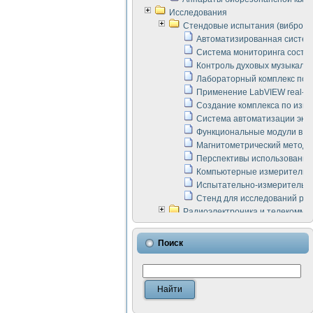
Исследования
Стендовые испытания (виброакус
Автоматизированная систем
Система мониторинга состоян
Контроль духовых музыкаль
Лабораторный комплекс по 
Применение LabVIEW real-ti
Создание комплекса по изме
Система автоматизации эксп
Функциональные модули в ст
Магнитометрический метод 
Перспективы использования
Компьютерные измерительны
Испытательно-измерительны
Стенд для исследований раб
Радиоэлектроника и телекомму
LabVIEW в расчетах радиол
Аппаратно-программный ком
Поиск
Виртуальный лабораторный 
Измерение шумовых параме
Измерительный преобразова
Инструменты для исследова
Инструменты для исследова