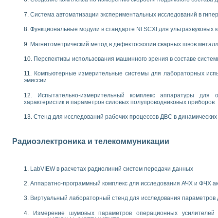
енажеров путем моделирования технологических процессов пищевых произво
изации и защиты ускорителя ЛУЭ-200
Система автоматизации экспериментальных исследований в гипер
равления процессом цементирования нефтегазовых скважин
Функциональные модули в стандарте Nl SCXI для ультразвуковых
азовой среды специальной барокамеры
еспечения с использованием среды графического программирования LabVIE
Магнитометрический метод в дефектоскопии сварных швов метал
NATIONAL INSTRUMENTS при разработке автоматизированного комплекса для
енной термотрансферной маркировки изделий
Перспективы использования машинного зрения в составе систе
ких исследований на базе LabVIEW
Компьютерные измерительные системы для лабораторных испы
танса для исследова¬ния электрофизических свойств аморфного гидрогениз
эмиссии
ных переходных процессов при коротких замыканиях в узлах электрических н
ктрических переходных характеристик асинхронных двигателей при пуске
Испытательно-измерительный комплекс аппаратуры для о
характеристик и параметров силовых полупроводниковых приборов
арных швов на базе технологий фирмы NATIONAL INSTRUMENTS
применением неиндустриальных камер в производственных условиях
Стенд для исследований рабочих процессов ДВС в динамических
и эффективности систем управления в интегрированных средах
ебные стенды
го стенда по измерению профиля зеркальной антенны и построению диагра
Радиоэлектроника и телекоммуникации
торные комплексы для вузов, осуществляющих подготовку специалистов по
следования нелинейных резистивных цепей
приборов в процесе изучения специальных дисциплин в технических коллед
LabVIEW в расчетах радиолиний систем передачи данных
LECTRONICS WORKBENCH-MULTISIM для электротехнической подготовки инже
Аппаратно-программный комплекс для исследования АЧХ и ФЧХ а
 дисциплине «Цифровые вычислительные устройства и микропроцессоры приб
 ИНС на основе LabVIEW
Виртуальный лабораторный стенд для исследования параметров
 основам теории коммутации
Измерение шумовых параметров операционных усилителей 
IEW для создания лабораторного практикума по измерениям магнитных вели