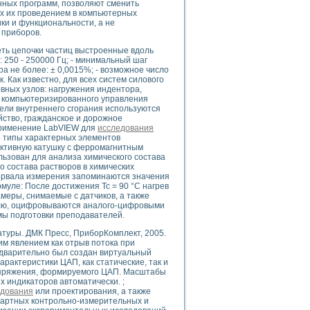
нных программ, позволяют сменить
х их проведением в компьютерных
и и функциональности, а не
 приборов.
еть цепочки частиц выстроенные вдоль
uments
: 250 - 250000 Гц; - минимальный шаг
ра не более: ± 0,0015%; - возможное число
ек. Как известно, для всех систем силового
ных узлов: нагружения индентора,
 систем управления электрооборудованием на электроподвижном составе (Э
и компьютеризированного управления
ели внутреннего сгорания используются
йство, гражданское и дорожное
 Применение LabVIEW для
исследования
е типы характерных элементов
дуктивную катушку с ферромагнитным
льзован для анализа химического состава
о состава растворов в химических
 эмиссии
нтервала измерения запоминаются значения
ристик и параметров силовых полупроводниковых приборов
рмуле: После достижения Tc = 90 °С нагрев
меры, снимаемые с датчиков, а также
дулю, оцифровываются аналого-цифровыми
мы подготовки преподавателей.
уры. ДМК Пресс, ПриборКомплект, 2005.
м явлением как отрыв потока при
едварительно был создан виртуальный
арактеристики ЦАП, как статические, так и
едств NATIONAL INSTRUMENTS
апряжения, формируемого ЦАП. Масштабы
 индикаторов автоматически. ;
едования
или проектирования, а также
дартных контрольно-измерительных и