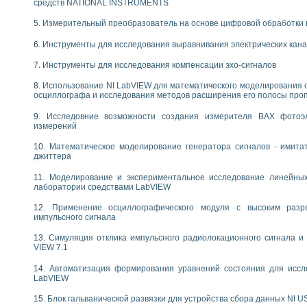
средств NATIONAL INSTRUMENTS
следования течения в расширяющемся канале
ты «Изучение магнитных свойств ферромагнетиков. Петля гистерезиса» с и
Измерительный преобразователь на основе цифровой обработки 
Инструменты для исследования выравнивания электрических кан
нов интерфейсов обмена по протоколам RS232 и GPIB / имитатор оконечного
учение адиабатического расширения газов
Инструменты для исследования компенсации эхо-сигналов
ктрических переходных характеристик асинхронных двигателей при пуске
Использование NI LabVIEW для математического моделирования 
аботки результатов измерительного экспримента
осциллографа и исследования методов расширения его полосы про
азменных измерений с помощью LabVIEW
мплекс. Назначение. Состав. Возможности
Исследовние возможности создания измерителя ВАХ фотоэ
NATIONAL INSTRUMENTS для создания систем автоматизированного лаборат
измерений
альный и корреляционный анализ"
Математическое моделирование генератора сигналов - имита
ания принципа действия универсального цифрового вольтметра
джиттера
е обеспечение учебных лабораторных стендов
Моделирование и экспериментальное исследование линейны
практикум для изучения технологии выращивания полупроводниковых и опти
лаборатории средствами LabVIEW
 средствами LabVIEW
плекс для исследования АЧХ и ФЧХ активных фильтров
Применение осциллографического модуля с высоким раз
ционный лабораторный практикум по курсу «радиотехнические цепи и сигна
импульсного сигнала
реставрации одномерных сигналов на основе алгоритма полигармонической 
Симуляция отклика импульсного радиолокационного сигнала и 
NATIONAL INSTRUMENTS в операционной системе LINUX
VIEW 7.1
горитма полигармонической экстраполяции в среде LabVIEW
Автоматизация формирования уравнений состояния для иссл
ания принципа действия универсального цифрового вольтметра
LabVIEW
ржки принимаемых решений в среде LabVIEW
 «Моделирование систем» и «Автоматизация проектирования систем и средс
Блок гальванической развязки для устройства сбора данных NI U