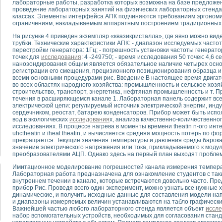
лабораторные работы, разработка которых возможна на базе предложе
проведение лабораторных занятий на физических лабораторных стенда
классах. Элементы интерфейса АПК подчиняются требованиям эргономик
тика, тензометрия и т.п.)
ограничениям, накладываемым аппаратным построением традиционных
а измерения параметров дизельных двигателей типа В-46
На рисунке 4 приведен экземпляр «квазикристалла», где явно можно вид
ия тяговых электродвигателей электровоза на базе устройств National Instr
трубки. Технические характеристики АПК: - диапазон исследуемых частот
ных инструментов
перестройки генератора: 1Гц; - погрешность установки частоты генерато
исследованию элементной базы машин
точек для
исследования
: 4 -249750; - время исследования 50 точек: 4,6 с
нанозондирования общим является обязательное наличие четырех основ
me module для моделирования электромагнитных процессов с целью отладки
регистрации его смещения, прецизионного позиционирования образца 
рению скорости подвижного состава для тренажера машиниста состава
всеми основными процедурами рис. Введение В настоящее время двигат
ериментальных исследований в гиперзвуковых аэродинамических трубах
во всех областях народного хозяйства: промышленность и сельское хозя
строительство, транспорт, энергетика, нефтяная промышленность и т.
андарте Nl SCXI для ультразвуковых контрольно-измерительных систем
течения в расширяющемся канале 1. Лабораторная панель содержит вс
в дефектоскопии сварных швов металлоконструкций
электрической цепи: регулируемый источник электрической энергии, ин
сердечником, реостат, батарею конденсаторов. Прибор может быть испо
 машинного зрения в составе системы управления движением экраноплана
вод в экологических
исследования
х, анализа качественно-количественног
е системы для лабораторных испытаний материалов методом акустической
исследованиях. В процессе нагрева в моменты времени theatin n-ого и
й комплекс аппаратуры для определения тепловых и электрических характе
uhctheatin и iheat theatin, и вычисляется средняя мощность потерь по фо
прекращается. Текущие значения температуры и давления среды барока
очих процессов ДВС в динамических режимах
значение электрического напряжения или тока, прикладываемого к мо
никации
преобразователями АЦП. Однако здесь на первый план выходят пробле
иний систем передачи данных
Имитационное моделирование погрешностей канала измерения температ
плекс для исследования АЧХ и ФЧХ активных фильтров
Лабораторная работа предназначена для ознакомление студентов с таки
стенд для исследования параметров двухполюсников резонансным методом
внутреннем течении в канале, которые встречаются довольно часто. Пр
прибор Рис. Проведя всего один эксперимент, можно узнать все нужные х
тров операционных усилителей с применением аппаратно-программных ср
динамические, и получить исходные данные для составления модели н
тель на основе цифровой обработки выборок мгновенных значений
и диапазоны измеряемых величин устанавливаются на табло графических
ния выравнивания электрических каналов
Важнейшей частью любого лабораторного стенда является объект
иссл
набор вспомогательных устройств, необходимых для согласования стан
ния компенсации эхо-сигналов