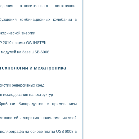
ламп
рения относительного остаточного
буждения комбинационных колебаний в
мерения температуры» в среде LabVIEW
ектрической энергии
в Нижегородском госуниверситете им. Н.И. Лобачевского
ых систем моделирования
SP 2010 фирмы GW INSTEK
х модулей на базе USB-6008
й среде
отехнологии и мехатроника
и информатики
го образовательного проекта РУДН
ристик реверсивных сред
я исследования наноструктур
бработки биопродуктов с применением
ожностей алгоритма полигармонической
 полярографа на основе платы USB 6008 в