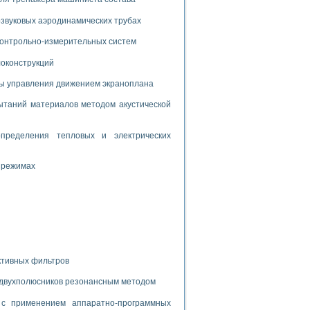
дств с использованием языка программирования LabVIEW
звуковых аэродинамических трубах
 контрольно-измерительных систем
W для моделирования типовых химико-технологических процессов
локонструкций
 исследования средств измерения температуры
мы управления движением экраноплана
таний материалов методом акустической
ированного карбида кремния (A-SIC:H)
агрузок
пределения тепловых и электрических
 режимах
ммы направленности
 пищевой инженерии
жах
неров-неэлектриков
ктивных фильтров
орных комплексов» на основе Multisim
 двухполюсников резонансным методом
с применением аппаратно-программных
чин