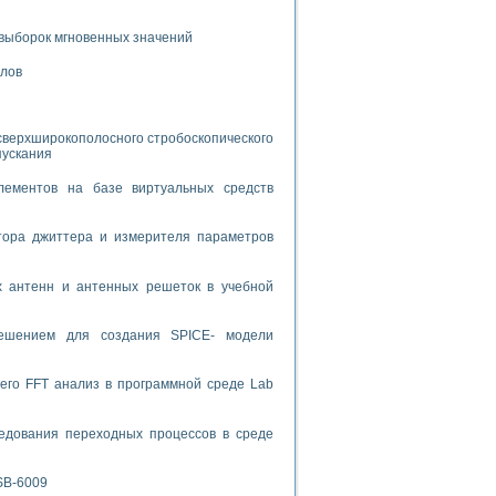
спользованием графической среды программирования LabVIEW
выборок мгновенных значений
алов
 устройства по интерфейсу RS232
сверхширокополосного стробоскопического
пускания
лементов на базе виртуальных средств
орного практикума
тора джиттера и измерителя параметров
х антенн и антенных решеток в учебной
ческих монокристаллов
решением для создания SPICE- модели
лы»
экстраполяции
его FFT анализ в программной среде Lab
едования переходных процессов в среде
тв управления»
SB-6009