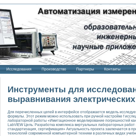
Исследования
Производство
Партнеры
Контакты
Инструменты для исследова
выравнивания электрических
тенд "Сигнал-USB"
Для перечисленных цепей в интерфейсе отображается модель исследуем
 терапии Интроскан
формулы. Этот режим можно использовать при ручной настройке f иссле
лабораторной работы «Имитационное моделирование погрешностей кан
ерительная система
LabVIEW Цель: Разработка комплекса виртуальных лабораторных работ
стандартизация, сертификация» Актуальность проекта заключается в 
Сигнал-USB"
технологий современной компьютерной техники в различных видах учебн
товой терапии серии СКАН