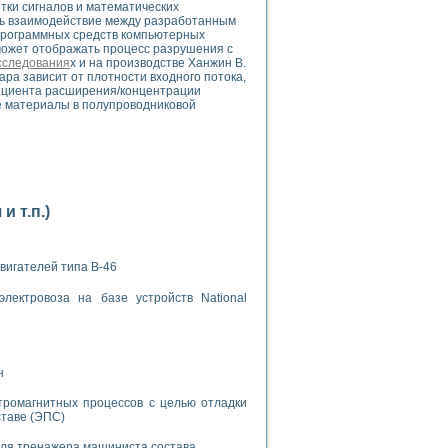
тки сигналов и математических
ать взаимодействие между разработанным
программных средств компьютерных
может отображать процесс разрушения с
сследования
х и на производстве Ханжин В.
ара зависит от плотности входного потока,
фициента расширения/концентрации
ые материалы в полупроводниковой
применением технологии виртуальных приборов
ранном биореакторе
в
 т.п.)
вигателей типа В-46
 основе акустической эмиссии и лазерной интерферометрии
лектровоза на базе устройств National
н
боров
тромагнитных процессов с целью отладки
агрузок
ставе (ЭПС)
химических предприятий
для тренажера машиниста состава