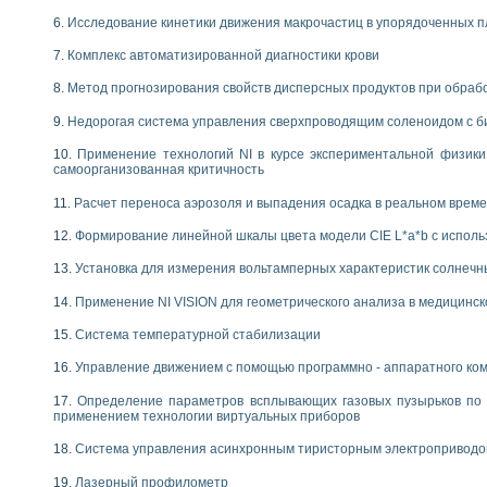
Исследование кинетики движения макрочастиц в упорядоченных 
Комплекс автоматизированной диагностики крови
Метод прогнозирования свойств дисперсных продуктов при обра
Недорогая система управления сверхпроводящим соленоидом с б
Применение технологий NI в курсе экспериментальной физик
самоорганизованная критичность
Расчет переноса аэрозоля и выпадения осадка в реальном врем
Формирование линейной шкалы цвета модели CIE L*a*b с испол
Установка для измерения вольтамперных характеристик солнечн
Применение NI VISION для геометрического анализа в медицинск
Система температурной стабилизации
Управление движением с помощью программно - аппаратного комп
Определение параметров всплывающих газовых пузырьков по 
применением технологии виртуальных приборов
Система управления асинхронным тиристорным электропривод
Лазерный профилометр