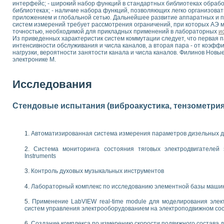
интерфейс; - широкий набор функций в стандартных библиотеках обрабо
 выпадения осадка в реальном времени
библиотеках; - наличие набора функций, позволяющих легко организов
лы цвета модели CIE L*a*b с использованием LabVIEW
приложением и глобальной сетью. Дальнейшее развитие аппаратных и 
систем измерений требует рассмотрения ограничений, при которых АЭ 
льтамперных характеристик солнечных элементов и модулей
точностью, необходимой для прикладных применений в лабораторных
и
еометрического анализа в медицинской эндоскопии
Из приведенных характеристик систем коммутации следует, что первая п
интенсивности обслуживания и числа каналов, а вторая пара - от коэф
билизации
нагрузки, вероятности занятости канала и числа каналов. Филинов Нов
ощью программно - аппаратного комплекса NI - Motion
электронике М.
плывающих газовых пузырьков по данным эхолокационного зондирования с 
онным тиристорным электроприводом
Исследования
AL INSTRUMENTS для автоматизации процесса очистки сточных вод в мемб
нного стенда для исследования плазменных процессов синтеза нанопорошко
Стендовые испытания (виброакустика, тензометрия и
рентгеновской диагностики плазмы
электронные дифракционные датчики малых перемещений и колебаний
электрических свойств сегнетоэлектриков методом тепловых шумов
Автоматизированная система измерения параметров дизельных д
ждения и развития дефектов в растущем монокристалле карбида кремния на
Система мониторинга состояния тяговых электродвигателей э
й импедансный томограф на базе платы сбора данных PCI 6052E
Instruments
характеризации механических свойств материалов в наношкале
овании металлообрабатывающих станков
Контроль духовых музыкальных инструментов
Лабораторный комплекс по исследованию элементной базы маши
ких процессов получения дисперсных продуктов на основе виртуальных при
ческого зрения для контроля образцов
Применение LabVIEW real-time module для моделирования элек
ных переходных процессов при коротких замыканиях в узлах электрических н
систем управления электрооборудованием на электроподвижном со
зработке обучающих информационных систем и тренажеров для персонала 
Создание комплекса по измерению скорости подвижного состава 