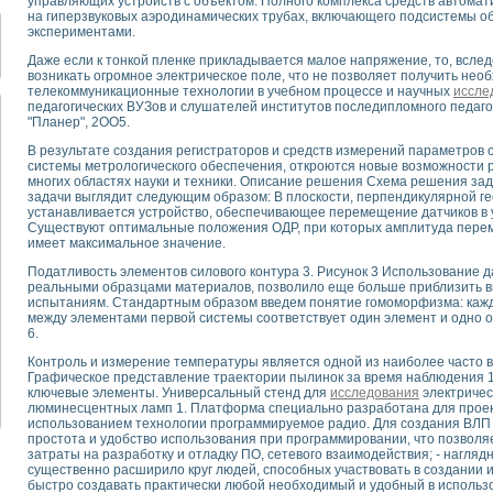
управляющих устройств с объектом. Полного комплекса средств автома
для математического моделирования сверхширокополосного стробоскопическ
на гиперзвуковых аэродинамических трубах, включающего подсистемы 
оздания измерителя ВАХ фотоэлементов на базе виртуальных средств изме
экспериментами.
ие генератора сигналов - имитатора джиттера и измерителя параметров д
Даже если к тонкой пленке прикладывается малое напряжение, то, всле
нтальное исследование линейных антенн и антенных решеток в учебной ла
возникать огромное электрическое поле, что не позволяет получить н
телекоммуникационные технологии в учебном процессе и научных
иссле
ского модуля с высоким разрешением для создания SPICE- модели импульсн
педагогических ВУЗов и слушателей институтов последипломного педаго
ого радиолокационного сигнала и его FFT анализ в программной среде Lab V
"Планер", 2ОО5.
я уравнений состояния для исследования переходных процессов в среде L
В результате создания регистраторов и средств измерений параметров 
ки для устройства сбора данных NI USB-6009
системы метрологического обеспечения, откроются новые возможности 
ного стенда для измерения относительного остаточного электросопротивле
многих областях науки и техники. Описание решения Схема решения зад
для построения картины возбуждения комбинационных колебаний в простра
задачи выглядит следующим образом: В плоскости, перпендикулярной г
устанавливается устройство, обеспечивающее перемещение датчиков в 
ределения показателей качества электрической энергии
Существуют оптимальные положения ОДР, при которых амплитуда пере
 управления источником питания PSP 2010 фирмы GW INSTEK
имеет максимальное значение.
т-амперных характеристик солнечных модулей на базе USB-6008
Податливость элементов силового контура 3. Рисунок 3 Использование 
 нано-, фемто-, биотехнологии и мехатроника
реальными образцами материалов, позволило еще больше приблизить 
вка по измерению временных характеристик реверсивных сред
испытаниям. Стандартным образом введем понятие гомоморфизма: каж
между элементами первой системы соответствует один элемент и одно 
торный комплекс на базе LabVIEW для исследования наноструктур
6.
я и оптимизации тепловой обработки биопродуктов с применением совреме
Контроль и измерение температуры является одной из наиболее часто вс
следования функциональных возможностей алгоритма полигармонической эк
Графическое представление траектории пылинок за время наблюдения 1
оздания экономичного виртуального полярографа на основе платы USB 6008
ключевые элементы. Универсальный стенд для
исследования
электричес
жения макрочастиц в упорядоченных плазменно-пылевых структурах
люминесцентных ламп 1. Платформа специально разработана для проек
использованием технологии программируемое радио. Для создания ВЛП
й диагностики крови
простота и удобство использования при программировании, что позволя
йств дисперсных продуктов при обработке возмущениями давления
затраты на разработку и отладку ПО, сетевого взаимодействия; - наглядн
ния сверхпроводящим соленоидом с биквадрантным источником тока
существенно расширило круг людей, способных участвовать в создании и
быстро создавать практически любой необходимый и удобный в использ
 курсе экспериментальной физики на примере выдающихся экспериментов: с