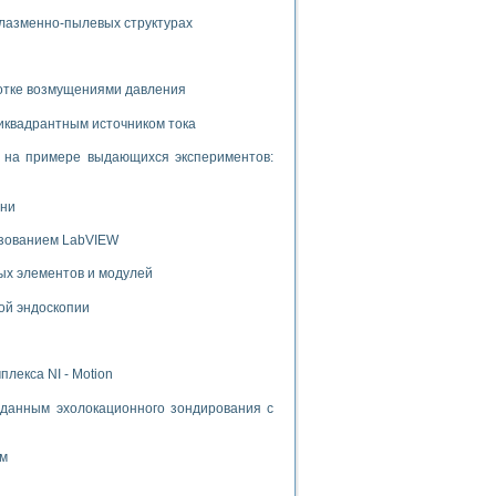
плазменно-пылевых структурах
ботке возмущениями давления
иквадрантным источником тока
и на примере выдающихся экспериментов:
ени
ьзованием LabVIEW
ых элементов и модулей
ой эндоскопии
лекса NI - Motion
данным эхолокационного зондирования с
ом