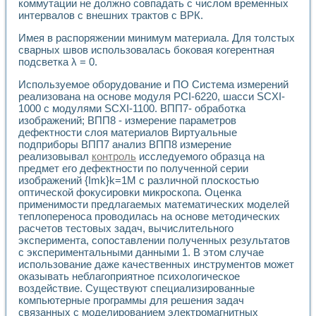
Универсальный стенд для исследования электрических ха
коммутации не должно совпадать с числом временных
Лабораторные практикумы по информационно-измерител
интервалов с внешних трактов с ВРК.
Виртуальный измеритель частотных характеристик на осн
Имея в распоряжении минимум материала. Для толстых
Лабораторный практикум по основам теории Коммутации
сварных швов использовалась боковая когерентная
Разработка виртуальной лабораторной работы «Имитаци
подсветка λ = 0.
Виртуальные практикумы по электротехнике в среде LabV
Из опыта внедрения в рамках национального проекта «Об
Используемое оборудование и ПО Система измерений
Исследование эффективности решателей обыкновенных 
реализована на основе модуля PCI-6220, шасси SCXI-
Опыт разработки LabVIEW лабораторных практикумов н
1000 с модулями SCXI-1100. ВПП7- обработка
изображений; ВПП8 - измерение параметров
Проблемы повышения качества образования и подготовки
дефектности слоя материалов Виртуальные
Развитие LabVIEW лабораторного практикума по электр
подприборы ВПП7 анализ ВПП8 измерение
Разработка виртуальной лаборатории по электротехнике 
реализовывал
контроль
исследуемого образца на
Усовершенствованные алгоритмы частотного анализа для
предмет его дефектности по полученной серии
Об опыте работы учебного центра «Технологии NATIONAL
изображений {Imk}k=1M с различной плоскостью
Технологии NI в магистерской программе «Прикладная фи
оптической фокусировки микроскопа. Оценка
Система диагностики двигателей постоянного тока
применимости предлагаемых математических моделей
Автоматизированный стенд формирования электромагнитн
теплопереноса проводилась на основе методических
расчетов тестовых задач, вычислительного
Лабораторный практикум по курсу ИИС на базе оборудов
эксперимента, сопоставлении полученных результатов
Партнеры
с экспериментальными данными 1. В этом случае
Академические и отраслевые институты
использование даже качественных инструментов может
Учебные заведения
оказывать неблагоприятное психологическое
Бизнес
воздействие. Существуют специализированные
Контакты
компьютерные программы для решения задач
связанных с моделированием электромагнитных