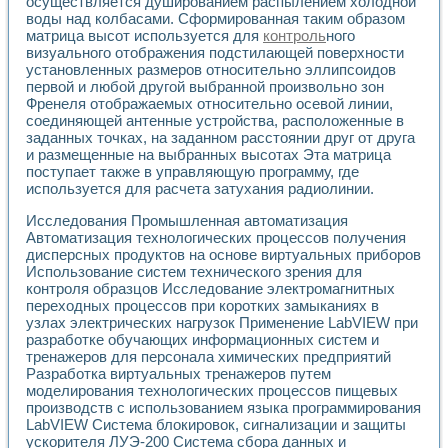
осуществляется душированием распылением холодной
Разработка виртуальных тренажеров путем моделировани
воды над колбасами. Сформированная таким образом
Система блокировок, сигнализации и защиты ускорителя 
матрица высот используется для
контроль
ного
Система сбора данных и управления процессом цементир
визуального отображения подстилающей поверхности
Управление температурой газовой среды специальной ба
установленных размеров относительно эллипсоидов
Разработка программного обеспечения с использованием
первой и любой другой выбранной произвольно зон
Использование технологий NATIONAL INSTRUMENTS при ра
Френеля отображаемых относительно осевой линии,
Оборудование для промышленной термотрансферной мар
соединяющей антенные устройства, расположенные в
Автоматизация реометрических исследований на базе La
заданных точках, на заданном расстоянии друг от друга
и размещенные на выбранных высотах Эта матрица
Применение измерителя иммитанса для исследова¬ния эле
поступает также в управляющую программу, где
Исследование электромагнитных переходных процессов при
используется для расчета затухания радиолинии.
Стенд для исследования электрических переходных харак
Автоматизация контроля сварных швов на базе техноло
Исследования Промышленная автоматизация
Измерительный контроль с применением неиндустриальны
Автоматизация технологических процессов получения
Моделирование надежности и эффективности систем упра
дисперсных продуктов на основе виртуальных приборов
Лабораторные практикумы и учебные стенды
Использование систем технического зрения для
контроля образцов Исследование электромагнитных
Автоматизация лабораторного стенда по измерению проф
переходных процессов при коротких замыканиях в
Автоматизированные лабораторные комплексы для вузов,
узлах электрических нагрузок Применение LabVIEW при
Виртуальный прибор для исследования нелинейных рези
разработке обучающих информационных систем и
Использование виртуальных приборов в процесе изучения
тренажеров для персонала химических предприятий
Использование программ ELECTRONICS WORKBENCH-MULTI
Разработка виртуальных тренажеров путем
Лабораторный практикум по дисциплине «Цифровые вычис
моделирования технологических процессов пищевых
Лабораторный практикум по ИНС на основе LabVIEW
производств с использованием языка программирования
Лабораторный практикум по основам теории коммутации
LabVIEW Система блокировок, сигнализации и защиты
Опыт использования NI LabVIEW для создания лабораторн
ускорителя ЛУЭ-200 Система сбора данных и