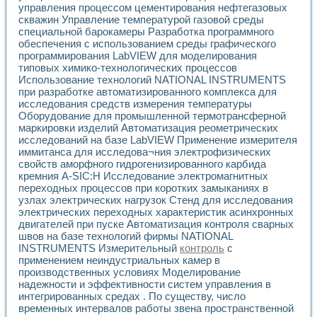
управления процессом цементирования нефтегазовых
Применение LabVIEW для исследования течения в расши
скважин Управление температурой газовой среды
Создание виртуальной работы «Изучение магнитных свой
специальной барокамеры Разработка программного
Обратный маятник
обеспечения с использованием среды графического
Устройство для изучения основ интерфейсов обмена по п
программирования LabVIEW для моделирования
Лабораторный практикум: изучение адиабатического расш
типовых химико-технологических процессов
Стенд для исследования электрических переходных харак
Использование технологий NATIONAL INSTRUMENTS
Система статистической обработки результатов измерите
при разработке автоматизированного комплекса для
Автоматизация лазерно-плазменных измерений с помощ
исследования средств измерения температуры
Оборудование для промышленной термотрансферной
Модельно-измерительный комплекс. Назначение. Состав.
маркировки изделий Автоматизация реометрических
Использование технологий NATIONAL INSTRUMENTS для с
исследований на базе LabVIEW Применение измерителя
Учебный практикум "Спектральный и корреляционный ана
иммитанса для исследова¬ния электрофизических
Учебный стенд для исследования принципа действия унив
свойств аморфного гидрогенизированного карбида
Оборудование и программное обеспечение учебных лабор
кремния A-SIC:H Исследование электромагнитных
Виртуальный лабораторный практикум для изучения техн
переходных процессов при коротких замыканиях в
Управление роботом ТУР-10 средствами LabVIEW
узлах электрических нагрузок Стенд для исследования
Аппаратно-программный комплекс для исследования АЧХ 
электрических переходных характеристик асинхронных
Автоматизированный дистанционный лабораторный практи
двигателей при пуске Автоматизация контроля сварных
швов на базе технологий фирмы NATIONAL
Исследование возможности реставрации одномерных сигн
INSTRUMENTS Измерительный
контроль
с
Использование технологий NATIONAL INSTRUMENTS в оп
применением неиндустриальных камер в
Разработка модификаций алгоритма полигармонической э
производственных условиях Моделирование
Учебный стенд для исследования принципа действия унив
надежности и эффективности систем управления в
Виртуальная система поддержки принимаемых решений в
интегрированных средах . По существу, число
Преемственность дисциплин «Моделирование систем» и «
временных интервалов работы звена пространственной