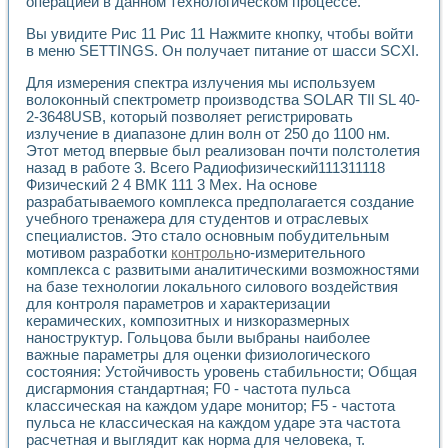
операцией в данном технологическом процессе.
Вы увидите Рис 11 Рис 11 Нажмите кнопку, чтобы войти
в меню SETTINGS. Он получает питание от шасси SCXI.
Для измерения спектра излучения мы используем
волоконный спектрометр производства SOLAR TIl SL 40-
2-3648USB, который позволяет регистрировать
излучение в диапазоне длин волн от 250 до 1100 нм.
Этот метод впервые был реализован почти полстолетия
назад в работе 3. Всего Радиофизический111311118
Физический 2 4 ВМК 111 3 Мех. На основе
разрабатываемого комплекса предполагается создание
учебного тренажера для студентов и отраслевых
специалистов. Это стало основным побудительным
мотивом разработки
контроль
но-измерительного
комплекса с развитыми аналитическими возможностями
на базе технологии локального силового воздействия
для контроля параметров и характеризации
керамических, композитных и низкоразмерных
наноструктур. Гольцова были выбраны наиболее
важные параметры для оценки физиологического
состояния: Устойчивость уровень стабильности; Общая
дисгармония стандартная; F0 - частота пульса
классическая на каждом ударе монитор; F5 - частота
пульса не классическая на каждом ударе эта частота
расчетная и выглядит как норма для человека, т.