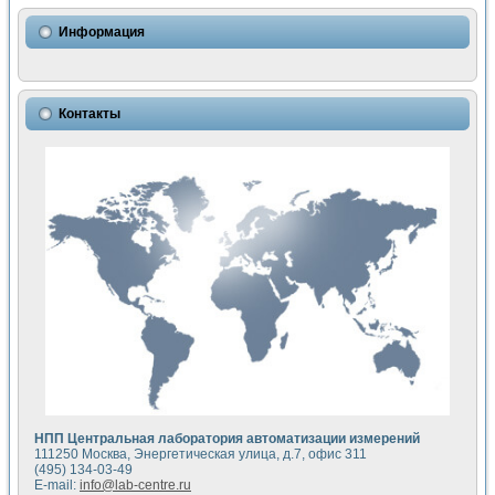
Использование NI LabVIEW для математического моделир
Исследовние возможности создания измерителя ВАХ фото
Информация
Математическое моделирование генератора сигналов - и
Моделирование и экспериментальное исследование линей
Применение осциллографического модуля с высоким разр
Симуляция отклика импульсного радиолокационного сигнал
Контакты
Автоматизация формирования уравнений состояния для и
Блок гальванической развязки для устройства сбора данн
Разработка автоматизированного стенда для измерения о
Применение среды LabVIEW для построения картины возб
Портативная система для определения показателей качес
Использование LabVIEW для управления источником пит
Устройство для снятия вольт-амперных характеристик со
Передовые научные технологии: нано-, фемто-, биотехнологи
Автоматизированная установка по измерению временных 
Автоматизированный лабораторный комплекс на базе Lab
Визуализация моделирования и оптимизации тепловой об
Виртуальный прибор для исследования функциональных в
Исследование возможности создания экономичного виртуа
Исследование кинетики движения макрочастиц в упорядо
Комплекс автоматизированной диагностики крови
НПП Центральная лаборатория автоматизации измерений
Метод прогнозирования свойств дисперсных продуктов п
111250 Москва, Энергетическая улица, д.7, офис 311
Недорогая система управления сверхпроводящим соленои
(495) 134-03-49
E-mail:
info@lab-centre.ru
Применение технологий NI в курсе экспериментальной фи