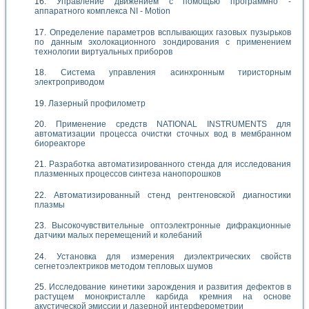
Управление движением с помощью программно -
аппаратного комплекса NI - Motion
Определение параметров всплывающих газовых пузырьков
по данным эхолокационного зондирования с применением
технологии виртуальных приборов
Система управления асинхронным тиристорным
электроприводом
Лазерный профилометр
Применение средств NATIONAL INSTRUMENTS для
автоматизации процесса очистки сточных вод в мембранном
биореакторе
Разработка автоматизированного стенда для исследования
плазменных процессов синтеза нанопорошков
Автоматизированный стенд рентгеновской диагностики
плазмы
Высокочувствительные оптоэлектронные дифракционные
датчики малых перемещений и колебаний
Установка для измерения диэлектрических свойств
сегнетоэлектриков методом тепловых шумов
Исследование кинетики зарождения и развития дефектов в
растущем монокристалле карбида кремния на основе
акустической эмиссии и лазерной интерферометрии