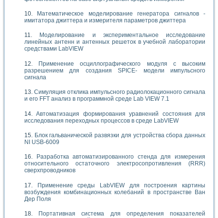
Математическое моделирование генератора сигналов -
имитатора джиттера и измерителя параметров джиттера
Моделирование и экспериментальное исследование
линейных антенн и антенных решеток в учебной лаборатории
средствами LabVIEW
Применение осциллографического модуля с высоким
разрешением для создания SPICE- модели импульсного
сигнала
Симуляция отклика импульсного радиолокационного сигнала
и его FFT анализ в программной среде Lab VIEW 7.1
Автоматизация формирования уравнений состояния для
исследования переходных процессов в среде LabVIEW
Блок гальванической развязки для устройства сбора данных
NI USB-6009
Разработка автоматизированного стенда для измерения
относительного остаточного электросопротивления (RRR)
сверхпроводников
Применение среды LabVIEW для построения картины
возбуждения комбинационных колебаний в пространстве Ван
Дер Поля
Портативная система для определения показателей