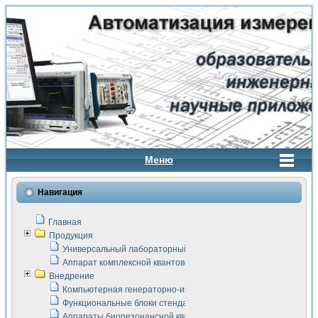
Меню
Навигация
Главная
Продукция
Универсальный лабораторный стенд "Сигнал-USB"
Аппарат комплексной квантовой терапии Интроскан
Внедрение
Компьютерная генераторно-измерительная система
Функциональные блоки стенда "Сигнал-USB"
Аппараты биорезонансной квантовой терапии серии СКАН