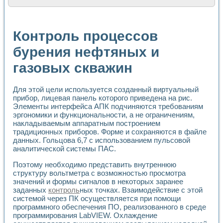
Расчет переноса аэрозоля и выпадения осадка в реально
Формирование линейной шкалы цвета модели CIE L*a*b с
Установка для измерения вольтамперных характеристик с
Контроль процессов
Применение NI VISION для геометрического анализа в ме
Система температурной стабилизации
бурения нефтяных и
Управление движением с помощью программно - аппаратног
газовых скважин
Определение параметров всплывающих газовых пузырьков
Система управления асинхронным тиристорным электроп
Лазерный профилометр
Для этой цели используется созданный виртуальный
Применение средств NATIONAL INSTRUMENTS для автомат
прибор, лицевая панель которого приведена на рис.
Разработка автоматизированного стенда для исследован
Элементы интерфейса АПК подчиняются требованиям
Автоматизированный стенд рентгеновской диагностики п
эргономики и функциональности, а не ограничениям,
Высокочувствительные оптоэлектронные дифракционные 
накладываемым аппаратным построением
Установка для измерения диэлектрических свойств сегне
традиционных приборов. Форме и сохраняются в файле
Исследование кинетики зарождения и развития дефектов 
данных. Гольцова 6,7 с использованием пульсовой
аналитической системы ПАС.
Лабораторный электрический импедансный томограф на б
Микрозондовая система для характеризации механических
Поэтому необходимо представить внутреннюю
Метод траекторий в исследовании металлообрабатывающ
структуру вольтметра с возможностью просмотра
Промышленная автоматизация
значений и формы сигналов в некоторых заранее
Автоматизация технологических процессов получения дис
заданных
контроль
ных точках. Взаимодействие с этой
Использование систем технического зрения для контроля
системой через ПК осуществляется при помощи
Исследование электромагнитных переходных процессов при
программного обеспечения ПО, реализованного в среде
программирования LabVIEW. Охлаждение
Применение LabVIEW при разработке обучающих информа