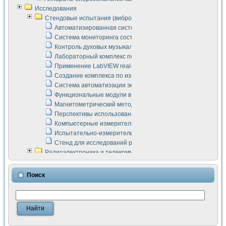
Исследования
Стендовые испытания (виброакустика, тензометрия и т.п.)
Автоматизированная система измерения параметров дизе
Система мониторинга состояния тяговых электродвигателей
Контроль духовых музыкальных инструментов
Лабораторный комплекс по исследованию элементной ба
Применение LabVIEW real-time module для моделирования
Создание комплекса по измерению скорости подвижного с
Система автоматизации экспериментальных исследований 
Функциональные модули в стандарте Nl SCXI для ультраз
Магнитометрический метод в дефектоскопии сварных шво
Перспективы использования машинного зрения в составе
Компьютерные измерительные системы для лабораторных
Испытательно-измерительный комплекс аппаратуры для о
Стенд для исследований рабочих процессов ДВС в динам
Радиоэлектроника и телекоммуникации
LabVIEW в расчетах радиолиний систем передачи данных
Аппаратно-программный комплекс для исследования АЧХ 
Поиск
Виртуальный лабораторный стенд для исследования пар
Измерение шумовых параметров операционных усилител
Измерительный преобразователь на основе цифровой обр
Инструменты для исследования выравнивания электричес
Инструменты для исследования компенсации эхо-сигнало