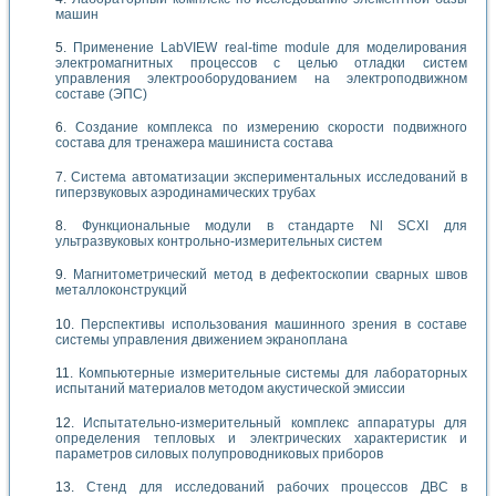
машин
Применение LabVIEW real-time module для моделирования
электромагнитных процессов с целью отладки систем
управления электрооборудованием на электроподвижном
составе (ЭПС)
Создание комплекса по измерению скорости подвижного
состава для тренажера машиниста состава
Система автоматизации экспериментальных исследований в
гиперзвуковых аэродинамических трубах
Функциональные модули в стандарте Nl SCXI для
ультразвуковых контрольно-измерительных систем
Магнитометрический метод в дефектоскопии сварных швов
металлоконструкций
Перспективы использования машинного зрения в составе
системы управления движением экраноплана
Компьютерные измерительные системы для лабораторных
испытаний материалов методом акустической эмиссии
Испытательно-измерительный комплекс аппаратуры для
определения тепловых и электрических характеристик и
параметров силовых полупроводниковых приборов
Стенд для исследований рабочих процессов ДВС в