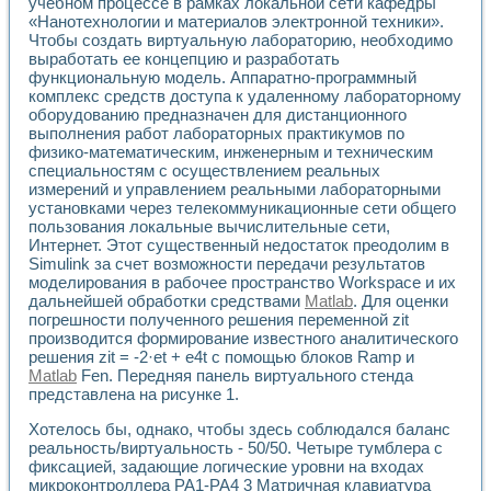
учебном процессе в рамках локальной сети кафедры
Применение LabVIEW для исследования течения в расши
«Нанотехнологии и материалов электронной техники».
Создание виртуальной работы «Изучение магнитных свой
Чтобы создать виртуальную лабораторию, необходимо
Обратный маятник
выработать ее концепцию и разработать
Устройство для изучения основ интерфейсов обмена по п
функциональную модель. Аппаратно-программный
комплекс средств доступа к удаленному лабораторному
Лабораторный практикум: изучение адиабатического расш
оборудованию предназначен для дистанционного
Стенд для исследования электрических переходных харак
выполнения работ лабораторных практикумов по
Система статистической обработки результатов измерите
физико-математическим, инженерным и техническим
Автоматизация лазерно-плазменных измерений с помощ
специальностям с осуществлением реальных
Модельно-измерительный комплекс. Назначение. Состав.
измерений и управлением реальными лабораторными
Использование технологий NATIONAL INSTRUMENTS для с
установками через телекоммуникационные сети общего
Учебный практикум "Спектральный и корреляционный ана
пользования локальные вычислительные сети,
Учебный стенд для исследования принципа действия унив
Интернет. Этот существенный недостаток преодолим в
Оборудование и программное обеспечение учебных лабор
Simulink за счет возможности передачи результатов
моделирования в рабочее пространство Workspace и их
Виртуальный лабораторный практикум для изучения техн
дальнейшей обработки средствами
Matlab
. Для оценки
Управление роботом ТУР-10 средствами LabVIEW
погрешности полученного решения переменной zit
Аппаратно-программный комплекс для исследования АЧХ 
производится формирование известного аналитического
Автоматизированный дистанционный лабораторный практи
решения zit = -2·et + е4t с помощью блоков Ramp и
Исследование возможности реставрации одномерных сигн
Matlab
Fen. Передняя панель виртуального стенда
Использование технологий NATIONAL INSTRUMENTS в оп
представлена на рисунке 1.
Разработка модификаций алгоритма полигармонической э
Хотелось бы, однако, чтобы здесь соблюдался баланс
Учебный стенд для исследования принципа действия унив
реальность/виртуальность - 50/50. Четыре тумблера с
Виртуальная система поддержки принимаемых решений в
фиксацией, задающие логические уровни на входах
Преемственность дисциплин «Моделирование систем» и «
микроконтроллера РА1-РА4 3 Матричная клавиатура