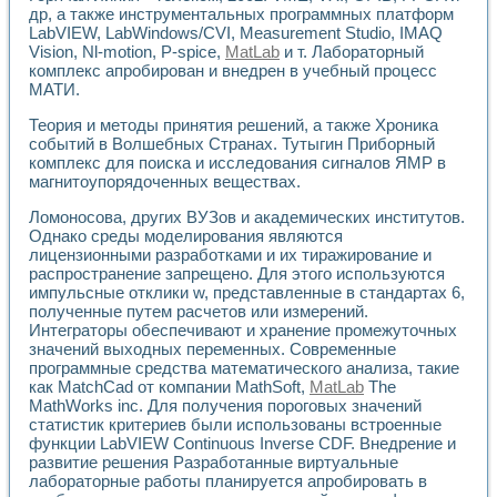
Разработка виртуальных тренажеров путем моделировани
др, а также инструментальных программных платформ
Система блокировок, сигнализации и защиты ускорителя 
LabVIEW, LabWindows/CVI, Measurement Studio, IMAQ
Система сбора данных и управления процессом цементир
Vision, Nl-motion, P-spice,
MatLab
и т. Лабораторный
Управление температурой газовой среды специальной ба
комплекс апробирован и внедрен в учебный процесс
Разработка программного обеспечения с использованием
МАТИ.
Использование технологий NATIONAL INSTRUMENTS при ра
Теория и методы принятия решений, а также Хроника
Оборудование для промышленной термотрансферной мар
событий в Волшебных Странах. Тутыгин Приборный
Автоматизация реометрических исследований на базе La
комплекс для поиска и исследования сигналов ЯМР в
Применение измерителя иммитанса для исследова¬ния эле
магнитоупорядоченных веществах.
Исследование электромагнитных переходных процессов при
Стенд для исследования электрических переходных харак
Ломоносова, других ВУЗов и академических институтов.
Однако среды моделирования являются
Автоматизация контроля сварных швов на базе техноло
лицензионными разработками и их тиражирование и
Измерительный контроль с применением неиндустриальны
распространение запрещено. Для этого используются
Моделирование надежности и эффективности систем упра
импульсные отклики w, представленные в стандартах 6,
Лабораторные практикумы и учебные стенды
полученные путем расчетов или измерений.
Автоматизация лабораторного стенда по измерению проф
Интеграторы обеспечивают и хранение промежуточных
Автоматизированные лабораторные комплексы для вузов,
значений выходных переменных. Современные
Виртуальный прибор для исследования нелинейных рези
программные средства математического анализа, такие
Использование виртуальных приборов в процесе изучения
как MatchCad от компании MathSoft,
MatLab
The
Использование программ ELECTRONICS WORKBENCH-MULTI
MathWorks inc. Для получения пороговых значений
статистик критериев были использованы встроенные
Лабораторный практикум по дисциплине «Цифровые вычис
функции LabVIEW Continuous Inverse CDF. Внедрение и
Лабораторный практикум по ИНС на основе LabVIEW
развитие решения Разработанные виртуальные
Лабораторный практикум по основам теории коммутации
лабораторные работы планируется апробировать в
Опыт использования NI LabVIEW для создания лабораторн