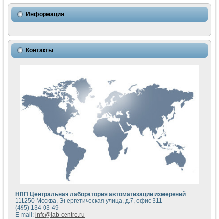
Использование NI LabVIEW для математического моделир
Исследовние возможности создания измерителя ВАХ фото
Информация
Математическое моделирование генератора сигналов - и
Моделирование и экспериментальное исследование линей
Применение осциллографического модуля с высоким разр
Симуляция отклика импульсного радиолокационного сигнал
Контакты
Автоматизация формирования уравнений состояния для и
Блок гальванической развязки для устройства сбора данн
Разработка автоматизированного стенда для измерения о
Применение среды LabVIEW для построения картины возб
Портативная система для определения показателей качес
Использование LabVIEW для управления источником пит
Устройство для снятия вольт-амперных характеристик со
Передовые научные технологии: нано-, фемто-, биотехнологи
Автоматизированная установка по измерению временных 
Автоматизированный лабораторный комплекс на базе Lab
Визуализация моделирования и оптимизации тепловой об
Виртуальный прибор для исследования функциональных в
Исследование возможности создания экономичного виртуа
Исследование кинетики движения макрочастиц в упорядо
Комплекс автоматизированной диагностики крови
НПП Центральная лаборатория автоматизации измерений
Метод прогнозирования свойств дисперсных продуктов п
111250 Москва, Энергетическая улица, д.7, офис 311
Недорогая система управления сверхпроводящим соленои
(495) 134-03-49
E-mail:
info@lab-centre.ru
Применение технологий NI в курсе экспериментальной фи