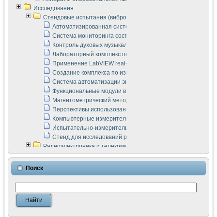
Исследования
Стендовые испытания (виброакустика, тензометрия и т.п.)
Автоматизированная система измерения параметров дизе
Система мониторинга состояния тяговых электродвигателей
Контроль духовых музыкальных инструментов
Лабораторный комплекс по исследованию элементной ба
Применение LabVIEW real-time module для моделирования
Создание комплекса по измерению скорости подвижного с
Система автоматизации экспериментальных исследований 
Функциональные модули в стандарте Nl SCXI для ультраз
Магнитометрический метод в дефектоскопии сварных шво
Перспективы использования машинного зрения в составе
Компьютерные измерительные системы для лабораторных
Испытательно-измерительный комплекс аппаратуры для о
Стенд для исследований рабочих процессов ДВС в динам
Радиоэлектроника и телекоммуникации
LabVIEW в расчетах радиолиний систем передачи данных
Аппаратно-программный комплекс для исследования АЧХ 
Поиск
Виртуальный лабораторный стенд для исследования пар
Измерение шумовых параметров операционных усилител
Измерительный преобразователь на основе цифровой обр
Инструменты для исследования выравнивания электричес
Инструменты для исследования компенсации эхо-сигнало