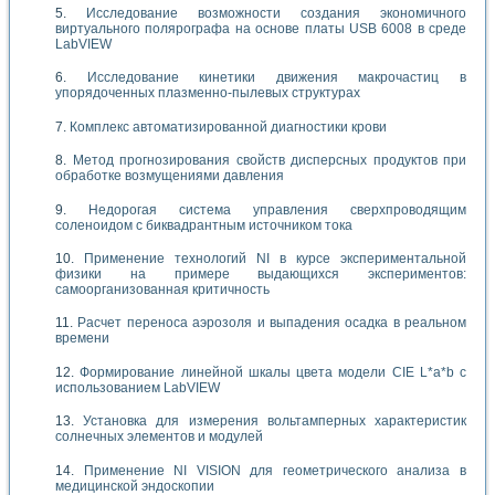
Исследование возможности создания экономичного
виртуального полярографа на основе платы USB 6008 в среде
LabVIEW
Исследование кинетики движения макрочастиц в
упорядоченных плазменно-пылевых структурах
Комплекс автоматизированной диагностики крови
Метод прогнозирования свойств дисперсных продуктов при
обработке возмущениями давления
Недорогая система управления сверхпроводящим
соленоидом с биквадрантным источником тока
Применение технологий NI в курсе экспериментальной
физики на примере выдающихся экспериментов:
самоорганизованная критичность
Расчет переноса аэрозоля и выпадения осадка в реальном
времени
Формирование линейной шкалы цвета модели CIE L*a*b с
использованием LabVIEW
Установка для измерения вольтамперных характеристик
солнечных элементов и модулей
Применение NI VISION для геометрического анализа в
медицинской эндоскопии