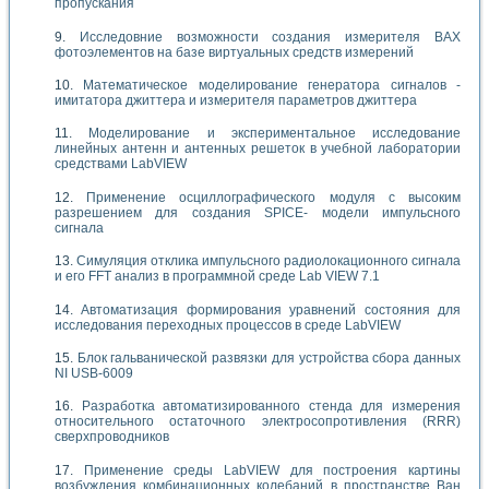
пропускания
Исследовние возможности создания измерителя ВАХ
фотоэлементов на базе виртуальных средств измерений
Математическое моделирование генератора сигналов -
имитатора джиттера и измерителя параметров джиттера
Моделирование и экспериментальное исследование
линейных антенн и антенных решеток в учебной лаборатории
средствами LabVIEW
Применение осциллографического модуля с высоким
разрешением для создания SPICE- модели импульсного
сигнала
Симуляция отклика импульсного радиолокационного сигнала
и его FFT анализ в программной среде Lab VIEW 7.1
Автоматизация формирования уравнений состояния для
исследования переходных процессов в среде LabVIEW
Блок гальванической развязки для устройства сбора данных
NI USB-6009
Разработка автоматизированного стенда для измерения
относительного остаточного электросопротивления (RRR)
сверхпроводников
Применение среды LabVIEW для построения картины
возбуждения комбинационных колебаний в пространстве Ван