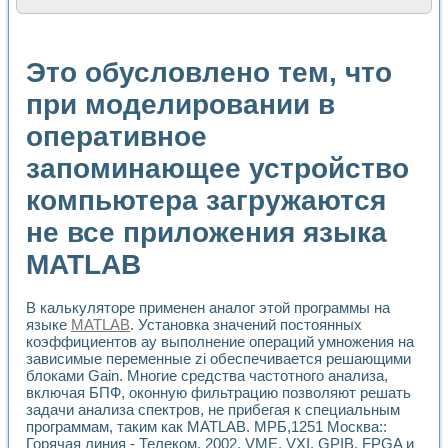
Расчет переноса аэрозоля и выпадения осадка в реально
Формирование линейной шкалы цвета модели CIE L*a*b с
Установка для измерения вольтамперных характеристик с
Это обусловлено тем, что
Применение NI VISION для геометрического анализа в ме
Система температурной стабилизации
при моделировании в
Управление движением с помощью программно - аппаратног
оперативное
Определение параметров всплывающих газовых пузырьков
Система управления асинхронным тиристорным электроп
запоминающее устройство
Лазерный профилометр
Применение средств NATIONAL INSTRUMENTS для автомат
компьютера загружаются
Разработка автоматизированного стенда для исследован
Автоматизированный стенд рентгеновской диагностики п
не все приложения языка
Высокочувствительные оптоэлектронные дифракционные 
MATLAB
Установка для измерения диэлектрических свойств сегне
Исследование кинетики зарождения и развития дефектов 
Лабораторный электрический импедансный томограф на б
В калькуляторе применен аналог этой программы на
Микрозондовая система для характеризации механических
языке
MATLAB
. Установка значений постоянных
Метод траекторий в исследовании металлообрабатывающ
коэффициентов ay выполнение операций умножения на
Промышленная автоматизация
зависимые переменные zi обеспечивается решающими
блоками Gain. Многие средства частотного анализа,
Автоматизация технологических процессов получения дис
включая БПФ, оконную фильтрацию позволяют решать
Использование систем технического зрения для контроля
задачи анализа спектров, не прибегая к специальным
Исследование электромагнитных переходных процессов при
программам, таким как MATLAB. МРБ,1251 Москва::
Применение LabVIEW при разработке обучающих информа
Горячая линия - Телеком, 2002. VME, VXI, GPIB, FPGA и