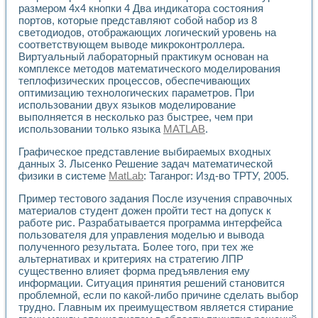
Универсальный стенд для исследования электрических ха
размером 4x4 кнопки 4 Два индикатора состояния
Лабораторные практикумы по информационно-измерител
портов, которые представляют собой набор из 8
Виртуальный измеритель частотных характеристик на осн
светодиодов, отображающих логический уровень на
Лабораторный практикум по основам теории Коммутации
соответствующем выводе микроконтроллера.
Разработка виртуальной лабораторной работы «Имитаци
Виртуальный лабораторный практикум основан на
Виртуальные практикумы по электротехнике в среде LabV
комплексе методов математического моделирования
теплофизических процессов, обеспечивающих
Из опыта внедрения в рамках национального проекта «Об
оптимизацию технологических параметров. При
Исследование эффективности решателей обыкновенных 
использовании двух языков моделирование
Опыт разработки LabVIEW лабораторных практикумов н
выполняется в несколько раз быстрее, чем при
Проблемы повышения качества образования и подготовки
использовании только языка
MATLAB
.
Развитие LabVIEW лабораторного практикума по электр
Разработка виртуальной лаборатории по электротехнике 
Графическое представление выбираемых входных
Усовершенствованные алгоритмы частотного анализа для
данных 3. Лысенко Решение задач математической
физики в системе
MatLab
: Таганрог: Изд-во ТРТУ, 2005.
Об опыте работы учебного центра «Технологии NATIONAL
Технологии NI в магистерской программе «Прикладная фи
Пример тестового задания После изучения справочных
Система диагностики двигателей постоянного тока
материалов студент дожен пройти тест на допуск к
Автоматизированный стенд формирования электромагнитн
работе рис. Разрабатывается программа интерфейса
Лабораторный практикум по курсу ИИС на базе оборудов
пользователя для управления моделью и вывода
Партнеры
полученного результата. Более того, при тех же
Академические и отраслевые институты
альтернативах и критериях на стратегию ЛПР
Учебные заведения
существенно влияет форма предъявления ему
информации. Ситуация принятия решений становится
Бизнес
проблемной, если по какой-либо причине сделать выбор
Контакты
трудно. Главным их преимуществом является стирание