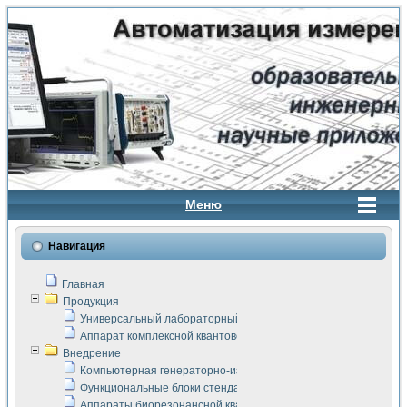
Меню
Навигация
Главная
Продукция
Универсальный лабораторный стенд "Сигнал-USB"
Аппарат комплексной квантовой терапии Интроскан
Внедрение
Компьютерная генераторно-измерительная система
Функциональные блоки стенда "Сигнал-USB"
Аппараты биорезонансной квантовой терапии серии СКАН