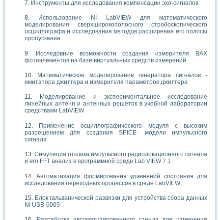
Инструменты для исследования компенсации эхо-сигналов
Использование NI LabVIEW для математического
моделирования сверхширокополосного стробоскопического
осциллографа и исследования методов расширения его полосы
пропускания
Исследовние возможности создания измерителя ВАХ
фотоэлементов на базе виртуальных средств измерений
Математическое моделирование генератора сигналов -
имитатора джиттера и измерителя параметров джиттера
Моделирование и экспериментальное исследование
линейных антенн и антенных решеток в учебной лаборатории
средствами LabVIEW
Применение осциллографического модуля с высоким
разрешением для создания SPICE- модели импульсного
сигнала
Симуляция отклика импульсного радиолокационного сигнала
и его FFT анализ в программной среде Lab VIEW 7.1
Автоматизация формирования уравнений состояния для
исследования переходных процессов в среде LabVIEW
Блок гальванической развязки для устройства сбора данных
NI USB-6009
Разработка автоматизированного стенда для измерения