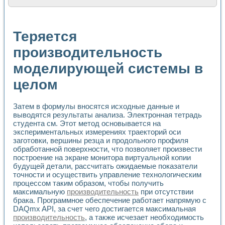
Расчет переноса аэрозоля и выпадения осадка в реально
Формирование линейной шкалы цвета модели CIE L*a*b с
Установка для измерения вольтамперных характеристик с
Теряется
Применение NI VISION для геометрического анализа в ме
Система температурной стабилизации
производительность
Управление движением с помощью программно - аппаратног
моделирующей системы в
Определение параметров всплывающих газовых пузырьков
Система управления асинхронным тиристорным электроп
целом
Лазерный профилометр
Применение средств NATIONAL INSTRUMENTS для автомат
Разработка автоматизированного стенда для исследован
Затем в формулы вносятся исходные данные и
Автоматизированный стенд рентгеновской диагностики п
выводятся результаты анализа. Электронная тетрадь
Высокочувствительные оптоэлектронные дифракционные 
студента см. Этот метод основывается на
Установка для измерения диэлектрических свойств сегне
экспериментальных измерениях траекторий оси
заготовки, вершины резца и продольного профиля
Исследование кинетики зарождения и развития дефектов 
обработанной поверхности, что позволяет произвести
Лабораторный электрический импедансный томограф на б
построение на экране монитора виртуальной копии
Микрозондовая система для характеризации механических
будущей детали, рассчитать ожидаемые показатели
Метод траекторий в исследовании металлообрабатывающ
точности и осуществить управление технологическим
Промышленная автоматизация
процессом таким образом, чтобы получить
Автоматизация технологических процессов получения дис
максимальную
производительность
при отсутствии
Использование систем технического зрения для контроля
брака. Программное обеспечение работает напрямую с
Исследование электромагнитных переходных процессов при
DAQmx API, за счет чего достигается максимальная
производительность
, а также исчезает необходимость
Применение LabVIEW при разработке обучающих информа