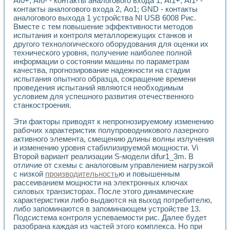
АI0+; АI0- - контакты аналогового входа 1, AI1+; АI1- -
Универсальный стенд для исследования электрических ха
контакты аналогового входа 2, Ао1; GND - контакты
Лабораторные практикумы по информационно-измерител
аналогового выхода 1 устройства Nl USB 6008 Рис.
Виртуальный измеритель частотных характеристик на осн
Вместе с тем повышение эффективности методов
Лабораторный практикум по основам теории Коммутации
испытания и контроля металлорежущих станков и
Разработка виртуальной лабораторной работы «Имитаци
другого технологического оборудования для оценки их
Виртуальные практикумы по электротехнике в среде LabV
технического уровня, получение наиболее полной
Из опыта внедрения в рамках национального проекта «Об
информации о состоянии машины по параметрам
Исследование эффективности решателей обыкновенных 
качества, прогнозирование надежности на стадии
Опыт разработки LabVIEW лабораторных практикумов н
испытания опытного образца, сокращение времени
проведения испытаний являются необходимым
Проблемы повышения качества образования и подготовки
условием для успешного развития отечественного
Развитие LabVIEW лабораторного практикума по электр
станкостроения.
Разработка виртуальной лаборатории по электротехнике 
Усовершенствованные алгоритмы частотного анализа для
Эти факторы приводят к непрогнозируемому изменению
Об опыте работы учебного центра «Технологии NATIONAL
рабочих характеристик полупроводникового лазерного
Технологии NI в магистерской программе «Прикладная фи
активного элемента, смещению длины волны излучения
Система диагностики двигателей постоянного тока
и изменению уровня стабилизируемой мощности. Vi
Второй вариант реализации S-модели difur1_3m. В
Автоматизированный стенд формирования электромагнитн
отличие от схемы с аналоговым управлением нагрузкой
Лабораторный практикум по курсу ИИС на базе оборудов
с низкой
производительность
ю и повышенным
Партнеры
рассеиванием мощности на электронных ключах
Академические и отраслевые институты
силовых транзисторах. После этого динамические
Учебные заведения
характеристики либо выдаются на выход потребителю,
Бизнес
либо запоминаются в запоминающем устройстве 13.
Контакты
Подсистема контроля успеваемости рис. Далее будет
разобрана каждая из частей этого комплекса. Но при