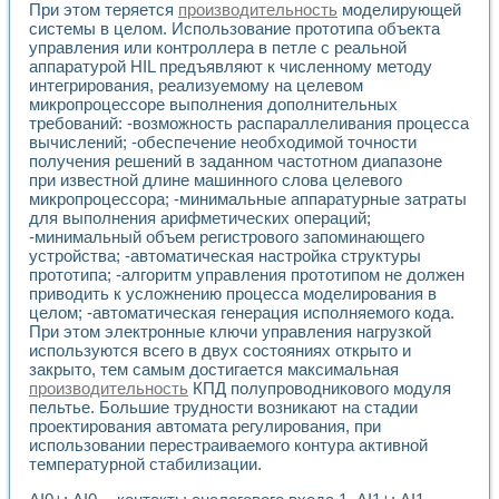
При этом теряется
производительность
моделирующей
Применение LabVIEW для исследования течения в расши
системы в целом. Использование прототипа объекта
Создание виртуальной работы «Изучение магнитных свой
управления или контроллера в петле с реальной
Обратный маятник
аппаратурой HIL предъявляют к численному методу
Устройство для изучения основ интерфейсов обмена по п
интегрирования, реализуемому на целевом
Лабораторный практикум: изучение адиабатического расш
микропроцессоре выполнения дополнительных
Стенд для исследования электрических переходных харак
требований: -возможность распараллеливания процесса
Система статистической обработки результатов измерите
вычислений; -обеспечение необходимой точности
получения решений в заданном частотном диапазоне
Автоматизация лазерно-плазменных измерений с помощ
при известной длине машинного слова целевого
Модельно-измерительный комплекс. Назначение. Состав.
микропроцессора; -минимальные аппаратурные затраты
Использование технологий NATIONAL INSTRUMENTS для с
для выполнения арифметических операций;
Учебный практикум "Спектральный и корреляционный ана
-минимальный объем регистрового запоминающего
Учебный стенд для исследования принципа действия унив
устройства; -автоматическая настройка структуры
Оборудование и программное обеспечение учебных лабор
прототипа; -алгоритм управления прототипом не должен
Виртуальный лабораторный практикум для изучения техн
приводить к усложнению процесса моделирования в
Управление роботом ТУР-10 средствами LabVIEW
целом; -автоматическая генерация исполняемого кода.
Аппаратно-программный комплекс для исследования АЧХ 
При этом электронные ключи управления нагрузкой
используются всего в двух состояниях открыто и
Автоматизированный дистанционный лабораторный практи
закрыто, тем самым достигается максимальная
Исследование возможности реставрации одномерных сигн
производительность
КПД полупроводникового модуля
Использование технологий NATIONAL INSTRUMENTS в оп
пельтье. Большие трудности возникают на стадии
Разработка модификаций алгоритма полигармонической э
проектирования автомата регулирования, при
Учебный стенд для исследования принципа действия унив
использовании перестраиваемого контура активной
Виртуальная система поддержки принимаемых решений в
температурной стабилизации.
Преемственность дисциплин «Моделирование систем» и «