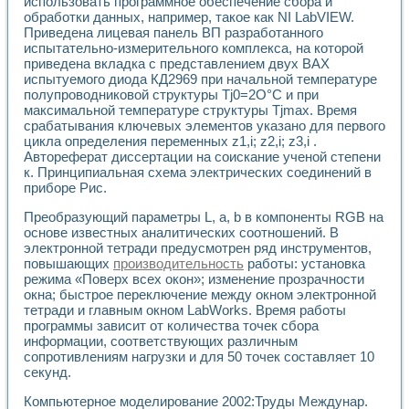
использовать программное обеспечение сбора и
Разработка виртуальных тренажеров путем моделировани
обработки данных, например, такое как NI LabVIEW.
Система блокировок, сигнализации и защиты ускорителя 
Приведена лицевая панель ВП разработанного
Система сбора данных и управления процессом цементир
испытательно-измерительного комплекса, на которой
Управление температурой газовой среды специальной ба
приведена вкладка с представлением двух ВАХ
Разработка программного обеспечения с использованием
испытуемого диода КД2969 при начальной температуре
Использование технологий NATIONAL INSTRUMENTS при ра
полупроводниковой структуры Tj0=2О°С и при
Оборудование для промышленной термотрансферной мар
максимальной температуре структуры Tjmax. Время
Автоматизация реометрических исследований на базе La
срабатывания ключевых элементов указано для первого
цикла определения переменных z1,i; z2,i; z3,i .
Применение измерителя иммитанса для исследова¬ния эле
Автореферат диссертации на соискание ученой степени
Исследование электромагнитных переходных процессов при
к. Принципиальная схема электрических соединений в
Стенд для исследования электрических переходных харак
приборе Рис.
Автоматизация контроля сварных швов на базе техноло
Измерительный контроль с применением неиндустриальны
Преобразующий параметры L, a, b в компоненты RGB на
Моделирование надежности и эффективности систем упра
основе известных аналитических соотношений. В
Лабораторные практикумы и учебные стенды
электронной тетради предусмотрен ряд инструментов,
повышающих
производительность
работы: установка
Автоматизация лабораторного стенда по измерению проф
режима «Поверх всех окон»; изменение прозрачности
Автоматизированные лабораторные комплексы для вузов,
окна; быстрое переключение между окном электронной
Виртуальный прибор для исследования нелинейных рези
тетради и главным окном LabWorks. Время работы
Использование виртуальных приборов в процесе изучения
программы зависит от количества точек сбора
Использование программ ELECTRONICS WORKBENCH-MULTI
информации, соответствующих различным
Лабораторный практикум по дисциплине «Цифровые вычис
сопротивлениям нагрузки и для 50 точек составляет 10
Лабораторный практикум по ИНС на основе LabVIEW
секунд.
Лабораторный практикум по основам теории коммутации
Компьютерное моделирование 2002:Труды Междунар.
Опыт использования NI LabVIEW для создания лабораторн