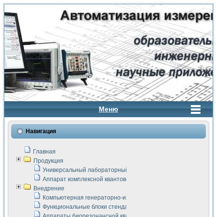
Меню
Навигация
Главная
Продукция
Универсальный лабораторный стенд "Сигнал-USB"
Аппарат комплексной квантовой терапии Интроскан
Внедрение
Компьютерная генераторно-измерительная система
Функциональные блоки стенда "Сигнал-USB"
Аппараты биорезонансной квантовой терапии серии СКАН