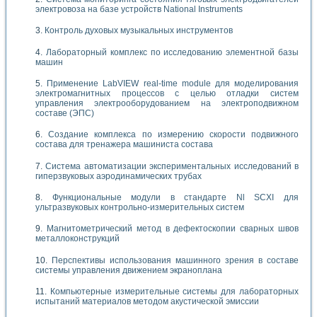
электровоза на базе устройств National Instruments
Контроль духовых музыкальных инструментов
Лабораторный комплекс по исследованию элементной базы
машин
Применение LabVIEW real-time module для моделирования
электромагнитных процессов с целью отладки систем
управления электрооборудованием на электроподвижном
составе (ЭПС)
Создание комплекса по измерению скорости подвижного
состава для тренажера машиниста состава
Система автоматизации экспериментальных исследований в
гиперзвуковых аэродинамических трубах
Функциональные модули в стандарте Nl SCXI для
ультразвуковых контрольно-измерительных систем
Магнитометрический метод в дефектоскопии сварных швов
металлоконструкций
Перспективы использования машинного зрения в составе
системы управления движением экраноплана
Компьютерные измерительные системы для лабораторных
испытаний материалов методом акустической эмиссии