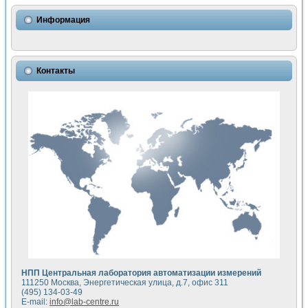
Использование NI LabVIEW для математического моделир
Исследовние возможности создания измерителя ВАХ фото
Информация
Математическое моделирование генератора сигналов - и
Моделирование и экспериментальное исследование линей
Применение осциллографического модуля с высоким разр
Симуляция отклика импульсного радиолокационного сигнал
Контакты
Автоматизация формирования уравнений состояния для и
Блок гальванической развязки для устройства сбора данн
Разработка автоматизированного стенда для измерения о
Применение среды LabVIEW для построения картины возб
Портативная система для определения показателей качес
Использование LabVIEW для управления источником пит
Устройство для снятия вольт-амперных характеристик со
Передовые научные технологии: нано-, фемто-, биотехнологи
Автоматизированная установка по измерению временных 
Автоматизированный лабораторный комплекс на базе Lab
Визуализация моделирования и оптимизации тепловой об
Виртуальный прибор для исследования функциональных в
Исследование возможности создания экономичного виртуа
Исследование кинетики движения макрочастиц в упорядо
Комплекс автоматизированной диагностики крови
НПП Центральная лаборатория автоматизации измерений
Метод прогнозирования свойств дисперсных продуктов п
111250 Москва, Энергетическая улица, д.7, офис 311
Недорогая система управления сверхпроводящим соленои
(495) 134-03-49
E-mail:
info@lab-centre.ru
Применение технологий NI в курсе экспериментальной фи