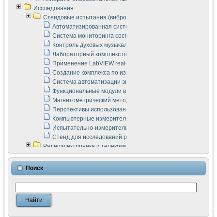
Исследования
Стендовые испытания (виброакустика, тензометрия и т.п.)
Автоматизированная система измерения параметров дизе
Система мониторинга состояния тяговых электродвигателей
Контроль духовых музыкальных инструментов
Лабораторный комплекс по исследованию элементной ба
Применение LabVIEW real-time module для моделирования
Создание комплекса по измерению скорости подвижного с
Система автоматизации экспериментальных исследований 
Функциональные модули в стандарте Nl SCXI для ультраз
Магнитометрический метод в дефектоскопии сварных шво
Перспективы использования машинного зрения в составе
Компьютерные измерительные системы для лабораторных
Испытательно-измерительный комплекс аппаратуры для о
Стенд для исследований рабочих процессов ДВС в динам
Радиоэлектроника и телекоммуникации
LabVIEW в расчетах радиолиний систем передачи данных
Аппаратно-программный комплекс для исследования АЧХ 
Поиск
Виртуальный лабораторный стенд для исследования пар
Измерение шумовых параметров операционных усилител
Измерительный преобразователь на основе цифровой обр
Инструменты для исследования выравнивания электричес
Инструменты для исследования компенсации эхо-сигнало