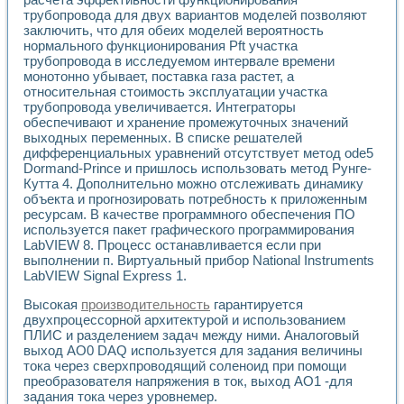
трубопровода для двух вариантов моделей позволяют
заключить, что для обеих моделей вероятность
нормального функционирования Pft участка
трубопровода в исследуемом интервале времени
монотонно убывает, поставка газа растет, а
относительная стоимость эксплуатации участка
трубопровода увеличивается. Интеграторы
обеспечивают и хранение промежуточных значений
выходных переменных. В списке решателей
дифференциальных уравнений отсутствует метод ode5
Dormand-Prince и пришлось использовать метод Рунге-
Кутта 4. Дополнительно можно отслеживать динамику
объекта и прогнозировать потребность к приложенным
ресурсам. В качестве программного обеспечения ПО
используется пакет графического программирования
LabVIEW 8. Процесс останавливается если при
выполнении п. Виртуальный прибор National Instruments
LabVIEW Signal Express 1.
Высокая
производительность
гарантируется
двухпроцессорной архитектурой и использованием
ПЛИС и разделением задач между ними. Аналоговый
выход АО0 DAQ используется для задания величины
тока через сверхпроводящий соленоид при помощи
преобразователя напряжения в ток, выход АО1 -для
задания тока через уровнемер.