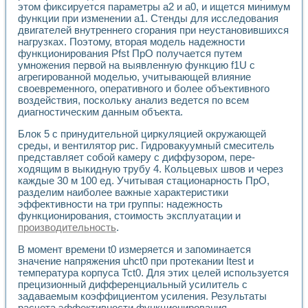
этом фиксируется параметры a2 и a0, и ищется минимум
функции при изменении a1. Стенды для исследования
двигателей внутреннего сгорания при неустановившихся
нагрузках. Поэтому, вторая модель надежности
функционирования Pfst ПpO получается путем
умножения первой на выявленную функцию f1U с
агрегированной моделью, учитывающей влияние
своевременного, оперативного и более объективного
воздействия, поскольку анализ ведется по всем
диагностическим данным объекта.
Блок 5 с принудительной циркуляцией окружающей
среды, и вентилятор рис. Гидровакуумный смеситель
представляет собой камеру с диффузором, пере­
ходящим в выкидную трубу 4. Кольцевых швов и через
каждые 30 м 100 ед. Учитывая стационарность ПрО,
разделим наиболее важные характеристики
эффективности на три группы: надежность
функционирования, стоимость эксплуатации и
производительность
.
В момент времени t0 измеряется и запоминается
значение напряжения uhct0 при протекании Itest и
температура корпуса Тсt0. Для этих целей используется
прецизионный дифференциальный усилитель с
задаваемым коэффициентом усиления. Результаты
расчета эффективности функционирования