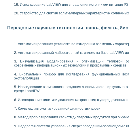
следования электрических характеристик газоразрядных и люминесцентных 
Использование LabVIEW для управления источником питания P
по информационно-измерительным системам (ИИС)
тотных характеристик на основе использования звуковой карты ПК
Устройство для снятия вольт-амперных характеристик солнечны
 основам теории Коммутации
бораторной работы «Имитационное моделирование погрешностей канала из
Передовые научные технологии: нано-, фемто-, би
электротехнике в среде LabVIEW
х национального проекта «Образование» технологий NATIONAL INSTRUMENTS 
ти решателей обыкновенных дифференциальных уравнений инструментальн
Автоматизированная установка по измерению временных характе
абораторных практикумов на кафедре информационных систем МИРЭА
ва образования и подготовки преподавателей для работы в ИКТ насыщенно
Автоматизированный лабораторный комплекс на базе LabVIEW дл
рного практикума по электронике кафедры информационных систем МИРЭА
оратории по электротехнике в среде MULTISIM
Визуализация моделирования и оптимизации тепловой о
современных информационных технологий и программных средств
итмы частотного анализа для LabWindows/CVI и LabVIEW
центра «Технологии NATIONAL INSTRUMENTS» в ростовском колледже связи 
Виртуальный прибор для исследования функциональных возм
ой программе «Прикладная физика и физическая информатика» инновационно
экстраполяции
елей постоянного тока
Исследование возможности создания экономичного виртуального
формирования электромагнитного поля для испытаний изделий авионики
среде LabVIEW
 курсу ИИС на базе оборудования NI CompactDAQ
Исследование кинетики движения макрочастиц в упорядоченных 
ституты
Комплекс автоматизированной диагностики крови
Метод прогнозирования свойств дисперсных продуктов при обра
Недорогая система управления сверхпроводящим соленоидом с б