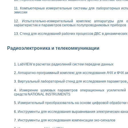
енажеров путем моделирования технологических процессов пищевых произво
изации и защиты ускорителя ЛУЭ-200
Компьютерные измерительные системы для лабораторных испы
равления процессом цементирования нефтегазовых скважин
эмиссии
азовой среды специальной барокамеры
Испытательно-измерительный комплекс аппаратуры для о
еспечения с использованием среды графического программирования LabVIE
характеристик и параметров силовых полупроводниковых приборов
NATIONAL INSTRUMENTS при разработке автоматизированного комплекса для
енной термотрансферной маркировки изделий
Стенд для исследований рабочих процессов ДВС в динамических
ких исследований на базе LabVIEW
танса для исследова¬ния электрофизических свойств аморфного гидрогениз
Радиоэлектроника и телекоммуникации
ных переходных процессов при коротких замыканиях в узлах электрических н
ктрических переходных характеристик асинхронных двигателей при пуске
арных швов на базе технологий фирмы NATIONAL INSTRUMENTS
LabVIEW в расчетах радиолиний систем передачи данных
применением неиндустриальных камер в производственных условиях
и эффективности систем управления в интегрированных средах
Аппаратно-программный комплекс для исследования АЧХ и ФЧХ а
ебные стенды
Виртуальный лабораторный стенд для исследования параметров
го стенда по измерению профиля зеркальной антенны и построению диагра
торные комплексы для вузов, осуществляющих подготовку специалистов по
Измерение шумовых параметров операционных усилителей 
следования нелинейных резистивных цепей
средств NATIONAL INSTRUMENTS
приборов в процесе изучения специальных дисциплин в технических коллед
Измерительный преобразователь на основе цифровой обработки 
LECTRONICS WORKBENCH-MULTISIM для электротехнической подготовки инже
 дисциплине «Цифровые вычислительные устройства и микропроцессоры приб
Инструменты для исследования выравнивания электрических кан
 ИНС на основе LabVIEW
Инструменты для исследования компенсации эхо-сигналов
 основам теории коммутации
IEW для создания лабораторного практикума по измерениям магнитных вели