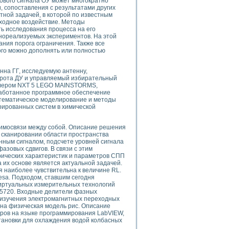
ового сигнала ОУ может многократно
ого осциллографа и исследования методов расширения его полосы пропуска
, сопоставления с результатами других
рений
ной задачей, в которой по известным
входное воздействие. Методы
життера
ь исследования процесса на его
боратории средствами LabVIEW
нореализуемых экспериментов. На этой
ого сигнала
ния порога ограничения. Также все
ого можно дополнять или полностью
IEW 7.1
abVIEW
нна ГГ, исследуемую антенну,
орота ДУ и управляемый избирательный
ния (RRR) сверхпроводников
ллером NXT 5 LEGO MAINSTORMS,
нстве Ван Дер Поля
аботанное программное обеспечение
атематическое моделирование и методы
рированных систем в химической
аимосвязи между собой. Описание решения
 сканировании области пространства
нным сигналом, подсчете уровней сигнала
азовых сдвигов. В связи с этим
рических характеристик и параметров СПП
нных информационных технологий и программных средств
их основе является актуальной задачей.
страполяции
я наиболее чувствительна к величине RL.
sa. Подходом, ставшим сегодня
 в среде LabVIEW
иртуальных измерительных технологий
e 5720. Входные делители фазных
 изучения электромагнитных переходных
ана физическая модель рис. Описание
ров на языке программирования LabVIEW,
тановки для охлаждения водой колбасных
амоорганизованная критичность