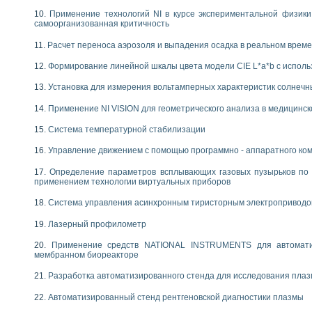
Применение технологий NI в курсе экспериментальной физик
самоорганизованная критичность
Расчет переноса аэрозоля и выпадения осадка в реальном врем
Формирование линейной шкалы цвета модели CIE L*a*b с испол
Установка для измерения вольтамперных характеристик солнечн
Применение NI VISION для геометрического анализа в медицинск
Система температурной стабилизации
Управление движением с помощью программно - аппаратного комп
Определение параметров всплывающих газовых пузырьков по 
применением технологии виртуальных приборов
Система управления асинхронным тиристорным электропривод
Лазерный профилометр
Применение средств NATIONAL INSTRUMENTS для автоматиз
мембранном биореакторе
Разработка автоматизированного стенда для исследования пла
Автоматизированный стенд рентгеновской диагностики плазмы