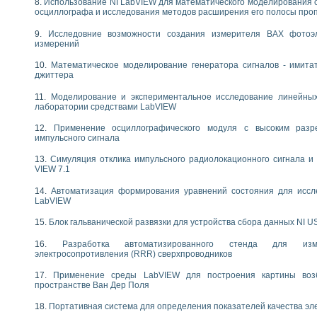
Использование NI LabVIEW для математического моделирования 
следования течения в расширяющемся канале
осциллографа и исследования методов расширения его полосы про
ты «Изучение магнитных свойств ферромагнетиков. Петля гистерезиса» с и
Исследовние возможности создания измерителя ВАХ фотоэ
измерений
нов интерфейсов обмена по протоколам RS232 и GPIB / имитатор оконечного
учение адиабатического расширения газов
Математическое моделирование генератора сигналов - имита
джиттера
ктрических переходных характеристик асинхронных двигателей при пуске
аботки результатов измерительного экспримента
Моделирование и экспериментальное исследование линейны
азменных измерений с помощью LabVIEW
лаборатории средствами LabVIEW
мплекс. Назначение. Состав. Возможности
Применение осциллографического модуля с высоким раз
NATIONAL INSTRUMENTS для создания систем автоматизированного лаборат
импульсного сигнала
альный и корреляционный анализ"
ания принципа действия универсального цифрового вольтметра
Симуляция отклика импульсного радиолокационного сигнала и 
VIEW 7.1
е обеспечение учебных лабораторных стендов
практикум для изучения технологии выращивания полупроводниковых и опти
Автоматизация формирования уравнений состояния для иссл
 средствами LabVIEW
LabVIEW
плекс для исследования АЧХ и ФЧХ активных фильтров
Блок гальванической развязки для устройства сбора данных NI U
ционный лабораторный практикум по курсу «радиотехнические цепи и сигна
реставрации одномерных сигналов на основе алгоритма полигармонической 
Разработка автоматизированного стенда для изме
NATIONAL INSTRUMENTS в операционной системе LINUX
электросопротивления (RRR) сверхпроводников
горитма полигармонической экстраполяции в среде LabVIEW
Применение среды LabVIEW для построения картины воз
ания принципа действия универсального цифрового вольтметра
пространстве Ван Дер Поля
ржки принимаемых решений в среде LabVIEW
 «Моделирование систем» и «Автоматизация проектирования систем и средс
Портативная система для определения показателей качества эл