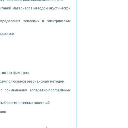
дств с использованием языка программирования LabVIEW
таний материалов методом акустической
пределения тепловых и электрических
W для моделирования типовых химико-технологических процессов
 исследования средств измерения температуры
 режимах
ированного карбида кремния (A-SIC:H)
агрузок
ктивных фильтров
 двухполюсников резонансным методом
ммы направленности
 пищевой инженерии
с применением аппаратно-программных
жах
выборок мгновенных значений
неров-неэлектриков
орных комплексов» на основе Multisim
алов
чин