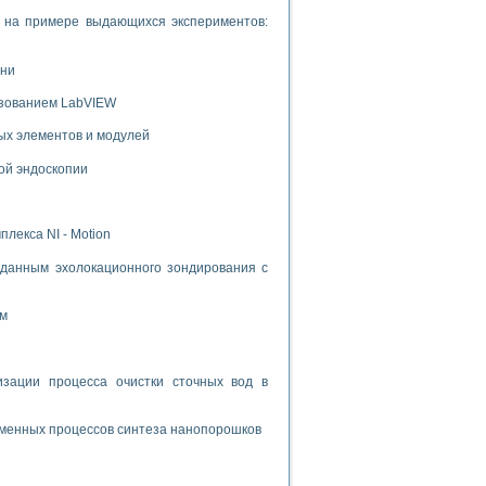
и на примере выдающихся экспериментов:
ени
ьзованием LabVIEW
ых элементов и модулей
ой эндоскопии
лекса NI - Motion
данным эхолокационного зондирования с
ом
ации процесса очистки сточных вод в
зменных процессов синтеза нанопорошков