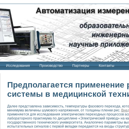
Исследования
Производство
Партнеры
Контакты
Предполагается применение 
системы в медицинской техн
тенд "Сигнал-USB"
Далее представлена зависимость, температуры фазового перехода, кот
 терапии Интроскан
минимума величины шумового напряжения, от толщины пленки рис.
Вне
применяется для исследования электрических переходных процессов ас
ерительная система
лабораторного практикума по дисциплине «Электрический привод» на к
государственного технического университета. Аналогично параметры вы
Сигнал-USB"
испытательных сигналов с первой вкладки передаются на входы структур
товой терапии серии СКАН