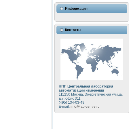
Использование NI LabVIEW 
Исследовние возможности с
Информация
Математическое моделирован
Моделирование и экспериме
Применение осциллографиче
Симуляция отклика импульсн
Контакты
Автоматизация формировани
Блок гальванической развяз
Разработка автоматизирован
Применение среды LabVIEW 
Портативная система для оп
Использование LabVIEW для
Устройство для снятия воль
Передовые научные технологии:
Автоматизированная устано
Автоматизированный лабора
НПП Центральная лаборатория
Визуализация моделировани
автоматизации измерений
111250 Москва, Энергетическая улица,
Виртуальный прибор для ис
д.7, офис 311
Исследование возможности с
(495) 134-03-49
Исследование кинетики дви
E-mail:
info@lab-centre.ru
Комплекс автоматизированно
Метод прогнозирования сво
Недорогая система управле
Применение технологий NI в