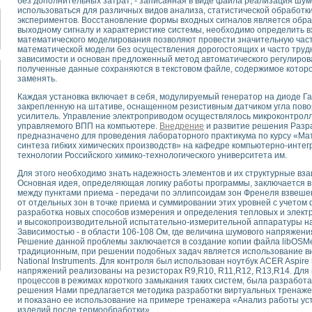
без дополнительных затрат; - записанная в виде файла реализация шум
для математического моделирования сверхширокополосного стробоскопическ
использоваться для различных видов анализа, статистической обработки
оздания измерителя ВАХ фотоэлементов на базе виртуальных средств изме
экспериментов. Восстановление формы входных сигналов является обрат
выходному сигналу и характеристике системы, необходимо определить 
ие генератора сигналов - имитатора джиттера и измерителя параметров д
математического моделирования позволяют провести значительную част
нтальное исследование линейных антенн и антенных решеток в учебной ла
математической модели без осуществления дорогостоящих и часто труд
ского модуля с высоким разрешением для создания SPICE- модели импульсн
зависимости и основан предложенный метод автоматического регулирова
полученные данные сохраняются в текстовом файле, содержимое котор
ого радиолокационного сигнала и его FFT анализ в программной среде Lab V
заменять.
я уравнений состояния для исследования переходных процессов в среде L
Каждая установка включает в себя, модулируемый генератор на диоде Га
ки для устройства сбора данных NI USB-6009
закрепленную на штативе, оснащенном резистивным датчиком угла пов
ного стенда для измерения относительного остаточного электросопротивле
усилитель. Управление электроприводом осуществлялось микроконтро
для построения картины возбуждения комбинационных колебаний в простра
управляемого ВПП на компьютере.
Внедрение
и развитие решения Разр
предназначено для проведения лабораторного практикума по курсу «М
ределения показателей качества электрической энергии
синтеза гибких химических производств» на кафедре компьютерно-интег
 управления источником питания PSP 2010 фирмы GW INSTEK
технологии Российского химико-технологического университета им.
т-амперных характеристик солнечных модулей на базе USB-6008
Для этого необходимо знать надежность элементов и их структурные вз
 нано-, фемто-, биотехнологии и мехатроника
Основная идея, определяющая логику работы программы, заключается в
вка по измерению временных характеристик реверсивных сред
между пунктами приема - передачи по эллипсоидам зон Френеля взвеше
от отдельных зон в точке приема и суммировании этих уровней с учетом ф
торный комплекс на базе LabVIEW для исследования наноструктур
разработка новых способов измерения и определения тепловых и элект
я и оптимизации тепловой обработки биопродуктов с применением совреме
и высокопроизводительной испытательно-измерительной аппаратуры на 
следования функциональных возможностей алгоритма полигармонической эк
Зависимостью - в области 106-108 Ом, где величина шумового напряжени
Решение данной проблемы заключается в создание копии файла libOSMe
оздания экономичного виртуального полярографа на основе платы USB 6008
традиционным, при решении подобных задач является использование в
жения макрочастиц в упорядоченных плазменно-пылевых структурах
National Instruments. Для контроля был использован ноутбук ACER Aspir
й диагностики крови
напряжений реализованы на резисторах R9,R10, R11,R12, R13,R14. Для
процессов в режимах короткого замыкания таких систем, была разработ
йств дисперсных продуктов при обработке возмущениями давления
решения Нами предлагается методика разработки виртуальных тренаже
ния сверхпроводящим соленоидом с биквадрантным источником тока
и показано ее использование на примере тренажера «Анализ работы ус
 курсе экспериментальной физики на примере выдающихся экспериментов: с
изделий после термообработки».