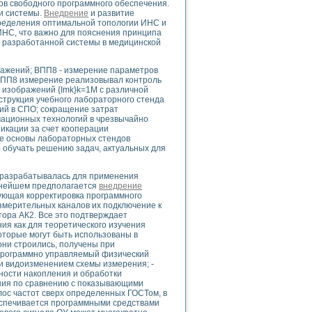
в свободного программного обеспечения.
и системы.
Внедрение
и развитие
ределения оптимальной топологии ИНС и
ИНС, что важно для пояснения принципа
 разработанной системы в медицинской
uments
ражений; ВПП8 - измерение параметров
ВПП8 измерение реализовывал контроль
 изображений {Imk}k=1M с различной
 систем управления электрооборудованием на электроподвижном составе (Э
струкция учебного лабораторного стенда
ий в СПО; сокращение затрат
ционных технологий в чрезвычайно
кации за счет кооперации
ве основы лабораторных стендов
о обучать решению задач, актуальных для
 эмиссии
 разрабатывалась для применения
ристик и параметров силовых полупроводниковых приборов
ьнейшем предполагается
внедрение
ующая корректировка программного
змерительных каналов их подключение к
ора АК2. Все это подтверждает
ия как для теоретического изучения
которые могут быть использованы в
ни строились, получены при
 программно управляемый физический
и видоизменением схемы измерения; -
едств NATIONAL INSTRUMENTS
ности накопления и обработки
ния по сравнению с показывающими
лос частот сверх определенных ГОСТом, в
еспечивается программными средствами