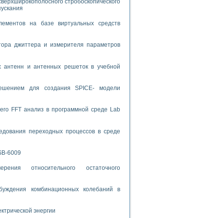
сверхширокополосного стробоскопического
пускания
спользованием графической среды программирования LabVIEW
лементов на базе виртуальных средств
 устройства по интерфейсу RS232
тора джиттера и измерителя параметров
х антенн и антенных решеток в учебной
решением для создания SPICE- модели
орного практикума
его FFT анализ в программной среде Lab
ческих монокристаллов
едования переходных процессов в среде
SB-6009
лы»
экстраполяции
рения относительного остаточного
буждения комбинационных колебаний в
тв управления»
ектрической энергии