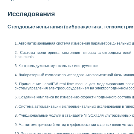
 выпадения осадка в реальном времени
лы цвета модели CIE L*a*b с использованием LabVIEW
Исследования
льтамперных характеристик солнечных элементов и модулей
еометрического анализа в медицинской эндоскопии
Стендовые испытания (виброакустика, тензометрия и
билизации
ощью программно - аппаратного комплекса NI - Motion
плывающих газовых пузырьков по данным эхолокационного зондирования с 
Автоматизированная система измерения параметров дизельных д
онным тиристорным электроприводом
Система мониторинга состояния тяговых электродвигателей э
AL INSTRUMENTS для автоматизации процесса очистки сточных вод в мемб
Instruments
нного стенда для исследования плазменных процессов синтеза нанопорошко
Контроль духовых музыкальных инструментов
рентгеновской диагностики плазмы
электронные дифракционные датчики малых перемещений и колебаний
Лабораторный комплекс по исследованию элементной базы маши
электрических свойств сегнетоэлектриков методом тепловых шумов
Применение LabVIEW real-time module для моделирования элек
ждения и развития дефектов в растущем монокристалле карбида кремния на
систем управления электрооборудованием на электроподвижном со
й импедансный томограф на базе платы сбора данных PCI 6052E
характеризации механических свойств материалов в наношкале
Создание комплекса по измерению скорости подвижного состава 
овании металлообрабатывающих станков
Система автоматизации экспериментальных исследований в гипер
ких процессов получения дисперсных продуктов на основе виртуальных при
Функциональные модули в стандарте Nl SCXI для ультразвуковых
ческого зрения для контроля образцов
ных переходных процессов при коротких замыканиях в узлах электрических н
Магнитометрический метод в дефектоскопии сварных швов метал
зработке обучающих информационных систем и тренажеров для персонала 
Перспективы использования машинного зрения в составе систе