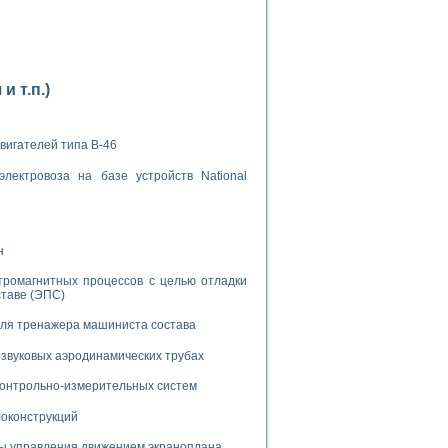
 т.п.)
применением технологии виртуальных приборов
вигателей типа В-46
лектровоза на базе устройств National
ранном биореакторе
в
н
тромагнитных процессов с целью отладки
 основе акустической эмиссии и лазерной интерферометрии
ставе (ЭПС)
для тренажера машиниста состава
звуковых аэродинамических трубах
боров
 контрольно-измерительных систем
агрузок
локонструкций
химических предприятий
мы управления движением экраноплана