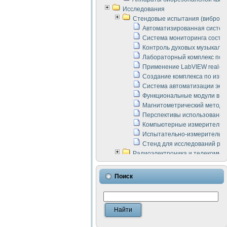
Исследования
Стендовые испытания (виброакус
Автоматизированная систем
Система мониторинга состоян
Контроль духовых музыкаль
Лабораторный комплекс по 
Применение LabVIEW real-ti
Создание комплекса по изме
Система автоматизации эксп
Функциональные модули в ст
Магнитометрический метод 
Перспективы использования
Компьютерные измерительны
Испытательно-измерительны
Стенд для исследований раб
Радиоэлектроника и телекомму
LabVIEW в расчетах радиол
Аппаратно-программный ком
Поиск
Виртуальный лабораторный 
Измерение шумовых параме
Измерительный преобразова
Инструменты для исследова
Инструменты для исследова