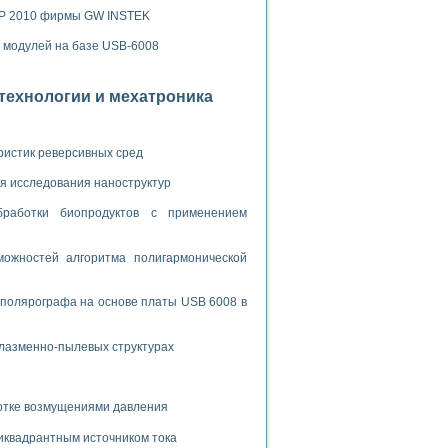
ламп
SP 2010 фирмы GW INSTEK
х модулей на базе USB-6008
мерения температуры» в среде LabVIEW
отехнологии и мехатроника
в Нижегородском госуниверситете им. Н.И. Лобачевского
ых систем моделирования
ристик реверсивных сред
й среде
я исследования наноструктур
бработки биопродуктов с применением
и информатики
ожностей алгоритма полигармонической
го образовательного проекта РУДН
 полярографа на основе платы USB 6008 в
плазменно-пылевых структурах
ботке возмущениями давления
иквадрантным источником тока