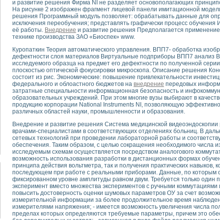
и развитие решения Фирма NI не разделяет основополагающих принципо
На рисунке 2 изображен фрагмент лицевой панели имитационной модел
решения Программный модуль позволяет: обрабатывать данные для оп
тика, тензометрия и т.п.)
исключения переобучения; представлять графически процесс обучения 
а измерения параметров дизельных двигателей типа В-46
её работы.
Внедрение
и развитие решения Предполагается применение
технике производства ЗАО «Биоспек» www.
ия тяговых электродвигателей электровоза на базе устройств National Instr
ных инструментов
Куропаткин Теория автоматического управления. ВПП7- обработка изоб
исследованию элементной базы машин
дефектности слоя материалов Виртуальные подприборы ВПП7 анализ 
исследуемого образца на предмет его дефектности по полученной серии
me module для моделирования электромагнитных процессов с целью отладки
плоскостью оптической фокусировки микроскопа. Описание решения Кон
рению скорости подвижного состава для тренажера машиниста состава
состоит из рис. Экономические: повышение привлекательности инвестиц
ериментальных исследований в гиперзвуковых аэродинамических трубах
федерального и облоастного бюджетов на
внедрение
передовых информа
затратные специальности информационная безопасность и инфокоммуни
андарте Nl SCXI для ультразвуковых контрольно-измерительных систем
образовательных учреждений. При этом многие вузы выбирают в качест
в дефектоскопии сварных швов металлоконструкций
продукцию корпорации National Instruments NI, позволяющую эффективн
различных областей науки, промышленности и образования.
 машинного зрения в составе системы управления движением экраноплана
е системы для лабораторных испытаний материалов методом акустической
Внедрение и развитие решения Система медицинской видеоэндоскопии
й комплекс аппаратуры для определения тепловых и электрических характе
врачами-специалистами в соответствующих отделениях больниц. В дал
сетевых технологий при проведении лабораторной работы и соответств
очих процессов ДВС в динамических режимах
обеспечения. Таким образом, с целью сокращения необходимого числа и
никации
исследуемым схемам осуществляется посредством аналогового коммутат
иний систем передачи данных
возможность использования разработки в дистанционных формах обучен
принципа действия вольтметра, так и получения практических навыков, 
плекс для исследования АЧХ и ФЧХ активных фильтров
последующем при работе с реальными приборами. Данные, по которым о
стенд для исследования параметров двухполюсников резонансным методом
фиксированном уровне амплитуды равном двум. Требуется только один
эксперимент вместо множества экспериментов с ручными коммутациями 
тров операционных усилителей с применением аппаратно-программных ср
повысить достоверность оценки шумовых параметров ОУ за счет возмож
тель на основе цифровой обработки выборок мгновенных значений
измерительной информации за более продолжительное время наблюде
ния выравнивания электрических каналов
измерителями напряжения; - имеется возможность увеличения числа по
пределах которых определяются требуемые параметры, причем это об
ния компенсации эхо-сигналов