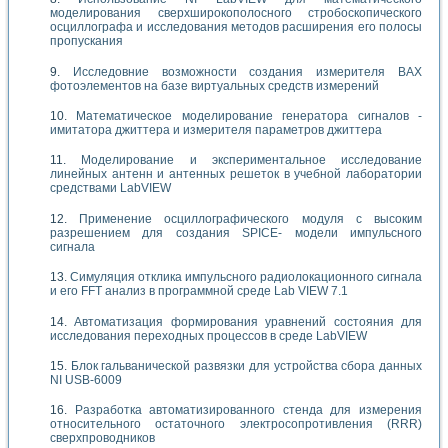
моделирования сверхширокополосного стробоскопического
осциллографа и исследования методов расширения его полосы
пропускания
Исследовние возможности создания измерителя ВАХ
фотоэлементов на базе виртуальных средств измерений
Математическое моделирование генератора сигналов -
имитатора джиттера и измерителя параметров джиттера
Моделирование и экспериментальное исследование
линейных антенн и антенных решеток в учебной лаборатории
средствами LabVIEW
Применение осциллографического модуля с высоким
разрешением для создания SPICE- модели импульсного
сигнала
Симуляция отклика импульсного радиолокационного сигнала
и его FFT анализ в программной среде Lab VIEW 7.1
Автоматизация формирования уравнений состояния для
исследования переходных процессов в среде LabVIEW
Блок гальванической развязки для устройства сбора данных
NI USB-6009
Разработка автоматизированного стенда для измерения
относительного остаточного электросопротивления (RRR)
сверхпроводников