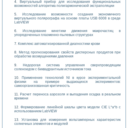
Виртуальный прибор для исследования функциональных
возможностей алгоритма полигармонической экстраполяции
Исследование возможности создания экономичного
виртуального полярографа на основе платы USB 6008 в среде
LabVIEW
Исследование кинетики движения макрочастиц в
упорядоченных плазменно-пылевых структурах
Комплекс автоматизированной диагностики крови
Метод прогнозирования свойств дисперсных продуктов при
обработке возмущениями давления
Недорогая система управления сверхпроводящим
соленоидом с биквадрантным источником тока
Применение технологий NI в курсе экспериментальной
физики на примере выдающихся экспериментов:
самоорганизованная критичность
Расчет переноса аэрозоля и выпадения осадка в реальном
времени
Формирование линейной шкалы цвета модели CIE L*a*b с
использованием LabVIEW
Установка для измерения вольтамперных характеристик
солнечных элементов и модулей