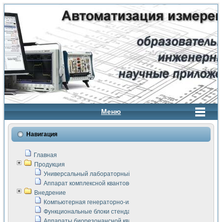
Меню
Навигация
Главная
Продукция
Универсальный лабораторный стенд "Сигнал-USB"
Аппарат комплексной квантовой терапии Интроскан
Внедрение
Компьютерная генераторно-измерительная система
Функциональные блоки стенда "Сигнал-USB"
Аппараты биорезонансной квантовой терапии серии СКАН