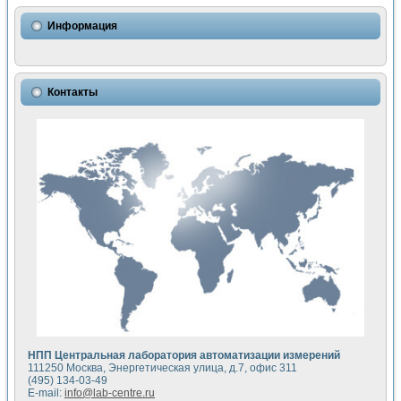
Использование NI LabVIEW для математического моделир
Исследовние возможности создания измерителя ВАХ фото
Информация
Математическое моделирование генератора сигналов - и
Моделирование и экспериментальное исследование линей
Применение осциллографического модуля с высоким разр
Симуляция отклика импульсного радиолокационного сигнал
Контакты
Автоматизация формирования уравнений состояния для и
Блок гальванической развязки для устройства сбора данн
Разработка автоматизированного стенда для измерения о
Применение среды LabVIEW для построения картины возб
Портативная система для определения показателей качес
Использование LabVIEW для управления источником пит
Устройство для снятия вольт-амперных характеристик со
Передовые научные технологии: нано-, фемто-, биотехнологи
Автоматизированная установка по измерению временных 
Автоматизированный лабораторный комплекс на базе Lab
Визуализация моделирования и оптимизации тепловой об
Виртуальный прибор для исследования функциональных в
Исследование возможности создания экономичного виртуа
Исследование кинетики движения макрочастиц в упорядо
Комплекс автоматизированной диагностики крови
НПП Центральная лаборатория автоматизации измерений
Метод прогнозирования свойств дисперсных продуктов п
111250 Москва, Энергетическая улица, д.7, офис 311
Недорогая система управления сверхпроводящим соленои
(495) 134-03-49
E-mail:
info@lab-centre.ru
Применение технологий NI в курсе экспериментальной фи