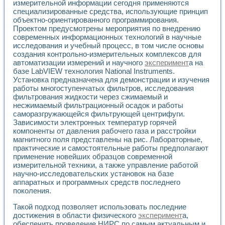
Разработка виртуальных тренажеров путем моделировани
измерительной информации сегодня применяются
специализированные средства, использующие принцип
Система блокировок, сигнализации и защиты ускорителя 
объектно-ориентированного программирования.
Система сбора данных и управления процессом цементир
Проектом предусмотрены мероприятия по внедрению
Управление температурой газовой среды специальной ба
современных информационных технологий в научные
Разработка программного обеспечения с использованием
исследования и учебный процесс, в том числе основы
Использование технологий NATIONAL INSTRUMENTS при ра
создания контрольно-измерительных комплексов для
Оборудование для промышленной термотрансферной мар
автоматизации измерений и научного
эксперимент
а на
Автоматизация реометрических исследований на базе La
базе LabVIEW технология National Instruments.
Применение измерителя иммитанса для исследова¬ния эле
Установка предназначена для демонстрации и изучения
Исследование электромагнитных переходных процессов при
работы многоступенчатых фильтров, исследования
фильтрования жидкости через сжимаемый и
Стенд для исследования электрических переходных харак
несжимаемый фильтрационный осадок и работы
Автоматизация контроля сварных швов на базе техноло
саморазгружающейся фильтрующей центрифуги.
Измерительный контроль с применением неиндустриальны
Зависимости электронных температур горячей
Моделирование надежности и эффективности систем упра
компоненты от давления рабочего газа и расстройки
Лабораторные практикумы и учебные стенды
магнитного поля представлены на рис. Лабораторные,
Автоматизация лабораторного стенда по измерению проф
практические и самостоятельные работы предполагают
Автоматизированные лабораторные комплексы для вузов,
применение новейших образцов современной
Виртуальный прибор для исследования нелинейных рези
измерительной техники, а также управление работой
научно-исследовательских установок на базе
Использование виртуальных приборов в процесе изучения
аппаратных и программных средств последнего
Использование программ ELECTRONICS WORKBENCH-MULTI
поколения.
Лабораторный практикум по дисциплине «Цифровые вычис
Лабораторный практикум по ИНС на основе LabVIEW
Такой подход позволяет использовать последние
Лабораторный практикум по основам теории коммутации
достижения в области физического
эксперимент
а,
Опыт использования NI LabVIEW для создания лабораторн
обеспечить проведение НИРС по самым актуальным и