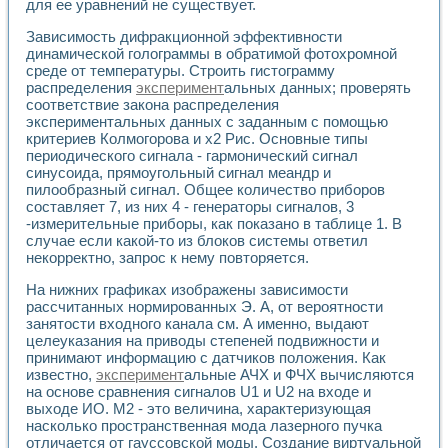
Универсальный стенд для исследования электрических ха
для ее уравнений не существует.
Лабораторные практикумы по информационно-измерител
Зависимость дифракционной эффективности
Виртуальный измеритель частотных характеристик на осн
динамической голограммы в обратимой фотохромной
Лабораторный практикум по основам теории Коммутации
среде от температуры. Строить гистограмму
Разработка виртуальной лабораторной работы «Имитаци
распределения
эксперимент
альных данных; проверять
Виртуальные практикумы по электротехнике в среде LabV
соответствие закона распределения
Из опыта внедрения в рамках национального проекта «Об
экспериментальных данных с заданным с помощью
Исследование эффективности решателей обыкновенных 
критериев Колмогорова и х2 Рис. Основные типы
Опыт разработки LabVIEW лабораторных практикумов н
периодического сигнала - гармонический сигнал
Проблемы повышения качества образования и подготовки
синусоида, прямоугольный сигнал меандр и
пилообразный сигнал. Общее количество приборов
Развитие LabVIEW лабораторного практикума по электр
составляет 7, из них 4 - генераторы сигналов, 3
Разработка виртуальной лаборатории по электротехнике 
-измерительные приборы, как показано в таблице 1. В
Усовершенствованные алгоритмы частотного анализа для
случае если какой-то из блоков системы ответил
Об опыте работы учебного центра «Технологии NATIONAL
некорректно, запрос к нему повторяется.
Технологии NI в магистерской программе «Прикладная фи
Система диагностики двигателей постоянного тока
На нижних графиках изображены зависимости
Автоматизированный стенд формирования электромагнитн
рассчитанных нормированных Э. А, от вероятности
занятости входного канала см. А именно, выдают
Лабораторный практикум по курсу ИИС на базе оборудов
целеуказания на приводы степеней подвижности и
Партнеры
принимают информацию с датчиков положения. Как
Академические и отраслевые институты
известно,
эксперимент
альные АЧХ и ФЧХ вычисляются
Учебные заведения
на основе сравнения сигналов U1 и U2 на входе и
Бизнес
выходе ИО. М2 - это величина, характеризующая
Контакты
насколько пространственная мода лазерного пучка
отличается от гауссовской моды. Создание виртуальной