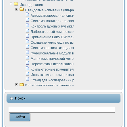
Исследования
Стендовые испытания (виброакустика, тензометрия и т.п.)
Автоматизированная система измерения параметров дизе
Система мониторинга состояния тяговых электродвигателей
Контроль духовых музыкальных инструментов
Лабораторный комплекс по исследованию элементной ба
Применение LabVIEW real-time module для моделирования
Создание комплекса по измерению скорости подвижного с
Система автоматизации экспериментальных исследований 
Функциональные модули в стандарте Nl SCXI для ультраз
Магнитометрический метод в дефектоскопии сварных шво
Перспективы использования машинного зрения в составе
Компьютерные измерительные системы для лабораторных
Испытательно-измерительный комплекс аппаратуры для о
Стенд для исследований рабочих процессов ДВС в динам
Радиоэлектроника и телекоммуникации
LabVIEW в расчетах радиолиний систем передачи данных
Аппаратно-программный комплекс для исследования АЧХ 
Поиск
Виртуальный лабораторный стенд для исследования пар
Измерение шумовых параметров операционных усилител
Измерительный преобразователь на основе цифровой обр
Инструменты для исследования выравнивания электричес
Инструменты для исследования компенсации эхо-сигнало