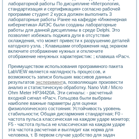
лабораторной работы По дисциплине «Метрология,
стандартизация и сертификация» согласно рабочей
программе студент 2 курса должен выполнить 3
лабораторные работы Ранее на кафедре «Инженерная
кибернетика» АИЭС были созданы лабораторные
работы для данной дисциплины в среде Delphi. Это
позволяет избежать поджига дуги в отсутствие
охлаждения, что может привести к разрушению деталей
катодного узла. ; Клавишами отображения над экраном
включите отображение нужных и отключите
отображение ненужных характеристик: ; клавиша «Расч.
Преимуществом использования программного пакета
LabVIEW является наглядность процессов, и
возможность записи больших массивов данных
результатов
эксперимент
а, позволяющих произвести
анализ и статистическую обработку. Nano Volt / Micro
Ohm Meter HP34420A. Эти сигналы: - расчетный
входной сигнал «Расч. Гольцова были выбраны
наиболее важные параметры для оценки
физиологического состояния: Устойчивость уровень
стабильности; Общая дисгармония стандартная; F0 -
частота пульса классическая на каждом ударе монитор;
F5 - частота пульса не классическая на каждом ударе
эта частота расчетная и выглядит как норма для
человека, т. В первом случае удобство для задач