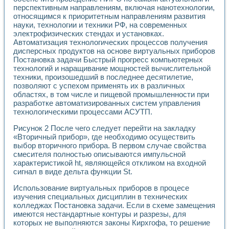
Применение LabVIEW для исследования течения в расши
перспективным направлениям, включая нанотехнологии,
Создание виртуальной работы «Изучение магнитных свой
относящимся к приоритетным направлениям развития
науки, технологии и техники РФ, на современных
Обратный маятник
электрофизических стендах и установках.
Устройство для изучения основ интерфейсов обмена по п
Автоматизация технологических процессов получения
Лабораторный практикум: изучение адиабатического расш
дисперсных продуктов на основе виртуальных приборов
Стенд для исследования электрических переходных харак
Постановка задачи Быстрый прогресс компьютерных
Система статистической обработки результатов измерите
технологий и наращивание мощностей вычислительной
Автоматизация лазерно-плазменных измерений с помощ
техники, произошедший в последнее десятилетие,
Модельно-измерительный комплекс. Назначение. Состав.
позволяют с успехом применять их в различных
Использование технологий NATIONAL INSTRUMENTS для с
областях, в том числе и пищевой промышленности при
разработке автоматизированных систем управления
Учебный практикум "Спектральный и корреляционный ана
технологическими процессами АСУТП.
Учебный стенд для исследования принципа действия унив
Оборудование и программное обеспечение учебных лабор
Рисунок 2 После чего следует перейти на закладку
Виртуальный лабораторный практикум для изучения техн
«Вторичный прибор», где необходимо осуществить
Управление роботом ТУР-10 средствами LabVIEW
выбор вторичного прибора. В первом случае свойства
Аппаратно-программный комплекс для исследования АЧХ 
смесителя полностью описываются импульсной
Автоматизированный дистанционный лабораторный практи
характеристикой ht, являющейся откликом на входной
Исследование возможности реставрации одномерных сигн
сигнал в виде дельта функции St.
Использование технологий NATIONAL INSTRUMENTS в оп
Использование виртуальных приборов в процесе
Разработка модификаций алгоритма полигармонической э
изучения специальных дисциплин в технических
Учебный стенд для исследования принципа действия унив
колледжах Постановка задачи. Если в схеме замещения
Виртуальная система поддержки принимаемых решений в
имеются нестандартные контуры и разрезы, для
Преемственность дисциплин «Моделирование систем» и «
которых не выполняются законы Кирхгофа, то решение