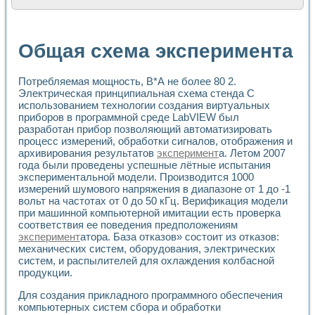
Расчет переноса аэрозоля и выпадения осадка в реально
Формирование линейной шкалы цвета модели CIE L*a*b с
Установка для измерения вольтамперных характеристик с
Общая схема эксперимента
Применение NI VISION для геометрического анализа в ме
Система температурной стабилизации
Управление движением с помощью программно - аппаратног
Потребляемая мощность, В*А не более 80 2.
Определение параметров всплывающих газовых пузырьков
Электрическая принципиальная схема стенда С
Система управления асинхронным тиристорным электроп
использованием технологии создания виртуальных
приборов в программной среде LabVIEW был
Лазерный профилометр
разработан прибор позволяющий автоматизировать
Применение средств NATIONAL INSTRUMENTS для автомат
процесс измерений, обработки сигналов, отображения и
Разработка автоматизированного стенда для исследован
архивирования результатов
эксперимент
а. Летом 2007
Автоматизированный стенд рентгеновской диагностики п
года были проведены успешные лётные испытания
Высокочувствительные оптоэлектронные дифракционные 
экспериментальной модели. Производится 1000
Установка для измерения диэлектрических свойств сегне
измерений шумового напряжения в диапазоне от 1 до -1
Исследование кинетики зарождения и развития дефектов 
вольт на частотах от 0 до 50 кГц. Верификация модели
Лабораторный электрический импедансный томограф на б
при машинной компьютерной имитации есть проверка
Микрозондовая система для характеризации механических
соответствия ее поведения предположениям
эксперимент
атора. База отказов» состоит из отказов:
Метод траекторий в исследовании металлообрабатывающ
механических систем, оборудования, электрических
Промышленная автоматизация
систем, и распылителей для охлаждения колбасной
Автоматизация технологических процессов получения дис
продукции.
Использование систем технического зрения для контроля
Исследование электромагнитных переходных процессов при
Для создания прикладного программного обеспечения
Применение LabVIEW при разработке обучающих информа
компьютерных систем сбора и обработки