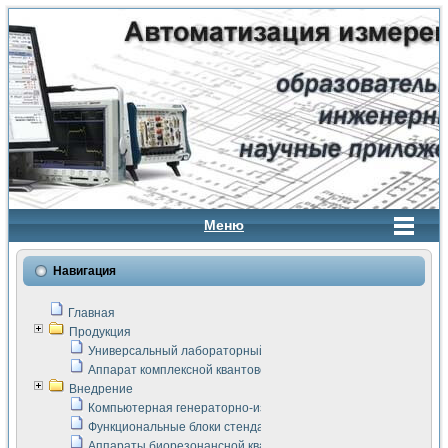
Меню
Навигация
Главная
Продукция
Универсальный лабораторный стенд "Сигнал-USB"
Аппарат комплексной квантовой терапии Интроскан
Внедрение
Компьютерная генераторно-измерительная система
Функциональные блоки стенда "Сигнал-USB"
Аппараты биорезонансной квантовой терапии серии СКАН