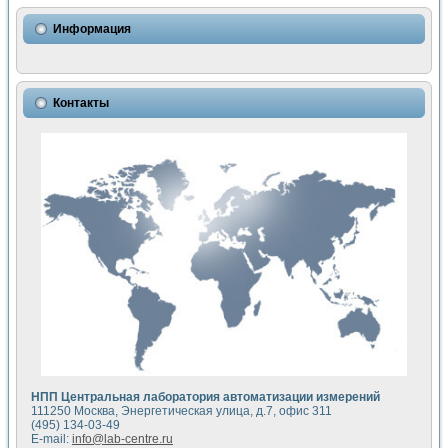
Использование NI LabVIEW для математического моделир
Исследовние возможности создания измерителя ВАХ фото
Информация
Математическое моделирование генератора сигналов - и
Моделирование и экспериментальное исследование линей
Применение осциллографического модуля с высоким разр
Симуляция отклика импульсного радиолокационного сигнал
Контакты
Автоматизация формирования уравнений состояния для и
Блок гальванической развязки для устройства сбора данн
Разработка автоматизированного стенда для измерения о
Применение среды LabVIEW для построения картины возб
Портативная система для определения показателей качес
Использование LabVIEW для управления источником пит
Устройство для снятия вольт-амперных характеристик со
Передовые научные технологии: нано-, фемто-, биотехнологи
Автоматизированная установка по измерению временных 
Автоматизированный лабораторный комплекс на базе Lab
Визуализация моделирования и оптимизации тепловой об
Виртуальный прибор для исследования функциональных в
Исследование возможности создания экономичного виртуа
Исследование кинетики движения макрочастиц в упорядо
Комплекс автоматизированной диагностики крови
НПП Центральная лаборатория автоматизации измерений
Метод прогнозирования свойств дисперсных продуктов п
111250 Москва, Энергетическая улица, д.7, офис 311
Недорогая система управления сверхпроводящим соленои
(495) 134-03-49
E-mail:
info@lab-centre.ru
Применение технологий NI в курсе экспериментальной фи