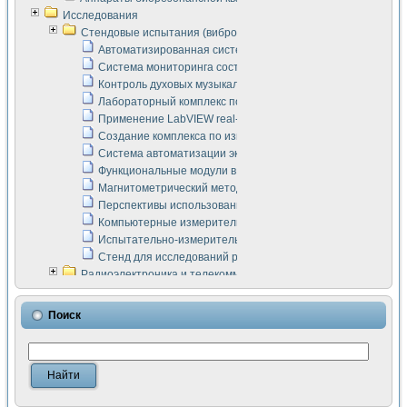
Исследования
Стендовые испытания (виброакустика, тензометрия и т.п.)
Автоматизированная система измерения параметров дизе
Система мониторинга состояния тяговых электродвигателей
Контроль духовых музыкальных инструментов
Лабораторный комплекс по исследованию элементной ба
Применение LabVIEW real-time module для моделирования
Создание комплекса по измерению скорости подвижного с
Система автоматизации экспериментальных исследований 
Функциональные модули в стандарте Nl SCXI для ультраз
Магнитометрический метод в дефектоскопии сварных шво
Перспективы использования машинного зрения в составе
Компьютерные измерительные системы для лабораторных
Испытательно-измерительный комплекс аппаратуры для о
Стенд для исследований рабочих процессов ДВС в динам
Радиоэлектроника и телекоммуникации
LabVIEW в расчетах радиолиний систем передачи данных
Аппаратно-программный комплекс для исследования АЧХ 
Поиск
Виртуальный лабораторный стенд для исследования пар
Измерение шумовых параметров операционных усилител
Измерительный преобразователь на основе цифровой обр
Инструменты для исследования выравнивания электричес
Инструменты для исследования компенсации эхо-сигнало