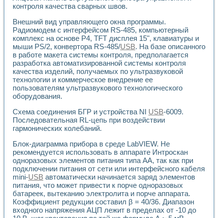
Применение LabVIEW для исследования течения в расши
контроля качества сварных швов.
Создание виртуальной работы «Изучение магнитных свой
Внешний вид управляющего окна программы.
Обратный маятник
Радиомодем с интерфейсом RS-485, компьютерный
Устройство для изучения основ интерфейсов обмена по п
комплекс на основе Р4, TFT дисплея 15", клавиатуры и
Лабораторный практикум: изучение адиабатического расш
мыши PS/2, конвертора RS-485/
USB
. На базе описанного
Стенд для исследования электрических переходных харак
в работе макета системы контроля, предполагается
Система статистической обработки результатов измерите
разработка автоматизированной системы контроля
Автоматизация лазерно-плазменных измерений с помощ
качества изделий, получаемых по ультразвуковой
технологии и коммерческое внедрение ее
Модельно-измерительный комплекс. Назначение. Состав.
пользователям ультразвукового технологического
Использование технологий NATIONAL INSTRUMENTS для с
оборудования.
Учебный практикум "Спектральный и корреляционный ана
Учебный стенд для исследования принципа действия унив
Схема соединения БГР и устройства NI
USB
-6009.
Оборудование и программное обеспечение учебных лабор
Последовательная RL-цепь при воздействии
Виртуальный лабораторный практикум для изучения техн
гармонических колебаний.
Управление роботом ТУР-10 средствами LabVIEW
Блок-диаграмма прибора в среде LabVIEW. Не
Аппаратно-программный комплекс для исследования АЧХ 
рекомендуется использовать в аппарате Интроскан
Автоматизированный дистанционный лабораторный практи
одноразовых элементов питания типа АА, так как при
Исследование возможности реставрации одномерных сигн
подключении питания от сети или интерфейсного кабеля
Использование технологий NATIONAL INSTRUMENTS в оп
mini-
USB
автоматически начинается заряд элементов
Разработка модификаций алгоритма полигармонической э
питания, что может привести к порче одноразовых
Учебный стенд для исследования принципа действия унив
батареек, вытеканию электролита и порче аппарата.
Виртуальная система поддержки принимаемых решений в
Коэффициент редукции составил β = 40/36. Диапазон
Преемственность дисциплин «Моделирование систем» и «
входного напряжения АЦП лежит в пределах от -10 до