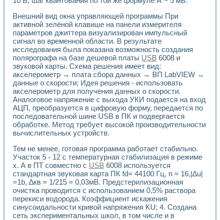
10 В, шаг квантования по той же формуле А ~ 5 мВ.
Универсальный стенд для исследования электрических ха
Лабораторные практикумы по информационно-измерител
Внешний вид окна управляющей программы При
Виртуальный измеритель частотных характеристик на осн
активной зелёной клавише на панели измерителя
Лабораторный практикум по основам теории Коммутации
параметров джиттера визуализирован импульсный
Разработка виртуальной лабораторной работы «Имитаци
сигнал во временной области. В результате
Виртуальные практикумы по электротехнике в среде LabV
исследования была показана возможность создания
Из опыта внедрения в рамках национального проекта «Об
полярографа на базе дешевой платы
USB
6008 и
Исследование эффективности решателей обыкновенных 
звуковой карты. Схема решения имеет вид:
акселерометр → плата сбора данных → ВП LabVIEW →
Опыт разработки LabVIEW лабораторных практикумов н
данные о скорости; Идея решения - использовать
Проблемы повышения качества образования и подготовки
акселерометр для получения данных о скорости.
Развитие LabVIEW лабораторного практикума по электр
Аналоговое напряжение с выхода УКИ подается на вход
Разработка виртуальной лаборатории по электротехнике 
АЦП, преобразуется в цифровую форму, передается по
Усовершенствованные алгоритмы частотного анализа для
последовательной шине USB в ПК и подвергается
Об опыте работы учебного центра «Технологии NATIONAL
обработке. Метод требует высокой производительности
Технологии NI в магистерской программе «Прикладная фи
вычислительных устройств.
Система диагностики двигателей постоянного тока
Тем не менее, готовая программа работает стабильно.
Автоматизированный стенд формирования электромагнитн
Участок 5 - 12 с температурная стабилизация в режиме
Лабораторный практикум по курсу ИИС на базе оборудов
х. А в ПТ совместно с
USB
6008 используется
Партнеры
стандартная звуковая карта ПК fd= 44100 Гц, n = 16,|∆u|
Академические и отраслевые институты
=1b, ∆кв = 1/215 = 0,03мВ. Предстерилизационная
Учебные заведения
очистка проводится с использованием 0,5% раствора
Бизнес
перекиси водорода. Коэффициент искажения
Контакты
синусоидальности кривой напряжения KU; 4. Создана
сеть экспериментальных школ, в том числе и в