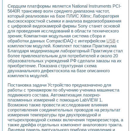
Разработка виртуальных тренажеров путем моделировани
Сердцем платформы является National Instruments PCI-
Система блокировок, сигнализации и защиты ускорителя 
5640R трансивер волн среднего диапазона частот,
Система сбора данных и управления процессом цементир
который реализован на базе ПЛИС Xilinx; Лаборатория
Управление температурой газовой среды специальной ба
высокоскоростной съемки и анализа видеоизображения
Разработка программного обеспечения с использованием
с цифровой видеокамерой фирмы Sony станет основой
Использование технологий NATIONAL INSTRUMENTS при ра
для проведения исследований в области технического
Оборудование для промышленной термотрансферной мар
зрения; Компактная модульная система сбора и
Автоматизация реометрических исследований на базе La
обработки данных CompactDAQ с интерфейсом
USB
с
Применение измерителя иммитанса для исследова¬ния эле
комплектом модулей. Комплект поставки Практикума
Благодаря модернизации лабораторный Практикум стал
Исследование электромагнитных переходных процессов при
более привлекательным для потребителей и около 20
Стенд для исследования электрических переходных харак
образовательных учреждений РФ сделали заказы на их
Автоматизация контроля сварных швов на базе техноло
приобретение. Показана структурная схема
Измерительный контроль с применением неиндустриальны
двухканального дефектоскопа на базе описанного
Моделирование надежности и эффективности систем упра
комплекта модулей.
Лабораторные практикумы и учебные стенды
Автоматизация лабораторного стенда по измерению проф
Постановка задачи Устройство предназначено для
работы с тренажером по обучению ученика машиниста
Автоматизированные лабораторные комплексы для вузов,
подвижного состава. Автоматизация лазерно-
Виртуальный прибор для исследования нелинейных рези
плазменных измерений с помощью LabVIEW 1.
Использование виртуальных приборов в процесе изучения
Возможно также провести исследование влияния
Использование программ ELECTRONICS WORKBENCH-MULTI
сопротивления соединительных проводов на результат
Лабораторный практикум по дисциплине «Цифровые вычис
измерения температуры при двухпроводной и
Лабораторный практикум по ИНС на основе LabVIEW
четырехпроводной схемах включения терморезистора, а
Лабораторный практикум по основам теории коммутации
также дрейфа отдельных компонент аналогового тракта.
Опыт использования NI LabVIEW для создания лабораторн
Лицевая панель виртуального прибора управления и