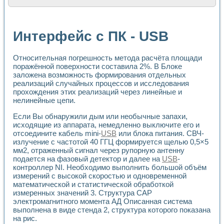
Расчет переноса аэрозоля и выпадения осадка в реально
Формирование линейной шкалы цвета модели CIE L*a*b с
Установка для измерения вольтамперных характеристик с
Интерфейс с ПК - USB
Применение NI VISION для геометрического анализа в ме
Система температурной стабилизации
Управление движением с помощью программно - аппаратног
Относительная погрешность метода расчёта площади
Определение параметров всплывающих газовых пузырьков
поражённой поверхности составила 2%. В Блоке
Система управления асинхронным тиристорным электроп
заложена возможность формирования отдельных
реализаций случайных процессов и исследования
Лазерный профилометр
прохождения этих реализаций через линейные и
Применение средств NATIONAL INSTRUMENTS для автомат
нелинейные цепи.
Разработка автоматизированного стенда для исследован
Автоматизированный стенд рентгеновской диагностики п
Если Вы обнаружили дым или необычные запахи,
Высокочувствительные оптоэлектронные дифракционные 
исходящие из аппарата, немедленно выключите его и
Установка для измерения диэлектрических свойств сегне
отсоедините кабель mini-
USB
или блока питания. СВЧ-
Исследование кинетики зарождения и развития дефектов 
излучение с частотой 40 ГГЦ формируется щелью 0,5×5
Лабораторный электрический импедансный томограф на б
мм2, отраженный сигнал через рупорную антенну
подается на фазовый детектор и далее на
USB
-
Микрозондовая система для характеризации механических
контроллер NI. Необходимо выполнить большой объём
Метод траекторий в исследовании металлообрабатывающ
измерений с высокой скоростью и одновременной
Промышленная автоматизация
математической и статистической обработкой
Автоматизация технологических процессов получения дис
измеренных значений 3. Структура САР
Использование систем технического зрения для контроля
электромагнитного момента АД Описанная система
Исследование электромагнитных переходных процессов при
выполнена в виде стенда 2, структура которого показана
Применение LabVIEW при разработке обучающих информа
на рис.