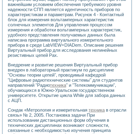
важнейшим условием обеспечения требуемого уровня
надежности СПП является идентичность приборов по
характеристикам и параметрам. Рисунок 4 - Контактный
блок для измерения вольтамперных характеристик
солнечных элементов Для управления процессом
измерения и обработки вольтамперных характеристик,
удобного представления получаемых данных была
написана программа виртуального измерительного
прибора в среде LabVIEW+DIADem. Описание решения
Виртуальный прибор для исследования нелинейных
резистивных цепей Pax.
Внедрение и развитие решения Виртуальный прибор
внедрен в лабораторный практикум по дисциплине
"Основы теории цепей", проводимый кафедрой
"Цифровые радиотехнические системы" для студентов
направлений "Радио
техника
" и "Телекоммуникации",
обучающихся в Южно-Уральском государственном
университете. Открытие цикла While для забора данных
с АЦП.
Сондак «Метрология и измерительная
техника
в отрасли
связь» № 2, 2005. Постановка задачи При
использовании дистанционных форм обучения в
технических дисциплинах возникают сложности,
связанные с необходимостью изучения принципа