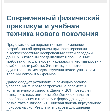
Расчет переноса аэрозоля и выпадения осадка в реально
Формирование линейной шкалы цвета модели CIE L*a*b с
Установка для измерения вольтамперных характеристик с
Современный физический
Применение NI VISION для геометрического анализа в ме
Система температурной стабилизации
практикум и учебная
Управление движением с помощью программно - аппаратног
техника нового поколения
Определение параметров всплывающих газовых пузырьков
Система управления асинхронным тиристорным электроп
Лазерный профилометр
Представляется перспективным применение
Применение средств NATIONAL INSTRUMENTS для автомат
разработанной программы при проектировании
Разработка автоматизированного стенда для исследован
высокоскоростных беспроводных сетей передачи
Автоматизированный стенд рентгеновской диагностики п
данных, к которым предъявляются повышенные
Высокочувствительные оптоэлектронные дифракционные 
требования по дальности, надежности, неуязвимости и
Установка для измерения диэлектрических свойств сегне
стабильности работы. Этот метод является
Исследование кинетики зарождения и развития дефектов 
единственным методом изучения недоступных нам
явлений макро- и микромира.
Лабораторный электрический импедансный томограф на б
Микрозондовая система для характеризации механических
Далее следует установить с помощью органов
Метод траекторий в исследовании металлообрабатывающ
управления генератора требуемые параметры
Промышленная автоматизация
испытательного сигнала. Данный ЦСП позволяет
Автоматизация технологических процессов получения дис
выполнить весь алгоритм обработки сигнала, от
Использование систем технического зрения для контроля
преобразования в цифровую форму до выдачи
Исследование электромагнитных переходных процессов при
результата вычисления. Лицевая панель виртуального
прибора на рис. Результаты работы Дисциплина
Применение LabVIEW при разработке обучающих информа