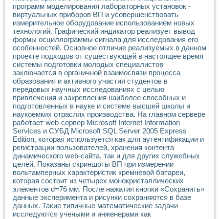
Применение LabVIEW для исследования течения в расши
программ моделирования лабораторных установок -
виртуальных приборов ВП и усовершенствовать
Создание виртуальной работы «Изучение магнитных свой
измерительное оборудование использованием новых
Обратный маятник
технологий. Графический индикатор реализует вывод
Устройство для изучения основ интерфейсов обмена по п
формы осциллограммы сигнала для исследования его
Лабораторный практикум: изучение адиабатического расш
особенностей. Основное отличие реализуемых в данном
Стенд для исследования электрических переходных харак
проекте подходов от существующей в настоящее время
Система статистической обработки результатов измерите
системы подготовки молодых специалистов
Автоматизация лазерно-плазменных измерений с помощ
заключается в органичной взаимосвязи процесса
Модельно-измерительный комплекс. Назначение. Состав.
образования и активного участия студентов в
передовых научных исследованиях с целью
Использование технологий NATIONAL INSTRUMENTS для с
привлечения и закрепления наиболее способных и
Учебный практикум "Спектральный и корреляционный ана
подготовленных в науке и системе высшей школы и
Учебный стенд для исследования принципа действия унив
наукоемких отраслях производства. На главном сервере
Оборудование и программное обеспечение учебных лабор
работает web-сервер Microsoft Internet Information
Виртуальный лабораторный практикум для изучения техн
Services и СУБД Microsoft SQL Server 2005 Express
Управление роботом ТУР-10 средствами LabVIEW
Edition, которая используется как для аутентификации и
Аппаратно-программный комплекс для исследования АЧХ 
регистрации пользователей, хранения контента
Автоматизированный дистанционный лабораторный практи
динамического web-сайта, так и для других служебных
Исследование возможности реставрации одномерных сигн
целей. Показаны скриншоты ВП при измерении
вольтамперных характеристик кремневой батареи,
Использование технологий NATIONAL INSTRUMENTS в оп
которая состоит из четырех монокристаллических
Разработка модификаций алгоритма полигармонической э
элементов d=76 мм. После нажатия кнопки «Сохранить»
Учебный стенд для исследования принципа действия унив
данные эксперимента и рисунки сохраняются в базе
Виртуальная система поддержки принимаемых решений в
данных. Такие типичные математические задачи
Преемственность дисциплин «Моделирование систем» и «
исследуются учеными и инженерами как