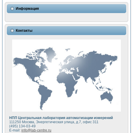
Использование NI LabVIEW для математического моделир
Исследовние возможности создания измерителя ВАХ фото
Информация
Математическое моделирование генератора сигналов - и
Моделирование и экспериментальное исследование линей
Применение осциллографического модуля с высоким разр
Симуляция отклика импульсного радиолокационного сигнал
Контакты
Автоматизация формирования уравнений состояния для и
Блок гальванической развязки для устройства сбора данн
Разработка автоматизированного стенда для измерения о
Применение среды LabVIEW для построения картины возб
Портативная система для определения показателей качес
Использование LabVIEW для управления источником пит
Устройство для снятия вольт-амперных характеристик со
Передовые научные технологии: нано-, фемто-, биотехнологи
Автоматизированная установка по измерению временных 
Автоматизированный лабораторный комплекс на базе Lab
Визуализация моделирования и оптимизации тепловой об
Виртуальный прибор для исследования функциональных в
Исследование возможности создания экономичного виртуа
Исследование кинетики движения макрочастиц в упорядо
Комплекс автоматизированной диагностики крови
НПП Центральная лаборатория автоматизации измерений
Метод прогнозирования свойств дисперсных продуктов п
111250 Москва, Энергетическая улица, д.7, офис 311
Недорогая система управления сверхпроводящим соленои
(495) 134-03-49
E-mail:
info@lab-centre.ru
Применение технологий NI в курсе экспериментальной фи