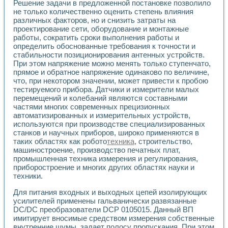
Решение задачи в предложенной постановке позволило
не только количественно оценить степень влияния
различных факторов, но и снизить затраты на
проектирование сети, оборудование и монтажные
работы, сократить сроки выполнения работы и
определить обоснованные требования к точности и
стабильности позиционирования антенных устройств.
При этом напряжение можно менять только ступенчато,
прямое и обратное напряжение одинаково по величине,
что, при некотором значении, может привести к пробою
тестируемого прибора. Датчики и измерители малых
перемещений и колебаний являются составными
частями многих современных прецизионных
автоматизированных и измерительных устройств,
используются при производстве специализированных
станков и научных приборов, широко применяются в
таких областях как робото
техника
, строительство,
машиностроение, производство печатных плат,
промышленная техника измерения и регулирования,
приборостроение и многих других областях науки и
техники.
Для питания входных и выходных цепей изолирующих
усилителей применены гальванически развязанные
DC/DC преобразователи DCP 0105015. Данный ВП
имитирует вносимые средством измерения собственные
внутренние шумы, задает полосу пропускания. При этом