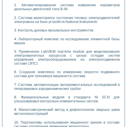
Автоматизированная система измерения параметров
дизельных двигателей типа В-46
Система мониторинга состояния тяговых электродвигателей
электровоза на базе устройств National Instruments
Контроль духовых музыкальных инструментов
Лабораторный комплекс по исследованию элементной базы
машин
Применение LabVIEW real-time module для моделирования
электромагнитных процессов с целью отладки систем
управления электрооборудованием на электроподвижном
составе (ЭПС)
Создание комплекса по измерению скорости подвижного
состава для тренажера машиниста состава
Система автоматизации экспериментальных исследований в
гиперзвуковых аэродинамических трубах
Функциональные модули в стандарте Nl SCXI для
ультразвуковых контрольно-измерительных систем
Магнитометрический метод в дефектоскопии сварных швов
металлоконструкций
Перспективы использования машинного зрения в составе
системы управления движением экраноплана