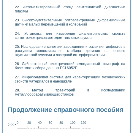
Автоматизированный стенд рентгеновской диагностики
плазмы
Высокочувствительные оптоэлектронные дифракционные
датчики малых перемещений и колебаний
Установка для измерения диэлектрических свойств
сегнетоэлектриков методом тепловых шумов
Исследование кинетики зарождения и развития дефектов в
растущем монокристалле карбида кремния на основе
акустической эмиссии и лазерной интерферометрии
Лабораторный электрический импедансный томограф на
базе платы сбора данных PCI 6052E
Микрозондовая система для характеризации механических
свойств материалов в наношкале
Метод траекторий в исследовании
металлообрабатывающих станков
Продолжение справочного пособия
0
20
40
60
80
100
120
>>>
!
.
.
.
.
.
.
.
.
.
.
.
.
.
.
.
.
.
.
.
!
.
.
.
.
.
.
.
.
.
.
.
.
.
.
.
.
.
.
.
!
.
.
.
.
.
.
.
.
.
.
.
.
.
.
.
.
.
.
.
!
.
.
.
.
.
.
.
.
.
.
.
.
.
.
.
.
.
.
.
!
.
.
.
.
.
.
.
.
.
.
.
.
.
.
.
.
.
.
.
!
.
.
.
.
.
.
.
.
.
.
.
.
.
.
.
.
.
.
.
!
.
.
.
.
.
.
.
.
.
.
.
.
.
.
.
.
.
.
.