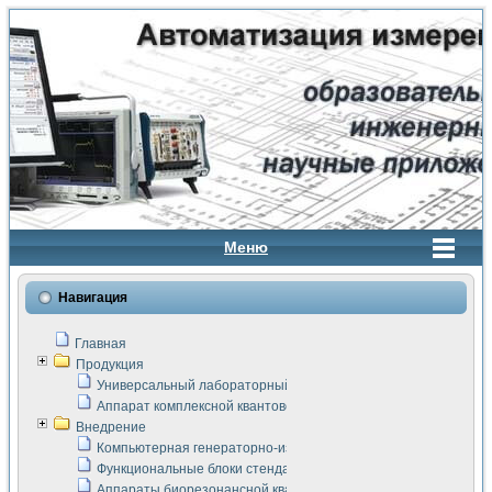
Меню
Навигация
Главная
Продукция
Универсальный лабораторный стенд "Сигнал-USB"
Аппарат комплексной квантовой терапии Интроскан
Внедрение
Компьютерная генераторно-измерительная система
Функциональные блоки стенда "Сигнал-USB"
Аппараты биорезонансной квантовой терапии серии СКАН