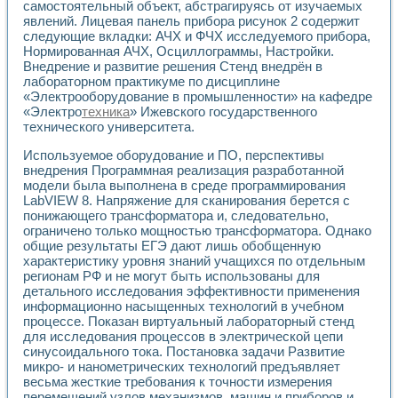
Универсальный стенд для исследования электрических ха
самостоятельный объект, абстрагируясь от изучаемых
Лабораторные практикумы по информационно-измерител
явлений. Лицевая панель прибора рисунок 2 содержит
Виртуальный измеритель частотных характеристик на осн
следующие вкладки: АЧХ и ФЧХ исследуемого прибора,
Нормированная АЧХ, Осциллограммы, Настройки.
Лабораторный практикум по основам теории Коммутации
Внедрение и развитие решения Стенд внедрён в
Разработка виртуальной лабораторной работы «Имитаци
лабораторном практикуме по дисциплине
Виртуальные практикумы по электротехнике в среде LabV
«Электрооборудование в промышленности» на кафедре
Из опыта внедрения в рамках национального проекта «Об
«Электро
техника
» Ижевского государственного
Исследование эффективности решателей обыкновенных 
технического университета.
Опыт разработки LabVIEW лабораторных практикумов н
Проблемы повышения качества образования и подготовки
Используемое оборудование и ПО, перспективы
Развитие LabVIEW лабораторного практикума по электр
внедрения Программная реализация разработанной
модели была выполнена в среде программирования
Разработка виртуальной лаборатории по электротехнике 
LabVIEW 8. Напряжение для сканирования берется с
Усовершенствованные алгоритмы частотного анализа для
понижающего трансформатора и, следовательно,
Об опыте работы учебного центра «Технологии NATIONAL
ограничено только мощностью трансформатора. Однако
Технологии NI в магистерской программе «Прикладная фи
общие результаты ЕГЭ дают лишь обобщенную
Система диагностики двигателей постоянного тока
характеристику уровня знаний учащихся по отдельным
Автоматизированный стенд формирования электромагнитн
регионам РФ и не могут быть использованы для
Лабораторный практикум по курсу ИИС на базе оборудов
детального исследования эффективности применения
Партнеры
информационно насыщенных технологий в учебном
процессе. Показан виртуальный лабораторный стенд
Академические и отраслевые институты
для исследования процессов в электрической цепи
Учебные заведения
синусоидального тока. Постановка задачи Развитие
Бизнес
микро- и нанометрических технологий предъявляет
Контакты
весьма жесткие требования к точности измерения
перемещений узлов механизмов, машин и приборов и