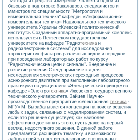
"Методы и средства измерений" является одной из
Разработка виртуальных тренажеров путем моделировани
базовых в подготовке бакалавров, специалистов и
Система блокировок, сигнализации и защиты ускорителя 
магистров по специальности "Метрология и
Система сбора данных и управления процессом цементир
измерительная техника" кафедры «Информационно-
Управление температурой газовой среды специальной ба
измерительная техника» Национального технического
Разработка программного обеспечения с использованием
университета Украины «Киевский политехнический
Использование технологий NATIONAL INSTRUMENTS при ра
институт». Созданный аппаратно-программный комплекс
Оборудование для промышленной термотрансферной мар
используется в Пензенском государственном
Автоматизация реометрических исследований на базе La
университете на кафедре "Радио
техника
и
радиоэлектронные системы" для исследования
Применение измерителя иммитанса для исследова¬ния эле
характеристик фильтров различных видов и порядков
Исследование электромагнитных переходных процессов при
при проведении лабораторных работ по курсу
Стенд для исследования электрических переходных харак
"Радиотехнические цепи и сигналы". Внедрение и
Автоматизация контроля сварных швов на базе техноло
развитие решения Стенд применяется для
Измерительный контроль с применением неиндустриальны
исследования электрических переходных процессов
Моделирование надежности и эффективности систем упра
асинхронного двигателя при выполнении лабораторного
Лабораторные практикумы и учебные стенды
практикума по дисциплине «Электрический привод» на
Автоматизация лабораторного стенда по измерению проф
кафедре «Электро
техника
» Ижевского государственного
технического университета. Зайцев Научно-
Автоматизированные лабораторные комплексы для вузов,
производственное предприятие «Электронная
техника
-
Виртуальный прибор для исследования нелинейных рези
МГУ» М. Вырабатывается концепция на поиски решения
Использование виртуальных приборов в процесе изучения
любых задач, связанных с моделированием систем, и
Использование программ ELECTRONICS WORKBENCH-MULTI
если это решение существует, как наиболее
Лабораторный практикум по дисциплине «Цифровые вычис
эффективно достигнуть этого, пусть даже на первый
Лабораторный практикум по ИНС на основе LabVIEW
взгляд, недоступного решения. В данной работе
Лабораторный практикум по основам теории коммутации
предлагается расширить тематику и возможности
Опыт использования NI LabVIEW для создания лабораторн
лабораторий за счет использования специальных