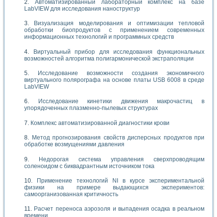
Автоматизированный лабораторный комплекс на базе
LabVIEW для исследования наноструктур
Визуализация моделирования и оптимизации тепловой
обработки биопродуктов с применением современных
информационных технологий и программных средств
Виртуальный прибор для исследования функциональных
возможностей алгоритма полигармонической экстраполяции
Исследование возможности создания экономичного
виртуального полярографа на основе платы USB 6008 в среде
LabVIEW
Исследование кинетики движения макрочастиц в
упорядоченных плазменно-пылевых структурах
Комплекс автоматизированной диагностики крови
Метод прогнозирования свойств дисперсных продуктов при
обработке возмущениями давления
Недорогая система управления сверхпроводящим
соленоидом с биквадрантным источником тока
Применение технологий NI в курсе экспериментальной
физики на примере выдающихся экспериментов:
самоорганизованная критичность
Расчет переноса аэрозоля и выпадения осадка в реальном
времени