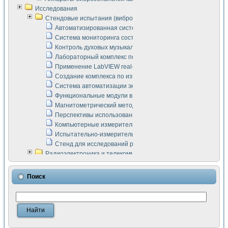
Исследования
Стендовые испытания (виброакустика, тензометрия и т.п.)
Автоматизированная система измерения параметров дизе
Система мониторинга состояния тяговых электродвигателей
Контроль духовых музыкальных инструментов
Лабораторный комплекс по исследованию элементной ба
Применение LabVIEW real-time module для моделирования
Создание комплекса по измерению скорости подвижного с
Система автоматизации экспериментальных исследований 
Функциональные модули в стандарте Nl SCXI для ультраз
Магнитометрический метод в дефектоскопии сварных шво
Перспективы использования машинного зрения в составе
Компьютерные измерительные системы для лабораторных
Испытательно-измерительный комплекс аппаратуры для о
Стенд для исследований рабочих процессов ДВС в динам
Радиоэлектроника и телекоммуникации
LabVIEW в расчетах радиолиний систем передачи данных
Аппаратно-программный комплекс для исследования АЧХ 
Поиск
Виртуальный лабораторный стенд для исследования пар
Измерение шумовых параметров операционных усилител
Измерительный преобразователь на основе цифровой обр
Инструменты для исследования выравнивания электричес
Инструменты для исследования компенсации эхо-сигнало