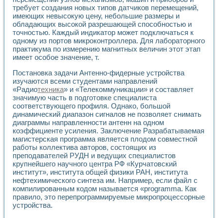
требует создания новых типов датчиков перемещений,
имеющих невысокую цену, небольшие размеры и
обладающих высокой разрешающей способностью и
точностью. Каждый индикатор может подключаться к
одному из портов микроконтроллера. Для лабораторного
практикума по измерению магнитных величин этот этап
имеет особое значение, т.
Постановка задачи Антенно-фидерные устройства
изучаются всеми студентами направлений
«Радио
техника
» и «Телекоммуникации» и составляет
значимую часть в подготовке специалиста
соответствующего профиля. Однако, большой
динамический диапазон сигналов не позволяет снимать
диаграммы направленности антенн на одном
коэффициенте усиления. Заключение Разрабатываемая
магистерская программа является плодом совместной
работы коллектива авторов, состоящих из
преподавателей РУДН и ведущих специалистов
крупнейшего научного центра РФ «Курчатовский
институт», института общей физики РАН, института
нефтехимического синтеза им. Например, если файл с
компилированным кодом называется «programma. Как
правило, это перепрограммируемые микропроцессорные
устройства.