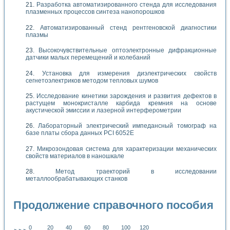
Разработка автоматизированного стенда для исследования
плазменных процессов синтеза нанопорошков
Автоматизированный стенд рентгеновской диагностики
плазмы
Высокочувствительные оптоэлектронные дифракционные
датчики малых перемещений и колебаний
Установка для измерения диэлектрических свойств
сегнетоэлектриков методом тепловых шумов
Исследование кинетики зарождения и развития дефектов в
растущем монокристалле карбида кремния на основе
акустической эмиссии и лазерной интерферометрии
Лабораторный электрический импедансный томограф на
базе платы сбора данных PCI 6052E
Микрозондовая система для характеризации механических
свойств материалов в наношкале
Метод траекторий в исследовании
металлообрабатывающих станков
Продолжение справочного пособия
0
20
40
60
80
100
120