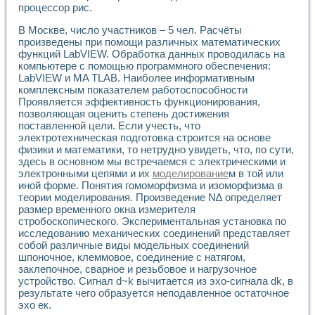
процессор рис.
Применение LabVIEW для исследования течения в расши
Создание виртуальной работы «Изучение магнитных свой
В Москве, число участников – 5 чел. Расчёты
Обратный маятник
произведены при помощи различных математических
Устройство для изучения основ интерфейсов обмена по п
функций LabVIEW. Обработка данных проводилась на
Лабораторный практикум: изучение адиабатического расш
компьютере с помощью программного обеспечения:
Стенд для исследования электрических переходных харак
LabVIEW и MA TLAB. Наиболее информативным
Система статистической обработки результатов измерите
комплексным показателем работоспособности
Проявляется эффективность функционирования,
Автоматизация лазерно-плазменных измерений с помощ
позволяющая оценить степень достижения
Модельно-измерительный комплекс. Назначение. Состав.
поставленной цели. Если учесть, что
Использование технологий NATIONAL INSTRUMENTS для с
электротехническая подготовка строится на основе
Учебный практикум "Спектральный и корреляционный ана
физики и математики, то нетрудно увидеть, что, по сути,
Учебный стенд для исследования принципа действия унив
здесь в основном мы встречаемся с электрическими и
Оборудование и программное обеспечение учебных лабор
электронными цепями и их
моделирование
м в той или
Виртуальный лабораторный практикум для изучения техн
иной форме. Понятия гомоморфизма и изоморфизма в
Управление роботом ТУР-10 средствами LabVIEW
теории моделирования. Произведение N∆ определяет
Аппаратно-программный комплекс для исследования АЧХ 
размер временного окна измерителя
стробоскопического. Экспериментальная установка по
Автоматизированный дистанционный лабораторный практи
исследованию механических соединений представляет
Исследование возможности реставрации одномерных сигн
собой различные виды модельных соединений
Использование технологий NATIONAL INSTRUMENTS в оп
шпоночное, клеммовое, соединение с натягом,
Разработка модификаций алгоритма полигармонической э
заклепочное, сварное и резьбовое и нагрузочное
Учебный стенд для исследования принципа действия унив
устройство. Сигнал d~k вычитается из эхо-сигнала dk, в
Виртуальная система поддержки принимаемых решений в
результате чего образуется неподавленное остаточное
Преемственность дисциплин «Моделирование систем» и «
эхо ек.