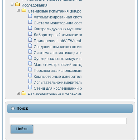
Исследования
Стендовые испытания (виброакустика, тензометрия и т.п.)
Автоматизированная система измерения параметров дизе
Система мониторинга состояния тяговых электродвигателей
Контроль духовых музыкальных инструментов
Лабораторный комплекс по исследованию элементной ба
Применение LabVIEW real-time module для моделирования
Создание комплекса по измерению скорости подвижного с
Система автоматизации экспериментальных исследований 
Функциональные модули в стандарте Nl SCXI для ультраз
Магнитометрический метод в дефектоскопии сварных шво
Перспективы использования машинного зрения в составе
Компьютерные измерительные системы для лабораторных
Испытательно-измерительный комплекс аппаратуры для о
Стенд для исследований рабочих процессов ДВС в динам
Радиоэлектроника и телекоммуникации
LabVIEW в расчетах радиолиний систем передачи данных
Аппаратно-программный комплекс для исследования АЧХ 
Поиск
Виртуальный лабораторный стенд для исследования пар
Измерение шумовых параметров операционных усилител
Измерительный преобразователь на основе цифровой обр
Инструменты для исследования выравнивания электричес
Инструменты для исследования компенсации эхо-сигнало