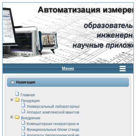
Меню
Навигация
Главная
Продукция
Универсальный лабораторный стенд "Сигнал-USB"
Аппарат комплексной квантовой терапии Интроскан
Внедрение
Компьютерная генераторно-измерительная система
Функциональные блоки стенда "Сигнал-USB"
Аппараты биорезонансной квантовой терапии серии СКАН