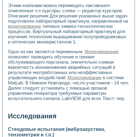
Универсальный стенд для исследования электрических ха
Этими кнопками можно перемещать «активные»
Лабораторные практикумы по информационно-измерител
отмеченные «;» курсоры; слева — редактор курсоров.
Виртуальный измеритель частотных характеристик на осн
Описание решения Для решения указанных выше задач
Лабораторный практикум по основам теории Коммутации
подготовлен лабораторный практикум, направленный на
Разработка виртуальной лабораторной работы «Имитаци
моделирование
типовых химико-технологических
Виртуальные практикумы по электротехнике в среде LabV
процессов. Виртуальный лабораторный практикум для
Из опыта внедрения в рамках национального проекта «Об
изучения технологии выращивания полупроводниковых
Исследование эффективности решателей обыкновенных 
и оптических монокристаллов 1.
Опыт разработки LabVIEW лабораторных практикумов н
Одно из них является переменным.
Моделирование
Проблемы повышения качества образования и подготовки
позволяет проводить обучение и тренинг
Развитие LabVIEW лабораторного практикума по электр
обслуживающего персонала, значительно снижая
Разработка виртуальной лаборатории по электротехнике 
вероятность возникновения аварийных ситуаций в
Усовершенствованные алгоритмы частотного анализа для
результате неотработанных или неэффективных
Об опыте работы учебного центра «Технологии NATIONAL
управляющих воздействий.
Моделирование
в системе
Технологии NI в магистерской программе «Прикладная фи
MatLab. В Нижнем Новгороде, число участников - 14 чел.
Система диагностики двигателей постоянного тока
Далее следует установить с помощью органов
управления генератора требуемые параметры
Автоматизированный стенд формирования электромагнитн
испытательного сигнала. LabVIEW для всех Текст: пер.
Лабораторный практикум по курсу ИИС на базе оборудов
Партнеры
Академические и отраслевые институты
Исследования
Учебные заведения
Бизнес
Контакты
Стендовые испытания (виброакустика,
тензометрия и т.п.)