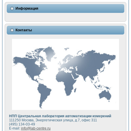
Использование NI LabVIEW для математического моделир
Исследовние возможности создания измерителя ВАХ фото
Информация
Математическое моделирование генератора сигналов - и
Моделирование и экспериментальное исследование линей
Применение осциллографического модуля с высоким разр
Симуляция отклика импульсного радиолокационного сигнал
Контакты
Автоматизация формирования уравнений состояния для и
Блок гальванической развязки для устройства сбора данн
Разработка автоматизированного стенда для измерения о
Применение среды LabVIEW для построения картины возб
Портативная система для определения показателей качес
Использование LabVIEW для управления источником пит
Устройство для снятия вольт-амперных характеристик со
Передовые научные технологии: нано-, фемто-, биотехнологи
Автоматизированная установка по измерению временных 
Автоматизированный лабораторный комплекс на базе Lab
Визуализация моделирования и оптимизации тепловой об
Виртуальный прибор для исследования функциональных в
Исследование возможности создания экономичного виртуа
Исследование кинетики движения макрочастиц в упорядо
Комплекс автоматизированной диагностики крови
НПП Центральная лаборатория автоматизации измерений
Метод прогнозирования свойств дисперсных продуктов п
111250 Москва, Энергетическая улица, д.7, офис 311
Недорогая система управления сверхпроводящим соленои
(495) 134-03-49
E-mail:
info@lab-centre.ru
Применение технологий NI в курсе экспериментальной фи