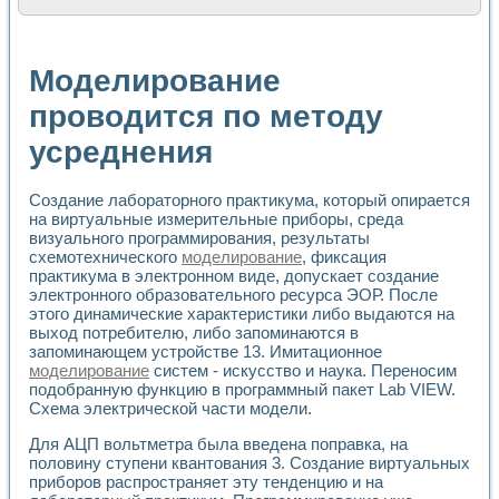
Расчет переноса аэрозоля и выпадения осадка в реально
Формирование линейной шкалы цвета модели CIE L*a*b с
Установка для измерения вольтамперных характеристик с
Моделирование
Применение NI VISION для геометрического анализа в ме
Система температурной стабилизации
проводится по методу
Управление движением с помощью программно - аппаратног
усреднения
Определение параметров всплывающих газовых пузырьков
Система управления асинхронным тиристорным электроп
Лазерный профилометр
Создание лабораторного практикума, который опирается
Применение средств NATIONAL INSTRUMENTS для автомат
на виртуальные измерительные приборы, среда
Разработка автоматизированного стенда для исследован
визуального программирования, результаты
Автоматизированный стенд рентгеновской диагностики п
схемотехнического
моделирование
, фиксация
Высокочувствительные оптоэлектронные дифракционные 
практикума в электронном виде, допускает создание
Установка для измерения диэлектрических свойств сегне
электронного образовательного ресурса ЭОР. После
Исследование кинетики зарождения и развития дефектов 
этого динамические характеристики либо выдаются на
выход потребителю, либо запоминаются в
Лабораторный электрический импедансный томограф на б
запоминающем устройстве 13. Имитационное
Микрозондовая система для характеризации механических
моделирование
систем - искусство и наука. Переносим
Метод траекторий в исследовании металлообрабатывающ
подобранную функцию в программный пакет Lab VIEW.
Промышленная автоматизация
Схема электрической части модели.
Автоматизация технологических процессов получения дис
Использование систем технического зрения для контроля
Для АЦП вольтметра была введена поправка, на
Исследование электромагнитных переходных процессов при
половину ступени квантования 3. Создание виртуальных
приборов распространяет эту тенденцию и на
Применение LabVIEW при разработке обучающих информа