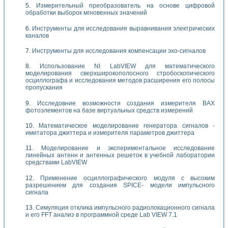
Измерительный преобразователь на основе цифровой
обработки выборок мгновенных значений
Инструменты для исследования выравнивания электрических
каналов
Инструменты для исследования компенсации эхо-сигналов
Использование NI LabVIEW для математического
моделирования сверхширокополосного стробоскопического
осциллографа и исследования методов расширения его полосы
пропускания
Исследовние возможности создания измерителя ВАХ
фотоэлементов на базе виртуальных средств измерений
Математическое моделирование генератора сигналов -
имитатора джиттера и измерителя параметров джиттера
Моделирование и экспериментальное исследование
линейных антенн и антенных решеток в учебной лаборатории
средствами LabVIEW
Применение осциллографического модуля с высоким
разрешением для создания SPICE- модели импульсного
сигнала
Симуляция отклика импульсного радиолокационного сигнала
и его FFT анализ в программной среде Lab VIEW 7.1