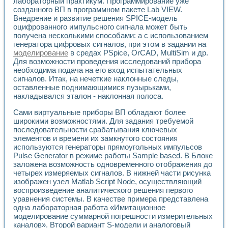
лабораторный практикум. Программирование уже
Разработка виртуальных тренажеров путем моделировани
созданного ВП в программном пакете Lab VIEW.
Система блокировок, сигнализации и защиты ускорителя 
Внедрение и развитие решения SPICE-модель
Система сбора данных и управления процессом цементир
оцифрованного импульсного сигнала может быть
Управление температурой газовой среды специальной ба
получена несколькими способами: а с использованием
Разработка программного обеспечения с использованием
генератора цифровых сигналов, при этом в задании на
Использование технологий NATIONAL INSTRUMENTS при ра
моделирование
в средах PSpice, OrCAD, MultiSim и др.
Оборудование для промышленной термотрансферной мар
Для возможности проведения исследований прибора
Автоматизация реометрических исследований на базе La
необходима подача на его вход испытательных
сигналов. Итак, на нечеткие наклонные следы,
Применение измерителя иммитанса для исследова¬ния эле
оставленные поднимающимися пузырьками,
Исследование электромагнитных переходных процессов при
накладывался эталон - наклонная полоса.
Стенд для исследования электрических переходных харак
Автоматизация контроля сварных швов на базе техноло
Сами виртуальные приборы ВП обладают более
Измерительный контроль с применением неиндустриальны
широкими возможностями. Для задания требуемой
Моделирование надежности и эффективности систем упра
последовательности срабатывания ключевых
Лабораторные практикумы и учебные стенды
элементов и времени их замкнутого состояния
используются генераторы прямоугольных импульсов
Автоматизация лабораторного стенда по измерению проф
Pulse Generator в режиме работы Sample based. В Блоке
Автоматизированные лабораторные комплексы для вузов,
заложена возможность одновременного отображения до
Виртуальный прибор для исследования нелинейных рези
четырех измеряемых сигналов. В нижней части рисунка
Использование виртуальных приборов в процесе изучения
изображен узел Matlab Script Node, осуществляющий
Использование программ ELECTRONICS WORKBENCH-MULTI
воспроизведение аналитического решения первого
Лабораторный практикум по дисциплине «Цифровые вычис
уравнения системы. В качестве примера представлена
Лабораторный практикум по ИНС на основе LabVIEW
одна лабораторная работа «Имитационное
Лабораторный практикум по основам теории коммутации
моделирование суммарной погрешности измерительных
Опыт использования NI LabVIEW для создания лабораторн
каналов». Второй вариант S-модели и аналоговый