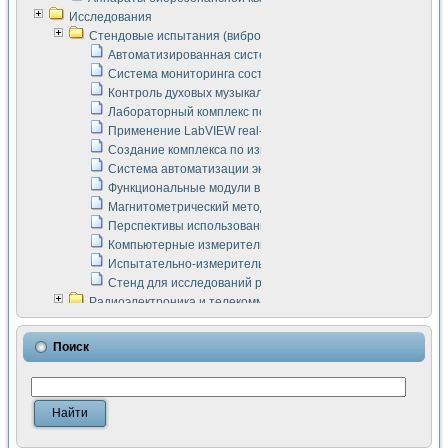
Исследования
Стендовые испытания (виброакустика, тензометрия и т.п.)
Автоматизированная система измерения параметров дизе
Система мониторинга состояния тяговых электродвигателей
Контроль духовых музыкальных инструментов
Лабораторный комплекс по исследованию элементной ба
Применение LabVIEW real-time module для моделирования
Создание комплекса по измерению скорости подвижного с
Система автоматизации экспериментальных исследований 
Функциональные модули в стандарте Nl SCXI для ультраз
Магнитометрический метод в дефектоскопии сварных шво
Перспективы использования машинного зрения в составе
Компьютерные измерительные системы для лабораторных
Испытательно-измерительный комплекс аппаратуры для о
Стенд для исследований рабочих процессов ДВС в динам
Радиоэлектроника и телекоммуникации
LabVIEW в расчетах радиолиний систем передачи данных
Аппаратно-программный комплекс для исследования АЧХ 
Поиск
Виртуальный лабораторный стенд для исследования пар
Измерение шумовых параметров операционных усилител
Измерительный преобразователь на основе цифровой обр
Инструменты для исследования выравнивания электричес
Инструменты для исследования компенсации эхо-сигнало