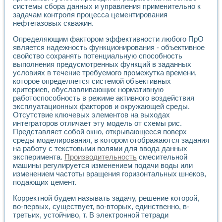
Разработка виртуальных тренажеров путем моделировани
системы сбора данных и управления применительно к
Система блокировок, сигнализации и защиты ускорителя 
задачам контроля процесса цементирования
Система сбора данных и управления процессом цементир
нефтегазовых скважин.
Управление температурой газовой среды специальной ба
Определяющим фактором эффективности любого ПрО
Разработка программного обеспечения с использованием
является надежность функционирования - объективное
Использование технологий NATIONAL INSTRUMENTS при ра
свойство сохранять потенциальную способность
Оборудование для промышленной термотрансферной мар
выполнения предусмотренных функций в заданных
Автоматизация реометрических исследований на базе La
условиях в течение требуемого промежутка времени,
Применение измерителя иммитанса для исследова¬ния эле
которое определяется системой объективных
Исследование электромагнитных переходных процессов при
критериев, обуславливающих нормативную
Стенд для исследования электрических переходных харак
работоспособность в режиме активного воздействия
Автоматизация контроля сварных швов на базе техноло
эксплуатационных факторов и окружающей среды.
Отсутствие ключевых элементов на выходах
Измерительный контроль с применением неиндустриальны
интеграторов отличает эту модель от схемы рис.
Моделирование надежности и эффективности систем упра
Представляет собой окно, открывающееся поверх
Лабораторные практикумы и учебные стенды
среды моделирования, в котором отображаются задания
Автоматизация лабораторного стенда по измерению проф
на работу с текстовыми полями для ввода данных
Автоматизированные лабораторные комплексы для вузов,
эксперимента.
Производительность
смесительной
Виртуальный прибор для исследования нелинейных рези
машины регулируется изменением подачи воды или
Использование виртуальных приборов в процесе изучения
изменением частоты вращения горизонтальных шнеков,
Использование программ ELECTRONICS WORKBENCH-MULTI
подающих цемент.
Лабораторный практикум по дисциплине «Цифровые вычис
Корректной будем называть задачу, решение которой,
Лабораторный практикум по ИНС на основе LabVIEW
во-первых, существует, во-вторых, единственно, в-
Лабораторный практикум по основам теории коммутации
третьих, устойчиво, т. В электронной тетради
Опыт использования NI LabVIEW для создания лабораторн