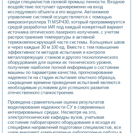
среди специалистов газовой промыш ленности. Входное
воздействие поступает одновременно на вход
исследуемого объекта и его модели. Автономное
управление системой осуществляется с помощью
микроконтроллера Tl MSP430, который программируется
средой разработки IAR под каждый конкретный вариант
источника оптического лазерного излучения, с учетом
распространения температуры в активной
термокомпенсирующей части системы. Кольцевых швов
и через каждые 30 м 100 ед. Вместе с тем повышение
эффективности методов испытания и контроля
металлорежущих станков и другого технологического
оборудования для оценки их технического уровня,
получение наиболее полной информации о состоянии
машины по параметрам качества, прогнозирование
надежности на стадии испытания опытного образца,
сокращение времени проведения испытаний являются
необходимым условием для успешного развития
отечественного станкостроения.
Проведена сравнительная оценка результатов
моделирования надежности СУ в современных
интегрированных средах. Несмотря на это,
электротехнические кафедры вузов, учитывая
состояние лабораторного оборудования и исходя из
специфики направлений подготовки специалистов, все
шире внедряют компьютерные лабораторные работы в