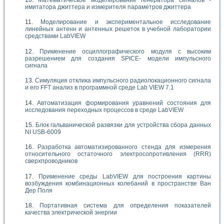
Математическое моделирование генератора сигналов -
имитатора джиттера и измерителя параметров джиттера
Моделирование и экспериментальное исследование
линейных антенн и антенных решеток в учебной лаборатории
средствами LabVIEW
Применение осциллографического модуля с высоким
разрешением для создания SPICE- модели импульсного
сигнала
Симуляция отклика импульсного радиолокационного сигнала
и его FFT анализ в программной среде Lab VIEW 7.1
Автоматизация формирования уравнений состояния для
исследования переходных процессов в среде LabVIEW
Блок гальванической развязки для устройства сбора данных
NI USB-6009
Разработка автоматизированного стенда для измерения
относительного остаточного электросопротивления (RRR)
сверхпроводников
Применение среды LabVIEW для построения картины
возбуждения комбинационных колебаний в пространстве Ван
Дер Поля
Портативная система для определения показателей
качества электрической энергии