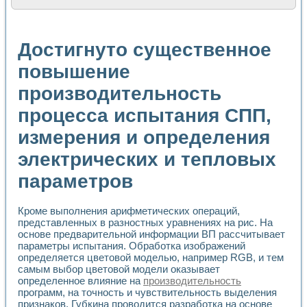
Расчет переноса аэрозоля и выпадения осадка в реально
Формирование линейной шкалы цвета модели CIE L*a*b с
Установка для измерения вольтамперных характеристик с
Достигнуто существенное
Применение NI VISION для геометрического анализа в ме
Система температурной стабилизации
повышение
Управление движением с помощью программно - аппаратног
производительность
Определение параметров всплывающих газовых пузырьков
Система управления асинхронным тиристорным электроп
процесса испытания СПП,
Лазерный профилометр
Применение средств NATIONAL INSTRUMENTS для автомат
измерения и определения
Разработка автоматизированного стенда для исследован
Автоматизированный стенд рентгеновской диагностики п
электрических и тепловых
Высокочувствительные оптоэлектронные дифракционные 
параметров
Установка для измерения диэлектрических свойств сегне
Исследование кинетики зарождения и развития дефектов 
Лабораторный электрический импедансный томограф на б
Кроме выполнения арифметических операций,
Микрозондовая система для характеризации механических
представленных в разностных уравнениях на рис. На
Метод траекторий в исследовании металлообрабатывающ
основе предварительной информации ВП рассчитывает
Промышленная автоматизация
параметры испытания. Обработка изображений
определяется цветовой моделью, например RGB, и тем
Автоматизация технологических процессов получения дис
самым выбор цветовой модели оказывает
Использование систем технического зрения для контроля
определенное влияние на
производительность
Исследование электромагнитных переходных процессов при
программ, на точность и чувствительность выделения
Применение LabVIEW при разработке обучающих информа
признаков. Губкина проводится разработка на основе