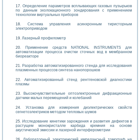
Определение параметров всплывающих газовых пузырьков
по данным эхолокационного зондирования с применением
технологии виртуальных приборов
Система управления асинхронным тиристорным
электроприводом
Лазерный профилометр
Применение средств NATIONAL INSTRUMENTS для
автоматизации процесса очистки сточных вод в мембранном
биореакторе
Разработка автоматизированного стенда для исследования
плазменных процессов синтеза нанопорошков
Автоматизированный стенд рентгеновской диагностики
плазмы
Высокочувствительные оптоэлектронные дифракционные
датчики малых перемещений и колебаний
Установка для измерения диэлектрических свойств
сегнетоэлектриков методом тепловых шумов
Исследование кинетики зарождения и развития дефектов в
растущем монокристалле карбида кремния на основе
акустической эмиссии и лазерной интерферометрии
Лабораторный электрический импедансный томограф на