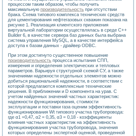
Универсальный стенд для исследования электрических ха
процессом таким образом, чтобы получить
Лабораторные практикумы по информационно-измерител
максимальную
производительность
при отсутствии
Виртуальный измеритель частотных характеристик на осн
брака. Схема типового комплекса технических средств
Лабораторный практикум по основам теории Коммутации
для цементирования нефтегазовых скважин показана на
Разработка виртуальной лабораторной работы «Имитаци
рисунке 1. Реализация клиентского приложения
Виртуальные практикумы по электротехнике в среде LabV
виртуальной лаборатории осуществлялась в среде C++
Из опыта внедрения в рамках национального проекта «Об
Builder 6, в качестве сервера баз данных была выбрана
система управления MySQL, а в качестве интерфейса
Исследование эффективности решателей обыкновенных 
доступа к базам данных - драйвер ODBC.
Опыт разработки LabVIEW лабораторных практикумов н
Проблемы повышения качества образования и подготовки
При этом достигнуто существенное повышение
Развитие LabVIEW лабораторного практикума по электр
производительность
процесса испытания СПП,
Разработка виртуальной лаборатории по электротехнике 
измерения и определения электрических и тепловых
Усовершенствованные алгоритмы частотного анализа для
параметров. Варьируя структурной схемой СУ, а также
Об опыте работы учебного центра «Технологии NATIONAL
значениями надежности отдельных элементов можно
добиться рациональной надежности, в соответствии с
Технологии NI в магистерской программе «Прикладная фи
которой предлагаются комплексные технические
Система диагностики двигателей постоянного тока
решения. В приближении и D компонента на урав. С
Автоматизированный стенд формирования электромагнитн
учетом найденных значений частных характеристик:
Лабораторный практикум по курсу ИИС на базе оборудов
надежности функционирования, стоимости
Партнеры
эксплуатации и поставки газа оценим эффективность
Академические и отраслевые институты
функционирования Wt типового участка трубопровода:
Учебные заведения
где α1 =0,47, α2 = 0,35, α3 = 0,18 - коэффициенты
Бизнес
влияния частных характеристик на эффективность
Контакты
функционирования участка трубопровода, значения
которых определены экспертной оценкой, проведенной