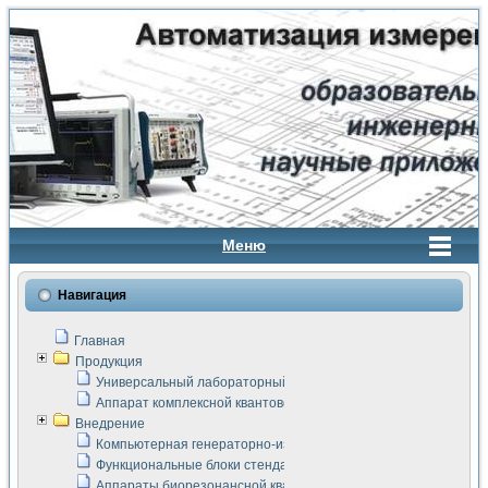
Меню
Навигация
Главная
Продукция
Универсальный лабораторный стенд "Сигнал-USB"
Аппарат комплексной квантовой терапии Интроскан
Внедрение
Компьютерная генераторно-измерительная система
Функциональные блоки стенда "Сигнал-USB"
Аппараты биорезонансной квантовой терапии серии СКАН