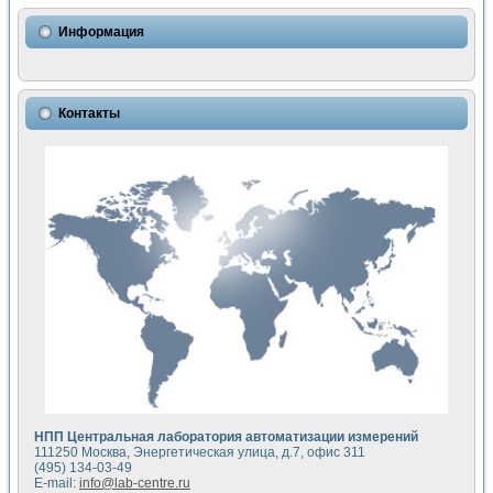
Использование NI LabVIEW для математического моделир
Исследовние возможности создания измерителя ВАХ фото
Информация
Математическое моделирование генератора сигналов - и
Моделирование и экспериментальное исследование линей
Применение осциллографического модуля с высоким разр
Симуляция отклика импульсного радиолокационного сигнал
Контакты
Автоматизация формирования уравнений состояния для и
Блок гальванической развязки для устройства сбора данн
Разработка автоматизированного стенда для измерения о
Применение среды LabVIEW для построения картины возб
Портативная система для определения показателей качес
Использование LabVIEW для управления источником пит
Устройство для снятия вольт-амперных характеристик со
Передовые научные технологии: нано-, фемто-, биотехнологи
Автоматизированная установка по измерению временных 
Автоматизированный лабораторный комплекс на базе Lab
Визуализация моделирования и оптимизации тепловой об
Виртуальный прибор для исследования функциональных в
Исследование возможности создания экономичного виртуа
Исследование кинетики движения макрочастиц в упорядо
Комплекс автоматизированной диагностики крови
НПП Центральная лаборатория автоматизации измерений
Метод прогнозирования свойств дисперсных продуктов п
111250 Москва, Энергетическая улица, д.7, офис 311
Недорогая система управления сверхпроводящим соленои
(495) 134-03-49
E-mail:
info@lab-centre.ru
Применение технологий NI в курсе экспериментальной фи