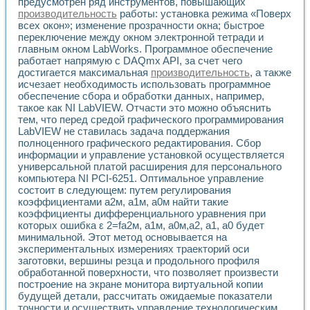
предусмотрен ряд инструментов, повышающих
Применение LabVIEW для исследования течения в расши
производительность
работы: установка режима «Поверх
Создание виртуальной работы «Изучение магнитных свой
всех окон»; изменение прозрачности окна; быстрое
Обратный маятник
переключение между окном электронной тетради и
Устройство для изучения основ интерфейсов обмена по п
главным окном LabWorks. Программное обеспечение
работает напрямую с DAQmx API, за счет чего
Лабораторный практикум: изучение адиабатического расш
достигается максимальная
производительность
, а также
Стенд для исследования электрических переходных харак
исчезает необходимость использовать программное
Система статистической обработки результатов измерите
обеспечение сбора и обработки данных, например,
Автоматизация лазерно-плазменных измерений с помощ
такое как NI LabVIEW. Отчасти это можно объяснить
Модельно-измерительный комплекс. Назначение. Состав.
тем, что перед средой графического программирования
Использование технологий NATIONAL INSTRUMENTS для с
LabVIEW не ставилась задача поддержания
Учебный практикум "Спектральный и корреляционный ана
полноценного графического редактирования. Сбор
Учебный стенд для исследования принципа действия унив
информации и управление установкой осуществляется
Оборудование и программное обеспечение учебных лабор
универсальной платой расширения для персонального
компьютера NI PCI-6251. Оптимальное управление
Виртуальный лабораторный практикум для изучения техн
состоит в следующем: путем регулирования
Управление роботом ТУР-10 средствами LabVIEW
коэффициентами a2м, a1м, a0м найти такие
Аппаратно-программный комплекс для исследования АЧХ 
коэффициенты дифференциального уравнения при
Автоматизированный дистанционный лабораторный практи
которых ошибка ε 2=fa2м, a1м, a0м,a2, a1, a0 будет
Исследование возможности реставрации одномерных сигн
минимальной. Этот метод основывается на
Использование технологий NATIONAL INSTRUMENTS в оп
экспериментальных измерениях траекторий оси
Разработка модификаций алгоритма полигармонической э
заготовки, вершины резца и продольного профиля
Учебный стенд для исследования принципа действия унив
обработанной поверхности, что позволяет произвести
построение на экране монитора виртуальной копии
Виртуальная система поддержки принимаемых решений в
будущей детали, рассчитать ожидаемые показатели
Преемственность дисциплин «Моделирование систем» и «
точности и осуществить управление технологическим