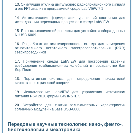
Симуляция отклика импульсного радиолокационного сигнала
и его FFT анализ в программной среде Lab VIEW 7.1
Автоматизация формирования уравнений состояния для
исследования переходных процессов в среде LabVIEW
Блок гальванической развязки для устройства сбора данных
NI USB-6009
Разработка автоматизированного стенда для измерения
относительного остаточного электросопротивления (RRR)
сверхпроводников
Применение среды LabVIEW для построения картины
возбуждения комбинационных колебаний в пространстве Ван
Дер Поля
Портативная система для определения показателей
качества электрической энергии
Использование LabVIEW для управления источником
питания PSP 2010 фирмы GW INSTEK
Устройство для снятия вольт-амперных характеристик
солнечных модулей на базе USB-6008
Передовые научные технологии: нано-, фемто-,
биотехнологии и мехатроника