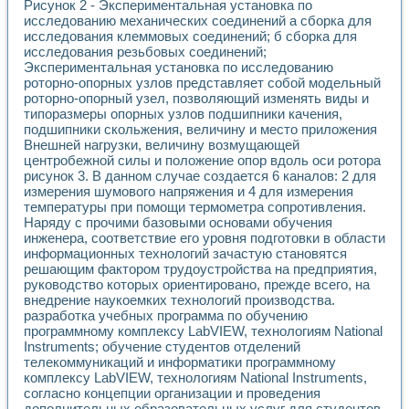
Рисунок 2 - Экспериментальная установка по
исследованию механических соединений а сборка для
исследования клеммовых соединений; б сборка для
исследования резьбовых соединений;
Экспериментальная установка по исследованию
роторно-опорных узлов представляет собой модельный
роторно-опорный узел, позволяющий изменять виды и
типоразмеры опорных узлов подшипники качения,
подшипники скольжения, величину и место приложения
Внешней нагрузки, величину возмущающей
центробежной силы и положение опор вдоль оси ротора
рисунок 3. В данном случае создается 6 каналов: 2 для
измерения шумового напряжения и 4 для измерения
температуры при помощи термометра сопротивления.
Наряду с прочими базовыми основами обучения
инженера, соответствие его уровня подготовки в области
информационных технологий зачастую становятся
решающим фактором трудоустройства на предприятия,
руководство которых ориентировано, прежде всего, на
внедрение наукоемких технологий производства.
разработка учебных программа по обучению
программному комплексу LabVIEW, технологиям National
Instruments; обучение студентов отделений
телекоммуникаций и информатики программному
комплексу LabVIEW, технологиям National Instruments,
согласно концепции организации и проведения
дополнительных образовательных услуг для студентов