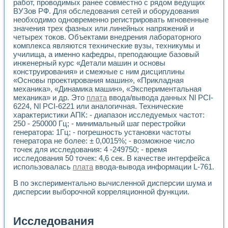
работ, проводимых ранее совместно с рядом ведущих
ВУЗов РФ. Для обследования сетей и оборудования
необходимо одновременно регистрировать мгновенные
значения трех фазных или линейных напряжений и
четырех токов. Объектами внедрения лабораторного
комплекса являются технические вузы, техникумы и
училища, а именно кафедры, преподающие базовый
инженерный курс «Детали машин и основы
конструирования» и смежные с ним дисциплины
«Основы проектирования машин», «Прикладная
механика», «Динамика машин», «Экспериментальная
механика» и др. Это
плата
ввода/вывода данных Nl PCI-
6224, Nl PCI-6221 или аналогичная. Технические
характеристики АПК: - диапазон исследуемых частот:
250 - 250000 Гц; - минимальный шаг перестройки
генератора: 1Гц; - погрешность установки частоты
генератора не более: ± 0,0015%; - возможное число
точек для исследования: 4 -249750; - время
исследования 50 точек: 4,6 сек. В качестве интерфейса
использовалась
плата
ввода-вывода информации L-761.
В по экспериментально вычисленной дисперсии шума и
дисперсии выборочной корреляционной функции.
Исследования