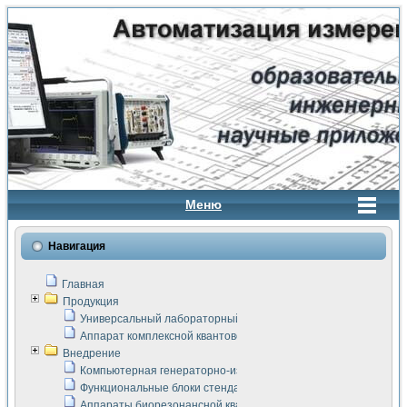
Меню
Навигация
Главная
Продукция
Универсальный лабораторный стенд "Сигнал-USB"
Аппарат комплексной квантовой терапии Интроскан
Внедрение
Компьютерная генераторно-измерительная система
Функциональные блоки стенда "Сигнал-USB"
Аппараты биорезонансной квантовой терапии серии СКАН