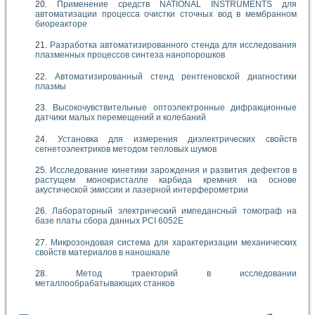
Применение средств NATIONAL INSTRUMENTS для
автоматизации процесса очистки сточных вод в мембранном
биореакторе
Разработка автоматизированного стенда для исследования
плазменных процессов синтеза нанопорошков
Автоматизированный стенд рентгеновской диагностики
плазмы
Высокочувствительные оптоэлектронные дифракционные
датчики малых перемещений и колебаний
Установка для измерения диэлектрических свойств
сегнетоэлектриков методом тепловых шумов
Исследование кинетики зарождения и развития дефектов в
растущем монокристалле карбида кремния на основе
акустической эмиссии и лазерной интерферометрии
Лабораторный электрический импедансный томограф на
базе платы сбора данных PCI 6052E
Микрозондовая система для характеризации механических
свойств материалов в наношкале
Метод траекторий в исследовании
металлообрабатывающих станков