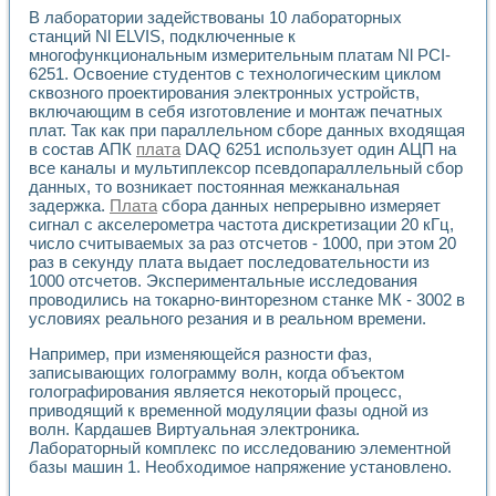
Универсальный стенд для исследования электрических ха
В лаборатории задействованы 10 лабораторных
Лабораторные практикумы по информационно-измерител
станций Nl ELVIS, подключенные к
Виртуальный измеритель частотных характеристик на осн
многофункциональным измерительным платам Nl PCI-
Лабораторный практикум по основам теории Коммутации
6251. Освоение студентов с технологическим циклом
Разработка виртуальной лабораторной работы «Имитаци
сквозного проектирования электронных устройств,
Виртуальные практикумы по электротехнике в среде LabV
включающим в себя изготовление и монтаж печатных
Из опыта внедрения в рамках национального проекта «Об
плат. Так как при параллельном сборе данных входящая
Исследование эффективности решателей обыкновенных 
в состав АПК
плата
DAQ 6251 использует один АЦП на
все каналы и мультиплексор псевдопараллельный сбор
Опыт разработки LabVIEW лабораторных практикумов н
данных, то возникает постоянная межканальная
Проблемы повышения качества образования и подготовки
задержка.
Плата
сбора данных непрерывно измеряет
Развитие LabVIEW лабораторного практикума по электр
сигнал с акселерометра частота дискретизации 20 кГц,
Разработка виртуальной лаборатории по электротехнике 
число считываемых за раз отсчетов - 1000, при этом 20
Усовершенствованные алгоритмы частотного анализа для
раз в секунду плата выдает последовательности из
Об опыте работы учебного центра «Технологии NATIONAL
1000 отсчетов. Экспериментальные исследования
Технологии NI в магистерской программе «Прикладная фи
проводились на токарно-винторезном станке МК - 3002 в
Система диагностики двигателей постоянного тока
условиях реального резания и в реальном времени.
Автоматизированный стенд формирования электромагнитн
Например, при изменяющейся разности фаз,
Лабораторный практикум по курсу ИИС на базе оборудов
записывающих голограмму волн, когда объектом
Партнеры
голографирования является некоторый процесс,
Академические и отраслевые институты
приводящий к временной модуляции фазы одной из
Учебные заведения
волн. Кардашев Виртуальная электроника.
Бизнес
Лабораторный комплекс по исследованию элементной
Контакты
базы машин 1. Необходимое напряжение установлено.