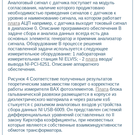
Аналоговый сигнал с датчика поступает на модуль
Применение LabVIEW для исследования течения в расши
согласования, наличие которого продиктовано
Создание виртуальной работы «Изучение магнитных свой
необходимостью приведения сигналов с датчиков к
Обратный маятник
уровню и наименованию сигнала, на котором работает
Устройство для изучения основ интерфейсов обмена по п
плата
АЦП например, с датчика выходит токовый сигнал
Лабораторный практикум: изучение адиабатического расш
в диапазоне 0. Описание программного обеспечения В
Стенд для исследования электрических переходных харак
задаче сбора и анализа данных всегда есть два
Система статистической обработки результатов измерите
основных элемента: генератор и приемник анализатор
сигнала. Оборудование В процессе решения
Автоматизация лазерно-плазменных измерений с помощ
поставленной задачи используется следующее
Модельно-измерительный комплекс. Назначение. Состав.
измерительное оборудование: 1 лабораторная
Использование технологий NATIONAL INSTRUMENTS для с
измерительная станция NI ELVIS; - 2
плата
ввода/
Учебный практикум "Спектральный и корреляционный ана
вывода NI-PCI-6251. Описание аппаратного
Учебный стенд для исследования принципа действия унив
обеспечения.
Оборудование и программное обеспечение учебных лабор
Виртуальный лабораторный практикум для изучения техн
Рисунок 4 Соответствие полученных результатов
Управление роботом ТУР-10 средствами LabVIEW
теоретическим зависимостям говорит о корректности
работы измерителя ВАХ фотоэлементов.
Плата
блока
Аппаратно-программный комплекс для исследования АЧХ 
гальванической развязки размещается в корпусе из
Автоматизированный дистанционный лабораторный практи
диэлектрического материала и через разъем xs6
Исследование возможности реставрации одномерных сигн
стыкуется с разъемом аналоговых входов устройства
Использование технологий NATIONAL INSTRUMENTS в оп
сбора данных Nl USB-6009. Он представлен системой
Разработка модификаций алгоритма полигармонической э
дифференциальных уравнений составленных по II
Учебный стенд для исследования принципа действия унив
закону Кирхгофа коэффициенты, при неизвестных
Виртуальная система поддержки принимаемых решений в
которые являются собственные взаимоиндуктивности
Преемственность дисциплин «Моделирование систем» и «
обмоток трансформатора.