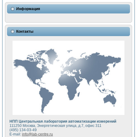
Использование NI LabVIEW для математического моделир
Исследовние возможности создания измерителя ВАХ фото
Информация
Математическое моделирование генератора сигналов - и
Моделирование и экспериментальное исследование линей
Применение осциллографического модуля с высоким разр
Симуляция отклика импульсного радиолокационного сигнал
Контакты
Автоматизация формирования уравнений состояния для и
Блок гальванической развязки для устройства сбора данн
Разработка автоматизированного стенда для измерения о
Применение среды LabVIEW для построения картины возб
Портативная система для определения показателей качес
Использование LabVIEW для управления источником пит
Устройство для снятия вольт-амперных характеристик со
Передовые научные технологии: нано-, фемто-, биотехнологи
Автоматизированная установка по измерению временных 
Автоматизированный лабораторный комплекс на базе Lab
Визуализация моделирования и оптимизации тепловой об
Виртуальный прибор для исследования функциональных в
Исследование возможности создания экономичного виртуа
Исследование кинетики движения макрочастиц в упорядо
Комплекс автоматизированной диагностики крови
НПП Центральная лаборатория автоматизации измерений
Метод прогнозирования свойств дисперсных продуктов п
111250 Москва, Энергетическая улица, д.7, офис 311
Недорогая система управления сверхпроводящим соленои
(495) 134-03-49
E-mail:
info@lab-centre.ru
Применение технологий NI в курсе экспериментальной фи