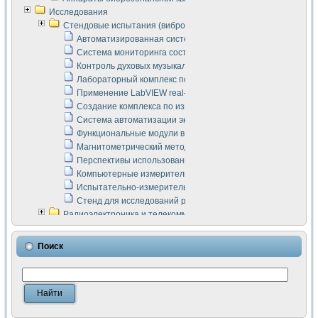
Исследования
Стендовые испытания (виброакустика, тензометрия и т.п.)
Автоматизированная система измерения параметров дизе
Система мониторинга состояния тяговых электродвигателей
Контроль духовых музыкальных инструментов
Лабораторный комплекс по исследованию элементной ба
Применение LabVIEW real-time module для моделирования
Создание комплекса по измерению скорости подвижного с
Система автоматизации экспериментальных исследований 
Функциональные модули в стандарте Nl SCXI для ультраз
Магнитометрический метод в дефектоскопии сварных шво
Перспективы использования машинного зрения в составе
Компьютерные измерительные системы для лабораторных
Испытательно-измерительный комплекс аппаратуры для о
Стенд для исследований рабочих процессов ДВС в динам
Радиоэлектроника и телекоммуникации
LabVIEW в расчетах радиолиний систем передачи данных
Аппаратно-программный комплекс для исследования АЧХ 
Поиск
Виртуальный лабораторный стенд для исследования пар
Измерение шумовых параметров операционных усилител
Измерительный преобразователь на основе цифровой обр
Инструменты для исследования выравнивания электричес
Инструменты для исследования компенсации эхо-сигнало