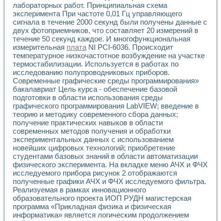
лабораторных работ. Принципиальная схема
эксперимента При частоте 0,01 Гц управляющего
сигнала в течение 2000 секунд были получены данные с
двух фотоприемников, что составляет 20 измерений в
течение 50 секунд каждое. И многофункциональная
измерительная
плата
NI PCI-6036. Происходит
температурное низкочастотное возбуждение на участке
термостабилизации. Используется в работах по
исследованию полупроводниковых приборов.
Современные графические среды программирования»
бакалавриат Цель курса - обеспечение базовой
подготовки в области использования среды
графического программирования LabVIEW; введение в
теорию и методику современного сбора данных;
получение практических навыков в области
современных методов получения и обработки
экспериментальных данных с использованием
новейших цифровых технологий; приобретение
студентами базовых знаний в области автоматизации
физического эксперимента. На вкладке меню АЧХ и ФЧХ
исследуемого прибора рисунок 2 отображаются
полученные графики АЧХ и ФЧХ исследуемого фильтра.
Реализуемая в рамках инновационного
образовательного проекта ИОП РУДН магистерская
программа «Прикладная физика и физическая
информатика» является логическим продолжением