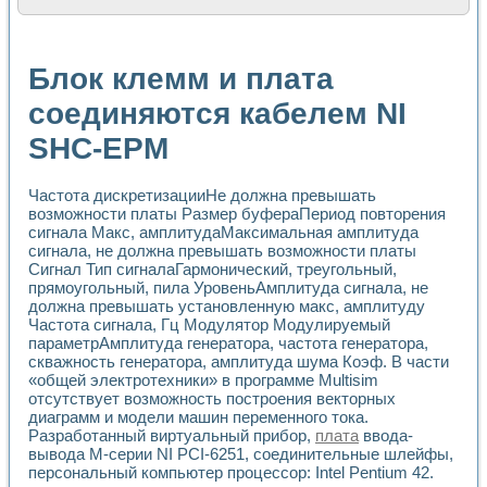
Расчет переноса аэрозоля и выпадения осадка в реально
Формирование линейной шкалы цвета модели CIE L*a*b с
Установка для измерения вольтамперных характеристик с
Блок клемм и плата
Применение NI VISION для геометрического анализа в ме
Система температурной стабилизации
соединяются кабелем NI
Управление движением с помощью программно - аппаратног
SHC-EPM
Определение параметров всплывающих газовых пузырьков
Система управления асинхронным тиристорным электроп
Лазерный профилометр
Частота дискретизацииНе должна превышать
Применение средств NATIONAL INSTRUMENTS для автомат
возможности платы Размер буфераПериод повторения
Разработка автоматизированного стенда для исследован
сигнала Макс, амплитудаМаксимальная амплитуда
Автоматизированный стенд рентгеновской диагностики п
сигнала, не должна превышать возможности платы
Высокочувствительные оптоэлектронные дифракционные 
Сигнал Тип сигналаГармонический, треугольный,
Установка для измерения диэлектрических свойств сегне
прямоугольный, пила УровеньАмплитуда сигнала, не
Исследование кинетики зарождения и развития дефектов 
должна превышать установленную макс, амплитуду
Частота сигнала, Гц Модулятор Модулируемый
Лабораторный электрический импедансный томограф на б
параметрАмплитуда генератора, частота генератора,
Микрозондовая система для характеризации механических
скважность генератора, амплитуда шума Коэф. В части
Метод траекторий в исследовании металлообрабатывающ
«общей электротехники» в программе Multisim
Промышленная автоматизация
отсутствует возможность построения векторных
Автоматизация технологических процессов получения дис
диаграмм и модели машин переменного тока.
Использование систем технического зрения для контроля
Разработанный виртуальный прибор,
плата
ввода-
Исследование электромагнитных переходных процессов при
вывода М-серии NI PCI-6251, соединительные шлейфы,
Применение LabVIEW при разработке обучающих информа
персональный компьютер процессор: Intel Pentium 42.