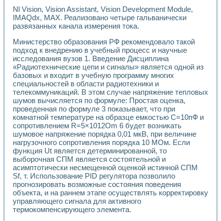
Разработка виртуальных тренажеров путем моделировани
Nl Vision, Vision Assistant, Vision Development Module,
Система блокировок, сигнализации и защиты ускорителя 
IMAQdx, MAX. Реализовано четыре гальванически
Система сбора данных и управления процессом цементир
развязанных канала измерения тока.
Управление температурой газовой среды специальной ба
Разработка программного обеспечения с использованием
Министерство образования РФ рекомендовало такой
Использование технологий NATIONAL INSTRUMENTS при ра
подход к внедрению в учебный процесс и научные
Оборудование для промышленной термотрансферной мар
исследования вузов 1. Введение Дисциплина
«Радиотехнические цепи и сигналы» является одной из
Автоматизация реометрических исследований на базе La
базовых и входит в учебную программу многих
Применение измерителя иммитанса для исследова¬ния эле
специальностей в области радиотехники и
Исследование электромагнитных переходных процессов при
телекоммуникаций. В этом случае напряжение тепловых
Стенд для исследования электрических переходных харак
шумов вычисляется по формуле: Простая оценка,
Автоматизация контроля сварных швов на базе техноло
проведенная по формуле 3 показывает, что при
Измерительный контроль с применением неиндустриальны
комнатной температуре на образце емкостью С=10пФ и
Моделирование надежности и эффективности систем упра
сопротивлением R=5×1012Om 6 будет возникать
Лабораторные практикумы и учебные стенды
шумовое напряжение порядка 0,01 мкВ, при величине
нагрузочного сопротивления порядка 10 МОм. Если
Автоматизация лабораторного стенда по измерению проф
функция Ut является детерминированной, то
Автоматизированные лабораторные комплексы для вузов,
выборочная СПМ является состоятельной и
Виртуальный прибор для исследования нелинейных рези
асимптотически несмещенной оценкой истинной СПМ
Использование виртуальных приборов в процесе изучения
Sf, т. Использование PID регулятора позволило
Использование программ ELECTRONICS WORKBENCH-MULTI
прогнозировать возможные состояния поведения
Лабораторный практикум по дисциплине «Цифровые вычис
объекта, и на раннем этапе осуществлять корректировку
Лабораторный практикум по ИНС на основе LabVIEW
управляющего сигнала для активного
Лабораторный практикум по основам теории коммутации
термокомпенсирующего элемента.
Опыт использования NI LabVIEW для создания лабораторн