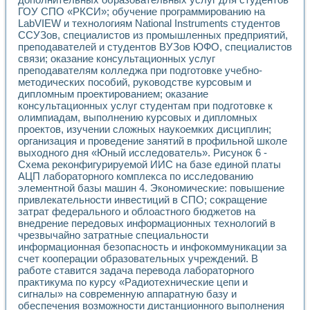
ГОУ СПО «РКСИ»; обучение программированию на
LabVIEW и технологиям National Instruments студентов
ССУЗов, специалистов из промышленных предприятий,
преподавателей и студентов ВУЗов ЮФО, специалистов
связи; оказание консультационных услуг
преподавателям колледжа при подготовке учебно-
методических пособий, руководстве курсовым и
дипломным проектированием; оказание
консультационных услуг студентам при подготовке к
олимпиадам, выполнению курсовых и дипломных
проектов, изучении сложных наукоемких дисциплин;
организация и проведение занятий в профильной школе
выходного дня «Юный исследователь». Рисунок 6 -
Схема реконфигурируемой ИИС на базе единой платы
АЦП лабораторного комплекса по исследованию
элементной базы машин 4. Экономические: повышение
привлекательности инвестиций в СПО; сокращение
затрат федерального и облоастного бюджетов на
внедрение передовых информационных технологий в
чрезвычайно затратные специальности
информационная безопасность и инфокоммуникации за
счет кооперации образовательных учреждений. В
работе ставится задача перевода лабораторного
практикума по курсу «Радиотехнические цепи и
сигналы» на современную аппаратную базу и
обеспечения возможности дистанционного выполнения