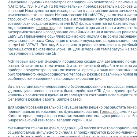
Измерение шумовых параметров операционных усилителей с применен
для математического моделирования сверхширокополосного стробоскопическ
NATIONAL INSTRUMENTS Измерительный преобразователь на основе ци
оздания измерителя ВАХ фотоэлементов на базе виртуальных средств изме
значений Инструменты для исследования выравнивания электрических 
ие генератора сигналов - имитатора джиттера и измерителя параметров д
компенсации эхо-сигналов Использование NI LabVIEW для математичес
стробоскопического осциллографа и исследования методов расширения
нтальное исследование линейных антенн и антенных решеток в учебной ла
возможности создания измерителя ВАХ фотоэлементов на базе виртуал
ского модуля с высоким разрешением для создания SPICE- модели импульсн
моделирование
генератор
а сигналов - имитатора джиттера и измерите
ого радиолокационного сигнала и его FFT анализ в программной среде Lab V
экспериментальное исследование линейных антенн и антенных решеток
LabVIEW Применение осциллографического модуля с высоким разрешен
я уравнений состояния для исследования переходных процессов в среде L
импульсного сигнала Симуляция отклика импульсного радиолокационного
ки для устройства сбора данных NI USB-6009
среде Lab VIEW 7. Поэтому было принято решение реализовать учебный 
ного стенда для измерения относительного остаточного электросопротивле
размещаются в системном блоке ПК. Для измерения температуры на те
постоянное напряжение 1В.
для построения картины возбуждения комбинационных колебаний в простра
ределения показателей качества электрической энергии
Mdl Первый вариант S-модели процессора создан для детального поним
развитой системе математической и статистической обработки потока д
 управления источником питания PSP 2010 фирмы GW INSTEK
приборе предусмотрена автоматическая коррекция ряда аппаратных ар
т-амперных характеристик солнечных модулей на базе USB-6008
обусловленного неоднородностью тепловых режимов различных узлов пр
 нано-, фемто-, биотехнологии и мехатроника
особенностей измерений в наноиндентировании рис.
вка по измерению временных характеристик реверсивных сред
За счет организации непрерывного буферизированного процесса генера
торный комплекс на базе LabVIEW для исследования наноструктур
удалось существенно повысить быстродействие АПК. Для задания треб
ключевых элементов и времени их замкнутого состояния используются г
я и оптимизации тепловой обработки биопродуктов с применением совреме
Generator в режиме работы Sample based.
следования функциональных возможностей алгоритма полигармонической эк
оздания экономичного виртуального полярографа на основе платы USB 6008
Для моделирования реальной ситуации было решено разработать
генер
принципиально не изменяет ее функционирование.
Генератор
амплитудн
жения макрочастиц в упорядоченных плазменно-пылевых структурах
Компьютерная генераторно-измерительная система Функциональные бл
й диагностики крови
биорезонансной квантовой терапии серии СКАН .
йств дисперсных продуктов при обработке возмущениями давления
Указывается ссылка на файл, содержащий массив отсчетов опорного на
ния сверхпроводящим соленоидом с биквадрантным источником тока
осциллограмма импульсного сигнала аппроксимируется кусочно-линейно
 курсе экспериментальной физики на примере выдающихся экспериментов: с
точек < tn, yn >, либо с указанием имени файла, из которого читаются ко