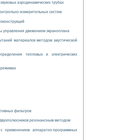
дств с использованием языка программирования LabVIEW
звуковых аэродинамических трубах
 контрольно-измерительных систем
локонструкций
W для моделирования типовых химико-технологических процессов
мы управления движением экраноплана
 исследования средств измерения температуры
таний материалов методом акустической
ированного карбида кремния (A-SIC:H)
пределения тепловых и электрических
агрузок
 режимах
ммы направленности
 пищевой инженерии
жах
ктивных фильтров
неров-неэлектриков
орных комплексов» на основе Multisim
 двухполюсников резонансным методом
с применением аппаратно-программных
чин