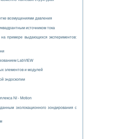
ботке возмущениями давления
иквадрантным источником тока
и на примере выдающихся экспериментов:
ени
ьзованием LabVIEW
ых элементов и модулей
ой эндоскопии
лекса NI - Motion
данным эхолокационного зондирования с
ом