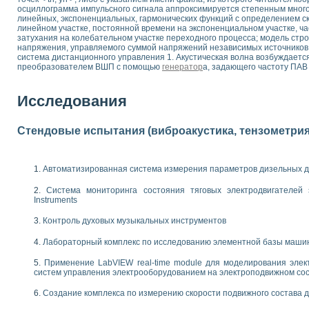
осциллограмма импульсного сигнала аппроксимируется степенным много
 выпадения осадка в реальном времени
линейных, экспоненциальных, гармонических функций с определением с
лы цвета модели CIE L*a*b с использованием LabVIEW
линейном участке, постоянной времени на экспоненциальном участке, ч
льтамперных характеристик солнечных элементов и модулей
затухания на колебательном участке переходного процесса; модель стр
напряжения, управляемого суммой напряжений независимых источнико
еометрического анализа в медицинской эндоскопии
система дистанционного управления 1. Акустическая волна возбуждаетс
билизации
преобразователем ВШП с помощью
генератор
а, задающего частоту ПАВ 
ощью программно - аппаратного комплекса NI - Motion
плывающих газовых пузырьков по данным эхолокационного зондирования с 
Исследования
онным тиристорным электроприводом
AL INSTRUMENTS для автоматизации процесса очистки сточных вод в мемб
Стендовые испытания (виброакустика, тензометрия и
нного стенда для исследования плазменных процессов синтеза нанопорошко
рентгеновской диагностики плазмы
электронные дифракционные датчики малых перемещений и колебаний
Автоматизированная система измерения параметров дизельных д
электрических свойств сегнетоэлектриков методом тепловых шумов
Система мониторинга состояния тяговых электродвигателей э
ждения и развития дефектов в растущем монокристалле карбида кремния на
Instruments
й импедансный томограф на базе платы сбора данных PCI 6052E
характеризации механических свойств материалов в наношкале
Контроль духовых музыкальных инструментов
овании металлообрабатывающих станков
Лабораторный комплекс по исследованию элементной базы маши
ких процессов получения дисперсных продуктов на основе виртуальных при
Применение LabVIEW real-time module для моделирования элек
систем управления электрооборудованием на электроподвижном со
ческого зрения для контроля образцов
ных переходных процессов при коротких замыканиях в узлах электрических н
Создание комплекса по измерению скорости подвижного состава 
зработке обучающих информационных систем и тренажеров для персонала 