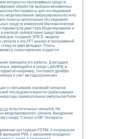
ием аппаратно-программных средств
ого осциллографа и исследования методов расширения его полосы пропуска
фровой обработки выборок мгновенных
рений
каналов Инструменты для исследования
життера
кого моделирования сверхширокополосного
 его полосы пропускания Исследовние
боратории средствами LabVIEW
ьных средств измерений Математическое
ого сигнала
ля параметров джиттера Моделирование и
IEW 7.1
 в учебной лаборатории средствами
ием для создания SPICE- модели
abVIEW
 сигнала и его FFT анализ в программной
стенд на двух вкладках. Платы
ния (RRR) сверхпроводников
рмометр сопротивления подается
нстве Ван Дер Поля
ания принципа его работы. Благодаря
анных, имеющейся в среде LabVIEW, в
тефактов например, теплового дрейфа
ибора и учет методологических
ции и считывания значений сигналов
уемой последовательности срабатывания
енераторы прямоугольных импульсов Pulse
нных информационных технологий и программных средств
страполяции
 в среде LabVIEW
атор
испытательных сигналов. Но
о-модулированного сигнала. Внедрение
оки стенда "Сигнал-USB" Аппараты
пряжения инструкция FSTIM; б полученная
й функцией PWL с указанием координат
амоорганизованная критичность
ординаты точек; в полученная