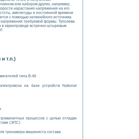
членом или набором других, например,
корости нарастания напряжения на его
астоты, амплитуды и постоянной времени
оится с помощью нелинейного источника
в напряжения требуемой формы. Туполева
я в звукопроводе встречно-штыревым
F.
применением технологии виртуальных приборов
ранном биореакторе
 т.п.)
в
вигателей типа В-46
лектровоза на базе устройств National
 основе акустической эмиссии и лазерной интерферометрии
н
боров
тромагнитных процессов с целью отладки
ставе (ЭПС)
агрузок
для тренажера машиниста состава
химических предприятий