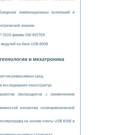
ламп
буждения комбинационных колебаний в
мерения температуры» в среде LabVIEW
ектрической энергии
в Нижегородском госуниверситете им. Н.И. Лобачевского
SP 2010 фирмы GW INSTEK
ых систем моделирования
х модулей на базе USB-6008
й среде
отехнологии и мехатроника
и информатики
ристик реверсивных сред
го образовательного проекта РУДН
я исследования наноструктур
бработки биопродуктов с применением
ожностей алгоритма полигармонической
 полярографа на основе платы USB 6008 в
плазменно-пылевых структурах