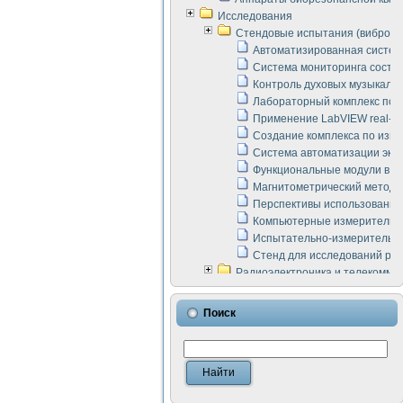
Исследования
Стендовые испытания (виброакус
Автоматизированная систем
Система мониторинга состоян
Контроль духовых музыкаль
Лабораторный комплекс по 
Применение LabVIEW real-ti
Создание комплекса по изме
Система автоматизации эксп
Функциональные модули в ст
Магнитометрический метод 
Перспективы использования
Компьютерные измерительны
Испытательно-измерительны
Стенд для исследований раб
Радиоэлектроника и телекомму
LabVIEW в расчетах радиол
Аппаратно-программный ком
Поиск
Виртуальный лабораторный 
Измерение шумовых параме
Измерительный преобразова
Инструменты для исследова
Инструменты для исследова