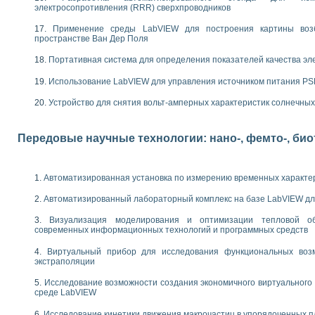
следования электрических характеристик газоразрядных и люминесцентных 
электросопротивления (RRR) сверхпроводников
по информационно-измерительным системам (ИИС)
тотных характеристик на основе использования звуковой карты ПК
Применение среды LabVIEW для построения картины воз
пространстве Ван Дер Поля
 основам теории Коммутации
бораторной работы «Имитационное моделирование погрешностей канала из
Портативная система для определения показателей качества эл
электротехнике в среде LabVIEW
х национального проекта «Образование» технологий NATIONAL INSTRUMENTS 
Использование LabVIEW для управления источником питания P
ти решателей обыкновенных дифференциальных уравнений инструментальн
Устройство для снятия вольт-амперных характеристик солнечны
абораторных практикумов на кафедре информационных систем МИРЭА
ва образования и подготовки преподавателей для работы в ИКТ насыщенно
рного практикума по электронике кафедры информационных систем МИРЭА
Передовые научные технологии: нано-, фемто-, би
оратории по электротехнике в среде MULTISIM
итмы частотного анализа для LabWindows/CVI и LabVIEW
центра «Технологии NATIONAL INSTRUMENTS» в ростовском колледже связи 
Автоматизированная установка по измерению временных характе
ой программе «Прикладная физика и физическая информатика» инновационно
Автоматизированный лабораторный комплекс на базе LabVIEW дл
елей постоянного тока
формирования электромагнитного поля для испытаний изделий авионики
Визуализация моделирования и оптимизации тепловой о
 курсу ИИС на базе оборудования NI CompactDAQ
современных информационных технологий и программных средств
Виртуальный прибор для исследования функциональных возм
ституты
экстраполяции
Исследование возможности создания экономичного виртуального
среде LabVIEW
Исследование кинетики движения макрочастиц в упорядоченных 