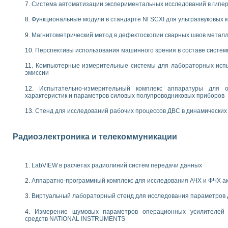
енажеров путем моделирования технологических процессов пищевых произво
Система автоматизации экспериментальных исследований в гипер
изации и защиты ускорителя ЛУЭ-200
Функциональные модули в стандарте Nl SCXI для ультразвуковых
равления процессом цементирования нефтегазовых скважин
азовой среды специальной барокамеры
Магнитометрический метод в дефектоскопии сварных швов метал
еспечения с использованием среды графического программирования LabVIE
Перспективы использования машинного зрения в составе систе
NATIONAL INSTRUMENTS при разработке автоматизированного комплекса для
енной термотрансферной маркировки изделий
Компьютерные измерительные системы для лабораторных испы
ких исследований на базе LabVIEW
эмиссии
танса для исследова¬ния электрофизических свойств аморфного гидрогениз
Испытательно-измерительный комплекс аппаратуры для о
ных переходных процессов при коротких замыканиях в узлах электрических н
характеристик и параметров силовых полупроводниковых приборов
ктрических переходных характеристик асинхронных двигателей при пуске
арных швов на базе технологий фирмы NATIONAL INSTRUMENTS
Стенд для исследований рабочих процессов ДВС в динамических
применением неиндустриальных камер в производственных условиях
и эффективности систем управления в интегрированных средах
Радиоэлектроника и телекоммуникации
ебные стенды
го стенда по измерению профиля зеркальной антенны и построению диагра
торные комплексы для вузов, осуществляющих подготовку специалистов по
LabVIEW в расчетах радиолиний систем передачи данных
следования нелинейных резистивных цепей
приборов в процесе изучения специальных дисциплин в технических коллед
Аппаратно-программный комплекс для исследования АЧХ и ФЧХ а
LECTRONICS WORKBENCH-MULTISIM для электротехнической подготовки инже
 дисциплине «Цифровые вычислительные устройства и микропроцессоры приб
Виртуальный лабораторный стенд для исследования параметров
 ИНС на основе LabVIEW
Измерение шумовых параметров операционных усилителей 
 основам теории коммутации
средств NATIONAL INSTRUMENTS
IEW для создания лабораторного практикума по измерениям магнитных вели