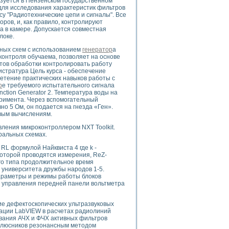
зуется в Пензенском государственном
для исследования характеристик фильтров
у "Радиотехнические цепи и сигналы". Все
ов, и, как правило, контролируют
а в камере. Допускается совместная
локе.
uments
ных схем с использованием
генератор
а
 контроля обучаема, позволяет на основе
тов обработки контролировать работу
 систем управления электрооборудованием на электроподвижном составе (Э
истратура Цель курса - обеспечение
ретение практических навыков работы с
р
е требуемого испытательного сигнала
ction Generator 2. Температура воды на
еримента. Через вспомогательный
о 5 Ом, он подается на гнезда «Ген».
вым вычислениям.
 эмиссии
ления микроконтроллером NXT Toolkit.
ральных схемах.
ристик и параметров силовых полупроводниковых приборов
RL формулой Найквиста 4 где k -
которой проводятся измерения, ReZ-
го типа продолжительное время
 университета дружбы народов 1-5.
Параметры и режимы работы блоков
в управления передней панели вольтметра
едств NATIONAL INSTRUMENTS
ие дефектоскопических ультразвуковых
ации LabVIEW в расчетах радиолиний
вания АЧХ и ФЧХ активных фильтров
олюсников резонансным методом