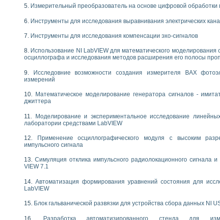
следования течения в расширяющемся канале
Измерительный преобразователь на основе цифровой обработки 
ты «Изучение магнитных свойств ферромагнетиков. Петля гистерезиса» с и
Инструменты для исследования выравнивания электрических кан
нов интерфейсов обмена по протоколам RS232 и GPIB / имитатор оконечного
Инструменты для исследования компенсации эхо-сигналов
учение адиабатического расширения газов
Использование NI LabVIEW для математического моделирования 
ктрических переходных характеристик асинхронных двигателей при пуске
осциллографа и исследования методов расширения его полосы про
аботки результатов измерительного экспримента
азменных измерений с помощью LabVIEW
Исследовние возможности создания измерителя ВАХ фотоэ
измерений
мплекс. Назначение. Состав. Возможности
NATIONAL INSTRUMENTS для создания систем автоматизированного лаборат
Математическое моделирование генератора сигналов - имита
альный и корреляционный анализ"
джиттера
ания принципа действия универсального цифрового вольтметра
Моделирование и экспериментальное исследование линейны
е обеспечение учебных лабораторных стендов
лаборатории средствами LabVIEW
практикум для изучения технологии выращивания полупроводниковых и опти
 средствами LabVIEW
Применение осциллографического модуля с высоким раз
импульсного сигнала
плекс для исследования АЧХ и ФЧХ активных фильтров
ционный лабораторный практикум по курсу «радиотехнические цепи и сигна
Симуляция отклика импульсного радиолокационного сигнала и 
реставрации одномерных сигналов на основе алгоритма полигармонической 
VIEW 7.1
NATIONAL INSTRUMENTS в операционной системе LINUX
Автоматизация формирования уравнений состояния для иссл
горитма полигармонической экстраполяции в среде LabVIEW
LabVIEW
ания принципа действия универсального цифрового вольтметра
ржки принимаемых решений в среде LabVIEW
Блок гальванической развязки для устройства сбора данных NI U
 «Моделирование систем» и «Автоматизация проектирования систем и средс
Разработка автоматизированного стенда для изме