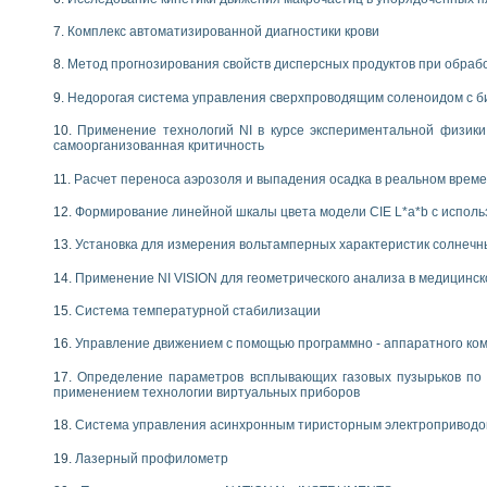
Комплекс автоматизированной диагностики крови
Метод прогнозирования свойств дисперсных продуктов при обра
Недорогая система управления сверхпроводящим соленоидом с б
Применение технологий NI в курсе экспериментальной физик
самоорганизованная критичность
Расчет переноса аэрозоля и выпадения осадка в реальном врем
Формирование линейной шкалы цвета модели CIE L*a*b с испол
Установка для измерения вольтамперных характеристик солнечн
Применение NI VISION для геометрического анализа в медицинск
Система температурной стабилизации
Управление движением с помощью программно - аппаратного комп
Определение параметров всплывающих газовых пузырьков по 
применением технологии виртуальных приборов
Система управления асинхронным тиристорным электропривод
Лазерный профилометр