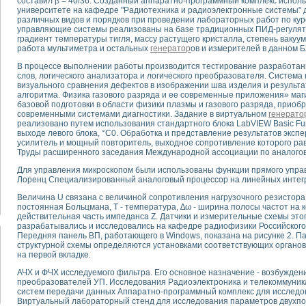
составил β = 40/36. Созданный аппаратно-программный комплекс исполь
университете на кафедре "Радиотехника и радиоэлектронные системы" 
различных видов и порядков при проведении лабораторных работ по курс
тика, тензометрия и т.п.)
управляющие системы реализованы на базе традиционных ПИД-регулятор
а измерения параметров дизельных двигателей типа В-46
градиент температуры тигля, массу растущего кристалла, степень вакуум
работа мультиметра и остальных
генератор
ов и измерителей в данном Б
ия тяговых электродвигателей электровоза на базе устройств National Instr
ных инструментов
В процессе выполнении работы производится тестирование разработан
слов, логического анализатора и логического преобразователя. Система
исследованию элементной базы машин
визуального сравнения дефектов в изображении шва изделия и результа
me module для моделирования электромагнитных процессов с целью отладки
алгоритма. Физика газового разряда и ее современные приложения» маг
рению скорости подвижного состава для тренажера машиниста состава
базовой подготовки в области физики плазмы и газового разряда, приоб
современными системами диагностики. Задание в виртуальном
генерато
ериментальных исследований в гиперзвуковых аэродинамических трубах
реализовано путем использования стандартного блока LabVIEW Basic Fun
андарте Nl SCXI для ультразвуковых контрольно-измерительных систем
выходе левого блока, °С0. Обработка и представление результатов эксп
в дефектоскопии сварных швов металлоконструкций
усилитель и мощный повторитель, выходное сопротивление которого равн
Труды расширенного заседания Международной ассоциации по аналого
 машинного зрения в составе системы управления движением экраноплана
е системы для лабораторных испытаний материалов методом акустической
Для управления микроскопом были использованы функции прямого управ
Лоренц Специализированный аналоговый процессор на линейных интег
й комплекс аппаратуры для определения тепловых и электрических характе
очих процессов ДВС в динамических режимах
Величина U связана с величиной сопротивления нагрузочного резистора 
постоянная Больцмана, Т - температура, ∆ω - ширина полосы частот на 
никации
действительная часть импеданса Z. Датчики и измерительные схемы это
иний систем передачи данных
разрабатывались и исследовались на кафедре радиофизики Российского
плекс для исследования АЧХ и ФЧХ активных фильтров
Передняя панель ВП, работающего в Windows, показана на рисунке 2. 
структурной схемы определяются установками соответствующих органо
стенд для исследования параметров двухполюсников резонансным методом
на первой вкладке.
тров операционных усилителей с применением аппаратно-программных ср
тель на основе цифровой обработки выборок мгновенных значений
АЧХ и ФЧХ исследуемого фильтра. Его основное назначение - возбужден
преобразователей УП. Исследования Радиоэлектроника и телекоммуник
ния выравнивания электрических каналов
систем передачи данных Аппаратно-программный комплекс для исследо
ния компенсации эхо-сигналов
Виртуальный лабораторный стенд для исследования параметров двухп