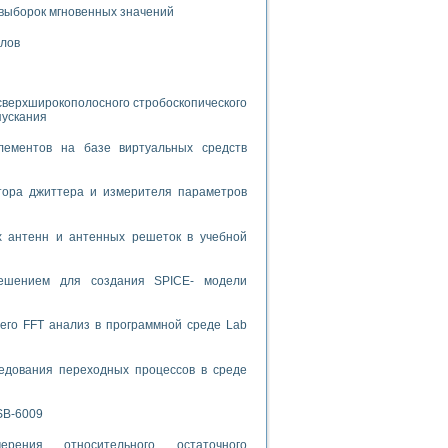
выборок мгновенных значений
спользованием графической среды программирования LabVIEW
алов
 устройства по интерфейсу RS232
сверхширокополосного стробоскопического
пускания
лементов на базе виртуальных средств
орного практикума
тора джиттера и измерителя параметров
х антенн и антенных решеток в учебной
ческих монокристаллов
решением для создания SPICE- модели
лы»
его FFT анализ в программной среде Lab
экстраполяции
едования переходных процессов в среде
SB-6009
тв управления»
рения относительного остаточного