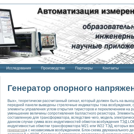
Исследования
Производство
Партнеры
Контакты
Генератор опорного напряже
Вых», теоретически рассчитанный сигнал, который должен быть на выхо
передней панели выведены стрелочные индикаторы тока возбуждения, ск
тенд "Сигнал-USB"
элементы управления углом открытия тиристоров и переключением на 
 терапии Интроскан
уменьшение величины сопротивления балластного резистора. Элементы
составленную для трансформатора, вследствие чего, модель электричес
данном случае сумма всех индуктивностей обмоток возбуждения ТЭД LO
ерительная система
индуктивностью обмотки трансформатора W21 или W22 ТЭД, которых вос
Сигнал-USB"
генератор
а с независимым возбуждением. Блок-схема двухканального д
товой терапии серии СКАН