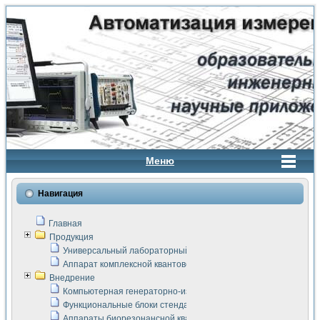
Меню
Навигация
Главная
Продукция
Универсальный лабораторный стенд "Сигнал-USB"
Аппарат комплексной квантовой терапии Интроскан
Внедрение
Компьютерная генераторно-измерительная система
Функциональные блоки стенда "Сигнал-USB"
Аппараты биорезонансной квантовой терапии серии СКАН