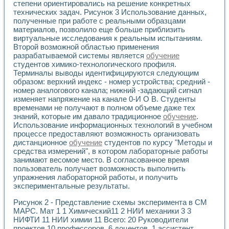
Универсальный стенд для исследования электрических ха
степени ориентировались на решение конкретных
Лабораторные практикумы по информационно-измерител
технических задач. Рисунок 3 Использование данных,
Виртуальный измеритель частотных характеристик на осн
полученные при работе с реальными образцами
материалов, позволило еще больше приблизить
Лабораторный практикум по основам теории Коммутации
виртуальные исследования к реальным испытаниям.
Разработка виртуальной лабораторной работы «Имитаци
Второй возможной областью применения
Виртуальные практикумы по электротехнике в среде LabV
разрабатываемой системы является
обучение
Из опыта внедрения в рамках национального проекта «Об
студентов химико-технологического профиля.
Исследование эффективности решателей обыкновенных 
Терминалы выводы идентифицируются следующим
Опыт разработки LabVIEW лабораторных практикумов н
образом: верхний индекс - номер устройства; средний -
Проблемы повышения качества образования и подготовки
номер аналогового канала; нижний -задающий сигнал
Развитие LabVIEW лабораторного практикума по электр
изменяет напряжение на канале 0-И О В. Студенты
Разработка виртуальной лаборатории по электротехнике 
временами не получают в полном объеме даже тех
знаний, которые им давало традиционное
обучение
.
Усовершенствованные алгоритмы частотного анализа для
Использование информационных технологий в учебном
Об опыте работы учебного центра «Технологии NATIONAL
процессе предоставляют возможность организовать
Технологии NI в магистерской программе «Прикладная фи
дистанционное
обучение
студентов по курсу "Методы и
Система диагностики двигателей постоянного тока
средства измерений", в котором лабораторные работы
Автоматизированный стенд формирования электромагнитн
занимают весомое место. В согласованное время
Лабораторный практикум по курсу ИИС на базе оборудов
пользователь получает возможность выполнить
Партнеры
упражнения лабораторной работы, и получить
Академические и отраслевые институты
экспериментальные результаты.
Учебные заведения
Рисунок 2 - Представление схемы эксперимента в СМ
Бизнес
МАРС. Мат 1 1 Химический11 2 НИИ механики 3 3
Контакты
НИФТИ 11 НИИ химии 11 Всего: 20 Руководители
проектов 10 профессоров, 6 доцентов, 1 ассистент.