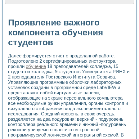
Расчет переноса аэрозоля и выпадения осадка в реально
Формирование линейной шкалы цвета модели CIE L*a*b с
Установка для измерения вольтамперных характеристик с
Проявление важного
Применение NI VISION для геометрического анализа в ме
Система температурной стабилизации
компонента обучения
Управление движением с помощью программно - аппаратног
студентов
Определение параметров всплывающих газовых пузырьков
Система управления асинхронным тиристорным электроп
Лазерный профилометр
Далее формируется отчет о проделанной работе.
Применение средств NATIONAL INSTRUMENTS для автомат
Подготовлено 2 сертифицированных инструктора,
Разработка автоматизированного стенда для исследован
прошли
обучение
18 преподавателей колледжа, 15
Автоматизированный стенд рентгеновской диагностики п
студентов колледжа, 9 студентов Университета РИНХ и
Высокочувствительные оптоэлектронные дифракционные 
2 преподавателя Ростовского Института Сервиса.
Установка для измерения диэлектрических свойств сегне
Управляющие программные оболочки лабораторных
Исследование кинетики зарождения и развития дефектов 
установок созданы в программной среде LabVIEW и
представляют собой виртуальные панели,
Лабораторный электрический импедансный томограф на б
отображающие на экране персонального компьютера
Микрозондовая система для характеризации механических
все необходимые ручки управления, органы контроля и
Метод траекторий в исследовании металлообрабатывающ
визуального отображения хода экспериментального
Промышленная автоматизация
исследования. Средний уровень, в свою очередь,
Автоматизация технологических процессов получения дис
разделяется на два подуровня: верхний - подуровень
Использование систем технического зрения для контроля
контроллера реального времени и нижний -подуровень
Исследование электромагнитных переходных процессов при
реконфигурируемого шасси со встроенной
Применение LabVIEW при разработке обучающих информа
программируемой логической интегральной схемой. В