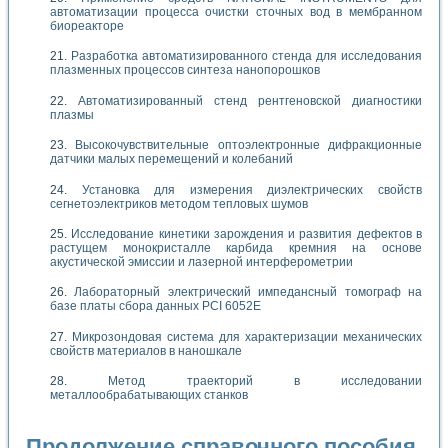
автоматизации процесса очистки сточных вод в мембранном
биореакторе
Разработка автоматизированного стенда для исследования
плазменных процессов синтеза нанопорошков
Автоматизированный стенд рентгеновской диагностики
плазмы
Высокочувствительные оптоэлектронные дифракционные
датчики малых перемещений и колебаний
Установка для измерения диэлектрических свойств
сегнетоэлектриков методом тепловых шумов
Исследование кинетики зарождения и развития дефектов в
растущем монокристалле карбида кремния на основе
акустической эмиссии и лазерной интерферометрии
Лабораторный электрический импедансный томограф на
базе платы сбора данных PCI 6052E
Микрозондовая система для характеризации механических
свойств материалов в наношкале
Метод траекторий в исследовании
металлообрабатывающих станков
Продолжение справочного пособия