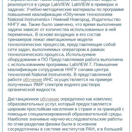
Применение LabVIEW для исследования течения в расши
реализуется в среде LabVIEW. LabVIEW в примерах и
Создание виртуальной работы «Изучение магнитных свой
задачах: Учебно-методические материалы по программе
повышения квалификации «Обучение технологиям
Обратный маятник
National Instruments» / Нижний Новгород, Издательство
Устройство для изучения основ интерфейсов обмена по п
ННГУ им. Также было замечено, что время выполнения
Лабораторный практикум: изучение адиабатического расш
задачи зависит от количества использованных в ней
Стенд для исследования электрических переходных харак
переменных. В основе входящих в его состав
Система статистической обработки результатов измерите
тренажеров лежат имитационные модели
Автоматизация лазерно-плазменных измерений с помощ
технологических процессов, представляющие собой
Модельно-измерительный комплекс. Назначение. Состав.
сети задач, выполняемых оператором в рамках
Использование технологий NATIONAL INSTRUMENTS для с
технологического процесса. Используемое
оборудование и ПО Представляемая работа выполнена
Учебный практикум "Спектральный и корреляционный ана
с использованием программы LabVIEW 7. Повышение
Учебный стенд для исследования принципа действия унив
квалификации сотрудников ННГУ силами центра
Оборудование и программное обеспечение учебных лабор
технологий National Instruments. В представленной
Виртуальный лабораторный практикум для изучения техн
работе
обучение
ИНС осуществляется на примере
Управление роботом ТУР-10 средствами LabVIEW
полученных ЯМР спектров водного раствора
Аппаратно-программный комплекс для исследования АЧХ 
органической жидкости.
Автоматизированный дистанционный лабораторный практи
Исследование возможности реставрации одномерных сигн
Дистанционное
обучение
определено как комплекс
образовательных услуг, который предоставляется
Использование технологий NATIONAL INSTRUMENTS в оп
широким прослойкам населения в стране и за границей с
Разработка модификаций алгоритма полигармонической э
помощью специализированной образовательной среды.
Учебный стенд для исследования принципа действия унив
Наиболее значимые научно-исследовательские работы
Виртуальная система поддержки принимаемых решений в
по этим разделам физики были в основном
Преемственность дисциплин «Моделирование систем» и «
сосредоточены в системе институтов РАН, и в большей