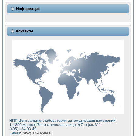
Использование NI LabVIEW для математического моделир
Исследовние возможности создания измерителя ВАХ фото
Информация
Математическое моделирование генератора сигналов - и
Моделирование и экспериментальное исследование линей
Применение осциллографического модуля с высоким разр
Симуляция отклика импульсного радиолокационного сигнал
Контакты
Автоматизация формирования уравнений состояния для и
Блок гальванической развязки для устройства сбора данн
Разработка автоматизированного стенда для измерения о
Применение среды LabVIEW для построения картины возб
Портативная система для определения показателей качес
Использование LabVIEW для управления источником пит
Устройство для снятия вольт-амперных характеристик со
Передовые научные технологии: нано-, фемто-, биотехнологи
Автоматизированная установка по измерению временных 
Автоматизированный лабораторный комплекс на базе Lab
Визуализация моделирования и оптимизации тепловой об
Виртуальный прибор для исследования функциональных в
Исследование возможности создания экономичного виртуа
Исследование кинетики движения макрочастиц в упорядо
Комплекс автоматизированной диагностики крови
НПП Центральная лаборатория автоматизации измерений
Метод прогнозирования свойств дисперсных продуктов п
111250 Москва, Энергетическая улица, д.7, офис 311
Недорогая система управления сверхпроводящим соленои
(495) 134-03-49
E-mail:
info@lab-centre.ru
Применение технологий NI в курсе экспериментальной фи