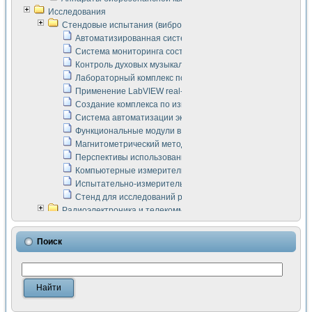
Исследования
Стендовые испытания (виброакустика, тензометрия и т.п.)
Автоматизированная система измерения параметров дизе
Система мониторинга состояния тяговых электродвигателей
Контроль духовых музыкальных инструментов
Лабораторный комплекс по исследованию элементной ба
Применение LabVIEW real-time module для моделирования
Создание комплекса по измерению скорости подвижного с
Система автоматизации экспериментальных исследований 
Функциональные модули в стандарте Nl SCXI для ультраз
Магнитометрический метод в дефектоскопии сварных шво
Перспективы использования машинного зрения в составе
Компьютерные измерительные системы для лабораторных
Испытательно-измерительный комплекс аппаратуры для о
Стенд для исследований рабочих процессов ДВС в динам
Радиоэлектроника и телекоммуникации
LabVIEW в расчетах радиолиний систем передачи данных
Аппаратно-программный комплекс для исследования АЧХ 
Поиск
Виртуальный лабораторный стенд для исследования пар
Измерение шумовых параметров операционных усилител
Измерительный преобразователь на основе цифровой обр
Инструменты для исследования выравнивания электричес
Инструменты для исследования компенсации эхо-сигнало