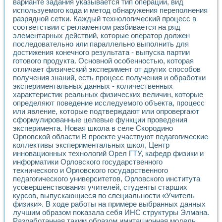
варианте задания указывается тип операции, вид
Разработка виртуальных тренажеров путем моделировани
используемого кода и метод обнаружения переполнения
Система блокировок, сигнализации и защиты ускорителя 
разрядной сетки. Каждый технологический процесс в
Система сбора данных и управления процессом цементир
соответствии с регламентом разбивается на ряд
Управление температурой газовой среды специальной ба
элементарных действий, которые оператор должен
Разработка программного обеспечения с использованием
последовательно или параллельно выполнить для
Использование технологий NATIONAL INSTRUMENTS при ра
достижения конечного результата - выпуска партии
Оборудование для промышленной термотрансферной мар
готового продукта. Основной особенностью, которая
Автоматизация реометрических исследований на базе La
отличает физический эксперимент от других способов
Применение измерителя иммитанса для исследова¬ния эле
получения знаний, есть процесс получения и обработки
экспериментальных данных - количественных
Исследование электромагнитных переходных процессов при
характеристик реальных физических величин, которые
Стенд для исследования электрических переходных харак
определяют поведение исследуемого объекта, процесс
Автоматизация контроля сварных швов на базе техноло
или явление, которые подтверждают или опровергают
Измерительный контроль с применением неиндустриальны
сформулированные целевые функции проведения
Моделирование надежности и эффективности систем упра
эксперимента. Новая школа в селе Скородино
Лабораторные практикумы и учебные стенды
Орловской области В проекте участвуют педагогические
Автоматизация лабораторного стенда по измерению проф
коллективы экспериментальных школ, Центр
Автоматизированные лабораторные комплексы для вузов,
инновационных технологий Орел ГТУ, кафедр физики и
информатики Орловского государственного
Виртуальный прибор для исследования нелинейных рези
технического и Орловского государственного
Использование виртуальных приборов в процесе изучения
педагогического университетов, Орловского института
Использование программ ELECTRONICS WORKBENCH-MULTI
усовершенствования учителей, студенты старших
Лабораторный практикум по дисциплине «Цифровые вычис
курсов, выпускающиеся по специальности «Учитель
Лабораторный практикум по ИНС на основе LabVIEW
физики». В ходе работы на примере выбранных данных
Лабораторный практикум по основам теории коммутации
лучшим образом показала себя ИНС структуры Элмана.
Опыт использования NI LabVIEW для создания лабораторн
Разработанная таким образом имитационная модель