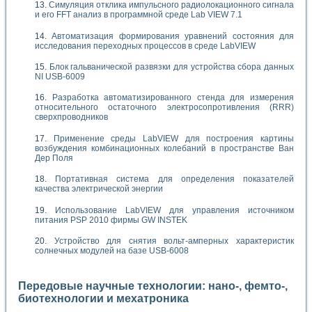
Симуляция отклика импульсного радиолокационного сигнала
и его FFT анализ в программной среде Lab VIEW 7.1
Автоматизация формирования уравнений состояния для
исследования переходных процессов в среде LabVIEW
Блок гальванической развязки для устройства сбора данных
NI USB-6009
Разработка автоматизированного стенда для измерения
относительного остаточного электросопротивления (RRR)
сверхпроводников
Применение среды LabVIEW для построения картины
возбуждения комбинационных колебаний в пространстве Ван
Дер Поля
Портативная система для определения показателей
качества электрической энергии
Использование LabVIEW для управления источником
питания PSP 2010 фирмы GW INSTEK
Устройство для снятия вольт-амперных характеристик
солнечных модулей на базе USB-6008
Передовые научные технологии: нано-, фемто-,
биотехнологии и мехатроника