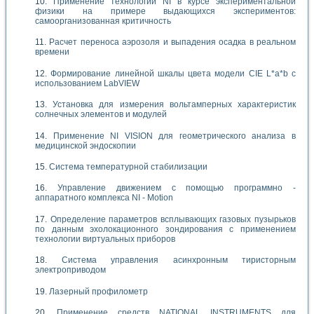
Применение технологий NI в курсе экспериментальной
физики на примере выдающихся экспериментов:
самоорганизованная критичность
Расчет переноса аэрозоля и выпадения осадка в реальном
времени
Формирование линейной шкалы цвета модели CIE L*a*b с
использованием LabVIEW
Установка для измерения вольтамперных характеристик
солнечных элементов и модулей
Применение NI VISION для геометрического анализа в
медицинской эндоскопии
Система температурной стабилизации
Управление движением с помощью программно -
аппаратного комплекса NI - Motion
Определение параметров всплывающих газовых пузырьков
по данным эхолокационного зондирования с применением
технологии виртуальных приборов
Система управления асинхронным тиристорным
электроприводом
Лазерный профилометр
Применение средств NATIONAL INSTRUMENTS для