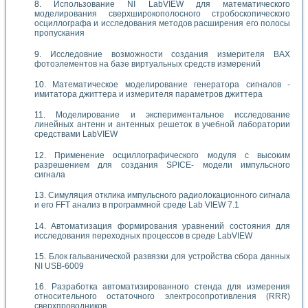
Использование NI LabVIEW для математического
моделирования сверхширокополосного стробоскопического
осциллографа и исследования методов расширения его полосы
пропускания
Исследовние возможности создания измерителя ВАХ
фотоэлементов на базе виртуальных средств измерений
Математическое моделирование генератора сигналов -
имитатора джиттера и измерителя параметров джиттера
Моделирование и экспериментальное исследование
линейных антенн и антенных решеток в учебной лаборатории
средствами LabVIEW
Применение осциллографического модуля с высоким
разрешением для создания SPICE- модели импульсного
сигнала
Симуляция отклика импульсного радиолокационного сигнала
и его FFT анализ в программной среде Lab VIEW 7.1
Автоматизация формирования уравнений состояния для
исследования переходных процессов в среде LabVIEW
Блок гальванической развязки для устройства сбора данных
NI USB-6009
Разработка автоматизированного стенда для измерения
относительного остаточного электросопротивления (RRR)
сверхпроводников