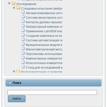
Исследования
Стендовые испытания (виброакустика, тензометрия и т.п.)
Автоматизированная система измерения параметров дизе
Система мониторинга состояния тяговых электродвигателей
Контроль духовых музыкальных инструментов
Лабораторный комплекс по исследованию элементной ба
Применение LabVIEW real-time module для моделирования
Создание комплекса по измерению скорости подвижного с
Система автоматизации экспериментальных исследований 
Функциональные модули в стандарте Nl SCXI для ультраз
Магнитометрический метод в дефектоскопии сварных шво
Перспективы использования машинного зрения в составе
Компьютерные измерительные системы для лабораторных
Испытательно-измерительный комплекс аппаратуры для о
Стенд для исследований рабочих процессов ДВС в динам
Радиоэлектроника и телекоммуникации
LabVIEW в расчетах радиолиний систем передачи данных
Аппаратно-программный комплекс для исследования АЧХ 
Поиск
Виртуальный лабораторный стенд для исследования пар
Измерение шумовых параметров операционных усилител
Измерительный преобразователь на основе цифровой обр
Инструменты для исследования выравнивания электричес
Инструменты для исследования компенсации эхо-сигнало