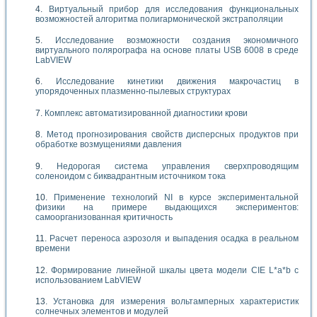
Виртуальный прибор для исследования функциональных
возможностей алгоритма полигармонической экстраполяции
Исследование возможности создания экономичного
виртуального полярографа на основе платы USB 6008 в среде
LabVIEW
Исследование кинетики движения макрочастиц в
упорядоченных плазменно-пылевых структурах
Комплекс автоматизированной диагностики крови
Метод прогнозирования свойств дисперсных продуктов при
обработке возмущениями давления
Недорогая система управления сверхпроводящим
соленоидом с биквадрантным источником тока
Применение технологий NI в курсе экспериментальной
физики на примере выдающихся экспериментов:
самоорганизованная критичность
Расчет переноса аэрозоля и выпадения осадка в реальном
времени
Формирование линейной шкалы цвета модели CIE L*a*b с
использованием LabVIEW
Установка для измерения вольтамперных характеристик
солнечных элементов и модулей