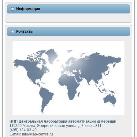
Использование NI LabVIEW для математического моделир
Исследовние возможности создания измерителя ВАХ фото
Информация
Математическое моделирование генератора сигналов - и
Моделирование и экспериментальное исследование линей
Применение осциллографического модуля с высоким разр
Симуляция отклика импульсного радиолокационного сигнал
Контакты
Автоматизация формирования уравнений состояния для и
Блок гальванической развязки для устройства сбора данн
Разработка автоматизированного стенда для измерения о
Применение среды LabVIEW для построения картины возб
Портативная система для определения показателей качес
Использование LabVIEW для управления источником пит
Устройство для снятия вольт-амперных характеристик со
Передовые научные технологии: нано-, фемто-, биотехнологи
Автоматизированная установка по измерению временных 
Автоматизированный лабораторный комплекс на базе Lab
Визуализация моделирования и оптимизации тепловой об
Виртуальный прибор для исследования функциональных в
Исследование возможности создания экономичного виртуа
Исследование кинетики движения макрочастиц в упорядо
Комплекс автоматизированной диагностики крови
НПП Центральная лаборатория автоматизации измерений
Метод прогнозирования свойств дисперсных продуктов п
111250 Москва, Энергетическая улица, д.7, офис 311
Недорогая система управления сверхпроводящим соленои
(495) 134-03-49
E-mail:
info@lab-centre.ru
Применение технологий NI в курсе экспериментальной фи