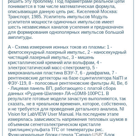
решить эту проблему. Под параметрами реальной цепи
понимается в том числе математическая формула,
описывающая данную цепь рис. Киселевой Москва:
Транспорт, 1985. Усилитель импульсов Модуль
усилителя мощности одиночных импульсов имеет
шесть независимых каналов усиления и предназначен
для формирования однополярных импульсов большой
амплитуды.
А - Схема измерения ионных токов из плазмы: 1 -
фемтосекундный лазерный импульс, 2 - наносекундный
чистящий лазерный импульс, 3 - мишень
кристаллический кремний или вольфрам, 4 -
электростатический масс-спектрометр, 5 -
микроканальная пластина ВЭУ-7, 6 - диафрагма, 7 -
рентгеновские детекторы на базе сцинтиллятора NalTI и
ФЭУ-119, 8 - полосовые рентгеновские фильтры Al, Be, б
- Лицевая панель ВП, работающего с платой сбора
данных «Руднев-Шиляев» ЛА-н10М8-100РС1. В
результате готовые модели зачастую выполняются, так
сказать, не в «реальном времени», которое, собственно,
и не требуется для проведения детального анализа. NI
Vision for LabVIEW User Manual. На последнем этапе
измерялась зависимость напряжения тепловых шумов в
объемном сегнетоэлектрическом кристалле
триглицинсульфата ТГС от температуры рис.
Функциональные блоки стенда "Сигнал-
USB
" Блок