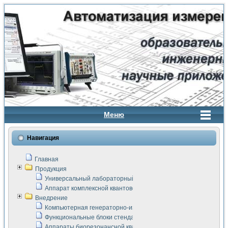
Меню
Навигация
Главная
Продукция
Универсальный лабораторный стенд "Сигнал-USB"
Аппарат комплексной квантовой терапии Интроскан
Внедрение
Компьютерная генераторно-измерительная система
Функциональные блоки стенда "Сигнал-USB"
Аппараты биорезонансной квантовой терапии серии СКАН