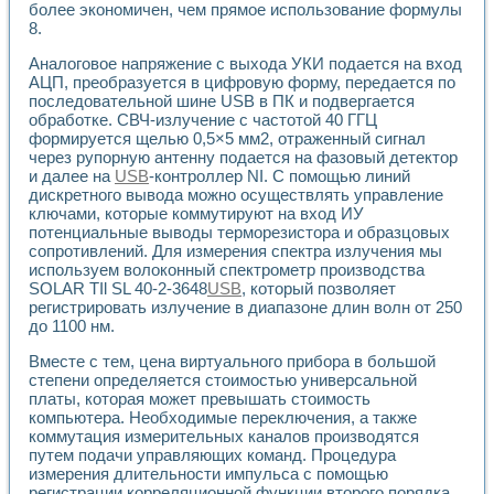
более экономичен, чем прямое использование формулы
Применение LabVIEW для исследования течения в расши
8.
Создание виртуальной работы «Изучение магнитных свой
Обратный маятник
Аналоговое напряжение с выхода УКИ подается на вход
Устройство для изучения основ интерфейсов обмена по п
АЦП, преобразуется в цифровую форму, передается по
Лабораторный практикум: изучение адиабатического расш
последовательной шине USB в ПК и подвергается
Стенд для исследования электрических переходных харак
обработке. СВЧ-излучение с частотой 40 ГГЦ
формируется щелью 0,5×5 мм2, отраженный сигнал
Система статистической обработки результатов измерите
через рупорную антенну подается на фазовый детектор
Автоматизация лазерно-плазменных измерений с помощ
и далее на
USB
-контроллер NI. С помощью линий
Модельно-измерительный комплекс. Назначение. Состав.
дискретного вывода можно осуществлять управление
Использование технологий NATIONAL INSTRUMENTS для с
ключами, которые коммутируют на вход ИУ
Учебный практикум "Спектральный и корреляционный ана
потенциальные выводы терморезистора и образцовых
Учебный стенд для исследования принципа действия унив
сопротивлений. Для измерения спектра излучения мы
Оборудование и программное обеспечение учебных лабор
используем волоконный спектрометр производства
Виртуальный лабораторный практикум для изучения техн
SOLAR TIl SL 40-2-3648
USB
, который позволяет
Управление роботом ТУР-10 средствами LabVIEW
регистрировать излучение в диапазоне длин волн от 250
до 1100 нм.
Аппаратно-программный комплекс для исследования АЧХ 
Автоматизированный дистанционный лабораторный практи
Вместе с тем, цена виртуального прибора в большой
Исследование возможности реставрации одномерных сигн
степени определяется стоимостью универсальной
Использование технологий NATIONAL INSTRUMENTS в оп
платы, которая может превышать стоимость
Разработка модификаций алгоритма полигармонической э
компьютера. Необходимые переключения, а также
Учебный стенд для исследования принципа действия унив
коммутация измерительных каналов производятся
Виртуальная система поддержки принимаемых решений в
путем подачи управляющих команд. Процедура
измерения длительности импульса с помощью
Преемственность дисциплин «Моделирование систем» и «
регистрации корреляционной функции второго порядка