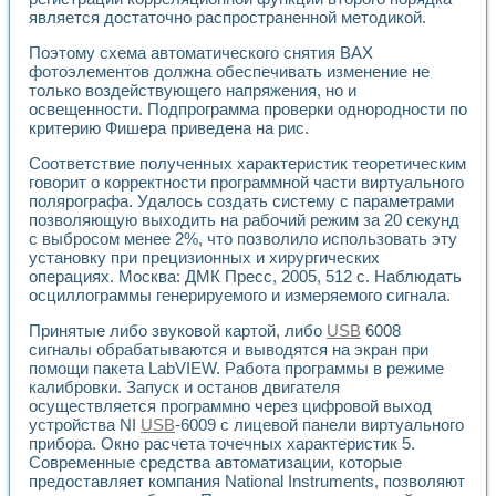
Универсальный стенд для исследования электрических ха
является достаточно распространенной методикой.
Лабораторные практикумы по информационно-измерител
Виртуальный измеритель частотных характеристик на осн
Поэтому схема автоматического снятия ВАХ
Лабораторный практикум по основам теории Коммутации
фотоэлементов должна обеспечивать изменение не
Разработка виртуальной лабораторной работы «Имитаци
только воздействующего напряжения, но и
Виртуальные практикумы по электротехнике в среде LabV
освещенности. Подпрограмма проверки однородности по
Из опыта внедрения в рамках национального проекта «Об
критерию Фишера приведена на рис.
Исследование эффективности решателей обыкновенных 
Соответствие полученных характеристик теоретическим
Опыт разработки LabVIEW лабораторных практикумов н
говорит о корректности программной части виртуального
Проблемы повышения качества образования и подготовки
полярографа. Удалось создать систему с параметрами
Развитие LabVIEW лабораторного практикума по электр
позволяющую выходить на рабочий режим за 20 секунд
Разработка виртуальной лаборатории по электротехнике 
с выбросом менее 2%, что позволило использовать эту
Усовершенствованные алгоритмы частотного анализа для
установку при прецизионных и хирургических
Об опыте работы учебного центра «Технологии NATIONAL
операциях. Москва: ДМК Пресс, 2005, 512 с. Наблюдать
осциллограммы генерируемого и измеряемого сигнала.
Технологии NI в магистерской программе «Прикладная фи
Система диагностики двигателей постоянного тока
Принятые либо звуковой картой, либо
USB
6008
Автоматизированный стенд формирования электромагнитн
сигналы обрабатываются и выводятся на экран при
Лабораторный практикум по курсу ИИС на базе оборудов
помощи пакета LabVIEW. Работа программы в режиме
Партнеры
калибровки. Запуск и останов двигателя
Академические и отраслевые институты
осуществляется программно через цифровой выход
Учебные заведения
устройства NI
USB
-6009 с лицевой панели виртуального
Бизнес
прибора. Окно расчета точечных характеристик 5.
Современные средства автоматизации, которые
Контакты
предоставляет компания National Instruments, позволяют