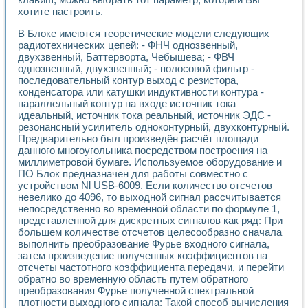
Разработка виртуальных тренажеров путем моделировани
хотите настроить.
Система блокировок, сигнализации и защиты ускорителя 
Система сбора данных и управления процессом цементир
В Блоке имеются теоретические модели следующих
Управление температурой газовой среды специальной ба
радиотехнических цепей: - ФНЧ однозвенный,
Разработка программного обеспечения с использованием
двухзвенный, Баттерворта, Чебышева; - ФВЧ
Использование технологий NATIONAL INSTRUMENTS при ра
однозвенный, двухзвенный; - полосовой фильтр -
последовательный контур выход с резистора,
Оборудование для промышленной термотрансферной мар
конденсатора или катушки индуктивности контура -
Автоматизация реометрических исследований на базе La
параллельный контур на входе источник тока
Применение измерителя иммитанса для исследова¬ния эле
идеальный, источник тока реальный, источник ЭДС -
Исследование электромагнитных переходных процессов при
резонансный усилитель одноконтурный, двухконтурный.
Стенд для исследования электрических переходных харак
Предварительно был произведён расчёт площади
Автоматизация контроля сварных швов на базе техноло
данного многоугольника посредством построения на
Измерительный контроль с применением неиндустриальны
миллиметровой бумаге. Используемое оборудование и
Моделирование надежности и эффективности систем упра
ПО Блок предназначен для работы совместно с
устройством Nl USB-6009. Если количество отсчетов
Лабораторные практикумы и учебные стенды
невелико до 4096, то выходной сигнал рассчитывается
Автоматизация лабораторного стенда по измерению проф
непосредственно во временной области по формуле 1,
Автоматизированные лабораторные комплексы для вузов,
представленной для дискретных сигналов как ряд: При
Виртуальный прибор для исследования нелинейных рези
большем количестве отсчетов целесообразно сначала
Использование виртуальных приборов в процесе изучения
выполнить преобразование Фурье входного сигнала,
Использование программ ELECTRONICS WORKBENCH-MULTI
затем произведение полученных коэффициентов на
Лабораторный практикум по дисциплине «Цифровые вычис
отсчеты частотного коэффициента передачи, и перейти
Лабораторный практикум по ИНС на основе LabVIEW
обратно во временную область путем обратного
Лабораторный практикум по основам теории коммутации
преобразования Фурье полученной спектральной
плотности выходного сигнала: Такой способ вычисления
Опыт использования NI LabVIEW для создания лабораторн