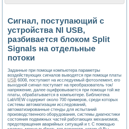
Расчет переноса аэрозоля и выпадения осадка в реально
Формирование линейной шкалы цвета модели CIE L*a*b с
Установка для измерения вольтамперных характеристик с
Сигнал, поступающий с
Применение NI VISION для геометрического анализа в ме
Система температурной стабилизации
устройства Nl USB,
Управление движением с помощью программно - аппаратног
разбивается блоком Split
Определение параметров всплывающих газовых пузырьков
Система управления асинхронным тиристорным электроп
Signals на отдельные
Лазерный профилометр
Применение средств NATIONAL INSTRUMENTS для автомат
потоки
Разработка автоматизированного стенда для исследован
Автоматизированный стенд рентгеновской диагностики п
Высокочувствительные оптоэлектронные дифракционные 
Заданные при помощи компьютера параметры
воздействующих сигналов выводятся при помощи платы
Установка для измерения диэлектрических свойств сегне
USB
6008, поступают на исследуемый фотоэлемент, его
Исследование кинетики зарождения и развития дефектов 
выходной сигнал поступает на преобразователь ток/
Лабораторный электрический импедансный томограф на б
напряжение, далее оцифровывается при помощи той же
Микрозондовая система для характеризации механических
платы, обрабатывается в компьютере. Библиотека
Метод траекторий в исследовании металлообрабатывающ
LabVIEW содержит около 700 примеров, среди которых
Промышленная автоматизация
системы автоматизации исследований,
Автоматизация технологических процессов получения дис
автоматизированные стенды для испытаний
Использование систем технического зрения для контроля
производственного оборудования, системы диагностики
состояния подвижных частей работающих механизмов,
Исследование электромагнитных переходных процессов при
предотвращения аварийных ситуаций и т. С помощью
Применение LabVIEW при разработке обучающих информа
клавиш, можно выбрать тот параметр, который Вы