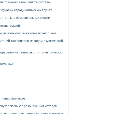
дств с использованием языка программирования LabVIEW
для тренажера машиниста состава
звуковых аэродинамических трубах
 контрольно-измерительных систем
W для моделирования типовых химико-технологических процессов
 исследования средств измерения температуры
локонструкций
мы управления движением экраноплана
ированного карбида кремния (A-SIC:H)
таний материалов методом акустической
агрузок
пределения тепловых и электрических
 режимах
ммы направленности
 пищевой инженерии
жах
неров-неэлектриков
орных комплексов» на основе Multisim
ктивных фильтров
 двухполюсников резонансным методом
чин
с применением аппаратно-программных