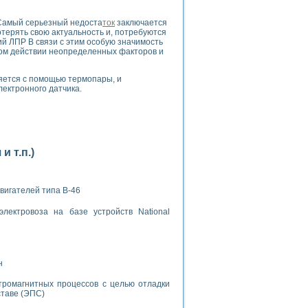
Самый серьезный недоста
ток
заключается
терять свою актуальность и, потребуются
ий ЛПР В связи с этим особую значимость
ом действии неопределенных факторов и
ряется с помощью термопары, и
лектронного датчика.
применением технологии виртуальных приборов
ранном биореакторе
в
 т.п.)
вигателей типа В-46
 основе акустической эмиссии и лазерной интерферометрии
лектровоза на базе устройств National
боров
н
тромагнитных процессов с целью отладки
агрузок
ставе (ЭПС)
химических предприятий