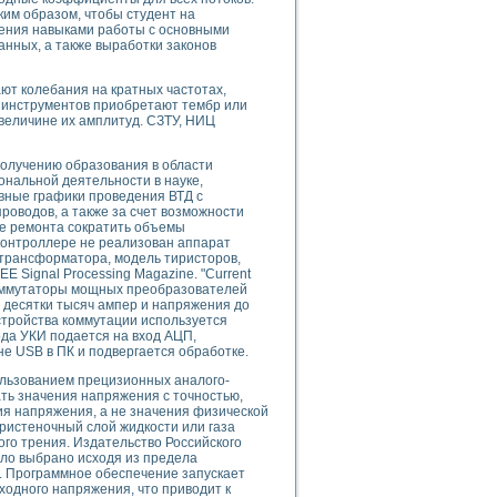
ого осциллографа и исследования методов расширения его полосы пропуска
ким образом, чтобы студент на
рений
дения навыками работы с основными
анных, а также выработки законов
життера
боратории средствами LabVIEW
ют колебания на кратных частотах,
ого сигнала
и инструментов приобретают тембр или
IEW 7.1
 величине их амплитуд. СЗТУ, НИЦ
abVIEW
олучению образования в области
ния (RRR) сверхпроводников
нальной деятельности в науке,
ивные графики проведения ВТД с
нстве Ван Дер Поля
оводов, а также за счет возможности
ле ремонта сократить объемы
контроллере не реализован аппарат
 трансформатора, модель тиристоров,
EEE Signal Processing Magazine. "Current
е коммутаторы мощных преобразователей
в десятки тысяч ампер и напряжения до
стройства коммутации используется
да УКИ подается на вход АЦП,
нных информационных технологий и программных средств
е USB в ПК и подвергается обработке.
страполяции
льзованием прецизионных аналого-
 в среде LabVIEW
ь значения напряжения с точностью,
ия напряжения, а не значения физической
пристеночный слой жидкости или газа
ого трения. Издательство Российского
ыло выбрано исходя из предела
 Программное обеспечение запускает
ходного напряжения, что приводит к
амоорганизованная критичность