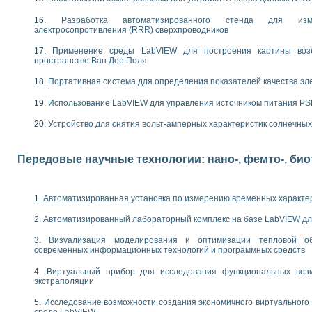
следования электрических характеристик газоразрядных и люминесцентных 
по информационно-измерительным системам (ИИС)
Разработка автоматизированного стенда для изме
тотных характеристик на основе использования звуковой карты ПК
электросопротивления (RRR) сверхпроводников
 основам теории Коммутации
Применение среды LabVIEW для построения картины воз
бораторной работы «Имитационное моделирование погрешностей канала из
пространстве Ван Дер Поля
электротехнике в среде LabVIEW
х национального проекта «Образование» технологий NATIONAL INSTRUMENTS 
Портативная система для определения показателей качества эл
ти решателей обыкновенных дифференциальных уравнений инструментальн
Использование LabVIEW для управления источником питания P
абораторных практикумов на кафедре информационных систем МИРЭА
ва образования и подготовки преподавателей для работы в ИКТ насыщенно
Устройство для снятия вольт-амперных характеристик солнечны
рного практикума по электронике кафедры информационных систем МИРЭА
оратории по электротехнике в среде MULTISIM
Передовые научные технологии: нано-, фемто-, би
итмы частотного анализа для LabWindows/CVI и LabVIEW
центра «Технологии NATIONAL INSTRUMENTS» в ростовском колледже связи 
ой программе «Прикладная физика и физическая информатика» инновационно
Автоматизированная установка по измерению временных характе
елей постоянного тока
формирования электромагнитного поля для испытаний изделий авионики
Автоматизированный лабораторный комплекс на базе LabVIEW дл
 курсу ИИС на базе оборудования NI CompactDAQ
Визуализация моделирования и оптимизации тепловой о
современных информационных технологий и программных средств
ституты
Виртуальный прибор для исследования функциональных возм
экстраполяции
Исследование возможности создания экономичного виртуального