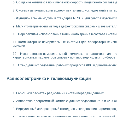
енажеров путем моделирования технологических процессов пищевых произво
Создание комплекса по измерению скорости подвижного состава 
изации и защиты ускорителя ЛУЭ-200
Система автоматизации экспериментальных исследований в гипер
равления процессом цементирования нефтегазовых скважин
азовой среды специальной барокамеры
Функциональные модули в стандарте Nl SCXI для ультразвуковых
еспечения с использованием среды графического программирования LabVIE
NATIONAL INSTRUMENTS при разработке автоматизированного комплекса для
Магнитометрический метод в дефектоскопии сварных швов метал
енной термотрансферной маркировки изделий
Перспективы использования машинного зрения в составе систе
ких исследований на базе LabVIEW
танса для исследова¬ния электрофизических свойств аморфного гидрогениз
Компьютерные измерительные системы для лабораторных испы
ных переходных процессов при коротких замыканиях в узлах электрических н
эмиссии
ктрических переходных характеристик асинхронных двигателей при пуске
Испытательно-измерительный комплекс аппаратуры для о
арных швов на базе технологий фирмы NATIONAL INSTRUMENTS
характеристик и параметров силовых полупроводниковых приборов
применением неиндустриальных камер в производственных условиях
Стенд для исследований рабочих процессов ДВС в динамических
и эффективности систем управления в интегрированных средах
ебные стенды
го стенда по измерению профиля зеркальной антенны и построению диагра
Радиоэлектроника и телекоммуникации
торные комплексы для вузов, осуществляющих подготовку специалистов по
следования нелинейных резистивных цепей
приборов в процесе изучения специальных дисциплин в технических коллед
LabVIEW в расчетах радиолиний систем передачи данных
LECTRONICS WORKBENCH-MULTISIM для электротехнической подготовки инже
 дисциплине «Цифровые вычислительные устройства и микропроцессоры приб
Аппаратно-программный комплекс для исследования АЧХ и ФЧХ а
 ИНС на основе LabVIEW
Виртуальный лабораторный стенд для исследования параметров
 основам теории коммутации
IEW для создания лабораторного практикума по измерениям магнитных вели
Измерение шумовых параметров операционных усилителей 