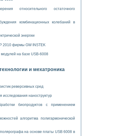
ламп
рения относительного остаточного
буждения комбинационных колебаний в
мерения температуры» в среде LabVIEW
в Нижегородском госуниверситете им. Н.И. Лобачевского
ектрической энергии
ых систем моделирования
SP 2010 фирмы GW INSTEK
й среде
х модулей на базе USB-6008
отехнологии и мехатроника
и информатики
го образовательного проекта РУДН
ристик реверсивных сред
я исследования наноструктур
бработки биопродуктов с применением
ожностей алгоритма полигармонической
 полярографа на основе платы USB 6008 в