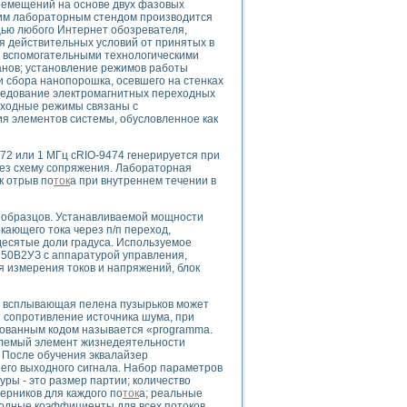
ремещений на основе двух фазовых
щим лабораторным стендом производится
ью любого Интернет обозревателя,
ния действительных условий от принятых в
я вспомогательными технологическими
анов; установление режимов работы
uments
 сбора нанопорошка, осевшего на стенках
следование электромагнитных переходных
реходные режимы связаны с
ия элементов системы, обусловленное как
 систем управления электрооборудованием на электроподвижном составе (Э
72 или 1 МГц cRIO-9474 генерируется при
рез схему сопряжения. Лабораторная
к отрыв по
ток
а при внутреннем течении в
 образцов. Устанавливаемой мощности
 эмиссии
кающего тока через п/п переход,
ристик и параметров силовых полупроводниковых приборов
есятые доли градуса. Используемое
М50В2УЗ с аппаратурой управления,
я измерения токов и напряжений, блок
м, всплывающая пелена пузырьков может
 сопротивление источника шума, при
рованным кодом называется «programma.
лемый элемент жизнедеятельности
едств NATIONAL INSTRUMENTS
2. После обучения эквалайзер
его выходного сигнала. Набор параметров
ры - это размер партии; количество
ерников для каждого по
ток
а; реальные
одные коэффициенты для всех потоков.