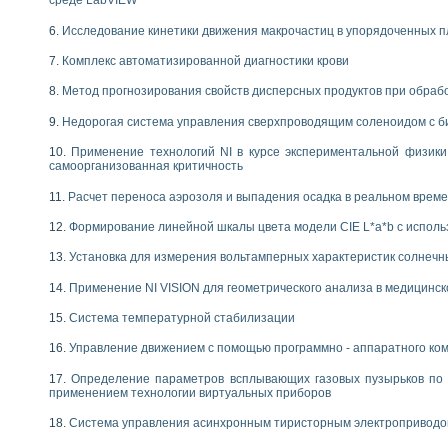
среде LabVIEW
Исследование кинетики движения макрочастиц в упорядоченных 
Комплекс автоматизированной диагностики крови
Метод прогнозирования свойств дисперсных продуктов при обра
Недорогая система управления сверхпроводящим соленоидом с б
Применение технологий NI в курсе экспериментальной физик
самоорганизованная критичность
Расчет переноса аэрозоля и выпадения осадка в реальном врем
Формирование линейной шкалы цвета модели CIE L*a*b с испол
Установка для измерения вольтамперных характеристик солнечн
Применение NI VISION для геометрического анализа в медицинск
Система температурной стабилизации
Управление движением с помощью программно - аппаратного комп
Определение параметров всплывающих газовых пузырьков по 
применением технологии виртуальных приборов
Система управления асинхронным тиристорным электропривод