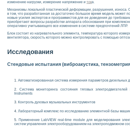
изменению нагрузки, измерение напряжение и
ток
а.
 выпадения осадка в реальном времени
Механизмы локальной пластической деформации, разрушения, износа. 
лы цвета модели CIE L*a*b с использованием LabVIEW
в том, что разработанная за достаточно большое время модель может по
льтамперных характеристик солнечных элементов и модулей
новые усилия экспертов и программистов для ее доведения до требован
еометрического анализа в медицинской эндоскопии
приобретают вопросы разработки аппарата обоснования при комплексн
оперативно учитывающего все изменения в системе предпочтений ЛПР.
билизации
ощью программно - аппаратного комплекса NI - Motion
Блок состоит из нагревательного элемента, температура которого изме
вентилятора, скорость которого можно контролировать с помощью оптоэ
плывающих газовых пузырьков по данным эхолокационного зондирования с 
онным тиристорным электроприводом
Исследования
AL INSTRUMENTS для автоматизации процесса очистки сточных вод в мемб
нного стенда для исследования плазменных процессов синтеза нанопорошко
Стендовые испытания (виброакустика, тензометрия и
рентгеновской диагностики плазмы
электронные дифракционные датчики малых перемещений и колебаний
электрических свойств сегнетоэлектриков методом тепловых шумов
Автоматизированная система измерения параметров дизельных д
ждения и развития дефектов в растущем монокристалле карбида кремния на
й импедансный томограф на базе платы сбора данных PCI 6052E
Система мониторинга состояния тяговых электродвигателей э
характеризации механических свойств материалов в наношкале
Instruments
овании металлообрабатывающих станков
Контроль духовых музыкальных инструментов
ких процессов получения дисперсных продуктов на основе виртуальных при
Лабораторный комплекс по исследованию элементной базы маши
ческого зрения для контроля образцов
Применение LabVIEW real-time module для моделирования элек
ных переходных процессов при коротких замыканиях в узлах электрических н
систем управления электрооборудованием на электроподвижном со
зработке обучающих информационных систем и тренажеров для персонала 