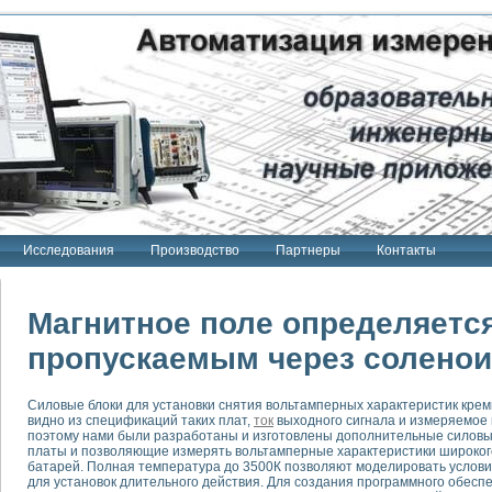
Исследования
Производство
Партнеры
Контакты
Магнитное поле определяется
пропускаемым через солено
тенд "Сигнал-USB"
Силовые блоки для установки снятия вольтамперных характеристик кре
 терапии Интроскан
видно из спецификаций таких плат,
ток
выходного сигнала и измеряемое 
поэтому нами были разработаны и изготовлены дополнительные силовы
ерительная система
платы и позволяющие измерять вольтамперные характеристики широког
батарей. Полная температура до 3500К позволяют моделировать услови
Сигнал-USB"
для установок длительного действия. Для создания программного обес
товой терапии серии СКАН