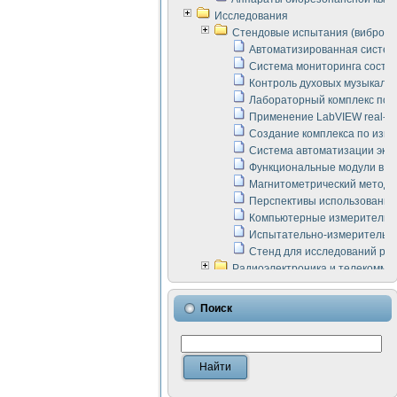
Исследования
Стендовые испытания (виброакус
Автоматизированная систем
Система мониторинга состоян
Контроль духовых музыкаль
Лабораторный комплекс по 
Применение LabVIEW real-ti
Создание комплекса по изме
Система автоматизации эксп
Функциональные модули в ст
Магнитометрический метод 
Перспективы использования
Компьютерные измерительны
Испытательно-измерительны
Стенд для исследований раб
Радиоэлектроника и телекомму
LabVIEW в расчетах радиол
Аппаратно-программный ком
Поиск
Виртуальный лабораторный 
Измерение шумовых параме
Измерительный преобразова
Инструменты для исследова
Инструменты для исследова