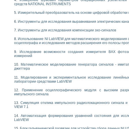
следования течения в расширяющемся канале
средств NATIONAL INSTRUMENTS
ты «Изучение магнитных свойств ферромагнетиков. Петля гистерезиса» с и
Измерительный преобразователь на основе цифровой обработки 
нов интерфейсов обмена по протоколам RS232 и GPIB / имитатор оконечного
Инструменты для исследования выравнивания электрических кан
учение адиабатического расширения газов
Инструменты для исследования компенсации эхо-сигналов
ктрических переходных характеристик асинхронных двигателей при пуске
аботки результатов измерительного экспримента
Использование NI LabVIEW для математического моделирования 
азменных измерений с помощью LabVIEW
осциллографа и исследования методов расширения его полосы про
мплекс. Назначение. Состав. Возможности
Исследовние возможности создания измерителя ВАХ фотоэ
NATIONAL INSTRUMENTS для создания систем автоматизированного лаборат
измерений
альный и корреляционный анализ"
ания принципа действия универсального цифрового вольтметра
Математическое моделирование генератора сигналов - имита
джиттера
е обеспечение учебных лабораторных стендов
практикум для изучения технологии выращивания полупроводниковых и опти
Моделирование и экспериментальное исследование линейны
 средствами LabVIEW
лаборатории средствами LabVIEW
плекс для исследования АЧХ и ФЧХ активных фильтров
Применение осциллографического модуля с высоким раз
ционный лабораторный практикум по курсу «радиотехнические цепи и сигна
импульсного сигнала
реставрации одномерных сигналов на основе алгоритма полигармонической 
NATIONAL INSTRUMENTS в операционной системе LINUX
Симуляция отклика импульсного радиолокационного сигнала и 
VIEW 7.1
горитма полигармонической экстраполяции в среде LabVIEW
ания принципа действия универсального цифрового вольтметра
Автоматизация формирования уравнений состояния для иссл
ржки принимаемых решений в среде LabVIEW
LabVIEW
 «Моделирование систем» и «Автоматизация проектирования систем и средс
Блок гальванической развязки для устройства сбора данных NI U