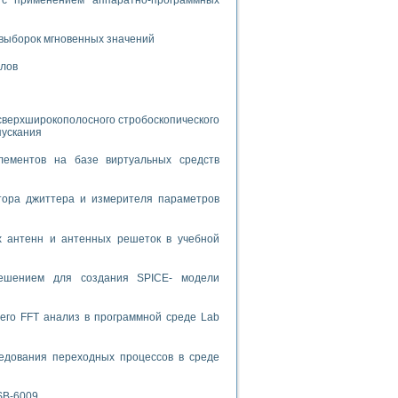
спользованием графической среды программирования LabVIEW
выборок мгновенных значений
 устройства по интерфейсу RS232
алов
сверхширокополосного стробоскопического
пускания
лементов на базе виртуальных средств
орного практикума
тора джиттера и измерителя параметров
ческих монокристаллов
х антенн и антенных решеток в учебной
решением для создания SPICE- модели
лы»
экстраполяции
его FFT анализ в программной среде Lab
едования переходных процессов в среде
тв управления»
SB-6009