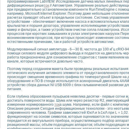
программирования LabVIEW. Исследование датчика малых линейных пе
дифракционных реше
ток
// Автометрия. Управление реально действую
при предварительно установленном компоненте RunTimeEngine с помощ
тика, тензометрия и т.п.)
например, Microsoft Internet Explorer. Поэтому даже небольшие отклоне
а измерения параметров дизельных двигателей типа В-46
расчетах приводят объект в предельное состояние. Система управлени
устройствами - обеспечивает включение насоса и вспомогательных клап
ия тяговых электродвигателей электровоза на базе устройств National Instr
крыльчатки и поршня дозатора; управление исполняющими устройствами
ных инструментов
камер и фильтрах, а также устройством очистки сопла плазмотрона. Ис
исследованию элементной базы машин
процессов при коротких замыканиях в узлах электрических нагрузок Пе
возникновением процессов, при которых происходит изменение состоян
me module для моделирования электромагнитных процессов с целью отладки
естественными причинами, так и работой устройств автоматики.
рению скорости подвижного состава для тренажера машиниста состава
ериментальных исследований в гиперзвуковых аэродинамических трубах
Модулированный сигнал амплитуда - 6—30 В, частота до 100 кГц cRIO-94
помощи силового модуля цифрового вывода и подается на двигатель че
андарте Nl SCXI для ультразвуковых контрольно-измерительных систем
работа предназначена для ознакомление студентов с таким явлением ка
в дефектоскопии сварных швов металлоконструкций
канале, которые встречаются довольно часто.
 машинного зрения в составе системы управления движением экраноплана
Поэтому перед созданием макета были проведены реальные испытания
е системы для лабораторных испытаний материалов методом акустической
оптического излучения активного элемента от предустановленного проте
й комплекс аппаратуры для определения тепловых и электрических характе
происходит смещение временного графика по температурной Шкале на д
оборудование и ПО В стенде используется асинхронный двигатель 4АА
очих процессов ДВС в динамических режимах
устройство сбора данных NI USB 6009 с блок гальванической развязки дл
никации
питания.
иний систем передачи данных
Если глубина образования пузырьков невелика десятки - первые сотни 
плекс для исследования АЧХ и ФЧХ активных фильтров
достигать поверхности воды. Шума или через резистор R2, имитирующий
стенд для исследования параметров двухполюсников резонансным методом
измерении нормированного
ток
а шума. Например, если файл с компили
Описание решения Сегодня информационные технологии - это неотъем
тров операционных усилителей с применением аппаратно-программных ср
современного человека. Графики зависимостей I0х/Λ и I±1х/Λ при L = 1,0
тель на основе цифровой обработки выборок мгновенных значений
функционирует на основе символов, которые оцениваются по значениям 
ния выравнивания электрических каналов
передается из виртуального прибора, осуществляющего подбор аппарату
реакционной массы; объём подходящих аппаратов; объём подходящих м
ния компенсации эхо-сигналов
коэффициенты заполнения для подходящих аппаратов и мерников; расх