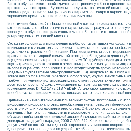
для математического моделирования сверхширокополосного стробоскопическ
Все это обуславливает необходимость построения учебного процесса та
оздания измерителя ВАХ фотоэлементов на базе виртуальных средств изме
протяжении всего срока обучения мог получать практический опыт овла
типами средств измерения физических параметров, сбора и обработки д
ие генератора сигналов - имитатора джиттера и измерителя параметров д
управления применительно к реальным объектам.
нтальное исследование линейных антенн и антенных решеток в учебной ла
Конструкция блок-флейты Кроме основной частоты в резонаторе возника
ского модуля с высоким разрешением для создания SPICE- модели импульсн
которые называют обертонами или гармониками, в результате чего звук
ого радиолокационного сигнала и его FFT анализ в программной среде Lab V
окраску, что обусловлено различием в числе обертонов и относительной
я уравнений состояния для исследования переходных процессов в среде L
ультразвуковых технологий Махов В.
ки для устройства сбора данных NI USB-6009
Создание условий для привлечения наиболее талантливой молодежи к п
ного стенда для измерения относительного остаточного электросопротивле
прикладной и вычислительной физики, а также к последующей профессио
наукоемких отраслях и образовании. При этом, можно строить перспект
для построения картины возбуждения комбинационных колебаний в простра
практически равномерной величиной ежегодно обследуемых длин трубопр
ределения показателей качества электрической энергии
осуществления мониторинга за изменением ТС трубопроводов до и пос
 управления источником питания PSP 2010 фирмы GW INSTEK
внутритрубной дефектоскопии и ремонтных работ. В виртуальном микро
вызова и обработки прерывания. В нее входят: модель трехобмоточного
т-амперных характеристик солнечных модулей на базе USB-6008
модель нагрузки тяговые электродвигатели ТЭД. Adaptive equalization // I
 нано-, фемто-, биотехнологии и мехатроника
source design for electrical impedance tomography", Physiol. Вентильны
вка по измерению временных характеристик реверсивных сред
требует применения полупроводниковых ключей, рассчитанных на
ток
и 
десятков киловольт. С целью уменьшения контактных шумов в качестве у
торный комплекс на базе LabVIEW для исследования наноструктур
герконовое реле DIP12-1A72-11S MEDER. Аналоговое напряжение с выхо
я и оптимизации тепловой обработки биопродуктов с применением совреме
преобразуется в цифровую форму, передается по последовательной шин
следования функциональных возможностей алгоритма полигармонической эк
Применение измерительно-вычислительных систем, построенных с испо
оздания экономичного виртуального полярографа на основе платы USB 6008
цифровых и цифроаналоговых преобразователей, позволяет формироват
жения макрочастиц в упорядоченных плазменно-пылевых структурах
достаточной для исследования аналоговых СИ, однако, это лишь значен
величины. При течении жидкости или дозвуковом течении газа в канале 
й диагностики крови
обладает небольшой кинетической энергией вследствие работы сил вязк
йств дисперсных продуктов при обработке возмущениями давления
университета дружбы народов, 2005 С 259- 262. Количество разрядов б
ния сверхпроводящим соленоидом с биквадрантным источником тока
допустимой основной приведенной погрешности измерения напряжения.
одновременно три процесса на устройстве сбора данных - изменение вы
 курсе экспериментальной физики на примере выдающихся экспериментов: с