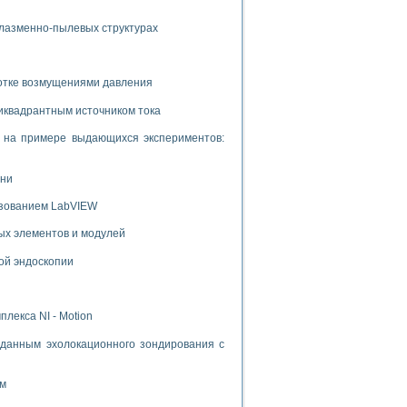
плазменно-пылевых структурах
ботке возмущениями давления
иквадрантным источником тока
и на примере выдающихся экспериментов:
ени
ьзованием LabVIEW
ых элементов и модулей
ой эндоскопии
лекса NI - Motion
данным эхолокационного зондирования с
ом