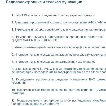
енажеров путем моделирования технологических процессов пищевых произво
Радиоэлектроника и телекоммуникации
изации и защиты ускорителя ЛУЭ-200
равления процессом цементирования нефтегазовых скважин
азовой среды специальной барокамеры
LabVIEW в расчетах радиолиний систем передачи данных
еспечения с использованием среды графического программирования LabVIE
Аппаратно-программный комплекс для исследования АЧХ и ФЧХ а
NATIONAL INSTRUMENTS при разработке автоматизированного комплекса для
енной термотрансферной маркировки изделий
Виртуальный лабораторный стенд для исследования параметров
ких исследований на базе LabVIEW
Измерение шумовых параметров операционных усилителей 
танса для исследова¬ния электрофизических свойств аморфного гидрогениз
средств NATIONAL INSTRUMENTS
ных переходных процессов при коротких замыканиях в узлах электрических н
ктрических переходных характеристик асинхронных двигателей при пуске
Измерительный преобразователь на основе цифровой обработки 
арных швов на базе технологий фирмы NATIONAL INSTRUMENTS
Инструменты для исследования выравнивания электрических кан
применением неиндустриальных камер в производственных условиях
и эффективности систем управления в интегрированных средах
Инструменты для исследования компенсации эхо-сигналов
ебные стенды
го стенда по измерению профиля зеркальной антенны и построению диагра
Использование NI LabVIEW для математического моделирования 
осциллографа и исследования методов расширения его полосы про
торные комплексы для вузов, осуществляющих подготовку специалистов по
следования нелинейных резистивных цепей
Исследовние возможности создания измерителя ВАХ фотоэ
приборов в процесе изучения специальных дисциплин в технических коллед
измерений
LECTRONICS WORKBENCH-MULTISIM для электротехнической подготовки инже
Математическое моделирование генератора сигналов - имита
 дисциплине «Цифровые вычислительные устройства и микропроцессоры приб
джиттера
 ИНС на основе LabVIEW
 основам теории коммутации
Моделирование и экспериментальное исследование линейны
лаборатории средствами LabVIEW
IEW для создания лабораторного практикума по измерениям магнитных вели