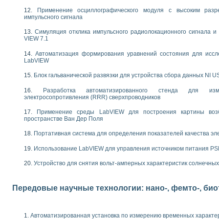
следования течения в расширяющемся канале
Применение осциллографического модуля с высоким раз
ты «Изучение магнитных свойств ферромагнетиков. Петля гистерезиса» с и
импульсного сигнала
Симуляция отклика импульсного радиолокационного сигнала и 
нов интерфейсов обмена по протоколам RS232 и GPIB / имитатор оконечного
VIEW 7.1
учение адиабатического расширения газов
ктрических переходных характеристик асинхронных двигателей при пуске
Автоматизация формирования уравнений состояния для иссл
LabVIEW
аботки результатов измерительного экспримента
азменных измерений с помощью LabVIEW
Блок гальванической развязки для устройства сбора данных NI U
мплекс. Назначение. Состав. Возможности
NATIONAL INSTRUMENTS для создания систем автоматизированного лаборат
Разработка автоматизированного стенда для изме
электросопротивления (RRR) сверхпроводников
альный и корреляционный анализ"
ания принципа действия универсального цифрового вольтметра
Применение среды LabVIEW для построения картины воз
е обеспечение учебных лабораторных стендов
пространстве Ван Дер Поля
практикум для изучения технологии выращивания полупроводниковых и опти
Портативная система для определения показателей качества эл
 средствами LabVIEW
плекс для исследования АЧХ и ФЧХ активных фильтров
Использование LabVIEW для управления источником питания P
ционный лабораторный практикум по курсу «радиотехнические цепи и сигна
Устройство для снятия вольт-амперных характеристик солнечны
реставрации одномерных сигналов на основе алгоритма полигармонической 
NATIONAL INSTRUMENTS в операционной системе LINUX
горитма полигармонической экстраполяции в среде LabVIEW
Передовые научные технологии: нано-, фемто-, би
ания принципа действия универсального цифрового вольтметра
ржки принимаемых решений в среде LabVIEW
 «Моделирование систем» и «Автоматизация проектирования систем и средс
Автоматизированная установка по измерению временных характе