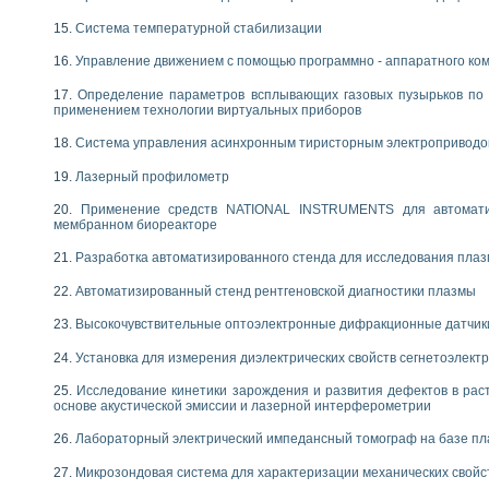
Система температурной стабилизации
Управление движением с помощью программно - аппаратного комп
Определение параметров всплывающих газовых пузырьков по 
применением технологии виртуальных приборов
Система управления асинхронным тиристорным электропривод
Лазерный профилометр
Применение средств NATIONAL INSTRUMENTS для автоматиз
мембранном биореакторе
Разработка автоматизированного стенда для исследования пла
Автоматизированный стенд рентгеновской диагностики плазмы
Высокочувствительные оптоэлектронные дифракционные датчик
Установка для измерения диэлектрических свойств сегнетоэлект
Исследование кинетики зарождения и развития дефектов в рас
основе акустической эмиссии и лазерной интерферометрии
Лабораторный электрический импедансный томограф на базе пл
Микрозондовая система для характеризации механических свойс