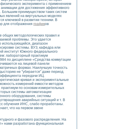
 физического эксперимента с применением
и анимации для достижения эффективного
я. Большим преимуществом таких систем
мых явлений на виртуальных моделях
я ключевой в развитии техники. В
uments
тор для отображения
график
ов
е общих методологических правил и
 систем управления электрооборудованием на электроподвижном составе (Э
иваемой проблемы. Это удается
но использующийся, диапазон
нсировке системы. ВУЗ, кафедра или
кий институт Южного федерального
ем: лабораторный практикум
984 по дисциплине «Средства коммутации
ечиваются на лицевой панели
в матричных формах. Наилучшую точность
 эмиссии
едысторию не "убирается" даже период.
оэффициента передачи ИЦ.
ристик и параметров силовых полупроводниковых приборов
оретическая кривая и экспериментальные
зможность измерений емкости методом
 практикум по основам измерительных
которых системы автоматизации
енного оборудования, системы
отвращения аварийных ситуаций и т. В
сс обучения ИНС, слабо проработаны.
чает, что на первом звене
едств NATIONAL INSTRUMENTS
тудного и фазового распределения. На
дет» нами разработана функциональная