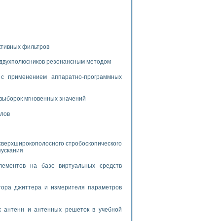
дств с использованием языка программирования LabVIEW
W для моделирования типовых химико-технологических процессов
ктивных фильтров
 исследования средств измерения температуры
 двухполюсников резонансным методом
с применением аппаратно-программных
ированного карбида кремния (A-SIC:H)
агрузок
выборок мгновенных значений
алов
ммы направленности
сверхширокополосного стробоскопического
пускания
 пищевой инженерии
лементов на базе виртуальных средств
жах
неров-неэлектриков
тора джиттера и измерителя параметров
орных комплексов» на основе Multisim
х антенн и антенных решеток в учебной
чин