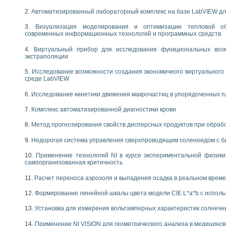
следования электрических характеристик газоразрядных и люминесцентных 
по информационно-измерительным системам (ИИС)
Автоматизированный лабораторный комплекс на базе LabVIEW дл
тотных характеристик на основе использования звуковой карты ПК
Визуализация моделирования и оптимизации тепловой о
 основам теории Коммутации
современных информационных технологий и программных средств
бораторной работы «Имитационное моделирование погрешностей канала из
электротехнике в среде LabVIEW
Виртуальный прибор для исследования функциональных возм
экстраполяции
х национального проекта «Образование» технологий NATIONAL INSTRUMENTS 
ти решателей обыкновенных дифференциальных уравнений инструментальн
Исследование возможности создания экономичного виртуального
абораторных практикумов на кафедре информационных систем МИРЭА
среде LabVIEW
ва образования и подготовки преподавателей для работы в ИКТ насыщенно
Исследование кинетики движения макрочастиц в упорядоченных 
рного практикума по электронике кафедры информационных систем МИРЭА
оратории по электротехнике в среде MULTISIM
Комплекс автоматизированной диагностики крови
итмы частотного анализа для LabWindows/CVI и LabVIEW
Метод прогнозирования свойств дисперсных продуктов при обра
центра «Технологии NATIONAL INSTRUMENTS» в ростовском колледже связи 
ой программе «Прикладная физика и физическая информатика» инновационно
Недорогая система управления сверхпроводящим соленоидом с б
елей постоянного тока
формирования электромагнитного поля для испытаний изделий авионики
Применение технологий NI в курсе экспериментальной физик
самоорганизованная критичность
 курсу ИИС на базе оборудования NI CompactDAQ
Расчет переноса аэрозоля и выпадения осадка в реальном врем
ституты
Формирование линейной шкалы цвета модели CIE L*a*b с испол
Установка для измерения вольтамперных характеристик солнечн
Применение NI VISION для геометрического анализа в медицинск