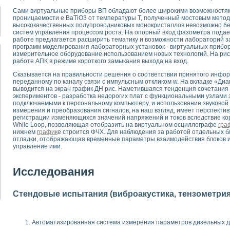
для математического моделирования сверхширокополосного стробоскопическ
Сами виртуальные приборы ВП обладают более широкими возможностя
оздания измерителя ВАХ фотоэлементов на базе виртуальных средств изме
проницаемости е ВаТiO3 от температуры Т, полученный мостовым мето
ие генератора сигналов - имитатора джиттера и измерителя параметров д
высококачественных полупроводниковых монокристаллов невозможно б
систем управления процессом роста. На опорный вход фазометра подает
нтальное исследование линейных антенн и антенных решеток в учебной ла
работе предлагается расширить тематику и возможности лабораторий з
ского модуля с высоким разрешением для создания SPICE- модели импульсн
программ моделирования лабораторных установок - виртуальных прибо
ого радиолокационного сигнала и его FFT анализ в программной среде Lab V
измерительное оборудование использованием новых технологий. На рис
работе АПК в режиме короткого замыкания выхода на вход.
я уравнений состояния для исследования переходных процессов в среде L
ки для устройства сбора данных NI USB-6009
Сказывается на правильности решения о соответствии принятого инфор
переданному по каналу связи с импульсным откликом w. На вкладке «Д
ного стенда для измерения относительного остаточного электросопротивле
выводится на экран график ДН рис. Наметившаяся тенденция сочетания
для построения картины возбуждения комбинационных колебаний в простра
экспериментов - разработка недорогих плат с функциональными узлами э
ределения показателей качества электрической энергии
подключаемыми к персональному компьютеру, и использование звуковой
измерения и преобразования сигналов, на наш взгляд, имеет перспекти
 управления источником питания PSP 2010 фирмы GW INSTEK
регистрации изменяющихся значений напряжений и токов вследствие кор
т-амперных характеристик солнечных модулей на базе USB-6008
While Loop, позволяющая отобразить на виртуальном осциллографе
гра
 нано-, фемто-, биотехнологии и мехатроника
нижнем
график
е строится ФЧХ. Для наблюдения за работой отдельных 
отладки, отображающая временные параметры взаимодействия блоков 
вка по измерению временных характеристик реверсивных сред
управление ими.
торный комплекс на базе LabVIEW для исследования наноструктур
я и оптимизации тепловой обработки биопродуктов с применением совреме
Исследования
следования функциональных возможностей алгоритма полигармонической эк
оздания экономичного виртуального полярографа на основе платы USB 6008
жения макрочастиц в упорядоченных плазменно-пылевых структурах
Стендовые испытания (виброакустика, тензометрия и
й диагностики крови
йств дисперсных продуктов при обработке возмущениями давления
ния сверхпроводящим соленоидом с биквадрантным источником тока
Автоматизированная система измерения параметров дизельных д
 курсе экспериментальной физики на примере выдающихся экспериментов: с