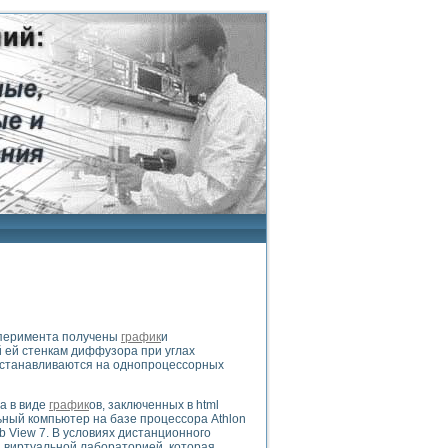
сперимента получены
график
и
 ей стенкам диффузора при углах
устанавливаются на однопроцессорных
а в виде
график
ов, заключенных в html
ный компьютер на базе процессора Athlon
b View 7. В условиях дистанционного
 виртуальной лабораторией, которая