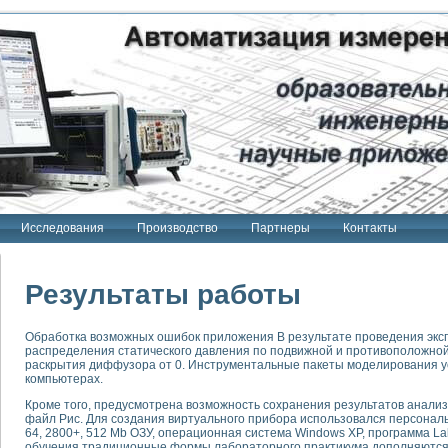
Исследования
Производство
Партнеры
Контакты
Результаты работы
Обработка возможных ошибок приложения В результате проведения эк
распределения статического давления по подвижной и противоположной
тенд "Сигнал-USB"
раскрытия диффузора от 0. Инструментальные пакеты моделирования 
 терапии Интроскан
компьютерах.
Кроме того, предусмотрена возможность сохранения результатов анализ
ерительная система
файл Рис. Для создания виртуального прибора использовался персональ
Сигнал-USB"
64, 2800+, 512 Mb ОЗУ, операционная система Windows ХР, программа La
обучения традиционные формы лабораторного практикума дополняются
товой терапии серии СКАН