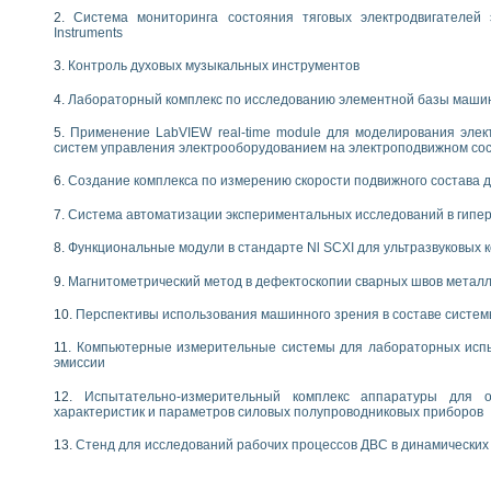
 выпадения осадка в реальном времени
Система мониторинга состояния тяговых электродвигателей э
Instruments
лы цвета модели CIE L*a*b с использованием LabVIEW
льтамперных характеристик солнечных элементов и модулей
Контроль духовых музыкальных инструментов
еометрического анализа в медицинской эндоскопии
Лабораторный комплекс по исследованию элементной базы маши
билизации
ощью программно - аппаратного комплекса NI - Motion
Применение LabVIEW real-time module для моделирования элек
плывающих газовых пузырьков по данным эхолокационного зондирования с 
систем управления электрооборудованием на электроподвижном со
онным тиристорным электроприводом
Создание комплекса по измерению скорости подвижного состава 
AL INSTRUMENTS для автоматизации процесса очистки сточных вод в мемб
Система автоматизации экспериментальных исследований в гипер
нного стенда для исследования плазменных процессов синтеза нанопорошко
рентгеновской диагностики плазмы
Функциональные модули в стандарте Nl SCXI для ультразвуковых
электронные дифракционные датчики малых перемещений и колебаний
Магнитометрический метод в дефектоскопии сварных швов метал
электрических свойств сегнетоэлектриков методом тепловых шумов
ждения и развития дефектов в растущем монокристалле карбида кремния на
Перспективы использования машинного зрения в составе систе
й импедансный томограф на базе платы сбора данных PCI 6052E
Компьютерные измерительные системы для лабораторных испы
характеризации механических свойств материалов в наношкале
эмиссии
овании металлообрабатывающих станков
Испытательно-измерительный комплекс аппаратуры для о
характеристик и параметров силовых полупроводниковых приборов
ких процессов получения дисперсных продуктов на основе виртуальных при
ческого зрения для контроля образцов
Стенд для исследований рабочих процессов ДВС в динамических
ных переходных процессов при коротких замыканиях в узлах электрических н
зработке обучающих информационных систем и тренажеров для персонала 