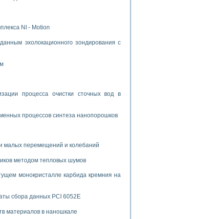
лекса NI - Motion
данным эхолокационного зондирования с
ом
ации процесса очистки сточных вод в
зменных процессов синтеза нанопорошков
и малых перемещений и колебаний
риков методом тепловых шумов
тущем монокристалле карбида кремния на
аты сбора данных PCI 6052E
тв материалов в наношкале