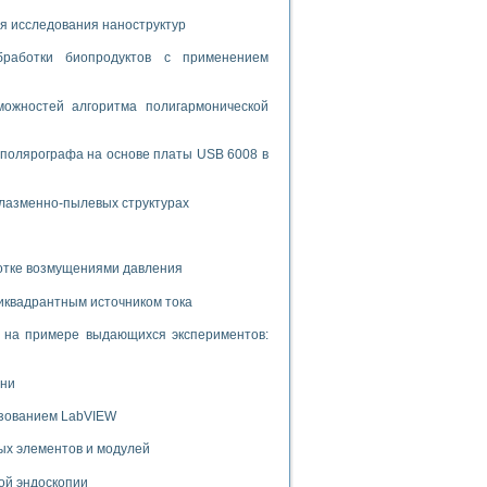
ламп
я исследования наноструктур
бработки биопродуктов с применением
мерения температуры» в среде LabVIEW
ожностей алгоритма полигармонической
в Нижегородском госуниверситете им. Н.И. Лобачевского
ых систем моделирования
 полярографа на основе платы USB 6008 в
й среде
плазменно-пылевых структурах
ботке возмущениями давления
и информатики
го образовательного проекта РУДН
иквадрантным источником тока
и на примере выдающихся экспериментов:
ени
ьзованием LabVIEW
ых элементов и модулей
ой эндоскопии