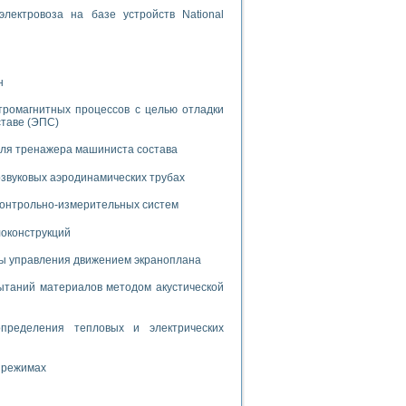
лектровоза на базе устройств National
н
тромагнитных процессов с целью отладки
применением технологии виртуальных приборов
ставе (ЭПС)
для тренажера машиниста состава
ранном биореакторе
звуковых аэродинамических трубах
в
 контрольно-измерительных систем
локонструкций
 основе акустической эмиссии и лазерной интерферометрии
мы управления движением экраноплана
таний материалов методом акустической
пределения тепловых и электрических
боров
 режимах
агрузок
химических предприятий