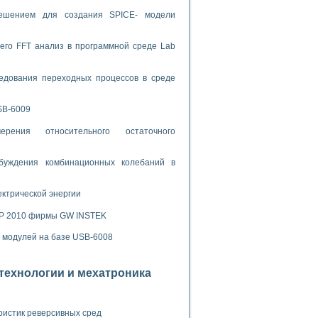
решением для создания SPICE- модели
спользованием графической среды программирования LabVIEW
его FFT анализ в программной среде Lab
 устройства по интерфейсу RS232
едования переходных процессов в среде
SB-6009
орного практикума
рения относительного остаточного
буждения комбинационных колебаний в
ческих монокристаллов
ектрической энергии
SP 2010 фирмы GW INSTEK
лы»
х модулей на базе USB-6008
экстраполяции
отехнологии и мехатроника
тв управления»
ристик реверсивных сред