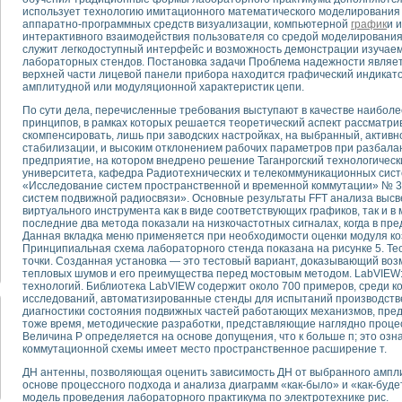
использует технологию имитационного математического моделирования
аппаратно-программных средств визуализации, компьютерной
график
и 
тика, тензометрия и т.п.)
интерактивного взаимодействия пользователя со средой моделировани
служит легкодоступный интерфейс и возможность демонстрации изучае
а измерения параметров дизельных двигателей типа В-46
лабораторных стендов. Постановка задачи Проблема надежности являетс
ия тяговых электродвигателей электровоза на базе устройств National Instr
верхней части лицевой панели прибора находится графический индика
ных инструментов
амплитудной или модуляционной характеристик цепи.
исследованию элементной базы машин
По сути дела, перечисленные требования выступают в качестве наиболе
me module для моделирования электромагнитных процессов с целью отладки
принципов, в рамках которых решается теоретический аспект рассматр
скомпенсировать, лишь при заводских настройках, на выбранный, актив
рению скорости подвижного состава для тренажера машиниста состава
стабилизации, и высоким отклонением рабочих параметров при разбала
ериментальных исследований в гиперзвуковых аэродинамических трубах
предприятие, на котором внедрено решение Таганрогский технологичес
андарте Nl SCXI для ультразвуковых контрольно-измерительных систем
университета, кафедра Радиотехнических и телекоммуникационных сист
«Исследование систем пространственной и временной коммутации» № 3
в дефектоскопии сварных швов металлоконструкций
систем подвижной радиосвязи». Основные результаты FFT анализа высв
 машинного зрения в составе системы управления движением экраноплана
виртуального инструмента как в виде соответствующих графиков, так и 
е системы для лабораторных испытаний материалов методом акустической
последние два метода показали на низкочастотных сигналах, когда в пр
Данная вкладка меню применяется при необходимости оценки модуля к
й комплекс аппаратуры для определения тепловых и электрических характе
Принципиальная схема лабораторного стенда показана на рисунке 5. Те
очих процессов ДВС в динамических режимах
точки. Созданная установка — это тестовый вариант, доказывающий во
никации
тепловых шумов и его преимущества перед мостовым методом. LabVIEW:
технологий. Библиотека LabVIEW содержит около 700 примеров, среди 
иний систем передачи данных
исследований, автоматизированные стенды для испытаний производств
плекс для исследования АЧХ и ФЧХ активных фильтров
диагностики состояния подвижных частей работающих механизмов, пред
стенд для исследования параметров двухполюсников резонансным методом
тоже время, методические разработки, представляющие наглядно проце
Величина Р определяется на основе допущения, что к больше п; это озна
тров операционных усилителей с применением аппаратно-программных ср
коммутационной схемы имеет место пространственное расширение т.
тель на основе цифровой обработки выборок мгновенных значений
ДН антенны, позволяющая оценить зависимость ДН от выбранного ампли
ния выравнивания электрических каналов
основе процессного подхода и анализа диаграмм «как-было» и «как-бу
ния компенсации эхо-сигналов
модель проведения лабораторного практикума по электротехнике рис.