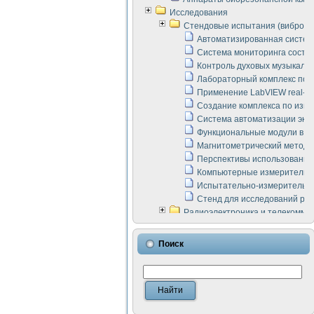
Исследования
Стендовые испытания (виброакус
Автоматизированная систем
Система мониторинга состоян
Контроль духовых музыкаль
Лабораторный комплекс по 
Применение LabVIEW real-ti
Создание комплекса по изме
Система автоматизации эксп
Функциональные модули в ст
Магнитометрический метод 
Перспективы использования
Компьютерные измерительны
Испытательно-измерительны
Стенд для исследований раб
Радиоэлектроника и телекомму
LabVIEW в расчетах радиол
Аппаратно-программный ком
Поиск
Виртуальный лабораторный 
Измерение шумовых параме
Измерительный преобразова
Инструменты для исследова
Инструменты для исследова