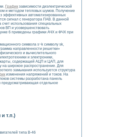
ого осциллографа и исследования методов расширения его полосы пропуска
ми.
График
зависимости диэлектрической
рений
дом и методом тепловых шумов. Получение
життера
ез эффективных автоматизированных
ся сигнал с генератора ПАВ. В данной
боратории средствами LabVIEW
а счет использования специальных
ого сигнала
ров ВП и усовершенствовать
IEW 7.1
унке 6 приведены графики АЧХ и ФЧХ при
abVIEW
мационного символа s~k символу sk,
иаграмма направленности решетки»
ния (RRR) сверхпроводников
 физического и вычислительного
нстве Ван Дер Поля
лектротехники и электроники,
 карты, содержащей АЦП и ЦАП, для
ву на широкое распространение. Для
откого замыкания используется структура
фик
изменения напряжений и токов. На
блоков системы разработана панель
и предусматривающая отдельное
нных информационных технологий и программных средств
страполяции
 в среде LabVIEW
 т.п.)
вигателей типа В-46
амоорганизованная критичность