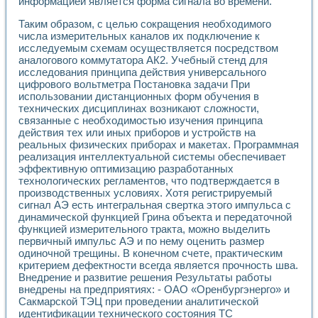
информацией является форма сигнала во времени.
Разработка виртуальных тренажеров путем моделировани
Система блокировок, сигнализации и защиты ускорителя 
Таким образом, с целью сокращения необходимого
Система сбора данных и управления процессом цементир
числа измерительных каналов их подключение к
Управление температурой газовой среды специальной ба
исследуемым схемам осуществляется посредством
Разработка программного обеспечения с использованием
аналогового коммутатора АК2. Учебный стенд для
Использование технологий NATIONAL INSTRUMENTS при ра
исследования принципа действия универсального
Оборудование для промышленной термотрансферной мар
цифрового вольтметра Постановка задачи При
использовании дистанционных форм обучения в
Автоматизация реометрических исследований на базе La
технических дисциплинах возникают сложности,
Применение измерителя иммитанса для исследова¬ния эле
связанные с необходимостью изучения принципа
Исследование электромагнитных переходных процессов при
действия тех или иных приборов и устройств на
Стенд для исследования электрических переходных харак
реальных физических приборах и макетах. Программная
Автоматизация контроля сварных швов на базе техноло
реализация интеллектуальной системы обеспечивает
Измерительный контроль с применением неиндустриальны
эффективную оптимизацию разработанных
Моделирование надежности и эффективности систем упра
технологических регламентов, что подтверждается в
Лабораторные практикумы и учебные стенды
производственных условиях. Хотя регистрируемый
сигнал АЭ есть интегральная свертка этого импульса с
Автоматизация лабораторного стенда по измерению проф
динамической функцией Грина объекта и передаточной
Автоматизированные лабораторные комплексы для вузов,
функцией измерительного тракта, можно выделить
Виртуальный прибор для исследования нелинейных рези
первичный импульс АЭ и по нему оценить размер
Использование виртуальных приборов в процесе изучения
одиночной трещины. В конечном счете, практическим
Использование программ ELECTRONICS WORKBENCH-MULTI
критерием дефектности всегда является прочность шва.
Лабораторный практикум по дисциплине «Цифровые вычис
Внедрение и развитие решения Результаты работы
Лабораторный практикум по ИНС на основе LabVIEW
внедрены на предприятиях: - ОАО «Оренбургэнерго» и
Лабораторный практикум по основам теории коммутации
Сакмарской ТЭЦ при проведении аналитической
Опыт использования NI LabVIEW для создания лабораторн
идентификации технического состояния ТС