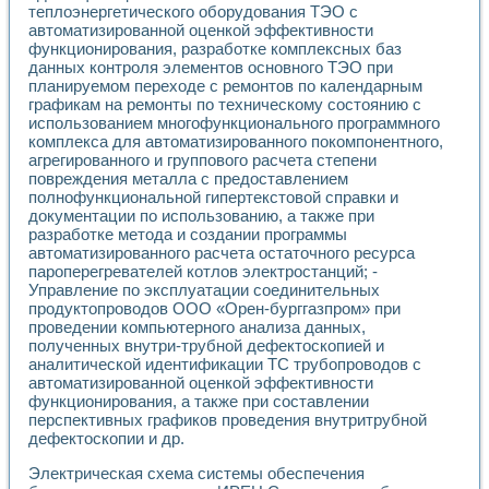
теплоэнергетического оборудования ТЭО с
Применение LabVIEW для исследования течения в расши
автоматизированной оценкой эффективности
Создание виртуальной работы «Изучение магнитных свой
функционирования, разработке комплексных баз
Обратный маятник
данных контроля элементов основного ТЭО при
Устройство для изучения основ интерфейсов обмена по п
планируемом переходе с ремонтов по календарным
Лабораторный практикум: изучение адиабатического расш
графикам на ремонты по техническому состоянию с
Стенд для исследования электрических переходных харак
использованием многофункционального программного
Система статистической обработки результатов измерите
комплекса для автоматизированного покомпонентного,
Автоматизация лазерно-плазменных измерений с помощ
агрегированного и группового расчета степени
повреждения металла с предоставлением
Модельно-измерительный комплекс. Назначение. Состав.
полнофункциональной гипертекстовой справки и
Использование технологий NATIONAL INSTRUMENTS для с
документации по использованию, а также при
Учебный практикум "Спектральный и корреляционный ана
разработке метода и создании программы
Учебный стенд для исследования принципа действия унив
автоматизированного расчета остаточного ресурса
Оборудование и программное обеспечение учебных лабор
пароперегревателей котлов электростанций; -
Виртуальный лабораторный практикум для изучения техн
Управление по эксплуатации соединительных
Управление роботом ТУР-10 средствами LabVIEW
продуктопроводов ООО «Орен-бурггазпром» при
Аппаратно-программный комплекс для исследования АЧХ 
проведении компьютерного анализа данных,
Автоматизированный дистанционный лабораторный практи
полученных внутри-трубной дефектоскопией и
аналитической идентификации ТС трубопроводов с
Исследование возможности реставрации одномерных сигн
автоматизированной оценкой эффективности
Использование технологий NATIONAL INSTRUMENTS в оп
функционирования, а также при составлении
Разработка модификаций алгоритма полигармонической э
перспективных графиков проведения внутритрубной
Учебный стенд для исследования принципа действия унив
дефектоскопии и др.
Виртуальная система поддержки принимаемых решений в
Преемственность дисциплин «Моделирование систем» и «
Электрическая схема системы обеспечения