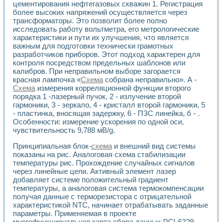
цементирования нефтегазовых скважин 1. Регистрация
более высоких напряжений осуществляется через
трансформаторы. Это позволит более полно
исследовать работу вольтметра, его метрологические
характеристики и пути их улучшения, что является
важным для подготовки технически грамотных
разработчиков приборов. Этот подход характерен для
контроля посредством предельных шаблонов или
калибров. При неправильном выборе загорается
красная лампочка «
Схема
собрана неправильно». А -
Схема
измерения корреляционной функции второго
порядка 1 -лазерный пучок, 2 - излучение второй
гармоники, 3 - зеркало, 4 - кристалл второй гармоники, 5
- пластинка, вносящая задержку, 6 - ПЗС линейка, б - .
Особенности: измерение ускорения по одной оси,
чувствительность 9,788 мВ/g.
Принципиальная блок-
схема
и внешний вид системы
показаны на рис. Аналоговая схема стабилизации
температуры рис. Прохождение случайных сигналов
через линейные цепи. Активный элемент лазер
добавляет системе положительный градиент
температуры, а аналоговая система термокомпенсации
получая данные с терморезистора с отрицательной
характеристикой NTC, начинает отрабатывать заданные
параметры. Применяемая в проекте
многофункциональная карта сбора данных PCI-6229 -