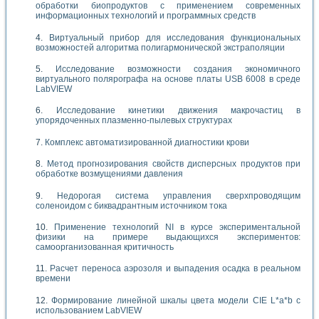
обработки биопродуктов с применением современных
информационных технологий и программных средств
Виртуальный прибор для исследования функциональных
возможностей алгоритма полигармонической экстраполяции
Исследование возможности создания экономичного
виртуального полярографа на основе платы USB 6008 в среде
LabVIEW
Исследование кинетики движения макрочастиц в
упорядоченных плазменно-пылевых структурах
Комплекс автоматизированной диагностики крови
Метод прогнозирования свойств дисперсных продуктов при
обработке возмущениями давления
Недорогая система управления сверхпроводящим
соленоидом с биквадрантным источником тока
Применение технологий NI в курсе экспериментальной
физики на примере выдающихся экспериментов:
самоорганизованная критичность
Расчет переноса аэрозоля и выпадения осадка в реальном
времени
Формирование линейной шкалы цвета модели CIE L*a*b с
использованием LabVIEW