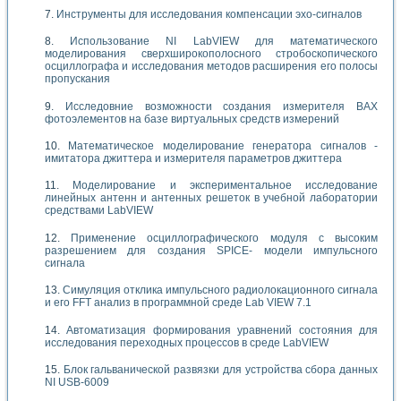
Инструменты для исследования компенсации эхо-сигналов
Использование NI LabVIEW для математического
моделирования сверхширокополосного стробоскопического
осциллографа и исследования методов расширения его полосы
пропускания
Исследовние возможности создания измерителя ВАХ
фотоэлементов на базе виртуальных средств измерений
Математическое моделирование генератора сигналов -
имитатора джиттера и измерителя параметров джиттера
Моделирование и экспериментальное исследование
линейных антенн и антенных решеток в учебной лаборатории
средствами LabVIEW
Применение осциллографического модуля с высоким
разрешением для создания SPICE- модели импульсного
сигнала
Симуляция отклика импульсного радиолокационного сигнала
и его FFT анализ в программной среде Lab VIEW 7.1
Автоматизация формирования уравнений состояния для
исследования переходных процессов в среде LabVIEW
Блок гальванической развязки для устройства сбора данных
NI USB-6009