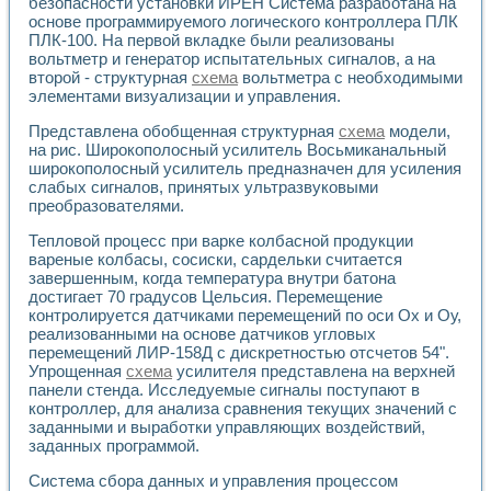
Универсальный стенд для исследования электрических ха
безопасности установки ИРЕН Система разработана на
основе программируемого логического контроллера ПЛК
Лабораторные практикумы по информационно-измерител
ПЛК-100. На первой вкладке были реализованы
Виртуальный измеритель частотных характеристик на осн
вольтметр и генератор испытательных сигналов, а на
Лабораторный практикум по основам теории Коммутации
второй - структурная
схема
вольтметра с необходимыми
Разработка виртуальной лабораторной работы «Имитаци
элементами визуализации и управления.
Виртуальные практикумы по электротехнике в среде LabV
Из опыта внедрения в рамках национального проекта «Об
Представлена обобщенная структурная
схема
модели,
Исследование эффективности решателей обыкновенных 
на рис. Широкополосный усилитель Восьмиканальный
Опыт разработки LabVIEW лабораторных практикумов н
широкополосный усилитель предназначен для усиления
слабых сигналов, принятых ультразвуковыми
Проблемы повышения качества образования и подготовки
преобразователями.
Развитие LabVIEW лабораторного практикума по электр
Разработка виртуальной лаборатории по электротехнике 
Тепловой процесс при варке колбасной продукции
Усовершенствованные алгоритмы частотного анализа для
вареные колбасы, сосиски, сардельки считается
Об опыте работы учебного центра «Технологии NATIONAL
завершенным, когда температура внутри батона
Технологии NI в магистерской программе «Прикладная фи
достигает 70 градусов Цельсия. Перемещение
Система диагностики двигателей постоянного тока
контролируется датчиками перемещений по оси Ох и Оу,
реализованными на основе датчиков угловых
Автоматизированный стенд формирования электромагнитн
перемещений ЛИР-158Д с дискретностью отсчетов 54".
Лабораторный практикум по курсу ИИС на базе оборудов
Упрощенная
схема
усилителя представлена на верхней
Партнеры
панели стенда. Исследуемые сигналы поступают в
Академические и отраслевые институты
контроллер, для анализа сравнения текущих значений с
Учебные заведения
заданными и выработки управляющих воздействий,
Бизнес
заданных программой.
Контакты
Система сбора данных и управления процессом