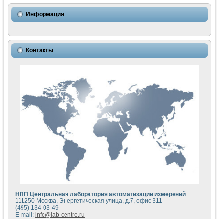
Использование NI LabVIEW для математического моделир
Исследовние возможности создания измерителя ВАХ фото
Информация
Математическое моделирование генератора сигналов - и
Моделирование и экспериментальное исследование линей
Применение осциллографического модуля с высоким разр
Симуляция отклика импульсного радиолокационного сигнал
Контакты
Автоматизация формирования уравнений состояния для и
Блок гальванической развязки для устройства сбора данн
Разработка автоматизированного стенда для измерения о
Применение среды LabVIEW для построения картины возб
Портативная система для определения показателей качес
Использование LabVIEW для управления источником пит
Устройство для снятия вольт-амперных характеристик со
Передовые научные технологии: нано-, фемто-, биотехнологи
Автоматизированная установка по измерению временных 
Автоматизированный лабораторный комплекс на базе Lab
Визуализация моделирования и оптимизации тепловой об
Виртуальный прибор для исследования функциональных в
Исследование возможности создания экономичного виртуа
Исследование кинетики движения макрочастиц в упорядо
Комплекс автоматизированной диагностики крови
НПП Центральная лаборатория автоматизации измерений
Метод прогнозирования свойств дисперсных продуктов п
111250 Москва, Энергетическая улица, д.7, офис 311
Недорогая система управления сверхпроводящим соленои
(495) 134-03-49
E-mail:
info@lab-centre.ru
Применение технологий NI в курсе экспериментальной фи