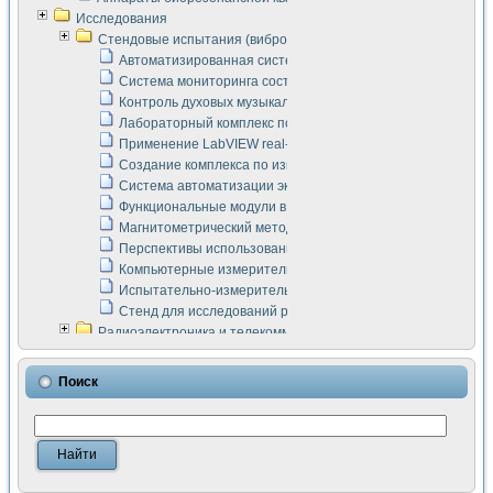
Исследования
Стендовые испытания (виброакустика, тензометрия и т.п.)
Автоматизированная система измерения параметров дизе
Система мониторинга состояния тяговых электродвигателей
Контроль духовых музыкальных инструментов
Лабораторный комплекс по исследованию элементной ба
Применение LabVIEW real-time module для моделирования
Создание комплекса по измерению скорости подвижного с
Система автоматизации экспериментальных исследований 
Функциональные модули в стандарте Nl SCXI для ультраз
Магнитометрический метод в дефектоскопии сварных шво
Перспективы использования машинного зрения в составе
Компьютерные измерительные системы для лабораторных
Испытательно-измерительный комплекс аппаратуры для о
Стенд для исследований рабочих процессов ДВС в динам
Радиоэлектроника и телекоммуникации
LabVIEW в расчетах радиолиний систем передачи данных
Аппаратно-программный комплекс для исследования АЧХ 
Поиск
Виртуальный лабораторный стенд для исследования пар
Измерение шумовых параметров операционных усилител
Измерительный преобразователь на основе цифровой обр
Инструменты для исследования выравнивания электричес
Инструменты для исследования компенсации эхо-сигнало