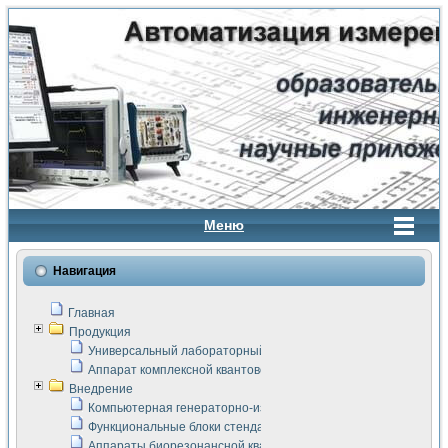
Меню
Навигация
Главная
Продукция
Универсальный лабораторный стенд "Сигнал-USB"
Аппарат комплексной квантовой терапии Интроскан
Внедрение
Компьютерная генераторно-измерительная система
Функциональные блоки стенда "Сигнал-USB"
Аппараты биорезонансной квантовой терапии серии СКАН