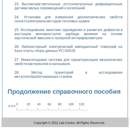
Высокочувствительные оптоэлектронные дифракционные
датчики малых перемещений и колебаний
Установка для измерения диэлектрических свойств
сегнетоэлектриков методом тепловых шумов
Исследование кинетики зарождения и развития дефектов в
растущем монокристалле карбида кремния на основе
акустической эмиссии и лазерной интерферометрии
Лабораторный электрический импедансный томограф на
базе платы сбора данных PCI 6052E
Микрозондовая система для характеризации механических
свойств материалов в наношкале
Метод траекторий в исследовании
металлообрабатывающих станков
Продолжение справочного пособия
0
20
40
60
80
100
120
>>>
!
.
.
.
.
.
.
.
.
.
.
.
.
.
.
.
.
.
.
.
!
.
.
.
.
.
.
.
.
.
.
.
.
.
.
.
.
.
.
.
!
.
.
.
.
.
.
.
.
.
.
.
.
.
.
.
.
.
.
.
!
.
.
.
.
.
.
.
.
.
.
.
.
.
.
.
.
.
.
.
!
.
.
.
.
.
.
.
.
.
.
.
.
.
.
.
.
.
.
.
!
.
.
.
.
.
.
.
.
.
.
.
.
.
.
.
.
.
.
.
!
.
.
.
.
.
.
.
.
.
.
.
.
.
.
.
.
.
.
.
Copyright © 2011 Lab-Centre. All Rights Reserved.