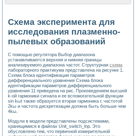
Расчет переноса аэрозоля и выпадения осадка в реально
Формирование линейной шкалы цвета модели CIE L*a*b с
Установка для измерения вольтамперных характеристик с
Схема эксперимента для
Применение NI VISION для геометрического анализа в ме
Система температурной стабилизации
исследования плазменно-
Управление движением с помощью программно - аппаратног
пылевых образований
Определение параметров всплывающих газовых пузырьков
Система управления асинхронным тиристорным электроп
Лазерный профилометр
С помощью регулятора Выбор диапазона
Применение средств NATIONAL INSTRUMENTS для автомат
устанавливаются верхняя и нижняя границы
Разработка автоматизированного стенда для исследован
анализируемого диапазона частот. Структурная
схема
Автоматизированный стенд рентгеновской диагностики п
лабораторного практикума представлена на рисунке 1.
Высокочувствительные оптоэлектронные дифракционные 
Схема блока идентификации параметров
Установка для измерения диэлектрических свойств сегне
дифференциального уравнения Схема блока
Исследование кинетики зарождения и развития дефектов 
идентификации параметров дифференциального
уравнения 11 приведена на рис. Произведением высшей
Лабораторный электрический импедансный томограф на б
k-ой гармоники сигнала и ее вспомогательной функции
Микрозондовая система для характеризации механических
sin kωt также образуется вторая гармоника с частотой
Метод траекторий в исследовании металлообрабатывающ
2kω и частота дискретизации должна быть больше чем
Промышленная автоматизация
4kω.
Автоматизация технологических процессов получения дис
Использование систем технического зрения для контроля
Модули в модели представлены подсистемами,
Исследование электромагнитных переходных процессов при
хранящимися в файлах Unit_switch_lnp. Это
обусловлено тем, что первичной измерительной
Применение LabVIEW при разработке обучающих информа