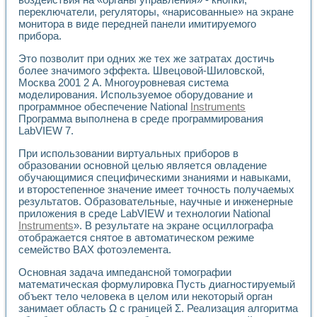
переключатели, регуляторы, «нарисованные» на экране
монитора в виде передней панели имитируемого
прибора.
Это позволит при одних же тех же затратах достичь
более значимого эффекта. Швецовой-Шиловской,
Москва 2001 2 А. Многоуровневая система
моделирования. Используемое оборудование и
программное обеспечение National
Instruments
Программа выполнена в среде программирования
LabVIEW 7.
При использовании виртуальных приборов в
образовании основной целью является овладение
обучающимися специфическими знаниями и навыками,
и второстепенное значение имеет точность получаемых
результатов. Образовательные, научные и инженерные
приложения в среде LabVIEW и технологии National
Instruments
». В результате на экране осциллографа
отображается снятое в автоматическом режиме
семейство ВАХ фотоэлемента.
Основная задача импедансной томографии
математическая формулировка Пусть диагностируемый
объект тело человека в целом или некоторый орган
занимает область Ω с границей Σ. Реализация алгоритма