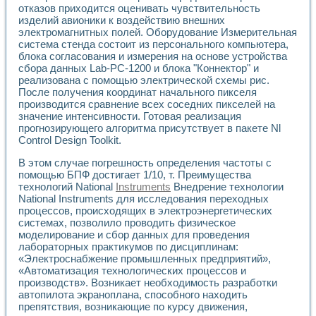
отказов приходится оценивать чувствительность
изделий авионики к воздействию внешних
электромагнитных полей. Оборудование Измерительная
система стенда состоит из персонального компьютера,
блока согласования и измерения на основе устройства
сбора данных Lab-PC-1200 и блока "Коннектор" и
реализована с помощью электрической схемы рис.
После получения координат начального пикселя
производится сравнение всех соседних пикселей на
значение интенсивности. Готовая реализация
прогнозирующего алгоритма присутствует в пакете Nl
Control Design Toolkit.
В этом случае погрешность определения частоты с
помощью БПФ достигает 1/10, т. Преимущества
технологий National
Instruments
Внедрение технологии
National Instruments для исследования переходных
процессов, происходящих в электроэнергетических
системах, позволило проводить физическое
моделирование и сбор данных для проведения
лабораторных практикумов по дисциплинам:
«Электроснабжение промышленных предприятий»,
«Автоматизация технологических процессов и
производств». Возникает необходимость разработки
автопилота экраноплана, способного находить
препятствия, возникающие по курсу движения,