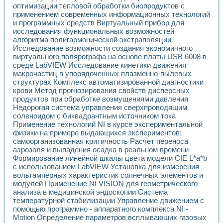
Универсальный стенд для исследования электрических ха
оптимизации тепловой обработки биопродуктов с
Лабораторные практикумы по информационно-измерител
применением современных информационных технологий
Виртуальный измеритель частотных характеристик на осн
и программных средств Виртуальный прибор для
Лабораторный практикум по основам теории Коммутации
исследования функциональных возможностей
Разработка виртуальной лабораторной работы «Имитаци
алгоритма полигармонической экстраполяции
Виртуальные практикумы по электротехнике в среде LabV
Исследование возможности создания экономичного
виртуального полярографа на основе платы USB 6008 в
Из опыта внедрения в рамках национального проекта «Об
среде LabVIEW Исследование кинетики движения
Исследование эффективности решателей обыкновенных 
макрочастиц в упорядоченных плазменно-пылевых
Опыт разработки LabVIEW лабораторных практикумов н
структурах Комплекс автоматизированной диагностики
Проблемы повышения качества образования и подготовки
крови Метод прогнозирования свойств дисперсных
Развитие LabVIEW лабораторного практикума по электр
продуктов при обработке возмущениями давления
Разработка виртуальной лаборатории по электротехнике 
Недорогая система управления сверхпроводящим
Усовершенствованные алгоритмы частотного анализа для
соленоидом с биквадрантным источником тока
Об опыте работы учебного центра «Технологии NATIONAL
Применение технологий NI в курсе экспериментальной
физики на примере выдающихся экспериментов:
Технологии NI в магистерской программе «Прикладная фи
самоорганизованная критичность Расчет переноса
Система диагностики двигателей постоянного тока
аэрозоля и выпадения осадка в реальном времени
Автоматизированный стенд формирования электромагнитн
Формирование линейной шкалы цвета модели CIE L*a*b
Лабораторный практикум по курсу ИИС на базе оборудов
с использованием LabVIEW Установка для измерения
Партнеры
вольтамперных характеристик солнечных элементов и
Академические и отраслевые институты
модулей Применение NI VISION для геометрического
Учебные заведения
анализа в медицинской эндоскопии Система
Бизнес
температурной стабилизации Управление движением с
Контакты
помощью программно - аппаратного комплекса NI -
Motion Определение параметров всплывающих газовых