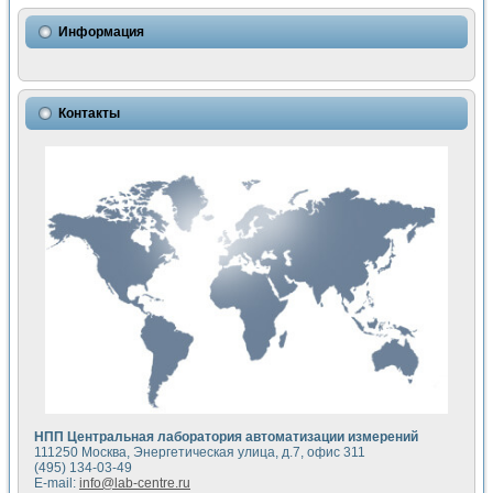
Использование NI LabVIEW для математического моделир
Исследовние возможности создания измерителя ВАХ фото
Информация
Математическое моделирование генератора сигналов - и
Моделирование и экспериментальное исследование линей
Применение осциллографического модуля с высоким разр
Симуляция отклика импульсного радиолокационного сигнал
Контакты
Автоматизация формирования уравнений состояния для и
Блок гальванической развязки для устройства сбора данн
Разработка автоматизированного стенда для измерения о
Применение среды LabVIEW для построения картины возб
Портативная система для определения показателей качес
Использование LabVIEW для управления источником пит
Устройство для снятия вольт-амперных характеристик со
Передовые научные технологии: нано-, фемто-, биотехнологи
Автоматизированная установка по измерению временных 
Автоматизированный лабораторный комплекс на базе Lab
Визуализация моделирования и оптимизации тепловой об
Виртуальный прибор для исследования функциональных в
Исследование возможности создания экономичного виртуа
Исследование кинетики движения макрочастиц в упорядо
Комплекс автоматизированной диагностики крови
НПП Центральная лаборатория автоматизации измерений
Метод прогнозирования свойств дисперсных продуктов п
111250 Москва, Энергетическая улица, д.7, офис 311
Недорогая система управления сверхпроводящим соленои
(495) 134-03-49
E-mail:
info@lab-centre.ru
Применение технологий NI в курсе экспериментальной фи