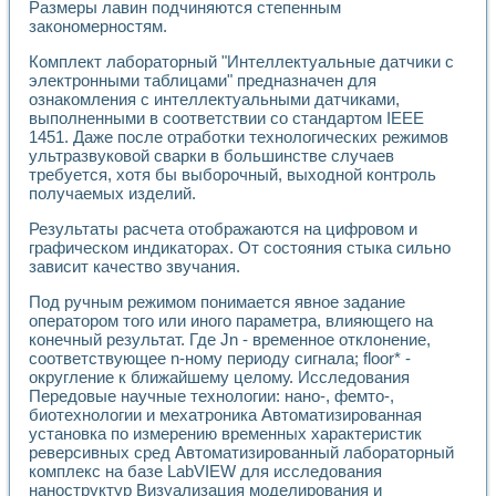
Размеры лавин подчиняются степенным
Применение LabVIEW для исследования течения в расши
закономерностям.
Создание виртуальной работы «Изучение магнитных свой
Обратный маятник
Комплект лабораторный "Интеллектуальные датчики с
Устройство для изучения основ интерфейсов обмена по п
электронными таблицами" предназначен для
Лабораторный практикум: изучение адиабатического расш
ознакомления с интеллектуальными датчиками,
выполненными в соответствии со стандартом IEEE
Стенд для исследования электрических переходных харак
1451. Даже после отработки технологических режимов
Система статистической обработки результатов измерите
ультразвуковой сварки в большинстве случаев
Автоматизация лазерно-плазменных измерений с помощ
требуется, хотя бы выборочный, выходной контроль
Модельно-измерительный комплекс. Назначение. Состав.
получаемых изделий.
Использование технологий NATIONAL INSTRUMENTS для с
Учебный практикум "Спектральный и корреляционный ана
Результаты расчета отображаются на цифровом и
Учебный стенд для исследования принципа действия унив
графическом индикаторах. От состояния стыка сильно
Оборудование и программное обеспечение учебных лабор
зависит качество звучания.
Виртуальный лабораторный практикум для изучения техн
Под ручным режимом понимается явное задание
Управление роботом ТУР-10 средствами LabVIEW
оператором того или иного параметра, влияющего на
Аппаратно-программный комплекс для исследования АЧХ 
конечный результат. Где Jn - временное отклонение,
Автоматизированный дистанционный лабораторный практи
соответствующее n-ному периоду сигнала; floor* -
Исследование возможности реставрации одномерных сигн
округление к ближайшему целому. Исследования
Использование технологий NATIONAL INSTRUMENTS в оп
Передовые научные технологии: нано-, фемто-,
Разработка модификаций алгоритма полигармонической э
биотехнологии и мехатроника Автоматизированная
установка по измерению временных характеристик
Учебный стенд для исследования принципа действия унив
реверсивных сред Автоматизированный лабораторный
Виртуальная система поддержки принимаемых решений в
комплекс на базе LabVIEW для исследования
Преемственность дисциплин «Моделирование систем» и «
наноструктур Визуализация моделирования и