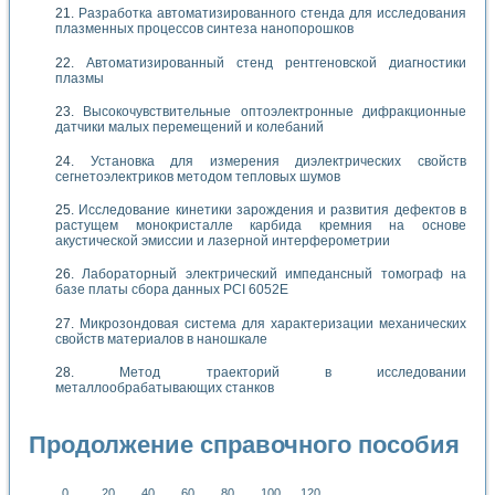
Разработка автоматизированного стенда для исследования
плазменных процессов синтеза нанопорошков
Автоматизированный стенд рентгеновской диагностики
плазмы
Высокочувствительные оптоэлектронные дифракционные
датчики малых перемещений и колебаний
Установка для измерения диэлектрических свойств
сегнетоэлектриков методом тепловых шумов
Исследование кинетики зарождения и развития дефектов в
растущем монокристалле карбида кремния на основе
акустической эмиссии и лазерной интерферометрии
Лабораторный электрический импедансный томограф на
базе платы сбора данных PCI 6052E
Микрозондовая система для характеризации механических
свойств материалов в наношкале
Метод траекторий в исследовании
металлообрабатывающих станков
Продолжение справочного пособия
0
20
40
60
80
100
120