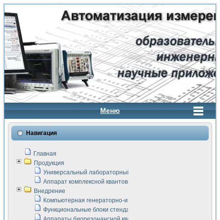
Меню
Навигация
Главная
Продукция
Универсальный лабораторный стенд "Сигнал-USB"
Аппарат комплексной квантовой терапии Интроскан
Внедрение
Компьютерная генераторно-измерительная система
Функциональные блоки стенда "Сигнал-USB"
Аппараты биорезонансной квантовой терапии серии СКАН