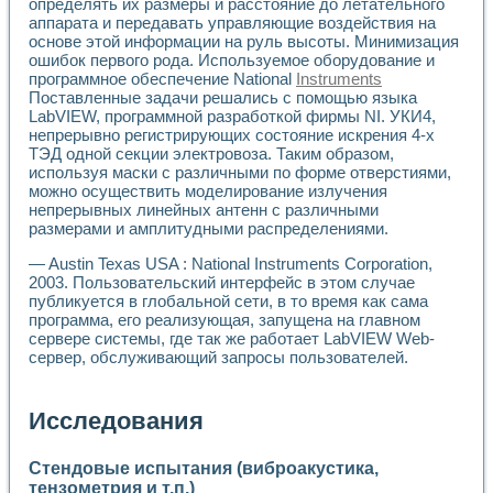
определять их размеры и расстояние до летательного
аппарата и передавать управляющие воздействия на
основе этой информации на руль высоты. Минимизация
ошибок первого рода. Используемое оборудование и
программное обеспечение National
Instruments
Поставленные задачи решались с помощью языка
LabVIEW, программной разработкой фирмы NI. УКИ4,
непрерывно регистрирующих состояние искрения 4-х
ТЭД одной секции электровоза. Таким образом,
используя маски с различными по форме отверстиями,
можно осуществить моделирование излучения
непрерывных линейных антенн с различными
размерами и амплитудными распределениями.
— Austin Texas USA : National Instruments Corporation,
2003. Пользовательский интерфейс в этом случае
публикуется в глобальной сети, в то время как сама
программа, его реализующая, запущена на главном
сервере системы, где так же работает LabVIEW Web-
сервер, обслуживающий запросы пользователей.
Исследования
Стендовые испытания (виброакустика,
тензометрия и т.п.)