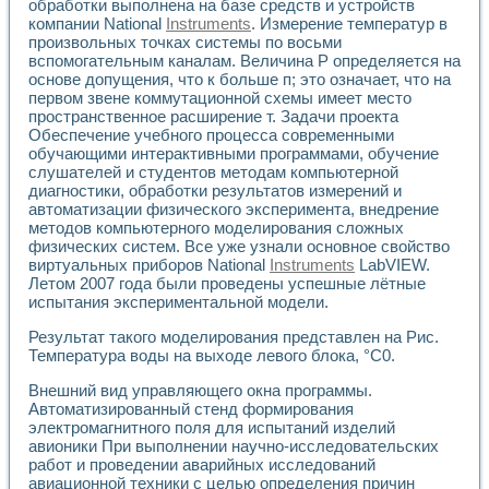
обработки выполнена на базе средств и устройств
компании National
Instruments
. Измерение температур в
произвольных точках системы по восьми
вспомогательным каналам. Величина Р определяется на
основе допущения, что к больше п; это означает, что на
первом звене коммутационной схемы имеет место
пространственное расширение т. Задачи проекта
Обеспечение учебного процесса современными
обучающими интерактивными программами, обучение
слушателей и студентов методам компьютерной
диагностики, обработки результатов измерений и
автоматизации физического эксперимента, внедрение
методов компьютерного моделирования сложных
физических систем. Все уже узнали основное свойство
виртуальных приборов National
Instruments
LabVIEW.
Летом 2007 года были проведены успешные лётные
испытания экспериментальной модели.
Результат такого моделирования представлен на Рис.
Температура воды на выходе левого блока, °С0.
Внешний вид управляющего окна программы.
Автоматизированный стенд формирования
электромагнитного поля для испытаний изделий
авионики При выполнении научно-исследовательских
работ и проведении аварийных исследований
авиационной техники с целью определения причин