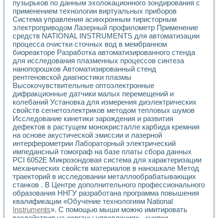
пузырьков по данным эхолокационного зондирования с
применением технологии виртуальных приборов
Система управления асинхронным тиристорным
электроприводом Лазерный профилометр Применение
средств NATIONAL INSTRUMENTS для автоматизации
процесса очистки сточных вод в мембранном
биореакторе Разработка автоматизированного стенда
для исследования плазменных процессов синтеза
нанопорошков Автоматизированный стенд
рентгеновской диагностики плазмы
Высокочувствительные оптоэлектронные
дифракционные датчики малых перемещений и
колебаний Установка для измерения диэлектрических
свойств сегнетоэлектриков методом тепловых шумов
Исследование кинетики зарождения и развития
дефектов в растущем монокристалле карбида кремния
на основе акустической эмиссии и лазерной
интерферометрии Лабораторный электрический
импедансный томограф на базе платы сбора данных
PCI 6052E Микрозондовая система для характеризации
механических свойств материалов в наношкале Метод
траекторий в исследовании металлообрабатывающих
станков . В Центре дополнительного профессионального
образования ННГУ разработана программа повышения
квалификации «Обучение технологиям National
Instruments
». С помощью мыши можно имитировать
воздействия на «органы управления» - кнопки,