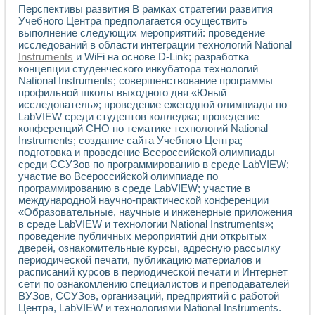
Разработка виртуальных тренажеров путем моделировани
Перспективы развития В рамках стратегии развития
Система блокировок, сигнализации и защиты ускорителя 
Учебного Центра предполагается осуществить
Система сбора данных и управления процессом цементир
выполнение следующих мероприятий: проведение
Управление температурой газовой среды специальной ба
исследований в области интеграции технологий National
Разработка программного обеспечения с использованием
Instruments
и WiFi на основе D-Link; разработка
концепции студенческого инкубатора технологий
Использование технологий NATIONAL INSTRUMENTS при ра
National Instruments; совершенствование программы
Оборудование для промышленной термотрансферной мар
профильной школы выходного дня «Юный
Автоматизация реометрических исследований на базе La
исследователь»; проведение ежегодной олимпиады по
Применение измерителя иммитанса для исследова¬ния эле
LabVIEW среди студентов колледжа; проведение
Исследование электромагнитных переходных процессов при
конференций СНО по тематике технологий National
Стенд для исследования электрических переходных харак
Instruments; создание сайта Учебного Центра;
Автоматизация контроля сварных швов на базе техноло
подготовка и проведение Всероссийской олимпиады
Измерительный контроль с применением неиндустриальны
среди ССУЗов по программированию в среде LabVIEW;
участие во Всероссийской олимпиаде по
Моделирование надежности и эффективности систем упра
программированию в среде LabVIEW; участие в
Лабораторные практикумы и учебные стенды
международной научно-практической конференции
Автоматизация лабораторного стенда по измерению проф
«Образовательные, научные и инженерные приложения
Автоматизированные лабораторные комплексы для вузов,
в среде LabVIEW и технологии National Instruments»;
Виртуальный прибор для исследования нелинейных рези
проведение публичных мероприятий дни открытых
Использование виртуальных приборов в процесе изучения
дверей, ознакомительные курсы, адресную рассылку
Использование программ ELECTRONICS WORKBENCH-MULTI
периодической печати, публикацию материалов и
Лабораторный практикум по дисциплине «Цифровые вычис
расписаний курсов в периодической печати и Интернет
Лабораторный практикум по ИНС на основе LabVIEW
сети по ознакомлению специалистов и преподавателей
ВУЗов, ССУЗов, организаций, предприятий с работой
Лабораторный практикум по основам теории коммутации
Центра, LabVIEW и технологиями National Instruments.
Опыт использования NI LabVIEW для создания лабораторн