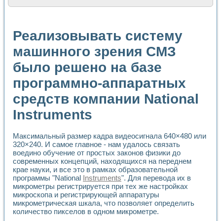
Расчет переноса аэрозоля и выпадения осадка в реально
Формирование линейной шкалы цвета модели CIE L*a*b с
Установка для измерения вольтамперных характеристик с
Реализовывать систему
Применение NI VISION для геометрического анализа в ме
Система температурной стабилизации
машинного зрения СМЗ
Управление движением с помощью программно - аппаратног
было решено на базе
Определение параметров всплывающих газовых пузырьков
Система управления асинхронным тиристорным электроп
программно-аппаратных
Лазерный профилометр
Применение средств NATIONAL INSTRUMENTS для автомат
средств компании National
Разработка автоматизированного стенда для исследован
Автоматизированный стенд рентгеновской диагностики п
Instruments
Высокочувствительные оптоэлектронные дифракционные 
Установка для измерения диэлектрических свойств сегне
Максимальный размер кадра видеосигнала 640×480 или
Исследование кинетики зарождения и развития дефектов 
320×240. И самое главное - нам удалось связать
Лабораторный электрический импедансный томограф на б
воедино обучение от простых законов физики до
Микрозондовая система для характеризации механических
современных концепций, находящихся на переднем
Метод траекторий в исследовании металлообрабатывающ
крае науки, и все это в рамках образовательной
Промышленная автоматизация
программы "National
Instruments
". Для перевода их в
Автоматизация технологических процессов получения дис
микрометры регистрируется при тех же настройках
микроскопа и регистрирующей аппаратуры
Использование систем технического зрения для контроля
микрометрическая шкала, что позволяет определить
Исследование электромагнитных переходных процессов при
количество пикселов в одном микрометре.
Применение LabVIEW при разработке обучающих информа