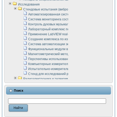
Исследования
Стендовые испытания (виброакустика, тензометрия и т.п.)
Автоматизированная система измерения параметров дизе
Система мониторинга состояния тяговых электродвигателей
Контроль духовых музыкальных инструментов
Лабораторный комплекс по исследованию элементной ба
Применение LabVIEW real-time module для моделирования
Создание комплекса по измерению скорости подвижного с
Система автоматизации экспериментальных исследований 
Функциональные модули в стандарте Nl SCXI для ультраз
Магнитометрический метод в дефектоскопии сварных шво
Перспективы использования машинного зрения в составе
Компьютерные измерительные системы для лабораторных
Испытательно-измерительный комплекс аппаратуры для о
Стенд для исследований рабочих процессов ДВС в динам
Радиоэлектроника и телекоммуникации
LabVIEW в расчетах радиолиний систем передачи данных
Аппаратно-программный комплекс для исследования АЧХ 
Поиск
Виртуальный лабораторный стенд для исследования пар
Измерение шумовых параметров операционных усилител
Измерительный преобразователь на основе цифровой обр
Инструменты для исследования выравнивания электричес
Инструменты для исследования компенсации эхо-сигнало