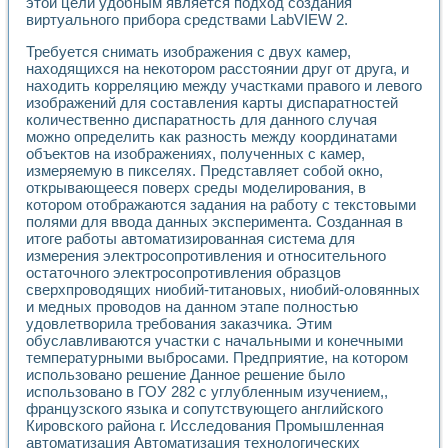
Универсальный стенд для исследования электрических ха
этой цели удобным является подход создания
виртуального прибора средствами LabVIEW 2.
Лабораторные практикумы по информационно-измерител
Виртуальный измеритель частотных характеристик на осн
Требуется снимать изображения с двух камер,
Лабораторный практикум по основам теории Коммутации
находящихся на некотором расстоянии друг от друга, и
Разработка виртуальной лабораторной работы «Имитаци
находить корреляцию между участками правого и левого
Виртуальные практикумы по электротехнике в среде LabV
изображений для составления карты диспаратностей
Из опыта внедрения в рамках национального проекта «Об
количественно диспаратность для данного случая
Исследование эффективности решателей обыкновенных 
можно определить как разность между координатами
Опыт разработки LabVIEW лабораторных практикумов н
объектов на изображениях, полученных с камер,
измеряемую в пикселях. Представляет собой окно,
Проблемы повышения качества образования и подготовки
открывающееся поверх среды моделирования, в
Развитие LabVIEW лабораторного практикума по электр
котором отображаются задания на работу с текстовыми
Разработка виртуальной лаборатории по электротехнике 
полями для ввода данных эксперимента. Созданная в
Усовершенствованные алгоритмы частотного анализа для
итоге работы автоматизированная система для
Об опыте работы учебного центра «Технологии NATIONAL
измерения электросопротивления и относительного
Технологии NI в магистерской программе «Прикладная фи
остаточного электросопротивления образцов
Система диагностики двигателей постоянного тока
сверхпроводящих ниобий-титановых, ниобий-оловянных
Автоматизированный стенд формирования электромагнитн
и медных проводов на данном этапе полностью
удовлетворила требования заказчика. Этим
Лабораторный практикум по курсу ИИС на базе оборудов
обуславливаются участки с начальными и конечными
Партнеры
температурными выбросами. Предприятие, на котором
Академические и отраслевые институты
использовано решение Данное решение было
Учебные заведения
использовано в ГОУ 282 с углубленным изучением,,
Бизнес
французского языка и сопутствующего английского
Контакты
Кировского района г. Исследования Промышленная
автоматизация Автоматизация технологических