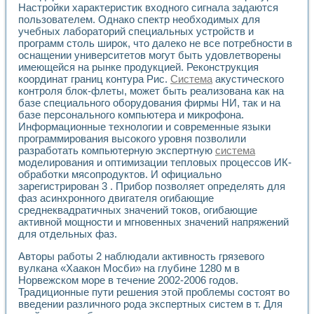
Настройки характеристик входного сигнала задаются
Применение LabVIEW для исследования течения в расши
пользователем. Однако спектр необходимых для
Создание виртуальной работы «Изучение магнитных свой
учебных лабораторий специальных устройств и
Обратный маятник
программ столь широк, что далеко не все потребности в
Устройство для изучения основ интерфейсов обмена по п
оснащении университетов могут быть удовлетворены
Лабораторный практикум: изучение адиабатического расш
имеющейся на рынке продукцией. Реконструкция
Стенд для исследования электрических переходных харак
координат границ контура Рис.
Система
акустического
Система статистической обработки результатов измерите
контроля блок-флеты, может быть реализована как на
Автоматизация лазерно-плазменных измерений с помощ
базе специального оборудования фирмы НИ, так и на
базе персонального компьютера и микрофона.
Модельно-измерительный комплекс. Назначение. Состав.
Информационные технологии и современные языки
Использование технологий NATIONAL INSTRUMENTS для с
программирования высокого уровня позволили
Учебный практикум "Спектральный и корреляционный ана
разработать компьютерную экспертную
система
Учебный стенд для исследования принципа действия унив
моделирования и оптимизации тепловых процессов ИК-
Оборудование и программное обеспечение учебных лабор
обработки мясопродуктов. И официально
Виртуальный лабораторный практикум для изучения техн
зарегистрирован 3 . Прибор позволяет определять для
Управление роботом ТУР-10 средствами LabVIEW
фаз асинхронного двигателя огибающие
Аппаратно-программный комплекс для исследования АЧХ 
среднеквадратичных значений токов, огибающие
Автоматизированный дистанционный лабораторный практи
активной мощности и мгновенных значений напряжений
для отдельных фаз.
Исследование возможности реставрации одномерных сигн
Использование технологий NATIONAL INSTRUMENTS в оп
Авторы работы 2 наблюдали активность грязевого
Разработка модификаций алгоритма полигармонической э
вулкана «Хаакон Мосби» на глубине 1280 м в
Учебный стенд для исследования принципа действия унив
Норвежском море в течение 2002-2006 годов.
Виртуальная система поддержки принимаемых решений в
Традиционные пути решения этой проблемы состоят во
Преемственность дисциплин «Моделирование систем» и «
введении различного рода экспертных систем в т. Для