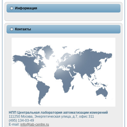
Использование NI LabVIEW для математического моделир
Исследовние возможности создания измерителя ВАХ фото
Информация
Математическое моделирование генератора сигналов - и
Моделирование и экспериментальное исследование линей
Применение осциллографического модуля с высоким разр
Симуляция отклика импульсного радиолокационного сигнал
Контакты
Автоматизация формирования уравнений состояния для и
Блок гальванической развязки для устройства сбора данн
Разработка автоматизированного стенда для измерения о
Применение среды LabVIEW для построения картины возб
Портативная система для определения показателей качес
Использование LabVIEW для управления источником пит
Устройство для снятия вольт-амперных характеристик со
Передовые научные технологии: нано-, фемто-, биотехнологи
Автоматизированная установка по измерению временных 
Автоматизированный лабораторный комплекс на базе Lab
Визуализация моделирования и оптимизации тепловой об
Виртуальный прибор для исследования функциональных в
Исследование возможности создания экономичного виртуа
Исследование кинетики движения макрочастиц в упорядо
Комплекс автоматизированной диагностики крови
НПП Центральная лаборатория автоматизации измерений
Метод прогнозирования свойств дисперсных продуктов п
111250 Москва, Энергетическая улица, д.7, офис 311
Недорогая система управления сверхпроводящим соленои
(495) 134-03-49
E-mail:
info@lab-centre.ru
Применение технологий NI в курсе экспериментальной фи