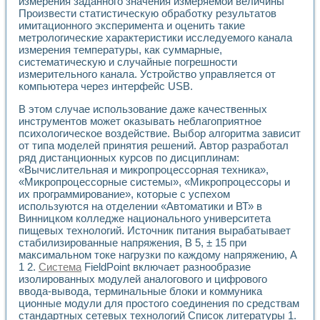
измерения заданного значения измеряемой величины
Разработка виртуальных тренажеров путем моделировани
Произвести статистическую обработку результатов
Система блокировок, сигнализации и защиты ускорителя 
имитационного эксперимента и оценить такие
Система сбора данных и управления процессом цементир
метрологические характеристики исследуемого канала
Управление температурой газовой среды специальной ба
измерения температуры, как суммарные,
Разработка программного обеспечения с использованием
систематическую и случайные погрешности
Использование технологий NATIONAL INSTRUMENTS при ра
измерительного канала. Устройство управляется от
Оборудование для промышленной термотрансферной мар
компьютера через интерфейс USB.
Автоматизация реометрических исследований на базе La
В этом случае использование даже качественных
Применение измерителя иммитанса для исследова¬ния эле
инструментов может оказывать неблагоприятное
Исследование электромагнитных переходных процессов при
психологическое воздействие. Выбор алгоритма зависит
Стенд для исследования электрических переходных харак
от типа моделей принятия решений. Автор разработал
Автоматизация контроля сварных швов на базе техноло
ряд дистанционных курсов по дисциплинам:
Измерительный контроль с применением неиндустриальны
«Вычислительная и микропроцессорная техника»,
Моделирование надежности и эффективности систем упра
«Микропроцессорные системы», «Микропроцессоры и
Лабораторные практикумы и учебные стенды
их программирование», которые с успехом
используются на отделении «Автоматики и ВТ» в
Автоматизация лабораторного стенда по измерению проф
Винницком колледже национального университета
Автоматизированные лабораторные комплексы для вузов,
пищевых технологий. Источник питания вырабатывает
Виртуальный прибор для исследования нелинейных рези
стабилизированные напряжения, В 5, ± 15 при
Использование виртуальных приборов в процесе изучения
максимальном токе нагрузки по каждому напряжению, А
Использование программ ELECTRONICS WORKBENCH-MULTI
1 2.
Система
FieldPoint включает разнообразие
Лабораторный практикум по дисциплине «Цифровые вычис
изолированных модулей аналогового и цифрового
Лабораторный практикум по ИНС на основе LabVIEW
ввода-вывода, терминальные блоки и коммуника
Лабораторный практикум по основам теории коммутации
ционные модули для простого соединения по средствам
Опыт использования NI LabVIEW для создания лабораторн
стандартных сетевых технологий Список литературы 1.