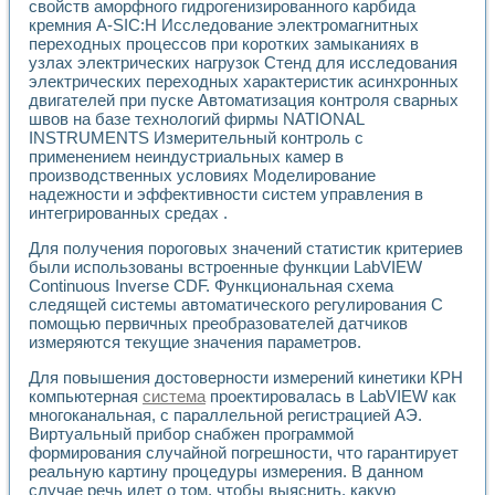
свойств аморфного гидрогенизированного карбида
кремния A-SIC:H Исследование электромагнитных
переходных процессов при коротких замыканиях в
узлах электрических нагрузок Стенд для исследования
электрических переходных характеристик асинхронных
двигателей при пуске Автоматизация контроля сварных
швов на базе технологий фирмы NATIONAL
INSTRUMENTS Измерительный контроль с
применением неиндустриальных камер в
производственных условиях Моделирование
надежности и эффективности систем управления в
интегрированных средах .
Для получения пороговых значений статистик критериев
были использованы встроенные функции LabVIEW
Continuous Inverse CDF. Функциональная схема
следящей системы автоматического регулирования С
помощью первичных преобразователей датчиков
измеряются текущие значения параметров.
Для повышения достоверности измерений кинетики КРН
компьютерная
система
проектировалась в LabVIEW как
многоканальная, с параллельной регистрацией АЭ.
Виртуальный прибор снабжен программой
формирования случайной погрешности, что гарантирует
реальную картину процедуры измерения. В данном
случае речь идет о том, чтобы выяснить, какую