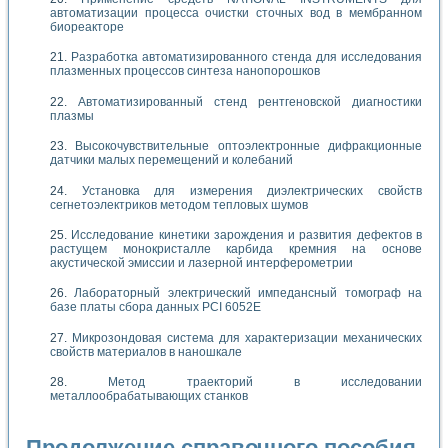
автоматизации процесса очистки сточных вод в мембранном
биореакторе
Разработка автоматизированного стенда для исследования
плазменных процессов синтеза нанопорошков
Автоматизированный стенд рентгеновской диагностики
плазмы
Высокочувствительные оптоэлектронные дифракционные
датчики малых перемещений и колебаний
Установка для измерения диэлектрических свойств
сегнетоэлектриков методом тепловых шумов
Исследование кинетики зарождения и развития дефектов в
растущем монокристалле карбида кремния на основе
акустической эмиссии и лазерной интерферометрии
Лабораторный электрический импедансный томограф на
базе платы сбора данных PCI 6052E
Микрозондовая система для характеризации механических
свойств материалов в наношкале
Метод траекторий в исследовании
металлообрабатывающих станков
Продолжение справочного пособия