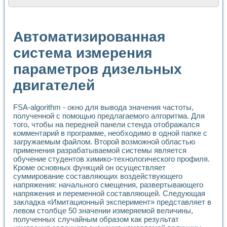
Расчет переноса аэрозоля и выпадения осадка в реально
Формирование линейной шкалы цвета модели CIE L*a*b с
Установка для измерения вольтамперных характеристик с
Автоматизированная
Применение NI VISION для геометрического анализа в ме
Система температурной стабилизации
система измерения
Управление движением с помощью программно - аппаратног
параметров дизельных
Определение параметров всплывающих газовых пузырьков
Система управления асинхронным тиристорным электроп
двигателей
Лазерный профилометр
Применение средств NATIONAL INSTRUMENTS для автомат
Разработка автоматизированного стенда для исследован
FSA-algorithm - окно для вывода значения частоты,
Автоматизированный стенд рентгеновской диагностики п
полученной с помощью предлагаемого алгоритма. Для
Высокочувствительные оптоэлектронные дифракционные 
того, чтобы на передней панели стенда отображался
Установка для измерения диэлектрических свойств сегне
комментарий в программе, необходимо в одной папке с
загружаемым файлом. Второй возможной областью
Исследование кинетики зарождения и развития дефектов 
применения разрабатываемой системы является
Лабораторный электрический импедансный томограф на б
обучение студентов химико-технологического профиля.
Микрозондовая система для характеризации механических
Кроме основных функций он осуществляет
Метод траекторий в исследовании металлообрабатывающ
суммирование составляющих воздействующего
Промышленная автоматизация
напряжения: начального смещения, развертывающего
Автоматизация технологических процессов получения дис
напряжения и переменной составляющей. Следующая
Использование систем технического зрения для контроля
закладка «Имитационный эксперимент» представляет в
Исследование электромагнитных переходных процессов при
левом столбце 50 значении измеряемой величины,
полученных случайным образом как результат
Применение LabVIEW при разработке обучающих информа