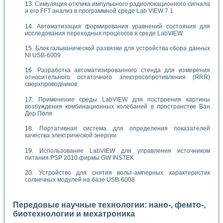
Симуляция отклика импульсного радиолокационного сигнала
и его FFT анализ в программной среде Lab VIEW 7.1
Автоматизация формирования уравнений состояния для
исследования переходных процессов в среде LabVIEW
Блок гальванической развязки для устройства сбора данных
NI USB-6009
Разработка автоматизированного стенда для измерения
относительного остаточного электросопротивления (RRR)
сверхпроводников
Применение среды LabVIEW для построения картины
возбуждения комбинационных колебаний в пространстве Ван
Дер Поля
Портативная система для определения показателей
качества электрической энергии
Использование LabVIEW для управления источником
питания PSP 2010 фирмы GW INSTEK
Устройство для снятия вольт-амперных характеристик
солнечных модулей на базе USB-6008
Передовые научные технологии: нано-, фемто-,
биотехнологии и мехатроника