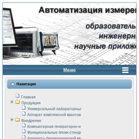
Меню
Навигация
Главная
Продукция
Универсальный лабораторный стенд "Сигнал-USB"
Аппарат комплексной квантовой терапии Интроскан
Внедрение
Компьютерная генераторно-измерительная система
Функциональные блоки стенда "Сигнал-USB"
Аппараты биорезонансной квантовой терапии серии СКАН