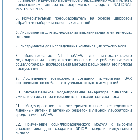
Измерение шумовых параметров операционных усилителей с
применением аппаратно-программных средств NATIONAL
INSTRUMENTS
Измерительный преобразователь на основе цифровой
обработки выборок мгновенных значений
Инструменты для исследования выравнивания электрических
каналов
Инструменты для исследования компенсации эхо-сигналов
Использование NI LabVIEW для математического
моделирования сверхширокополосного стробоскопического
осциллографа и исследования методов расширения его полосы
пропускания
Исследовние возможности создания измерителя ВАХ
фотоэлементов на базе виртуальных средств измерений
Математическое моделирование генератора сигналов -
имитатора джиттера и измерителя параметров джиттера
Моделирование и экспериментальное исследование
линейных антенн и антенных решеток в учебной лаборатории
средствами LabVIEW
Применение осциллографического модуля с высоким
разрешением для создания SPICE- модели импульсного
сигнала