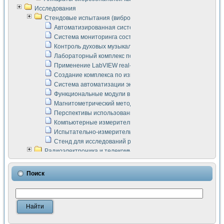
Исследования
Стендовые испытания (виброакустика, тензометрия и т.п.)
Автоматизированная система измерения параметров дизе
Система мониторинга состояния тяговых электродвигателей
Контроль духовых музыкальных инструментов
Лабораторный комплекс по исследованию элементной ба
Применение LabVIEW real-time module для моделирования
Создание комплекса по измерению скорости подвижного с
Система автоматизации экспериментальных исследований 
Функциональные модули в стандарте Nl SCXI для ультраз
Магнитометрический метод в дефектоскопии сварных шво
Перспективы использования машинного зрения в составе
Компьютерные измерительные системы для лабораторных
Испытательно-измерительный комплекс аппаратуры для о
Стенд для исследований рабочих процессов ДВС в динам
Радиоэлектроника и телекоммуникации
LabVIEW в расчетах радиолиний систем передачи данных
Аппаратно-программный комплекс для исследования АЧХ 
Поиск
Виртуальный лабораторный стенд для исследования пар
Измерение шумовых параметров операционных усилител
Измерительный преобразователь на основе цифровой обр
Инструменты для исследования выравнивания электричес
Инструменты для исследования компенсации эхо-сигнало