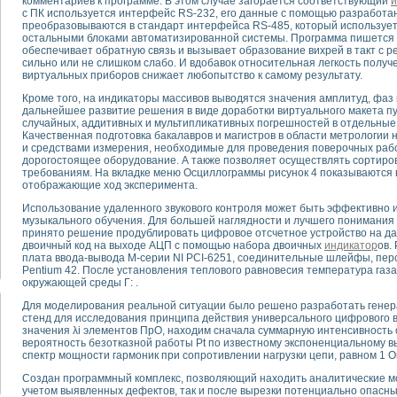
комментариев к программе. В этом случае загорается соответствующий
и
с ПК используется интерфейс RS-232, его данные с помощью разработа
преобразовываются в стандарт интерфейса RS-485, который используе
тика, тензометрия и т.п.)
остальными блоками автоматизированной системы. Программа пишется в 
а измерения параметров дизельных двигателей типа В-46
обеспечивает обратную связь и вызывает образование вихрей в такт с р
сильно или не слишком слабо. И вдобавок относительная легкость полу
ия тяговых электродвигателей электровоза на базе устройств National Instr
виртуальных приборов снижает любопытство к самому результату.
ных инструментов
Кроме того, на индикаторы массивов выводятся значения амплитуд, фаз
исследованию элементной базы машин
дальнейшее развитие решения в виде доработки виртуального макета пу
me module для моделирования электромагнитных процессов с целью отладки
случайных, аддитивных и мультипликативных погрешностей в отдельные 
рению скорости подвижного состава для тренажера машиниста состава
Качественная подготовка бакалавров и магистров в области метрологии
и средствами измерения, необходимые для проведения поверочных работ
ериментальных исследований в гиперзвуковых аэродинамических трубах
дорогостоящее оборудование. А также позволяет осуществлять сортиро
андарте Nl SCXI для ультразвуковых контрольно-измерительных систем
требованиям. На вкладке меню Осциллограммы рисунок 4 показываются
в дефектоскопии сварных швов металлоконструкций
отображающие ход эксперимента.
 машинного зрения в составе системы управления движением экраноплана
Использование удаленного звукового контроля может быть эффективно 
е системы для лабораторных испытаний материалов методом акустической
музыкального обучения. Для большей наглядности и лучшего понимания
принято решение продублировать цифровое отсчетное устройство на дан
й комплекс аппаратуры для определения тепловых и электрических характе
двоичный код на выходе АЦП с помощью набора двоичных
индикатор
ов.
очих процессов ДВС в динамических режимах
плата ввода-вывода М-серии NI PCI-6251, соединительные шлейфы, перс
никации
Pentium 42. После установления теплового равновесия температура газ
окружающей среды Г: .
иний систем передачи данных
плекс для исследования АЧХ и ФЧХ активных фильтров
Для моделирования реальной ситуации было решено разработать генер
стенд для исследования принципа действия универсального цифрового в
стенд для исследования параметров двухполюсников резонансным методом
значения λi элементов ПрО, находим сначала суммарную интенсивность о
тров операционных усилителей с применением аппаратно-программных ср
вероятность безотказной работы Pt по известному экспоненциальному в
тель на основе цифровой обработки выборок мгновенных значений
спектр мощности гармоник при сопротивлении нагрузки цепи, равном 1 О
ния выравнивания электрических каналов
Создан программный комплекс, позволяющий находить аналитические м
ния компенсации эхо-сигналов
учетом выявленных дефектов, так и после вырезки потенциально опасн