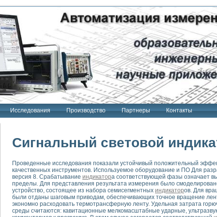
Исследования
Производство
Партнеры
Контакты
Сигнальный световой индика
Проведенные исследования показали устойчивый положительный эффект
качественных инструментов. Используемое оборудование и ПО Для разр
тенд "Сигнал-USB"
версия 8. Срабатывание
индикатор
а соответствующей фазы означает в
 терапии Интроскан
пределы. Для представления результата измерения было смоделирован
устройство, состоящее из набора семисегментных
индикатор
ов. Для вр
были отданы шаговым приводам, обеспечивающих точное вращение лент
ерительная система
экономно расходовать термотрансферную ленту. Удельная затрата горюч
Сигнал-USB"
среды считаются: кавитационные мелкомасштабные ударные, ультразву
товой терапии серии СКАН