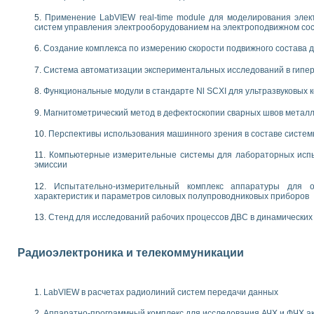
 выпадения осадка в реальном времени
Применение LabVIEW real-time module для моделирования элек
лы цвета модели CIE L*a*b с использованием LabVIEW
систем управления электрооборудованием на электроподвижном со
льтамперных характеристик солнечных элементов и модулей
Создание комплекса по измерению скорости подвижного состава 
еометрического анализа в медицинской эндоскопии
билизации
Система автоматизации экспериментальных исследований в гипер
ощью программно - аппаратного комплекса NI - Motion
плывающих газовых пузырьков по данным эхолокационного зондирования с 
Функциональные модули в стандарте Nl SCXI для ультразвуковых
онным тиристорным электроприводом
Магнитометрический метод в дефектоскопии сварных швов метал
AL INSTRUMENTS для автоматизации процесса очистки сточных вод в мемб
Перспективы использования машинного зрения в составе систе
нного стенда для исследования плазменных процессов синтеза нанопорошко
Компьютерные измерительные системы для лабораторных испы
рентгеновской диагностики плазмы
эмиссии
электронные дифракционные датчики малых перемещений и колебаний
электрических свойств сегнетоэлектриков методом тепловых шумов
Испытательно-измерительный комплекс аппаратуры для о
характеристик и параметров силовых полупроводниковых приборов
ждения и развития дефектов в растущем монокристалле карбида кремния на
й импедансный томограф на базе платы сбора данных PCI 6052E
Стенд для исследований рабочих процессов ДВС в динамических
характеризации механических свойств материалов в наношкале
овании металлообрабатывающих станков
Радиоэлектроника и телекоммуникации
ких процессов получения дисперсных продуктов на основе виртуальных при
ческого зрения для контроля образцов
ных переходных процессов при коротких замыканиях в узлах электрических н
LabVIEW в расчетах радиолиний систем передачи данных
зработке обучающих информационных систем и тренажеров для персонала 
Аппаратно-программный комплекс для исследования АЧХ и ФЧХ а