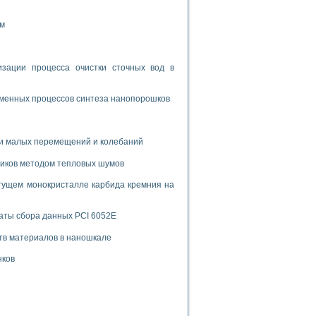
ом
ации процесса очистки сточных вод в
зменных процессов синтеза нанопорошков
и малых перемещений и колебаний
риков методом тепловых шумов
тущем монокристалле карбида кремния на
аты сбора данных PCI 6052E
тв материалов в наношкале
нков