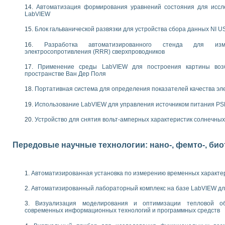
следования течения в расширяющемся канале
Автоматизация формирования уравнений состояния для иссл
LabVIEW
ты «Изучение магнитных свойств ферромагнетиков. Петля гистерезиса» с и
Блок гальванической развязки для устройства сбора данных NI U
нов интерфейсов обмена по протоколам RS232 и GPIB / имитатор оконечного
учение адиабатического расширения газов
Разработка автоматизированного стенда для изме
электросопротивления (RRR) сверхпроводников
ктрических переходных характеристик асинхронных двигателей при пуске
аботки результатов измерительного экспримента
Применение среды LabVIEW для построения картины воз
азменных измерений с помощью LabVIEW
пространстве Ван Дер Поля
мплекс. Назначение. Состав. Возможности
Портативная система для определения показателей качества эл
NATIONAL INSTRUMENTS для создания систем автоматизированного лаборат
альный и корреляционный анализ"
Использование LabVIEW для управления источником питания P
ания принципа действия универсального цифрового вольтметра
Устройство для снятия вольт-амперных характеристик солнечны
е обеспечение учебных лабораторных стендов
практикум для изучения технологии выращивания полупроводниковых и опти
 средствами LabVIEW
Передовые научные технологии: нано-, фемто-, би
плекс для исследования АЧХ и ФЧХ активных фильтров
ционный лабораторный практикум по курсу «радиотехнические цепи и сигна
реставрации одномерных сигналов на основе алгоритма полигармонической 
Автоматизированная установка по измерению временных характе
NATIONAL INSTRUMENTS в операционной системе LINUX
горитма полигармонической экстраполяции в среде LabVIEW
Автоматизированный лабораторный комплекс на базе LabVIEW дл
ания принципа действия универсального цифрового вольтметра
Визуализация моделирования и оптимизации тепловой о
ржки принимаемых решений в среде LabVIEW
современных информационных технологий и программных средств
 «Моделирование систем» и «Автоматизация проектирования систем и средс