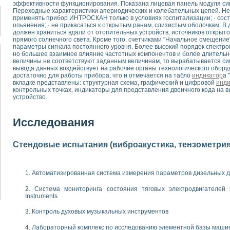
эффективности функционирования. Показана лицевая панель модуля си
для математического моделирования сверхширокополосного стробоскопическ
Переходные характеристики апериодических и колебательных цепей. Не
оздания измерителя ВАХ фотоэлементов на базе виртуальных средств изме
применять прибор ИНТРОСКАН только в условиях госпитализации; · сост
ие генератора сигналов - имитатора джиттера и измерителя параметров д
опьянения; · не прикасаться к открытым ранам, слизистым оболочкам.
должен храниться вдали от отопительных устройств, источников открыто
нтальное исследование линейных антенн и антенных решеток в учебной ла
прямого солнечного света. Кроме того, счетчиками "Начальное смещени
ского модуля с высоким разрешением для создания SPICE- модели импульсн
параметры сигнала постоянного уровня. Более высокий порядок спектр
ого радиолокационного сигнала и его FFT анализ в программной среде Lab V
но большее взаимное влияние частотных компонентов и более длитель
величины не соответствуют заданным величинам, то вырабатывается сигн
я уравнений состояния для исследования переходных процессов в среде L
вывода данных воздействует на рабочие органы технологического обору
ки для устройства сбора данных NI USB-6009
достаточно для работы прибора, что и отмечается на табло
индикатор
а 
ного стенда для измерения относительного остаточного электросопротивле
вкладке представлены: структурная схема, графический и цифровой
инди
контрольных точках, индикаторы для представления двоичного кода на 
для построения картины возбуждения комбинационных колебаний в простра
устройство.
ределения показателей качества электрической энергии
 управления источником питания PSP 2010 фирмы GW INSTEK
Исследования
т-амперных характеристик солнечных модулей на базе USB-6008
 нано-, фемто-, биотехнологии и мехатроника
вка по измерению временных характеристик реверсивных сред
Стендовые испытания (виброакустика, тензометрия и
торный комплекс на базе LabVIEW для исследования наноструктур
я и оптимизации тепловой обработки биопродуктов с применением совреме
следования функциональных возможностей алгоритма полигармонической эк
Автоматизированная система измерения параметров дизельных д
оздания экономичного виртуального полярографа на основе платы USB 6008
Система мониторинга состояния тяговых электродвигателей э
жения макрочастиц в упорядоченных плазменно-пылевых структурах
Instruments
й диагностики крови
йств дисперсных продуктов при обработке возмущениями давления
Контроль духовых музыкальных инструментов
ния сверхпроводящим соленоидом с биквадрантным источником тока
Лабораторный комплекс по исследованию элементной базы маши
 курсе экспериментальной физики на примере выдающихся экспериментов: с