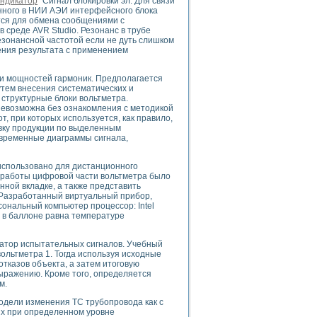
ндикатор
"Сигнал блокировки эл. Для связи
нного в НИИ АЭИ интерфейсного блока
тся для обмена сообщениями с
среде AVR Studio. Резонанс в трубе
езонансной частотой если не дуть слишком
чения результата с применением
uments
 и мощностей гармоник. Предполагается
тем внесения систематических и
 систем управления электрооборудованием на электроподвижном составе (Э
структурные блоки вольтметра.
 невозможна без ознакомления с методикой
, при которых используется, как правило,
вку продукции по выделенным
 временные диаграммы сигнала,
использовано для дистанционного
 эмиссии
 работы цифровой части вольтметра было
ной вкладке, а также представить
ристик и параметров силовых полупроводниковых приборов
 Разработанный виртуальный прибор,
ональный компьютер процессор: Intel
а в баллоне равна температуре
атор испытательных сигналов. Учебный
ольтметра 1. Тогда используя исходные
тказов объекта, а затем итоговую
едств NATIONAL INSTRUMENTS
ыражению. Кроме того, определяется
м.
одели изменения ТС трубопровода как с
ых при определенном уровне