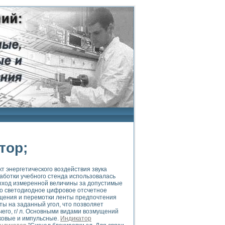
тор;
 энергетического воздействия звука
аботки учебного стенда использовалась
ыход измеренной величины за допустимые
о светодиодное цифровое отсчетное
ащения и перемотки ленты предпочтения
ы на заданный угол, что позволяет
его, г/ л. Основными видами возмущений
ковые и импульсные.
Индикатор