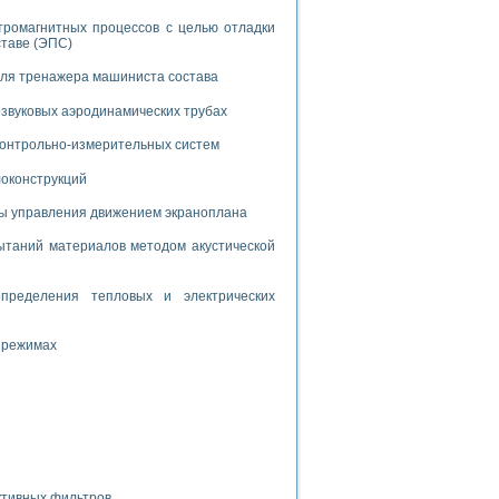
тромагнитных процессов с целью отладки
ставе (ЭПС)
для тренажера машиниста состава
звуковых аэродинамических трубах
применением технологии виртуальных приборов
 контрольно-измерительных систем
локонструкций
ранном биореакторе
мы управления движением экраноплана
в
таний материалов методом акустической
пределения тепловых и электрических
 основе акустической эмиссии и лазерной интерферометрии
 режимах
боров
агрузок
химических предприятий
ктивных фильтров