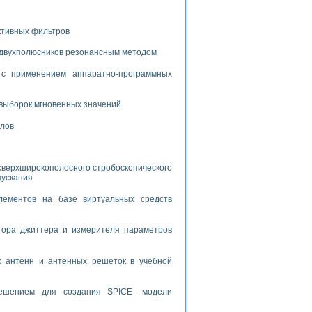
спользованием графической среды программирования LabVIEW
ктивных фильтров
 устройства по интерфейсу RS232
 двухполюсников резонансным методом
с применением аппаратно-программных
выборок мгновенных значений
алов
орного практикума
сверхширокополосного стробоскопического
пускания
ческих монокристаллов
лементов на базе виртуальных средств
лы»
тора джиттера и измерителя параметров
экстраполяции
х антенн и антенных решеток в учебной
решением для создания SPICE- модели
тв управления»