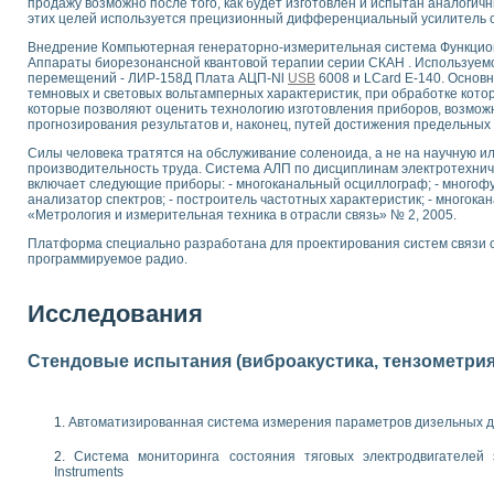
продажу возможно после того, как будет изготовлен и испытан аналогич
 выпадения осадка в реальном времени
этих целей используется прецизионный дифференциальный усилитель 
лы цвета модели CIE L*a*b с использованием LabVIEW
Внедрение Компьютерная генераторно-измерительная система Функцион
льтамперных характеристик солнечных элементов и модулей
Аппараты биорезонансной квантовой терапии серии СКАН . Используемо
перемещений - ЛИР-158Д Плата АЦП-Nl
USB
6008 и LCard E-140. Основн
еометрического анализа в медицинской эндоскопии
темновых и световых вольтамперных характеристик, при обработке кото
билизации
которые позволяют оценить технологию изготовления приборов, возмож
ощью программно - аппаратного комплекса NI - Motion
прогнозирования результатов и, наконец, путей достижения предельных 
плывающих газовых пузырьков по данным эхолокационного зондирования с 
Силы человека тратятся на обслуживание соленоида, а не на научную ил
онным тиристорным электроприводом
производительность труда. Система АЛП по дисциплинам электротехнич
включает следующие приборы: - многоканальный осциллограф; - многофу
анализатор спектров; - построитель частотных характеристик; - многок
AL INSTRUMENTS для автоматизации процесса очистки сточных вод в мемб
«Метрология и измерительная техника в отрасли связь» № 2, 2005.
нного стенда для исследования плазменных процессов синтеза нанопорошко
Платформа специально разработана для проектирования систем связи 
рентгеновской диагностики плазмы
программируемое радио.
электронные дифракционные датчики малых перемещений и колебаний
электрических свойств сегнетоэлектриков методом тепловых шумов
Исследования
ждения и развития дефектов в растущем монокристалле карбида кремния на
й импедансный томограф на базе платы сбора данных PCI 6052E
характеризации механических свойств материалов в наношкале
Стендовые испытания (виброакустика, тензометрия и
овании металлообрабатывающих станков
ких процессов получения дисперсных продуктов на основе виртуальных при
Автоматизированная система измерения параметров дизельных д
ческого зрения для контроля образцов
Система мониторинга состояния тяговых электродвигателей э
ных переходных процессов при коротких замыканиях в узлах электрических н
Instruments
зработке обучающих информационных систем и тренажеров для персонала 