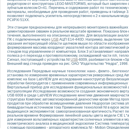
редуктором от конструктора LEGO MAISTORMS, который был закреплен с
зубчатым колесом D=41. Перечень и содержание работ по техническому
тика, тензометрия и т.п.)
материалы, необходимые для проведения работ, приведены в таблице 3
позволяет подключать усилитель непосредственно к 2-х канальным мо
а измерения параметров дизельных двигателей типа В-46
PCI/PXI 51XX.
ия тяговых электродвигателей электровоза на базе устройств National Instr
ных инструментов
Эти станции предназначены для непрерывного мониторинга важнейших 
цементирования скважин в реальном масштабе времени. Показана блок-
исследованию элементной базы машин
течения, выполненного на описанных модулях. Для визуализации аналог
me module для моделирования электромагнитных процессов с целью отладки
ПК с подключенным через
USB
АЦП E14-440D. Например, выделение треб
указания интересующей области щелчком мыши по области изображения 
рению скорости подвижного состава для тренажера машиниста состава
формирования массива координат указателей контура автоматический 
ериментальных исследований в гиперзвуковых аэродинамических трубах
стендом под управлением от компьютера. Блок 3 устанавливает направл
андарте Nl SCXI для ультразвуковых контрольно-измерительных систем
полюса р-n перехода к противоположному, охлаждаемой части п/п, тепл
Сигнал, поступающий с устройства NI
USB
-6009, разбивается блоком «Spl
в дефектоскопии сварных швов металлоконструкций
Внешний вид стенда приведен на рис. ОАО "Издательство "Недра", 1998.
 машинного зрения в составе системы управления движением экраноплана
е системы для лабораторных испытаний материалов методом акустической
Исследования Передовые научные технологии: нано-, фемто-, биотехно
установка по измерению временных характеристик реверсивных сред 
й комплекс аппаратуры для определения тепловых и электрических характе
комплекс на базе LabVIEW для исследования наноструктур Визуализаци
очих процессов ДВС в динамических режимах
обработки биопродуктов с применением современных информационных 
Виртуальный прибор для исследования функциональных возможностей 
никации
экстраполяции Исследование возможности создания экономичного вирту
иний систем передачи данных
USB 6008 в среде LabVIEW Исследование кинетики движения макрочаст
плекс для исследования АЧХ и ФЧХ активных фильтров
структурах Комплекс автоматизированной диагностики крови Метод про
продуктов при обработке возмущениями давления Недорогая система у
стенд для исследования параметров двухполюсников резонансным методом
биквадрантным источником тока Применение технологий NI в курсе экс
тров операционных усилителей с применением аппаратно-программных ср
выдающихся экспериментов: самоорганизованная критичность Расчет пе
тель на основе цифровой обработки выборок мгновенных значений
реальном времени Формирование линейной шкалы цвета модели CIE L*a
для измерения вольтамперных характеристик солнечных элементов и мо
ния выравнивания электрических каналов
геометрического анализа в медицинской эндоскопии Система температ
ния компенсации эхо-сигналов
с помощью программно - аппаратного комплекса NI - Motion Определен