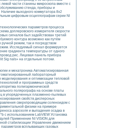
 левой части станины микроскопа вместе с
 обслуживанию стенда, приборы и
. Наличие выходного коммутатора 8x2
дульным цифровым осциллографам серии Nl
uments
технологических параметров процесса
схема доплеровского измерителя скорости
овых сигналов был задействован третий
 систем управления электрооборудованием на электроподвижном составе (Э
уемого контура возможно как путём
ручной режим, так и посредством
режим. Исследуемый сигнал формируется
ение градиента температуры от одного
опровод рис. Лицевая панель прибора
it Sig nals» на отдельные потоки.
 эмиссии
логии и мехатроника Автоматизированная
Автоматизированный лабораторный
ристик и параметров силовых полупроводниковых приборов
я моделирования и оптимизации тепловой
технологий и программных средств
алгоритма полигармонической
ального полярографа на основе платы
иц в упорядоченных плазменно-пылевых
гнозирования свойств дисперсных
правления сверхпроводящим соленоидом с
периментальной физики на примере
едств NATIONAL INSTRUMENTS
реноса аэрозоля и выпадения осадка в
*b с использованием LabVIEW Установка
дулей Применение NI VISION для
урной стабилизации Управление движением
ие параметров всплывающих газовых