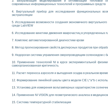
Визуализация моделирования и оптимизации тепловой о
современных информационных технологий и программных средств
Виртуальный прибор для исследования функциональных возм
экстраполяции
Исследование возможности создания экономичного виртуального
среде LabVIEW
Исследование кинетики движения макрочастиц в упорядоченных 
Комплекс автоматизированной диагностики крови
Метод прогнозирования свойств дисперсных продуктов при обра
Недорогая система управления сверхпроводящим соленоидом с б
Применение технологий NI в курсе экспериментальной физик
самоорганизованная критичность
Расчет переноса аэрозоля и выпадения осадка в реальном врем
Формирование линейной шкалы цвета модели CIE L*a*b с испол
Установка для измерения вольтамперных характеристик солнечн
Применение NI VISION для геометрического анализа в медицинск
Система температурной стабилизации