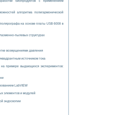
бработки биопродуктов с применением
ожностей алгоритма полигармонической
 полярографа на основе платы USB 6008 в
плазменно-пылевых структурах
ботке возмущениями давления
иквадрантным источником тока
и на примере выдающихся экспериментов:
ени
ьзованием LabVIEW
ых элементов и модулей
ой эндоскопии