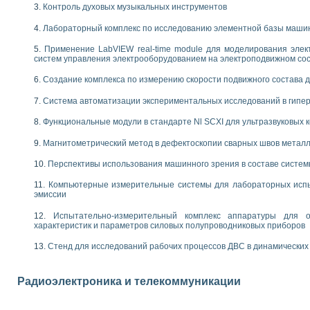
енажеров путем моделирования технологических процессов пищевых произво
Контроль духовых музыкальных инструментов
изации и защиты ускорителя ЛУЭ-200
Лабораторный комплекс по исследованию элементной базы маши
равления процессом цементирования нефтегазовых скважин
азовой среды специальной барокамеры
Применение LabVIEW real-time module для моделирования элек
еспечения с использованием среды графического программирования LabVIE
систем управления электрооборудованием на электроподвижном со
NATIONAL INSTRUMENTS при разработке автоматизированного комплекса для
Создание комплекса по измерению скорости подвижного состава 
енной термотрансферной маркировки изделий
ких исследований на базе LabVIEW
Система автоматизации экспериментальных исследований в гипер
танса для исследова¬ния электрофизических свойств аморфного гидрогениз
ных переходных процессов при коротких замыканиях в узлах электрических н
Функциональные модули в стандарте Nl SCXI для ультразвуковых
ктрических переходных характеристик асинхронных двигателей при пуске
Магнитометрический метод в дефектоскопии сварных швов метал
арных швов на базе технологий фирмы NATIONAL INSTRUMENTS
применением неиндустриальных камер в производственных условиях
Перспективы использования машинного зрения в составе систе
и эффективности систем управления в интегрированных средах
Компьютерные измерительные системы для лабораторных испы
ебные стенды
эмиссии
го стенда по измерению профиля зеркальной антенны и построению диагра
торные комплексы для вузов, осуществляющих подготовку специалистов по
Испытательно-измерительный комплекс аппаратуры для о
характеристик и параметров силовых полупроводниковых приборов
следования нелинейных резистивных цепей
приборов в процесе изучения специальных дисциплин в технических коллед
Стенд для исследований рабочих процессов ДВС в динамических
LECTRONICS WORKBENCH-MULTISIM для электротехнической подготовки инже
 дисциплине «Цифровые вычислительные устройства и микропроцессоры приб
 ИНС на основе LabVIEW
Радиоэлектроника и телекоммуникации
 основам теории коммутации
IEW для создания лабораторного практикума по измерениям магнитных вели