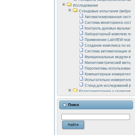
Исследования
Стендовые испытания (виброакус
Автоматизированная систем
Система мониторинга состоян
Контроль духовых музыкаль
Лабораторный комплекс по 
Применение LabVIEW real-ti
Создание комплекса по изме
Система автоматизации эксп
Функциональные модули в ст
Магнитометрический метод 
Перспективы использования
Компьютерные измерительны
Испытательно-измерительны
Стенд для исследований раб
Радиоэлектроника и телекомму
LabVIEW в расчетах радиол
Аппаратно-программный ком
Поиск
Виртуальный лабораторный 
Измерение шумовых параме
Измерительный преобразова
Инструменты для исследова
Инструменты для исследова