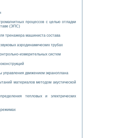
дств с использованием языка программирования LabVIEW
н
тромагнитных процессов с целью отладки
W для моделирования типовых химико-технологических процессов
ставе (ЭПС)
 исследования средств измерения температуры
для тренажера машиниста состава
звуковых аэродинамических трубах
ированного карбида кремния (A-SIC:H)
агрузок
 контрольно-измерительных систем
локонструкций
мы управления движением экраноплана
таний материалов методом акустической
ммы направленности
 пищевой инженерии
пределения тепловых и электрических
жах
 режимах
неров-неэлектриков
орных комплексов» на основе Multisim
чин