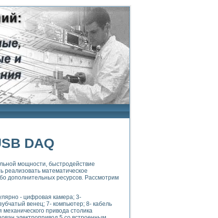
USB DAQ
тельной мощности, быстродействие
ь реализовать математическое
ибо дополнительных ресурсов. Рассмотрим
улярно - цифровая камера; 3-
зубчатый венец; 7- компьютер; 8- кабель
 механического привода столика
зован электропривод 5 со встроенным