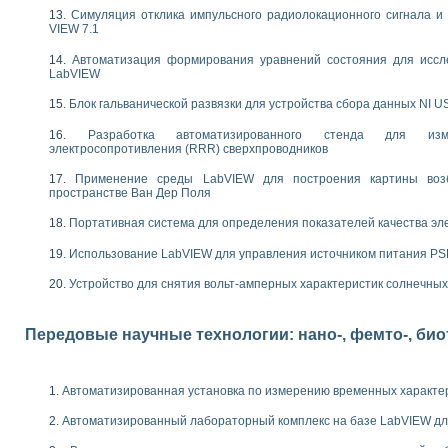
следования электрических характеристик газоразрядных и люминесцентных 
Симуляция отклика импульсного радиолокационного сигнала и 
по информационно-измерительным системам (ИИС)
VIEW 7.1
тотных характеристик на основе использования звуковой карты ПК
 основам теории Коммутации
Автоматизация формирования уравнений состояния для иссл
LabVIEW
бораторной работы «Имитационное моделирование погрешностей канала из
электротехнике в среде LabVIEW
Блок гальванической развязки для устройства сбора данных NI U
х национального проекта «Образование» технологий NATIONAL INSTRUMENTS 
ти решателей обыкновенных дифференциальных уравнений инструментальн
Разработка автоматизированного стенда для изме
электросопротивления (RRR) сверхпроводников
абораторных практикумов на кафедре информационных систем МИРЭА
ва образования и подготовки преподавателей для работы в ИКТ насыщенно
Применение среды LabVIEW для построения картины воз
рного практикума по электронике кафедры информационных систем МИРЭА
пространстве Ван Дер Поля
оратории по электротехнике в среде MULTISIM
Портативная система для определения показателей качества эл
итмы частотного анализа для LabWindows/CVI и LabVIEW
центра «Технологии NATIONAL INSTRUMENTS» в ростовском колледже связи 
Использование LabVIEW для управления источником питания P
ой программе «Прикладная физика и физическая информатика» инновационно
Устройство для снятия вольт-амперных характеристик солнечны
елей постоянного тока
формирования электромагнитного поля для испытаний изделий авионики
 курсу ИИС на базе оборудования NI CompactDAQ
Передовые научные технологии: нано-, фемто-, би
ституты
Автоматизированная установка по измерению временных характе
Автоматизированный лабораторный комплекс на базе LabVIEW дл