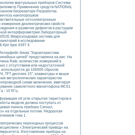
ого осциллографа и исследования методов расширения его полосы пропуска
хнологии виртуальных приборов Система
филометр Применение средств NATIONAL
рений
ранном биореакторе Разработка
життера
синтеза нанопорошков
боратории средствами LabVIEW
увствительные оптоэлектронные
 измерения диэлектрических свойств
ого сигнала
ождения и развития дефектов в растущем
IEW 7.1
зерной интерферометрии Лабораторный
 6052E Микрозондовая система для
abVIEW
раекторий в исследовании
 Kjer type 4397 4.
ния (RRR) сверхпроводников
 Интерфейс блока "Характеристики
нстве Ван Дер Поля
инейных цепей" представлена на рис. На
ичина Rate; количество измерений в
ано с отсутствием или недостаточной
 используется до 100000 сбросов.
4, TFT дисплея 15", клавиатуры и мыши
ние метрологических характеристик
ехпроводной схеме включения, имитируя
дование самолетного магнитофона МС61
ц - 10 КГц.
нных информационных технологий и программных средств
формация об угле открытия тиристоров и
страполяции
аботы модели должна поступать от
 в среде LabVIEW
цевая панель прибора Сигнал,
ls» на отдельные потоки. Недорогая
чником тока 1.
лектрических переходных процессов
дисциплине «Электрический привод» на
иверситета. Изготовление прибора на
амоорганизованная критичность