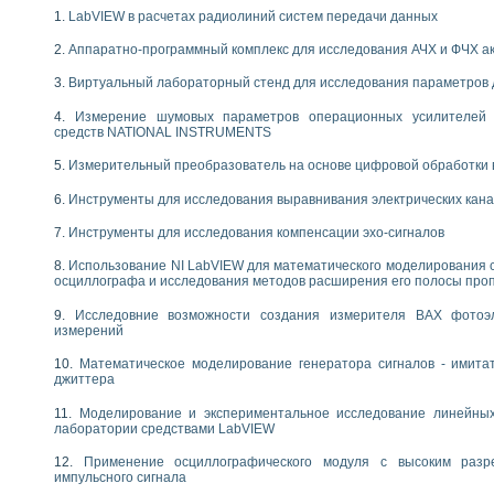
следования течения в расширяющемся канале
LabVIEW в расчетах радиолиний систем передачи данных
ты «Изучение магнитных свойств ферромагнетиков. Петля гистерезиса» с и
Аппаратно-программный комплекс для исследования АЧХ и ФЧХ а
нов интерфейсов обмена по протоколам RS232 и GPIB / имитатор оконечного
Виртуальный лабораторный стенд для исследования параметров
учение адиабатического расширения газов
Измерение шумовых параметров операционных усилителей 
ктрических переходных характеристик асинхронных двигателей при пуске
средств NATIONAL INSTRUMENTS
аботки результатов измерительного экспримента
азменных измерений с помощью LabVIEW
Измерительный преобразователь на основе цифровой обработки 
мплекс. Назначение. Состав. Возможности
Инструменты для исследования выравнивания электрических кан
NATIONAL INSTRUMENTS для создания систем автоматизированного лаборат
альный и корреляционный анализ"
Инструменты для исследования компенсации эхо-сигналов
ания принципа действия универсального цифрового вольтметра
е обеспечение учебных лабораторных стендов
Использование NI LabVIEW для математического моделирования 
осциллографа и исследования методов расширения его полосы про
практикум для изучения технологии выращивания полупроводниковых и опти
 средствами LabVIEW
Исследовние возможности создания измерителя ВАХ фотоэ
плекс для исследования АЧХ и ФЧХ активных фильтров
измерений
ционный лабораторный практикум по курсу «радиотехнические цепи и сигна
Математическое моделирование генератора сигналов - имита
реставрации одномерных сигналов на основе алгоритма полигармонической 
джиттера
NATIONAL INSTRUMENTS в операционной системе LINUX
горитма полигармонической экстраполяции в среде LabVIEW
Моделирование и экспериментальное исследование линейны
лаборатории средствами LabVIEW
ания принципа действия универсального цифрового вольтметра
ржки принимаемых решений в среде LabVIEW
Применение осциллографического модуля с высоким раз
 «Моделирование систем» и «Автоматизация проектирования систем и средс
импульсного сигнала