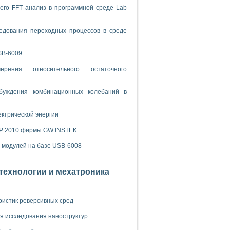
ламп
его FFT анализ в программной среде Lab
едования переходных процессов в среде
мерения температуры» в среде LabVIEW
SB-6009
в Нижегородском госуниверситете им. Н.И. Лобачевского
ых систем моделирования
рения относительного остаточного
й среде
буждения комбинационных колебаний в
ектрической энергии
и информатики
SP 2010 фирмы GW INSTEK
го образовательного проекта РУДН
х модулей на базе USB-6008
отехнологии и мехатроника
ристик реверсивных сред
я исследования наноструктур