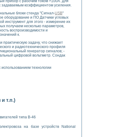
ный прибор с рабочим током >100А. Для
с задаваемым коэффициентом усиления.
альные блоки стенда "Сигнал-
USB
"
е оборудование и ПО Датчики угловых
ой инструмент для этого - измерение их
рых получаем несколько параметров,
ность воспроизводимости и
значений к.
применением технологии виртуальных приборов
и практическую задачу, что снижает
еского и радиотехнического профиля
нкциональный генератор сигналов; -
анальный цифровой вольтметр. Сондак
ранном биореакторе
в
с использованием технологии
 основе акустической эмиссии и лазерной интерферометрии
 т.п.)
боров
вигателей типа В-46
лектровоза на базе устройств National
агрузок
химических предприятий