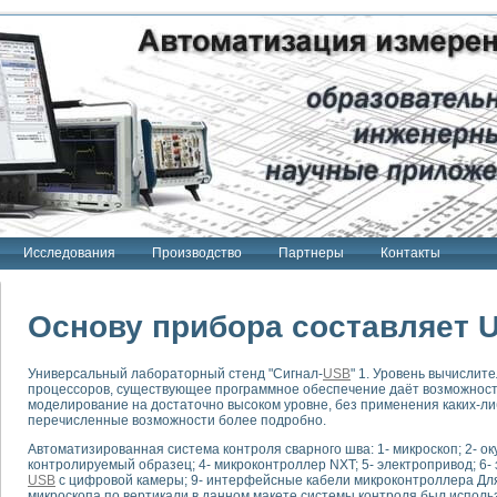
Исследования
Производство
Партнеры
Контакты
Основу прибора составляет 
Универсальный лабораторный стенд "Сигнал-
USB
" 1. Уровень вычисли
процессоров, существующее программное обеспечение даёт возможност
тенд "Сигнал-USB"
моделирование на достаточно высоком уровне, без применения каких-л
 терапии Интроскан
перечисленные возможности более подробно.
Автоматизированная система контроля сварного шва: 1- микроскоп; 2- ок
ерительная система
контролируемый образец; 4- микроконтроллер NXT; 5- электропривод; 6- 
Сигнал-USB"
USB
с цифровой камеры; 9- интерфейсные кабели микроконтроллера Для
микроскопа по вертикали в данном макете системы контроля был исполь
товой терапии серии СКАН