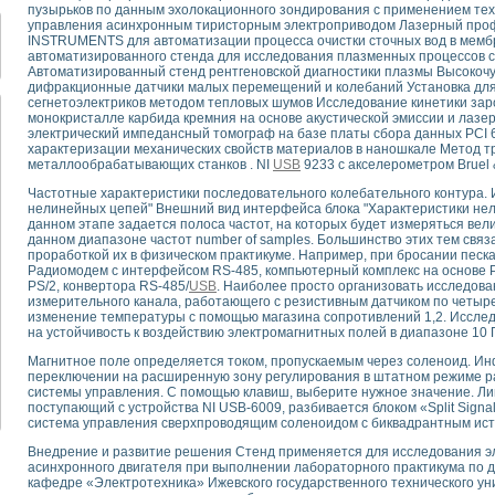
для математического моделирования сверхширокополосного стробоскопическ
пузырьков по данным эхолокационного зондирования с применением те
управления асинхронным тиристорным электроприводом Лазерный про
оздания измерителя ВАХ фотоэлементов на базе виртуальных средств изме
INSTRUMENTS для автоматизации процесса очистки сточных вод в мемб
ие генератора сигналов - имитатора джиттера и измерителя параметров д
автоматизированного стенда для исследования плазменных процессов 
нтальное исследование линейных антенн и антенных решеток в учебной ла
Автоматизированный стенд рентгеновской диагностики плазмы Высокоч
дифракционные датчики малых перемещений и колебаний Установка для
ского модуля с высоким разрешением для создания SPICE- модели импульсн
сегнетоэлектриков методом тепловых шумов Исследование кинетики зар
ого радиолокационного сигнала и его FFT анализ в программной среде Lab V
монокристалле карбида кремния на основе акустической эмиссии и ла
электрический импедансный томограф на базе платы сбора данных PCI
я уравнений состояния для исследования переходных процессов в среде L
характеризации механических свойств материалов в наношкале Метод т
ки для устройства сбора данных NI USB-6009
металлообрабатывающих станков . NI
USB
9233 с акселерометром Bruel &
ного стенда для измерения относительного остаточного электросопротивле
Частотные характеристики последовательного колебательного контура.
для построения картины возбуждения комбинационных колебаний в простра
нелинейных цепей" Внешний вид интерфейса блока "Характеристики нел
ределения показателей качества электрической энергии
данном этапе задается полоса частот, на которых будет измеряться вел
 управления источником питания PSP 2010 фирмы GW INSTEK
данном диапазоне частот number of samples. Большинство этих тем связ
проработкой их в физическом практикуме. Например, при бросании песка
т-амперных характеристик солнечных модулей на базе USB-6008
Радиомодем с интерфейсом RS-485, компьютерный комплекс на основе Р
 нано-, фемто-, биотехнологии и мехатроника
PS/2, конвертора RS-485/
USB
. Наиболее просто организовать исследова
измерительного канала, работающего с резистивным датчиком по четыр
вка по измерению временных характеристик реверсивных сред
изменение температуры с помощью магазина сопротивлений 1,2. Иссле
торный комплекс на базе LabVIEW для исследования наноструктур
на устойчивость к воздействию электромагнитных полей в диапазоне 10 Г
я и оптимизации тепловой обработки биопродуктов с применением совреме
Магнитное поле определяется током, пропускаемым через соленоид. Ин
следования функциональных возможностей алгоритма полигармонической эк
переключении на расширенную зону регулирования в штатном режиме р
оздания экономичного виртуального полярографа на основе платы USB 6008
системы управления. С помощью клавиш, выберите нужное значение. Ли
жения макрочастиц в упорядоченных плазменно-пылевых структурах
поступающий с устройства NI USB-6009, разбивается блоком «Split Signa
система управления сверхпроводящим соленоидом с биквадрантным исто
й диагностики крови
йств дисперсных продуктов при обработке возмущениями давления
Внедрение и развитие решения Стенд применяется для исследования э
асинхронного двигателя при выполнении лабораторного практикума по 
ния сверхпроводящим соленоидом с биквадрантным источником тока
кафедре «Электротехника» Ижевского государственного технического ун
 курсе экспериментальной физики на примере выдающихся экспериментов: с