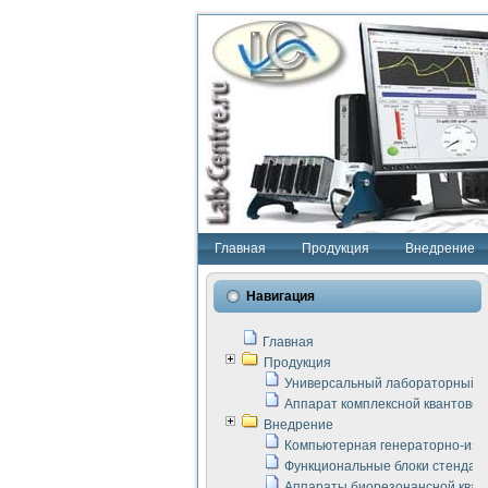
Главная
Продукция
Внедрение
Навигация
Главная
Продукция
Универсальный лабораторный с
Аппарат комплексной квантовой
Внедрение
Компьютерная генераторно-изм
Функциональные блоки стенда "
Аппараты биорезонансной кван