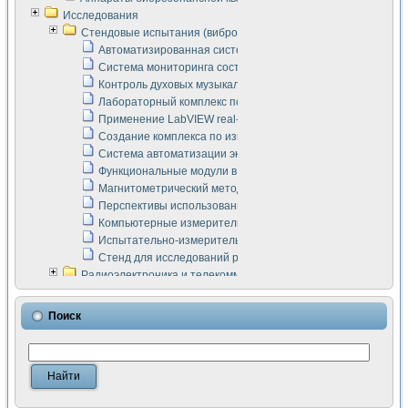
Исследования
Стендовые испытания (виброакустика, тензометрия и т.п.)
Автоматизированная система измерения параметров дизе
Система мониторинга состояния тяговых электродвигателей
Контроль духовых музыкальных инструментов
Лабораторный комплекс по исследованию элементной ба
Применение LabVIEW real-time module для моделирования
Создание комплекса по измерению скорости подвижного с
Система автоматизации экспериментальных исследований 
Функциональные модули в стандарте Nl SCXI для ультраз
Магнитометрический метод в дефектоскопии сварных шво
Перспективы использования машинного зрения в составе
Компьютерные измерительные системы для лабораторных
Испытательно-измерительный комплекс аппаратуры для о
Стенд для исследований рабочих процессов ДВС в динам
Радиоэлектроника и телекоммуникации
LabVIEW в расчетах радиолиний систем передачи данных
Аппаратно-программный комплекс для исследования АЧХ 
Поиск
Виртуальный лабораторный стенд для исследования пар
Измерение шумовых параметров операционных усилител
Измерительный преобразователь на основе цифровой обр
Инструменты для исследования выравнивания электричес
Инструменты для исследования компенсации эхо-сигнало