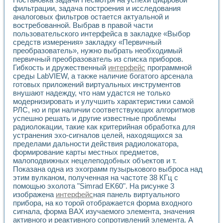
Применение LabVIEW для исследования течения в расши
фильтрации, задача построения и исследования
Создание виртуальной работы «Изучение магнитных свой
аналоговых фильтров остается актуальной и
Обратный маятник
востребованной. Выбрав в правой части
пользовательского интерфейса в закладке «Выбор
Устройство для изучения основ интерфейсов обмена по п
средств измерения» закладку «Первичный
Лабораторный практикум: изучение адиабатического расш
преобразователь», нужно выбрать необходимый
Стенд для исследования электрических переходных харак
первичный преобразователь из списка приборов.
Система статистической обработки результатов измерите
Гибкость и дружественный
интерфейс
программной
Автоматизация лазерно-плазменных измерений с помощ
среды LabVIEW, а также наличие богатого арсенала
Модельно-измерительный комплекс. Назначение. Состав.
готовых приложений виртуальных инструментов
Использование технологий NATIONAL INSTRUMENTS для с
внушают надежду, что нам удастся не только
Учебный практикум "Спектральный и корреляционный ана
модернизировать и улучшить характеристики самой
РЛС, но и при наличии соответствующих алгоритмов
Учебный стенд для исследования принципа действия унив
успешно решать и другие известные проблемы
Оборудование и программное обеспечение учебных лабор
радиолокации, такие как критерийная обработка для
Виртуальный лабораторный практикум для изучения техн
устранения эхо-сигналов целей, находящихся за
Управление роботом ТУР-10 средствами LabVIEW
пределами дальности действия радиолокатора,
Аппаратно-программный комплекс для исследования АЧХ 
формирование карты местных предметов,
Автоматизированный дистанционный лабораторный практи
малоподвижных нецелеподобных объектов и т.
Исследование возможности реставрации одномерных сигн
Показана одна из эхограмм пузырькового выброса над
Использование технологий NATIONAL INSTRUMENTS в оп
этим вулканом, полученная на частоте 38 КГц с
Разработка модификаций алгоритма полигармонической э
помощью эхолота "Simrad EK60". На рисунке 3
изображена
интерфейс
ная панель виртуального
Учебный стенд для исследования принципа действия унив
прибора, на ко торой отображается форма входного
Виртуальная система поддержки принимаемых решений в
сигнала, форма ВАХ изучаемого элемента, значения
Преемственность дисциплин «Моделирование систем» и «
активного и реактивного сопротивлений элемента. А