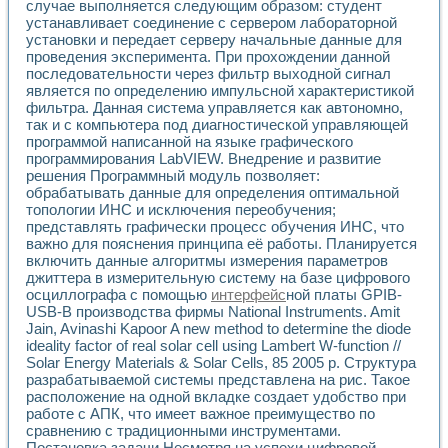
Разработка виртуальных тренажеров путем моделировани
случае выполняется следующим образом: студент
устанавливает соединение с сервером лабораторной
Система блокировок, сигнализации и защиты ускорителя 
установки и передает серверу начальные данные для
Система сбора данных и управления процессом цементир
проведения эксперимента. При прохождении данной
Управление температурой газовой среды специальной ба
последовательности через фильтр выходной сигнал
Разработка программного обеспечения с использованием
является по определению импульсной характеристикой
Использование технологий NATIONAL INSTRUMENTS при ра
фильтра. Данная система управляется как автономно,
Оборудование для промышленной термотрансферной мар
так и с компьютера под диагностической управляющей
Автоматизация реометрических исследований на базе La
программой написанной на языке графического
Применение измерителя иммитанса для исследова¬ния эле
программирования LabVIEW. Внедрение и развитие
Исследование электромагнитных переходных процессов при
решения Программный модуль позволяет:
обрабатывать данные для определения оптимальной
Стенд для исследования электрических переходных харак
топологии ИНС и исключения переобучения;
Автоматизация контроля сварных швов на базе техноло
представлять графически процесс обучения ИНС, что
Измерительный контроль с применением неиндустриальны
важно для пояснения принципа её работы. Планируется
Моделирование надежности и эффективности систем упра
включить данные алгоритмы измерения параметров
Лабораторные практикумы и учебные стенды
джиттера в измерительную систему на базе цифрового
Автоматизация лабораторного стенда по измерению проф
осциллографа с помощью
интерфейс
ной платы GPIB-
Автоматизированные лабораторные комплексы для вузов,
USB-B производства фирмы National Instruments. Amit
Виртуальный прибор для исследования нелинейных рези
Jain, Avinashi Kapoor A new method to determine the diode
ideality factor of real solar cell using Lambert W-function //
Использование виртуальных приборов в процесе изучения
Solar Energy Materials & Solar Cells, 85 2005 p. Структура
Использование программ ELECTRONICS WORKBENCH-MULTI
разрабатываемой системы представлена на рис. Такое
Лабораторный практикум по дисциплине «Цифровые вычис
расположение на одной вкладке создает удобство при
Лабораторный практикум по ИНС на основе LabVIEW
работе с АПК, что имеет важное преимущество по
Лабораторный практикум по основам теории коммутации
сравнению с традиционными инструментами.
Опыт использования NI LabVIEW для создания лабораторн
Постановка задачи Несмотря на успехи цифровой