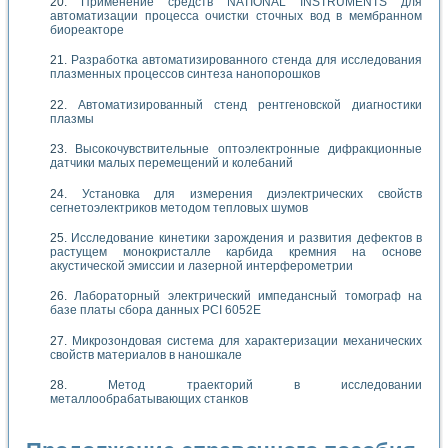
Применение средств NATIONAL INSTRUMENTS для
автоматизации процесса очистки сточных вод в мембранном
биореакторе
Разработка автоматизированного стенда для исследования
плазменных процессов синтеза нанопорошков
Автоматизированный стенд рентгеновской диагностики
плазмы
Высокочувствительные оптоэлектронные дифракционные
датчики малых перемещений и колебаний
Установка для измерения диэлектрических свойств
сегнетоэлектриков методом тепловых шумов
Исследование кинетики зарождения и развития дефектов в
растущем монокристалле карбида кремния на основе
акустической эмиссии и лазерной интерферометрии
Лабораторный электрический импедансный томограф на
базе платы сбора данных PCI 6052E
Микрозондовая система для характеризации механических
свойств материалов в наношкале
Метод траекторий в исследовании
металлообрабатывающих станков