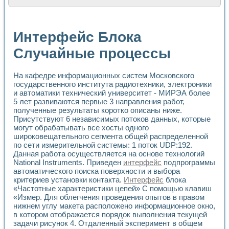
Расчет переноса аэрозоля и выпадения осадка в реально
Формирование линейной шкалы цвета модели CIE L*a*b с
Установка для измерения вольтамперных характеристик с
Интерфейс Блока
Применение NI VISION для геометрического анализа в ме
Система температурной стабилизации
Случайные процессы
Управление движением с помощью программно - аппаратног
Определение параметров всплывающих газовых пузырьков
На кафедре информационных систем Московского
Система управления асинхронным тиристорным электроп
государственного института радиотехники, электроники
Лазерный профилометр
и автоматики технический университет - МИРЭА более
Применение средств NATIONAL INSTRUMENTS для автомат
5 лет развиваются первые 3 направления работ,
Разработка автоматизированного стенда для исследован
полученные результаты коротко описаны ниже.
Автоматизированный стенд рентгеновской диагностики п
Присутствуют 6 независимых потоков данных, которые
Высокочувствительные оптоэлектронные дифракционные 
могут обрабатывать все хосты одного
Установка для измерения диэлектрических свойств сегне
широковещательного сегмента общей распределенной
Исследование кинетики зарождения и развития дефектов 
по сети измерительной системы: 1 поток UDP:192.
Лабораторный электрический импедансный томограф на б
Данная работа осуществляется на основе технологий
National Instruments. Приведен
интерфейс
подпрограммы
Микрозондовая система для характеризации механических
автоматического поиска поверхности и выбора
Метод траекторий в исследовании металлообрабатывающ
критериев установки контакта.
Интерфейс
блока
Промышленная автоматизация
«Частотные характеристики цепей» С помощью клавиш
Автоматизация технологических процессов получения дис
«Измер. Для облегчения проведения опытов в правом
Использование систем технического зрения для контроля
нижнем углу макета расположено информационное окно,
Исследование электромагнитных переходных процессов при
в котором отображается порядок выполнения текущей
Применение LabVIEW при разработке обучающих информа
задачи рисунок 4. Отдаленный эксперимент в общем