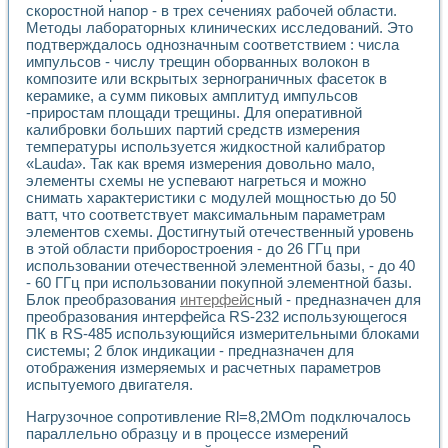
Универсальный стенд для исследования электрических ха
скоростной напор - в трех сечениях рабочей области.
Лабораторные практикумы по информационно-измерител
Методы лабораторных клинических исследований. Это
Виртуальный измеритель частотных характеристик на осн
подтверждалось однозначным соответствием : числа
Лабораторный практикум по основам теории Коммутации
импульсов - числу трещин оборванных волокон в
Разработка виртуальной лабораторной работы «Имитаци
композите или вскрытых зернограничных фасеток в
керамике, а сумм пиковых амплитуд импульсов
Виртуальные практикумы по электротехнике в среде LabV
-приростам площади трещины. Для оперативной
Из опыта внедрения в рамках национального проекта «Об
калибровки больших партий средств измерения
Исследование эффективности решателей обыкновенных 
температуры используется жидкостной калибратор
Опыт разработки LabVIEW лабораторных практикумов н
«Lauda». Так как время измерения довольно мало,
Проблемы повышения качества образования и подготовки
элементы схемы не успевают нагреться и можно
Развитие LabVIEW лабораторного практикума по электр
снимать характеристики с модулей мощностью до 50
Разработка виртуальной лаборатории по электротехнике 
ватт, что соответствует максимальным параметрам
Усовершенствованные алгоритмы частотного анализа для
элементов схемы. Достигнутый отечественный уровень
Об опыте работы учебного центра «Технологии NATIONAL
в этой области приборостроения - до 26 ГГц при
использовании отечественной элементной базы, - до 40
Технологии NI в магистерской программе «Прикладная фи
- 60 ГГц при использовании покупной элементной базы.
Система диагностики двигателей постоянного тока
Блок преобразования
интерфейс
ный - предназначен для
Автоматизированный стенд формирования электромагнитн
преобразования интерфейса RS-232 использующегося
Лабораторный практикум по курсу ИИС на базе оборудов
ПК в RS-485 использующийся измерительными блоками
Партнеры
системы; 2 блок индикации - предназначен для
Академические и отраслевые институты
отображения измеряемых и расчетных параметров
Учебные заведения
испытуемого двигателя.
Бизнес
Нагрузочное сопротивление Rl=8,2MOm подключалось
Контакты
параллельно образцу и в процессе измерений