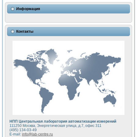
Использование NI LabVIEW для математического моделир
Исследовние возможности создания измерителя ВАХ фото
Информация
Математическое моделирование генератора сигналов - и
Моделирование и экспериментальное исследование линей
Применение осциллографического модуля с высоким разр
Симуляция отклика импульсного радиолокационного сигнал
Контакты
Автоматизация формирования уравнений состояния для и
Блок гальванической развязки для устройства сбора данн
Разработка автоматизированного стенда для измерения о
Применение среды LabVIEW для построения картины возб
Портативная система для определения показателей качес
Использование LabVIEW для управления источником пит
Устройство для снятия вольт-амперных характеристик со
Передовые научные технологии: нано-, фемто-, биотехнологи
Автоматизированная установка по измерению временных 
Автоматизированный лабораторный комплекс на базе Lab
Визуализация моделирования и оптимизации тепловой об
Виртуальный прибор для исследования функциональных в
Исследование возможности создания экономичного виртуа
Исследование кинетики движения макрочастиц в упорядо
Комплекс автоматизированной диагностики крови
НПП Центральная лаборатория автоматизации измерений
Метод прогнозирования свойств дисперсных продуктов п
111250 Москва, Энергетическая улица, д.7, офис 311
Недорогая система управления сверхпроводящим соленои
(495) 134-03-49
E-mail:
info@lab-centre.ru
Применение технологий NI в курсе экспериментальной фи