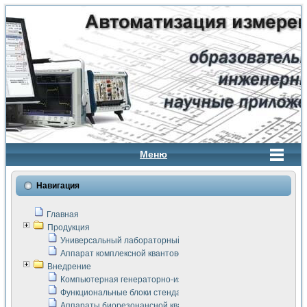
Меню
Навигация
Главная
Продукция
Универсальный лабораторный стенд "Сигнал-USB"
Аппарат комплексной квантовой терапии Интроскан
Внедрение
Компьютерная генераторно-измерительная система
Функциональные блоки стенда "Сигнал-USB"
Аппараты биорезонансной квантовой терапии серии СКАН