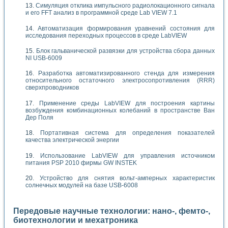
Симуляция отклика импульсного радиолокационного сигнала
и его FFT анализ в программной среде Lab VIEW 7.1
Автоматизация формирования уравнений состояния для
исследования переходных процессов в среде LabVIEW
Блок гальванической развязки для устройства сбора данных
NI USB-6009
Разработка автоматизированного стенда для измерения
относительного остаточного электросопротивления (RRR)
сверхпроводников
Применение среды LabVIEW для построения картины
возбуждения комбинационных колебаний в пространстве Ван
Дер Поля
Портативная система для определения показателей
качества электрической энергии
Использование LabVIEW для управления источником
питания PSP 2010 фирмы GW INSTEK
Устройство для снятия вольт-амперных характеристик
солнечных модулей на базе USB-6008
Передовые научные технологии: нано-, фемто-,
биотехнологии и мехатроника