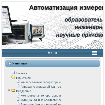
Меню
Навигация
Главная
Продукция
Универсальный лабораторный стенд "Сигнал-USB"
Аппарат комплексной квантовой терапии Интроскан
Внедрение
Компьютерная генераторно-измерительная система
Функциональные блоки стенда "Сигнал-USB"
Аппараты биорезонансной квантовой терапии серии СКАН