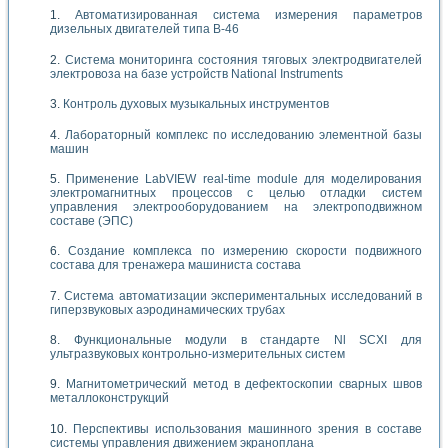
Автоматизированная система измерения параметров
дизельных двигателей типа В-46
Система мониторинга состояния тяговых электродвигателей
электровоза на базе устройств National Instruments
Контроль духовых музыкальных инструментов
Лабораторный комплекс по исследованию элементной базы
машин
Применение LabVIEW real-time module для моделирования
электромагнитных процессов с целью отладки систем
управления электрооборудованием на электроподвижном
составе (ЭПС)
Создание комплекса по измерению скорости подвижного
состава для тренажера машиниста состава
Система автоматизации экспериментальных исследований в
гиперзвуковых аэродинамических трубах
Функциональные модули в стандарте Nl SCXI для
ультразвуковых контрольно-измерительных систем
Магнитометрический метод в дефектоскопии сварных швов
металлоконструкций
Перспективы использования машинного зрения в составе
системы управления движением экраноплана