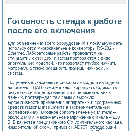
Расчет переноса аэрозоля и выпадения осадка в реально
Формирование линейной шкалы цвета модели CIE L*a*b с
Установка для измерения вольтамперных характеристик с
Готовность стенда к работе
Применение NI VISION для геометрического анализа в ме
Система температурной стабилизации
после его включения
Управление движением с помощью программно - аппаратног
Определение параметров всплывающих газовых пузырьков
Для объединения всего оборудования в локальную сеть
Система управления асинхронным тиристорным электроп
используются многоканальные конверторы RS-232 -
Лазерный профилометр
Ethernet. Лабораторные работы проводятся на
Применение средств NATIONAL INSTRUMENTS для автомат
стандартных
стенд
ах, а затем повторяются в виде
Разработка автоматизированного стенда для исследован
виртуальных моделей, что позволяет глубже изучить
Автоматизированный стенд рентгеновской диагностики п
материал, а также расширить границы изучаемых
Высокочувствительные оптоэлектронные дифракционные 
систем.
Установка для измерения диэлектрических свойств сегне
Исследование кинетики зарождения и развития дефектов 
Полученные указанными способами модели выходного
напряжения ЦАП обеспечивают хорошую сходимость
Лабораторный электрический импедансный томограф на б
результатов моделирования и экспериментальных
Микрозондовая система для характеризации механических
данных, подтверждая тем самым высокую
Метод траекторий в исследовании металлообрабатывающ
эффективность применения аппаратных и программных
Промышленная автоматизация
средств National Instruments в экспериментальных
Автоматизация технологических процессов получения дис
исследованиях. Входное сопротивление усилителя –
Использование систем технического зрения для контроля
около 2 МОм, максимальное напряжение сигнала – ±10
Исследование электромагнитных переходных процессов при
В. В качестве прецизионного ОУ усилительного каскада
Применение LabVIEW при разработке обучающих информа
измерительной схемы применен AD797, обладающий