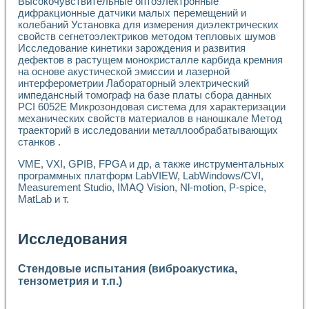
Высокочувствительные оптоэлектронные
дифракционные датчики малых перемещений и
колебаний Установка для измерения диэлектрических
свойств сегнетоэлектриков методом тепловых шумов
Исследование кинетики зарождения и развития
дефектов в растущем монокристалле карбида кремния
на основе акустической эмиссии и лазерной
интерферометрии Лабораторный электрический
импедансный томограф на базе платы сбора данных
PCI 6052E Микрозондовая система для характеризации
механических свойств материалов в наношкале Метод
траекторий в исследовании металлообрабатывающих
станков .
VME, VXI, GPIB, FPGA и др, а также инструментальных
программных платформ LabVIEW, LabWindows/CVI,
Measurement Studio, IMAQ Vision, Nl-motion, P-spice,
MatLab и т.
Исследования
Стендовые испытания (виброакустика,
тензометрия и т.п.)