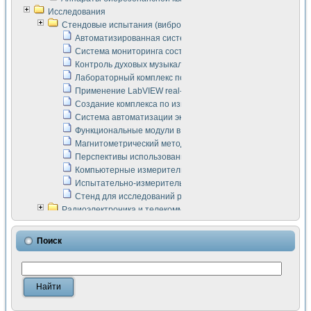
Исследования
Стендовые испытания (виброакустика, тензометрия и т.п.)
Автоматизированная система измерения параметров дизе
Система мониторинга состояния тяговых электродвигателей
Контроль духовых музыкальных инструментов
Лабораторный комплекс по исследованию элементной ба
Применение LabVIEW real-time module для моделирования
Создание комплекса по измерению скорости подвижного с
Система автоматизации экспериментальных исследований 
Функциональные модули в стандарте Nl SCXI для ультраз
Магнитометрический метод в дефектоскопии сварных шво
Перспективы использования машинного зрения в составе
Компьютерные измерительные системы для лабораторных
Испытательно-измерительный комплекс аппаратуры для о
Стенд для исследований рабочих процессов ДВС в динам
Радиоэлектроника и телекоммуникации
LabVIEW в расчетах радиолиний систем передачи данных
Аппаратно-программный комплекс для исследования АЧХ 
Поиск
Виртуальный лабораторный стенд для исследования пар
Измерение шумовых параметров операционных усилител
Измерительный преобразователь на основе цифровой обр
Инструменты для исследования выравнивания электричес
Инструменты для исследования компенсации эхо-сигнало