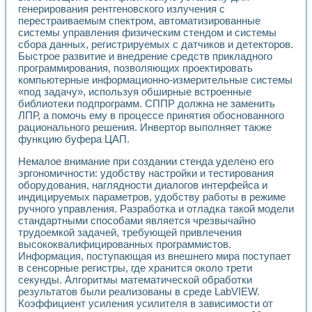
Применение LabVIEW для исследования течения в расши
генерирования рентгеновского излучения с
перестраиваемым спектром, автоматизированные
Создание виртуальной работы «Изучение магнитных свой
системы управления физическим стендом и системы
Обратный маятник
сбора данных, регистрируемых с датчиков и детекторов.
Устройство для изучения основ интерфейсов обмена по п
Быстрое развитие и внедрение средств прикладного
Лабораторный практикум: изучение адиабатического расш
программирования, позволяющих проектировать
Стенд для исследования электрических переходных харак
компьютерные информационно-измерительные системы
Система статистической обработки результатов измерите
«под задачу», используя обширные встроенные
Автоматизация лазерно-плазменных измерений с помощ
библиотеки подпрограмм. СППР должна не заменить
Модельно-измерительный комплекс. Назначение. Состав.
ЛПР, а помочь ему в процессе принятия обоснованного
рационального решения. Инвертор выполняет также
Использование технологий NATIONAL INSTRUMENTS для с
функцию буфера ЦАП.
Учебный практикум "Спектральный и корреляционный ана
Учебный стенд для исследования принципа действия унив
Немалое внимание при создании стенда уделено его
Оборудование и программное обеспечение учебных лабор
эргономичности: удобству настройки и тестирования
Виртуальный лабораторный практикум для изучения техн
оборудования, наглядности диалогов интерфейса и
Управление роботом ТУР-10 средствами LabVIEW
индицируемых параметров, удобству работы в режиме
Аппаратно-программный комплекс для исследования АЧХ 
ручного управления. Разработка и отладка такой модели
Автоматизированный дистанционный лабораторный практи
стандартными способами является чрезвычайно
трудоемкой задачей, требующей привлечения
Исследование возможности реставрации одномерных сигн
высококвалифицированных программистов.
Использование технологий NATIONAL INSTRUMENTS в оп
Информация, поступающая из внешнего мира поступает
Разработка модификаций алгоритма полигармонической э
в сенсорные регистры, где хранится около трети
Учебный стенд для исследования принципа действия унив
секунды. Алгоритмы математической обработки
Виртуальная система поддержки принимаемых решений в
результатов были реализованы в среде LabVIEW.
Преемственность дисциплин «Моделирование систем» и «
Коэффициент усиления усилителя в зависимости от