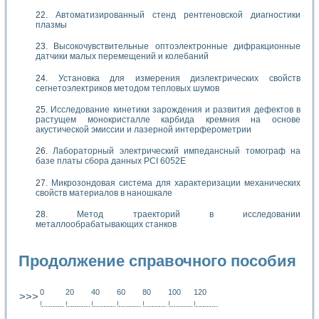
Автоматизированный стенд рентгеновской диагностики
плазмы
Высокочувствительные оптоэлектронные дифракционные
датчики малых перемещений и колебаний
Установка для измерения диэлектрических свойств
сегнетоэлектриков методом тепловых шумов
Исследование кинетики зарождения и развития дефектов в
растущем монокристалле карбида кремния на основе
акустической эмиссии и лазерной интерферометрии
Лабораторный электрический импедансный томограф на
базе платы сбора данных PCI 6052E
Микрозондовая система для характеризации механических
свойств материалов в наношкале
Метод траекторий в исследовании
металлообрабатывающих станков
Продолжение справочного пособия
0
20
40
60
80
100
120
>>>
!
.
.
.
.
.
.
.
.
.
.
.
.
.
.
.
.
.
.
.
!
.
.
.
.
.
.
.
.
.
.
.
.
.
.
.
.
.
.
.
!
.
.
.
.
.
.
.
.
.
.
.
.
.
.
.
.
.
.
.
!
.
.
.
.
.
.
.
.
.
.
.
.
.
.
.
.
.
.
.
!
.
.
.
.
.
.
.
.
.
.
.
.
.
.
.
.
.
.
.
!
.
.
.
.
.
.
.
.
.
.
.
.
.
.
.
.
.
.
.
!
.
.
.
.
.
.
.
.
.
.
.
.
.
.
.
.
.
.
.