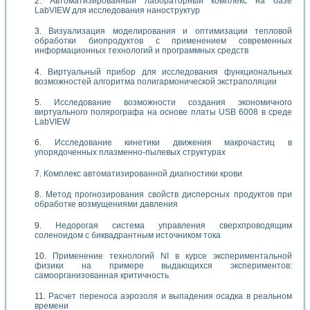
Автоматизированный лабораторный комплекс на базе
LabVIEW для исследования наноструктур
Визуализация моделирования и оптимизации тепловой
обработки биопродуктов с применением современных
информационных технологий и программных средств
Виртуальный прибор для исследования функциональных
возможностей алгоритма полигармонической экстраполяции
Исследование возможности создания экономичного
виртуального полярографа на основе платы USB 6008 в среде
LabVIEW
Исследование кинетики движения макрочастиц в
упорядоченных плазменно-пылевых структурах
Комплекс автоматизированной диагностики крови
Метод прогнозирования свойств дисперсных продуктов при
обработке возмущениями давления
Недорогая система управления сверхпроводящим
соленоидом с биквадрантным источником тока
Применение технологий NI в курсе экспериментальной
физики на примере выдающихся экспериментов:
самоорганизованная критичность
Расчет переноса аэрозоля и выпадения осадка в реальном
времени