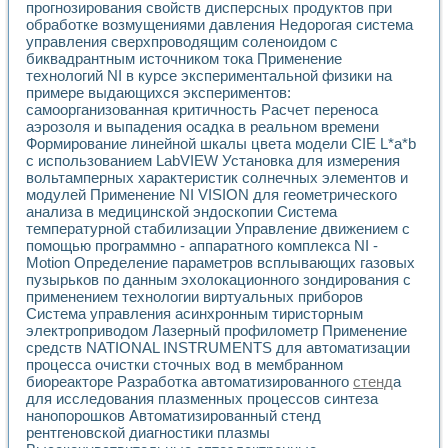
прогнозирования свойств дисперсных продуктов при
обработке возмущениями давления Недорогая система
управления сверхпроводящим соленоидом с
биквадрантным источником тока Применение
технологий NI в курсе экспериментальной физики на
примере выдающихся экспериментов:
самоорганизованная критичность Расчет переноса
аэрозоля и выпадения осадка в реальном времени
Формирование линейной шкалы цвета модели CIE L*a*b
с использованием LabVIEW Установка для измерения
вольтамперных характеристик солнечных элементов и
модулей Применение NI VISION для геометрического
анализа в медицинской эндоскопии Система
температурной стабилизации Управление движением с
помощью программно - аппаратного комплекса NI -
Motion Определение параметров всплывающих газовых
пузырьков по данным эхолокационного зондирования с
применением технологии виртуальных приборов
Система управления асинхронным тиристорным
электроприводом Лазерный профилометр Применение
средств NATIONAL INSTRUMENTS для автоматизации
процесса очистки сточных вод в мембранном
биореакторе Разработка автоматизированного
стенд
а
для исследования плазменных процессов синтеза
нанопорошков Автоматизированный стенд
рентгеновской диагностики плазмы