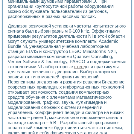
минимальными шумовыми параметрами Э. При
Разработка виртуальных тренажеров путем моделировани
организации круглосуточной работы оборудования
Система блокировок, сигнализации и защиты ускорителя 
можно обслуживать пользователей из регионов,
Система сбора данных и управления процессом цементир
расположенных в разных часовых поясах.
Управление температурой газовой среды специальной ба
Разработка программного обеспечения с использованием
Диапазон возможной установки частоты испытательного
Использование технологий NATIONAL INSTRUMENTS при ра
сигнала был выбран равным 0-100 kHz. Эффектными
Оборудование для промышленной термотрансферной мар
примерами результатов деятельности NI в этой области
Автоматизация реометрических исследований на базе La
могут служить университетские комплекты Academic
Bundle NI, универсальная учебная лабораторная
Применение измерителя иммитанса для исследова¬ния эле
станция ELVIS и конструктор LEGO Mindstorms NXT,
Исследование электромагнитных переходных процессов при
разрабатываемые компаниями Quanser Consulting,
Стенд для исследования электрических переходных харак
Vernier Software & Technology, PASCO и поддерживаемые
Автоматизация контроля сварных швов на базе техноло
технологиями NI лабораторные
стенд
ы и практикумы
Измерительный контроль с применением неиндустриальны
для самых различных дисциплин. Выбор алгоритма
Моделирование надежности и эффективности систем упра
зависит от типа моделей принятия решений.
Лабораторные практикумы и учебные стенды
Перспективы внедрения и развития решения Внедрение
Автоматизация лабораторного стенда по измерению проф
современных прикладных информационных технологий
открывает возможность создания компьютерных
Автоматизированные лабораторные комплексы для вузов,
средств обучения с элементами математического
Виртуальный прибор для исследования нелинейных рези
моделирования, графики, звука, мультимедиа и
Использование виртуальных приборов в процесе изучения
моделирования сложных систем измерения и
Использование программ ELECTRONICS WORKBENCH-MULTI
управления. Коэффициент передачи фильтра на низких
Лабораторный практикум по дисциплине «Цифровые вычис
частотах – равен 1, максимальное напряжение сигнала
Лабораторный практикум по ИНС на основе LabVIEW
на входе фильтра – 5 В . Разработанный программно-
Лабораторный практикум по основам теории коммутации
аппаратный комплекс будет являться частью системы,
Опыт использования NI LabVIEW для создания лабораторн
включающей в себя физическую установку для