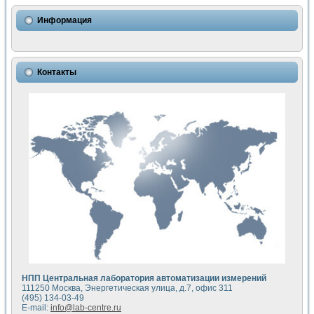
Использование NI LabVIEW для математического моделир
Исследовние возможности создания измерителя ВАХ фото
Информация
Математическое моделирование генератора сигналов - и
Моделирование и экспериментальное исследование линей
Применение осциллографического модуля с высоким разр
Симуляция отклика импульсного радиолокационного сигнал
Контакты
Автоматизация формирования уравнений состояния для и
Блок гальванической развязки для устройства сбора данн
Разработка автоматизированного стенда для измерения о
Применение среды LabVIEW для построения картины возб
Портативная система для определения показателей качес
Использование LabVIEW для управления источником пит
Устройство для снятия вольт-амперных характеристик со
Передовые научные технологии: нано-, фемто-, биотехнологи
Автоматизированная установка по измерению временных 
Автоматизированный лабораторный комплекс на базе Lab
Визуализация моделирования и оптимизации тепловой об
Виртуальный прибор для исследования функциональных в
Исследование возможности создания экономичного виртуа
Исследование кинетики движения макрочастиц в упорядо
Комплекс автоматизированной диагностики крови
НПП Центральная лаборатория автоматизации измерений
Метод прогнозирования свойств дисперсных продуктов п
111250 Москва, Энергетическая улица, д.7, офис 311
Недорогая система управления сверхпроводящим соленои
(495) 134-03-49
E-mail:
info@lab-centre.ru
Применение технологий NI в курсе экспериментальной фи