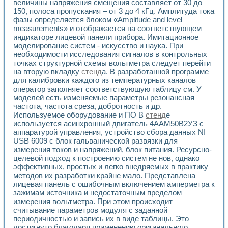
Универсальный стенд для исследования электрических ха
величины напряжения смещения составляет от 30 до
Лабораторные практикумы по информационно-измерител
150, полоса пропускания – от 3 до 4 кГц. Амплитуда тока
фазы определяется блоком «Amplitude and level
Виртуальный измеритель частотных характеристик на осн
measurements» и отображается на соответствующем
Лабораторный практикум по основам теории Коммутации
индикаторе лицевой панели прибора. Имитационное
Разработка виртуальной лабораторной работы «Имитаци
моделирование систем - искусство и наука. При
Виртуальные практикумы по электротехнике в среде LabV
необходимости исследования сигналов в контрольных
Из опыта внедрения в рамках национального проекта «Об
точках структурной схемы вольтметра следует перейти
Исследование эффективности решателей обыкновенных 
на вторую вкладку
стенд
а. В разработанной программе
Опыт разработки LabVIEW лабораторных практикумов н
для калибровки каждого из температурных каналов
Проблемы повышения качества образования и подготовки
оператор заполняет соответствующую таблицу см. У
Развитие LabVIEW лабораторного практикума по электр
моделей есть изменяемые параметры резонансная
частота, частота среза, добротность и др.
Разработка виртуальной лаборатории по электротехнике 
Используемое оборудование и ПО В
стенд
е
Усовершенствованные алгоритмы частотного анализа для
используется асинхронный двигатель 4ААМ50В2УЗ с
Об опыте работы учебного центра «Технологии NATIONAL
аппаратурой управления, устройство сбора данных NI
Технологии NI в магистерской программе «Прикладная фи
USB 6009 с блок гальванической развязки для
Система диагностики двигателей постоянного тока
измерения токов и напряжений, блок питания. Ресурсно-
Автоматизированный стенд формирования электромагнитн
целевой подход к построению систем не нов, однако
Лабораторный практикум по курсу ИИС на базе оборудов
эффективных, простых и легко внедряемых в практику
Партнеры
методов их разработки крайне мало. Представлена
лицевая панель с ошибочным включением амперметра к
Академические и отраслевые институты
зажимам источника и недостаточным пределом
Учебные заведения
измерения вольтметра. При этом происходит
Бизнес
считывание параметров модуля с заданной
Контакты
периодичностью и запись их в виде таблицы. Это
достигнуто благодаря применению оригинального