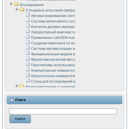
Исследования
Стендовые испытания (виброакустика, тензометрия и т.п.)
Автоматизированная система измерения параметров дизе
Система мониторинга состояния тяговых электродвигателей
Контроль духовых музыкальных инструментов
Лабораторный комплекс по исследованию элементной ба
Применение LabVIEW real-time module для моделирования
Создание комплекса по измерению скорости подвижного с
Система автоматизации экспериментальных исследований 
Функциональные модули в стандарте Nl SCXI для ультраз
Магнитометрический метод в дефектоскопии сварных шво
Перспективы использования машинного зрения в составе
Компьютерные измерительные системы для лабораторных
Испытательно-измерительный комплекс аппаратуры для о
Стенд для исследований рабочих процессов ДВС в динам
Радиоэлектроника и телекоммуникации
LabVIEW в расчетах радиолиний систем передачи данных
Аппаратно-программный комплекс для исследования АЧХ 
Поиск
Виртуальный лабораторный стенд для исследования пар
Измерение шумовых параметров операционных усилител
Измерительный преобразователь на основе цифровой обр
Инструменты для исследования выравнивания электричес
Инструменты для исследования компенсации эхо-сигнало