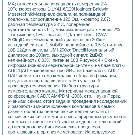
Применение LabVIEW для исследования течения в расши
МА; относительная погрешность измерения 2%
10Тензорезисторы 1-LY41-6/120Hottinger Baldwin
Создание виртуальной работы «Изучение магнитных свой
MesstechnikМатериал: фольга на полиамидной
Обратный маятник
подложке, сопротивление 120 Ом, к-фактор 2,07;
Устройство для изучения основ интерфейсов обмена по п
рабочая температура 23°С, поперечная
Лабораторный практикум: изучение адиабатического расш
чувствительность 0,1; максимальное растяжение: 2%
Стенд для исследования электрических переходных харак
-растяжение, 5% - сжатие; 11Датчик силы CWW-
Система статистической обработки результатов измерите
200kgfDacellНоминальный диапазон: до 200кгс,
Автоматизация лазерно-плазменных измерений с помощ
выходной сигнал: 1,5мВ/В; нелинейность 0,5%; питание
Модельно-измерительный комплекс. Назначение. Состав.
10В 12Датчик силы UMI-200kgfDacellНоминальный
диапазон: до 200кгс, выходной сигнал: 2мВ/В;
Использование технологий NATIONAL INSTRUMENTS для с
нелинейность 0,03%; питание 10В Рисунок 4 - Схема
Учебный практикум "Спектральный и корреляционный ана
информационно-измерительной системы на базе платы
Учебный стенд для исследования принципа действия унив
АЦП/ЦАП Разновидностью ИИС на базе платы АЦП/
Оборудование и программное обеспечение учебных лабор
ЦАП является схема комплекса сбора информации,
Виртуальный лабораторный практикум для изучения техн
представленного на рисунке 5. На участке б
Управление роботом ТУР-10 средствами LabVIEW
производятся измерения. Выбор структуры
Аппаратно-программный комплекс для исследования АЧХ 
измерительного канала. Материалы международной
Автоматизированный дистанционный лабораторный практи
конференции CAD/CAM/PDM -2006, стр.
Наука
Перед
Исследование возможности реставрации одномерных сигн
учеными сейчас стоит задача проведения исследований
и разработки многочисленных комплексов в самых
Использование технологий NATIONAL INSTRUMENTS в оп
разных областях человеческой деятельности от
Разработка модификаций алгоритма полигармонической э
космических систем мониторинга природных ресурсов и
Учебный стенд для исследования принципа действия унив
сложных технических объектов и ядерных технологий
Виртуальная система поддержки принимаемых решений в
до исследования биохимических процессов,
Преемственность дисциплин «Моделирование систем» и «
протекающих в организме человека. Используемое