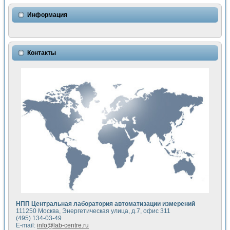
Использование NI LabVIEW для математического моделир
Исследовние возможности создания измерителя ВАХ фото
Информация
Математическое моделирование генератора сигналов - и
Моделирование и экспериментальное исследование линей
Применение осциллографического модуля с высоким разр
Симуляция отклика импульсного радиолокационного сигнал
Контакты
Автоматизация формирования уравнений состояния для и
Блок гальванической развязки для устройства сбора данн
Разработка автоматизированного стенда для измерения о
Применение среды LabVIEW для построения картины возб
Портативная система для определения показателей качес
Использование LabVIEW для управления источником пит
Устройство для снятия вольт-амперных характеристик со
Передовые научные технологии: нано-, фемто-, биотехнологи
Автоматизированная установка по измерению временных 
Автоматизированный лабораторный комплекс на базе Lab
Визуализация моделирования и оптимизации тепловой об
Виртуальный прибор для исследования функциональных в
Исследование возможности создания экономичного виртуа
Исследование кинетики движения макрочастиц в упорядо
Комплекс автоматизированной диагностики крови
НПП Центральная лаборатория автоматизации измерений
Метод прогнозирования свойств дисперсных продуктов п
111250 Москва, Энергетическая улица, д.7, офис 311
Недорогая система управления сверхпроводящим соленои
(495) 134-03-49
E-mail:
info@lab-centre.ru
Применение технологий NI в курсе экспериментальной фи