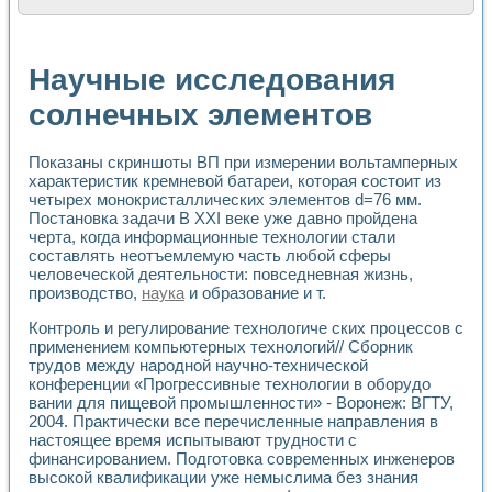
Расчет переноса аэрозоля и выпадения осадка в реально
Формирование линейной шкалы цвета модели CIE L*a*b с
Установка для измерения вольтамперных характеристик с
Научные исследования
Применение NI VISION для геометрического анализа в ме
Система температурной стабилизации
солнечных элементов
Управление движением с помощью программно - аппаратног
Определение параметров всплывающих газовых пузырьков
Показаны скриншоты ВП при измерении вольтамперных
Система управления асинхронным тиристорным электроп
характеристик кремневой батареи, которая состоит из
Лазерный профилометр
четырех монокристаллических элементов d=76 мм.
Применение средств NATIONAL INSTRUMENTS для автомат
Постановка задачи В XXI веке уже давно пройдена
Разработка автоматизированного стенда для исследован
черта, когда информационные технологии стали
Автоматизированный стенд рентгеновской диагностики п
составлять неотъемлемую часть любой сферы
Высокочувствительные оптоэлектронные дифракционные 
человеческой деятельности: повседневная жизнь,
Установка для измерения диэлектрических свойств сегне
производство,
наука
и образование и т.
Исследование кинетики зарождения и развития дефектов 
Контроль и регулирование технологиче ских процессов с
Лабораторный электрический импедансный томограф на б
применением компьютерных технологий// Сборник
Микрозондовая система для характеризации механических
трудов между народной научно-технической
Метод траекторий в исследовании металлообрабатывающ
конференции «Прогрессивные технологии в оборудо
Промышленная автоматизация
вании для пищевой промышленности» - Воронеж: ВГТУ,
Автоматизация технологических процессов получения дис
2004. Практически все перечисленные направления в
Использование систем технического зрения для контроля
настоящее время испытывают трудности с
Исследование электромагнитных переходных процессов при
финансированием. Подготовка современных инженеров
Применение LabVIEW при разработке обучающих информа
высокой квалификации уже немыслима без знания