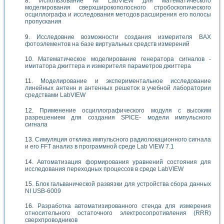
Использование NI LabVIEW для математического
моделирования сверхширокополосного стробоскопического
осциллографа и исследования методов расширения его полосы
пропускания
Исследовние возможности создания измерителя ВАХ
фотоэлементов на базе виртуальных средств измерений
Математическое моделирование генератора сигналов -
имитатора джиттера и измерителя параметров джиттера
Моделирование и экспериментальное исследование
линейных антенн и антенных решеток в учебной лаборатории
средствами LabVIEW
Применение осциллографического модуля с высоким
разрешением для создания SPICE- модели импульсного
сигнала
Симуляция отклика импульсного радиолокационного сигнала
и его FFT анализ в программной среде Lab VIEW 7.1
Автоматизация формирования уравнений состояния для
исследования переходных процессов в среде LabVIEW
Блок гальванической развязки для устройства сбора данных
NI USB-6009
Разработка автоматизированного стенда для измерения
относительного остаточного электросопротивления (RRR)
сверхпроводников