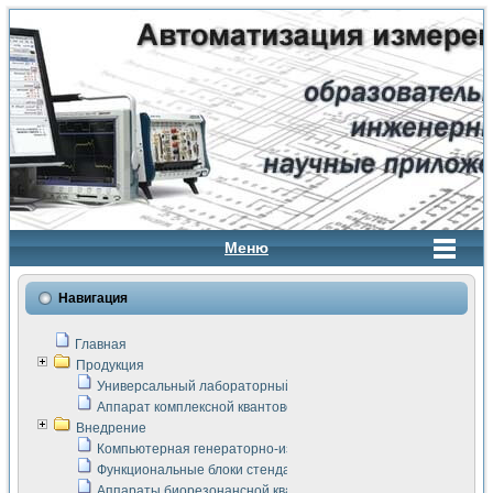
Меню
Навигация
Главная
Продукция
Универсальный лабораторный стенд "Сигнал-USB"
Аппарат комплексной квантовой терапии Интроскан
Внедрение
Компьютерная генераторно-измерительная система
Функциональные блоки стенда "Сигнал-USB"
Аппараты биорезонансной квантовой терапии серии СКАН