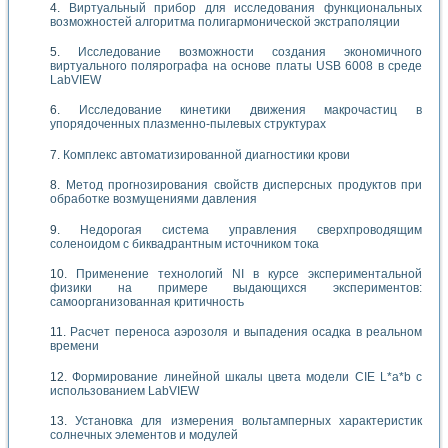
Виртуальный прибор для исследования функциональных
возможностей алгоритма полигармонической экстраполяции
Исследование возможности создания экономичного
виртуального полярографа на основе платы USB 6008 в среде
LabVIEW
Исследование кинетики движения макрочастиц в
упорядоченных плазменно-пылевых структурах
Комплекс автоматизированной диагностики крови
Метод прогнозирования свойств дисперсных продуктов при
обработке возмущениями давления
Недорогая система управления сверхпроводящим
соленоидом с биквадрантным источником тока
Применение технологий NI в курсе экспериментальной
физики на примере выдающихся экспериментов:
самоорганизованная критичность
Расчет переноса аэрозоля и выпадения осадка в реальном
времени
Формирование линейной шкалы цвета модели CIE L*a*b с
использованием LabVIEW
Установка для измерения вольтамперных характеристик
солнечных элементов и модулей