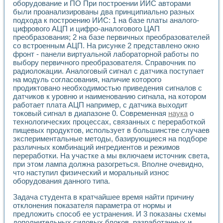
Универсальный стенд для исследования электрических ха
оборудование и ПО При построении ИИС авторами
Лабораторные практикумы по информационно-измерител
были проанализированы два принципиально разных
Виртуальный измеритель частотных характеристик на осн
подхода к построению ИИС: 1 на базе платы аналого-
цифрового АЦП и цифро-аналогового ЦАП
Лабораторный практикум по основам теории Коммутации
преобразования; 2 на базе первичных преобразователей
Разработка виртуальной лабораторной работы «Имитаци
со встроенным АЦП. На рисунке 2 представлено окно
Виртуальные практикумы по электротехнике в среде LabV
фронт - панели виртуальной лабораторной работы по
Из опыта внедрения в рамках национального проекта «Об
выбору первичного преобразователя. Справочник по
Исследование эффективности решателей обыкновенных 
радиолокации. Аналоговый сигнал с датчика поступает
Опыт разработки LabVIEW лабораторных практикумов н
на модуль согласования, наличие которого
Проблемы повышения качества образования и подготовки
продиктовано необходимостью приведения сигналов с
Развитие LabVIEW лабораторного практикума по электр
датчиков к уровню и наименованию сигнала, на котором
Разработка виртуальной лаборатории по электротехнике 
работает плата АЦП например, с датчика выходит
токовый сигнал в диапазоне 0. Современная
наука
о
Усовершенствованные алгоритмы частотного анализа для
технологических процессах, связанных с переработкой
Об опыте работы учебного центра «Технологии NATIONAL
пищевых продуктов, использует в большинстве случаев
Технологии NI в магистерской программе «Прикладная фи
экспериментальные методы, базирующиеся на подборе
Система диагностики двигателей постоянного тока
различных комбинаций ингредиентов и режимов
Автоматизированный стенд формирования электромагнитн
переработки. На участке а мы включаем источник света,
Лабораторный практикум по курсу ИИС на базе оборудов
при этом лампа должна разогреться. Вполне очевидно,
Партнеры
что наступил физический и моральный износ
Академические и отраслевые институты
оборудования данного типа.
Учебные заведения
Задача студента в кратчайшее время найти причину
Бизнес
отклонения показателя параметра от нормы и
Контакты
предложить способ ее устранения. И 3 показаны схемы
дополнительных силовых блоков, разработанных и