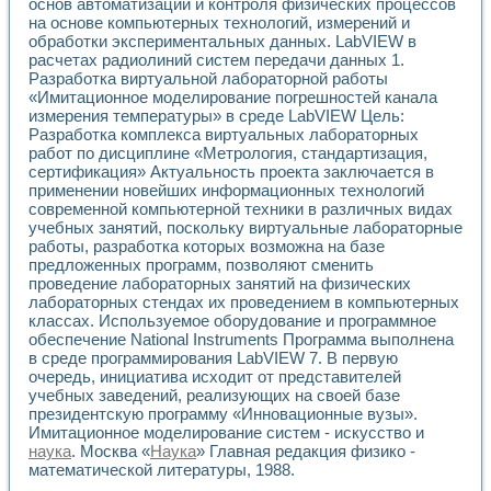
основ автоматизации и контроля физических процессов
Разработка виртуальных тренажеров путем моделировани
на основе компьютерных технологий, измерений и
Система блокировок, сигнализации и защиты ускорителя 
обработки экспериментальных данных. LabVIEW в
Система сбора данных и управления процессом цементир
расчетах радиолиний систем передачи данных 1.
Управление температурой газовой среды специальной ба
Разработка виртуальной лабораторной работы
Разработка программного обеспечения с использованием
«Имитационное моделирование погрешностей канала
Использование технологий NATIONAL INSTRUMENTS при ра
измерения температуры» в среде LabVIEW Цель:
Оборудование для промышленной термотрансферной мар
Разработка комплекса виртуальных лабораторных
Автоматизация реометрических исследований на базе La
работ по дисциплине «Метрология, стандартизация,
Применение измерителя иммитанса для исследова¬ния эле
сертификация» Актуальность проекта заключается в
применении новейших информационных технологий
Исследование электромагнитных переходных процессов при
современной компьютерной техники в различных видах
Стенд для исследования электрических переходных харак
учебных занятий, поскольку виртуальные лабораторные
Автоматизация контроля сварных швов на базе техноло
работы, разработка которых возможна на базе
Измерительный контроль с применением неиндустриальны
предложенных программ, позволяют сменить
Моделирование надежности и эффективности систем упра
проведение лабораторных занятий на физических
Лабораторные практикумы и учебные стенды
лабораторных стендах их проведением в компьютерных
Автоматизация лабораторного стенда по измерению проф
классах. Используемое оборудование и программное
Автоматизированные лабораторные комплексы для вузов,
обеспечение National Instruments Программа выполнена
в среде программирования LabVIEW 7. В первую
Виртуальный прибор для исследования нелинейных рези
очередь, инициатива исходит от представителей
Использование виртуальных приборов в процесе изучения
учебных заведений, реализующих на своей базе
Использование программ ELECTRONICS WORKBENCH-MULTI
президентскую программу «Инновационные вузы».
Лабораторный практикум по дисциплине «Цифровые вычис
Имитационное моделирование систем - искусство и
Лабораторный практикум по ИНС на основе LabVIEW
наука
. Москва «
Наука
» Главная редакция физико -
Лабораторный практикум по основам теории коммутации
математической литературы, 1988.
Опыт использования NI LabVIEW для создания лабораторн