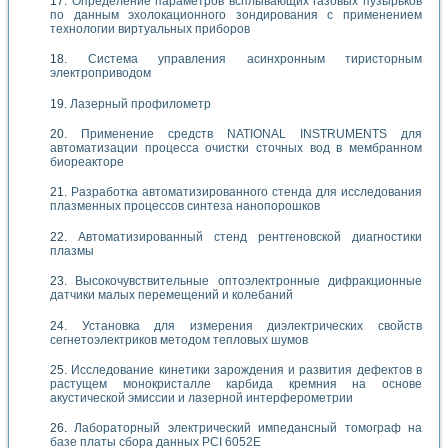
Определение параметров всплывающих газовых пузырьков
по данным эхолокационного зондирования с применением
технологии виртуальных приборов
Система управления асинхронным тиристорным
электроприводом
Лазерный профилометр
Применение средств NATIONAL INSTRUMENTS для
автоматизации процесса очистки сточных вод в мембранном
биореакторе
Разработка автоматизированного стенда для исследования
плазменных процессов синтеза нанопорошков
Автоматизированный стенд рентгеновской диагностики
плазмы
Высокочувствительные оптоэлектронные дифракционные
датчики малых перемещений и колебаний
Установка для измерения диэлектрических свойств
сегнетоэлектриков методом тепловых шумов
Исследование кинетики зарождения и развития дефектов в
растущем монокристалле карбида кремния на основе
акустической эмиссии и лазерной интерферометрии
Лабораторный электрический импедансный томограф на
базе платы сбора данных PCI 6052E