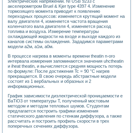
электрических напряжений. NI USB 9233 с
Разработка виртуальных тренажеров путем моделировани
акселерометром Bruel & Kjer type 4397 4. Изменение
Система блокировок, сигнализации и защиты ускорителя 
тормозящего момента приводит к появлению
Система сбора данных и управления процессом цементир
переходных процессов: изменяется крутящий момент на
Управление температурой газовой среды специальной ба
валу двигателя 4, изменяется частота вращения
Разработка программного обеспечения с использованием
коленчатого вала двигателя 4, изменяется расход
Использование технологий NATIONAL INSTRUMENTS при ра
топлива и воздуха. Измерение температуры
Оборудование для промышленной термотрансферной мар
охлаждающей жидкости на входе и выходе каждого из
Автоматизация реометрических исследований на базе La
каналов системы охлаждения. Зададимся параметрами
Применение измерителя иммитанса для исследова¬ния эле
модели a2м, a1м, a0м.
Исследование электромагнитных переходных процессов при
В процессе нагрева в моменты времени theatin n-ого
Стенд для исследования электрических переходных харак
интервала измерения запоминаются значения uhctheatin
Автоматизация контроля сварных швов на базе техноло
и iheat theatin, и вычисляется средняя мощность потерь
Измерительный контроль с применением неиндустриальны
по формуле: После достижения Tc = 90 °С нагрев
Моделирование надежности и эффективности систем упра
прекращается. В свою очередь абстрактные модели
Лабораторные практикумы и учебные стенды
состоят из 1 вербальных и образных и 2
Автоматизация лабораторного стенда по измерению проф
информационных.
Автоматизированные лабораторные комплексы для вузов,
График зависимости диэлектрической проницаемости е
Виртуальный прибор для исследования нелинейных рези
ВаТiO3 от температуры Т, полученный мостовым
Использование виртуальных приборов в процесе изучения
методом и методом тепловых шумов. Студентам
Использование программ ELECTRONICS WORKBENCH-MULTI
предлагается построить графики изменения
Лабораторный практикум по дисциплине «Цифровые вычис
статического давления по стенкам диффузора, а также
Лабораторный практикум по ИНС на основе LabVIEW
рассчитать и построить профиль скорости в трех
Лабораторный практикум по основам теории коммутации
поперечных сечениях диффузора.
Опыт использования NI LabVIEW для создания лабораторн