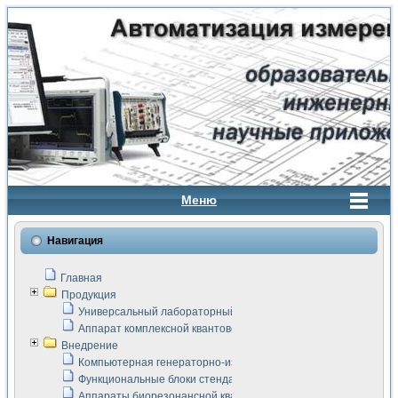
Меню
Навигация
Главная
Продукция
Универсальный лабораторный стенд "Сигнал-USB"
Аппарат комплексной квантовой терапии Интроскан
Внедрение
Компьютерная генераторно-измерительная система
Функциональные блоки стенда "Сигнал-USB"
Аппараты биорезонансной квантовой терапии серии СКАН