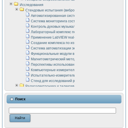
Исследования
Стендовые испытания (виброакустика, тензометрия и т.п.)
Автоматизированная система измерения параметров дизе
Система мониторинга состояния тяговых электродвигателей
Контроль духовых музыкальных инструментов
Лабораторный комплекс по исследованию элементной ба
Применение LabVIEW real-time module для моделирования
Создание комплекса по измерению скорости подвижного с
Система автоматизации экспериментальных исследований 
Функциональные модули в стандарте Nl SCXI для ультраз
Магнитометрический метод в дефектоскопии сварных шво
Перспективы использования машинного зрения в составе
Компьютерные измерительные системы для лабораторных
Испытательно-измерительный комплекс аппаратуры для о
Стенд для исследований рабочих процессов ДВС в динам
Радиоэлектроника и телекоммуникации
LabVIEW в расчетах радиолиний систем передачи данных
Аппаратно-программный комплекс для исследования АЧХ 
Поиск
Виртуальный лабораторный стенд для исследования пар
Измерение шумовых параметров операционных усилител
Измерительный преобразователь на основе цифровой обр
Инструменты для исследования выравнивания электричес
Инструменты для исследования компенсации эхо-сигнало