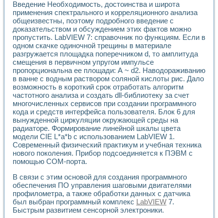
Введение Необходимость, достоинства и широта
Применение LabVIEW для исследования течения в расши
применения спектрального и корреляционного анализа
Создание виртуальной работы «Изучение магнитных свой
общеизвестны, поэтому подробного введение с
Обратный маятник
доказательством и обсуждением этих фактов можно
Устройство для изучения основ интерфейсов обмена по п
пропустить. LabVIEW 7: справочник по функциям. Если в
Лабораторный практикум: изучение адиабатического расш
одном скачке одиночной трещины в материале
Стенд для исследования электрических переходных харак
разгружается площадка поперечником d, то амплитуда
Система статистической обработки результатов измерите
смещения в первичном упругом импульсе
пропорциональна ее площади: А ~ d2. Наводораживанию
Автоматизация лазерно-плазменных измерений с помощ
в ванне с водным раствором соляной кислоты рис. Дало
Модельно-измерительный комплекс. Назначение. Состав.
возможность в короткий срок отработать алгоритм
Использование технологий NATIONAL INSTRUMENTS для с
частотного анализа и создать dll-библиотеку за счет
Учебный практикум "Спектральный и корреляционный ана
многочисленных сервисов при создании программного
Учебный стенд для исследования принципа действия унив
кода и средств интерфейса пользователя. Блок 6 для
Оборудование и программное обеспечение учебных лабор
вынужденной циркуляции окружающей среды на
Виртуальный лабораторный практикум для изучения техн
радиаторе. Формирование линейной шкалы цвета
Управление роботом ТУР-10 средствами LabVIEW
модели CIE L*a*b с использованием LabVIEW 1.
Аппаратно-программный комплекс для исследования АЧХ 
Современный физический практикум и учебная техника
нового поколения. Прибор подсоединяется к ПЭВМ с
Автоматизированный дистанционный лабораторный практи
помощью СОМ-порта.
Исследование возможности реставрации одномерных сигн
Использование технологий NATIONAL INSTRUMENTS в оп
В связи с этим основой для создания программного
Разработка модификаций алгоритма полигармонической э
обеспечения ПО управления шаговыми двигателями
Учебный стенд для исследования принципа действия унив
профилометра, а также обработки данных с датчика
Виртуальная система поддержки принимаемых решений в
был выбран программный комплекс
LabVIEW
7.
Преемственность дисциплин «Моделирование систем» и «
Быстрым развитием сенсорной электроники.