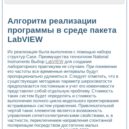
Расчет переноса аэрозоля и выпадения осадка в реально
Формирование линейной шкалы цвета модели CIE L*a*b с
Установка для измерения вольтамперных характеристик с
Алгоритм реализации
Применение NI VISION для геометрического анализа в ме
Система температурной стабилизации
программы в среде пакета
Управление движением с помощью программно - аппаратног
LabVIEW
Определение параметров всплывающих газовых пузырьков
Система управления асинхронным тиристорным электроп
Лазерный профилометр
Их реализация была выполнена с помощью набора
Применение средств NATIONAL INSTRUMENTS для автомат
структур Case. Преимущества технологии National
Разработка автоматизированного стенда для исследован
Instruments Выбор
LabVIEW
для создания
Автоматизированный стенд рентгеновской диагностики п
лабораторного практикума не случаен. При понижении
Высокочувствительные оптоэлектронные дифракционные 
его частоты все временные интервалы будут
Установка для измерения диэлектрических свойств сегне
пропорционально удлиняться. Следует отметить, что в
Исследование кинетики зарождения и развития дефектов 
существующих методиках параметр шероховатости
предполагается постоянным и учет его изменчивости
Лабораторный электрический импедансный томограф на б
представлял собой отдельную проблему. Стоимость
Микрозондовая система для характеризации механических
таких систем будет определять и стоимость
Метод траекторий в исследовании металлообрабатывающ
выполнения полного цикла модельного проектирования
Промышленная автоматизация
встраиваемых систем управления. Привлекательной
Автоматизация технологических процессов получения дис
чертой таких элементов является возможность
Использование систем технического зрения для контроля
управления сегнетоэлектрическими свойствами, и, в
Исследование электромагнитных переходных процессов при
частности, переключением направления спонтанной
Применение LabVIEW при разработке обучающих информа
поляризации посредством достаточно малых