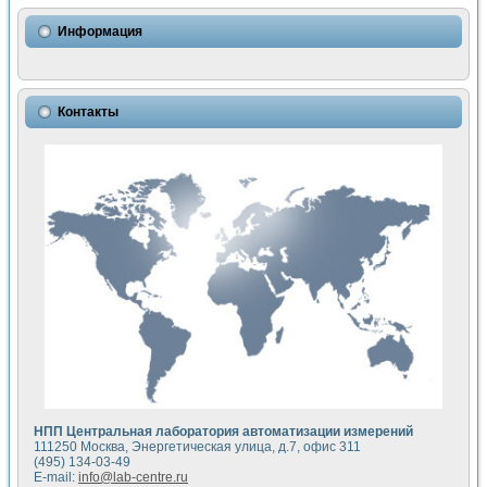
Использование NI LabVIEW для математического моделир
Исследовние возможности создания измерителя ВАХ фото
Информация
Математическое моделирование генератора сигналов - и
Моделирование и экспериментальное исследование линей
Применение осциллографического модуля с высоким разр
Симуляция отклика импульсного радиолокационного сигнал
Контакты
Автоматизация формирования уравнений состояния для и
Блок гальванической развязки для устройства сбора данн
Разработка автоматизированного стенда для измерения о
Применение среды LabVIEW для построения картины возб
Портативная система для определения показателей качес
Использование LabVIEW для управления источником пит
Устройство для снятия вольт-амперных характеристик со
Передовые научные технологии: нано-, фемто-, биотехнологи
Автоматизированная установка по измерению временных 
Автоматизированный лабораторный комплекс на базе Lab
Визуализация моделирования и оптимизации тепловой об
Виртуальный прибор для исследования функциональных в
Исследование возможности создания экономичного виртуа
Исследование кинетики движения макрочастиц в упорядо
Комплекс автоматизированной диагностики крови
НПП Центральная лаборатория автоматизации измерений
Метод прогнозирования свойств дисперсных продуктов п
111250 Москва, Энергетическая улица, д.7, офис 311
Недорогая система управления сверхпроводящим соленои
(495) 134-03-49
E-mail:
info@lab-centre.ru
Применение технологий NI в курсе экспериментальной фи