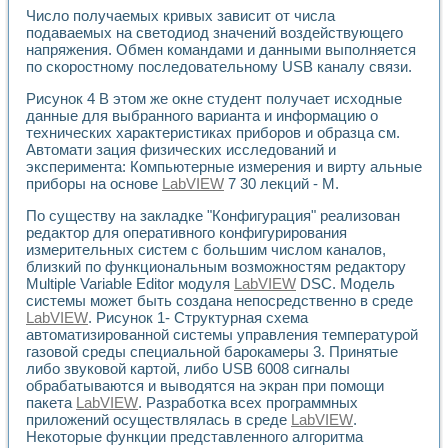
Универсальный стенд для исследования электрических ха
Число получаемых кривых зависит от числа
Лабораторные практикумы по информационно-измерител
подаваемых на светодиод значений воздействующего
Виртуальный измеритель частотных характеристик на осн
напряжения. Обмен командами и данными выполняется
Лабораторный практикум по основам теории Коммутации
по скоростному последовательному USB каналу связи.
Разработка виртуальной лабораторной работы «Имитаци
Виртуальные практикумы по электротехнике в среде LabV
Рисунок 4 В этом же окне студент получает исходные
Из опыта внедрения в рамках национального проекта «Об
данные для выбранного варианта и информацию о
технических характеристиках приборов и образца см.
Исследование эффективности решателей обыкновенных 
Автомати зация физических исследований и
Опыт разработки LabVIEW лабораторных практикумов н
эксперимента: Компьютерные измерения и вирту альные
Проблемы повышения качества образования и подготовки
приборы на основе
LabVIEW
7 30 лекций - М.
Развитие LabVIEW лабораторного практикума по электр
Разработка виртуальной лаборатории по электротехнике 
По существу на закладке "Конфигурация" реализован
Усовершенствованные алгоритмы частотного анализа для
редактор для оперативного конфигурирования
Об опыте работы учебного центра «Технологии NATIONAL
измерительных систем с большим числом каналов,
близкий по функциональным возможностям редактору
Технологии NI в магистерской программе «Прикладная фи
Multiple Variable Editor модуля
LabVIEW
DSC. Модель
Система диагностики двигателей постоянного тока
системы может быть создана непосредственно в среде
Автоматизированный стенд формирования электромагнитн
LabVIEW
. Рисунок 1- Структурная схема
Лабораторный практикум по курсу ИИС на базе оборудов
автоматизированной системы управления температурой
Партнеры
газовой среды специальной барокамеры 3. Принятые
Академические и отраслевые институты
либо звуковой картой, либо USB 6008 сигналы
Учебные заведения
обрабатываются и выводятся на экран при помощи
Бизнес
пакета
LabVIEW
. Разработка всех программных
Контакты
приложений осуществлялась в среде
LabVIEW
.
Некоторые функции представленного алгоритма