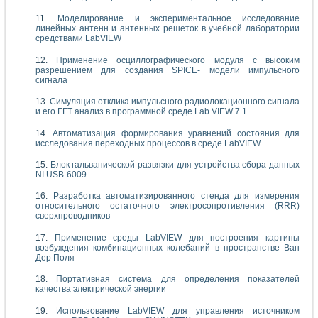
Моделирование и экспериментальное исследование
линейных антенн и антенных решеток в учебной лаборатории
средствами LabVIEW
Применение осциллографического модуля с высоким
разрешением для создания SPICE- модели импульсного
сигнала
Симуляция отклика импульсного радиолокационного сигнала
и его FFT анализ в программной среде Lab VIEW 7.1
Автоматизация формирования уравнений состояния для
исследования переходных процессов в среде LabVIEW
Блок гальванической развязки для устройства сбора данных
NI USB-6009
Разработка автоматизированного стенда для измерения
относительного остаточного электросопротивления (RRR)
сверхпроводников
Применение среды LabVIEW для построения картины
возбуждения комбинационных колебаний в пространстве Ван
Дер Поля
Портативная система для определения показателей
качества электрической энергии
Использование LabVIEW для управления источником