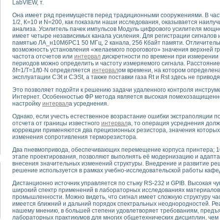
LabVIEW, т.
Она имеет ряд преимуществ перед традиционными сооружениями. В част
тика, тензометрия и т.п.)
1/2, К=10 и N=200, как показали наши исследования, оказывается наил
а измерения параметров дизельных двигателей типа В-46
анализа. Усилитель пачек импульсов Модуль цифрового усилителя мощ
имеет четыре независимых канала усиления. Для регистрации сигналов
ия тяговых электродвигателей электровоза на базе устройств National Instr
памятью ЛА_н10М6РС1 50 МГц, 2 канала, 256 Кбайт памяти. Отличитель
ных инструментов
возможность установления «желаемого порогового» значения верхней г
исследованию элементной базы машин
частота отсчетов или
интервал
дискретности по времени при измерении с
периодов можно определить и частоту измеряемого сигнала. Расстояние
me module для моделирования электромагнитных процессов с целью отладки
δf=1/T=1/t0·N определяется
интервал
ом времени, на котором определена
рению скорости подвижного состава для тренажера машиниста состава
эксплуатации CЭt и CЭSt, a также поставки газа Rt и Rst здесь не приводя
ериментальных исследований в гиперзвуковых аэродинамических трубах
Это позволяет подойти к решению задачи удаленного контроля инструме
андарте Nl SCXI для ультразвуковых контрольно-измерительных систем
Интернет. Особенностью ФР метода является высокая помехозащищеннос
в дефектоскопии сварных швов металлоконструкций
настройку
интервал
а усреднения.
 машинного зрения в составе системы управления движением экраноплана
Однако, если учесть естественное возрастание ошибки экстраполяции п
е системы для лабораторных испытаний материалов методом акустической
отсчета от границы известного
интервал
а, то операция усреднения долж
коррекции применяются два прецизионных резистора, значения которых
й комплекс аппаратуры для определения тепловых и электрических характе
изменения сопротивления терморезистора.
очих процессов ДВС в динамических режимах
никации
Два пневмопривода, обеспечивающих перемещение корпуса принтера; 10
этапе проектирования, позволяют выполнять её модернизацию и адапт
иний систем передачи данных
внесения значительных изменений структуры. Внедрение и развитие р
плекс для исследования АЧХ и ФЧХ активных фильтров
решение используется в рамках учебно-исследовательской работы каф
стенд для исследования параметров двухполюсников резонансным методом
Дистанционно источник управляется по стыку RS-232 и GPIB. Высокая ч
тров операционных усилителей с применением аппаратно-программных ср
широкий спектр применений в лабораторных исследованиях материалов 
тель на основе цифровой обработки выборок мгновенных значений
промышленности. Можно видеть, что сигнал имеет сложную структуру час
имеется ближний и дальний порядок спектральных неоднородностей. Ре
ния выравнивания электрических каналов
нашему мнению, в большей степени удовлетворяет требованиям, пред
ния компенсации эхо-сигналов
лабораторных практикумов для многих общетехнических дисциплин, чем 