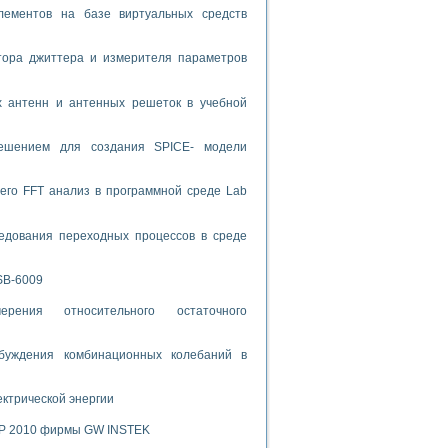
лементов на базе виртуальных средств
спользованием графической среды программирования LabVIEW
тора джиттера и измерителя параметров
 устройства по интерфейсу RS232
х антенн и антенных решеток в учебной
решением для создания SPICE- модели
орного практикума
его FFT анализ в программной среде Lab
едования переходных процессов в среде
ческих монокристаллов
SB-6009
рения относительного остаточного
лы»
экстраполяции
буждения комбинационных колебаний в
ектрической энергии
SP 2010 фирмы GW INSTEK
тв управления»