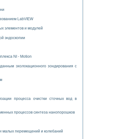
ени
ьзованием LabVIEW
ых элементов и модулей
ой эндоскопии
лекса NI - Motion
данным эхолокационного зондирования с
ом
ации процесса очистки сточных вод в
зменных процессов синтеза нанопорошков
и малых перемещений и колебаний