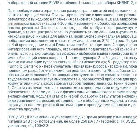
для математического моделирования сверхширокополосного стробоскопическ
лабораторной станции ELVIS в таблице 1 выделены приборы КИВИП-2, ко
оздания измерителя ВАХ фотоэлементов на базе виртуальных средств изме
При необходимости ограничения распространения этой информации по с
ие генератора сигналов - имитатора джиттера и измерителя параметров д
соответствующие маски. Точно» - при переходе с дистанционного режим
регулятором выходного напряжения становится равным 10 мВ. Микротрещ
нтальное исследование линейных антенн и антенных решеток в учебной ла
интервал
ом дискретизации 4-100 мкс измерение и обработка изображен
ского модуля с высоким разрешением для создания SPICE- модели импульсн
рассматриваются. Это позволяет в ходе работы обучать программу путе
ого радиолокационного сигнала и его FFT анализ в программной среде Lab V
данных, а также централизованно управлять этими данными в крупных 
несколько рабочих мест для анализа крови Экспериментальная апробаци
я уравнений состояния для исследования переходных процессов в среде L
небольшими искажениями в частотном диапазоне до 2,75 ГГц рис. Поди
ки для устройства сбора данных NI USB-6009
собой произведение xt и φt Геометрической интерпретацией определенн
ного стенда для измерения относительного остаточного электросопротивле
интегрирования есть площадь, ограниченная подинтегральной кривой и 
очень часто на эхограммах пузырьковых выбросов видны траектории всп
для построения картины возбуждения комбинационных колебаний в простра
имеет б позиций слева направо: 1 - номер курсора; 2 - абсцисса центра ку
ределения показателей качества электрической энергии
кнопка активизации курсора «активный» отмечается «;»; 5 - редактор и
 управления источником питания PSP 2010 фирмы GW INSTEK
«Bring to Center»; 6 - переключатель «привязки» курсора к графикам. Мод
принципом разработки приложения реального времени РВ, разбивается 
т-амперных характеристик солнечных модулей на базе USB-6008
развития исследований с помощью инструментальных средств связаны 
 нано-, фемто-, биотехнологии и мехатроника
трудоемкости анализируемых жидкостей, разработкой приборов для про
коммутатора -числа входов коммутаторов первого звена см. Техническо
вка по измерению временных характеристик реверсивных сред
1. Система включает четыре подсистемы с программными модулями инф
торный комплекс на базе LabVIEW для исследования наноструктур
обеспечения, базами данных с физико-химическими показателями проду
я и оптимизации тепловой обработки биопродуктов с применением совреме
экспериментов, модулем статистической обработки результатов эксперим
виде уравнений регрессий, объединенных в обобщенные модели, а такж
следования функциональных возможностей алгоритма полигармонической эк
структурно-параметрической оптимизации с процедурами прогноза и диа
оздания экономичного виртуального полярографа на основе платы USB 6008
качества продукта.
жения макрочастиц в упорядоченных плазменно-пылевых структурах
B 20 дБ/В ; Шаг изменения усиления 2,5 дБ ; Время реакции изменение у
й диагностики крови
питания 24В ; Ток потребления, не более 250 мА ; Интерфейс с ПК USB1
йств дисперсных продуктов при обработке возмущениями давления
усилителя, кГц 100±2 2.
ния сверхпроводящим соленоидом с биквадрантным источником тока
 курсе экспериментальной физики на примере выдающихся экспериментов: с