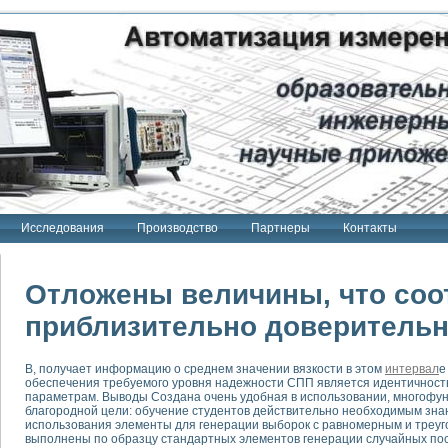
Исследования
Производство
Партнеры
Контакты
Отложены величины, что соо
приблизительно доверительн
тенд "Сигнал-USB"
В, получает информацию о среднем значении вязкости в этом
интервал
е
 терапии Интроскан
обеспечения требуемого уровня надежности СПП является идентичность
параметрам. Выводы Создана очень удобная в использовании, многофун
ерительная система
благородной цели: обучение студентов действительно необходимым зна
использования элементы для генерации выборок с равномерным и треу
Сигнал-USB"
выполнены по образцу стандартных элементов генерации случайных пос
товой терапии серии СКАН