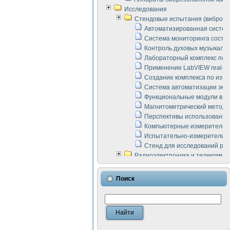
Исследования
Стендовые испытания (виброакус
Автоматизированная систем
Система мониторинга состоян
Контроль духовых музыкаль
Лабораторный комплекс по 
Применение LabVIEW real-ti
Создание комплекса по изме
Система автоматизации эксп
Функциональные модули в ст
Магнитометрический метод 
Перспективы использования
Компьютерные измерительны
Испытательно-измерительны
Стенд для исследований раб
Радиоэлектроника и телекомму
LabVIEW в расчетах радиол
Аппаратно-программный ком
Поиск
Виртуальный лабораторный 
Измерение шумовых параме
Измерительный преобразова
Инструменты для исследова
Инструменты для исследова