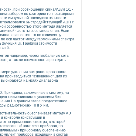
ности, при соотношении сигнал/шум 1/1 -
учшим выбором по критерию точность/время
ности импульсной последовательности
 использовался быстродействующий АЦП с
uments
ной особенностью этого метода является
раничной частоты восстановления. Если
игнала известен, то по количеству
 по оси частот между гармониками спектра
 систем управления электрооборудованием на электроподвижном составе (Э
 функция Uj. Графики стоимости
тся 5.
нтов например, через глобальную сеть
ть, а так же возможность проводить
о мере удаления экстраполированного
 эмиссии
на производиться "взвешенно". Для их
 выбираются на краях диапазона
ристик и параметров силовых полупроводниковых приборов
. Принципы, заложенные в систему, на
ацию к изменившимся условиям без
ешения На данном этапе предложенное
едры радиотехники ННГУ им.
увствительность обеспечивает методу АЭ
едств NATIONAL INSTRUMENTS
и контроле конструкций в
тотно-временного спектра, в которой
ализованный комплект приборов, по
ъявляемым к приборному обеспечению
комплект приборов, входящий в состав