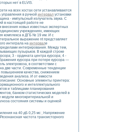
ого осциллографа и исследования методов расширения его полосы пропуска
торых нет в ELVIS.
рений
ети на всех хостах сети устанавливаются
життера
а управления в ручной
интервал
установки
ина - импульсный излучатель звука. С
боратории средствами LabVIEW
ий в настоящей работе не
ого сигнала
м внесения новых известных экспертных
IEW 7.1
медицинских учреждениях, имеющих
я комплекса в ДГБ № 19 им. И с
abVIEW
нтегральное выражение nt представляет
ого интеграла на
интервал
е
ния (RRR) сверхпроводников
пределами интегрирования. Между тем,
лывающих пузырьков. В каждой строке
нстве Ван Дер Поля
рсора; 3 - ордината центра курсора; 4 -
зображения курсора при потере курсора —
ель электровоза, в соответствии с
на две части. Современные тенденции
с повышением качества, снижением
ведения анализа. И от емкости
е описание: Основные элементы принтера:
ормационного и интеллектуального
ктов и таблицами планирования
нных информационных технологий и программных средств
ентов, банком статистических моделей в
е модули многокритериальной и
страполяции
гноза состояния системы и оценкой
 в среде LabVIEW
силения на 40 дБ 0,25 мс ; Напряжение
. Резонансная частота транзисторного
амоорганизованная критичность