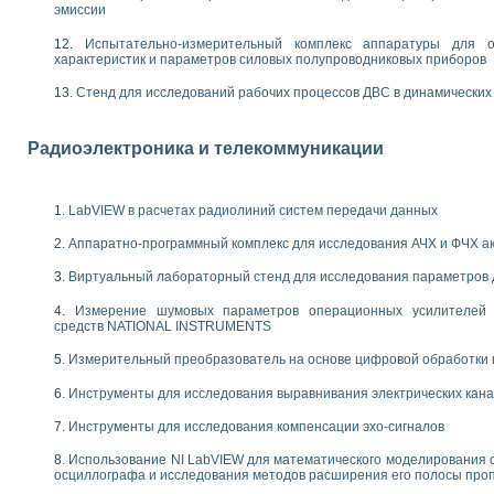
енажеров путем моделирования технологических процессов пищевых произво
эмиссии
изации и защиты ускорителя ЛУЭ-200
Испытательно-измерительный комплекс аппаратуры для о
равления процессом цементирования нефтегазовых скважин
характеристик и параметров силовых полупроводниковых приборов
азовой среды специальной барокамеры
еспечения с использованием среды графического программирования LabVIE
Стенд для исследований рабочих процессов ДВС в динамических
NATIONAL INSTRUMENTS при разработке автоматизированного комплекса для
енной термотрансферной маркировки изделий
Радиоэлектроника и телекоммуникации
ких исследований на базе LabVIEW
танса для исследова¬ния электрофизических свойств аморфного гидрогениз
ных переходных процессов при коротких замыканиях в узлах электрических н
LabVIEW в расчетах радиолиний систем передачи данных
ктрических переходных характеристик асинхронных двигателей при пуске
арных швов на базе технологий фирмы NATIONAL INSTRUMENTS
Аппаратно-программный комплекс для исследования АЧХ и ФЧХ а
применением неиндустриальных камер в производственных условиях
и эффективности систем управления в интегрированных средах
Виртуальный лабораторный стенд для исследования параметров
ебные стенды
Измерение шумовых параметров операционных усилителей 
го стенда по измерению профиля зеркальной антенны и построению диагра
средств NATIONAL INSTRUMENTS
торные комплексы для вузов, осуществляющих подготовку специалистов по
Измерительный преобразователь на основе цифровой обработки 
следования нелинейных резистивных цепей
приборов в процесе изучения специальных дисциплин в технических коллед
Инструменты для исследования выравнивания электрических кан
LECTRONICS WORKBENCH-MULTISIM для электротехнической подготовки инже
 дисциплине «Цифровые вычислительные устройства и микропроцессоры приб
Инструменты для исследования компенсации эхо-сигналов
 ИНС на основе LabVIEW
Использование NI LabVIEW для математического моделирования 
 основам теории коммутации
осциллографа и исследования методов расширения его полосы про
IEW для создания лабораторного практикума по измерениям магнитных вели