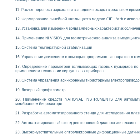
самоорганизованная критичность
Расчет переноса аэрозоля и выпадения осадка в реальном врем
Формирование линейной шкалы цвета модели CIE L*a*b с испол
Установка для измерения вольтамперных характеристик солнечн
Применение NI VISION для геометрического анализа в медицинск
Система температурной стабилизации
Управление движением с помощью программно - аппаратного комп
Определение параметров всплывающих газовых пузырьков по 
применением технологии виртуальных приборов
Система управления асинхронным тиристорным электропривод
Лазерный профилометр
Применение средств NATIONAL INSTRUMENTS для автоматиз
мембранном биореакторе
Разработка автоматизированного стенда для исследования пла
Автоматизированный стенд рентгеновской диагностики плазмы
Высокочувствительные оптоэлектронные дифракционные датчик