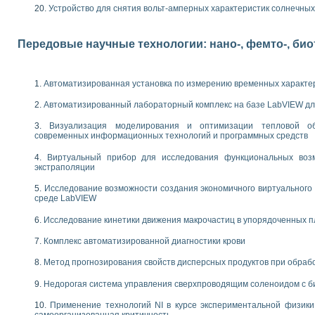
следования электрических характеристик газоразрядных и люминесцентных 
Устройство для снятия вольт-амперных характеристик солнечны
по информационно-измерительным системам (ИИС)
тотных характеристик на основе использования звуковой карты ПК
 основам теории Коммутации
Передовые научные технологии: нано-, фемто-, би
бораторной работы «Имитационное моделирование погрешностей канала из
электротехнике в среде LabVIEW
х национального проекта «Образование» технологий NATIONAL INSTRUMENTS 
Автоматизированная установка по измерению временных характе
ти решателей обыкновенных дифференциальных уравнений инструментальн
Автоматизированный лабораторный комплекс на базе LabVIEW дл
абораторных практикумов на кафедре информационных систем МИРЭА
ва образования и подготовки преподавателей для работы в ИКТ насыщенно
Визуализация моделирования и оптимизации тепловой о
рного практикума по электронике кафедры информационных систем МИРЭА
современных информационных технологий и программных средств
оратории по электротехнике в среде MULTISIM
Виртуальный прибор для исследования функциональных возм
итмы частотного анализа для LabWindows/CVI и LabVIEW
экстраполяции
центра «Технологии NATIONAL INSTRUMENTS» в ростовском колледже связи 
ой программе «Прикладная физика и физическая информатика» инновационно
Исследование возможности создания экономичного виртуального
среде LabVIEW
елей постоянного тока
формирования электромагнитного поля для испытаний изделий авионики
Исследование кинетики движения макрочастиц в упорядоченных 
 курсу ИИС на базе оборудования NI CompactDAQ
Комплекс автоматизированной диагностики крови
ституты
Метод прогнозирования свойств дисперсных продуктов при обра
Недорогая система управления сверхпроводящим соленоидом с б
Применение технологий NI в курсе экспериментальной физик