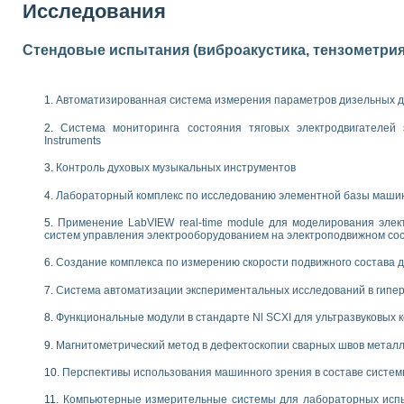
Исследования
 выпадения осадка в реальном времени
лы цвета модели CIE L*a*b с использованием LabVIEW
льтамперных характеристик солнечных элементов и модулей
Стендовые испытания (виброакустика, тензометрия и
еометрического анализа в медицинской эндоскопии
билизации
ощью программно - аппаратного комплекса NI - Motion
Автоматизированная система измерения параметров дизельных д
плывающих газовых пузырьков по данным эхолокационного зондирования с 
Система мониторинга состояния тяговых электродвигателей э
онным тиристорным электроприводом
Instruments
AL INSTRUMENTS для автоматизации процесса очистки сточных вод в мемб
Контроль духовых музыкальных инструментов
нного стенда для исследования плазменных процессов синтеза нанопорошко
Лабораторный комплекс по исследованию элементной базы маши
рентгеновской диагностики плазмы
электронные дифракционные датчики малых перемещений и колебаний
Применение LabVIEW real-time module для моделирования элек
систем управления электрооборудованием на электроподвижном со
электрических свойств сегнетоэлектриков методом тепловых шумов
ждения и развития дефектов в растущем монокристалле карбида кремния на
Создание комплекса по измерению скорости подвижного состава 
й импедансный томограф на базе платы сбора данных PCI 6052E
характеризации механических свойств материалов в наношкале
Система автоматизации экспериментальных исследований в гипер
овании металлообрабатывающих станков
Функциональные модули в стандарте Nl SCXI для ультразвуковых
ких процессов получения дисперсных продуктов на основе виртуальных при
Магнитометрический метод в дефектоскопии сварных швов метал
ческого зрения для контроля образцов
Перспективы использования машинного зрения в составе систе
ных переходных процессов при коротких замыканиях в узлах электрических н
зработке обучающих информационных систем и тренажеров для персонала 
Компьютерные измерительные системы для лабораторных испы